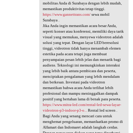
mobilitas Anda di Surabaya dengan lebih mudah,
memastikan produktivitas tetap tinggi.
https://www.gannettrans.com/
sewa mobil
Surabaya .
Jika Anda ingin memastikan acara besar Anda,
seperti konser atau konferensi, memiliki daya tarik
visual yang memukau, menyewa videotron adalah
solusi yang tepat. Dengan layar LED beresolusi
tinggi, videotron tidak hanya menambah elemen
estetika pada acara tetapi juga membuat
penyampaian pesan lebih jelas dan menarik bagi
audiens. Teknologi ini memungkinkan interaksi
yang lebih baik antara pembicara dan peserta,
menciptakan pengalaman yang lebih mendalam
dan berkesan. Investasi pada videotron
memastikan bahwa acara Anda terlihat lebih
profesional dan mampu meninggalkan dampak
positif yang bertahan lama di benak para peserta.
https://www.mitra-led.com/rental-led-sewa-layar-
videotron-p3-indoor-p3-o...
Rental led screen .
Bagi Anda yang senang mencari cara untuk
menghemat pengeluaran, memanfaatkan promo di
Alfamart dan Indomaret adalah langkah cerdas.
Dengan penawaran diskon yang terus diperbarui,