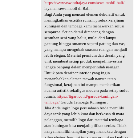
https://www.aswindrajaya.com/sewa-mobil-bali/
layanan sewa mobil di Bali .
Bagi Anda yang mencari elemen dekoratif untuk
meningkatkan estetika rumah, produk kerajinan
kuningan dan tembaga kami menawarkan solusi
sempurna. Setiap detail dirancang dengan
sentuhan seni yang halus, mulai dari lampu
gantung hingga ornamen seperti patung dan vas,
yang mampu mengubah suasana ruangan menjadi
lebih elegan. Material premium dan desain yang
unik membuat setiap produk menjadi investasi
jangka panjang dalam memperindah ruangan.
Untuk para desainer interior yang ingin
menambahkan elemen mewah namun tetap
fungsional, kerajinan ini mampu memberikan
nuansa artistik sekaligus modern pada setiap sudut
rumah.
https://figart.co.id/garuda-kuningan-
tembaga/
Garuda Tembaga Kuningan .
Jika Anda ingin logo perusahaan Anda memiliki
daya tarik yang lebih kuat dan berkesan di mata
pelanggan, memilih logo dari material tembaga
atau kuningan bisa menjadi pilihan cerdas. Tidak
hanya memiliki tampilan yang memukau dengan
kilau elegan, logo ini juga mencerminkan kualitas