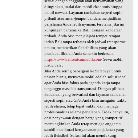
sesuai dengan anggaran atau kenyamanan yang
diinginkan, mulai dari mobil ekonomis hingga
mobil mewah. Layanan tambahan seperti sopir
pribadi atau antar-jemput bandara menjadikan
perjalanan Anda lebih nyaman, terutama jika ini
kunjungan pertama ke Bali. Dengan kendaraan
pribadi, Anda bisa menjelajahi tempat-tempat
indah Bali tanpa terbatas oleh jadwal transportasi
umum, memberikan fleksibilitas yang akan
membuat liburan Anda semakin berkesan.
https://www.balirentcarmobil.com/
Sewa mobil
matic bali .
Jika Anda sering bepergian ke Surabaya untuk
urusan bisnis, menyewa mobil adalah solusi ideal
agar Anda bisa fokus pada agenda kerja tanpa
terganggu masalah transportasi. Dengan pilihan
kendaraan yang bervariasi dan layanan tambahan
seperti sopir atau GPS, Anda bisa mengatur waktu
lebih efisien, tetap tepat waktu, dan menjaga
profesionalitas selama perjalanan. Tidak hanya itu,
opsi penyewaan dengan harga yang kompetitif
memungkinkan Anda tetap menjaga anggaran
sambil menikmati kenyamanan perjalanan yang
lebih fleksibel. Solusi ini akan mendukung