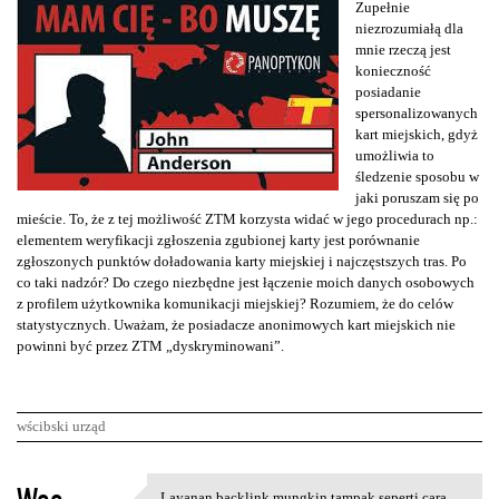
Zupełnie
niezrozumiałą dla
mnie rzeczą jest
konieczność
posiadanie
spersonalizowanych
kart miejskich, gdyż
umożliwia to
śledzenie sposobu w
jaki poruszam się po
mieście. To, że z tej możliwość ZTM korzysta widać w jego procedurach np.:
elementem weryfikacji zgłoszenia zgubionej karty jest porównanie
zgłoszonych punktów doładowania karty miejskiej i najczęstszych tras. Po
co taki nadzór? Do czego niezbędne jest łączenie moich danych osobowych
z profilem użytkownika komunikacji miejskiej? Rozumiem, że do celów
statystycznych. Uważam, że posiadacze anonimowych kart miejskich nie
powinni być przez ZTM „dyskryminowani”.
wścibski urząd
K
Layanan backlink mungkin tampak seperti cara