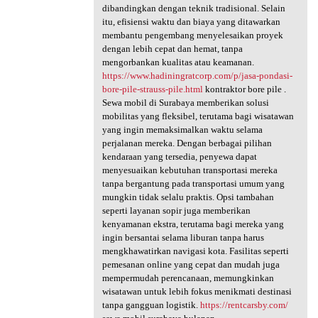
dibandingkan dengan teknik tradisional. Selain
itu, efisiensi waktu dan biaya yang ditawarkan
membantu pengembang menyelesaikan proyek
dengan lebih cepat dan hemat, tanpa
mengorbankan kualitas atau keamanan.
https://www.hadiningratcorp.com/p/jasa-pondasi-
bore-pile-strauss-pile.html
kontraktor bore pile .
Sewa mobil di Surabaya memberikan solusi
mobilitas yang fleksibel, terutama bagi wisatawan
yang ingin memaksimalkan waktu selama
perjalanan mereka. Dengan berbagai pilihan
kendaraan yang tersedia, penyewa dapat
menyesuaikan kebutuhan transportasi mereka
tanpa bergantung pada transportasi umum yang
mungkin tidak selalu praktis. Opsi tambahan
seperti layanan sopir juga memberikan
kenyamanan ekstra, terutama bagi mereka yang
ingin bersantai selama liburan tanpa harus
mengkhawatirkan navigasi kota. Fasilitas seperti
pemesanan online yang cepat dan mudah juga
mempermudah perencanaan, memungkinkan
wisatawan untuk lebih fokus menikmati destinasi
tanpa gangguan logistik.
https://rentcarsby.com/