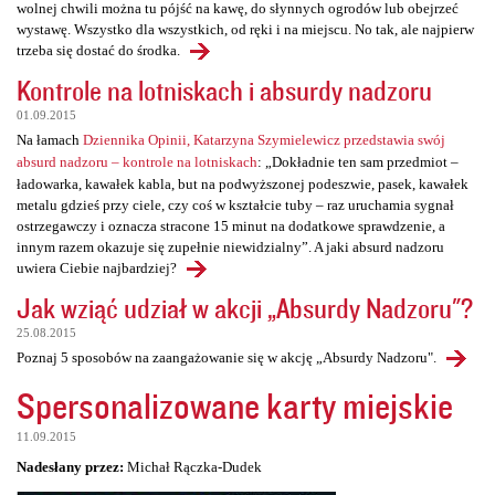
wolnej chwili można tu pójść na kawę, do słynnych ogrodów lub obejrzeć
wystawę. Wszystko dla wszystkich, od ręki i na miejscu. No tak, ale najpierw
trzeba się dostać do środka.
Kontrole na lotniskach i absurdy nadzoru
01.09.2015
Na łamach
Dziennika Opinii, Katarzyna Szymielewicz przedstawia swój
absurd nadzoru – kontrole na lotniskach
: „Dokładnie ten sam przedmiot –
ładowarka, kawałek kabla, but na podwyższonej podeszwie, pasek, kawałek
metalu gdzieś przy ciele, czy coś w kształcie tuby – raz uruchamia sygnał
ostrzegawczy i oznacza stracone 15 minut na dodatkowe sprawdzenie, a
innym razem okazuje się zupełnie niewidzialny”. A jaki absurd nadzoru
uwiera Ciebie najbardziej?
Jak wziąć udział w akcji „Absurdy Nadzoru"?
25.08.2015
Poznaj 5 sposobów na zaangażowanie się w akcję „Absurdy Nadzoru".
Spersonalizowane karty miejskie
11.09.2015
Nadesłany przez:
Michał Rączka-Dudek