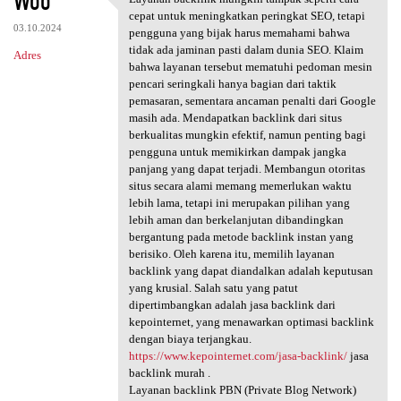
Woo
Layanan backlink mungkin
o
cepat untuk meningkatkan peringkat SEO, tetapi
03.10.2024
m
pengguna yang bijak harus memahami bahwa
tidak ada jaminan pasti dalam dunia SEO. Klaim
Adres
e
bahwa layanan tersebut mematuhi pedoman mesin
n
pencari seringkali hanya bagian dari taktik
pemasaran, sementara ancaman penalti dari Google
t
masih ada. Mendapatkan backlink dari situs
a
berkualitas mungkin efektif, namun penting bagi
pengguna untuk memikirkan dampak jangka
r
panjang yang dapat terjadi. Membangun otoritas
z
situs secara alami memang memerlukan waktu
lebih lama, tetapi ini merupakan pilihan yang
e
lebih aman dan berkelanjutan dibandingkan
bergantung pada metode backlink instan yang
berisiko. Oleh karena itu, memilih layanan
backlink yang dapat diandalkan adalah keputusan
yang krusial. Salah satu yang patut
dipertimbangkan adalah jasa backlink dari
kepointernet, yang menawarkan optimasi backlink
dengan biaya terjangkau.
https://www.kepointernet.com/jasa-backlink/
jasa
backlink murah .
Layanan backlink PBN (Private Blog Network)