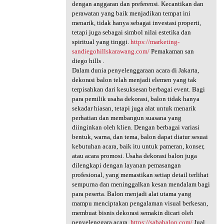
dengan anggaran dan preferensi. Kecantikan dan
perawatan yang baik menjadikan tempat ini
menarik, tidak hanya sebagai investasi properti,
tetapi juga sebagai simbol nilai estetika dan
spiritual yang tinggi.
https://marketing-
sandiegohillskarawang.com/
Pemakaman san
diego hills .
Dalam dunia penyelenggaraan acara di Jakarta,
dekorasi balon telah menjadi elemen yang tak
terpisahkan dari kesuksesan berbagai event. Bagi
para pemilik usaha dekorasi, balon tidak hanya
sekadar hiasan, tetapi juga alat untuk menarik
perhatian dan membangun suasana yang
diinginkan oleh klien. Dengan berbagai variasi
bentuk, warna, dan tema, balon dapat diatur sesuai
kebutuhan acara, baik itu untuk pameran, konser,
atau acara promosi. Usaha dekorasi balon juga
dilengkapi dengan layanan pemasangan
profesional, yang memastikan setiap detail terlihat
sempurna dan meninggalkan kesan mendalam bagi
para peserta. Balon menjadi alat utama yang
mampu menciptakan pengalaman visual berkesan,
membuat bisnis dekorasi semakin dicari oleh
penyelenggara acara.
https://sababalon.com/
Jual