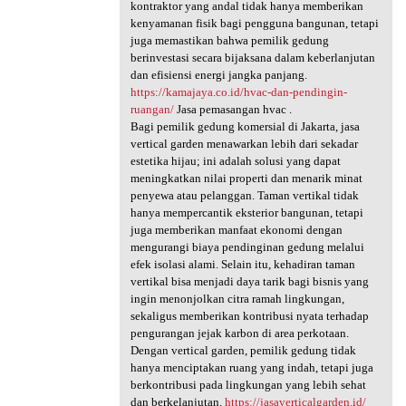
kontraktor yang andal tidak hanya memberikan
kenyamanan fisik bagi pengguna bangunan, tetapi
juga memastikan bahwa pemilik gedung
berinvestasi secara bijaksana dalam keberlanjutan
dan efisiensi energi jangka panjang.
https://kamajaya.co.id/hvac-dan-pendingin-
ruangan/
Jasa pemasangan hvac .
Bagi pemilik gedung komersial di Jakarta, jasa
vertical garden menawarkan lebih dari sekadar
estetika hijau; ini adalah solusi yang dapat
meningkatkan nilai properti dan menarik minat
penyewa atau pelanggan. Taman vertikal tidak
hanya mempercantik eksterior bangunan, tetapi
juga memberikan manfaat ekonomi dengan
mengurangi biaya pendinginan gedung melalui
efek isolasi alami. Selain itu, kehadiran taman
vertikal bisa menjadi daya tarik bagi bisnis yang
ingin menonjolkan citra ramah lingkungan,
sekaligus memberikan kontribusi nyata terhadap
pengurangan jejak karbon di area perkotaan.
Dengan vertical garden, pemilik gedung tidak
hanya menciptakan ruang yang indah, tetapi juga
berkontribusi pada lingkungan yang lebih sehat
dan berkelanjutan.
https://jasaverticalgarden.id/