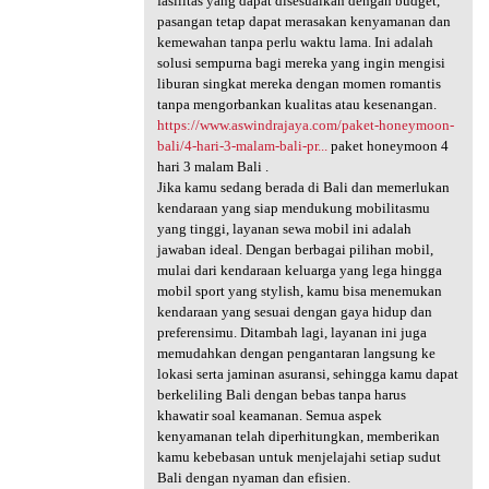
fasilitas yang dapat disesuaikan dengan budget,
pasangan tetap dapat merasakan kenyamanan dan
kemewahan tanpa perlu waktu lama. Ini adalah
solusi sempurna bagi mereka yang ingin mengisi
liburan singkat mereka dengan momen romantis
tanpa mengorbankan kualitas atau kesenangan.
https://www.aswindrajaya.com/paket-honeymoon-
bali/4-hari-3-malam-bali-pr...
paket honeymoon 4
hari 3 malam Bali .
Jika kamu sedang berada di Bali dan memerlukan
kendaraan yang siap mendukung mobilitasmu
yang tinggi, layanan sewa mobil ini adalah
jawaban ideal. Dengan berbagai pilihan mobil,
mulai dari kendaraan keluarga yang lega hingga
mobil sport yang stylish, kamu bisa menemukan
kendaraan yang sesuai dengan gaya hidup dan
preferensimu. Ditambah lagi, layanan ini juga
memudahkan dengan pengantaran langsung ke
lokasi serta jaminan asuransi, sehingga kamu dapat
berkeliling Bali dengan bebas tanpa harus
khawatir soal keamanan. Semua aspek
kenyamanan telah diperhitungkan, memberikan
kamu kebebasan untuk menjelajahi setiap sudut
Bali dengan nyaman dan efisien.