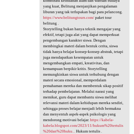
kombinasi keindahan alam dan warisan budaya
yang kuat, Belitung menjanjikan pengalaman
liburan yang tak terlupakan bagi para pelancong.
https://www.belitungtours.com/
paket tour
belitung .
Storytelling bukan hanya teknik mengajar yang
efektif, tetapi juga alat yang dapat memperkuat
pengembangan karakter siswa. Dengan
membingkai materi dalam bentuk cerita, siswa
tidak hanya belajar konsep-konsep abstrak, tetapi
juga mendapatkan kesempatan untuk
mengembangkan empati, kreativitas, dan
kemampuan berpikir kritis. Storytelling
memungkinkan siswa untuk terhubung dengan
materi secara emosional, memperdalam
pemahaman mereka dan membentuk sikap positif
terhadap pembelajaran. Melalui narasi yang
memikat, guru dapat membantu siswa melihat
relevansi materi dalam kehidupan mereka sendiri,
sehingga proses belajar menjadi lebih bermakna
dan menyentuh aspek-aspek psikologis yang
mendorong motivasi belajar.
https://kabela-
kabela.blogspot.com/2023/11/hukum%20tertulis
%20dan%20huku...
Hukum tertulis .