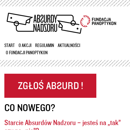
Przejdź
do
treści
START
O AKCJI
REGULAMIN
AKTUALNOŚCI
O FUNDACJI PANOPTYKON
CO NOWEGO?
Starcie Absurdów Nadzoru – jesteś na „tak”