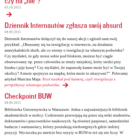
czy na „nie”?
03.10.2015
Dziennik Internautów zgłasza swój absurd
08.09.2015
Dziennik Internautów dołączył się do naszej akcji i zgłosił nam swój
przykład: „Oburzamy się na inwigilację w internecie, na działania
amerykańskich służb, ale co wiemy o inwigilacji na własnym podwórku?
Czy myślałeś, że gdy stoisz sobie pod blokiem, możesz być ciągle
obserwowany np. przez człowieka ze straży miejskiej, który siedzi przy
biurku i pije kawę? Czy myślałeś, ile naprawdę kamer może być w Twojej
okolicy? A może spojrzysz na mapkę, która może to ukazywać?”. Polecamy
artykuł Marcina Maja:
Ktoś nasikał pod kamerą, czyli inwigilacja z
perspektywy własnego podwórka
.
Checkpoint BUW
08.09.2015
Biblioteka Uniwersytecka w Warszawie. Jedna z najważniejszych bibliotek
akademickich w stolicy. Codziennie przewijają się przez nią setki studentów,
doktorantów i pracowników naukowych. Są również pasjonaci, samodzielni
badacze i warszawiacy, którzy poszukują niedostępnych gdzie indziej
pozycji. Wycieczka po mieście bez wizyty w BUW-ie też się nie liczy. W