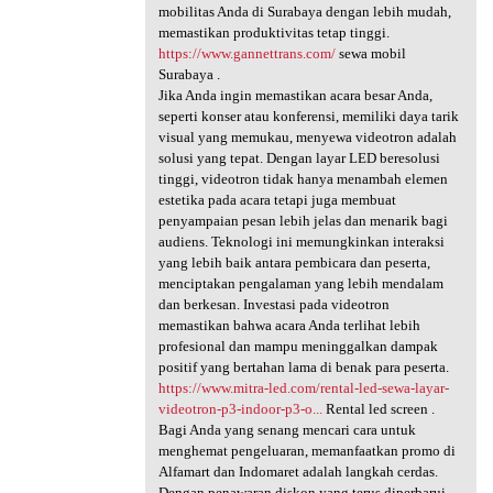
mobilitas Anda di Surabaya dengan lebih mudah,
memastikan produktivitas tetap tinggi.
https://www.gannettrans.com/
sewa mobil
Surabaya .
Jika Anda ingin memastikan acara besar Anda,
seperti konser atau konferensi, memiliki daya tarik
visual yang memukau, menyewa videotron adalah
solusi yang tepat. Dengan layar LED beresolusi
tinggi, videotron tidak hanya menambah elemen
estetika pada acara tetapi juga membuat
penyampaian pesan lebih jelas dan menarik bagi
audiens. Teknologi ini memungkinkan interaksi
yang lebih baik antara pembicara dan peserta,
menciptakan pengalaman yang lebih mendalam
dan berkesan. Investasi pada videotron
memastikan bahwa acara Anda terlihat lebih
profesional dan mampu meninggalkan dampak
positif yang bertahan lama di benak para peserta.
https://www.mitra-led.com/rental-led-sewa-layar-
videotron-p3-indoor-p3-o...
Rental led screen .
Bagi Anda yang senang mencari cara untuk
menghemat pengeluaran, memanfaatkan promo di
Alfamart dan Indomaret adalah langkah cerdas.
Dengan penawaran diskon yang terus diperbarui,