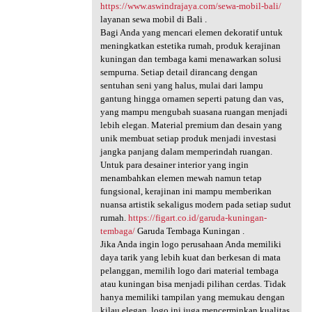
https://www.aswindrajaya.com/sewa-mobil-bali/
layanan sewa mobil di Bali .
Bagi Anda yang mencari elemen dekoratif untuk
meningkatkan estetika rumah, produk kerajinan
kuningan dan tembaga kami menawarkan solusi
sempurna. Setiap detail dirancang dengan
sentuhan seni yang halus, mulai dari lampu
gantung hingga ornamen seperti patung dan vas,
yang mampu mengubah suasana ruangan menjadi
lebih elegan. Material premium dan desain yang
unik membuat setiap produk menjadi investasi
jangka panjang dalam memperindah ruangan.
Untuk para desainer interior yang ingin
menambahkan elemen mewah namun tetap
fungsional, kerajinan ini mampu memberikan
nuansa artistik sekaligus modern pada setiap sudut
rumah.
https://figart.co.id/garuda-kuningan-
tembaga/
Garuda Tembaga Kuningan .
Jika Anda ingin logo perusahaan Anda memiliki
daya tarik yang lebih kuat dan berkesan di mata
pelanggan, memilih logo dari material tembaga
atau kuningan bisa menjadi pilihan cerdas. Tidak
hanya memiliki tampilan yang memukau dengan
kilau elegan, logo ini juga mencerminkan kualitas