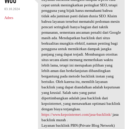
Woo
Layanan backlink mungkin
o
cepat untuk meningkatkan peringkat SEO, tetapi
03.10.2024
m
pengguna yang bijak harus memahami bahwa
tidak ada jaminan pasti dalam dunia SEO. Klaim
Adres
e
bahwa layanan tersebut mematuhi pedoman mesin
n
pencari seringkali hanya bagian dari taktik
pemasaran, sementara ancaman penalti dari Google
t
masih ada. Mendapatkan backlink dari situs
a
berkualitas mungkin efektif, namun penting bagi
pengguna untuk memikirkan dampak jangka
r
panjang yang dapat terjadi. Membangun otoritas
z
situs secara alami memang memerlukan waktu
lebih lama, tetapi ini merupakan pilihan yang
e
lebih aman dan berkelanjutan dibandingkan
bergantung pada metode backlink instan yang
berisiko. Oleh karena itu, memilih layanan
backlink yang dapat diandalkan adalah keputusan
yang krusial. Salah satu yang patut
dipertimbangkan adalah jasa backlink dari
kepointernet, yang menawarkan optimasi backlink
dengan biaya terjangkau.
https://www.kepointernet.com/jasa-backlink/
jasa
backlink murah .
Layanan backlink PBN (Private Blog Network)