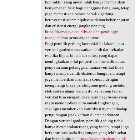
kontraktor yang andal tidak hanya memberikan
kenyamanan fisik bagi pengguna bangunan, tetapi
juga memastikan bahwa pemilik gedung
berinvestasi secara bijaksana dalam keberlanjutan
dan efisiensi energi jangka panjang.
https://kamajaya.co.id/hvac-dan-pendingin-
ruangan/
Jasa pemasangan hvac .
Bagi pemilik gedung komersial di Jakarta, jasa
vertical garden menawarkan lebih dari sekadar
estetika hijau; ini adalah solusi yang dapat
meningkatkan nilai properti dan menarik minat
penyewa atau pelanggan. Taman vertikal tidak
hanya mempercantik eksterior bangunan, tetapi
juga memberikan manfaat ekonomi dengan
mengurangi biaya pendinginan gedung melalui
efek isolasi alami. Selain itu, kehadiran taman
vertikal bisa menjadi daya tarik bagi bisnis yang
ingin menonjolkan citra ramah lingkungan,
sekaligus memberikan kontribusi nyata terhadap
pengurangan jejak karbon di area perkotaan.
Dengan vertical garden, pemilik gedung tidak
hanya menciptakan ruang yang indah, tetapi juga
berkontribusi pada lingkungan yang lebih sehat
dan berkelanjutan.
https://jasaverticalgarden.id/