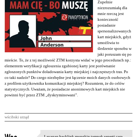
Zupełnie
niezrozumiałą dla
mnie rzeczą jest
konieczność
posiadanie
spersonalizowanych
kart miejskich, gdyż
umożliwia to
śledzenie sposobu w
jaki poruszam się po
mieście. To, że z tej możliwość ZTM korzysta widać w jego procedurach np.:
elementem weryfikacji zgłoszenia zgubionej karty jest porównanie
zgłoszonych punktów doładowania karty miejskiej i najczęstszych tras. Po
co taki nadzór? Do czego niezbędne jest łączenie moich danych osobowych
z profilem użytkownika komunikacji miejskiej? Rozumiem, że do celów
statystycznych. Uważam, że posiadacze anonimowych kart miejskich nie
powinni być przez ZTM „dyskryminowani”.
wścibski urząd
K
Layanan backlink mungkin tampak seperti cara