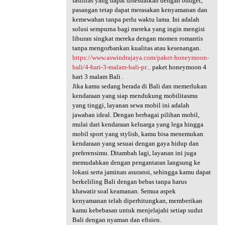
fasilitas yang dapat disesuaikan dengan budget,
pasangan tetap dapat merasakan kenyamanan dan
kemewahan tanpa perlu waktu lama. Ini adalah
solusi sempurna bagi mereka yang ingin mengisi
liburan singkat mereka dengan momen romantis
tanpa mengorbankan kualitas atau kesenangan.
https://www.aswindrajaya.com/paket-honeymoon-
bali/4-hari-3-malam-bali-pr...
paket honeymoon 4
hari 3 malam Bali .
Jika kamu sedang berada di Bali dan memerlukan
kendaraan yang siap mendukung mobilitasmu
yang tinggi, layanan sewa mobil ini adalah
jawaban ideal. Dengan berbagai pilihan mobil,
mulai dari kendaraan keluarga yang lega hingga
mobil sport yang stylish, kamu bisa menemukan
kendaraan yang sesuai dengan gaya hidup dan
preferensimu. Ditambah lagi, layanan ini juga
memudahkan dengan pengantaran langsung ke
lokasi serta jaminan asuransi, sehingga kamu dapat
berkeliling Bali dengan bebas tanpa harus
khawatir soal keamanan. Semua aspek
kenyamanan telah diperhitungkan, memberikan
kamu kebebasan untuk menjelajahi setiap sudut
Bali dengan nyaman dan efisien.