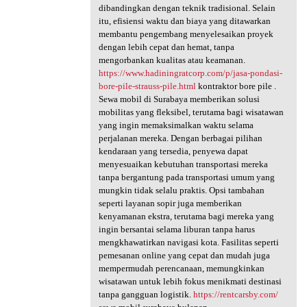
dibandingkan dengan teknik tradisional. Selain
itu, efisiensi waktu dan biaya yang ditawarkan
membantu pengembang menyelesaikan proyek
dengan lebih cepat dan hemat, tanpa
mengorbankan kualitas atau keamanan.
https://www.hadiningratcorp.com/p/jasa-pondasi-
bore-pile-strauss-pile.html
kontraktor bore pile .
Sewa mobil di Surabaya memberikan solusi
mobilitas yang fleksibel, terutama bagi wisatawan
yang ingin memaksimalkan waktu selama
perjalanan mereka. Dengan berbagai pilihan
kendaraan yang tersedia, penyewa dapat
menyesuaikan kebutuhan transportasi mereka
tanpa bergantung pada transportasi umum yang
mungkin tidak selalu praktis. Opsi tambahan
seperti layanan sopir juga memberikan
kenyamanan ekstra, terutama bagi mereka yang
ingin bersantai selama liburan tanpa harus
mengkhawatirkan navigasi kota. Fasilitas seperti
pemesanan online yang cepat dan mudah juga
mempermudah perencanaan, memungkinkan
wisatawan untuk lebih fokus menikmati destinasi
tanpa gangguan logistik.
https://rentcarsby.com/