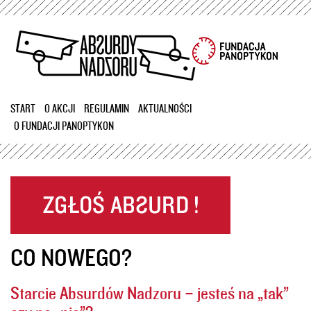
Przejdź
do
treści
START
O AKCJI
REGULAMIN
AKTUALNOŚCI
O FUNDACJI PANOPTYKON
CO NOWEGO?
Starcie Absurdów Nadzoru – jesteś na „tak”