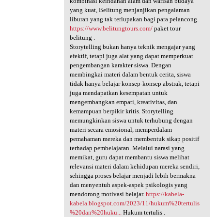
kombinasi keindahan alam dan warisan budaya
yang kuat, Belitung menjanjikan pengalaman
liburan yang tak terlupakan bagi para pelancong.
https://www.belitungtours.com/
paket tour
belitung .
Storytelling bukan hanya teknik mengajar yang
efektif, tetapi juga alat yang dapat memperkuat
pengembangan karakter siswa. Dengan
membingkai materi dalam bentuk cerita, siswa
tidak hanya belajar konsep-konsep abstrak, tetapi
juga mendapatkan kesempatan untuk
mengembangkan empati, kreativitas, dan
kemampuan berpikir kritis. Storytelling
memungkinkan siswa untuk terhubung dengan
materi secara emosional, memperdalam
pemahaman mereka dan membentuk sikap positif
terhadap pembelajaran. Melalui narasi yang
memikat, guru dapat membantu siswa melihat
relevansi materi dalam kehidupan mereka sendiri,
sehingga proses belajar menjadi lebih bermakna
dan menyentuh aspek-aspek psikologis yang
mendorong motivasi belajar.
https://kabela-
kabela.blogspot.com/2023/11/hukum%20tertulis
%20dan%20huku...
Hukum tertulis .