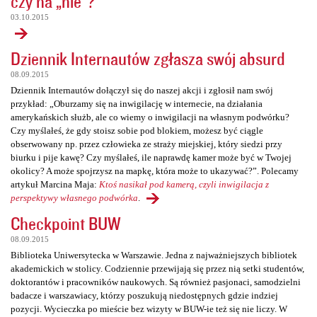
czy na „nie”?
03.10.2015
Dziennik Internautów zgłasza swój absurd
08.09.2015
Dziennik Internautów dołączył się do naszej akcji i zgłosił nam swój
przykład: „Oburzamy się na inwigilację w internecie, na działania
amerykańskich służb, ale co wiemy o inwigilacji na własnym podwórku?
Czy myślałeś, że gdy stoisz sobie pod blokiem, możesz być ciągle
obserwowany np. przez człowieka ze straży miejskiej, który siedzi przy
biurku i pije kawę? Czy myślałeś, ile naprawdę kamer może być w Twojej
okolicy? A może spojrzysz na mapkę, która może to ukazywać?”. Polecamy
artykuł Marcina Maja:
Ktoś nasikał pod kamerą, czyli inwigilacja z
perspektywy własnego podwórka
.
Checkpoint BUW
08.09.2015
Biblioteka Uniwersytecka w Warszawie. Jedna z najważniejszych bibliotek
akademickich w stolicy. Codziennie przewijają się przez nią setki studentów,
doktorantów i pracowników naukowych. Są również pasjonaci, samodzielni
badacze i warszawiacy, którzy poszukują niedostępnych gdzie indziej
pozycji. Wycieczka po mieście bez wizyty w BUW-ie też się nie liczy. W