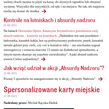
wolnej chwili można tu pójść na kawę, do słynnych ogrodów lub obejrzeć
wystawę. Wszystko dla wszystkich, od ręki i na miejscu. No tak, ale najpierw
trzeba się dostać do środka.
Kontrole na lotniskach i absurdy nadzoru
01.09.2015
Na łamach
Dziennika Opinii, Katarzyna Szymielewicz przedstawia swój
absurd nadzoru – kontrole na lotniskach
: „Dokładnie ten sam przedmiot –
ładowarka, kawałek kabla, but na podwyższonej podeszwie, pasek, kawałek
metalu gdzieś przy ciele, czy coś w kształcie tuby – raz uruchamia sygnał
ostrzegawczy i oznacza stracone 15 minut na dodatkowe sprawdzenie, a
innym razem okazuje się zupełnie niewidzialny”. A jaki absurd nadzoru
uwiera Ciebie najbardziej?
Jak wziąć udział w akcji „Absurdy Nadzoru"?
25.08.2015
Poznaj 5 sposobów na zaangażowanie się w akcję „Absurdy Nadzoru".
Spersonalizowane karty miejskie
11.09.2015
Nadesłany przez:
Michał Rączka-Dudek