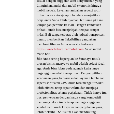
sesuai dengan anggaran atau kenyamanan yang
diinginkan, mulai dari mobil ekonomis hingga
mobil mewah. Layanan tambahan seperti sopir
pribadi atau antar-jemput bandara menjadikan
perjalanan Anda lebih nyaman, terutama jika ini
kunjungan pertama ke Bali. Dengan kendaraan
pribadi, Anda bisa menjelajahi tempat-tempat
indah Bali tanpa terbatas oleh jadwal transportasi
umum, memberikan fleksibilitas yang akan
membuat liburan Anda semakin berkesan.
https://www.balirentcarmobil.com/
Sewa mobil
matic bali .
Jika Anda sering bepergian ke Surabaya untuk
urusan bisnis, menyewa mobil adalah solusi ideal
agar Anda bisa fokus pada agenda kerja tanpa
terganggu masalah transportasi. Dengan pilihan
kendaraan yang bervariasi dan layanan tambahan
seperti sopir atau GPS, Anda bisa mengatur waktu
lebih efisien, tetap tepat waktu, dan menjaga
profesionalitas selama perjalanan. Tidak hanya itu,
opsi penyewaan dengan harga yang kompetitif
memungkinkan Anda tetap menjaga anggaran
sambil menikmati kenyamanan perjalanan yang
lebih fleksibel. Solusi ini akan mendukung