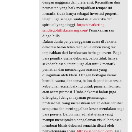
dengan anggaran dan preferensi. Kecantikan dan
perawatan yang baik menjadikan tempat ini
menarik, tidak hanya sebagai investasi properti,
tetapi juga sebagai simbol nilai estetika dan
spiritual yang tinggi.
https://marketing-
sandiegohillskarawang.com/
Pemakaman san
diego hills .
Dalam dunia penyelenggaraan acara di Jakarta,
dekorasi balon telah menjadi elemen yang tak
terpisahkan dari kesuksesan berbagai event. Bagi
para pemilik usaha dekorasi, balon tidak hanya
sekadar hiasan, tetapi juga alat untuk menarik
perhatian dan membangun suasana yang
diinginkan oleh klien. Dengan berbagai variasi
bentuk, warna, dan tema, balon dapat diatur sesuai
kebutuhan acara, baik itu untuk pameran, konser,
atau acara promosi. Usaha dekorasi balon juga
dilengkapi dengan layanan pemasangan
profesional, yang memastikan setiap detail terlihat
sempurna dan meninggalkan kesan mendalam bagi
para peserta. Balon menjadi alat utama yang
mampu menciptakan pengalaman visual berkesan,
membuat bisnis dekorasi semakin dicari oleh
penyelenggara acara.
https://sababalon.com/
Jual