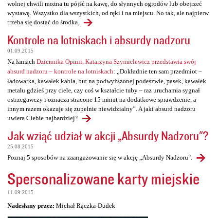
wolnej chwili można tu pójść na kawę, do słynnych ogrodów lub obejrzeć
wystawę. Wszystko dla wszystkich, od ręki i na miejscu. No tak, ale najpierw
trzeba się dostać do środka.
Kontrole na lotniskach i absurdy nadzoru
01.09.2015
Na łamach
Dziennika Opinii, Katarzyna Szymielewicz przedstawia swój
absurd nadzoru – kontrole na lotniskach
: „Dokładnie ten sam przedmiot –
ładowarka, kawałek kabla, but na podwyższonej podeszwie, pasek, kawałek
metalu gdzieś przy ciele, czy coś w kształcie tuby – raz uruchamia sygnał
ostrzegawczy i oznacza stracone 15 minut na dodatkowe sprawdzenie, a
innym razem okazuje się zupełnie niewidzialny”. A jaki absurd nadzoru
uwiera Ciebie najbardziej?
Jak wziąć udział w akcji „Absurdy Nadzoru"?
25.08.2015
Poznaj 5 sposobów na zaangażowanie się w akcję „Absurdy Nadzoru".
Spersonalizowane karty miejskie
11.09.2015
Nadesłany przez:
Michał Rączka-Dudek