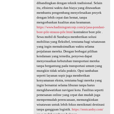
dibandingkan dengan teknik tradisional. Selain
itu, efisiensi waktu dan biaya yang ditawarkan
membantu pengembang menyelesaikan proyek
dengan lebih cepat dan hemat, tanpa
mengorbankan kualitas atau keamanan.
https://www.hadiningratcorp.com/p/jasa-pondasi-
bore-pile-strauss-pile.html
kontraktor bore pile .
Sewa mobil di Surabaya memberikan solusi
mobilitas yang fleksibel, terutama bagi wisatawan
yang ingin memaksimalkan waktu selama
perjalanan mereka. Dengan berbagai pilihan
kendaraan yang tersedia, penyewa dapat
menyesuaikan kebutuhan transportasi mereka
tanpa bergantung pada transportasi umum yang
mungkin tidak selalu praktis. Opsi tambahan
seperti layanan sopir juga memberikan
kenyamanan ekstra, terutama bagi mereka yang
ingin bersantai selama liburan tanpa harus
mengkhawatirkan navigasi kota. Fasilitas seperti
pemesanan online yang cepat dan mudah juga
mempermudah perencanaan, memungkinkan
wisatawan untuk lebih fokus menikmati destinasi
tanpa gangguan logistik.
https://rentcarsby.com/