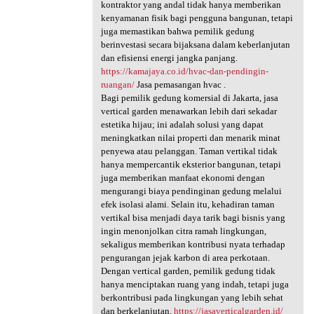
kontraktor yang andal tidak hanya memberikan
kenyamanan fisik bagi pengguna bangunan, tetapi
juga memastikan bahwa pemilik gedung
berinvestasi secara bijaksana dalam keberlanjutan
dan efisiensi energi jangka panjang.
https://kamajaya.co.id/hvac-dan-pendingin-
ruangan/
Jasa pemasangan hvac .
Bagi pemilik gedung komersial di Jakarta, jasa
vertical garden menawarkan lebih dari sekadar
estetika hijau; ini adalah solusi yang dapat
meningkatkan nilai properti dan menarik minat
penyewa atau pelanggan. Taman vertikal tidak
hanya mempercantik eksterior bangunan, tetapi
juga memberikan manfaat ekonomi dengan
mengurangi biaya pendinginan gedung melalui
efek isolasi alami. Selain itu, kehadiran taman
vertikal bisa menjadi daya tarik bagi bisnis yang
ingin menonjolkan citra ramah lingkungan,
sekaligus memberikan kontribusi nyata terhadap
pengurangan jejak karbon di area perkotaan.
Dengan vertical garden, pemilik gedung tidak
hanya menciptakan ruang yang indah, tetapi juga
berkontribusi pada lingkungan yang lebih sehat
dan berkelanjutan.
https://jasaverticalgarden.id/