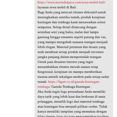
https://www.aswindrajaya.com/sewa-mobil-bali/
layanan sewa mobil di Bali .
Bagi Anda yang mencari elemen dekoratif untuk
meningkatkan estetika rumah, produk kerajinan
kuningan dan tembaga kami menawarkan solusi
sempurna. Setiap detail dirancang dengan
sentuhan seni yang halus, mulai dari lampu
gantung hingga ornamen seperti patung dan vas,
yang mampu mengubah suasana ruangan menjadi
lebih elegan. Material premium dan desain yang
unik membuat setiap produk menjadi investasi
jangka panjang dalam memperindah ruangan.
Untuk para desainer interior yang ingin
menambahkan elemen mewah namun tetap
fungsional, kerajinan ini mampu memberikan
nuansa artistik sekaligus modern pada setiap sudut
rumah.
https://figart.co.id/garuda-kuningan-
tembaga/
Garuda Tembaga Kuningan .
Jika Anda ingin logo perusahaan Anda memiliki
daya tarik yang lebih kuat dan berkesan di mata
pelanggan, memilih logo dari material tembaga
atau kuningan bisa menjadi pilihan cerdas. Tidak
hanya memiliki tampilan yang memukau dengan
kilau elegan, logo ini juga mencerminkan kualitas