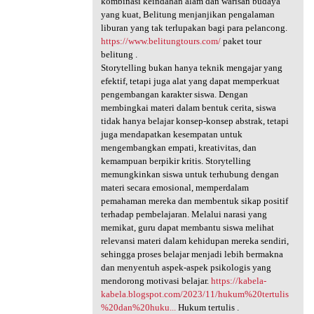
kombinasi keindahan alam dan warisan budaya
yang kuat, Belitung menjanjikan pengalaman
liburan yang tak terlupakan bagi para pelancong.
https://www.belitungtours.com/
paket tour
belitung .
Storytelling bukan hanya teknik mengajar yang
efektif, tetapi juga alat yang dapat memperkuat
pengembangan karakter siswa. Dengan
membingkai materi dalam bentuk cerita, siswa
tidak hanya belajar konsep-konsep abstrak, tetapi
juga mendapatkan kesempatan untuk
mengembangkan empati, kreativitas, dan
kemampuan berpikir kritis. Storytelling
memungkinkan siswa untuk terhubung dengan
materi secara emosional, memperdalam
pemahaman mereka dan membentuk sikap positif
terhadap pembelajaran. Melalui narasi yang
memikat, guru dapat membantu siswa melihat
relevansi materi dalam kehidupan mereka sendiri,
sehingga proses belajar menjadi lebih bermakna
dan menyentuh aspek-aspek psikologis yang
mendorong motivasi belajar.
https://kabela-
kabela.blogspot.com/2023/11/hukum%20tertulis
%20dan%20huku...
Hukum tertulis .