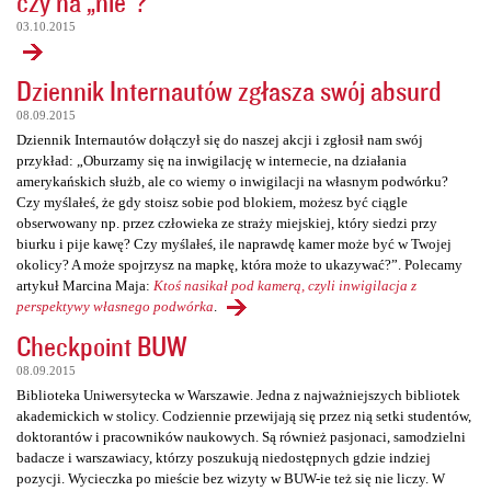
czy na „nie”?
03.10.2015
Dziennik Internautów zgłasza swój absurd
08.09.2015
Dziennik Internautów dołączył się do naszej akcji i zgłosił nam swój
przykład: „Oburzamy się na inwigilację w internecie, na działania
amerykańskich służb, ale co wiemy o inwigilacji na własnym podwórku?
Czy myślałeś, że gdy stoisz sobie pod blokiem, możesz być ciągle
obserwowany np. przez człowieka ze straży miejskiej, który siedzi przy
biurku i pije kawę? Czy myślałeś, ile naprawdę kamer może być w Twojej
okolicy? A może spojrzysz na mapkę, która może to ukazywać?”. Polecamy
artykuł Marcina Maja:
Ktoś nasikał pod kamerą, czyli inwigilacja z
perspektywy własnego podwórka
.
Checkpoint BUW
08.09.2015
Biblioteka Uniwersytecka w Warszawie. Jedna z najważniejszych bibliotek
akademickich w stolicy. Codziennie przewijają się przez nią setki studentów,
doktorantów i pracowników naukowych. Są również pasjonaci, samodzielni
badacze i warszawiacy, którzy poszukują niedostępnych gdzie indziej
pozycji. Wycieczka po mieście bez wizyty w BUW-ie też się nie liczy. W