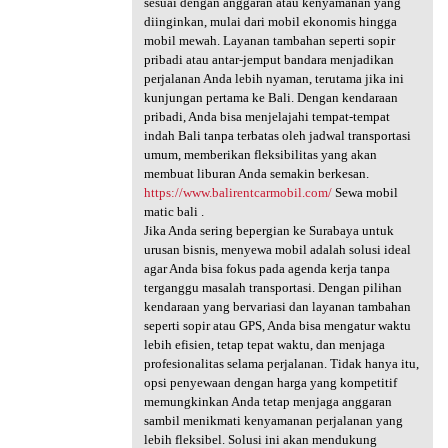
sesuai dengan anggaran atau kenyamanan yang
diinginkan, mulai dari mobil ekonomis hingga
mobil mewah. Layanan tambahan seperti sopir
pribadi atau antar-jemput bandara menjadikan
perjalanan Anda lebih nyaman, terutama jika ini
kunjungan pertama ke Bali. Dengan kendaraan
pribadi, Anda bisa menjelajahi tempat-tempat
indah Bali tanpa terbatas oleh jadwal transportasi
umum, memberikan fleksibilitas yang akan
membuat liburan Anda semakin berkesan.
https://www.balirentcarmobil.com/
Sewa mobil
matic bali .
Jika Anda sering bepergian ke Surabaya untuk
urusan bisnis, menyewa mobil adalah solusi ideal
agar Anda bisa fokus pada agenda kerja tanpa
terganggu masalah transportasi. Dengan pilihan
kendaraan yang bervariasi dan layanan tambahan
seperti sopir atau GPS, Anda bisa mengatur waktu
lebih efisien, tetap tepat waktu, dan menjaga
profesionalitas selama perjalanan. Tidak hanya itu,
opsi penyewaan dengan harga yang kompetitif
memungkinkan Anda tetap menjaga anggaran
sambil menikmati kenyamanan perjalanan yang
lebih fleksibel. Solusi ini akan mendukung