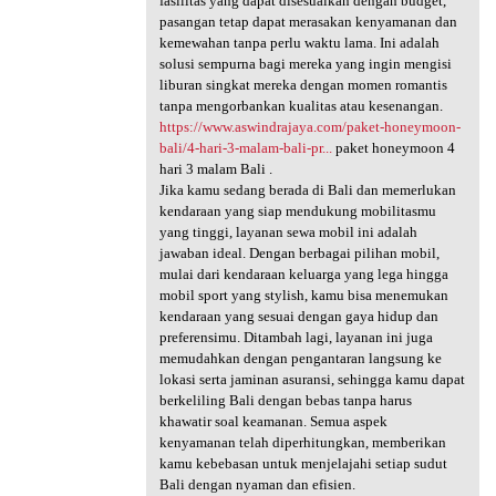
fasilitas yang dapat disesuaikan dengan budget,
pasangan tetap dapat merasakan kenyamanan dan
kemewahan tanpa perlu waktu lama. Ini adalah
solusi sempurna bagi mereka yang ingin mengisi
liburan singkat mereka dengan momen romantis
tanpa mengorbankan kualitas atau kesenangan.
https://www.aswindrajaya.com/paket-honeymoon-
bali/4-hari-3-malam-bali-pr...
paket honeymoon 4
hari 3 malam Bali .
Jika kamu sedang berada di Bali dan memerlukan
kendaraan yang siap mendukung mobilitasmu
yang tinggi, layanan sewa mobil ini adalah
jawaban ideal. Dengan berbagai pilihan mobil,
mulai dari kendaraan keluarga yang lega hingga
mobil sport yang stylish, kamu bisa menemukan
kendaraan yang sesuai dengan gaya hidup dan
preferensimu. Ditambah lagi, layanan ini juga
memudahkan dengan pengantaran langsung ke
lokasi serta jaminan asuransi, sehingga kamu dapat
berkeliling Bali dengan bebas tanpa harus
khawatir soal keamanan. Semua aspek
kenyamanan telah diperhitungkan, memberikan
kamu kebebasan untuk menjelajahi setiap sudut
Bali dengan nyaman dan efisien.