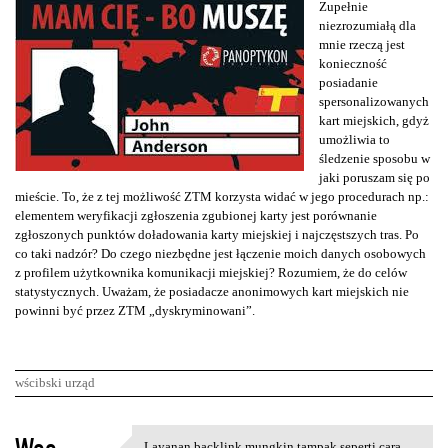
Zupełnie
niezrozumiałą dla
mnie rzeczą jest
konieczność
posiadanie
spersonalizowanych
kart miejskich, gdyż
umożliwia to
śledzenie sposobu w
jaki poruszam się po
mieście. To, że z tej możliwość ZTM korzysta widać w jego procedurach np.:
elementem weryfikacji zgłoszenia zgubionej karty jest porównanie
zgłoszonych punktów doładowania karty miejskiej i najczęstszych tras. Po
co taki nadzór? Do czego niezbędne jest łączenie moich danych osobowych
z profilem użytkownika komunikacji miejskiej? Rozumiem, że do celów
statystycznych. Uważam, że posiadacze anonimowych kart miejskich nie
powinni być przez ZTM „dyskryminowani”.
wścibski urząd
K
Layanan backlink mungkin tampak seperti cara