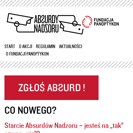
Przejdź
do
treści
START
O AKCJI
REGULAMIN
AKTUALNOŚCI
O FUNDACJI PANOPTYKON
CO NOWEGO?
Starcie Absurdów Nadzoru – jesteś na „tak”