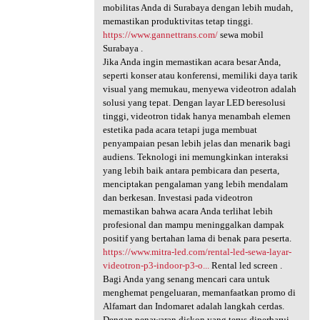
mobilitas Anda di Surabaya dengan lebih mudah,
memastikan produktivitas tetap tinggi.
https://www.gannettrans.com/
sewa mobil
Surabaya .
Jika Anda ingin memastikan acara besar Anda,
seperti konser atau konferensi, memiliki daya tarik
visual yang memukau, menyewa videotron adalah
solusi yang tepat. Dengan layar LED beresolusi
tinggi, videotron tidak hanya menambah elemen
estetika pada acara tetapi juga membuat
penyampaian pesan lebih jelas dan menarik bagi
audiens. Teknologi ini memungkinkan interaksi
yang lebih baik antara pembicara dan peserta,
menciptakan pengalaman yang lebih mendalam
dan berkesan. Investasi pada videotron
memastikan bahwa acara Anda terlihat lebih
profesional dan mampu meninggalkan dampak
positif yang bertahan lama di benak para peserta.
https://www.mitra-led.com/rental-led-sewa-layar-
videotron-p3-indoor-p3-o...
Rental led screen .
Bagi Anda yang senang mencari cara untuk
menghemat pengeluaran, memanfaatkan promo di
Alfamart dan Indomaret adalah langkah cerdas.
Dengan penawaran diskon yang terus diperbarui,