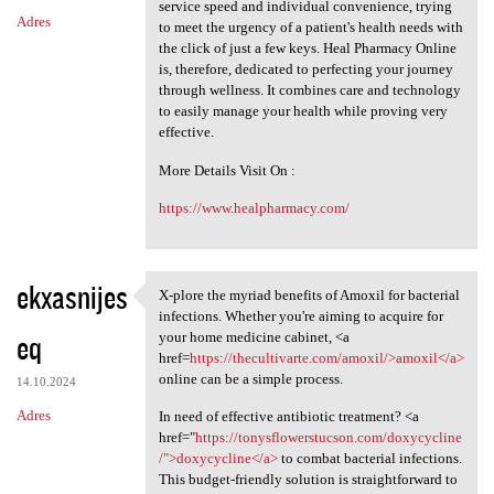
service speed and individual convenience, trying
Adres
to meet the urgency of a patient's health needs with
the click of just a few keys. Heal Pharmacy Online
is, therefore, dedicated to perfecting your journey
through wellness. It combines care and technology
to easily manage your health while proving very
effective.
More Details Visit On :
https://www.healpharmacy.com/
ekxasnijes
X-plore the myriad benefits of Amoxil for bacterial
X-plore the myriad benefits
infections. Whether you're aiming to acquire for
eq
your home medicine cabinet, <a
href=
https://thecultivarte.com/amoxil/>amoxil</a>
online can be a simple process.
14.10.2024
Adres
In need of effective antibiotic treatment? <a
href="
https://tonysflowerstucson.com/doxycycline
/">doxycycline</a>
to combat bacterial infections.
This budget-friendly solution is straightforward to