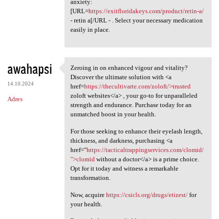
anxiety:
[URL=
https://exitfloridakeys.com/product/retin-a/
- retin a[/URL - . Select your necessary medication
easily in place.
awahapsi
Zeroing in on enhanced vigour and vitality?
Zeroing in on enhanced vigour
Discover the ultimate solution with <a
14.10.2024
href=
https://thecultivarte.com/zoloft/>trusted
zoloft websites</a> , your go-to for unparalleled
Adres
strength and endurance. Purchase today for an
unmatched boost in your health.
For those seeking to enhance their eyelash length,
thickness, and darkness, purchasing <a
href="
https://tacticaltrappingservices.com/clomid/
">clomid
without a doctor</a> is a prime choice.
Opt for it today and witness a remarkable
transformation.
Now, acquire
https://csicls.org/drugs/etizest/
for
your health.