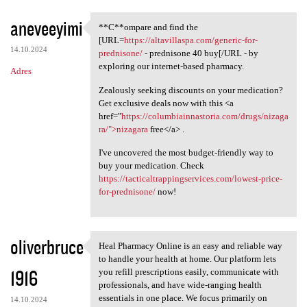
aneveeyimi
**C**ompare and find the
**C**ompare and find the [URL
[URL=
https://altavillaspa.com/generic-for-
14.10.2024
prednisone/
- prednisone 40 buy[/URL - by
exploring our internet-based pharmacy.
Adres
Zealously seeking discounts on your medication?
Get exclusive deals now with this <a
href="
https://columbiainnastoria.com/drugs/nizaga
ra/">nizagara
free</a> .
I've uncovered the most budget-friendly way to
buy your medication. Check
https://tacticaltrappingservices.com/lowest-price-
for-prednisone/
now!
oliverbruce
Heal Pharmacy Online is an easy and reliable way
Heal Pharmacy Online is an
to handle your health at home. Our platform lets
1916
you refill prescriptions easily, communicate with
professionals, and have wide-ranging health
essentials in one place. We focus primarily on
14.10.2024