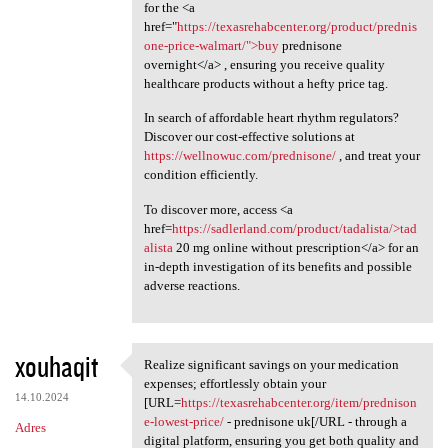
for the <a
href="
https://texasrehabcenter.org/product/prednis
one-price-walmart/">buy
prednisone
overnight</a> , ensuring you receive quality
healthcare products without a hefty price tag.
In search of affordable heart rhythm regulators?
Discover our cost-effective solutions at
https://wellnowuc.com/prednisone/
, and treat your
condition efficiently.
To discover more, access <a
href=
https://sadlerland.com/product/tadalista/>tad
alista
20 mg online without prescription</a> for an
in-depth investigation of its benefits and possible
adverse reactions.
xouhaqit
Realize significant savings on your medication
Realize significant savings
expenses; effortlessly obtain your
14.10.2024
[URL=
https://texasrehabcenter.org/item/prednison
e-lowest-price/
- prednisone uk[/URL - through a
Adres
digital platform, ensuring you get both quality and