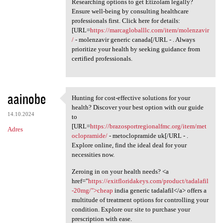
Researching options to get Etizolam legally?
Ensure well-being by consulting healthcare
professionals first. Click here for details:
[URL=
https://marcagloballlc.com/item/molenzavir
/
- molenzavir generic canada[/URL - . Always
prioritize your health by seeking guidance from
certified professionals.
aainobe
Hunting for cost-effective solutions for your
Hunting for cost-effective
health? Discover your best option with our guide
14.10.2024
to
[URL=
https://brazosportregionalfmc.org/item/met
Adres
oclopramide/
- metoclopramide uk[/URL - .
Explore online, find the ideal deal for your
necessities now.
Zeroing in on your health needs? <a
href="
https://exitfloridakeys.com/product/tadalafil
-20mg/">cheap
india generic tadalafil</a> offers a
multitude of treatment options for controlling your
condition. Explore our site to purchase your
prescription with ease.