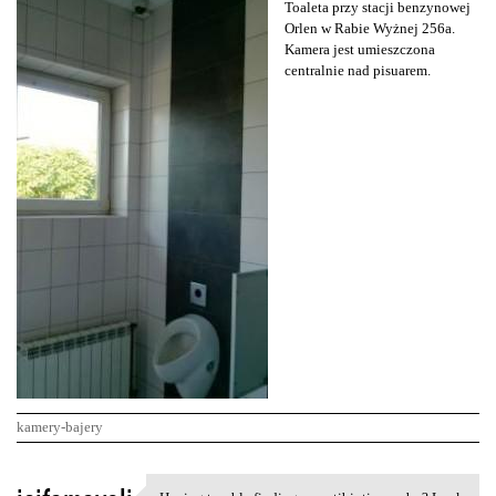
Toaleta przy stacji benzynowej
Orlen w Rabie Wyżnej 256a.
Kamera jest umieszczona
centralnie nad pisuarem.
kamery-bajery
K