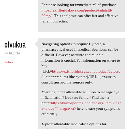
For those looking for immediate relief, purchase
https://exitfloridakeys.com/product/tadalafil-
20mg/
. This analgesic can offer fast and effective
relief from aches.
olvukua
Navigating options to acquire Cytotec, a
Navigating options to acquire
pharmaceutical used in medical abortions, can be
14.10.2024
difficult. However, accurate and reliable
information is crucial. For information on where to
Adres
buy
[URL=
https://exitfloridakeys.com/product/cytotec
/
- other products like cytotec[/URL - , ensure to
consult trustworthy sources only.
Yearning for an affordable solution to manage eye
inflammation? Look no further! Find the <a
href="
https://brazosportregionalfmc.org/item/viagr
a-to-buy/">viagra</a>
here to ease your symptoms
efficiently.
X-plore affordable medication options for