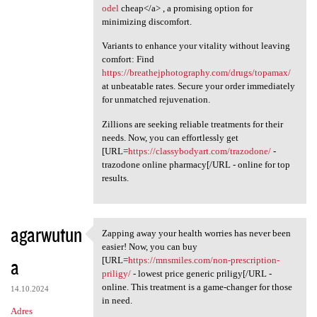
odel
cheap</a> , a promising option for
minimizing discomfort.
Variants to enhance your vitality without leaving
comfort: Find
https://breathejphotography.com/drugs/topamax/
at unbeatable rates. Secure your order immediately
for unmatched rejuvenation.
Zillions are seeking reliable treatments for their
needs. Now, you can effortlessly get
[URL=
https://classybodyart.com/trazodone/
-
trazodone online pharmacy[/URL - online for top
results.
agarwutun
Zapping away your health worries has never been
Zapping away your health
easier! Now, you can buy
a
[URL=
https://mnsmiles.com/non-prescription-
priligy/
- lowest price generic priligy[/URL -
online. This treatment is a game-changer for those
14.10.2024
in need.
Adres