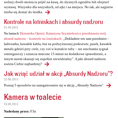
wolnej chwili można tu pójść na kawę, do słynnych ogrodów lub obejrzeć
wystawę. Wszystko dla wszystkich, od ręki i na miejscu. No tak, ale najpierw
trzeba się dostać do środka.
Kontrole na lotniskach i absurdy nadzoru
01.09.2015
Na łamach
Dziennika Opinii, Katarzyna Szymielewicz przedstawia swój
absurd nadzoru – kontrole na lotniskach
: „Dokładnie ten sam przedmiot –
ładowarka, kawałek kabla, but na podwyższonej podeszwie, pasek, kawałek
metalu gdzieś przy ciele, czy coś w kształcie tuby – raz uruchamia sygnał
ostrzegawczy i oznacza stracone 15 minut na dodatkowe sprawdzenie, a
innym razem okazuje się zupełnie niewidzialny”. A jaki absurd nadzoru
uwiera Ciebie najbardziej?
Jak wziąć udział w akcji „Absurdy Nadzoru"?
25.08.2015
Poznaj 5 sposobów na zaangażowanie się w akcję „Absurdy Nadzoru".
Kamera w toalecie
10.09.2015
Nadesłany przez:
F.Sz