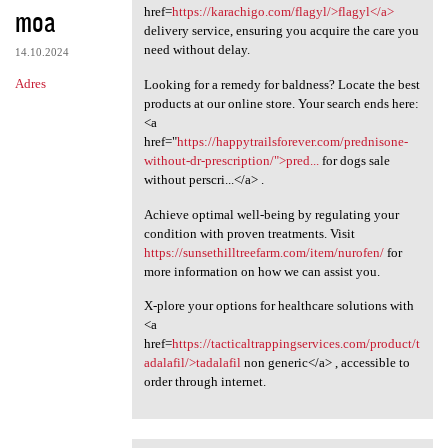
moa
href=
https://karachigo.com/flagyl/>flagyl</a>
delivery service, ensuring you acquire the care you
need without delay.
14.10.2024
Adres
Looking for a remedy for baldness? Locate the best
products at our online store. Your search ends here:
<a
href="
https://happytrailsforever.com/prednisone-
without-dr-prescription/">pred...
for dogs sale
without perscri...</a> .
Achieve optimal well-being by regulating your
condition with proven treatments. Visit
https://sunsethilltreefarm.com/item/nurofen/
for
more information on how we can assist you.
X-plore your options for healthcare solutions with
<a
href=
https://tacticaltrappingservices.com/product/t
adalafil/>tadalafil
non generic</a> , accessible to
order through internet.