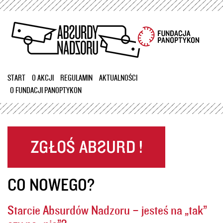
Przejdź
do
treści
START
O AKCJI
REGULAMIN
AKTUALNOŚCI
O FUNDACJI PANOPTYKON
CO NOWEGO?
Starcie Absurdów Nadzoru – jesteś na „tak”