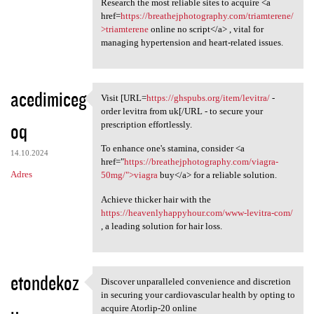
Research the most reliable sites to acquire <a
href=
https://breathejphotography.com/triamterene/
>triamterene
online no script</a> , vital for
managing hypertension and heart-related issues.
acedimiceg
Visit [URL=
https://ghspubs.org/item/levitra/
-
Visit [URL=https://ghspubs
order levitra from uk[/URL - to secure your
oq
prescription effortlessly.
To enhance one's stamina, consider <a
14.10.2024
href="
https://breathejphotography.com/viagra-
Adres
50mg/">viagra
buy</a> for a reliable solution.
Achieve thicker hair with the
https://heavenlyhappyhour.com/www-levitra-com/
, a leading solution for hair loss.
etondekoz
Discover unparalleled convenience and discretion
Discover unparalleled
in securing your cardiovascular health by opting to
acquire Atorlip-20 online