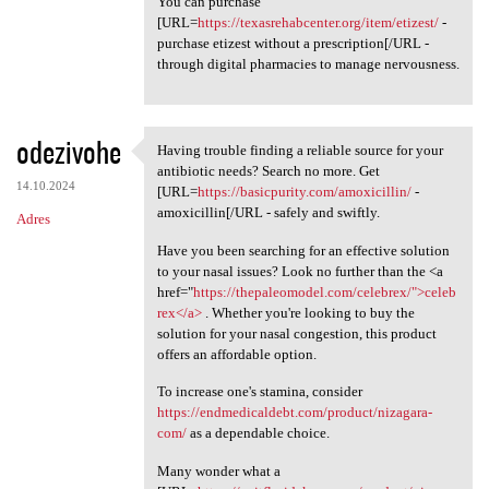
You can purchase
[URL=
https://texasrehabcenter.org/item/etizest/
-
purchase etizest without a prescription[/URL -
through digital pharmacies to manage nervousness.
odezivohe
Having trouble finding a reliable source for your
Having trouble finding a
antibiotic needs? Search no more. Get
14.10.2024
[URL=
https://basicpurity.com/amoxicillin/
-
amoxicillin[/URL - safely and swiftly.
Adres
Have you been searching for an effective solution
to your nasal issues? Look no further than the <a
href="
https://thepaleomodel.com/celebrex/">celeb
rex</a>
. Whether you're looking to buy the
solution for your nasal congestion, this product
offers an affordable option.
To increase one's stamina, consider
https://endmedicaldebt.com/product/nizagara-
com/
as a dependable choice.
Many wonder what a