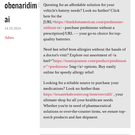
obenaridim
Questing for an affordable solution for your
Questing for an affordable
vehicle's battery needs? Look no further! Click
ai
here for the
[URL=
https://frankfortamerican.com/prednisone-
without-rx/
- purchase prednisone without a
14.10.2024
prescription[/URL - – your go-to choice for top-
Adres
quality batteries.
Need fast relief from allergies without the hassle of
a doctor's visit? Explore our assortment of <a
href="
https://tennisjeannie.com/product/prednison
e/">prednisone
5mg</a> options. Buy easily
online for speedy allergy relief.
Looking for a reliable source to purchase your
medications? Look no further than
https://texasrehabcenter.org/item/erectafil/
, your
ultimate shop for all your healthcare needs.
Whether you're in need of pharmaceutical
solutions or over-the-counter items, we ensure top-
notch products and fast shipment.