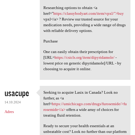
Researching options to obtain <a
href="
https://classybodyart.com/item/vpxl/">buy
vpxl</a> ? Review our trusted source for your
medication needs, providing a wide range of drugs
with reliable delivery options.
Purchase
One can easily obtain their prescription for
[URL=
https://csicls.org/item/dipyridamole/
-
lowest price on generic dipyridamole[/URL - by
choosing to acquire it online.
usacupe
Seeking to acquire Lasix in Canada? Look no
Seeking to acquire Lasix in
further, as <a
14.10.2024
href=
https://umichicago.com/drugs/furosemide/>fu
rosemide</a>
offers a wide array of choices for
Adres
treating fluid retention.
Ready to secure your health essentials at an
unbeatable cost? Look no further than our platform