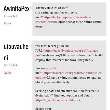
AwinitaPex
Thank you, A lot of stuff.
Thank you, A lot of stuff.
slot casino games free online <a
14.10.2024
href="
https://luckyusaplay.com/canadian-
casinos/">casino
online canada</a> online casino
Adres
owner
utouvauhe
Our most recent guide on
Our most recent guide on [URL
[URL=
https://transylvaniacare.org/pill/malegra-
ni
pro/
- malegra pro[/URL - details how to efficiently
employ this treatment for bowel irregularity.
14.10.2024
Procure your <a
Adres
href="
https://maker2u.com/product/clonidine/">cl
onidine
0.1mg</a> drugs straightaway to regulate
blood pressure effectively.
Seeking a safe and effective solution for erectile
dysfunction? Find your options and obtain
https://mychik.com/erectafil/
now.
Secure your