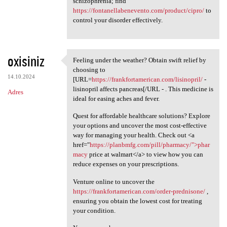
schizophrenia; find
https://fontanellabenevento.com/product/cipro/
to
control your disorder effectively.
oxisiniz
Feeling under the weather? Obtain swift relief by
Feeling under the weather?
choosing to
14.10.2024
[URL=
https://frankfortamerican.com/lisinopril/
-
lisinopril affects pancreas[/URL - . This medicine is
Adres
ideal for easing aches and fever.
Quest for affordable healthcare solutions? Explore
your options and uncover the most cost-effective
way for managing your health. Check out <a
href="
https://planbmfg.com/pill/pharmacy/">phar
macy
price at walmart</a> to view how you can
reduce expenses on your prescriptions.
Venture online to uncover the
https://frankfortamerican.com/order-prednisone/
,
ensuring you obtain the lowest cost for treating
your condition.