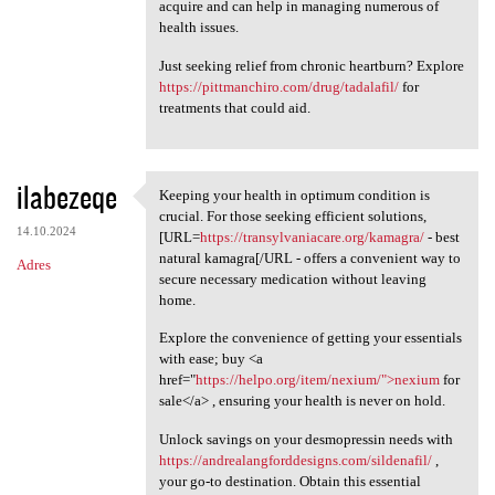
acquire and can help in managing numerous of
health issues.
Just seeking relief from chronic heartburn? Explore
https://pittmanchiro.com/drug/tadalafil/
for
treatments that could aid.
ilabezeqe
Keeping your health in optimum condition is
Keeping your health in
crucial. For those seeking efficient solutions,
14.10.2024
[URL=
https://transylvaniacare.org/kamagra/
- best
natural kamagra[/URL - offers a convenient way to
Adres
secure necessary medication without leaving
home.
Explore the convenience of getting your essentials
with ease; buy <a
href="
https://helpo.org/item/nexium/">nexium
for
sale</a> , ensuring your health is never on hold.
Unlock savings on your desmopressin needs with
https://andrealangforddesigns.com/sildenafil/
,
your go-to destination. Obtain this essential