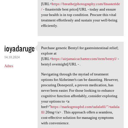
[URL=
https://breathejphotography.com/finasteride
/
- finasteride best price[/URL - today and ensure
your health is in top condition. Procure this vital
treatment effortlessly and sustain your well-being
efficiently.
ioyadaruge
Purchase generic Bentyl for gastrointestinal relief;
Purchase generic Bentyl for
explore at
14.10.2024
[URL=
https://airjamaicacharter.com/item/bentyl/
-
bentyl overnight[/URL - .
Adres
Navigating through the myriad of treatment
options for Alzheimer's can be daunting. However,
procuring Donepezil, a proven medication, has
never been easier. For those looking to enhance
cognitive function affordably, consider exploring
your options to <a
href="
https://marksgroupbd.com/tadalafil/">tadala
fil
20mg</a> . This approach offers a seamless,
cost-effective solution for managing symptoms
with convenience.