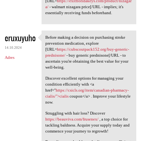
[URL=
https://exitfloridakeys.com/product/nizagar
a/
- walmart nizagara price[/URL - implies; it's
essentially receiving funds beforehand.
eruxuyuho
Before making a decision on purchasing stroke
Before making a decision on
prevention medication, explore
14.10.2024
[URL=
https://cubscoutpack152.org/buy-generic-
prednisone/
- buy generic prednisone[/URL - to
Adres
ascertain you're obtaining the best value for your
well-being.
Discover excellent options for managing your
condition efficiently with <a
href="
https://csicls.org/item/canadian-pharmacy-
cialis/">cialis
coupon</a> . Improve your lifestyle
now.
Struggling with hair loss? Discover
https://beauviva.com/frusenex/
, a top choice for
tackling baldness. Acquire your supply today and
commence your journey to regrowth!