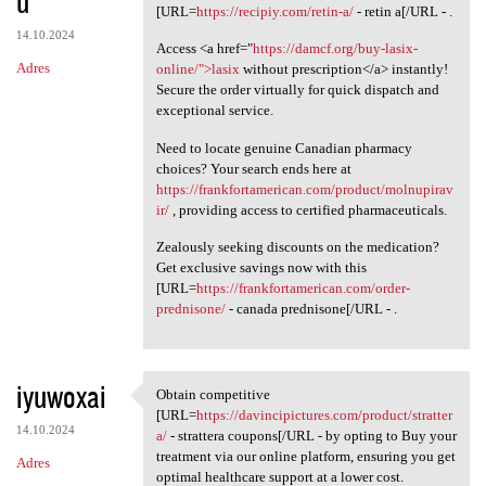
u
[URL=
https://recipiy.com/retin-a/
- retin a[/URL - .
14.10.2024
Access <a href="
https://damcf.org/buy-lasix-
Adres
online/">lasix
without prescription</a> instantly!
Secure the order virtually for quick dispatch and
exceptional service.
Need to locate genuine Canadian pharmacy
choices? Your search ends here at
https://frankfortamerican.com/product/molnupirav
ir/
, providing access to certified pharmaceuticals.
Zealously seeking discounts on the medication?
Get exclusive savings now with this
[URL=
https://frankfortamerican.com/order-
prednisone/
- canada prednisone[/URL - .
iyuwoxai
Obtain competitive
Obtain competitive [URL=https
[URL=
https://davincipictures.com/product/stratter
14.10.2024
a/
- strattera coupons[/URL - by opting to Buy your
treatment via our online platform, ensuring you get
Adres
optimal healthcare support at a lower cost.