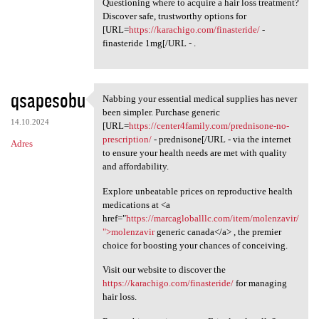
Questioning where to acquire a hair loss treatment?
Discover safe, trustworthy options for
[URL=
https://karachigo.com/finasteride/
-
finasteride 1mg[/URL - .
qsapesobu
Nabbing your essential medical supplies has never
Nabbing your essential
been simpler. Purchase generic
14.10.2024
[URL=
https://center4family.com/prednisone-no-
prescription/
- prednisone[/URL - via the internet
Adres
to ensure your health needs are met with quality
and affordability.
Explore unbeatable prices on reproductive health
medications at <a
href="
https://marcagloballlc.com/item/molenzavir/
">molenzavir
generic canada</a> , the premier
choice for boosting your chances of conceiving.
Visit our website to discover the
https://karachigo.com/finasteride/
for managing
hair loss.