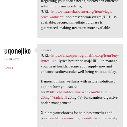
Regarding your health needs, discover an efficient
solution to manage edema;
[URL=
https://texasrehabcenter.org/item/viagra-
price-walmart/
- non prescription viagra[/URL - is
available. Secure, immediate purchase is
guaranteed, making treatment more available.
uqonejiko
Obtain
Obtain [URL=https:/
[URL=
https://brazosportregionalfmc.org/item/buy-
14.10.2024
lyrica-uk/
- lyrica best price usa[/URL - to manage
your heart health. Secure your supply now and
Adres
enhance cardiovascular well-being without delay.
Harness optimal wellness with natural solutions;
explore how you can <a
href="
https://frankfortamerican.com/tadalafil-
20mg/">tadalafil
20mg</a> for seamless digestive
health management.
X-plore your choices for hair loss remedies and
purchase
https://karachigo.com/finasteride/
safely.