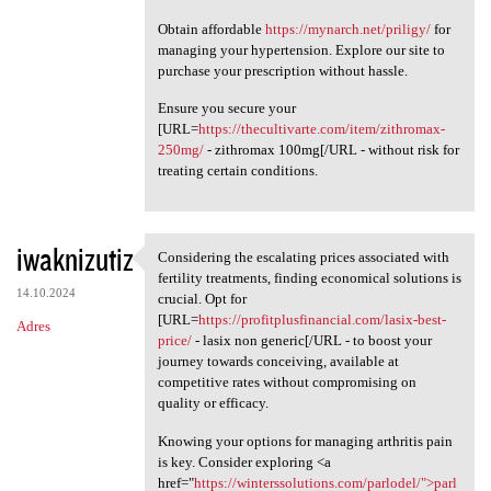
Obtain affordable
https://mynarch.net/priligy/
for
managing your hypertension. Explore our site to
purchase your prescription without hassle.
Ensure you secure your
[URL=
https://thecultivarte.com/item/zithromax-
250mg/
- zithromax 100mg[/URL - without risk for
treating certain conditions.
iwaknizutiz
Considering the escalating prices associated with
Considering the escalating
fertility treatments, finding economical solutions is
14.10.2024
crucial. Opt for
[URL=
https://profitplusfinancial.com/lasix-best-
Adres
price/
- lasix non generic[/URL - to boost your
journey towards conceiving, available at
competitive rates without compromising on
quality or efficacy.
Knowing your options for managing arthritis pain
is key. Consider exploring <a
href="
https://winterssolutions.com/parlodel/">parl