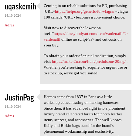
uqaskemih
Zeroing in on reliable solutions for ED, purchasing
Zeroing in on reliable
[URL=
https://helpo.org/generic-for-viagra/
- viagra
14.10.2024
100 canada[/URL - becomes a convenient choice.
Adres
Visit now to discover the lowest <a
href="
https://classybodyart.com/item/vardenafil/">
vardenafil
online no script</a> and cut costs on
your buy.
To obtain your order of crucial medication, simply
visit
https://maker2u.com/item/prednisone-20mg/
.
Whether you're seeking to acquire for urgent use or
to stock up, we've got you sorted.
JustinPag
Hermes came from 1837 in Paris as a little
Hermes came from 1837 in
workshop concentrating on making harnesses.
14.10.2024
Since then, it has advanced right into a prominent
luxury brand celebrated for its top notch leather
Adres
items, scarves, and accessories. The well-known
Kelly and Birkin bags stand for the brand's
phenomenal workmanship and exclusivity.