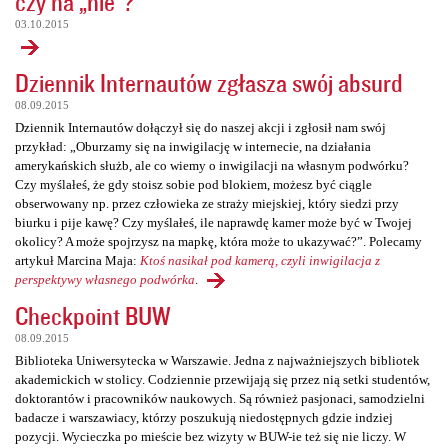
czy na „nie”?
03.10.2015
Dziennik Internautów zgłasza swój absurd
08.09.2015
Dziennik Internautów dołączył się do naszej akcji i zgłosił nam swój
przykład: „Oburzamy się na inwigilację w internecie, na działania
amerykańskich służb, ale co wiemy o inwigilacji na własnym podwórku?
Czy myślałeś, że gdy stoisz sobie pod blokiem, możesz być ciągle
obserwowany np. przez człowieka ze straży miejskiej, który siedzi przy
biurku i pije kawę? Czy myślałeś, ile naprawdę kamer może być w Twojej
okolicy? A może spojrzysz na mapkę, która może to ukazywać?”. Polecamy
artykuł Marcina Maja:
Ktoś nasikał pod kamerą, czyli inwigilacja z
perspektywy własnego podwórka
.
Checkpoint BUW
08.09.2015
Biblioteka Uniwersytecka w Warszawie. Jedna z najważniejszych bibliotek
akademickich w stolicy. Codziennie przewijają się przez nią setki studentów,
doktorantów i pracowników naukowych. Są również pasjonaci, samodzielni
badacze i warszawiacy, którzy poszukują niedostępnych gdzie indziej
pozycji. Wycieczka po mieście bez wizyty w BUW-ie też się nie liczy. W