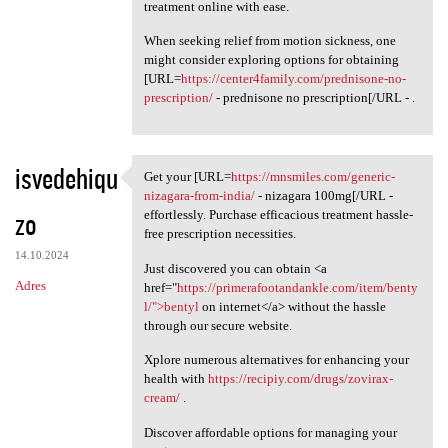
treatment online with ease.
When seeking relief from motion sickness, one
might consider exploring options for obtaining
[URL=
https://center4family.com/prednisone-no-
prescription/
- prednisone no prescription[/URL - .
isvedehiqu
Get your [URL=
https://mnsmiles.com/generic-
Get your [URL=https:/
nizagara-from-india/
- nizagara 100mg[/URL -
zo
effortlessly. Purchase efficacious treatment hassle-
free prescription necessities.
14.10.2024
Just discovered you can obtain <a
Adres
href="
https://primerafootandankle.com/item/benty
l/">bentyl
on internet</a> without the hassle
through our secure website.
Xplore numerous alternatives for enhancing your
health with
https://recipiy.com/drugs/zovirax-
cream/
.
Discover affordable options for managing your