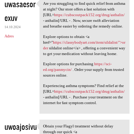
uwasaesor
Are you struggling to find quick relief from asthma
Are you struggling to find
at night? Our store offers a fast solution with
exuv
[URL=
https://cubscoutpack152.org/drug/asthalin/
- asthalin[/URL - . Now, secure swift alleviation
and breathe easier by ordering the remedy online.
14.10.2024
Adres
Explore options to obtain <a
href="
https://classybodyart.com/item/sildalist/">or
der
sildalist online</a> , offering a convenient way
to get your medication without leaving home.
Explore options for purchasing
https://sci-
ed.org/panmycin/
. Order your supply from trusted
sources online.
Experiencing asthma symptoms? Find relief at the
[URL=
https://cubscoutpack152.org/drug/asthalin/
- asthalin[/URL - . Purchase your treatment on the
internet for fast symptom control.
uwoajosivu
Obtain your Flagyl treatment without delay
Obtain your Flagyl treatment
through our quick <a