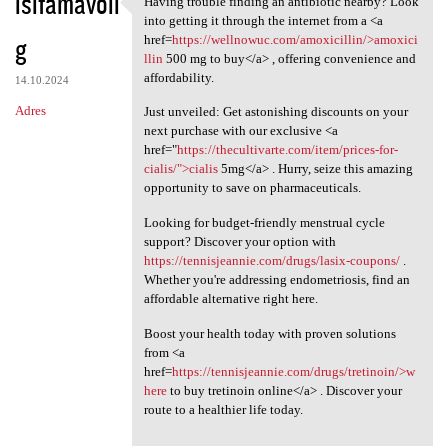
isifamavoli
Having trouble finding an antibiotic nearby? Look
Having trouble finding an
o
into getting it through the internet from a <a
g
m
href=
https://wellnowuc.com/amoxicillin/>amoxici
llin
500 mg to buy</a> , offering convenience and
e
affordability.
14.10.2024
n
Adres
Just unveiled: Get astonishing discounts on your
t
next purchase with our exclusive <a
href="
https://thecultivarte.com/item/prices-for-
a
cialis/">cialis
5mg</a> . Hurry, seize this amazing
r
opportunity to save on pharmaceuticals.
z
Looking for budget-friendly menstrual cycle
e
support? Discover your option with
https://tennisjeannie.com/drugs/lasix-coupons/
.
Whether you're addressing endometriosis, find an
affordable alternative right here.
Boost your health today with proven solutions
from <a
href=
https://tennisjeannie.com/drugs/tretinoin/>w
here
to buy tretinoin online</a> . Discover your
route to a healthier life today.