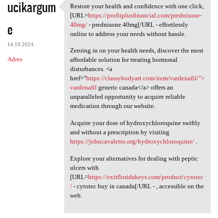
ucikargum
Restore your health and confidence with one click;
Restore your health and
[URL=
https://profitplusfinancial.com/prednisone-
e
40mg/
- prednisone 40mg[/URL - effortlessly
online to address your needs without hassle.
14.10.2024
Zeroing in on your health needs, discover the most
Adres
affordable solution for treating hormonal
disturbances. <a
href="
https://classybodyart.com/item/vardenafil/">
vardenafil
generic canada</a> offers an
unparalleled opportunity to acquire reliable
medication through our website.
Acquire your dose of hydroxychloroquine swiftly
and without a prescription by visiting
https://johncavaletto.org/hydroxychloroquine/
.
Explore your alternatives for dealing with peptic
ulcers with
[URL=
https://exitfloridakeys.com/product/cytotec
/
- cytotec buy in canada[/URL - , accessible on the
web.