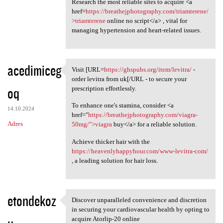
Research the most reliable sites to acquire <a
href=
https://breathejphotography.com/triamterene/
>triamterene
online no script</a> , vital for
managing hypertension and heart-related issues.
acedimiceg
Visit [URL=
https://ghspubs.org/item/levitra/
-
Visit [URL=https://ghspubs
order levitra from uk[/URL - to secure your
oq
prescription effortlessly.
To enhance one's stamina, consider <a
14.10.2024
href="
https://breathejphotography.com/viagra-
Adres
50mg/">viagra
buy</a> for a reliable solution.
Achieve thicker hair with the
https://heavenlyhappyhour.com/www-levitra-com/
, a leading solution for hair loss.
etondekoz
Discover unparalleled convenience and discretion
Discover unparalleled
in securing your cardiovascular health by opting to
acquire Atorlip-20 online