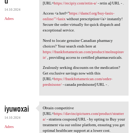
u
[URL=
https://recipiy.com/retin-a/
- retin a[/URL - .
14.10.2024
Access <a href="
https://damcf.org/buy-lasix-
Adres
online/">lasix
without prescription</a> instantly!
Secure the order virtually for quick dispatch and
exceptional service.
Need to locate genuine Canadian pharmacy
choices? Your search ends here at
https://frankfortamerican.com/product/molnupirav
ir/
, providing access to certified pharmaceuticals.
Zealously seeking discounts on the medication?
Get exclusive savings now with this
[URL=
https://frankfortamerican.com/order-
prednisone/
- canada prednisone[/URL - .
iyuwoxai
Obtain competitive
Obtain competitive [URL=https
[URL=
https://davincipictures.com/product/stratter
14.10.2024
a/
- strattera coupons[/URL - by opting to Buy your
treatment via our online platform, ensuring you get
Adres
optimal healthcare support at a lower cost.