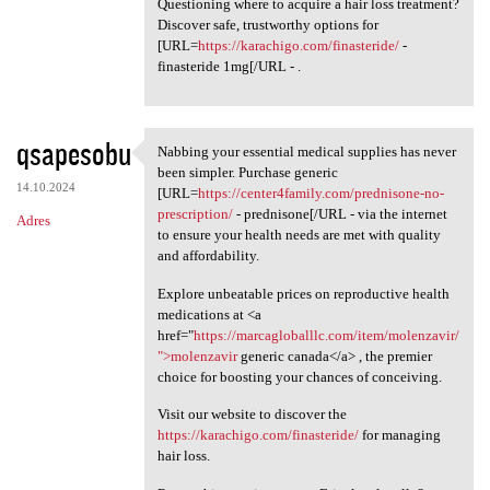
Questioning where to acquire a hair loss treatment?
Discover safe, trustworthy options for
[URL=
https://karachigo.com/finasteride/
-
finasteride 1mg[/URL - .
qsapesobu
Nabbing your essential medical supplies has never
Nabbing your essential
been simpler. Purchase generic
14.10.2024
[URL=
https://center4family.com/prednisone-no-
prescription/
- prednisone[/URL - via the internet
Adres
to ensure your health needs are met with quality
and affordability.
Explore unbeatable prices on reproductive health
medications at <a
href="
https://marcagloballlc.com/item/molenzavir/
">molenzavir
generic canada</a> , the premier
choice for boosting your chances of conceiving.
Visit our website to discover the
https://karachigo.com/finasteride/
for managing
hair loss.