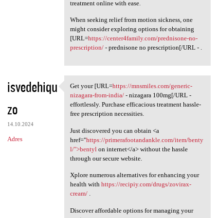
treatment online with ease.
When seeking relief from motion sickness, one
might consider exploring options for obtaining
[URL=
https://center4family.com/prednisone-no-
prescription/
- prednisone no prescription[/URL - .
isvedehiqu
Get your [URL=
https://mnsmiles.com/generic-
Get your [URL=https:/
nizagara-from-india/
- nizagara 100mg[/URL -
zo
effortlessly. Purchase efficacious treatment hassle-
free prescription necessities.
14.10.2024
Just discovered you can obtain <a
Adres
href="
https://primerafootandankle.com/item/benty
l/">bentyl
on internet</a> without the hassle
through our secure website.
Xplore numerous alternatives for enhancing your
health with
https://recipiy.com/drugs/zovirax-
cream/
.
Discover affordable options for managing your