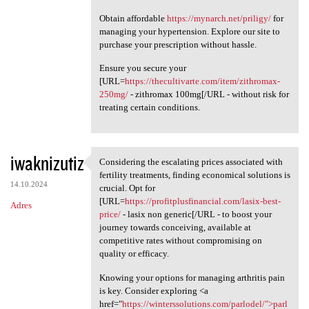
Obtain affordable
https://mynarch.net/priligy/
for
managing your hypertension. Explore our site to
purchase your prescription without hassle.
Ensure you secure your
[URL=
https://thecultivarte.com/item/zithromax-
250mg/
- zithromax 100mg[/URL - without risk for
treating certain conditions.
iwaknizutiz
Considering the escalating prices associated with
Considering the escalating
fertility treatments, finding economical solutions is
14.10.2024
crucial. Opt for
[URL=
https://profitplusfinancial.com/lasix-best-
Adres
price/
- lasix non generic[/URL - to boost your
journey towards conceiving, available at
competitive rates without compromising on
quality or efficacy.
Knowing your options for managing arthritis pain
is key. Consider exploring <a
href="
https://winterssolutions.com/parlodel/">parl