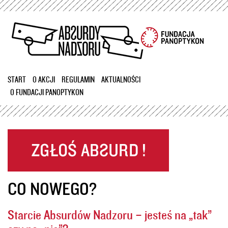
Przejdź
do
treści
START
O AKCJI
REGULAMIN
AKTUALNOŚCI
O FUNDACJI PANOPTYKON
CO NOWEGO?
Starcie Absurdów Nadzoru – jesteś na „tak”