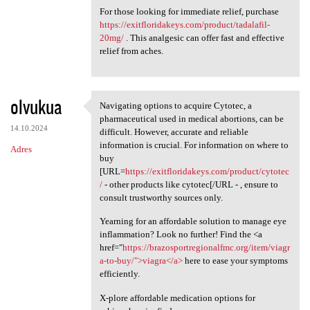
For those looking for immediate relief, purchase
https://exitfloridakeys.com/product/tadalafil-
20mg/
. This analgesic can offer fast and effective
relief from aches.
olvukua
Navigating options to acquire Cytotec, a
Navigating options to acquire
pharmaceutical used in medical abortions, can be
14.10.2024
difficult. However, accurate and reliable
information is crucial. For information on where to
Adres
buy
[URL=
https://exitfloridakeys.com/product/cytotec
/
- other products like cytotec[/URL - , ensure to
consult trustworthy sources only.
Yearning for an affordable solution to manage eye
inflammation? Look no further! Find the <a
href="
https://brazosportregionalfmc.org/item/viagr
a-to-buy/">viagra</a>
here to ease your symptoms
efficiently.
X-plore affordable medication options for