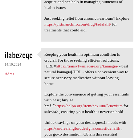
acquire and can help in managing numerous of
health issues.
Just seeking relief from chronic heartburn? Explore
https://pittmanchiro.com/drug/tadalafil/
for
treatments that could aid.
ilabezeqe
Keeping your health in optimum condition is
Keeping your health in
crucial. For those seeking efficient solutions,
14.10.2024
[URL=
https://transylvaniacare.org/kamagra/
- best
natural kamagra[/URL - offers a convenient way to
Adres
secure necessary medication without leaving
home.
Explore the convenience of getting your essentials
with ease; buy <a
href="
https://helpo.org/item/nexium/">nexium
for
sale</a> , ensuring your health is never on hold.
Unlock savings on your desmopressin needs with
https://andrealangforddesigns.com/sildenafil/
,
your go-to destination. Obtain this essential