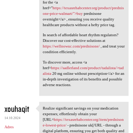
for the <a
href="
https://texasrehabcenter.org/product/prednis
one-price-walmart/">buy
prednisone
overnight</a> , ensuring you receive quality
healthcare products without a hefty price tag.
In search of affordable heart rhythm regulators?
Discover our cost-effective solutions at
https://wellnowuc.com/prednisone/
, and treat your
condition efficiently.
To discover more, access <a
href=
https://sadlerland.com/product/tadalista/>tad
alista
20 mg online without prescription</a> for an
in-depth investigation of its benefits and possible
adverse reactions.
xouhaqit
Realize significant savings on your medication
Realize significant savings
expenses; effortlessly obtain your
14.10.2024
[URL=
https://texasrehabcenter.org/item/prednison
e-lowest-price/
- prednisone uk[/URL - through a
Adres
digital platform, ensuring you get both quality and