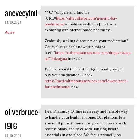
aneveeyimi
**C**ompare and find the
**C**ompare and find the [URL
[URL=
https://altavillaspa.com/generic-for-
14.10.2024
prednisone/
- prednisone 40 buy[/URL - by
exploring our internet-based pharmacy.
Adres
Zealously seeking discounts on your medication?
Get exclusive deals now with this <a
href="
https://columbiainnastoria.com/drugs/nizaga
ra/">nizagara
free</a> .
I've uncovered the most budget-friendly way to
buy your medication. Check
https://tacticaltrappingservices.com/lowest-price-
for-prednisone/
now!
oliverbruce
Heal Pharmacy Online is an easy and reliable way
Heal Pharmacy Online is an
to handle your health at home. Our platform lets
1916
you refill prescriptions easily, communicate with
professionals, and have wide-ranging health
essentials in one place. We focus primarily on
14.10.2024