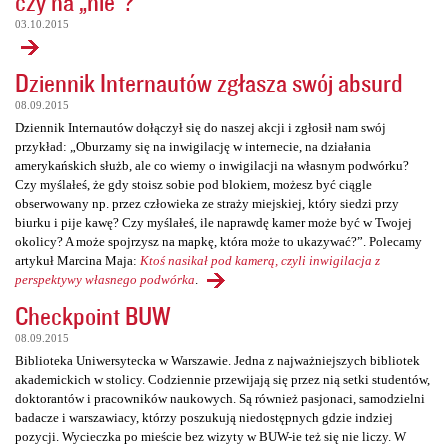
czy na „nie”?
03.10.2015
Dziennik Internautów zgłasza swój absurd
08.09.2015
Dziennik Internautów dołączył się do naszej akcji i zgłosił nam swój
przykład: „Oburzamy się na inwigilację w internecie, na działania
amerykańskich służb, ale co wiemy o inwigilacji na własnym podwórku?
Czy myślałeś, że gdy stoisz sobie pod blokiem, możesz być ciągle
obserwowany np. przez człowieka ze straży miejskiej, który siedzi przy
biurku i pije kawę? Czy myślałeś, ile naprawdę kamer może być w Twojej
okolicy? A może spojrzysz na mapkę, która może to ukazywać?”. Polecamy
artykuł Marcina Maja:
Ktoś nasikał pod kamerą, czyli inwigilacja z
perspektywy własnego podwórka
.
Checkpoint BUW
08.09.2015
Biblioteka Uniwersytecka w Warszawie. Jedna z najważniejszych bibliotek
akademickich w stolicy. Codziennie przewijają się przez nią setki studentów,
doktorantów i pracowników naukowych. Są również pasjonaci, samodzielni
badacze i warszawiacy, którzy poszukują niedostępnych gdzie indziej
pozycji. Wycieczka po mieście bez wizyty w BUW-ie też się nie liczy. W