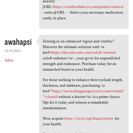
anxiety:
[URL=
https://exitfloridakeys.com/product/retin-a/
- retin a[/URL - . Select your necessary medication
easily in place.
awahapsi
Zeroing in on enhanced vigour and vitality?
Zeroing in on enhanced vigour
Discover the ultimate solution with <a
14.10.2024
href=
https://thecultivarte.com/zoloft/>trusted
zoloft websites</a> , your go-to for unparalleled
Adres
strength and endurance. Purchase today for an
unmatched boost in your health.
For those seeking to enhance their eyelash length,
thickness, and darkness, purchasing <a
href="
https://tacticaltrappingservices.com/clomid/
">clomid
without a doctor</a> is a prime choice.
Opt for it today and witness a remarkable
transformation.
Now, acquire
https://csicls.org/drugs/etizest/
for
your health.