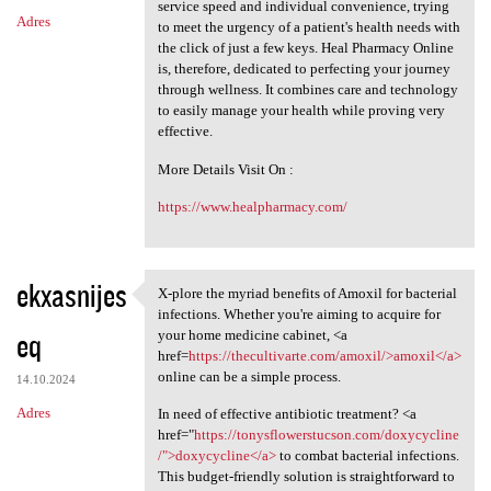
service speed and individual convenience, trying
Adres
to meet the urgency of a patient's health needs with
the click of just a few keys. Heal Pharmacy Online
is, therefore, dedicated to perfecting your journey
through wellness. It combines care and technology
to easily manage your health while proving very
effective.
More Details Visit On :
https://www.healpharmacy.com/
ekxasnijes
X-plore the myriad benefits of Amoxil for bacterial
X-plore the myriad benefits
infections. Whether you're aiming to acquire for
eq
your home medicine cabinet, <a
href=
https://thecultivarte.com/amoxil/>amoxil</a>
online can be a simple process.
14.10.2024
Adres
In need of effective antibiotic treatment? <a
href="
https://tonysflowerstucson.com/doxycycline
/">doxycycline</a>
to combat bacterial infections.
This budget-friendly solution is straightforward to