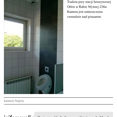
Toaleta przy stacji benzynowej
Orlen w Rabie Wyżnej 256a.
Kamera jest umieszczona
centralnie nad pisuarem.
kamery-bajery
K