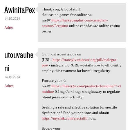
AwinitaPex
Thank you, A lot of stuff.
Thank you, A lot of stuff.
slot casino games free online <a
14.10.2024
href="
https://luckyusaplay.com/canadian-
casinos/">casino
online canada</a> online casino
Adres
owner
utouvauhe
Our most recent guide on
Our most recent guide on [URL
[URL=
https://transylvaniacare.org/pill/malegra-
ni
pro/
- malegra pro[/URL - details how to efficiently
employ this treatment for bowel irregularity.
14.10.2024
Procure your <a
Adres
href="
https://maker2u.com/product/clonidine/">cl
onidine
0.1mg</a> drugs straightaway to regulate
blood pressure effectively.
Seeking a safe and effective solution for erectile
dysfunction? Find your options and obtain
https://mychik.com/erectafil/
now.
Secure your