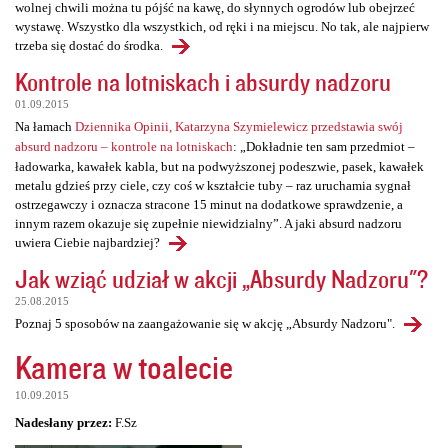
wolnej chwili można tu pójść na kawę, do słynnych ogrodów lub obejrzeć
wystawę. Wszystko dla wszystkich, od ręki i na miejscu. No tak, ale najpierw
trzeba się dostać do środka.
Kontrole na lotniskach i absurdy nadzoru
01.09.2015
Na łamach
Dziennika Opinii, Katarzyna Szymielewicz przedstawia swój
absurd nadzoru – kontrole na lotniskach
: „Dokładnie ten sam przedmiot –
ładowarka, kawałek kabla, but na podwyższonej podeszwie, pasek, kawałek
metalu gdzieś przy ciele, czy coś w kształcie tuby – raz uruchamia sygnał
ostrzegawczy i oznacza stracone 15 minut na dodatkowe sprawdzenie, a
innym razem okazuje się zupełnie niewidzialny”. A jaki absurd nadzoru
uwiera Ciebie najbardziej?
Jak wziąć udział w akcji „Absurdy Nadzoru"?
25.08.2015
Poznaj 5 sposobów na zaangażowanie się w akcję „Absurdy Nadzoru".
Kamera w toalecie
10.09.2015
Nadesłany przez:
F.Sz