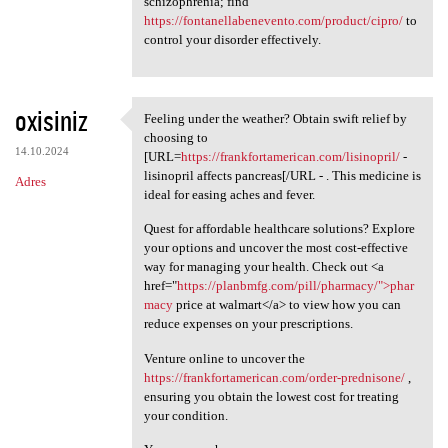
schizophrenia; find
https://fontanellabenevento.com/product/cipro/
to
control your disorder effectively.
oxisiniz
Feeling under the weather? Obtain swift relief by
Feeling under the weather?
choosing to
14.10.2024
[URL=
https://frankfortamerican.com/lisinopril/
-
lisinopril affects pancreas[/URL - . This medicine is
Adres
ideal for easing aches and fever.
Quest for affordable healthcare solutions? Explore
your options and uncover the most cost-effective
way for managing your health. Check out <a
href="
https://planbmfg.com/pill/pharmacy/">phar
macy
price at walmart</a> to view how you can
reduce expenses on your prescriptions.
Venture online to uncover the
https://frankfortamerican.com/order-prednisone/
,
ensuring you obtain the lowest cost for treating
your condition.