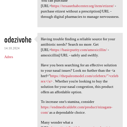
You can purchase
[URL=
https://texasrehabcenter.org/item/etizest/
-
purchase etizest without a prescription[/URL -
through digital pharmacies to manage nervousness.
odezivohe
Having trouble finding a reliable source for your
Having trouble finding a
antibiotic needs? Search no more. Get
14.10.2024
[URL=
https://basicpurity.com/amoxicillin/
-
amoxicillin[/URL - safely and swiftly.
Adres
Have you been searching for an effective solution
to your nasal issues? Look no further than the <a
href="
https://thepaleomodel.com/celebrex/">celeb
rex</a>
. Whether you're looking to buy the
solution for your nasal congestion, this product
offers an affordable option.
To increase one's stamina, consider
https://endmedicaldebt.com/product/nizagara-
com/
as a dependable choice.
Many wonder what a