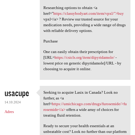
Researching options to obtain <a
href="
https://classybodyart.com/item/vpxl/">buy
vpxl</a> ? Review our trusted source for your
medication needs, providing a wide range of drugs
with reliable delivery options.
Purchase
One can easily obtain their prescription for
[URL=
https://csicls.org/item/dipyridamole/
-
lowest price on generic dipyridamole[/URL - by
choosing to acquire it online.
usacupe
Seeking to acquire Lasix in Canada? Look no
Seeking to acquire Lasix in
further, as <a
14.10.2024
href=
https://umichicago.com/drugs/furosemide/>fu
rosemide</a>
offers a wide array of choices for
Adres
treating fluid retention.
Ready to secure your health essentials at an
unbeatable cost? Look no further than our platform