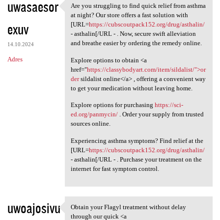
uwasaesor
Are you struggling to find quick relief from asthma
Are you struggling to find
at night? Our store offers a fast solution with
exuv
[URL=
https://cubscoutpack152.org/drug/asthalin/
- asthalin[/URL - . Now, secure swift alleviation
and breathe easier by ordering the remedy online.
14.10.2024
Adres
Explore options to obtain <a
href="
https://classybodyart.com/item/sildalist/">or
der
sildalist online</a> , offering a convenient way
to get your medication without leaving home.
Explore options for purchasing
https://sci-
ed.org/panmycin/
. Order your supply from trusted
sources online.
Experiencing asthma symptoms? Find relief at the
[URL=
https://cubscoutpack152.org/drug/asthalin/
- asthalin[/URL - . Purchase your treatment on the
internet for fast symptom control.
uwoajosivu
Obtain your Flagyl treatment without delay
Obtain your Flagyl treatment
through our quick <a