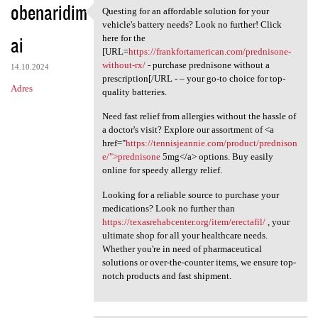
obenaridim
Questing for an affordable solution for your
Questing for an affordable
vehicle's battery needs? Look no further! Click
ai
here for the
[URL=
https://frankfortamerican.com/prednisone-
without-rx/
- purchase prednisone without a
14.10.2024
prescription[/URL - – your go-to choice for top-
Adres
quality batteries.
Need fast relief from allergies without the hassle of
a doctor's visit? Explore our assortment of <a
href="
https://tennisjeannie.com/product/prednison
e/">prednisone
5mg</a> options. Buy easily
online for speedy allergy relief.
Looking for a reliable source to purchase your
medications? Look no further than
https://texasrehabcenter.org/item/erectafil/
, your
ultimate shop for all your healthcare needs.
Whether you're in need of pharmaceutical
solutions or over-the-counter items, we ensure top-
notch products and fast shipment.