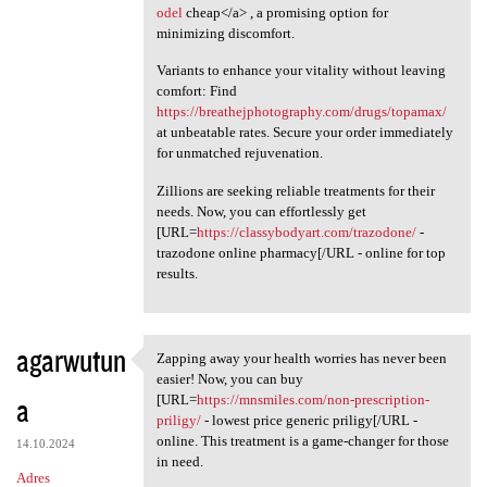
odel
cheap</a> , a promising option for
minimizing discomfort.
Variants to enhance your vitality without leaving
comfort: Find
https://breathejphotography.com/drugs/topamax/
at unbeatable rates. Secure your order immediately
for unmatched rejuvenation.
Zillions are seeking reliable treatments for their
needs. Now, you can effortlessly get
[URL=
https://classybodyart.com/trazodone/
-
trazodone online pharmacy[/URL - online for top
results.
agarwutun
Zapping away your health worries has never been
Zapping away your health
easier! Now, you can buy
a
[URL=
https://mnsmiles.com/non-prescription-
priligy/
- lowest price generic priligy[/URL -
online. This treatment is a game-changer for those
14.10.2024
in need.
Adres