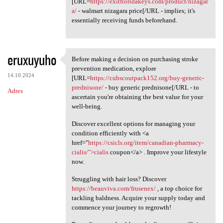
[URL=
https://exitfloridakeys.com/product/nizagar
a/
- walmart nizagara price[/URL - implies; it's
essentially receiving funds beforehand.
eruxuyuho
Before making a decision on purchasing stroke
Before making a decision on
prevention medication, explore
14.10.2024
[URL=
https://cubscoutpack152.org/buy-generic-
prednisone/
- buy generic prednisone[/URL - to
Adres
ascertain you're obtaining the best value for your
well-being.
Discover excellent options for managing your
condition efficiently with <a
href="
https://csicls.org/item/canadian-pharmacy-
cialis/">cialis
coupon</a> . Improve your lifestyle
now.
Struggling with hair loss? Discover
https://beauviva.com/frusenex/
, a top choice for
tackling baldness. Acquire your supply today and
commence your journey to regrowth!