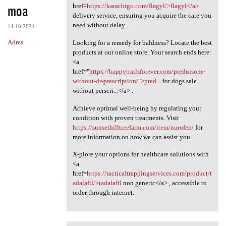
moa
href=
https://karachigo.com/flagyl/>flagyl</a>
delivery service, ensuring you acquire the care you
need without delay.
14.10.2024
Adres
Looking for a remedy for baldness? Locate the best
products at our online store. Your search ends here:
<a
href="
https://happytrailsforever.com/prednisone-
without-dr-prescription/">pred...
for dogs sale
without perscri...</a> .
Achieve optimal well-being by regulating your
condition with proven treatments. Visit
https://sunsethilltreefarm.com/item/nurofen/
for
more information on how we can assist you.
X-plore your options for healthcare solutions with
<a
href=
https://tacticaltrappingservices.com/product/t
adalafil/>tadalafil
non generic</a> , accessible to
order through internet.