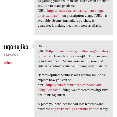
Regarding your health needs, discover an efficient
solution to manage edema;
[URL=
https://texasrehabcenter.org/item/viagra-
price-walmart/
- non prescription viagra[/URL - is
available. Secure, immediate purchase is
guaranteed, making treatment more available.
uqonejiko
Obtain
Obtain [URL=https:/
[URL=
https://brazosportregionalfmc.org/item/buy-
14.10.2024
lyrica-uk/
- lyrica best price usa[/URL - to manage
your heart health. Secure your supply now and
Adres
enhance cardiovascular well-being without delay.
Harness optimal wellness with natural solutions;
explore how you can <a
href="
https://frankfortamerican.com/tadalafil-
20mg/">tadalafil
20mg</a> for seamless digestive
health management.
X-plore your choices for hair loss remedies and
purchase
https://karachigo.com/finasteride/
safely.