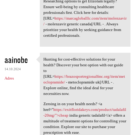
Researching options to get Etizolam legally?
Ensure well-being by consulting healthcare
professionals first. Click here for details:
[URL=
https://marcagloballlc.com/item/molenzavir
/
- molenzavir generic canada[/URL - . Always
prioritize your health by seeking guidance from
certified professionals.
aainobe
Hunting for cost-effective solutions for your
Hunting for cost-effective
health? Discover your best option with our guide
14.10.2024
to
[URL=
https://brazosportregionalfmc.org/item/met
Adres
oclopramide/
- metoclopramide uk[/URL - .
Explore online, find the ideal deal for your
necessities now.
Zeroing in on your health needs? <a
href="
https://exitfloridakeys.com/product/tadalafil
-20mg/">cheap
india generic tadalafil</a> offers a
multitude of treatment options for controlling your
condition. Explore our site to purchase your
prescription with ease.