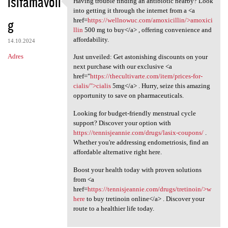
isifamavoli
Having trouble finding an antibiotic nearby? Look
Having trouble finding an
o
into getting it through the internet from a <a
g
m
href=
https://wellnowuc.com/amoxicillin/>amoxici
llin
500 mg to buy</a> , offering convenience and
e
affordability.
14.10.2024
n
Adres
Just unveiled: Get astonishing discounts on your
t
next purchase with our exclusive <a
href="
https://thecultivarte.com/item/prices-for-
a
cialis/">cialis
5mg</a> . Hurry, seize this amazing
r
opportunity to save on pharmaceuticals.
z
Looking for budget-friendly menstrual cycle
e
support? Discover your option with
https://tennisjeannie.com/drugs/lasix-coupons/
.
Whether you're addressing endometriosis, find an
affordable alternative right here.
Boost your health today with proven solutions
from <a
href=
https://tennisjeannie.com/drugs/tretinoin/>w
here
to buy tretinoin online</a> . Discover your
route to a healthier life today.