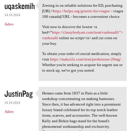
uqaskemih
Zeroing in on reliable solutions for ED, purchasing
Zeroing in on reliable
[URL=
https://helpo.org/generic-for-viagra/
- viagra
14.10.2024
100 canada[/URL - becomes a convenient choice.
Adres
Visit now to discover the lowest <a
href="
https://classybodyart.com/item/vardenafil/">
vardenafil
online no script</a> and cut costs on
your buy.
To obtain your order of crucial medication, simply
visit
https://maker2u.com/item/prednisone-20mg/
.
Whether you're seeking to acquire for urgent use or
to stock up, we've got you sorted.
JustinPag
Hermes came from 1837 in Paris as a little
Hermes came from 1837 in
workshop concentrating on making harnesses.
14.10.2024
Since then, it has advanced right into a prominent
luxury brand celebrated for its top notch leather
Adres
items, scarves, and accessories. The well-known
Kelly and Birkin bags stand for the brand's
phenomenal workmanship and exclusivity.