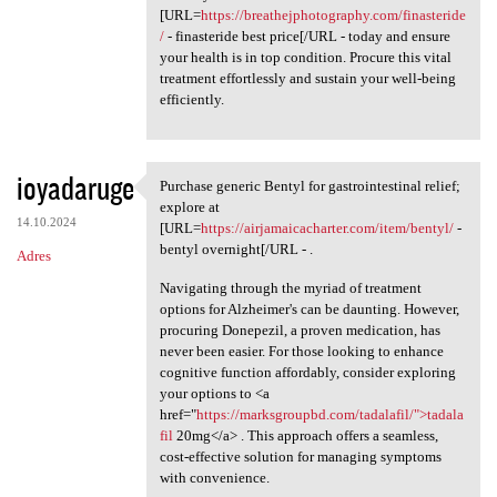
[URL=
https://breathejphotography.com/finasteride
/
- finasteride best price[/URL - today and ensure
your health is in top condition. Procure this vital
treatment effortlessly and sustain your well-being
efficiently.
ioyadaruge
Purchase generic Bentyl for gastrointestinal relief;
Purchase generic Bentyl for
explore at
14.10.2024
[URL=
https://airjamaicacharter.com/item/bentyl/
-
bentyl overnight[/URL - .
Adres
Navigating through the myriad of treatment
options for Alzheimer's can be daunting. However,
procuring Donepezil, a proven medication, has
never been easier. For those looking to enhance
cognitive function affordably, consider exploring
your options to <a
href="
https://marksgroupbd.com/tadalafil/">tadala
fil
20mg</a> . This approach offers a seamless,
cost-effective solution for managing symptoms
with convenience.