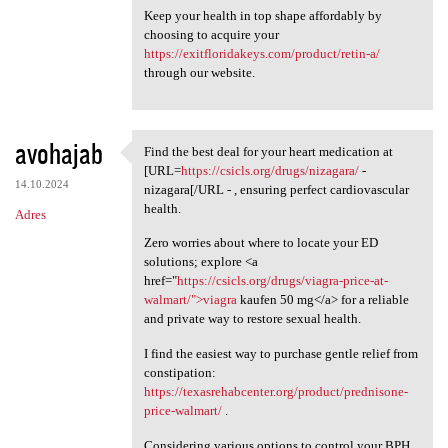
Keep your health in top shape affordably by
choosing to acquire your
https://exitfloridakeys.com/product/retin-a/
through our website.
avohajab
Find the best deal for your heart medication at
Find the best deal for your
[URL=
https://csicls.org/drugs/nizagara/
-
14.10.2024
nizagara[/URL - , ensuring perfect cardiovascular
health.
Adres
Zero worries about where to locate your ED
solutions; explore <a
href="
https://csicls.org/drugs/viagra-price-at-
walmart/">viagra
kaufen 50 mg</a> for a reliable
and private way to restore sexual health.
I find the easiest way to purchase gentle relief from
constipation:
https://texasrehabcenter.org/product/prednisone-
price-walmart/
.
Considering various options to control your BPH