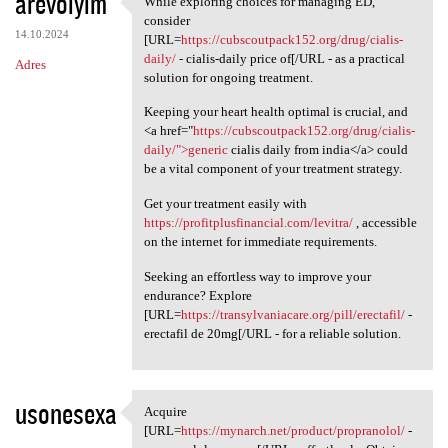
arevoiyim
While exploring choices for managing ED,
While exploring choices for
o
consider
14.10.2024
m
[URL=
https://cubscoutpack152.org/drug/cialis-
daily/
- cialis-daily price of[/URL - as a practical
Adres
e
solution for ongoing treatment.
n
Keeping your heart health optimal is crucial, and
t
<a href="
https://cubscoutpack152.org/drug/cialis-
daily/">generic
cialis daily from india</a> could
a
be a vital component of your treatment strategy.
r
Get your treatment easily with
z
https://profitplusfinancial.com/levitra/
, accessible
e
on the internet for immediate requirements.
Seeking an effortless way to improve your
endurance? Explore
[URL=
https://transylvaniacare.org/pill/erectafil/
-
erectafil de 20mg[/URL - for a reliable solution.
usonesexa
Acquire
Acquire [URL=https://mynarch
[URL=
https://mynarch.net/product/propranolol/
-