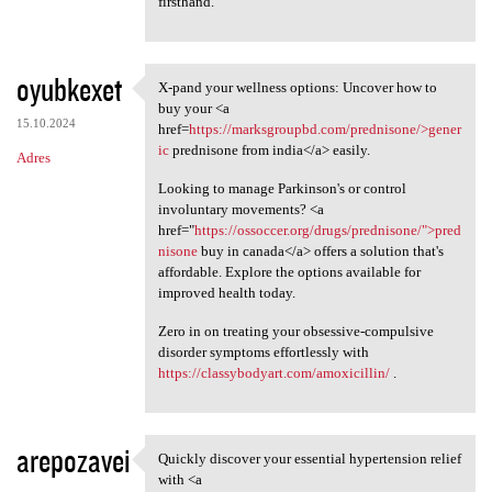
firsthand.
oyubkexet
X-pand your wellness options: Uncover how to
X-pand your wellness options:
buy your <a
15.10.2024
href=
https://marksgroupbd.com/prednisone/>gener
ic
prednisone from india</a> easily.
Adres
Looking to manage Parkinson's or control
involuntary movements? <a
href="
https://ossoccer.org/drugs/prednisone/">pred
nisone
buy in canada</a> offers a solution that's
affordable. Explore the options available for
improved health today.
Zero in on treating your obsessive-compulsive
disorder symptoms effortlessly with
https://classybodyart.com/amoxicillin/
.
arepozavei
Quickly discover your essential hypertension relief
Quickly discover your
with <a