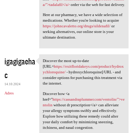
a/">tadalafil</a>
order via the web for fast delivery.
Here at our pharmacy, we have a wide selection of
medications. Whether you're looking to acquire
https://johncavaletto.org/drugs/sildenafil/
or
seeking alternatives, our online store is your
ultimate destination.
igagigaeha
Discover the most up-to-date
Discover the most up-to-date
[URL=
https://exitfloridakeys.com/product/hydrox
c
ychloroquine/
- hydroxychloroquine[/URL - and
consider options for purchasing this treatment via
the internet.
14.10.2024
Adres
Discover how <a
href="
https://cassandraplummer.com/ventolin/">ve
ntolin
without dr prescription</a> can alleviate
your allergy symptoms swiftly and effectively.
Explore how utilizing these remedy could alter
your daily comfort by minimizing sneezing,
itchiness, and nasal congestion.