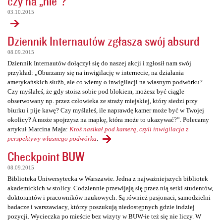
czy na „nie”?
03.10.2015
Dziennik Internautów zgłasza swój absurd
08.09.2015
Dziennik Internautów dołączył się do naszej akcji i zgłosił nam swój
przykład: „Oburzamy się na inwigilację w internecie, na działania
amerykańskich służb, ale co wiemy o inwigilacji na własnym podwórku?
Czy myślałeś, że gdy stoisz sobie pod blokiem, możesz być ciągle
obserwowany np. przez człowieka ze straży miejskiej, który siedzi przy
biurku i pije kawę? Czy myślałeś, ile naprawdę kamer może być w Twojej
okolicy? A może spojrzysz na mapkę, która może to ukazywać?”. Polecamy
artykuł Marcina Maja:
Ktoś nasikał pod kamerą, czyli inwigilacja z
perspektywy własnego podwórka
.
Checkpoint BUW
08.09.2015
Biblioteka Uniwersytecka w Warszawie. Jedna z najważniejszych bibliotek
akademickich w stolicy. Codziennie przewijają się przez nią setki studentów,
doktorantów i pracowników naukowych. Są również pasjonaci, samodzielni
badacze i warszawiacy, którzy poszukują niedostępnych gdzie indziej
pozycji. Wycieczka po mieście bez wizyty w BUW-ie też się nie liczy. W