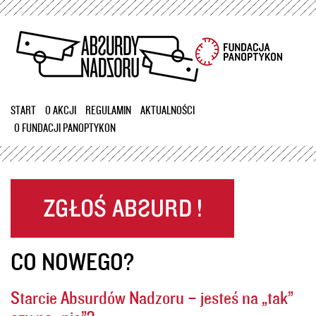
Przejdź
do
treści
START
O AKCJI
REGULAMIN
AKTUALNOŚCI
O FUNDACJI PANOPTYKON
CO NOWEGO?
Starcie Absurdów Nadzoru – jesteś na „tak”