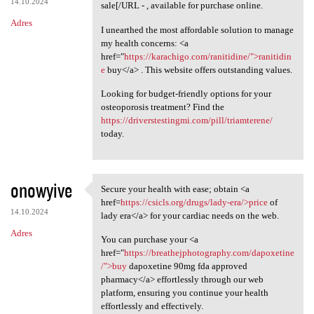
14.10.2024
sale[/URL - , available for purchase online.
Adres
I unearthed the most affordable solution to manage
my health concerns: <a
href="
https://karachigo.com/ranitidine/">ranitidin
e
buy</a> . This website offers outstanding values.
Looking for budget-friendly options for your
osteoporosis treatment? Find the
https://driverstestingmi.com/pill/triamterene/
today.
onowyive
Secure your health with ease; obtain <a
Secure your health with ease;
href=
https://csicls.org/drugs/lady-era/>price
of
14.10.2024
lady era</a> for your cardiac needs on the web.
Adres
You can purchase your <a
href="
https://breathejphotography.com/dapoxetine
/">buy
dapoxetine 90mg fda approved
pharmacy</a> effortlessly through our web
platform, ensuring you continue your health
effortlessly and effectively.