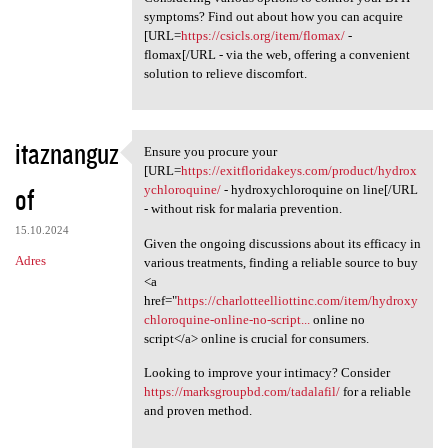
symptoms? Find out about how you can acquire
[URL=
https://csicls.org/item/flomax/
-
flomax[/URL - via the web, offering a convenient
solution to relieve discomfort.
itaznanguz
Ensure you procure your
Ensure you procure your [URL
[URL=
https://exitfloridakeys.com/product/hydrox
of
ychloroquine/
- hydroxychloroquine on line[/URL
- without risk for malaria prevention.
15.10.2024
Given the ongoing discussions about its efficacy in
Adres
various treatments, finding a reliable source to buy
<a
href="
https://charlotteelliottinc.com/item/hydroxy
chloroquine-online-no-script...
online no
script</a> online is crucial for consumers.
Looking to improve your intimacy? Consider
https://marksgroupbd.com/tadalafil/
for a reliable
and proven method.