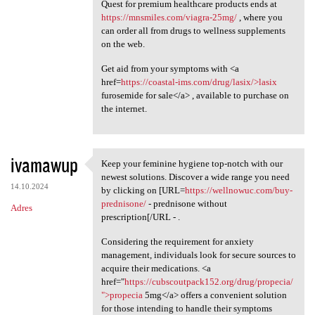
Quest for premium healthcare products ends at
https://mnsmiles.com/viagra-25mg/
, where you
can order all from drugs to wellness supplements
on the web.
Get aid from your symptoms with <a
href=
https://coastal-ims.com/drug/lasix/>lasix
furosemide for sale</a> , available to purchase on
the internet.
ivamawup
Keep your feminine hygiene top-notch with our
Keep your feminine hygiene
newest solutions. Discover a wide range you need
14.10.2024
by clicking on [URL=
https://wellnowuc.com/buy-
prednisone/
- prednisone without
Adres
prescription[/URL - .
Considering the requirement for anxiety
management, individuals look for secure sources to
acquire their medications. <a
href="
https://cubscoutpack152.org/drug/propecia/
">propecia
5mg</a> offers a convenient solution
for those intending to handle their symptoms