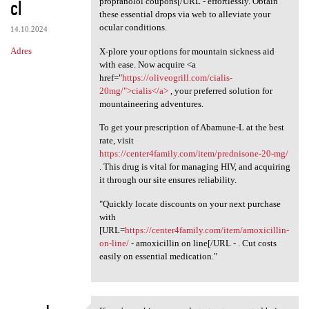
cl
propranolol coupons[/URL - effortlessly. Obtain
these essential drops via web to alleviate your
ocular conditions.
14.10.2024
Adres
X-plore your options for mountain sickness aid
with ease. Now acquire <a
href="
https://oliveogrill.com/cialis-
20mg/">cialis</a>
, your preferred solution for
mountaineering adventures.
To get your prescription of Abamune-L at the best
rate, visit
https://center4family.com/item/prednisone-20-mg/
. This drug is vital for managing HIV, and acquiring
it through our site ensures reliability.
"Quickly locate discounts on your next purchase
with
[URL=
https://center4family.com/item/amoxicillin-
on-line/
- amoxicillin on line[/URL - . Cut costs
easily on essential medication."