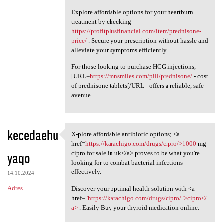
Explore affordable options for your heartburn
treatment by checking
https://profitplusfinancial.com/item/prednisone-
price/
. Secure your prescription without hassle and
alleviate your symptoms efficiently.
For those looking to purchase HCG injections,
[URL=
https://mnsmiles.com/pill/prednisone/
- cost
of prednisone tablets[/URL - offers a reliable, safe
avenue.
kecedaehu
X-plore affordable antibiotic options; <a
X-plore affordable antibiotic
href=
https://karachigo.com/drugs/cipro/>1000
mg
yaqo
cipro for sale in uk</a> proves to be what you're
looking for to combat bacterial infections
effectively.
14.10.2024
Adres
Discover your optimal health solution with <a
href="
https://karachigo.com/drugs/cipro/">cipro</
a>
. Easily Buy your thyroid medication online.