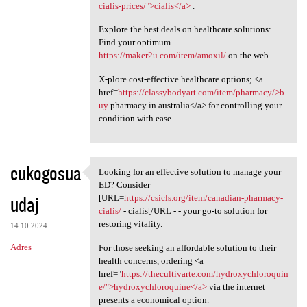
cialis-prices/">cialis</a>
.
Explore the best deals on healthcare solutions:
Find your optimum
https://maker2u.com/item/amoxil/
on the web.
X-plore cost-effective healthcare options; <a
href=
https://classybodyart.com/item/pharmacy/>b
uy
pharmacy in australia</a> for controlling your
condition with ease.
eukogosua
Looking for an effective solution to manage your
Looking for an effective
ED? Consider
udaj
[URL=
https://csicls.org/item/canadian-pharmacy-
cialis/
- cialis[/URL - - your go-to solution for
restoring vitality.
14.10.2024
Adres
For those seeking an affordable solution to their
health concerns, ordering <a
href="
https://thecultivarte.com/hydroxychloroquin
e/">hydroxychloroquine</a>
via the internet
presents a economical option.