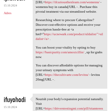
Begin your journey towards
[URL=
https://ifcuriousthenlearn.com/womenra/
-
15.10.2024
womenra buy in canada[/URL - . Purchase this
pivotal treatment via our streamlined website.
Adres
Researching where to procure Cabergoline?
Discover cost-effective options and receive your
prescription hassle-free at <a
href="
https://ucnewark.com/product/sildalist/">sil
dalist</a>
.
You can boost your vitality by opting to buy
https://basicpurity.com/amoxicillin/
, up for grabs
now.
You can discover affordable options for managing
your urinary symptoms with
[URL=
https://thecultivarte.com/levitra/
- levitra
20mg[/URL - .
ifuyohodi
Nourish your body's expansion potential naturally.
Nourish your body's expansion
Visit
15.10.2024
[URL=
https://driverstestingmi.com/pill/triamteren