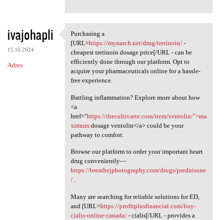
ivajohapli
Purchasing a
Purchasing a [URL=https:/
[URL=
https://mynarch.net/drug/tretinoin/
-
15.10.2024
cheapest tretinoin dosage price[/URL - can be
efficiently done through our platform. Opt to
Adres
acquire your pharmaceuticals online for a hassle-
free experience.
Battling inflammation? Explore more about how
<a
href="
https://thecultivarte.com/item/ventolin/">ma
ximum
dosage ventolin</a> could be your
pathway to comfort.
Browse our platform to order your important heart
drug conveniently—
https://breathejphotography.com/drugs/prednisone
/
.
Many are searching for reliable solutions for ED,
and [URL=
https://profitplusfinancial.com/buy-
cialis-online-canada/
- cialis[/URL - provides a