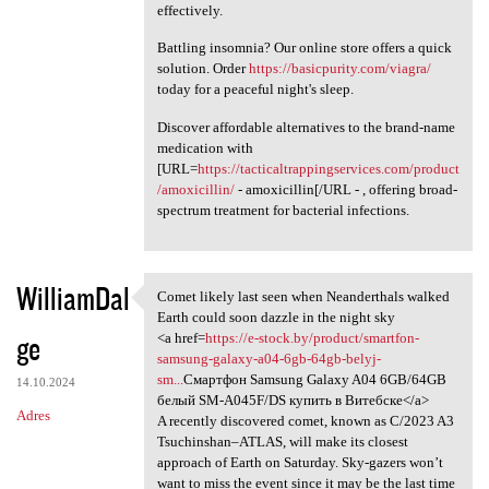
effectively.
Battling insomnia? Our online store offers a quick
solution. Order
https://basicpurity.com/viagra/
today for a peaceful night's sleep.
Discover affordable alternatives to the brand-name
medication with
[URL=
https://tacticaltrappingservices.com/product
/amoxicillin/
- amoxicillin[/URL - , offering broad-
spectrum treatment for bacterial infections.
WilliamDal
Comet likely last seen when Neanderthals walked
Comet likely last seen when
Earth could soon dazzle in the night sky
ge
<a href=
https://e-stock.by/product/smartfon-
samsung-galaxy-a04-6gb-64gb-belyj-
sm...
Смартфон Samsung Galaxy A04 6GB/64GB
14.10.2024
белый SM-A045F/DS купить в Витебске</a>
Adres
A recently discovered comet, known as C/2023 A3
Tsuchinshan–ATLAS, will make its closest
approach of Earth on Saturday. Sky-gazers won’t
want to miss the event since it may be the last time