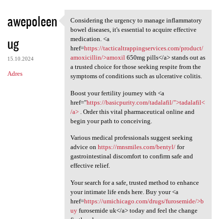
awepoleen
Considering the urgency to manage inflammatory
Considering the urgency to
bowel diseases, it's essential to acquire effective
ug
medication. <a
href=
https://tacticaltrappingservices.com/product/
amoxicillin/>amoxil
650mg pills</a> stands out as
15.10.2024
a trusted choice for those seeking respite from the
Adres
symptoms of conditions such as ulcerative colitis.
Boost your fertility journey with <a
href="
https://basicpurity.com/tadalafil/">tadalafil<
/a>
. Order this vital pharmaceutical online and
begin your path to conceiving.
Various medical professionals suggest seeking
advice on
https://mnsmiles.com/bentyl/
for
gastrointestinal discomfort to confirm safe and
effective relief.
Your search for a safe, trusted method to enhance
your intimate life ends here. Buy your <a
href=
https://umichicago.com/drugs/furosemide/>b
uy
furosemide uk</a> today and feel the change