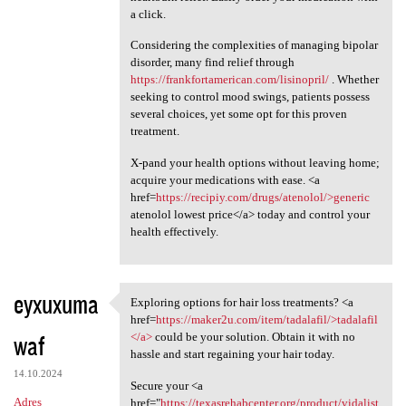
a click.
Considering the complexities of managing bipolar
disorder, many find relief through
https://frankfortamerican.com/lisinopril/
. Whether
seeking to control mood swings, patients possess
several choices, yet some opt for this proven
treatment.
X-pand your health options without leaving home;
acquire your medications with ease. <a
href=
https://recipiy.com/drugs/atenolol/>generic
atenolol lowest price</a> today and control your
health effectively.
eyxuxuma
Exploring options for hair loss treatments? <a
Exploring options for hair
href=
https://maker2u.com/item/tadalafil/>tadalafil
waf
</a>
could be your solution. Obtain it with no
hassle and start regaining your hair today.
14.10.2024
Secure your <a
Adres
href="
https://texasrehabcenter.org/product/vidalist