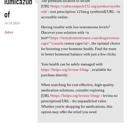
iumicazub
The premium location to secure
The premium location to
[URL=
https://cubscoutpack152.org/product/synthr
of
oid/
- non prescription 125mcg synthroid[/URL - is
accessible online.
14.10.2024
Having trouble with low testosterone levels?
Adres
Discover your solution with <a
href="
https://teenabortionissues.com/drugs/cernos-
caps/">canada
cernos caps</a> , the optimal choice
for boosting your hormone health. Find the route
to better hormonal balance with just a few clicks.
Your health can be safely managed with
https://helpo.org/levitra-10mg/
, available for
purchase directly.
When searching for cost-effective, high-quality
medication solutions, consider exploring
[URL=
https://helpo.org/levitra-10mg/
- levitra no
prescription[/URL - for unparalleled value.
Whether you're shopping for medications, this
option may offer the relief you need.