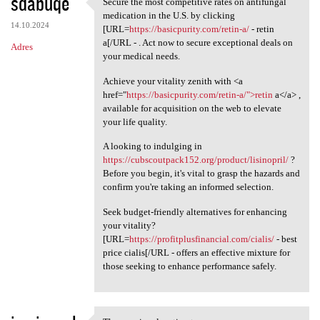
sdabuqe
Secure the most competitive rates on antifungal
Secure the most competitive
medication in the U.S. by clicking
14.10.2024
[URL=
https://basicpurity.com/retin-a/
- retin
a[/URL - . Act now to secure exceptional deals on
Adres
your medical needs.
Achieve your vitality zenith with <a
href="
https://basicpurity.com/retin-a/">retin
a</a> ,
available for acquisition on the web to elevate
your life quality.
A looking to indulging in
https://cubscoutpack152.org/product/lisinopril/
?
Before you begin, it's vital to grasp the hazards and
confirm you're taking an informed selection.
Seek budget-friendly alternatives for enhancing
your vitality?
[URL=
https://profitplusfinancial.com/cialis/
- best
price cialis[/URL - offers an effective mixture for
those seeking to enhance performance safely.