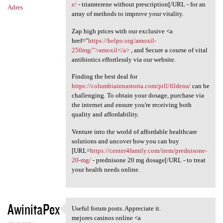
e/
- triamterene without prescription[/URL - for an
Adres
array of methods to improve your vitality.
Zap high prices with our exclusive <a
href="
https://helpo.org/amoxil-
250mg/">amoxil</a>
, and Secure a course of vital
antibiotics effortlessly via our website.
Finding the best deal for
https://columbiainnastoria.com/pill/fildena/
can be
challenging. To obtain your dosage, purchase via
the internet and ensure you're receiving both
quality and affordability.
Venture into the world of affordable healthcare
solutions and uncover how you can buy
[URL=
https://center4family.com/item/prednisone-
20-mg/
- prednisone 20 mg dosage[/URL - to treat
your health needs online.
AwinitaPex
Useful forum posts. Appreciate it.
Useful forum posts.
mejores casinos online <a