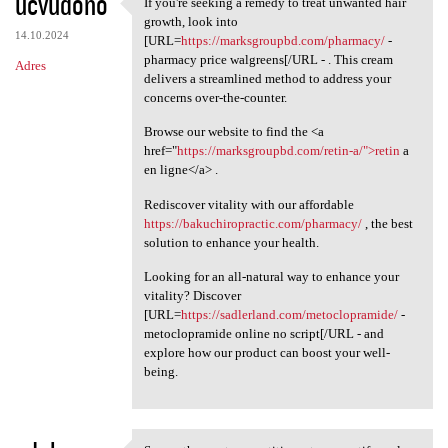
ucvudono
If you're seeking a remedy to treat unwanted hair
If you're seeking a remedy to
growth, look into
14.10.2024
[URL=
https://marksgroupbd.com/pharmacy/
-
pharmacy price walgreens[/URL - . This cream
Adres
delivers a streamlined method to address your
concerns over-the-counter.
Browse our website to find the <a
href="
https://marksgroupbd.com/retin-a/">retin
a
en ligne</a> .
Rediscover vitality with our affordable
https://bakuchiropractic.com/pharmacy/
, the best
solution to enhance your health.
Looking for an all-natural way to enhance your
vitality? Discover
[URL=
https://sadlerland.com/metoclopramide/
-
metoclopramide online no script[/URL - and
explore how our product can boost your well-
being.