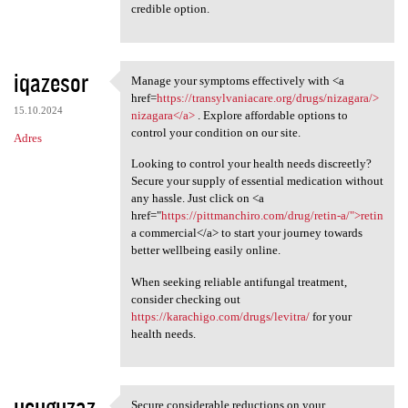
credible option.
iqazesor
Manage your symptoms effectively with <a
Manage your symptoms
href=
https://transylvaniacare.org/drugs/nizagara/>
15.10.2024
nizagara</a>
. Explore affordable options to
control your condition on our site.
Adres
Looking to control your health needs discreetly?
Secure your supply of essential medication without
any hassle. Just click on <a
href="
https://pittmanchiro.com/drug/retin-a/">retin
a commercial</a> to start your journey towards
better wellbeing easily online.
When seeking reliable antifungal treatment,
consider checking out
https://karachigo.com/drugs/levitra/
for your
health needs.
ucuguzaz
Secure considerable reductions on your