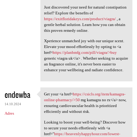
Just discovered your need for natural constipation
relief? Explore the benefits of
https://exitfloridakeys.com/product/viagra/
, a
gentle herbal solution. Learn how you can obtain
this proven remedy online.
Xperience unmatched joy with our unique scent.
Elevate your mood effortlessly by opting to <a
href=
https://planbmfg.com/pill/viagra/>buy
generic viagra uk</a> . Whether seeking to acquire
an fragrance online, it's never been easier to
enhance your wellbeing and radiate confidence.
endewba
Get your <a href=
https://csicls.org/item/kamagra-
Get your <a href=https:/
online-pharmacy/>50
mg kamagra no rx</a> now,
14.10.2024
ensuring cardiovascular health is prioritized
efficiently and without risk.
Adres
Looking to boost your well-being? Discover how
to secure your needs effortlessly with <a
href="
https://heavenlyhappyhour.com/lowest-