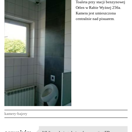
Toaleta przy stacji benzynowej
Orlen w Rabie Wyżnej 256a.
Kamera jest umieszczona
centralnie nad pisuarem.
kamery-bajery
K