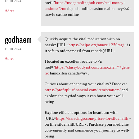
15.10.2024
href="
https://usagamblinghub.com/real-money-
casinos/">no
deposit online casino real money</a>
Adres
movie casino online
godhaem
Quickly acquire the vital medication with no
Quickly acquire the vital
hassle: [URL=
https://helpo.org/amoxil-250mg/
- is
15.10.2024
it safe to order amoxil from canada[/URL - .
Adres
I located an excellent source to <a
href="
https://classybodyart.com/tamoxifen/">gene
ric
tamoxifen canada</a> .
Curious about enhancing your vitality? Discover
https://profitplusfinancial.com/item/strattera/
and
explore the myriad ways it can boost your well-
being.
Explore efficient options for heartburn with
[URL=
https://karachigo.com/prices-for-sildenafil/
-
on line sildenafil[/URL - . Purchase your medicine
conveniently and commence your journey to well-
being.