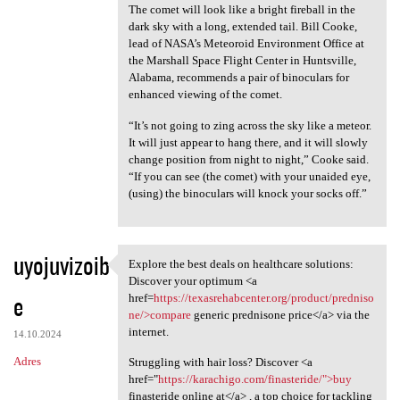
The comet will look like a bright fireball in the
dark sky with a long, extended tail. Bill Cooke,
lead of NASA’s Meteoroid Environment Office at
the Marshall Space Flight Center in Huntsville,
Alabama, recommends a pair of binoculars for
enhanced viewing of the comet.
“It’s not going to zing across the sky like a meteor.
It will just appear to hang there, and it will slowly
change position from night to night,” Cooke said.
“If you can see (the comet) with your unaided eye,
(using) the binoculars will knock your socks off.”
uyojuvizoib
Explore the best deals on healthcare solutions:
Explore the best deals on
Discover your optimum <a
e
href=
https://texasrehabcenter.org/product/predniso
ne/>compare
generic prednisone price</a> via the
internet.
14.10.2024
Adres
Struggling with hair loss? Discover <a
href="
https://karachigo.com/finasteride/">buy
finasteride online at</a> , a top choice for tackling