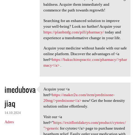
baldness. Acquire them immediately and
commence the path towards regrowth!
Searching for an enhanced solution to improve
your well-being? Look no further! Acquire your
https://planbmfg.com/pill/pharmacy/
today and
experience a transformative change in your life.
Acquire your medicine without hassle with our safe
online platform. Discover the advantages of <a
href=
https://bakuchiropractic.com/pharmacy/>phar
macy</a>
.
imedubova
Acquire your <a
Acquire your <a href=https:/
href=
https://maker2u.com/item/prednisone-
jiaq
20mg/>prednisone</a>
now! Get the bone density
solution online effortlessly.
14.10.2024
Visit our <a
Adres
href="
https://exitfloridakeys.com/product/cytotec/
">generic
for cytotec</a> page to purchase trusted
heartburn relief. Easily order your medication with