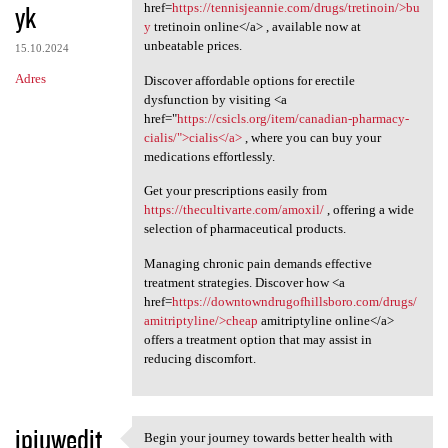
yk
href=
https://tennisjeannie.com/drugs/tretinoin/>bu
y
tretinoin online</a> , available now at
unbeatable prices.
15.10.2024
Adres
Discover affordable options for erectile
dysfunction by visiting <a
href="
https://csicls.org/item/canadian-pharmacy-
cialis/">cialis</a>
, where you can buy your
medications effortlessly.
Get your prescriptions easily from
https://thecultivarte.com/amoxil/
, offering a wide
selection of pharmaceutical products.
Managing chronic pain demands effective
treatment strategies. Discover how <a
href=
https://downtowndrugofhillsboro.com/drugs/
amitriptyline/>cheap
amitriptyline online</a>
offers a treatment option that may assist in
reducing discomfort.
ipiuwedit
Begin your journey towards better health with