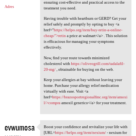
ensuring cost-effective and practical access to the
Adres
treatment you need.
Having trouble with heartburn or GERD? Get your
relief safely and promptly by opting to buy <a
href="
https://helpo.org/item/buy-retin-a-online-
cheap/">retin
a price at walmart</a> . This solution
is efficacious for managing your symptoms
effectively.
Now, find your route towards minimized
cholesterol with
https://oliveogrill.com/tadalafil-
20-mg/
, obtainable for buying on the web.
Keep your allergies at bay without leaving your
home. Purchase your allergy relief medication
virtually with ease. Visit <a
href=
https://brazosportregionalfmc.org/item/amoxi
l/>compra
amoxil generico</a> for your treatment.
evwumosa
Boost your confidence and revitalize your life with
Boost your confidence and
[URL=
https://helpo.org/item/nexium/
- nexium for