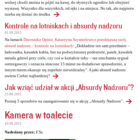
wolnej chwili można tu pójść na kawę, do słynnych ogrodów lub obejrzeć
wystawę. Wszystko dla wszystkich, od ręki i na miejscu. No tak, ale najpierw
trzeba się dostać do środka.
Kontrole na lotniskach i absurdy nadzoru
01.09.2015
Na łamach
Dziennika Opinii, Katarzyna Szymielewicz przedstawia swój
absurd nadzoru – kontrole na lotniskach
: „Dokładnie ten sam przedmiot –
ładowarka, kawałek kabla, but na podwyższonej podeszwie, pasek, kawałek
metalu gdzieś przy ciele, czy coś w kształcie tuby – raz uruchamia sygnał
ostrzegawczy i oznacza stracone 15 minut na dodatkowe sprawdzenie, a
innym razem okazuje się zupełnie niewidzialny”. A jaki absurd nadzoru
uwiera Ciebie najbardziej?
Jak wziąć udział w akcji „Absurdy Nadzoru"?
25.08.2015
Poznaj 5 sposobów na zaangażowanie się w akcję „Absurdy Nadzoru".
Kamera w toalecie
10.09.2015
Nadesłany przez:
F.Sz