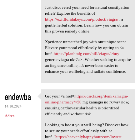
Just discovered your need for natural constipation
relief? Explore the benefits of
https://exitfloridakeys.com/product/viagra/
, a
gentle herbal solution. Learn how you can obtain
this proven remedy online.
Xperience unmatched joy with our unique scent.
Elevate your mood effortlessly by opting to <a
href=
https://planbmfg.com/pill/viagra/>buy
generic viagra uk</a> . Whether seeking to acquire
an fragrance online, it's never been easier to
enhance your wellbeing and radiate confidence.
endewba
Get your <a href=
https://csicls.org/item/kamagra-
Get your <a href=https:/
online-pharmacy/>50
mg kamagra no rx</a> now,
14.10.2024
ensuring cardiovascular health is prioritized
efficiently and without risk.
Adres
Looking to boost your well-being? Discover how
to secure your needs effortlessly with <a
href="
https://heavenlyhappyhour.com/lowest-