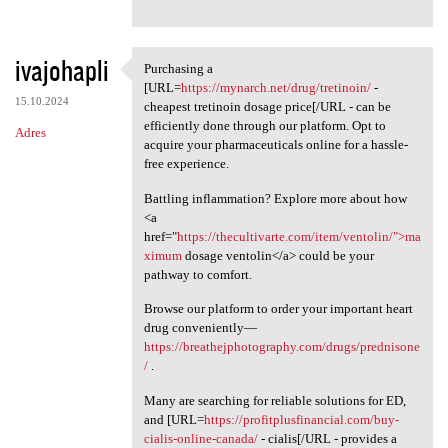
ivajohapli
Purchasing a
Purchasing a [URL=https:/
[URL=
https://mynarch.net/drug/tretinoin/
-
15.10.2024
cheapest tretinoin dosage price[/URL - can be
efficiently done through our platform. Opt to
Adres
acquire your pharmaceuticals online for a hassle-
free experience.
Battling inflammation? Explore more about how
<a
href="
https://thecultivarte.com/item/ventolin/">ma
ximum
dosage ventolin</a> could be your
pathway to comfort.
Browse our platform to order your important heart
drug conveniently—
https://breathejphotography.com/drugs/prednisone
/
.
Many are searching for reliable solutions for ED,
and [URL=
https://profitplusfinancial.com/buy-
cialis-online-canada/
- cialis[/URL - provides a