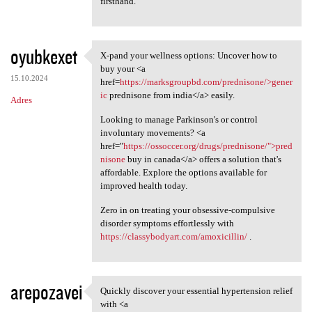
firsthand.
oyubkexet
X-pand your wellness options: Uncover how to
X-pand your wellness options:
buy your <a
15.10.2024
href=
https://marksgroupbd.com/prednisone/>gener
ic
prednisone from india</a> easily.
Adres
Looking to manage Parkinson's or control
involuntary movements? <a
href="
https://ossoccer.org/drugs/prednisone/">pred
nisone
buy in canada</a> offers a solution that's
affordable. Explore the options available for
improved health today.
Zero in on treating your obsessive-compulsive
disorder symptoms effortlessly with
https://classybodyart.com/amoxicillin/
.
arepozavei
Quickly discover your essential hypertension relief
Quickly discover your
with <a