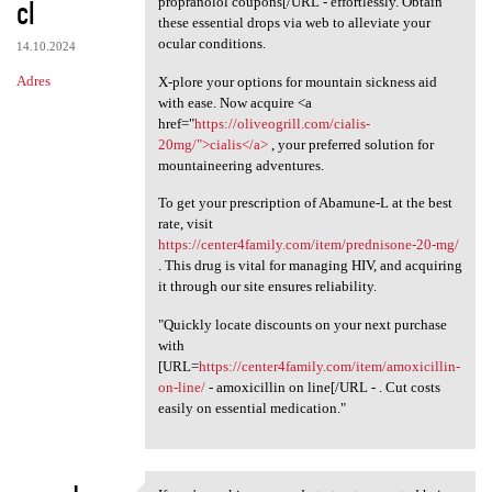
cl
propranolol coupons[/URL - effortlessly. Obtain
these essential drops via web to alleviate your
ocular conditions.
14.10.2024
Adres
X-plore your options for mountain sickness aid
with ease. Now acquire <a
href="
https://oliveogrill.com/cialis-
20mg/">cialis</a>
, your preferred solution for
mountaineering adventures.
To get your prescription of Abamune-L at the best
rate, visit
https://center4family.com/item/prednisone-20-mg/
. This drug is vital for managing HIV, and acquiring
it through our site ensures reliability.
"Quickly locate discounts on your next purchase
with
[URL=
https://center4family.com/item/amoxicillin-
on-line/
- amoxicillin on line[/URL - . Cut costs
easily on essential medication."