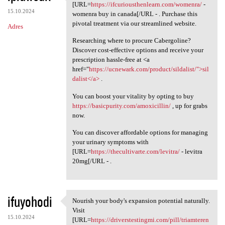
Begin your journey towards
[URL=
https://ifcuriousthenlearn.com/womenra/
-
15.10.2024
womenra buy in canada[/URL - . Purchase this
pivotal treatment via our streamlined website.
Adres
Researching where to procure Cabergoline?
Discover cost-effective options and receive your
prescription hassle-free at <a
href="
https://ucnewark.com/product/sildalist/">sil
dalist</a>
.
You can boost your vitality by opting to buy
https://basicpurity.com/amoxicillin/
, up for grabs
now.
You can discover affordable options for managing
your urinary symptoms with
[URL=
https://thecultivarte.com/levitra/
- levitra
20mg[/URL - .
ifuyohodi
Nourish your body's expansion potential naturally.
Nourish your body's expansion
Visit
15.10.2024
[URL=
https://driverstestingmi.com/pill/triamteren