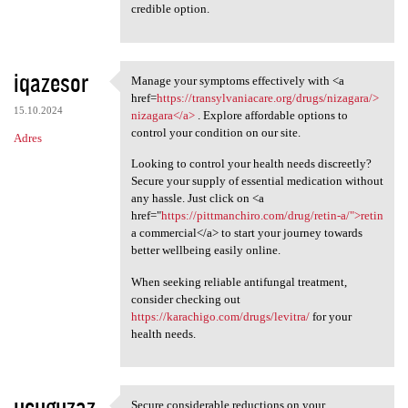
credible option.
iqazesor
Manage your symptoms effectively with <a
Manage your symptoms
href=
https://transylvaniacare.org/drugs/nizagara/>
15.10.2024
nizagara</a>
. Explore affordable options to
control your condition on our site.
Adres
Looking to control your health needs discreetly?
Secure your supply of essential medication without
any hassle. Just click on <a
href="
https://pittmanchiro.com/drug/retin-a/">retin
a commercial</a> to start your journey towards
better wellbeing easily online.
When seeking reliable antifungal treatment,
consider checking out
https://karachigo.com/drugs/levitra/
for your
health needs.
ucuguzaz
Secure considerable reductions on your