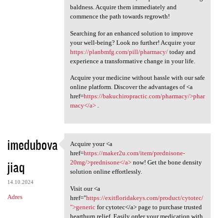
baldness. Acquire them immediately and
commence the path towards regrowth!
Searching for an enhanced solution to improve
your well-being? Look no further! Acquire your
https://planbmfg.com/pill/pharmacy/
today and
experience a transformative change in your life.
Acquire your medicine without hassle with our safe
online platform. Discover the advantages of <a
href=
https://bakuchiropractic.com/pharmacy/>phar
macy</a>
.
imedubova
Acquire your <a
Acquire your <a href=https:/
href=
https://maker2u.com/item/prednisone-
jiaq
20mg/>prednisone</a>
now! Get the bone density
solution online effortlessly.
14.10.2024
Visit our <a
Adres
href="
https://exitfloridakeys.com/product/cytotec/
">generic
for cytotec</a> page to purchase trusted
heartburn relief. Easily order your medication with