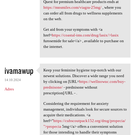
Quest for premium healthcare products ends at
https://mnsmiles.com/viagra-25mg/
, where you
can order all from drugs to wellness supplements
on the web.
Get aid from your symptoms with <a
href=
https://coastal-ims.com/drug/lasix/>lasix
furosemide for sale</a> , available to purchase on
the internet.
ivamawup
Keep your feminine hygiene top-notch with our
Keep your feminine hygiene
newest solutions. Discover a wide range you need
14.10.2024
by clicking on [URL=
https://wellnowuc.com/buy-
prednisone/
- prednisone without
Adres
prescription[/URL - .
Considering the requirement for anxiety
management, individuals look for secure sources to
acquire their medications. <a
href="
https://cubscoutpack152.org/drug/propecia/
">propecia
5mg</a> offers a convenient solution
for those intending to handle their symptoms