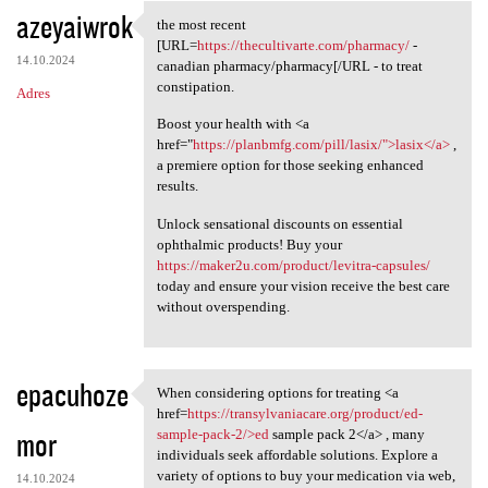
azeyaiwrok
the most recent
the most recent [URL=https:/
[URL=
https://thecultivarte.com/pharmacy/
-
14.10.2024
canadian pharmacy/pharmacy[/URL - to treat
constipation.
Adres
Boost your health with <a
href="
https://planbmfg.com/pill/lasix/">lasix</a>
,
a premiere option for those seeking enhanced
results.
Unlock sensational discounts on essential
ophthalmic products! Buy your
https://maker2u.com/product/levitra-capsules/
today and ensure your vision receive the best care
without overspending.
epacuhoze
When considering options for treating <a
When considering options for
href=
https://transylvaniacare.org/product/ed-
mor
sample-pack-2/>ed
sample pack 2</a> , many
individuals seek affordable solutions. Explore a
variety of options to buy your medication via web,
14.10.2024