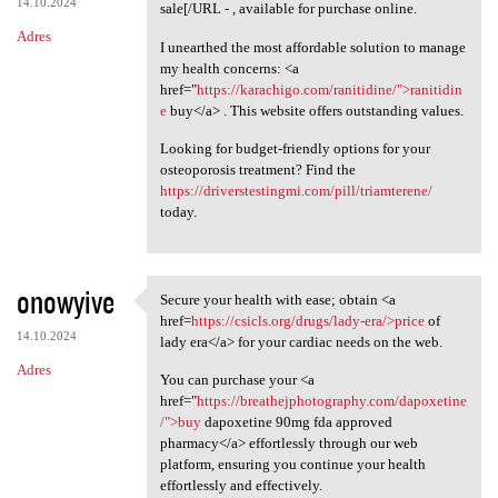
14.10.2024
sale[/URL - , available for purchase online.
Adres
I unearthed the most affordable solution to manage
my health concerns: <a
href="
https://karachigo.com/ranitidine/">ranitidin
e
buy</a> . This website offers outstanding values.
Looking for budget-friendly options for your
osteoporosis treatment? Find the
https://driverstestingmi.com/pill/triamterene/
today.
onowyive
Secure your health with ease; obtain <a
Secure your health with ease;
href=
https://csicls.org/drugs/lady-era/>price
of
14.10.2024
lady era</a> for your cardiac needs on the web.
Adres
You can purchase your <a
href="
https://breathejphotography.com/dapoxetine
/">buy
dapoxetine 90mg fda approved
pharmacy</a> effortlessly through our web
platform, ensuring you continue your health
effortlessly and effectively.