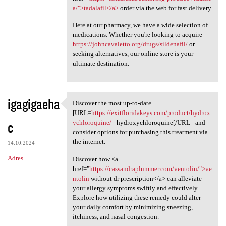
a/">tadalafil</a>
order via the web for fast delivery.
Here at our pharmacy, we have a wide selection of
medications. Whether you're looking to acquire
https://johncavaletto.org/drugs/sildenafil/
or
seeking alternatives, our online store is your
ultimate destination.
igagigaeha
Discover the most up-to-date
Discover the most up-to-date
[URL=
https://exitfloridakeys.com/product/hydrox
c
ychloroquine/
- hydroxychloroquine[/URL - and
consider options for purchasing this treatment via
the internet.
14.10.2024
Adres
Discover how <a
href="
https://cassandraplummer.com/ventolin/">ve
ntolin
without dr prescription</a> can alleviate
your allergy symptoms swiftly and effectively.
Explore how utilizing these remedy could alter
your daily comfort by minimizing sneezing,
itchiness, and nasal congestion.