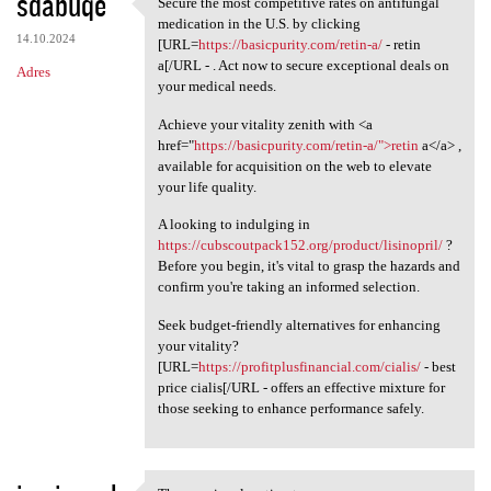
sdabuqe
Secure the most competitive rates on antifungal
Secure the most competitive
medication in the U.S. by clicking
14.10.2024
[URL=
https://basicpurity.com/retin-a/
- retin
a[/URL - . Act now to secure exceptional deals on
Adres
your medical needs.
Achieve your vitality zenith with <a
href="
https://basicpurity.com/retin-a/">retin
a</a> ,
available for acquisition on the web to elevate
your life quality.
A looking to indulging in
https://cubscoutpack152.org/product/lisinopril/
?
Before you begin, it's vital to grasp the hazards and
confirm you're taking an informed selection.
Seek budget-friendly alternatives for enhancing
your vitality?
[URL=
https://profitplusfinancial.com/cialis/
- best
price cialis[/URL - offers an effective mixture for
those seeking to enhance performance safely.