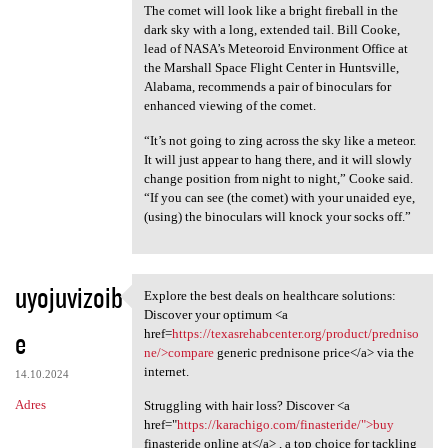
The comet will look like a bright fireball in the
dark sky with a long, extended tail. Bill Cooke,
lead of NASA’s Meteoroid Environment Office at
the Marshall Space Flight Center in Huntsville,
Alabama, recommends a pair of binoculars for
enhanced viewing of the comet.
“It’s not going to zing across the sky like a meteor.
It will just appear to hang there, and it will slowly
change position from night to night,” Cooke said.
“If you can see (the comet) with your unaided eye,
(using) the binoculars will knock your socks off.”
uyojuvizoib
Explore the best deals on healthcare solutions:
Explore the best deals on
Discover your optimum <a
e
href=
https://texasrehabcenter.org/product/predniso
ne/>compare
generic prednisone price</a> via the
internet.
14.10.2024
Adres
Struggling with hair loss? Discover <a
href="
https://karachigo.com/finasteride/">buy
finasteride online at</a> , a top choice for tackling