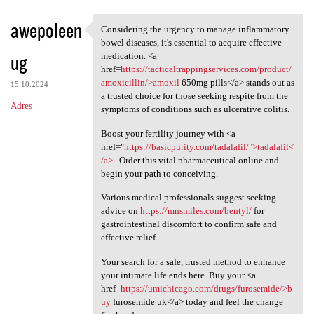
awepoleen
Considering the urgency to manage inflammatory
Considering the urgency to
bowel diseases, it's essential to acquire effective
ug
medication. <a
href=
https://tacticaltrappingservices.com/product/
amoxicillin/>amoxil
650mg pills</a> stands out as
15.10.2024
a trusted choice for those seeking respite from the
Adres
symptoms of conditions such as ulcerative colitis.
Boost your fertility journey with <a
href="
https://basicpurity.com/tadalafil/">tadalafil<
/a>
. Order this vital pharmaceutical online and
begin your path to conceiving.
Various medical professionals suggest seeking
advice on
https://mnsmiles.com/bentyl/
for
gastrointestinal discomfort to confirm safe and
effective relief.
Your search for a safe, trusted method to enhance
your intimate life ends here. Buy your <a
href=
https://umichicago.com/drugs/furosemide/>b
uy
furosemide uk</a> today and feel the change