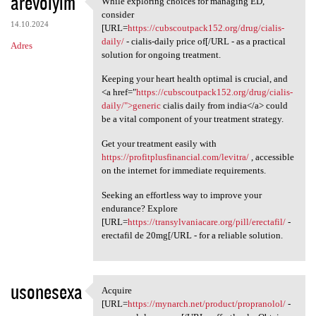
arevoiyim
While exploring choices for managing ED,
While exploring choices for
o
consider
14.10.2024
m
[URL=
https://cubscoutpack152.org/drug/cialis-
daily/
- cialis-daily price of[/URL - as a practical
Adres
e
solution for ongoing treatment.
n
Keeping your heart health optimal is crucial, and
t
<a href="
https://cubscoutpack152.org/drug/cialis-
daily/">generic
cialis daily from india</a> could
a
be a vital component of your treatment strategy.
r
Get your treatment easily with
z
https://profitplusfinancial.com/levitra/
, accessible
e
on the internet for immediate requirements.
Seeking an effortless way to improve your
endurance? Explore
[URL=
https://transylvaniacare.org/pill/erectafil/
-
erectafil de 20mg[/URL - for a reliable solution.
usonesexa
Acquire
Acquire [URL=https://mynarch
[URL=
https://mynarch.net/product/propranolol/
-