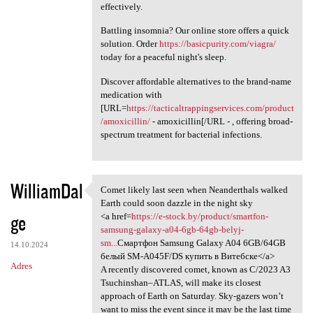
effectively.
Battling insomnia? Our online store offers a quick
solution. Order
https://basicpurity.com/viagra/
today for a peaceful night's sleep.
Discover affordable alternatives to the brand-name
medication with
[URL=
https://tacticaltrappingservices.com/product
/amoxicillin/
- amoxicillin[/URL - , offering broad-
spectrum treatment for bacterial infections.
WilliamDal
Comet likely last seen when Neanderthals walked
Comet likely last seen when
Earth could soon dazzle in the night sky
ge
<a href=
https://e-stock.by/product/smartfon-
samsung-galaxy-a04-6gb-64gb-belyj-
sm...
Смартфон Samsung Galaxy A04 6GB/64GB
14.10.2024
белый SM-A045F/DS купить в Витебске</a>
Adres
A recently discovered comet, known as C/2023 A3
Tsuchinshan–ATLAS, will make its closest
approach of Earth on Saturday. Sky-gazers won’t
want to miss the event since it may be the last time