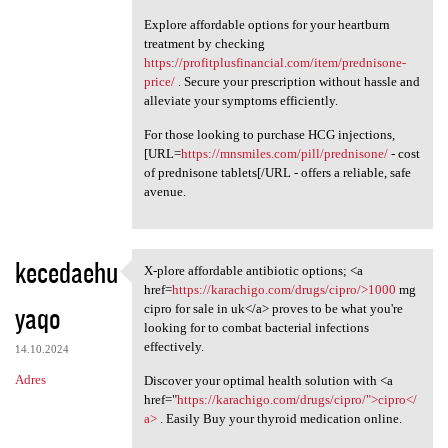
Explore affordable options for your heartburn
treatment by checking
https://profitplusfinancial.com/item/prednisone-
price/
. Secure your prescription without hassle and
alleviate your symptoms efficiently.
For those looking to purchase HCG injections,
[URL=
https://mnsmiles.com/pill/prednisone/
- cost
of prednisone tablets[/URL - offers a reliable, safe
avenue.
kecedaehu
X-plore affordable antibiotic options; <a
X-plore affordable antibiotic
href=
https://karachigo.com/drugs/cipro/>1000
mg
yaqo
cipro for sale in uk</a> proves to be what you're
looking for to combat bacterial infections
effectively.
14.10.2024
Adres
Discover your optimal health solution with <a
href="
https://karachigo.com/drugs/cipro/">cipro</
a>
. Easily Buy your thyroid medication online.