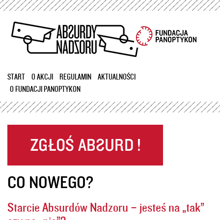
Przejdź
do
treści
START
O AKCJI
REGULAMIN
AKTUALNOŚCI
O FUNDACJI PANOPTYKON
CO NOWEGO?
Starcie Absurdów Nadzoru – jesteś na „tak”