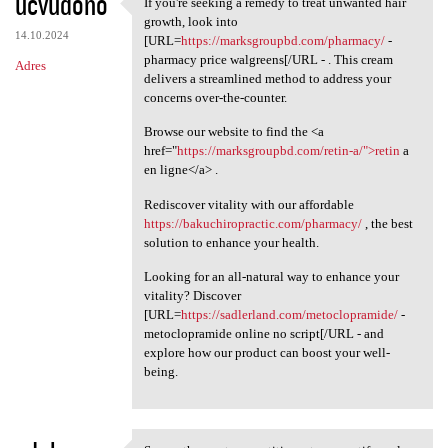
ucvudono
If you're seeking a remedy to treat unwanted hair
If you're seeking a remedy to
growth, look into
14.10.2024
[URL=
https://marksgroupbd.com/pharmacy/
-
pharmacy price walgreens[/URL - . This cream
Adres
delivers a streamlined method to address your
concerns over-the-counter.
Browse our website to find the <a
href="
https://marksgroupbd.com/retin-a/">retin
a
en ligne</a> .
Rediscover vitality with our affordable
https://bakuchiropractic.com/pharmacy/
, the best
solution to enhance your health.
Looking for an all-natural way to enhance your
vitality? Discover
[URL=
https://sadlerland.com/metoclopramide/
-
metoclopramide online no script[/URL - and
explore how our product can boost your well-
being.