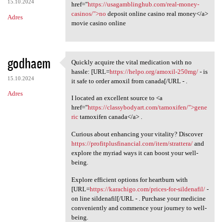
15.10.2024
href="
https://usagamblinghub.com/real-money-
casinos/">no
deposit online casino real money</a>
Adres
movie casino online
godhaem
Quickly acquire the vital medication with no
Quickly acquire the vital
hassle: [URL=
https://helpo.org/amoxil-250mg/
- is
15.10.2024
it safe to order amoxil from canada[/URL - .
Adres
I located an excellent source to <a
href="
https://classybodyart.com/tamoxifen/">gene
ric
tamoxifen canada</a> .
Curious about enhancing your vitality? Discover
https://profitplusfinancial.com/item/strattera/
and
explore the myriad ways it can boost your well-
being.
Explore efficient options for heartburn with
[URL=
https://karachigo.com/prices-for-sildenafil/
-
on line sildenafil[/URL - . Purchase your medicine
conveniently and commence your journey to well-
being.