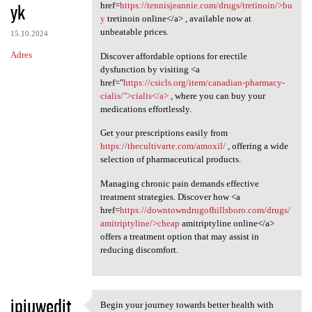
yk
href=
https://tennisjeannie.com/drugs/tretinoin/>bu
y
tretinoin online</a> , available now at
unbeatable prices.
15.10.2024
Adres
Discover affordable options for erectile
dysfunction by visiting <a
href="
https://csicls.org/item/canadian-pharmacy-
cialis/">cialis</a>
, where you can buy your
medications effortlessly.
Get your prescriptions easily from
https://thecultivarte.com/amoxil/
, offering a wide
selection of pharmaceutical products.
Managing chronic pain demands effective
treatment strategies. Discover how <a
href=
https://downtowndrugofhillsboro.com/drugs/
amitriptyline/>cheap
amitriptyline online</a>
offers a treatment option that may assist in
reducing discomfort.
ipiuwedit
Begin your journey towards better health with