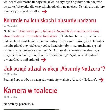
wolnej chwili można tu pójść na kawę, do słynnych ogrodów lub obejrzeć
wystawę. Wszystko dla wszystkich, od ręki i na miejscu. No tak, ale najpierw
trzeba się dostać do środka.
Kontrole na lotniskach i absurdy nadzoru
01.09.2015
Na łamach
Dziennika Opinii, Katarzyna Szymielewicz przedstawia swój
absurd nadzoru – kontrole na lotniskach
: „Dokładnie ten sam przedmiot –
ładowarka, kawałek kabla, but na podwyższonej podeszwie, pasek, kawałek
metalu gdzieś przy ciele, czy coś w kształcie tuby – raz uruchamia sygnał
ostrzegawczy i oznacza stracone 15 minut na dodatkowe sprawdzenie, a
innym razem okazuje się zupełnie niewidzialny”. A jaki absurd nadzoru
uwiera Ciebie najbardziej?
Jak wziąć udział w akcji „Absurdy Nadzoru"?
25.08.2015
Poznaj 5 sposobów na zaangażowanie się w akcję „Absurdy Nadzoru".
Kamera w toalecie
10.09.2015
Nadesłany przez:
F.Sz