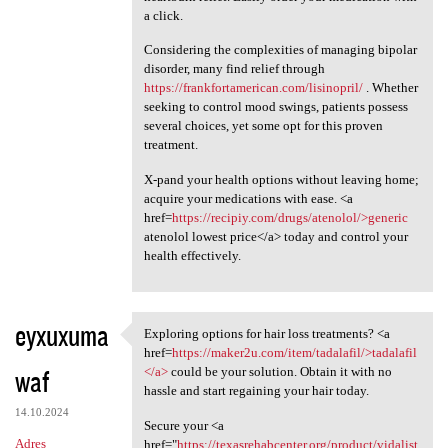
a click.
Considering the complexities of managing bipolar
disorder, many find relief through
https://frankfortamerican.com/lisinopril/
. Whether
seeking to control mood swings, patients possess
several choices, yet some opt for this proven
treatment.
X-pand your health options without leaving home;
acquire your medications with ease. <a
href=
https://recipiy.com/drugs/atenolol/>generic
atenolol lowest price</a> today and control your
health effectively.
eyxuxuma
Exploring options for hair loss treatments? <a
Exploring options for hair
href=
https://maker2u.com/item/tadalafil/>tadalafil
waf
</a>
could be your solution. Obtain it with no
hassle and start regaining your hair today.
14.10.2024
Secure your <a
Adres
href="
https://texasrehabcenter.org/product/vidalist