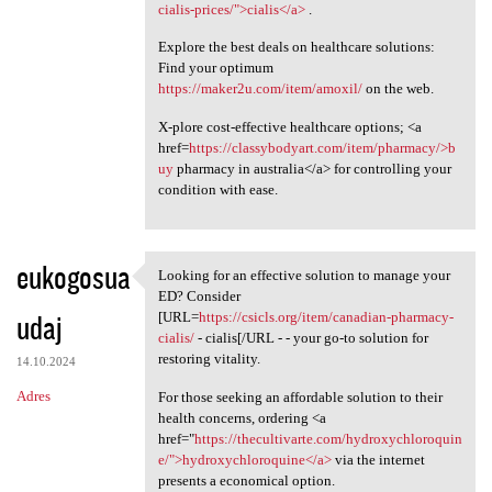
cialis-prices/">cialis</a>
.
Explore the best deals on healthcare solutions:
Find your optimum
https://maker2u.com/item/amoxil/
on the web.
X-plore cost-effective healthcare options; <a
href=
https://classybodyart.com/item/pharmacy/>b
uy
pharmacy in australia</a> for controlling your
condition with ease.
eukogosua
Looking for an effective solution to manage your
Looking for an effective
ED? Consider
udaj
[URL=
https://csicls.org/item/canadian-pharmacy-
cialis/
- cialis[/URL - - your go-to solution for
restoring vitality.
14.10.2024
Adres
For those seeking an affordable solution to their
health concerns, ordering <a
href="
https://thecultivarte.com/hydroxychloroquin
e/">hydroxychloroquine</a>
via the internet
presents a economical option.