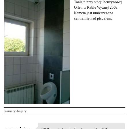
Toaleta przy stacji benzynowej
Orlen w Rabie Wyżnej 256a.
Kamera jest umieszczona
centralnie nad pisuarem.
kamery-bajery
K