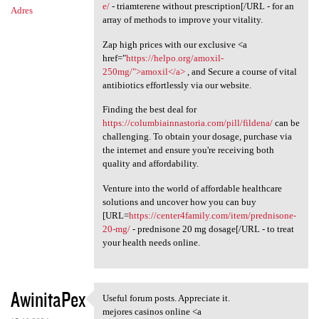
e/
- triamterene without prescription[/URL - for an
Adres
array of methods to improve your vitality.
Zap high prices with our exclusive <a
href="
https://helpo.org/amoxil-
250mg/">amoxil</a>
, and Secure a course of vital
antibiotics effortlessly via our website.
Finding the best deal for
https://columbiainnastoria.com/pill/fildena/
can be
challenging. To obtain your dosage, purchase via
the internet and ensure you're receiving both
quality and affordability.
Venture into the world of affordable healthcare
solutions and uncover how you can buy
[URL=
https://center4family.com/item/prednisone-
20-mg/
- prednisone 20 mg dosage[/URL - to treat
your health needs online.
AwinitaPex
Useful forum posts. Appreciate it.
Useful forum posts.
mejores casinos online <a