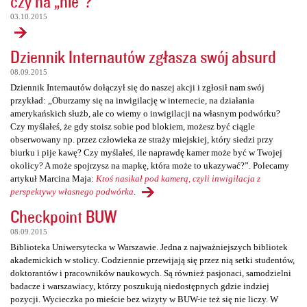
czy na „nie”?
03.10.2015
Dziennik Internautów zgłasza swój absurd
08.09.2015
Dziennik Internautów dołączył się do naszej akcji i zgłosił nam swój
przykład: „Oburzamy się na inwigilację w internecie, na działania
amerykańskich służb, ale co wiemy o inwigilacji na własnym podwórku?
Czy myślałeś, że gdy stoisz sobie pod blokiem, możesz być ciągle
obserwowany np. przez człowieka ze straży miejskiej, który siedzi przy
biurku i pije kawę? Czy myślałeś, ile naprawdę kamer może być w Twojej
okolicy? A może spojrzysz na mapkę, która może to ukazywać?”. Polecamy
artykuł Marcina Maja:
Ktoś nasikał pod kamerą, czyli inwigilacja z
perspektywy własnego podwórka
.
Checkpoint BUW
08.09.2015
Biblioteka Uniwersytecka w Warszawie. Jedna z najważniejszych bibliotek
akademickich w stolicy. Codziennie przewijają się przez nią setki studentów,
doktorantów i pracowników naukowych. Są również pasjonaci, samodzielni
badacze i warszawiacy, którzy poszukują niedostępnych gdzie indziej
pozycji. Wycieczka po mieście bez wizyty w BUW-ie też się nie liczy. W