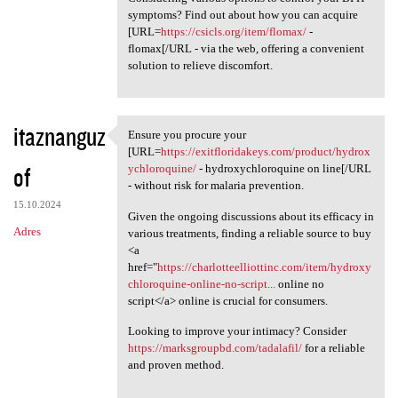
symptoms? Find out about how you can acquire
[URL=
https://csicls.org/item/flomax/
-
flomax[/URL - via the web, offering a convenient
solution to relieve discomfort.
itaznanguz
Ensure you procure your
Ensure you procure your [URL
[URL=
https://exitfloridakeys.com/product/hydrox
of
ychloroquine/
- hydroxychloroquine on line[/URL
- without risk for malaria prevention.
15.10.2024
Given the ongoing discussions about its efficacy in
Adres
various treatments, finding a reliable source to buy
<a
href="
https://charlotteelliottinc.com/item/hydroxy
chloroquine-online-no-script...
online no
script</a> online is crucial for consumers.
Looking to improve your intimacy? Consider
https://marksgroupbd.com/tadalafil/
for a reliable
and proven method.