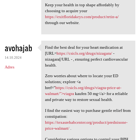
Keep your health in top shape affordably by
choosing to acquire your
https://exitfloridakeys.com/product/retin-a/
through our website.
avohajab
Find the best deal for your heart medication at
Find the best deal for your
[URL=
https://csicls.org/drugs/nizagara/
-
14.10.2024
nizagara[/URL - , ensuring perfect cardiovascular
health.
Adres
Zero worries about where to locate your ED
solutions; explore <a
href="
https://csicls.org/drugs/viagra-price-at-
walmart/">viagra
kaufen 50 mg</a> for a reliable
and private way to restore sexual health.
I find the easiest way to purchase gentle relief from
constipation:
https://texasrehabcenter.org/product/prednisone-
price-walmart/
.
Considering various options to control your BPH