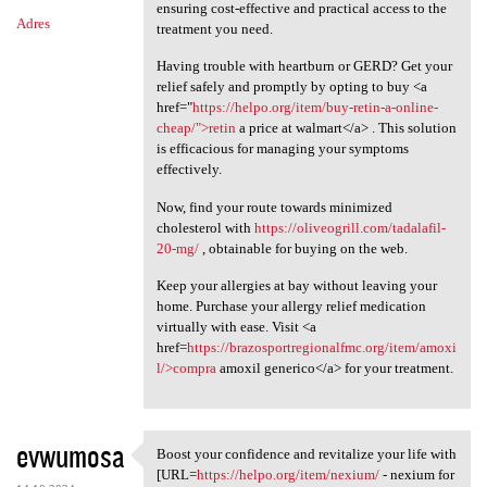
ensuring cost-effective and practical access to the
Adres
treatment you need.
Having trouble with heartburn or GERD? Get your
relief safely and promptly by opting to buy <a
href="
https://helpo.org/item/buy-retin-a-online-
cheap/">retin
a price at walmart</a> . This solution
is efficacious for managing your symptoms
effectively.
Now, find your route towards minimized
cholesterol with
https://oliveogrill.com/tadalafil-
20-mg/
, obtainable for buying on the web.
Keep your allergies at bay without leaving your
home. Purchase your allergy relief medication
virtually with ease. Visit <a
href=
https://brazosportregionalfmc.org/item/amoxi
l/>compra
amoxil generico</a> for your treatment.
evwumosa
Boost your confidence and revitalize your life with
Boost your confidence and
[URL=
https://helpo.org/item/nexium/
- nexium for