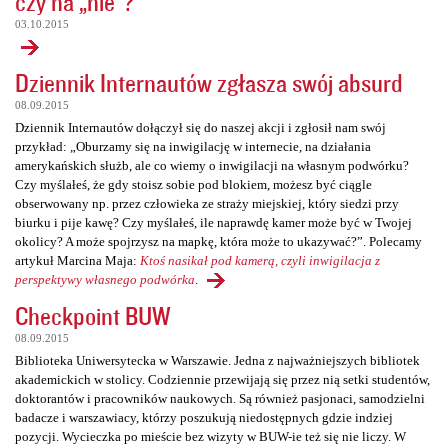
czy na „nie”?
03.10.2015
Dziennik Internautów zgłasza swój absurd
08.09.2015
Dziennik Internautów dołączył się do naszej akcji i zgłosił nam swój
przykład: „Oburzamy się na inwigilację w internecie, na działania
amerykańskich służb, ale co wiemy o inwigilacji na własnym podwórku?
Czy myślałeś, że gdy stoisz sobie pod blokiem, możesz być ciągle
obserwowany np. przez człowieka ze straży miejskiej, który siedzi przy
biurku i pije kawę? Czy myślałeś, ile naprawdę kamer może być w Twojej
okolicy? A może spojrzysz na mapkę, która może to ukazywać?”. Polecamy
artykuł Marcina Maja:
Ktoś nasikał pod kamerą, czyli inwigilacja z
perspektywy własnego podwórka
.
Checkpoint BUW
08.09.2015
Biblioteka Uniwersytecka w Warszawie. Jedna z najważniejszych bibliotek
akademickich w stolicy. Codziennie przewijają się przez nią setki studentów,
doktorantów i pracowników naukowych. Są również pasjonaci, samodzielni
badacze i warszawiacy, którzy poszukują niedostępnych gdzie indziej
pozycji. Wycieczka po mieście bez wizyty w BUW-ie też się nie liczy. W