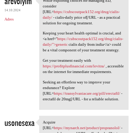
arevoiyim
While exploring choices for managing ED,
While exploring choices for
o
consider
14.10.2024
m
[URL=
https://cubscoutpack152.org/drug/cialis-
daily/
- cialis-daily price of[/URL - as a practical
Adres
e
solution for ongoing treatment.
n
Keeping your heart health optimal is crucial, and
t
<a href="
https://cubscoutpack152.org/drug/cialis-
daily/">generic
cialis daily from india</a> could
a
be a vital component of your treatment strategy.
r
Get your treatment easily with
z
https://profitplusfinancial.com/levitra/
, accessible
e
on the internet for immediate requirements.
Seeking an effortless way to improve your
endurance? Explore
[URL=
https://transylvaniacare.org/pill/erectafil/
-
erectafil de 20mg[/URL - for a reliable solution.
usonesexa
Acquire
Acquire [URL=https://mynarch
[URL=
https://mynarch.net/product/propranolol/
-