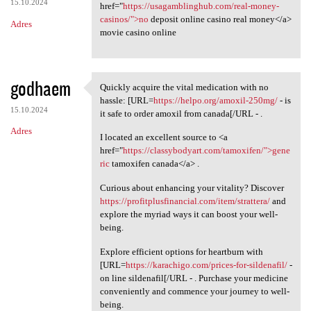
15.10.2024
href="
https://usagamblinghub.com/real-money-
casinos/">no
deposit online casino real money</a>
Adres
movie casino online
godhaem
Quickly acquire the vital medication with no
Quickly acquire the vital
hassle: [URL=
https://helpo.org/amoxil-250mg/
- is
15.10.2024
it safe to order amoxil from canada[/URL - .
Adres
I located an excellent source to <a
href="
https://classybodyart.com/tamoxifen/">gene
ric
tamoxifen canada</a> .
Curious about enhancing your vitality? Discover
https://profitplusfinancial.com/item/strattera/
and
explore the myriad ways it can boost your well-
being.
Explore efficient options for heartburn with
[URL=
https://karachigo.com/prices-for-sildenafil/
-
on line sildenafil[/URL - . Purchase your medicine
conveniently and commence your journey to well-
being.