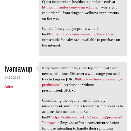
Quest for premium healthcare products ends at
https://mnsmiles.com/viagra-25mg/
, where you
can order all from drugs to wellness supplements
on the web.
Get aid from your symptoms with <a
href=
https://coastal-ims.com/drug/lasix/>lasix
furosemide for sale</a> , available to purchase on
the internet.
ivamawup
Keep your feminine hygiene top-notch with our
Keep your feminine hygiene
newest solutions. Discover a wide range you need
14.10.2024
by clicking on [URL=
https://wellnowuc.com/buy-
prednisone/
- prednisone without
Adres
prescription[/URL - .
Considering the requirement for anxiety
management, individuals look for secure sources to
acquire their medications. <a
href="
https://cubscoutpack152.org/drug/propecia/
">propecia
5mg</a> offers a convenient solution
for those intending to handle their symptoms