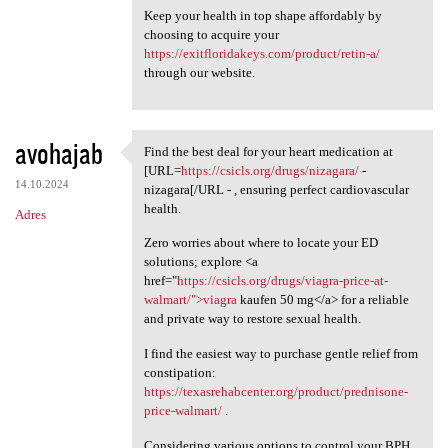
Keep your health in top shape affordably by
choosing to acquire your
https://exitfloridakeys.com/product/retin-a/
through our website.
avohajab
Find the best deal for your heart medication at
Find the best deal for your
[URL=
https://csicls.org/drugs/nizagara/
-
14.10.2024
nizagara[/URL - , ensuring perfect cardiovascular
health.
Adres
Zero worries about where to locate your ED
solutions; explore <a
href="
https://csicls.org/drugs/viagra-price-at-
walmart/">viagra
kaufen 50 mg</a> for a reliable
and private way to restore sexual health.
I find the easiest way to purchase gentle relief from
constipation:
https://texasrehabcenter.org/product/prednisone-
price-walmart/
.
Considering various options to control your BPH