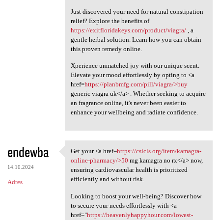
Just discovered your need for natural constipation
relief? Explore the benefits of
https://exitfloridakeys.com/product/viagra/
, a
gentle herbal solution. Learn how you can obtain
this proven remedy online.
Xperience unmatched joy with our unique scent.
Elevate your mood effortlessly by opting to <a
href=
https://planbmfg.com/pill/viagra/>buy
generic viagra uk</a> . Whether seeking to acquire
an fragrance online, it's never been easier to
enhance your wellbeing and radiate confidence.
endewba
Get your <a href=
https://csicls.org/item/kamagra-
Get your <a href=https:/
online-pharmacy/>50
mg kamagra no rx</a> now,
14.10.2024
ensuring cardiovascular health is prioritized
efficiently and without risk.
Adres
Looking to boost your well-being? Discover how
to secure your needs effortlessly with <a
href="
https://heavenlyhappyhour.com/lowest-