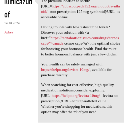
iumicazub
The premium location to secure
The premium location to
[URL=
https://cubscoutpack152.org/product/synthr
of
oid/
- non prescription 125mcg synthroid[/URL - is
accessible online.
14.10.2024
Having trouble with low testosterone levels?
Adres
Discover your solution with <a
href="
https://teenabortionissues.com/drugs/cernos-
caps/">canada
cernos caps</a> , the optimal choice
for boosting your hormone health. Find the route
to better hormonal balance with just a few clicks.
Your health can be safely managed with
https://helpo.org/levitra-10mg/
, available for
purchase directly.
When searching for cost-effective, high-quality
medication solutions, consider exploring
[URL=
https://helpo.org/levitra-10mg/
- levitra no
prescription[/URL - for unparalleled value.
Whether you're shopping for medications, this
option may offer the relief you need.