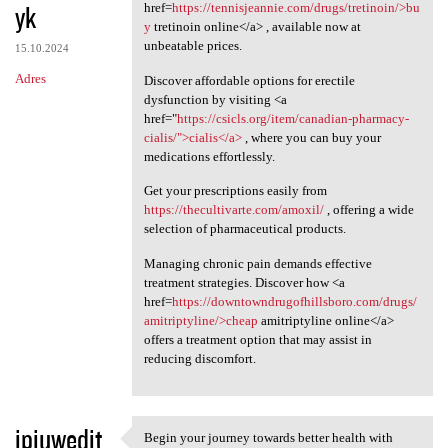
yk
href=
https://tennisjeannie.com/drugs/tretinoin/>bu
y
tretinoin online</a> , available now at
unbeatable prices.
15.10.2024
Adres
Discover affordable options for erectile
dysfunction by visiting <a
href="
https://csicls.org/item/canadian-pharmacy-
cialis/">cialis</a>
, where you can buy your
medications effortlessly.
Get your prescriptions easily from
https://thecultivarte.com/amoxil/
, offering a wide
selection of pharmaceutical products.
Managing chronic pain demands effective
treatment strategies. Discover how <a
href=
https://downtowndrugofhillsboro.com/drugs/
amitriptyline/>cheap
amitriptyline online</a>
offers a treatment option that may assist in
reducing discomfort.
ipiuwedit
Begin your journey towards better health with