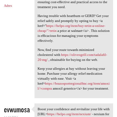
ensuring cost-effective and practical access to the
Adres
treatment you need.
Having trouble with heartburn or GERD? Get your
relief safely and promptly by opting to buy <a
href="
https://helpo.org/item/buy-retin-a-online-
cheap/">retin
a price at walmart</a> . This solution
is efficacious for managing your symptoms
effectively.
Now, find your route towards minimized
cholesterol with
https://oliveogrill.com/tadalafil-
20-mg/
, obtainable for buying on the web.
Keep your allergies at bay without leaving your
home. Purchase your allergy relief medication
virtually with ease. Visit <a
href=
https://brazosportregionalfmc.org/item/amoxi
l/>compra
amoxil generico</a> for your treatment.
evwumosa
Boost your confidence and revitalize your life with
Boost your confidence and
[URL=
https://helpo.org/item/nexium/
- nexium for