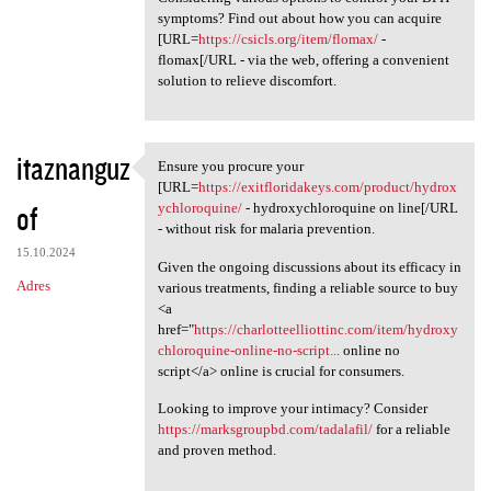
symptoms? Find out about how you can acquire
[URL=
https://csicls.org/item/flomax/
-
flomax[/URL - via the web, offering a convenient
solution to relieve discomfort.
itaznanguz
Ensure you procure your
Ensure you procure your [URL
[URL=
https://exitfloridakeys.com/product/hydrox
of
ychloroquine/
- hydroxychloroquine on line[/URL
- without risk for malaria prevention.
15.10.2024
Given the ongoing discussions about its efficacy in
Adres
various treatments, finding a reliable source to buy
<a
href="
https://charlotteelliottinc.com/item/hydroxy
chloroquine-online-no-script...
online no
script</a> online is crucial for consumers.
Looking to improve your intimacy? Consider
https://marksgroupbd.com/tadalafil/
for a reliable
and proven method.