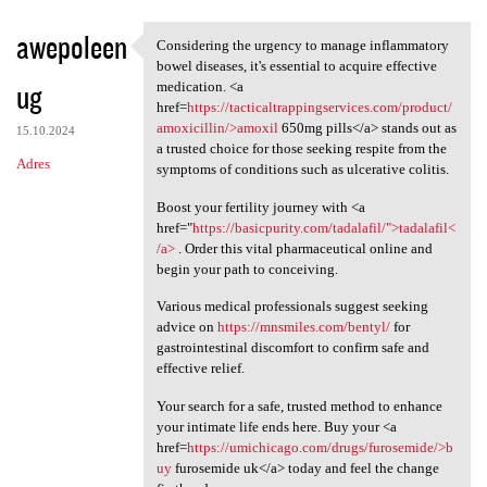
awepoleen
Considering the urgency to manage inflammatory
Considering the urgency to
bowel diseases, it's essential to acquire effective
ug
medication. <a
href=
https://tacticaltrappingservices.com/product/
amoxicillin/>amoxil
650mg pills</a> stands out as
15.10.2024
a trusted choice for those seeking respite from the
Adres
symptoms of conditions such as ulcerative colitis.
Boost your fertility journey with <a
href="
https://basicpurity.com/tadalafil/">tadalafil<
/a>
. Order this vital pharmaceutical online and
begin your path to conceiving.
Various medical professionals suggest seeking
advice on
https://mnsmiles.com/bentyl/
for
gastrointestinal discomfort to confirm safe and
effective relief.
Your search for a safe, trusted method to enhance
your intimate life ends here. Buy your <a
href=
https://umichicago.com/drugs/furosemide/>b
uy
furosemide uk</a> today and feel the change