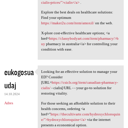
cialis-prices/">cialis</a>
.
Explore the best deals on healthcare solutions:
Find your optimum
https://maker2u.com/item/amoxil/
on the web.
X-plore cost-effective healthcare options; <a
href=
https://classybodyart.com/item/pharmacy/>b
uy
pharmacy in australia</a> for controlling your
condition with ease.
eukogosua
Looking for an effective solution to manage your
Looking for an effective
ED? Consider
udaj
[URL=
https://csicls.org/item/canadian-pharmacy-
cialis/
- cialis[/URL - - your go-to solution for
restoring vitality.
14.10.2024
Adres
For those seeking an affordable solution to their
health concerns, ordering <a
href="
https://thecultivarte.com/hydroxychloroquin
e/">hydroxychloroquine</a>
via the internet
presents a economical option.