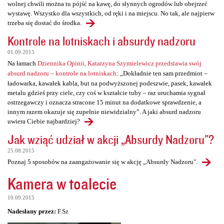
wolnej chwili można tu pójść na kawę, do słynnych ogrodów lub obejrzeć
wystawę. Wszystko dla wszystkich, od ręki i na miejscu. No tak, ale najpierw
trzeba się dostać do środka.
Kontrole na lotniskach i absurdy nadzoru
01.09.2015
Na łamach
Dziennika Opinii, Katarzyna Szymielewicz przedstawia swój
absurd nadzoru – kontrole na lotniskach
: „Dokładnie ten sam przedmiot –
ładowarka, kawałek kabla, but na podwyższonej podeszwie, pasek, kawałek
metalu gdzieś przy ciele, czy coś w kształcie tuby – raz uruchamia sygnał
ostrzegawczy i oznacza stracone 15 minut na dodatkowe sprawdzenie, a
innym razem okazuje się zupełnie niewidzialny”. A jaki absurd nadzoru
uwiera Ciebie najbardziej?
Jak wziąć udział w akcji „Absurdy Nadzoru"?
25.08.2015
Poznaj 5 sposobów na zaangażowanie się w akcję „Absurdy Nadzoru".
Kamera w toalecie
10.09.2015
Nadesłany przez:
F.Sz