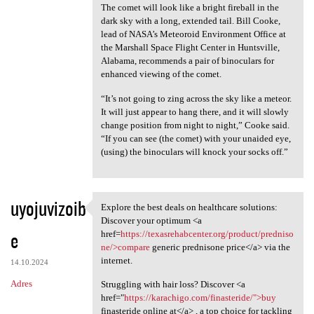
The comet will look like a bright fireball in the
dark sky with a long, extended tail. Bill Cooke,
lead of NASA’s Meteoroid Environment Office at
the Marshall Space Flight Center in Huntsville,
Alabama, recommends a pair of binoculars for
enhanced viewing of the comet.
“It’s not going to zing across the sky like a meteor.
It will just appear to hang there, and it will slowly
change position from night to night,” Cooke said.
“If you can see (the comet) with your unaided eye,
(using) the binoculars will knock your socks off.”
uyojuvizoib
Explore the best deals on healthcare solutions:
Explore the best deals on
Discover your optimum <a
e
href=
https://texasrehabcenter.org/product/predniso
ne/>compare
generic prednisone price</a> via the
internet.
14.10.2024
Adres
Struggling with hair loss? Discover <a
href="
https://karachigo.com/finasteride/">buy
finasteride online at</a> , a top choice for tackling