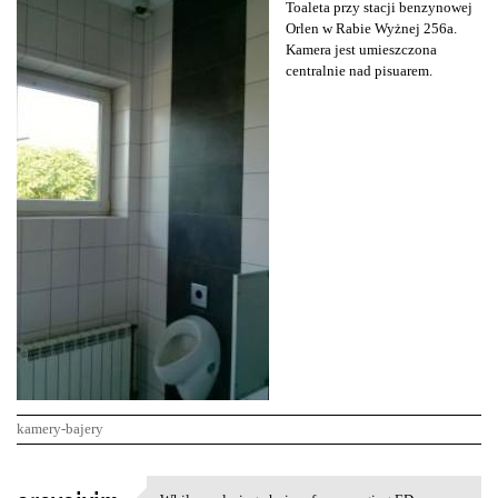
Toaleta przy stacji benzynowej
Orlen w Rabie Wyżnej 256a.
Kamera jest umieszczona
centralnie nad pisuarem.
kamery-bajery
K