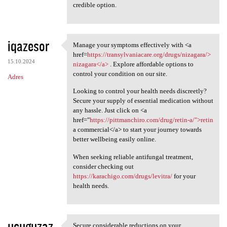
credible option.
iqazesor
Manage your symptoms effectively with <a
Manage your symptoms
href=
https://transylvaniacare.org/drugs/nizagara/>
15.10.2024
nizagara</a>
. Explore affordable options to
control your condition on our site.
Adres
Looking to control your health needs discreetly?
Secure your supply of essential medication without
any hassle. Just click on <a
href="
https://pittmanchiro.com/drug/retin-a/">retin
a commercial</a> to start your journey towards
better wellbeing easily online.
When seeking reliable antifungal treatment,
consider checking out
https://karachigo.com/drugs/levitra/
for your
health needs.
ucuguzaz
Secure considerable reductions on your