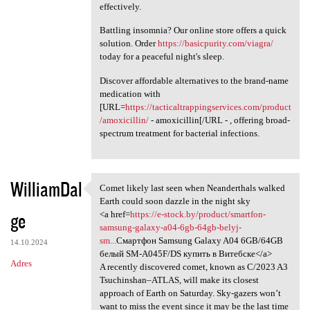
effectively.
Battling insomnia? Our online store offers a quick
solution. Order
https://basicpurity.com/viagra/
today for a peaceful night's sleep.
Discover affordable alternatives to the brand-name
medication with
[URL=
https://tacticaltrappingservices.com/product
/amoxicillin/
- amoxicillin[/URL - , offering broad-
spectrum treatment for bacterial infections.
WilliamDal
Comet likely last seen when Neanderthals walked
Comet likely last seen when
Earth could soon dazzle in the night sky
ge
<a href=
https://e-stock.by/product/smartfon-
samsung-galaxy-a04-6gb-64gb-belyj-
sm...
Смартфон Samsung Galaxy A04 6GB/64GB
14.10.2024
белый SM-A045F/DS купить в Витебске</a>
Adres
A recently discovered comet, known as C/2023 A3
Tsuchinshan–ATLAS, will make its closest
approach of Earth on Saturday. Sky-gazers won’t
want to miss the event since it may be the last time