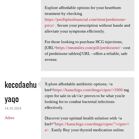
Explore affordable options for your heartburn
treatment by checking
https://profitplusfinancial.com/item/prednisone-
price/
. Secure your prescription without hassle and
alleviate your symptoms efficiently.
For those looking to purchase HCG injections,
[URL=
https://mnsmiles.com/pill/prednisone/
- cost
of prednisone tablets[/URL - offers a reliable, safe
avenue.
kecedaehu
X-plore affordable antibiotic options; <a
X-plore affordable antibiotic
href=
https://karachigo.com/drugs/cipro/>1000
mg
yaqo
cipro for sale in uk</a> proves to be what you're
looking for to combat bacterial infections
effectively.
14.10.2024
Adres
Discover your optimal health solution with <a
href="
https://karachigo.com/drugs/cipro/">cipro</
a>
. Easily Buy your thyroid medication online.