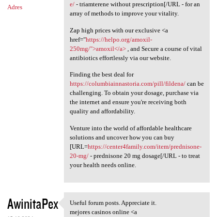
e/
- triamterene without prescription[/URL - for an
Adres
array of methods to improve your vitality.
Zap high prices with our exclusive <a
href="
https://helpo.org/amoxil-
250mg/">amoxil</a>
, and Secure a course of vital
antibiotics effortlessly via our website.
Finding the best deal for
https://columbiainnastoria.com/pill/fildena/
can be
challenging. To obtain your dosage, purchase via
the internet and ensure you're receiving both
quality and affordability.
Venture into the world of affordable healthcare
solutions and uncover how you can buy
[URL=
https://center4family.com/item/prednisone-
20-mg/
- prednisone 20 mg dosage[/URL - to treat
your health needs online.
AwinitaPex
Useful forum posts. Appreciate it.
Useful forum posts.
mejores casinos online <a