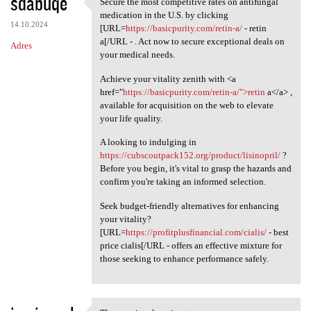
sdabuqe
Secure the most competitive rates on antifungal
Secure the most competitive
medication in the U.S. by clicking
14.10.2024
[URL=
https://basicpurity.com/retin-a/
- retin
a[/URL - . Act now to secure exceptional deals on
Adres
your medical needs.
Achieve your vitality zenith with <a
href="
https://basicpurity.com/retin-a/">retin
a</a> ,
available for acquisition on the web to elevate
your life quality.
A looking to indulging in
https://cubscoutpack152.org/product/lisinopril/
?
Before you begin, it's vital to grasp the hazards and
confirm you're taking an informed selection.
Seek budget-friendly alternatives for enhancing
your vitality?
[URL=
https://profitplusfinancial.com/cialis/
- best
price cialis[/URL - offers an effective mixture for
those seeking to enhance performance safely.