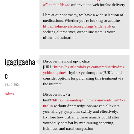
a/">tadalafil</a>
order via the web for fast delivery.
Here at our pharmacy, we have a wide selection of
medications. Whether you're looking to acquire
https://johncavaletto.org/drugs/sildenafil/
or
seeking alternatives, our online store is your
ultimate destination.
igagigaeha
Discover the most up-to-date
Discover the most up-to-date
[URL=
https://exitfloridakeys.com/product/hydrox
c
ychloroquine/
- hydroxychloroquine[/URL - and
consider options for purchasing this treatment via
the internet.
14.10.2024
Adres
Discover how <a
href="
https://cassandraplummer.com/ventolin/">ve
ntolin
without dr prescription</a> can alleviate
your allergy symptoms swiftly and effectively.
Explore how utilizing these remedy could alter
your daily comfort by minimizing sneezing,
itchiness, and nasal congestion.