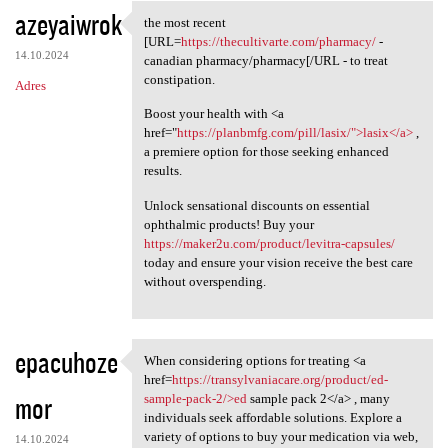
azeyaiwrok
the most recent
the most recent [URL=https:/
[URL=
https://thecultivarte.com/pharmacy/
-
14.10.2024
canadian pharmacy/pharmacy[/URL - to treat
constipation.
Adres
Boost your health with <a
href="
https://planbmfg.com/pill/lasix/">lasix</a>
,
a premiere option for those seeking enhanced
results.
Unlock sensational discounts on essential
ophthalmic products! Buy your
https://maker2u.com/product/levitra-capsules/
today and ensure your vision receive the best care
without overspending.
epacuhoze
When considering options for treating <a
When considering options for
href=
https://transylvaniacare.org/product/ed-
mor
sample-pack-2/>ed
sample pack 2</a> , many
individuals seek affordable solutions. Explore a
variety of options to buy your medication via web,
14.10.2024