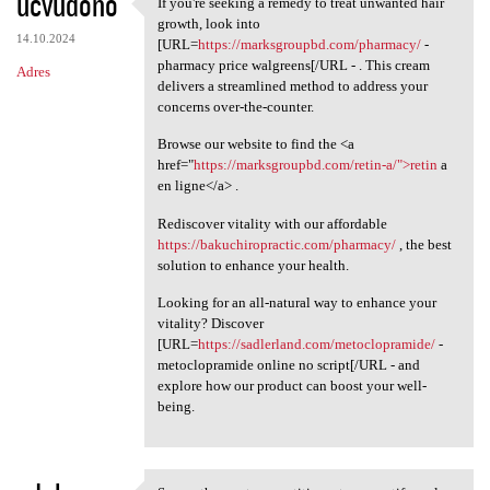
ucvudono
If you're seeking a remedy to treat unwanted hair
If you're seeking a remedy to
growth, look into
14.10.2024
[URL=
https://marksgroupbd.com/pharmacy/
-
pharmacy price walgreens[/URL - . This cream
Adres
delivers a streamlined method to address your
concerns over-the-counter.
Browse our website to find the <a
href="
https://marksgroupbd.com/retin-a/">retin
a
en ligne</a> .
Rediscover vitality with our affordable
https://bakuchiropractic.com/pharmacy/
, the best
solution to enhance your health.
Looking for an all-natural way to enhance your
vitality? Discover
[URL=
https://sadlerland.com/metoclopramide/
-
metoclopramide online no script[/URL - and
explore how our product can boost your well-
being.