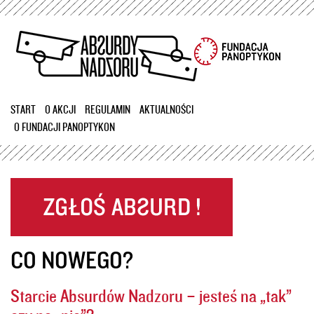
Przejdź
do
treści
START
O AKCJI
REGULAMIN
AKTUALNOŚCI
O FUNDACJI PANOPTYKON
CO NOWEGO?
Starcie Absurdów Nadzoru – jesteś na „tak”