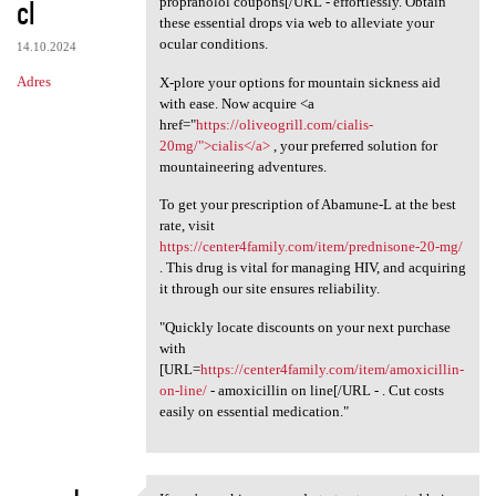
cl
propranolol coupons[/URL - effortlessly. Obtain
these essential drops via web to alleviate your
ocular conditions.
14.10.2024
Adres
X-plore your options for mountain sickness aid
with ease. Now acquire <a
href="
https://oliveogrill.com/cialis-
20mg/">cialis</a>
, your preferred solution for
mountaineering adventures.
To get your prescription of Abamune-L at the best
rate, visit
https://center4family.com/item/prednisone-20-mg/
. This drug is vital for managing HIV, and acquiring
it through our site ensures reliability.
"Quickly locate discounts on your next purchase
with
[URL=
https://center4family.com/item/amoxicillin-
on-line/
- amoxicillin on line[/URL - . Cut costs
easily on essential medication."