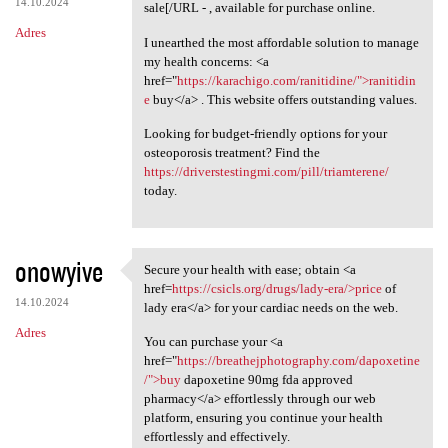
14.10.2024
sale[/URL - , available for purchase online.
Adres
I unearthed the most affordable solution to manage
my health concerns: <a
href="
https://karachigo.com/ranitidine/">ranitidin
e
buy</a> . This website offers outstanding values.
Looking for budget-friendly options for your
osteoporosis treatment? Find the
https://driverstestingmi.com/pill/triamterene/
today.
onowyive
Secure your health with ease; obtain <a
Secure your health with ease;
href=
https://csicls.org/drugs/lady-era/>price
of
14.10.2024
lady era</a> for your cardiac needs on the web.
Adres
You can purchase your <a
href="
https://breathejphotography.com/dapoxetine
/">buy
dapoxetine 90mg fda approved
pharmacy</a> effortlessly through our web
platform, ensuring you continue your health
effortlessly and effectively.