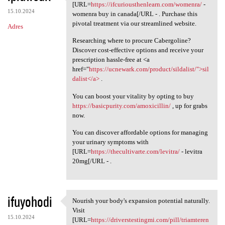
Begin your journey towards
[URL=
https://ifcuriousthenlearn.com/womenra/
-
15.10.2024
womenra buy in canada[/URL - . Purchase this
pivotal treatment via our streamlined website.
Adres
Researching where to procure Cabergoline?
Discover cost-effective options and receive your
prescription hassle-free at <a
href="
https://ucnewark.com/product/sildalist/">sil
dalist</a>
.
You can boost your vitality by opting to buy
https://basicpurity.com/amoxicillin/
, up for grabs
now.
You can discover affordable options for managing
your urinary symptoms with
[URL=
https://thecultivarte.com/levitra/
- levitra
20mg[/URL - .
ifuyohodi
Nourish your body's expansion potential naturally.
Nourish your body's expansion
Visit
15.10.2024
[URL=
https://driverstestingmi.com/pill/triamteren