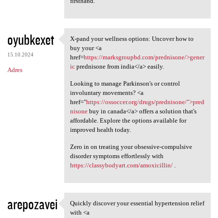
firsthand.
oyubkexet
X-pand your wellness options: Uncover how to
X-pand your wellness options:
buy your <a
15.10.2024
href=
https://marksgroupbd.com/prednisone/>gener
ic
prednisone from india</a> easily.
Adres
Looking to manage Parkinson's or control
involuntary movements? <a
href="
https://ossoccer.org/drugs/prednisone/">pred
nisone
buy in canada</a> offers a solution that's
affordable. Explore the options available for
improved health today.
Zero in on treating your obsessive-compulsive
disorder symptoms effortlessly with
https://classybodyart.com/amoxicillin/
.
arepozavei
Quickly discover your essential hypertension relief
Quickly discover your
with <a