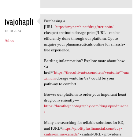
ivajohapli
Purchasing a
Purchasing a [URL=https:/
[URL=
https://mynarch.net/drug/tretinoin/
-
15.10.2024
cheapest tretinoin dosage price[/URL - can be
efficiently done through our platform. Opt to
Adres
acquire your pharmaceuticals online for a hassle-
free experience.
Battling inflammation? Explore more about how
<a
href="
https://thecultivarte.com/item/ventolin/">ma
ximum
dosage ventolin</a> could be your
pathway to comfort.
Browse our platform to order your important heart
drug conveniently—
https://breathejphotography.com/drugs/prednisone
/
.
Many are searching for reliable solutions for ED,
and [URL=
https://profitplusfinancial.com/buy-
cialis-online-canada/
- cialis[/URL - provides a