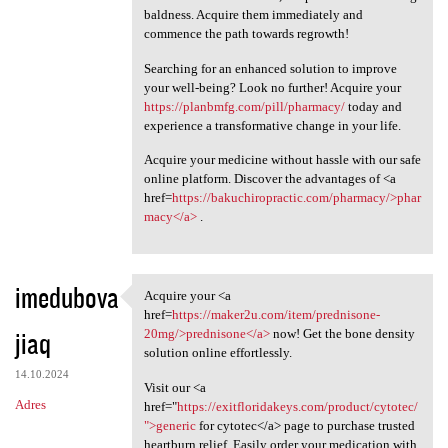
baldness. Acquire them immediately and
commence the path towards regrowth!
Searching for an enhanced solution to improve
your well-being? Look no further! Acquire your
https://planbmfg.com/pill/pharmacy/
today and
experience a transformative change in your life.
Acquire your medicine without hassle with our safe
online platform. Discover the advantages of <a
href=
https://bakuchiropractic.com/pharmacy/>phar
macy</a>
.
imedubova
Acquire your <a
Acquire your <a href=https:/
href=
https://maker2u.com/item/prednisone-
jiaq
20mg/>prednisone</a>
now! Get the bone density
solution online effortlessly.
14.10.2024
Visit our <a
Adres
href="
https://exitfloridakeys.com/product/cytotec/
">generic
for cytotec</a> page to purchase trusted
heartburn relief. Easily order your medication with