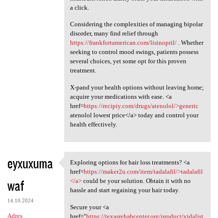
a click.
Considering the complexities of managing bipolar
disorder, many find relief through
https://frankfortamerican.com/lisinopril/
. Whether
seeking to control mood swings, patients possess
several choices, yet some opt for this proven
treatment.
X-pand your health options without leaving home;
acquire your medications with ease. <a
href=
https://recipiy.com/drugs/atenolol/>generic
atenolol lowest price</a> today and control your
health effectively.
eyxuxuma
Exploring options for hair loss treatments? <a
Exploring options for hair
href=
https://maker2u.com/item/tadalafil/>tadalafil
waf
</a>
could be your solution. Obtain it with no
hassle and start regaining your hair today.
14.10.2024
Secure your <a
Adres
href="
https://texasrehabcenter.org/product/vidalist