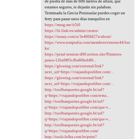
de piedra de más de 600 metros de altura, que
estamos seguros, te dejarán sin palabras.
Terminada la Grecia Peninsular puedes coger un
ferry para pasar unos días tranquilos en
https://mssg.me/it5i0
https://lit.link/en/admin/creator
https://swaay.com/u/3e400fd27a/about/
https://www.temptalia.com/members/ernesto44/loo
ks/
https://petal-session-d00.notion.site/Primeros-
pasos-12ba9f05cf6a80beb86...
https://glowing.com/external/link?
next_url=https://viajandoporlibre.com/...
https://glowing.com/external/link?
next_url=https://viajandoporlibre.com/...
http://toolbarqueries.google.bt/url?
q=https://viajandoporlibre.com/resta...
http://toolbarqueries.google.bt/url?
q=https://viajandoporlibre.com/que-v...
http://toolbarqueries.google.bt/url?
q=https://viajandoporlibre.com/que-v...
http://toolbarqueries.google.bt/url?
q=https://viajandoporlibre.com/
http://tools.folha.com.br/print?