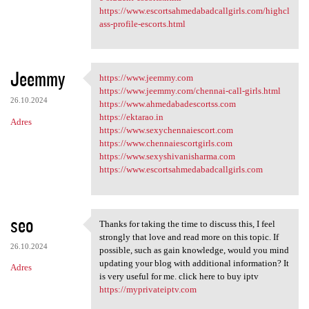
https://www.escortsahmedabadcallgirls.com/highcl
ass-profile-escorts.html
Jeemmy
https://www.jeemmy.com
https://www.jeemmy.com
https://www.jeemmy.com/chennai-call-girls.html
26.10.2024
https://www.ahmedabadescortss.com
https://ektarao.in
Adres
https://www.sexychennaiescort.com
https://www.chennaiescortgirls.com
https://www.sexyshivanisharma.com
https://www.escortsahmedabadcallgirls.com
seo
Thanks for taking the time to discuss this, I feel
Thanks for taking the time to
strongly that love and read more on this topic. If
26.10.2024
possible, such as gain knowledge, would you mind
updating your blog with additional information? It
Adres
is very useful for me. click here to buy iptv
https://myprivateiptv.com