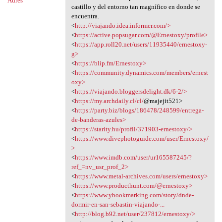
Adres
castillo y del entorno tan magnífico en donde se
encuentra.
<
http://viajando.idea.informer.com/>
<
https://active.popsugar.com/@Ernestoxy/profile>
<
https://app.roll20.net/users/11935440/ernestoxy-
g>
<
https://blip.fm/Ernestoxy>
<
https://community.dynamics.com/members/ernest
oxy>
<
https://viajando.bloggersdelight.dk/6-2/>
<
https://my.archdaily.cl/cl/
@majejit521>
<
https://party.biz/blogs/186478/248599/entrega-
de-banderas-azules>
<
https://starity.hu/profil/371903-ernestoxy/>
<
https://www.divephotoguide.com/user/Ernestoxy/
>
<
https://www.imdb.com/user/ur165587245/?
ref_=nv_usr_prof_2>
<
https://www.metal-archives.com/users/ernestoxy>
<
https://www.producthunt.com/@ernestoxy>
<
https://www.ybookmarking.com/story/dnde-
dormir-en-san-sebastin-viajando-...
<
http://blog.b92.net/user/237812/ernestoxy/>