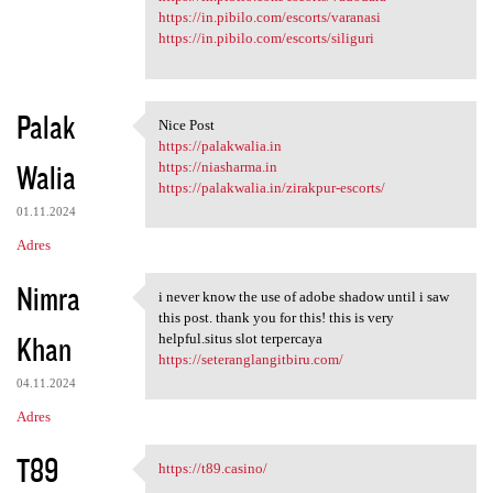
https://in.pibilo.com/escorts/varanasi
https://in.pibilo.com/escorts/siliguri
Palak
Nice Post
Nice Post
https://palakwalia.in
Walia
https://niasharma.in
https://palakwalia.in/zirakpur-escorts/
01.11.2024
Adres
Nimra
i never know the use of adobe shadow until i saw
i never know the use of adobe
this post. thank you for this! this is very
Khan
helpful.situs slot terpercaya
https://seteranglangitbiru.com/
04.11.2024
Adres
T89
https://t89.casino/
https://t89.casino/