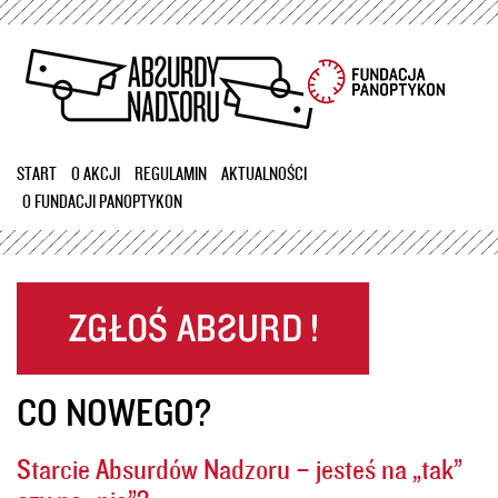
Przejdź
do
treści
START
O AKCJI
REGULAMIN
AKTUALNOŚCI
O FUNDACJI PANOPTYKON
CO NOWEGO?
Starcie Absurdów Nadzoru – jesteś na „tak”