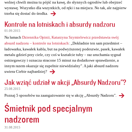
wolnej chwili można tu pójść na kawę, do słynnych ogrodów lub obejrzeć
wystawę. Wszystko dla wszystkich, od ręki i na miejscu. No tak, ale najpierw
trzeba się dostać do środka.
Kontrole na lotniskach i absurdy nadzoru
01.09.2015
Na łamach
Dziennika Opinii, Katarzyna Szymielewicz przedstawia swój
absurd nadzoru – kontrole na lotniskach
: „Dokładnie ten sam przedmiot –
ładowarka, kawałek kabla, but na podwyższonej podeszwie, pasek, kawałek
metalu gdzieś przy ciele, czy coś w kształcie tuby – raz uruchamia sygnał
ostrzegawczy i oznacza stracone 15 minut na dodatkowe sprawdzenie, a
innym razem okazuje się zupełnie niewidzialny”. A jaki absurd nadzoru
uwiera Ciebie najbardziej?
Jak wziąć udział w akcji „Absurdy Nadzoru"?
25.08.2015
Poznaj 5 sposobów na zaangażowanie się w akcję „Absurdy Nadzoru".
Śmietnik pod specjalnym
nadzorem
31.08.2015