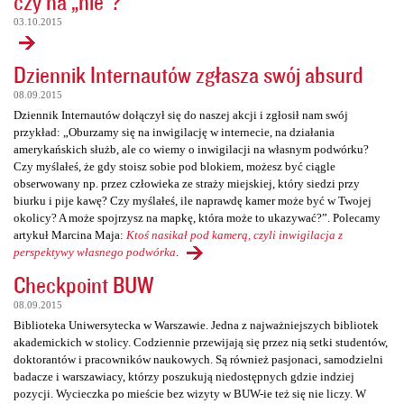
czy na „nie”?
03.10.2015
Dziennik Internautów zgłasza swój absurd
08.09.2015
Dziennik Internautów dołączył się do naszej akcji i zgłosił nam swój
przykład: „Oburzamy się na inwigilację w internecie, na działania
amerykańskich służb, ale co wiemy o inwigilacji na własnym podwórku?
Czy myślałeś, że gdy stoisz sobie pod blokiem, możesz być ciągle
obserwowany np. przez człowieka ze straży miejskiej, który siedzi przy
biurku i pije kawę? Czy myślałeś, ile naprawdę kamer może być w Twojej
okolicy? A może spojrzysz na mapkę, która może to ukazywać?”. Polecamy
artykuł Marcina Maja:
Ktoś nasikał pod kamerą, czyli inwigilacja z
perspektywy własnego podwórka
.
Checkpoint BUW
08.09.2015
Biblioteka Uniwersytecka w Warszawie. Jedna z najważniejszych bibliotek
akademickich w stolicy. Codziennie przewijają się przez nią setki studentów,
doktorantów i pracowników naukowych. Są również pasjonaci, samodzielni
badacze i warszawiacy, którzy poszukują niedostępnych gdzie indziej
pozycji. Wycieczka po mieście bez wizyty w BUW-ie też się nie liczy. W