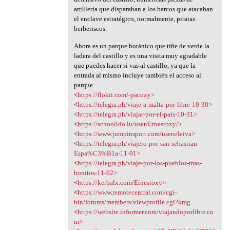
artillería que disparaban a los barcos que atacaban
el enclave estratégico, normalmente, piratas
berberiscos.
Ahora es un parque botánico que tiñe de verde la
ladera del castillo y es una visita muy agradable
que puedes hacer si vas al castillo, ya que la
entrada al mismo incluye también el acceso al
parque.
<
https://flokii.com/-pacoxy>
<
https://telegra.ph/viaje-a-malta-por-libre-10-30>
<
https://telegra.ph/viajar-por-el-pais-10-31>
<
https://schoolido.lu/user/Ernestoxy/>
<
https://www.jumpinsport.com/users/leiva>
<
https://telegra.ph/viajero-por-san-sebastian-
Espa%C3%B1a-11-01>
<
https://telegra.ph/viaje-por-los-pueblos-mas-
bonitos-11-02>
<
https://kerbalx.com/Ernestoxy>
<
https://www.remotecentral.com/cgi-
bin/forums/members/viewprofile.cgi?kmg...
<
https://website.informer.com/viajandoporlibre.co
m>