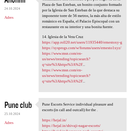
Terminamos este recorrido a
Plaza de San Esteban, un bonito conjunto formado
24.10.2024
por la Iglesia de San Esteban de la que destaca su
imponente torre de 56 metros, la más alta de estilo
Adres
románico en España, el Palacio Episcopal con un
restaurante en su interior y una bonita fuente.
14. Iglesia de la Vera Cruz
https://app.roll20.net/users/11935440/ernestoxy-g
https://sysprogs.com/w/forums/users/ernesto1xyz/
https://www.msn.com/en-
us/news/trending/topicsearch?
q=site%3Ahttps%3A%2F
...
https://www.msn.com/en-
us/news/trending/topicsearch?
q=site%3Ahttps%3A%2F
...
Pune club
Pune Escorts Service individual pleasure and
Pune Escorts Service
escorts (in call and outcall) for the .
25.10.2024
https://hejal.in/
Adres
https://hejal.in/shivaji-nagar-escorts/