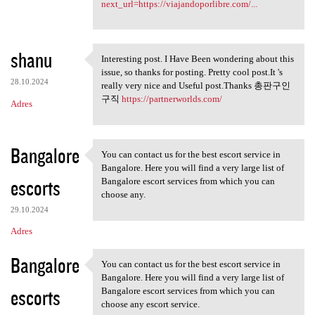
next_url=https://viajandoporlibre.com/...
shanu
Interesting post. I Have Been wondering about this
Interesting post. I Have Been
issue, so thanks for posting. Pretty cool post.It 's
28.10.2024
really very nice and Useful post.Thanks 총판구인
구직
https://partnerworlds.com/
Adres
Bangalore
You can contact us for the best escort service in
You can contact us for the
Bangalore. Here you will find a very large list of
escorts
Bangalore escort services from which you can
choose any.
29.10.2024
Adres
Bangalore
You can contact us for the best escort service in
You can contact us for the
Bangalore. Here you will find a very large list of
escorts
Bangalore escort services from which you can
choose any escort service.