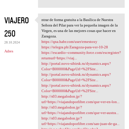
VIAJERO
ntrar de forma gratuita a la Basílica de Nuestra
ntrar de forma gratuita a la
Señora del Pilar para ver la pequeña imagen de la
250
Virgen, es una de las mejores cosas que hacer en
Zaragoza.
https://qna.habr.com/user/ernestoxy
28.10.2024
https://telegra.ph/Zaragoza-para-ver-10-28
Adres
https://escardio--community.force.com/escregister?
returnurl=https://viaj...
http://portal.novo-sibirsk.ru/dynamics.aspx?
Color=B00000&PageUrl=%2FSite...
http://portal.novo-sibirsk.ru/dynamics.aspx?
Color=B00000&PageUrl=%2FSite...
http://portal.novo-sibirsk.ru/dynamics.aspx?
Color=B00000&PageUrl=%2FSite...
http://s03.megalodon.jp/?
url=https://viajandoporlibre.com/que-ver-en-lon...
http://s03.megalodon.jp/?
url=https://viajandoporlibre.com/que-ver-austra...
http://s03.megalodon.jp/?
url=https://viajandoporlibre.com/san-juan-de-ga...