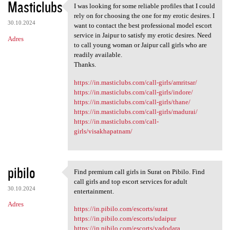
Masticlubs
I was looking for some reliable profiles that I could
I was looking for some
rely on for choosing the one for my erotic desires. I
30.10.2024
want to contact the best professional model escort
service in Jaipur to satisfy my erotic desires. Need
Adres
to call young woman or Jaipur call girls who are
readily available.
Thanks.
https://in.masticlubs.com/call-girls/amritsar/
https://in.masticlubs.com/call-girls/indore/
https://in.masticlubs.com/call-girls/thane/
https://in.masticlubs.com/call-girls/madurai/
https://in.masticlubs.com/call-
girls/visakhapatnam/
pibilo
Find premium call girls in Surat on Pibilo. Find
Find premium call girls in
call girls and top escort services for adult
30.10.2024
entertainment.
Adres
https://in.pibilo.com/escorts/surat
https://in.pibilo.com/escorts/udaipur
https://in.pibilo.com/escorts/vadodara