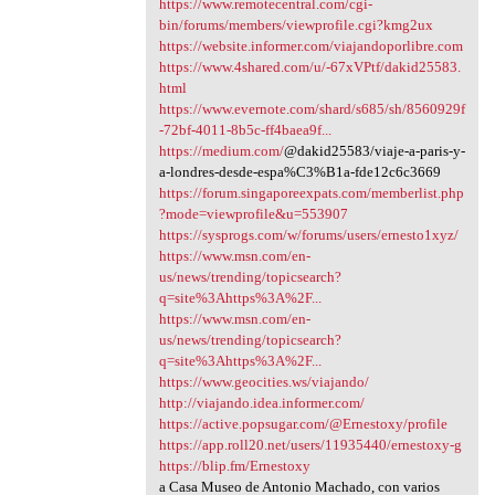
https://www.remotecentral.com/cgi-
bin/forums/members/viewprofile.cgi?kmg2ux
https://website.informer.com/viajandoporlibre.com
https://www.4shared.com/u/-67xVPtf/dakid25583.
html
https://www.evernote.com/shard/s685/sh/8560929f
-72bf-4011-8b5c-ff4baea9f...
https://medium.com/
@dakid25583/viaje-a-paris-y-
a-londres-desde-espa%C3%B1a-fde12c6c3669
https://forum.singaporeexpats.com/memberlist.php
?mode=viewprofile&u=553907
https://sysprogs.com/w/forums/users/ernesto1xyz/
https://www.msn.com/en-
us/news/trending/topicsearch?
q=site%3Ahttps%3A%2F...
https://www.msn.com/en-
us/news/trending/topicsearch?
q=site%3Ahttps%3A%2F...
https://www.geocities.ws/viajando/
http://viajando.idea.informer.com/
https://active.popsugar.com/@Ernestoxy/profile
https://app.roll20.net/users/11935440/ernestoxy-g
https://blip.fm/Ernestoxy
a Casa Museo de Antonio Machado, con varios