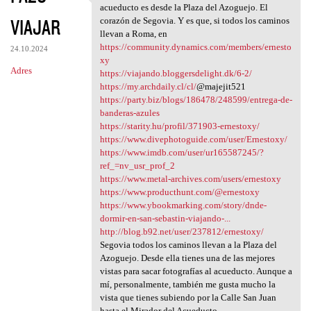
l mejor lugar de Segovia para
acueducto es desde la Plaza del Azoguejo. El
VIAJAR
corazón de Segovia. Y es que, si todos los caminos
llevan a Roma, en
https://community.dynamics.com/members/ernesto
24.10.2024
xy
Adres
https://viajando.bloggersdelight.dk/6-2/
https://my.archdaily.cl/cl/
@majejit521
https://party.biz/blogs/186478/248599/entrega-de-
banderas-azules
https://starity.hu/profil/371903-ernestoxy/
https://www.divephotoguide.com/user/Ernestoxy/
https://www.imdb.com/user/ur165587245/?
ref_=nv_usr_prof_2
https://www.metal-archives.com/users/ernestoxy
https://www.producthunt.com/@ernestoxy
https://www.ybookmarking.com/story/dnde-
dormir-en-san-sebastin-viajando-...
http://blog.b92.net/user/237812/ernestoxy/
Segovia todos los caminos llevan a la Plaza del
Azoguejo. Desde ella tienes una de las mejores
vistas para sacar fotografías al acueducto. Aunque a
mí, personalmente, también me gusta mucho la
vista que tienes subiendo por la Calle San Juan
hasta el Mirador del Acueducto.