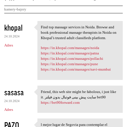
kamery-bajery
K
khopal
Find top massage services in Noida. Browse and
Find top massage services in
o
book professional massage therapists in Noida on
24.10.2024
m
Khopal’s trusted adult classifieds platform.
Adres
e
https://in.khopal.com/massages/noida
https://in.khopal.com/massages/patna
n
https://in.khopal.com/massages/pollachi
t
https://in.khopal.com/massages/pune
https://in.khopal.com/massages/navi-mumbai
a
r
z
sasasa
Friend, this web site might be fabolous, i just like
e
Friend, this web site might
it. سایت پیش بینی فوتبال بدون فیلتر bet90
24.10.2024
https://bet90forward.com
Adres
PAZO
l mejor lugar de Segovia para contemplar el