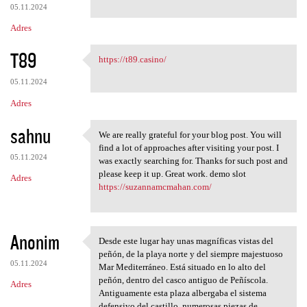
05.11.2024
Adres
T89
https://t89.casino/
https://t89.casino/
05.11.2024
Adres
sahnu
We are really grateful for your blog post. You will
We are really grateful for
find a lot of approaches after visiting your post. I
05.11.2024
was exactly searching for. Thanks for such post and
please keep it up. Great work. demo slot
Adres
https://suzannamcmahan.com/
Anonim
Desde este lugar hay unas magníficas vistas del
Desde este lugar hay unas
peñón, de la playa norte y del siempre majestuoso
05.11.2024
Mar Mediterráneo. Está situado en lo alto del
peñón, dentro del casco antiguo de Peñíscola.
Adres
Antiguamente esta plaza albergaba el sistema
defensivo del castillo, numerosas piezas de