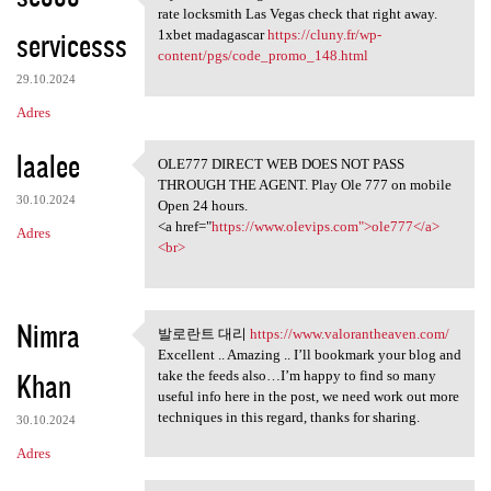
If you are looking for more
rate locksmith Las Vegas check that right away.
servicesss
1xbet madagascar
https://cluny.fr/wp-
content/pgs/code_promo_148.html
29.10.2024
Adres
laalee
OLE777 DIRECT WEB DOES NOT PASS
OLE777 DIRECT WEB DOES NOT
THROUGH THE AGENT. Play Ole 777 on mobile
30.10.2024
Open 24 hours.
<a href="
https://www.olevips.com">ole777</a>
Adres
<br>
Nimra
발로란트 대리
https://www.valorantheaven.com/
발로란트 대리 https://www
Excellent .. Amazing .. I’ll bookmark your blog and
Khan
take the feeds also…I’m happy to find so many
useful info here in the post, we need work out more
techniques in this regard, thanks for sharing.
30.10.2024
Adres