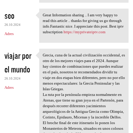
seo
Great Information sharing .. I am very happy to
Great Information sharing ..
read this article .. thanks for giving us go through
26.10.2024
info.Fantastic nice. I appreciate this post. Best iptv
subscription
https://myprivateiptv.com
Adres
viajar por
Grecia, cuna de la actual civilización occidental, es
Grecia, cuna de la actual
otro de los mejores viajes para el 2024. Aunque
el mundo
hay cientos de combinaciones que puedes realizar
en el país, nosotros te recomendados dividir tu
viaje en dos etapas bien diferentes, pero no por ello
26.10.2024
menos espectaculares: la Grecia Peninsular y las
Adres
Islas Griegas.
La ruta por la península empieza normalmente en
Atenas, que tiene su gran joya en el Partenón, para
después recorrer diferentes yacimientos
arqueológicos de la Antigua Grecia como Olimpia,
Corinto, Epidauro, Micenas y la increible Delfos.
El broche final de este itinerario lo ponen los
Monasterios de Meteora, situados en unos colosos