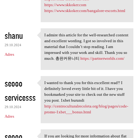
https://www.skkoker.com
https://www.skkoker.com/bangalore-escorts.html
shanu
I admire this article for the well-researched content
I admire this article for the
and excellent wording. I got so involved in this
29.10.2024
material that I couldn’t stop reading. I am
impressed with your work and skill. Thank you so
Adres
much. 총판커뮤니티
https://partnerworlds.com/
seooo
I wanted to thank you for this excellent read!! I
I wanted to thank you for
definitely loved every little bit of it. I have you
servicesss
bookmarked your site to check out the new stuff
you post. 1xbet burundi
http://centroculturalrecoleta.org/blog/pages/code-
29.10.2024
promo-1xbet___bonus.html
Adres
seooo
If you are looking for more information about flat