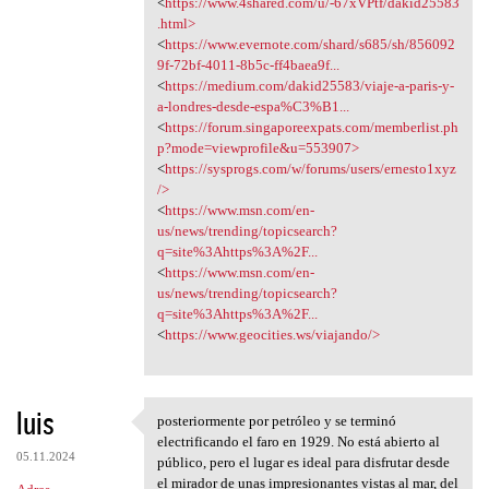
<
https://www.4shared.com/u/-67xVPtf/dakid25583
.html>
<
https://www.evernote.com/shard/s685/sh/856092
9f-72bf-4011-8b5c-ff4baea9f...
<
https://medium.com/dakid25583/viaje-a-paris-y-
a-londres-desde-espa%C3%B1...
<
https://forum.singaporeexpats.com/memberlist.ph
p?mode=viewprofile&u=553907>
<
https://sysprogs.com/w/forums/users/ernesto1xyz
/>
<
https://www.msn.com/en-
us/news/trending/topicsearch?
q=site%3Ahttps%3A%2F...
<
https://www.msn.com/en-
us/news/trending/topicsearch?
q=site%3Ahttps%3A%2F...
<
https://www.geocities.ws/viajando/>
luis
posteriormente por petróleo y se terminó
posteriormente por petróleo y
electrificando el faro en 1929. No está abierto al
05.11.2024
público, pero el lugar es ideal para disfrutar desde
el mirador de unas impresionantes vistas al mar, del