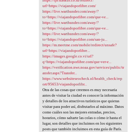
https://fjb.kaskus.co.id/redirect?
url=https://viajandoporlibre.com/
https://live.warthunder.com/away/?
to=https://viajandoporlibre.com/que-ve...
https://live.warthunder.com/away/?
to=https://viajandoporlibre.com/que-ve...
https://live.warthunder.com/away/?
to=https://viajandoporlibre.com/san-ju...
https://m.meetme.com/mobile/redirect/unsafe?
url=https://viajandoporlibre...
https://images.google.co.vi/url?
q=https://viajandoporlibre.com/que-ver-e...
https://verification.nws.noaa.gov/services/public/tr
ansfer.aspx?Transfer...
https://www.websiteseocheck.nl/health_check/rep
ort/95653/viajandoporlibr...
Otra de las cosas que creemos es muy necesaria
antes de visitar la ciudad es conocer la información
y detalles de los atractivos turísticos que quieras
visitar para poder así, disfrutarlos al máximo. Datos
como cuáles son las mejores entradas, precios,
horarios, cómo saltarte las colas o cómo ir hasta el
lugar, son detalles que incluimos en los siguientes
posts que también incluimos en esta guía de París.