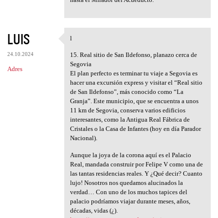
LUIS
l
l
24.10.2024
15. Real sitio de San Ildefonso, planazo cerca de
Segovia
Adres
El plan perfecto es terminar tu viaje a Segovia es
hacer una excursión express y visitar el “Real sitio
de San Ildefonso”, más conocido como “La
Granja”. Este municipio, que se encuentra a unos
11 km de Segovia, conserva varios edificios
interesantes, como la Antigua Real Fábrica de
Cristales o la Casa de Infantes (hoy en día Parador
Nacional).
Aunque la joya de la corona aquí es el Palacio
Real, mandada construir por Felipe V como una de
las tantas residencias reales. Y ¿Qué decir? Cuanto
lujo! Nosotros nos quedamos alucinados la
verdad… Con uno de los muchos tapices del
palacio podríamos viajar durante meses, años,
décadas, vidas (¿).