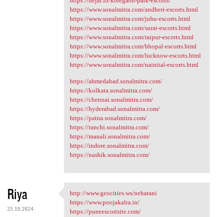
https://hejal.in/koregaon-park-escorts/
https://www.sonalmitra.com/andheri-escorts.html
https://www.sonalmitra.com/juhu-escorts.html
https://www.sonalmitra.com/surat-escorts.html
https://www.sonalmitra.com/raipur-escorts.html
https://www.sonalmitra.com/bhopal-escorts.html
https://www.sonalmitra.com/lucknow-escorts.html
https://www.sonalmitra.com/nainital-escorts.html
https://ahmedabad.sonalmitra.com/
https://kolkata.sonalmitra.com/
https://chennai.sonalmitra.com/
https://hyderabad.sonalmitra.com/
https://patna.sonalmitra.com/
https://ranchi.sonalmitra.com/
https://manali.sonalmitra.com/
https://indore.sonalmitra.com/
https://nashik.sonalmitra.com/
Riya
http://www.geocities.ws/neharani
http://www.geocities.ws
https://www.poojakalra.in/
25.10.2024
https://puneescortsite.com/