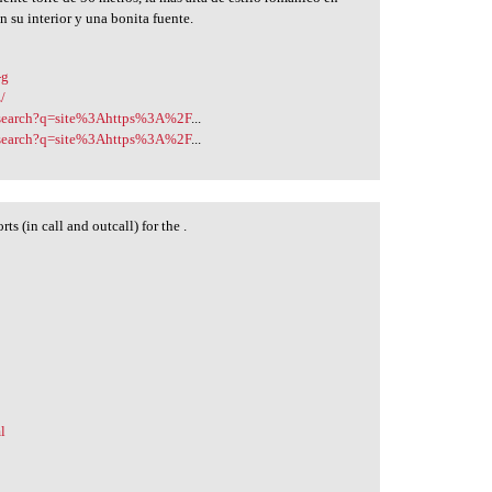
n su interior y una bonita fuente.
-g
/
icsearch?q=site%3Ahttps%3A%2F
...
icsearch?q=site%3Ahttps%3A%2F
...
s (in call and outcall) for the .
l
l