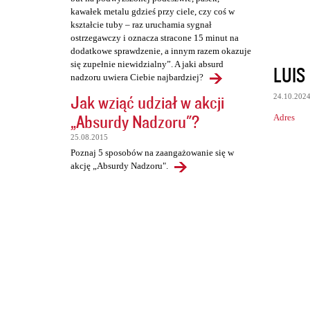
kawałek metalu gdzieś przy ciele, czy coś w
kształcie tuby – raz uruchamia sygnał
ostrzegawczy i oznacza stracone 15 minut na
dodatkowe sprawdzenie, a innym razem okazuje
się zupełnie niewidzialny”. A jaki absurd
LUIS
nadzoru uwiera Ciebie najbardziej?
Jak wziąć udział w akcji
24.10.202
„Absurdy Nadzoru"?
Adres
25.08.2015
Poznaj 5 sposobów na zaangażowanie się w
akcję „Absurdy Nadzoru".