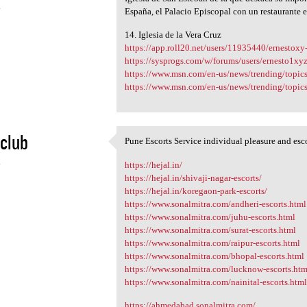
4
España, el Palacio Episcopal con un restaurante e
14. Iglesia de la Vera Cruz
https://app.roll20.net/users/11935440/ernestoxy
https://sysprogs.com/w/forums/users/ernesto1xyz
https://www.msn.com/en-us/news/trending/top
https://www.msn.com/en-us/news/trending/top
club
Pune Escorts Service individual pleasure and escort
Pune Escorts Service
4
https://hejal.in/
https://hejal.in/shivaji-nagar-escorts/
https://hejal.in/koregaon-park-escorts/
https://www.sonalmitra.com/andheri-escorts.html
https://www.sonalmitra.com/juhu-escorts.html
https://www.sonalmitra.com/surat-escorts.html
https://www.sonalmitra.com/raipur-escorts.html
https://www.sonalmitra.com/bhopal-escorts.html
https://www.sonalmitra.com/lucknow-escorts.htm
https://www.sonalmitra.com/nainital-escorts.htm
https://ahmedabad.sonalmitra.com/