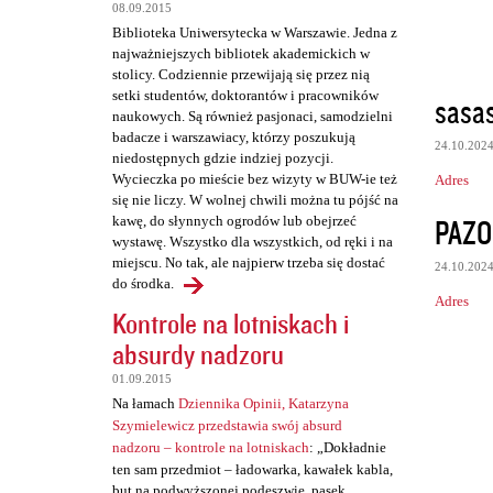
08.09.2015
t
Biblioteka Uniwersytecka w Warszawie. Jedna z
a
najważniejszych bibliotek akademickich w
stolicy. Codziennie przewijają się przez nią
r
setki studentów, doktorantów i pracowników
sasa
z
naukowych. Są również pasjonaci, samodzielni
badacze i warszawiacy, którzy poszukują
e
24.10.202
niedostępnych gdzie indziej pozycji.
Wycieczka po mieście bez wizyty w BUW-ie też
Adres
się nie liczy. W wolnej chwili można tu pójść na
PAZO
kawę, do słynnych ogrodów lub obejrzeć
wystawę. Wszystko dla wszystkich, od ręki i na
miejscu. No tak, ale najpierw trzeba się dostać
24.10.202
do środka.
Adres
Kontrole na lotniskach i
absurdy nadzoru
01.09.2015
Na łamach
Dziennika Opinii, Katarzyna
Szymielewicz przedstawia swój absurd
nadzoru – kontrole na lotniskach
: „Dokładnie
ten sam przedmiot – ładowarka, kawałek kabla,
but na podwyższonej podeszwie, pasek,