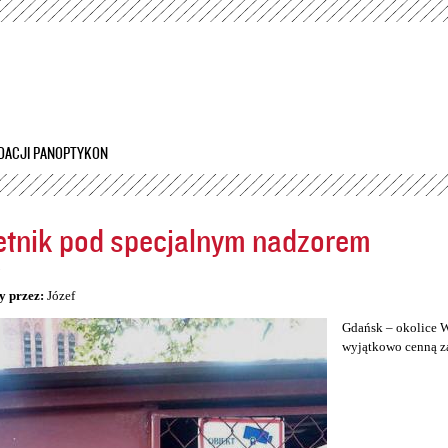
Przejdź
do
treści
DACJI PANOPTYKON
tnik pod specjalnym nadzorem
5
y przez:
Józef
Gdańsk – okolice W
wyjątkowo cenną za