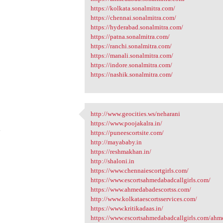
https://kolkata.sonalmitra.com/
https://chennai.sonalmitra.com/
https://hyderabad.sonalmitra.com/
https://patna.sonalmitra.com/
https://ranchi.sonalmitra.com/
https://manali.sonalmitra.com/
https://indore.sonalmitra.com/
https://nashik.sonalmitra.com/
http://www.geocities.ws/neharani
http://www.geocities.ws
https://www.poojakalra.in/
4
https://puneescortsite.com/
http://mayababy.in
https://reshmakhan.in/
http://shaloni.in
https://www.chennaiescortgirls.com/
https://www.escortsahmedabadcallgirls.com/
https://www.ahmedabadescortss.com/
http://www.kolkataescortsservices.com/
https://www.kritikadaas.in/
https://www.escortsahmedabadcallgirls.com/ahme