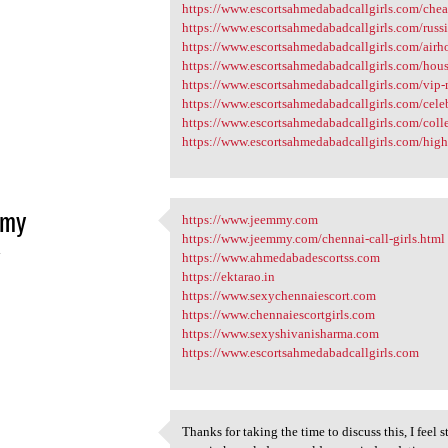
https://www.escortsahmedabadcallgirls.com/chea
https://www.escortsahmedabadcallgirls.com/russi
https://www.escortsahmedabadcallgirls.com/airho
https://www.escortsahmedabadcallgirls.com/hous
https://www.escortsahmedabadcallgirls.com/vip-
https://www.escortsahmedabadcallgirls.com/celeb
https://www.escortsahmedabadcallgirls.com/colle
https://www.escortsahmedabadcallgirls.com/highc
my
https://www.jeemmy.com
https://www.jeemmy.com
https://www.jeemmy.com/chennai-call-girls.html
4
https://www.ahmedabadescortss.com
https://ektarao.in
https://www.sexychennaiescort.com
https://www.chennaiescortgirls.com
https://www.sexyshivanisharma.com
https://www.escortsahmedabadcallgirls.com
Thanks for taking the time to discuss this, I feel 
Thanks for taking the time to