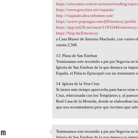
https://www.msn.com/en-us/news/trending/topi
https://www.geocities.ws/viajando/
http://viajando.idea.informer.com/
https://active.popsugar.com/@Ernestoxy/profile
https://app.roll20.net/users/11935440/ernestoxy
https://blip.fm/Ernestoxy
a Casa Museo de Antonio Machado, con varios obj
cuesta 2,50€.
13. Plaza de San Esteban
Terminamos este recorrido a pie por Segovia en l
Iglesia de San Esteban de la que destaca su impon
España, el Palacio Episcopal con un restaurante e
14. Iglesia de la Vera Cruz
Si tienes más tiempo aprovecha para hacer otras vi
Cruz, relacionada con los Templarios y, al parec
Real Casa de la Moneda, donde se elaboraban la
que nos recomendaron pero que tuvimos que salta
im
Terminamos este recorrido a pie por Segovia en l
Terminamos este recorrido a
Iglesia de San Esteban de la que destaca su impon