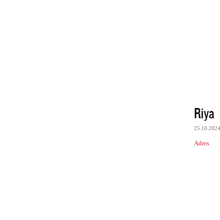
Riya
25.10.202
Adres