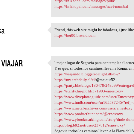
https://in.khopal.com/massages/pune
https://in.khopal.com/massages/navi-mumbai
sa
Friend, this web site might
https://bet90forward.com
4
 VIAJAR
l mejor lugar de Segovia para contemplar el acue
l mejor lugar de Segovia para
Y es que, si todos los caminos llevan a Roma, en
4
https://viajando.bloggersdelight.dk/6-2/
https://my.archdaily.cl/cl/
@majejit521
https://party.biz/blogs/186478/248599/entrega-
https://starity.hu/profil/371903-ernestoxy/
https://www.divephotoguide.com/user/Ernestoxy
https://www.imdb.com/user/ur165587245/?ref_=
https://www.metal-archives.com/users/ernestoxy
https://www.producthunt.com/@ernestoxy
https://www.ybookmarking.com/story/dnde-dormir
http://blog.b92.net/user/237812/ernestoxy/
Segovia todos los caminos llevan a la Plaza del A