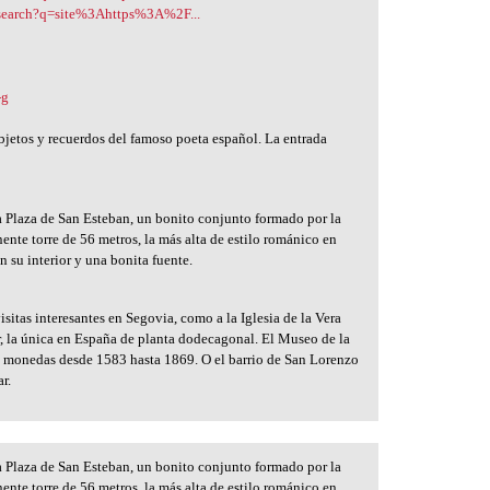
csearch?q=site%3Ahttps%3A%2F...
-g
etos y recuerdos del famoso poeta español. La entrada
a Plaza de San Esteban, un bonito conjunto formado por la
ente torre de 56 metros, la más alta de estilo románico en
n su interior y una bonita fuente.
sitas interesantes en Segovia, como a la Iglesia de la Vera
er, la única en España de planta dodecagonal. El Museo de la
s monedas desde 1583 hasta 1869. O el barrio de San Lorenzo
r.
a Plaza de San Esteban, un bonito conjunto formado por la
ente torre de 56 metros, la más alta de estilo románico en