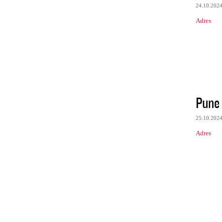
24.10.202
Adres
Pune 
25.10.202
Adres