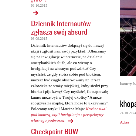
03.10.2015
Dziennik Internautów
zgłasza swój absurd
08.09.2015
Dziennik Internautów dołączył się do naszej
akcji i zgłosił nam swój przykład: „Oburzamy
się na inwigilację w internecie, na działania
amerykańskich służb, ale co wiemy o
inwigilacji na własnym podwórku? Czy
myślałeś, że gdy stoisz sobie pod blokiem,
możesz być ciągle obserwowany np. przez
kamery-b
człowieka ze straży miejskiej, który siedzi przy
biurku i pije kawę? Czy myślałeś, ile naprawdę
kamer może być w Twojej okolicy? A może
K
khop
spojrzysz na mapkę, która może to ukazywać?”.
o
Polecamy artykuł Marcina Maja:
Ktoś nasikał
24.10.202
m
pod kamerą, czyli inwigilacja z perspektywy
własnego podwórka
.
Adres
e
Checkpoint BUW
n