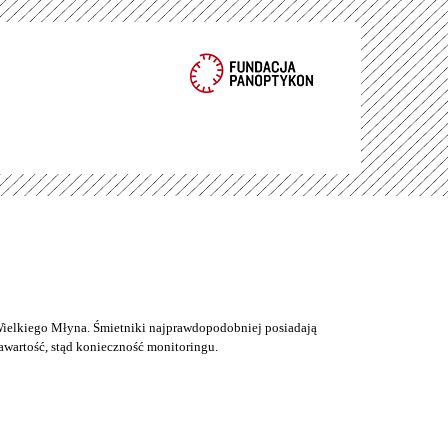
ielkiego Młyna. Śmietniki najprawdopodobniej posiadają
wartość, stąd konieczność monitoringu.