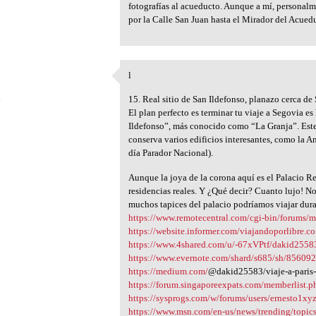
fotografías al acueducto. Aunque a mí, personal
por la Calle San Juan hasta el Mirador del Acued
l
l
4
15. Real sitio de San Ildefonso, planazo cerca de
El plan perfecto es terminar tu viaje a Segovia es
Ildefonso”, más conocido como “La Granja”. Este
conserva varios edificios interesantes, como la A
día Parador Nacional).
Aunque la joya de la corona aquí es el Palacio R
residencias reales. Y ¿Qué decir? Cuanto lujo! 
muchos tapices del palacio podríamos viajar duran
https://www.remotecentral.com/cgi-bin/forums/
https://website.informer.com/viajandoporlibre.c
https://www.4shared.com/u/-67xVPtf/dakid2558
https://www.evernote.com/shard/s685/sh/8560929
https://medium.com/
@dakid25583/viaje-a-pari
https://forum.singaporeexpats.com/memberlis
https://sysprogs.com/w/forums/users/ernesto1xyz
https://www.msn.com/en-us/news/trending/topi