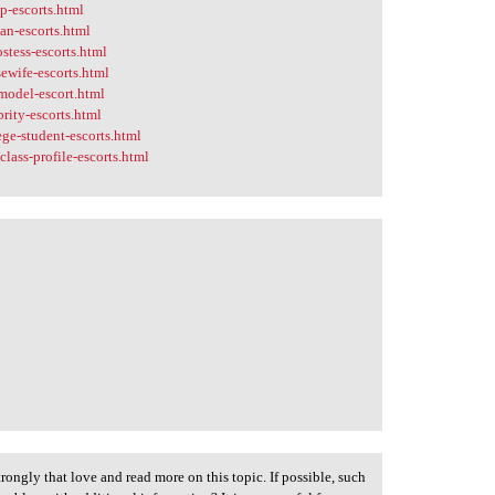
p-escorts.html
an-escorts.html
stess-escorts.html
ewife-escorts.html
model-escort.html
rity-escorts.html
ge-student-escorts.html
lass-profile-escorts.html
strongly that love and read more on this topic. If possible, such