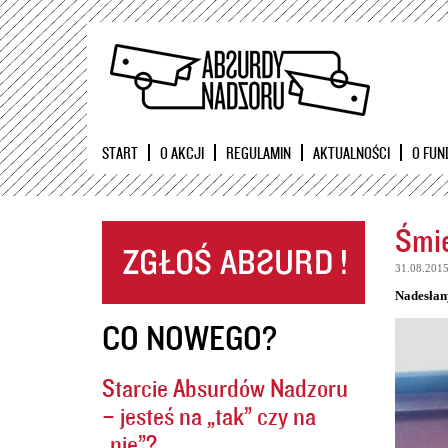
START
O AKCJI
REGULAMIN
AKTUALNOŚCI
O FUN
Śmie
31.08.201
Nadesłan
CO NOWEGO?
Starcie Absurdów Nadzoru
– jesteś na „tak” czy na
„nie”?