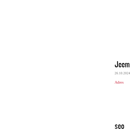
Jeem
26.10.202
Adres
seo