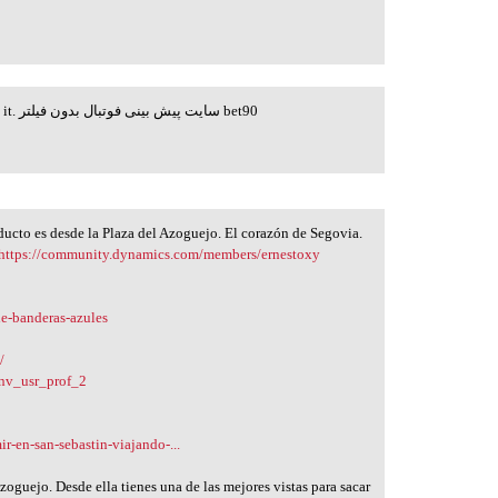
Friend, this web site might be fabolous, i just like it. سایت پیش بینی فوتبال بدون فیلتر bet90
ducto es desde la Plaza del Azoguejo. El corazón de Segovia.
https://community.dynamics.com/members/ernestoxy
de-banderas-azules
/
nv_usr_prof_2
-en-san-sebastin-viajando-...
zoguejo. Desde ella tienes una de las mejores vistas para sacar