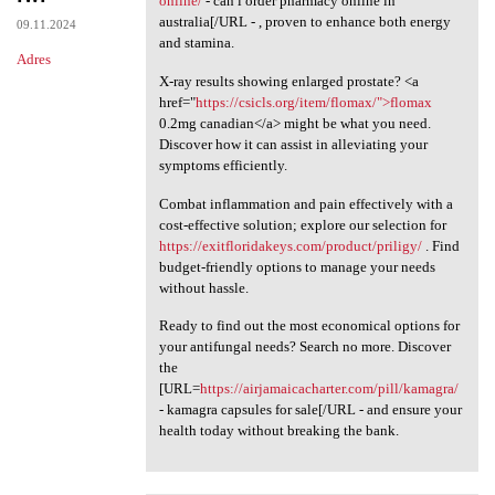
online/
- can i order pharmacy online in
australia[/URL - , proven to enhance both energy
09.11.2024
and stamina.
Adres
X-ray results showing enlarged prostate? <a
href="
https://csicls.org/item/flomax/">flomax
0.2mg canadian</a> might be what you need.
Discover how it can assist in alleviating your
symptoms efficiently.
Combat inflammation and pain effectively with a
cost-effective solution; explore our selection for
https://exitfloridakeys.com/product/priligy/
. Find
budget-friendly options to manage your needs
without hassle.
Ready to find out the most economical options for
your antifungal needs? Search no more. Discover
the
[URL=
https://airjamaicacharter.com/pill/kamagra/
- kamagra capsules for sale[/URL - and ensure your
health today without breaking the bank.