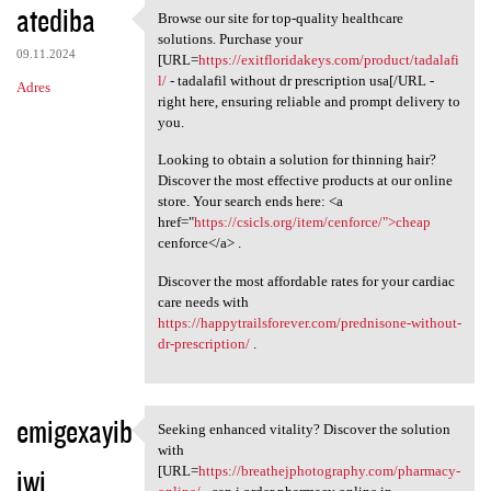
atediba
Browse our site for top-quality healthcare
Browse our site for top
solutions. Purchase your
09.11.2024
[URL=
https://exitfloridakeys.com/product/tadalafi
l/
- tadalafil without dr prescription usa[/URL -
Adres
right here, ensuring reliable and prompt delivery to
you.
Looking to obtain a solution for thinning hair?
Discover the most effective products at our online
store. Your search ends here: <a
href="
https://csicls.org/item/cenforce/">cheap
cenforce</a> .
Discover the most affordable rates for your cardiac
care needs with
https://happytrailsforever.com/prednisone-without-
dr-prescription/
.
emigexayib
Seeking enhanced vitality? Discover the solution
Seeking enhanced vitality?
with
iwi
[URL=
https://breathejphotography.com/pharmacy-