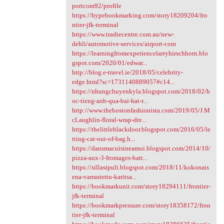
portcom92/profile
https://hypebookmarking.com/story18209204/fro
ntier-jfk-terminal
https://www.tradiecentre.com.au/new-
dehli/automotive-services/airport-com
https://learningfromexperiencelarryhirschhorn.blo
gspot.com/2020/01/edwar...
http://blog.e-travel.ie/2018/05/celebrity-
edge.html?sc=1731140889057#c14...
https://nhungchuyenkyla.blogspot.com/2018/02/h
oc-tieng-anh-qua-bai-hat-r...
http://www.thebostonfashionista.com/2019/05/J.M
cLaughlin-floral-wrap-dre...
https://thelittleblackdoor.blogspot.com/2016/05/le
tting-cat-out-of-bag.h...
https://dansmacuisineamoi.blogspot.com/2014/10/
pizza-aux-3-fromages-batt...
https://sillasipuli.blogspot.com/2018/11/kokonais
ena-varrastettu-karitsa...
https://bookmarkunit.com/story18294111/frontier-
jfk-terminal
https://bookmarkpressure.com/story18358172/fron
tier-jfk-terminal