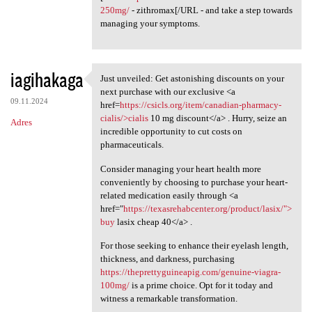
250mg/
- zithromax[/URL - and take a step towards
managing your symptoms.
iagihakaga
Just unveiled: Get astonishing discounts on your
Just unveiled: Get
next purchase with our exclusive <a
09.11.2024
href=
https://csicls.org/item/canadian-pharmacy-
cialis/>cialis
10 mg discount</a> . Hurry, seize an
Adres
incredible opportunity to cut costs on
pharmaceuticals.
Consider managing your heart health more
conveniently by choosing to purchase your heart-
related medication easily through <a
href="
https://texasrehabcenter.org/product/lasix/">
buy
lasix cheap 40</a> .
For those seeking to enhance their eyelash length,
thickness, and darkness, purchasing
https://theprettyguineapig.com/genuine-viagra-
100mg/
is a prime choice. Opt for it today and
witness a remarkable transformation.