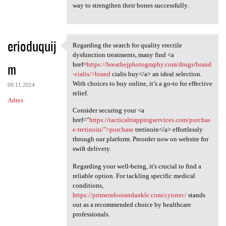
way to strengthen their bones successfully.
erioduquij
Regarding the search for quality erectile
Regarding the search for
dysfunction treatments, many find <a
m
href=
https://breathejphotography.com/drugs/brand
-cialis/>brand
cialis buy</a> an ideal selection.
With choices to buy online, it’s a go-to for effective
09.11.2024
relief.
Adres
Consider securing your <a
href="
https://tacticaltrappingservices.com/purchas
e-tretinoin/">purchase
tretinoin</a> effortlessly
through our platform. Preorder now on website for
swift delivery.
Regarding your well-being, it's crucial to find a
reliable option. For tackling specific medical
conditions,
https://primerafootandankle.com/cytotec/
stands
out as a recommended choice by healthcare
professionals.