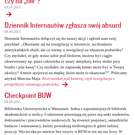
czy na „nie”?
03.10.2015
Dziennik Internautów zgłasza swój absurd
08.09.2015
Dziennik Internautów dołączył się do naszej akcji i zgłosił nam swój
przykład: „Oburzamy się na inwigilację w internecie, na działania
amerykańskich służb, ale co wiemy o inwigilacji na własnym podwórku?
Czy myślałeś, że gdy stoisz sobie pod blokiem, możesz być ciągle
obserwowany np. przez człowieka ze straży miejskiej, który siedzi przy
biurku i pije kawę? Czy myślałeś, ile naprawdę kamer może być w Twojej
okolicy? A może spojrzysz na mapkę, która może to ukazywać?”. Polecamy
artykuł Marcina Maja:
Ktoś nasikał pod kamerą, czyli inwigilacja z
perspektywy własnego podwórka
.
Checkpoint BUW
08.09.2015
Biblioteka Uniwersytecka w Warszawie. Jedna z najważniejszych bibliotek
akademickich w stolicy. Codziennie przewijają się przez nią setki studentów,
doktorantów i pracowników naukowych. Są również pasjonaci, samodzielni
badacze i warszawiacy, którzy poszukują niedostępnych gdzie indziej
pozycji. Wycieczka po mieście bez wizyty w BUW-ie też się nie liczy. W