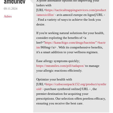
ameunev
X-plore affordable options for improving your
X-plore affordable options
o
lashes with
09.11.2024
m
[URL=
https://tacticaltrappingservices.com/product
/amoxicillin/
- avis amoxil europe en ligne[/URL -
Adres
e
. Find a variety of ways to achieve the look you
n
desire.
t
If you're seeking natural solutions for your health,
consider exploring the benefits of <a
a
href="
https://karachigo.com/drugs/bactrim/">bactr
r
im
960mg</a> . With its comprehensive benefits,
it's a smart addition to your wellness regimen.
z
e
Ease allergy symptoms quickly;
https://mnsmiles.com/pill/tadapox/
to manage
your allergic reactions efficiently.
Optimize your health with
[URL=
https://cubscoutpack152.org/product/synthr
oid/
- purchase synthroid online[/URL - , the
premier destination for acquiring your
prescriptions. Our selection offers peerless efficacy,
ensuring you receive the best care.