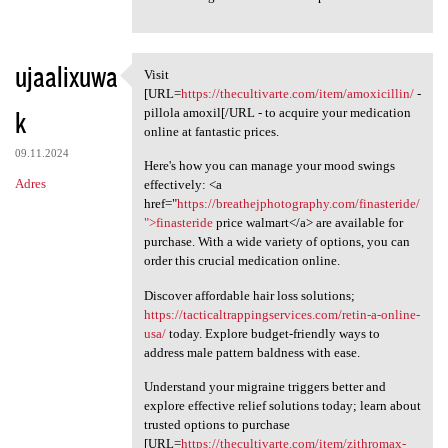
ujaalixuwa
Visit
Visit [URL=https:/
[URL=
https://thecultivarte.com/item/amoxicillin/
-
k
pillola amoxil[/URL - to acquire your medication
online at fantastic prices.
09.11.2024
Here's how you can manage your mood swings
Adres
effectively: <a
href="
https://breathejphotography.com/finasteride/
">finasteride
price walmart</a> are available for
purchase. With a wide variety of options, you can
order this crucial medication online.
Discover affordable hair loss solutions;
https://tacticaltrappingservices.com/retin-a-online-
usa/
today. Explore budget-friendly ways to
address male pattern baldness with ease.
Understand your migraine triggers better and
explore effective relief solutions today; learn about
trusted options to purchase
[URL=
https://thecultivarte.com/item/zithromax-