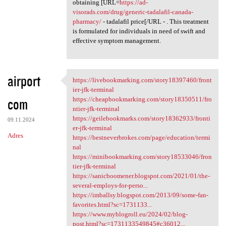
obtaining [URL=
https://ad-
visorads.com/drug/generic-tadalafil-canada-
pharmacy/
- tadalafil price[/URL - . This treatment
is formulated for individuals in need of swift and
effective symptom management.
airport
https://livebookmarking.com/story18397460/front
https://livebookmarking.com
ier-jfk-terminal
com
https://cheapbookmarking.com/story18350511/fro
ntier-jfk-terminal
https://geilebookmarks.com/story18362933/fronti
09.11.2024
er-jfk-terminal
Adres
https://bestneverbrokes.com/page/education/termi
nal
https://minibookmarking.com/story18533046/fron
tier-jfk-terminal
https://sanicboomener.blogspot.com/2021/01/the-
several-employs-for-perso...
https://imballsy.blogspot.com/2013/09/some-fan-
favorites.html?sc=1731133...
https://www.myblogroll.eu/2024/02/blog-
post.html?sc=1731133549845#c36012...