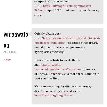
overpaying? Discover the
[URL=
https://oliveogrill.com/ciprofloxacin-
500mg/
- cipro[/URL - and save on your pharmacy
costs.
winaawafo
Quickly obtain your
Quickly obtain your [URL
[URL=
https://texasrehabcenter.org/product/generic
oq
-prednisone-from-india/
- prednisone 40mg[/URL -
prescription to manage benign prostatic
hyperplasia efficiently.
09.11.2024
Adres
Browse our website to locate the <a
href="
https://coastal-
ims.com/drug/zithromax/">purchase
zithromax
online</a> , offering you a economical solution to
treat your swelling.
Many are searching for effective treatments;
discover reliable options and secure
https://csicls.org/drugs/lasix/
.