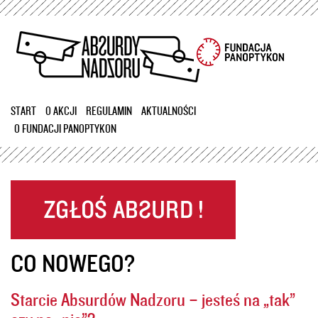
Przejdź
do
treści
START
O AKCJI
REGULAMIN
AKTUALNOŚCI
O FUNDACJI PANOPTYKON
CO NOWEGO?
Starcie Absurdów Nadzoru – jesteś na „tak”