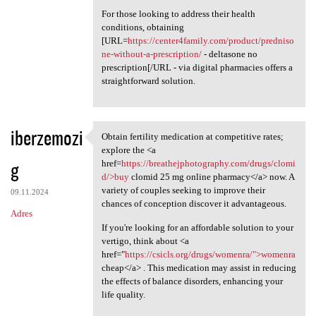
For those looking to address their health
conditions, obtaining
[URL=
https://center4family.com/product/predniso
ne-without-a-prescription/
- deltasone no
prescription[/URL - via digital pharmacies offers a
straightforward solution.
iberzemozi
Obtain fertility medication at competitive rates;
Obtain fertility medication
explore the <a
g
href=
https://breathejphotography.com/drugs/clomi
d/>buy
clomid 25 mg online pharmacy</a> now. A
variety of couples seeking to improve their
09.11.2024
chances of conception discover it advantageous.
Adres
If you're looking for an affordable solution to your
vertigo, think about <a
href="
https://csicls.org/drugs/womenra/">womenra
cheap</a> . This medication may assist in reducing
the effects of balance disorders, enhancing your
life quality.