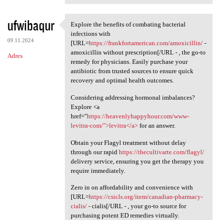
ufwibaqur
Explore the benefits of combating bacterial
Explore the benefits of
infections with
09.11.2024
[URL=
https://frankfortamerican.com/amoxicillin/
-
amoxicillin without prescription[/URL - , the go-to
Adres
remedy for physicians. Easily purchase your
antibiotic from trusted sources to ensure quick
recovery and optimal health outcomes.
Considering addressing hormonal imbalances?
Explore <a
href="
https://heavenlyhappyhour.com/www-
levitra-com/">levitra</a>
for an answer.
Obtain your Flagyl treatment without delay
through our rapid
https://thecultivarte.com/flagyl/
delivery service, ensuring you get the therapy you
require immediately.
Zero in on affordability and convenience with
[URL=
https://csicls.org/item/canadian-pharmacy-
cialis/
- cialis[/URL - , your go-to source for
purchasing potent ED remedies virtually.