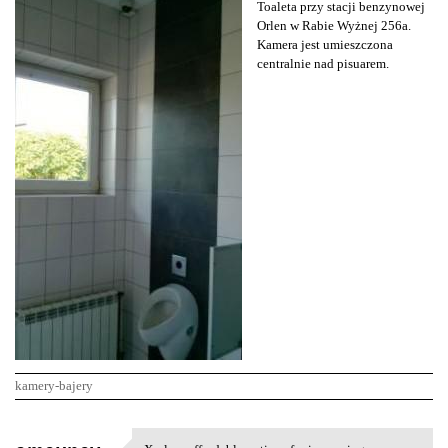
Toaleta przy stacji benzynowej
Orlen w Rabie Wyżnej 256a.
Kamera jest umieszczona
centralnie nad pisuarem.
kamery-bajery
K