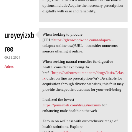
options include Acquire the necessary prescription
digitally with ease and reliability.
uroyeyizxb
When looking to procure
When looking to procure [URL
[URL=
https://glenwoodwine.com/tadapox/
-
ree
tadapox online usa[/URL - , consider numerous
sources offering it online.
09.11.2024
When seeking natural remedies for digestive
Adres
health, consider exploring <a
href="
https://cafeorestaurant.com/drugs/lasix/">las
ix
order on line no prescription</a> . Available for
acquisition through diverse websites, this fruit may
provide therapeutic outcomes for your well-being.
I realized the lowest
https://jomsabah.com/drugs/nexium/
for
enhancing male health on the web.
Zero in on wellness with our exclusive range of
health solutions. Explore