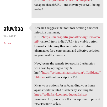
[URL=
https://glenwoodwine.com/tadapox/
-
tadapox cheap[/URL - and elevate your well-being
today!
afuwbaa
Research suggests that for those seeking bacterial
Research suggests that for
infection treatment,
09.11.2024
[URL=
https://brazosportregionalfmc.org/item/amo
xil/
- amoxil from india[/URL - is a viable option.
Adres
Consider obtaining this antibiotic via online
pharmacies for a convenient and effective solution
to your health concerns.
Now, locate the remedy for erectile dysfunction
with ease by opting to buy <a
href="
https://columbiainnastoria.com/pill/fildena/"
>fildena
without prescription</a> .
X-ray your options for safeguarding your home
against water-related disasters by securing the
https://sadlerland.com/product/tadalista/
insurance. Explore cost-effective options to protect
your property today.