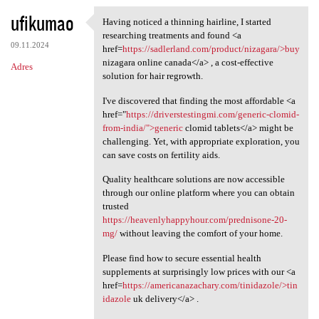
ufikumao
Having noticed a thinning hairline, I started
Having noticed a thinning
researching treatments and found <a
09.11.2024
href=
https://sadlerland.com/product/nizagara/>buy
nizagara online canada</a> , a cost-effective
Adres
solution for hair regrowth.
I've discovered that finding the most affordable <a
href="
https://driverstestingmi.com/generic-clomid-
from-india/">generic
clomid tablets</a> might be
challenging. Yet, with appropriate exploration, you
can save costs on fertility aids.
Quality healthcare solutions are now accessible
through our online platform where you can obtain
trusted
https://heavenlyhappyhour.com/prednisone-20-
mg/
without leaving the comfort of your home.
Please find how to secure essential health
supplements at surprisingly low prices with our <a
href=
https://americanazachary.com/tinidazole/>tin
idazole
uk delivery</a> .