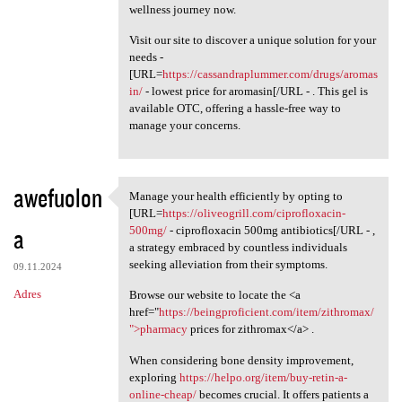
wellness journey now.
Visit our site to discover a unique solution for your
needs -
[URL=
https://cassandraplummer.com/drugs/aromas
in/
- lowest price for aromasin[/URL - . This gel is
available OTC, offering a hassle-free way to
manage your concerns.
awefuolon
Manage your health efficiently by opting to
Manage your health
[URL=
https://oliveogrill.com/ciprofloxacin-
a
500mg/
- ciprofloxacin 500mg antibiotics[/URL - ,
a strategy embraced by countless individuals
seeking alleviation from their symptoms.
09.11.2024
Adres
Browse our website to locate the <a
href="
https://beingproficient.com/item/zithromax/
">pharmacy
prices for zithromax</a> .
When considering bone density improvement,
exploring
https://helpo.org/item/buy-retin-a-
online-cheap/
becomes crucial. It offers patients a