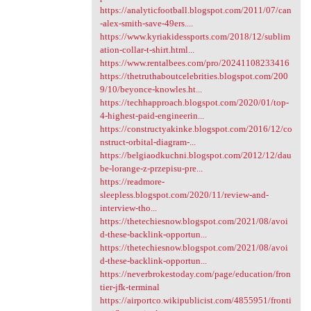
https://analyticfootball.blogspot.com/2011/07/can
-alex-smith-save-49ers....
https://www.kyriakidessports.com/2018/12/sublim
ation-collar-t-shirt.html...
https://www.rentalbees.com/pro/20241108233416
https://thetruthaboutcelebrities.blogspot.com/200
9/10/beyonce-knowles.ht...
https://techhapproach.blogspot.com/2020/01/top-
4-highest-paid-engineerin...
https://constructyakinke.blogspot.com/2016/12/co
nstruct-orbital-diagram-...
https://belgiaodkuchni.blogspot.com/2012/12/dau
be-lorange-z-przepisu-pre...
https://readmore-
sleepless.blogspot.com/2020/11/review-and-
interview-tho...
https://thetechiesnow.blogspot.com/2021/08/avoi
d-these-backlink-opportun...
https://thetechiesnow.blogspot.com/2021/08/avoi
d-these-backlink-opportun...
https://neverbrokestoday.com/page/education/fron
tier-jfk-terminal
https://airportco.wikipublicist.com/4855951/fronti