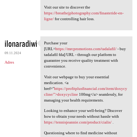
Visit our site to discover the
https://breathejphotography.com/finasteride-en-
ligne/
for controlling hair loss.
ilonaradiwi
Purchase your
Purchase your [URL=https:/
[URL=
https://mrcpromotions.com/tadalafil/
- buy
09.11.2024
tadalafil fda[/URL - through our platform to
guarantee you receive quality treatment with
Adres
convenience.
Visit our webpage to buy your essential
medication. <a
href="
https://profitplusfinancial.com/item/doxycy
cline/">doxycycline
100mg</a> seamlessly, for
managing your health requirements.
Looking to enhance your well-being? Discover
how to obtain your needs without hassle with
https://tennisjeannie.com/product/cialis/
.
Questioning where to find medicine without