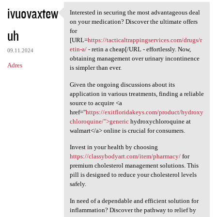
ivuovaxtew
Interested in securing the most advantageous deal
Interested in securing the
on your medication? Discover the ultimate offers
uh
for
[URL=
https://tacticaltrappingservices.com/drugs/r
etin-a/
- retin a cheap[/URL - effortlessly. Now,
09.11.2024
obtaining management over urinary incontinence
Adres
is simpler than ever.
Given the ongoing discussions about its
application in various treatments, finding a reliable
source to acquire <a
href="
https://exitfloridakeys.com/product/hydroxy
chloroquine/">generic
hydroxychloroquine at
walmart</a> online is crucial for consumers.
Invest in your health by choosing
https://classybodyart.com/item/pharmacy/
for
premium cholesterol management solutions. This
pill is designed to reduce your cholesterol levels
safely.
In need of a dependable and efficient solution for
inflammation? Discover the pathway to relief by