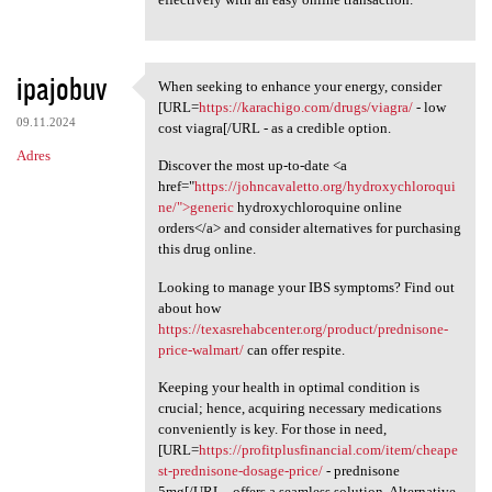
ipajobuv
When seeking to enhance your energy, consider
When seeking to enhance your
[URL=
https://karachigo.com/drugs/viagra/
- low
09.11.2024
cost viagra[/URL - as a credible option.
Adres
Discover the most up-to-date <a
href="
https://johncavaletto.org/hydroxychloroqui
ne/">generic
hydroxychloroquine online
orders</a> and consider alternatives for purchasing
this drug online.
Looking to manage your IBS symptoms? Find out
about how
https://texasrehabcenter.org/product/prednisone-
price-walmart/
can offer respite.
Keeping your health in optimal condition is
crucial; hence, acquiring necessary medications
conveniently is key. For those in need,
[URL=
https://profitplusfinancial.com/item/cheape
st-prednisone-dosage-price/
- prednisone
5mg[/URL - offers a seamless solution. Alternative