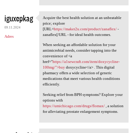
iguxepkag
Acquire the best health solution at an unbeatable
Acquire the best health
price; explore
09.11.2024
[URL=
https://maker2u.com/product/zanaflex/
-
zanaflex[/URL - for ideal health outcomes.
Adres
When seeking an affordable solution for your
antimicrobial needs, consider tapping into the
convenience of <a
href="
https://a1sewcraft.com/item/doxycycline-
100mg/">buy
doxycycline</a> . This digital
pharmacy offers a wide selection of generic
medications that meet various health conditions
efficiently.
Seeking relief from BPH symptoms? Explore your
options with
https://umichicago.com/drugs/flomax/
, a solution
for alleviating prostate enlargement symptoms.