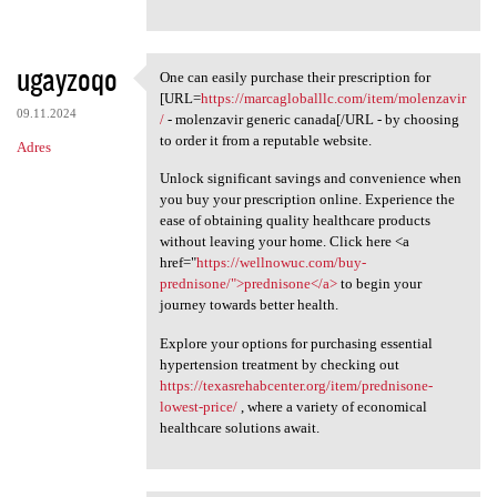
ugayzoqo
One can easily purchase their prescription for
One can easily purchase their
[URL=
https://marcagloballlc.com/item/molenzavir
09.11.2024
/
- molenzavir generic canada[/URL - by choosing
to order it from a reputable website.
Adres
Unlock significant savings and convenience when
you buy your prescription online. Experience the
ease of obtaining quality healthcare products
without leaving your home. Click here <a
href="
https://wellnowuc.com/buy-
prednisone/">prednisone</a>
to begin your
journey towards better health.
Explore your options for purchasing essential
hypertension treatment by checking out
https://texasrehabcenter.org/item/prednisone-
lowest-price/
, where a variety of economical
healthcare solutions await.