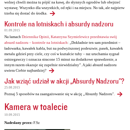
wolnej chwili można tu pójść na kawę, do słynnych ogrodów lub obejrzeć
wystawę. Wszystko dla wszystkich, od ręki i na miejscu. No tak, ale najpierw
trzeba się dostać do środka.
Kontrole na lotniskach i absurdy nadzoru
01.09.2015
Na łamach
Dziennika Opinii, Katarzyna Szymielewicz przedstawia swój
absurd nadzoru – kontrole na lotniskach
: „Dokładnie ten sam przedmiot –
ładowarka, kawałek kabla, but na podwyższonej podeszwie, pasek, kawałek
metalu gdzieś przy ciele, czy coś w kształcie tuby – raz uruchamia sygnał
ostrzegawczy i oznacza stracone 15 minut na dodatkowe sprawdzenie, a
innym razem okazuje się zupełnie niewidzialny”. A jaki absurd nadzoru
uwiera Ciebie najbardziej?
Jak wziąć udział w akcji „Absurdy Nadzoru"?
25.08.2015
Poznaj 5 sposobów na zaangażowanie się w akcję „Absurdy Nadzoru".
Kamera w toalecie
10.09.2015
Nadesłany przez:
F.Sz