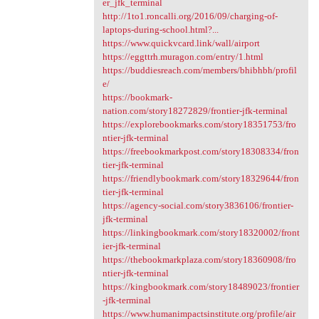
er_jfk_terminal
http://1to1.roncalli.org/2016/09/charging-of-
laptops-during-school.html?...
https://www.quickvcard.link/wall/airport
https://eggttrh.muragon.com/entry/1.html
https://buddiesreach.com/members/bhibhbh/profil
e/
https://bookmark-
nation.com/story18272829/frontier-jfk-terminal
https://explorebookmarks.com/story18351753/fro
ntier-jfk-terminal
https://freebookmarkpost.com/story18308334/fron
tier-jfk-terminal
https://friendlybookmark.com/story18329644/fron
tier-jfk-terminal
https://agency-social.com/story3836106/frontier-
jfk-terminal
https://linkingbookmark.com/story18320002/front
ier-jfk-terminal
https://thebookmarkplaza.com/story18360908/fro
ntier-jfk-terminal
https://kingbookmark.com/story18489023/frontier
-jfk-terminal
https://www.humanimpactsinstitute.org/profile/air