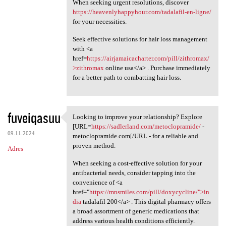
When seeking urgent resolutions, discover
https://heavenlyhappyhour.com/tadalafil-en-ligne/
for your necessities.
Seek effective solutions for hair loss management
with <a
href=
https://airjamaicacharter.com/pill/zithromax/
>zithromax
online usa</a> . Purchase immediately
for a better path to combatting hair loss.
fuveiqasuu
Looking to improve your relationship? Explore
Looking to improve your
[URL=
https://sadlerland.com/metoclopramide/
-
09.11.2024
metoclopramide.com[/URL - for a reliable and
proven method.
Adres
When seeking a cost-effective solution for your
antibacterial needs, consider tapping into the
convenience of <a
href="
https://mnsmiles.com/pill/doxycycline/">in
dia
tadalafil 200</a> . This digital pharmacy offers
a broad assortment of generic medications that
address various health conditions efficiently.