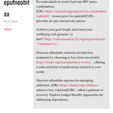
epufneobit
For individuals in need of private HIV status
For individuals in need of
confirmation,
ax
[URL=
https://tacticaltrappingservices.com/product
/tadalafil/
- lowest price for tadalafil[/URL -
provides an easy and private option.
09.11.2024
Adres
Achieve your goal height and boost your
wellbeing with genuine <a
href="
https://cubscoutpack152.org/drug/tretinoin/
">tretinoin</a>
.
Discover affordable solutions for hair loss
treatment by choosing to buy from our reliable
https://helpo.org/item/pharmacy-to-buy/
, offering
a wide selection of medications tailored to your
needs.
Discover affordable options for managing
addiction; [URL=
https://damcf.org/vidalista/
-
where to buy vidalista[/URL - offers a pathway to
recovery. Explore budget-friendly approaches for
addressing dependency.