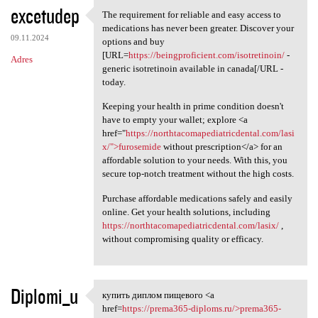
excetudep
The requirement for reliable and easy access to
The requirement for reliable
medications has never been greater. Discover your
09.11.2024
options and buy
[URL=
https://beingproficient.com/isotretinoin/
-
Adres
generic isotretinoin available in canada[/URL -
today.
Keeping your health in prime condition doesn't
have to empty your wallet; explore <a
href="
https://northtacomapediatricdental.com/lasi
x/">furosemide
without prescription</a> for an
affordable solution to your needs. With this, you
secure top-notch treatment without the high costs.
Purchase affordable medications safely and easily
online. Get your health solutions, including
https://northtacomapediatricdental.com/lasix/
,
without compromising quality or efficacy.
Diplomi_u
купить диплом пищевого <a
купить диплом пищевого <a
href=
https://prema365-diploms.ru/>prema365-