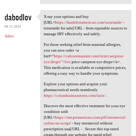
dabodlov
X-ray your options and buy
X-ray your options and buy
[URL=
https://frankfortamerican.com/torsemide/
-
09.11.2024
torsemide for sale[/URL - from reputable sources to
manage HIV effectively and safely.
Adres
For those seeking relief from seasonal allergies,
you can now order <a
href="
https://cafeorestaurant.com/item/careprost-
eye-drops/">low
price careprost eye drops</a> .
This medication is available at competitive prices,
offering a easy way to handle your symptoms.
Explore your options and acquire your
pharmaceutical needs seamlessly
https://columbiainnastoria.com/lasix/
.
Discover the most effective treatment for your eye
condition with
[URL=
https://mrcpromotions.com/pill/stromectol-
online-no-script/
- buy stromectol without
prescription usa[/URL - . Secure this top-rated
cream through our website for rapid relief.