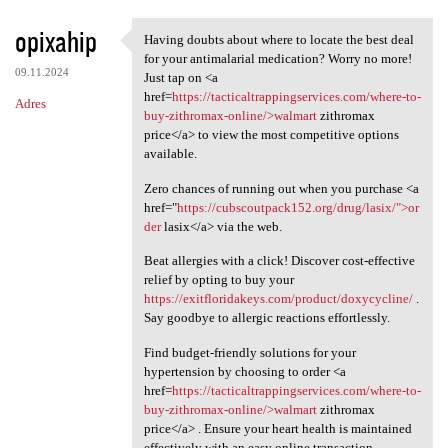
opixahip
Having doubts about where to locate the best deal
Having doubts about where to
for your antimalarial medication? Worry no more!
09.11.2024
Just tap on <a
href=
https://tacticaltrappingservices.com/where-to-
Adres
buy-zithromax-online/>walmart
zithromax
price</a> to view the most competitive options
available.
Zero chances of running out when you purchase <a
href="
https://cubscoutpack152.org/drug/lasix/">or
der
lasix</a> via the web.
Beat allergies with a click! Discover cost-effective
relief by opting to buy your
https://exitfloridakeys.com/product/doxycycline/
.
Say goodbye to allergic reactions effortlessly.
Find budget-friendly solutions for your
hypertension by choosing to order <a
href=
https://tacticaltrappingservices.com/where-to-
buy-zithromax-online/>walmart
zithromax
price</a> . Ensure your heart health is maintained
effectively with an easy online transaction.