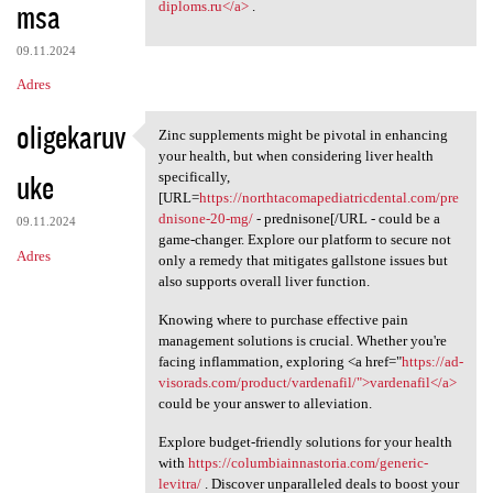
msa
diploms.ru</a>
.
09.11.2024
Adres
oligekaruv
Zinc supplements might be pivotal in enhancing
Zinc supplements might be
your health, but when considering liver health
uke
specifically,
[URL=
https://northtacomapediatricdental.com/pre
dnisone-20-mg/
- prednisone[/URL - could be a
09.11.2024
game-changer. Explore our platform to secure not
Adres
only a remedy that mitigates gallstone issues but
also supports overall liver function.
Knowing where to purchase effective pain
management solutions is crucial. Whether you're
facing inflammation, exploring <a href="
https://ad-
visorads.com/product/vardenafil/">vardenafil</a>
could be your answer to alleviation.
Explore budget-friendly solutions for your health
with
https://columbiainnastoria.com/generic-
levitra/
. Discover unparalleled deals to boost your