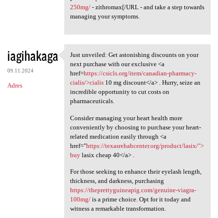
250mg/
- zithromax[/URL - and take a step towards
managing your symptoms.
iagihakaga
Just unveiled: Get astonishing discounts on your
Just unveiled: Get
next purchase with our exclusive <a
09.11.2024
href=
https://csicls.org/item/canadian-pharmacy-
cialis/>cialis
10 mg discount</a> . Hurry, seize an
Adres
incredible opportunity to cut costs on
pharmaceuticals.
Consider managing your heart health more
conveniently by choosing to purchase your heart-
related medication easily through <a
href="
https://texasrehabcenter.org/product/lasix/">
buy
lasix cheap 40</a> .
For those seeking to enhance their eyelash length,
thickness, and darkness, purchasing
https://theprettyguineapig.com/genuine-viagra-
100mg/
is a prime choice. Opt for it today and
witness a remarkable transformation.