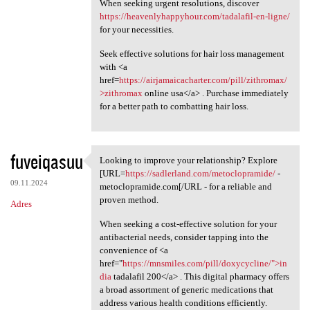
When seeking urgent resolutions, discover
https://heavenlyhappyhour.com/tadalafil-en-ligne/
for your necessities.
Seek effective solutions for hair loss management
with <a
href=
https://airjamaicacharter.com/pill/zithromax/
>zithromax
online usa</a> . Purchase immediately
for a better path to combatting hair loss.
fuveiqasuu
Looking to improve your relationship? Explore
Looking to improve your
[URL=
https://sadlerland.com/metoclopramide/
-
09.11.2024
metoclopramide.com[/URL - for a reliable and
proven method.
Adres
When seeking a cost-effective solution for your
antibacterial needs, consider tapping into the
convenience of <a
href="
https://mnsmiles.com/pill/doxycycline/">in
dia
tadalafil 200</a> . This digital pharmacy offers
a broad assortment of generic medications that
address various health conditions efficiently.