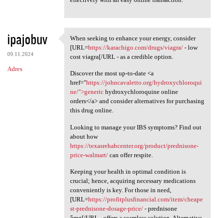
ipajobuv
When seeking to enhance your energy, consider
When seeking to enhance your
[URL=
https://karachigo.com/drugs/viagra/
- low
09.11.2024
cost viagra[/URL - as a credible option.
Adres
Discover the most up-to-date <a
href="
https://johncavaletto.org/hydroxychloroqui
ne/">generic
hydroxychloroquine online
orders</a> and consider alternatives for purchasing
this drug online.
Looking to manage your IBS symptoms? Find out
about how
https://texasrehabcenter.org/product/prednisone-
price-walmart/
can offer respite.
Keeping your health in optimal condition is
crucial; hence, acquiring necessary medications
conveniently is key. For those in need,
[URL=
https://profitplusfinancial.com/item/cheape
st-prednisone-dosage-price/
- prednisone
5mg[/URL - offers a seamless solution. Alternative