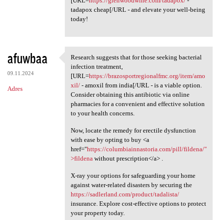
[URL=
https://glenwoodwine.com/tadapox/
-
tadapox cheap[/URL - and elevate your well-being
today!
afuwbaa
Research suggests that for those seeking bacterial
Research suggests that for
infection treatment,
09.11.2024
[URL=
https://brazosportregionalfmc.org/item/amo
xil/
- amoxil from india[/URL - is a viable option.
Adres
Consider obtaining this antibiotic via online
pharmacies for a convenient and effective solution
to your health concerns.
Now, locate the remedy for erectile dysfunction
with ease by opting to buy <a
href="
https://columbiainnastoria.com/pill/fildena/"
>fildena
without prescription</a> .
X-ray your options for safeguarding your home
against water-related disasters by securing the
https://sadlerland.com/product/tadalista/
insurance. Explore cost-effective options to protect
your property today.