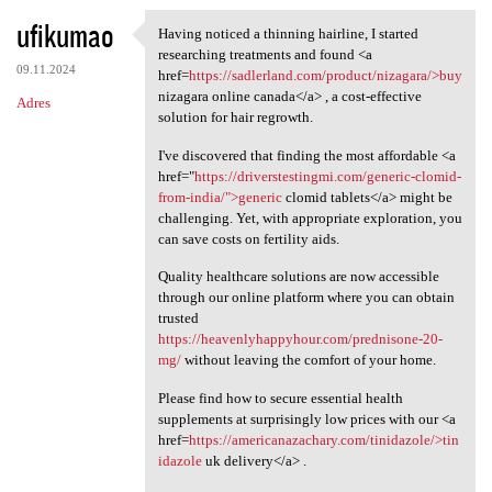
ufikumao
Having noticed a thinning hairline, I started
Having noticed a thinning
researching treatments and found <a
09.11.2024
href=
https://sadlerland.com/product/nizagara/>buy
nizagara online canada</a> , a cost-effective
Adres
solution for hair regrowth.
I've discovered that finding the most affordable <a
href="
https://driverstestingmi.com/generic-clomid-
from-india/">generic
clomid tablets</a> might be
challenging. Yet, with appropriate exploration, you
can save costs on fertility aids.
Quality healthcare solutions are now accessible
through our online platform where you can obtain
trusted
https://heavenlyhappyhour.com/prednisone-20-
mg/
without leaving the comfort of your home.
Please find how to secure essential health
supplements at surprisingly low prices with our <a
href=
https://americanazachary.com/tinidazole/>tin
idazole
uk delivery</a> .