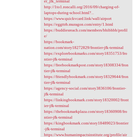
er_jfk_terminal
http://1to1.roncalli.org/2016/09/charging-of-
laptops-during-school.html?...
https://www.quickvcard.link/wall/airport
https://eggttrh.muragon.com/entry/1.html
https://buddiesreach.com/members/bhibhbh/profil
e/
https://bookmark-
nation.com/story18272829/frontier-jfk-terminal
https://explorebookmarks.com/story18351753/fro
ntier-jfk-terminal
https://freebookmarkpost.com/story18308334/fron
tier-jfk-terminal
https://friendlybookmark.com/story18329644/fron
tier-jfk-terminal
https://agency-social.com/story3836106/frontier-
jfk-terminal
https://linkingbookmark.com/story18320002/front
ier-jfk-terminal
https://thebookmarkplaza.com/story18360908/fro
ntier-jfk-terminal
https://kingbookmark.com/story18489023/frontier
-jfk-terminal
https://www.humanimpactsinstitute.org/profile/air