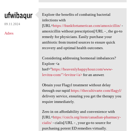
ufwibaqur
Explore the benefits of combating bacterial
Explore the benefits of
infections with
09.11.2024
[URL=
https://frankfortamerican.com/amoxicillin/
-
amoxicillin without prescription[/URL - , the go-to
Adres
remedy for physicians. Easily purchase your
antibiotic from trusted sources to ensure quick
recovery and optimal health outcomes.
Considering addressing hormonal imbalances?
Explore <a
href="
https://heavenlyhappyhour.com/www-
levitra-com/">levitra</a>
for an answer.
Obtain your Flagyl treatment without delay
through our rapid
https://thecultivarte.com/flagyl/
delivery service, ensuring you get the therapy you
require immediately.
Zero in on affordability and convenience with
[URL=
https://csicls.org/item/canadian-pharmacy-
cialis/
- cialis[/URL - , your go-to source for
purchasing potent ED remedies virtually.