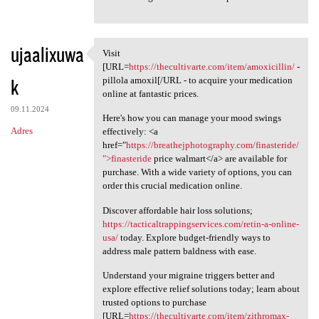
ujaalixuwa
Visit
Visit [URL=https:/
[URL=
https://thecultivarte.com/item/amoxicillin/
-
k
pillola amoxil[/URL - to acquire your medication
online at fantastic prices.
09.11.2024
Here's how you can manage your mood swings
Adres
effectively: <a
href="
https://breathejphotography.com/finasteride/
">finasteride
price walmart</a> are available for
purchase. With a wide variety of options, you can
order this crucial medication online.
Discover affordable hair loss solutions;
https://tacticaltrappingservices.com/retin-a-online-
usa/
today. Explore budget-friendly ways to
address male pattern baldness with ease.
Understand your migraine triggers better and
explore effective relief solutions today; learn about
trusted options to purchase
[URL=
https://thecultivarte.com/item/zithromax-