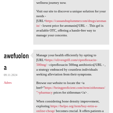
wellness journey now.
Visit our site to discover a unique solution for your
needs -
[URL=
https://cassandraplummer.com/drugs/aromas
in/
- lowest price for aromasin[/URL - . This gel is
available OTC, offering a hassle-free way to
manage your concerns.
awefuolon
Manage your health efficiently by opting to
Manage your health
[URL=
https://oliveogrill.com/ciprofloxacin-
a
500mg/
- ciprofloxacin 500mg antibiotics[/URL - ,
a strategy embraced by countless individuals
seeking alleviation from their symptoms.
09.11.2024
Adres
Browse our website to locate the <a
href="
https://beingproficient.com/item/zithromax/
">pharmacy
prices for zithromax</a> .
When considering bone density improvement,
exploring
https://helpo.org/item/buy-retin-a-
online-cheap/
becomes crucial. It offers patients a