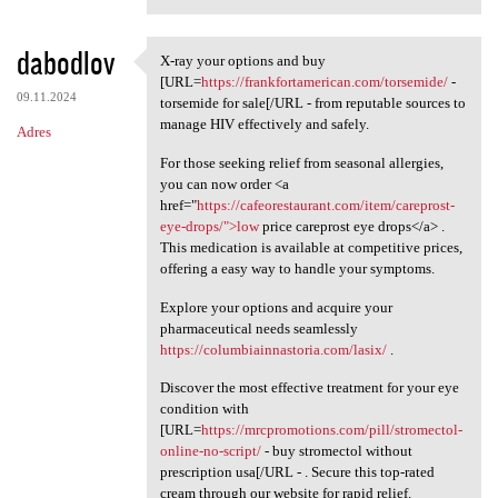
dabodlov
X-ray your options and buy
X-ray your options and buy
[URL=
https://frankfortamerican.com/torsemide/
-
09.11.2024
torsemide for sale[/URL - from reputable sources to
manage HIV effectively and safely.
Adres
For those seeking relief from seasonal allergies,
you can now order <a
href="
https://cafeorestaurant.com/item/careprost-
eye-drops/">low
price careprost eye drops</a> .
This medication is available at competitive prices,
offering a easy way to handle your symptoms.
Explore your options and acquire your
pharmaceutical needs seamlessly
https://columbiainnastoria.com/lasix/
.
Discover the most effective treatment for your eye
condition with
[URL=
https://mrcpromotions.com/pill/stromectol-
online-no-script/
- buy stromectol without
prescription usa[/URL - . Secure this top-rated
cream through our website for rapid relief.