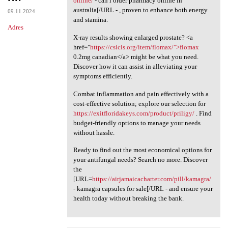
online/
- can i order pharmacy online in
australia[/URL - , proven to enhance both energy
09.11.2024
and stamina.
Adres
X-ray results showing enlarged prostate? <a
href="
https://csicls.org/item/flomax/">flomax
0.2mg canadian</a> might be what you need.
Discover how it can assist in alleviating your
symptoms efficiently.
Combat inflammation and pain effectively with a
cost-effective solution; explore our selection for
https://exitfloridakeys.com/product/priligy/
. Find
budget-friendly options to manage your needs
without hassle.
Ready to find out the most economical options for
your antifungal needs? Search no more. Discover
the
[URL=
https://airjamaicacharter.com/pill/kamagra/
- kamagra capsules for sale[/URL - and ensure your
health today without breaking the bank.