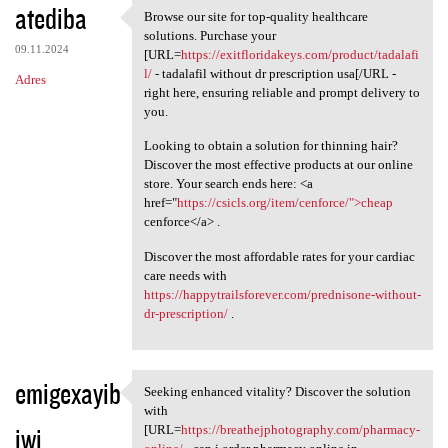
atediba
Browse our site for top-quality healthcare
Browse our site for top
solutions. Purchase your
09.11.2024
[URL=
https://exitfloridakeys.com/product/tadalafi
l/
- tadalafil without dr prescription usa[/URL -
Adres
right here, ensuring reliable and prompt delivery to
you.
Looking to obtain a solution for thinning hair?
Discover the most effective products at our online
store. Your search ends here: <a
href="
https://csicls.org/item/cenforce/">cheap
cenforce</a> .
Discover the most affordable rates for your cardiac
care needs with
https://happytrailsforever.com/prednisone-without-
dr-prescription/
.
emigexayib
Seeking enhanced vitality? Discover the solution
Seeking enhanced vitality?
with
iwi
[URL=
https://breathejphotography.com/pharmacy-