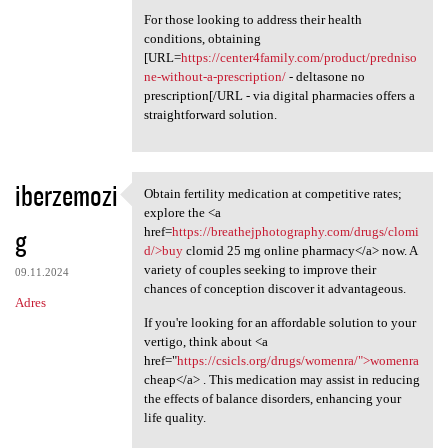
For those looking to address their health
conditions, obtaining
[URL=
https://center4family.com/product/predniso
ne-without-a-prescription/
- deltasone no
prescription[/URL - via digital pharmacies offers a
straightforward solution.
iberzemozi
Obtain fertility medication at competitive rates;
Obtain fertility medication
explore the <a
g
href=
https://breathejphotography.com/drugs/clomi
d/>buy
clomid 25 mg online pharmacy</a> now. A
variety of couples seeking to improve their
09.11.2024
chances of conception discover it advantageous.
Adres
If you're looking for an affordable solution to your
vertigo, think about <a
href="
https://csicls.org/drugs/womenra/">womenra
cheap</a> . This medication may assist in reducing
the effects of balance disorders, enhancing your
life quality.