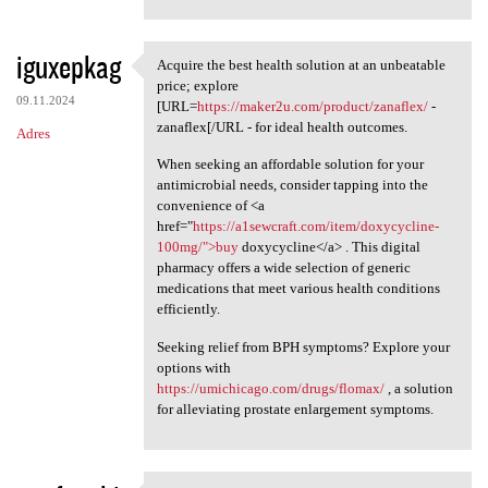
iguxepkag
Acquire the best health solution at an unbeatable
Acquire the best health
price; explore
09.11.2024
[URL=
https://maker2u.com/product/zanaflex/
-
zanaflex[/URL - for ideal health outcomes.
Adres
When seeking an affordable solution for your
antimicrobial needs, consider tapping into the
convenience of <a
href="
https://a1sewcraft.com/item/doxycycline-
100mg/">buy
doxycycline</a> . This digital
pharmacy offers a wide selection of generic
medications that meet various health conditions
efficiently.
Seeking relief from BPH symptoms? Explore your
options with
https://umichicago.com/drugs/flomax/
, a solution
for alleviating prostate enlargement symptoms.