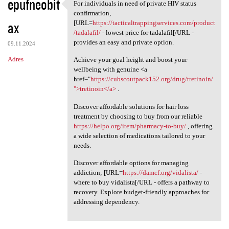
epufneobit
For individuals in need of private HIV status
For individuals in need of
confirmation,
ax
[URL=
https://tacticaltrappingservices.com/product
/tadalafil/
- lowest price for tadalafil[/URL -
provides an easy and private option.
09.11.2024
Adres
Achieve your goal height and boost your
wellbeing with genuine <a
href="
https://cubscoutpack152.org/drug/tretinoin/
">tretinoin</a>
.
Discover affordable solutions for hair loss
treatment by choosing to buy from our reliable
https://helpo.org/item/pharmacy-to-buy/
, offering
a wide selection of medications tailored to your
needs.
Discover affordable options for managing
addiction; [URL=
https://damcf.org/vidalista/
-
where to buy vidalista[/URL - offers a pathway to
recovery. Explore budget-friendly approaches for
addressing dependency.