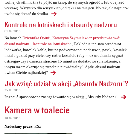
wolnej chwili można tu pójść na kawę, do słynnych ogrodów lub obejrzeć
wystawę. Wszystko dla wszystkich, od ręki i na miejscu. No tak, ale najpierw
trzeba się dostać do środka.
Kontrole na lotniskach i absurdy nadzoru
01.09.2015
Na łamach
Dziennika Opinii, Katarzyna Szymielewicz przedstawia swój
absurd nadzoru – kontrole na lotniskach
: „Dokładnie ten sam przedmiot –
ładowarka, kawałek kabla, but na podwyższonej podeszwie, pasek, kawałek
metalu gdzieś przy ciele, czy coś w kształcie tuby – raz uruchamia sygnał
ostrzegawczy i oznacza stracone 15 minut na dodatkowe sprawdzenie, a
innym razem okazuje się zupełnie niewidzialny”. A jaki absurd nadzoru
uwiera Ciebie najbardziej?
Jak wziąć udział w akcji „Absurdy Nadzoru"?
25.08.2015
Poznaj 5 sposobów na zaangażowanie się w akcję „Absurdy Nadzoru".
Kamera w toalecie
10.09.2015
Nadesłany przez:
F.Sz