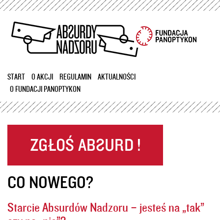
Przejdź
do
treści
START
O AKCJI
REGULAMIN
AKTUALNOŚCI
O FUNDACJI PANOPTYKON
CO NOWEGO?
Starcie Absurdów Nadzoru – jesteś na „tak”