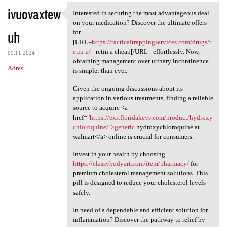
ivuovaxtew
Interested in securing the most advantageous deal
Interested in securing the
on your medication? Discover the ultimate offers
uh
for
[URL=
https://tacticaltrappingservices.com/drugs/r
etin-a/
- retin a cheap[/URL - effortlessly. Now,
09.11.2024
obtaining management over urinary incontinence
Adres
is simpler than ever.
Given the ongoing discussions about its
application in various treatments, finding a reliable
source to acquire <a
href="
https://exitfloridakeys.com/product/hydroxy
chloroquine/">generic
hydroxychloroquine at
walmart</a> online is crucial for consumers.
Invest in your health by choosing
https://classybodyart.com/item/pharmacy/
for
premium cholesterol management solutions. This
pill is designed to reduce your cholesterol levels
safely.
In need of a dependable and efficient solution for
inflammation? Discover the pathway to relief by