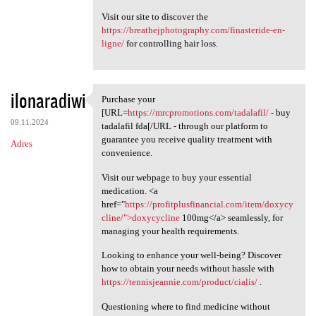
Visit our site to discover the
https://breathejphotography.com/finasteride-en-
ligne/
for controlling hair loss.
ilonaradiwi
Purchase your
Purchase your [URL=https:/
[URL=
https://mrcpromotions.com/tadalafil/
- buy
09.11.2024
tadalafil fda[/URL - through our platform to
guarantee you receive quality treatment with
Adres
convenience.
Visit our webpage to buy your essential
medication. <a
href="
https://profitplusfinancial.com/item/doxycy
cline/">doxycycline
100mg</a> seamlessly, for
managing your health requirements.
Looking to enhance your well-being? Discover
how to obtain your needs without hassle with
https://tennisjeannie.com/product/cialis/
.
Questioning where to find medicine without