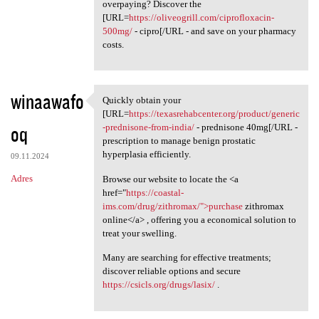
overpaying? Discover the
[URL=
https://oliveogrill.com/ciprofloxacin-
500mg/
- cipro[/URL - and save on your pharmacy
costs.
winaawafo
Quickly obtain your
Quickly obtain your [URL
[URL=
https://texasrehabcenter.org/product/generic
oq
-prednisone-from-india/
- prednisone 40mg[/URL -
prescription to manage benign prostatic
hyperplasia efficiently.
09.11.2024
Adres
Browse our website to locate the <a
href="
https://coastal-
ims.com/drug/zithromax/">purchase
zithromax
online</a> , offering you a economical solution to
treat your swelling.
Many are searching for effective treatments;
discover reliable options and secure
https://csicls.org/drugs/lasix/
.