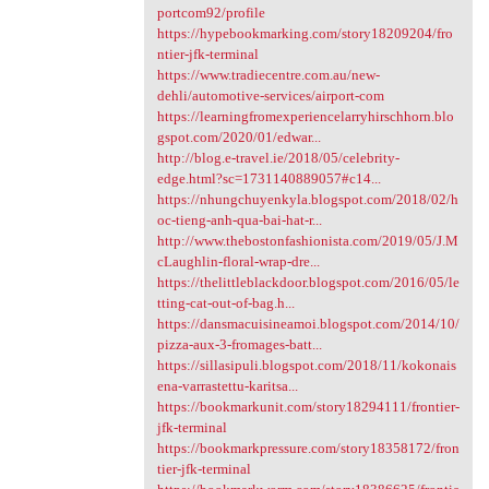
portcom92/profile
https://hypebookmarking.com/story18209204/fro
ntier-jfk-terminal
https://www.tradiecentre.com.au/new-
dehli/automotive-services/airport-com
https://learningfromexperiencelarryhirschhorn.blo
gspot.com/2020/01/edwar...
http://blog.e-travel.ie/2018/05/celebrity-
edge.html?sc=1731140889057#c14...
https://nhungchuyenkyla.blogspot.com/2018/02/h
oc-tieng-anh-qua-bai-hat-r...
http://www.thebostonfashionista.com/2019/05/J.M
cLaughlin-floral-wrap-dre...
https://thelittleblackdoor.blogspot.com/2016/05/le
tting-cat-out-of-bag.h...
https://dansmacuisineamoi.blogspot.com/2014/10/
pizza-aux-3-fromages-batt...
https://sillasipuli.blogspot.com/2018/11/kokonais
ena-varrastettu-karitsa...
https://bookmarkunit.com/story18294111/frontier-
jfk-terminal
https://bookmarkpressure.com/story18358172/fron
tier-jfk-terminal