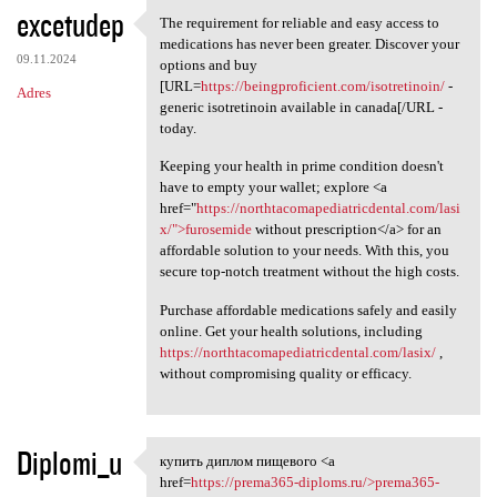
excetudep
The requirement for reliable and easy access to
The requirement for reliable
medications has never been greater. Discover your
09.11.2024
options and buy
[URL=
https://beingproficient.com/isotretinoin/
-
Adres
generic isotretinoin available in canada[/URL -
today.
Keeping your health in prime condition doesn't
have to empty your wallet; explore <a
href="
https://northtacomapediatricdental.com/lasi
x/">furosemide
without prescription</a> for an
affordable solution to your needs. With this, you
secure top-notch treatment without the high costs.
Purchase affordable medications safely and easily
online. Get your health solutions, including
https://northtacomapediatricdental.com/lasix/
,
without compromising quality or efficacy.
Diplomi_u
купить диплом пищевого <a
купить диплом пищевого <a
href=
https://prema365-diploms.ru/>prema365-