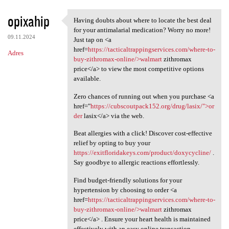
opixahip
Having doubts about where to locate the best deal
Having doubts about where to
for your antimalarial medication? Worry no more!
09.11.2024
Just tap on <a
href=
https://tacticaltrappingservices.com/where-to-
Adres
buy-zithromax-online/>walmart
zithromax
price</a> to view the most competitive options
available.
Zero chances of running out when you purchase <a
href="
https://cubscoutpack152.org/drug/lasix/">or
der
lasix</a> via the web.
Beat allergies with a click! Discover cost-effective
relief by opting to buy your
https://exitfloridakeys.com/product/doxycycline/
.
Say goodbye to allergic reactions effortlessly.
Find budget-friendly solutions for your
hypertension by choosing to order <a
href=
https://tacticaltrappingservices.com/where-to-
buy-zithromax-online/>walmart
zithromax
price</a> . Ensure your heart health is maintained
effectively with an easy online transaction.