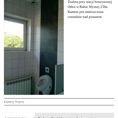
Toaleta przy stacji benzynowej
Orlen w Rabie Wyżnej 256a.
Kamera jest umieszczona
centralnie nad pisuarem.
kamery-bajery
K