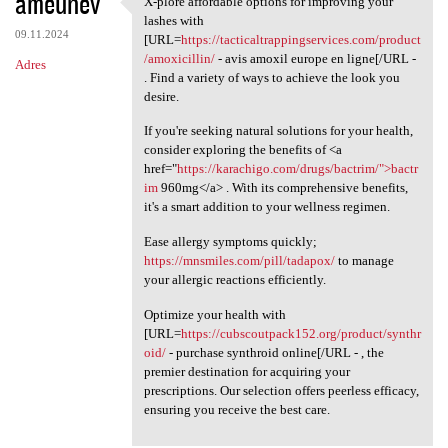
ameunev
X-plore affordable options for improving your
X-plore affordable options
o
lashes with
09.11.2024
m
[URL=
https://tacticaltrappingservices.com/product
/amoxicillin/
- avis amoxil europe en ligne[/URL -
Adres
e
. Find a variety of ways to achieve the look you
n
desire.
t
If you're seeking natural solutions for your health,
consider exploring the benefits of <a
a
href="
https://karachigo.com/drugs/bactrim/">bactr
r
im
960mg</a> . With its comprehensive benefits,
it's a smart addition to your wellness regimen.
z
e
Ease allergy symptoms quickly;
https://mnsmiles.com/pill/tadapox/
to manage
your allergic reactions efficiently.
Optimize your health with
[URL=
https://cubscoutpack152.org/product/synthr
oid/
- purchase synthroid online[/URL - , the
premier destination for acquiring your
prescriptions. Our selection offers peerless efficacy,
ensuring you receive the best care.