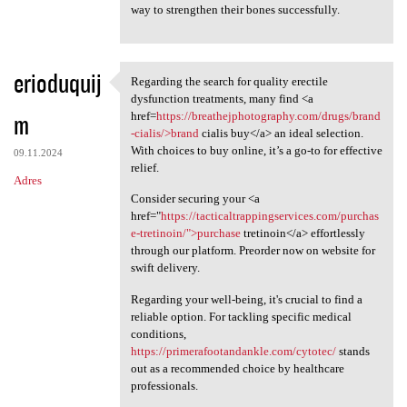
way to strengthen their bones successfully.
erioduquij
Regarding the search for quality erectile
Regarding the search for
dysfunction treatments, many find <a
m
href=
https://breathejphotography.com/drugs/brand
-cialis/>brand
cialis buy</a> an ideal selection.
With choices to buy online, it’s a go-to for effective
09.11.2024
relief.
Adres
Consider securing your <a
href="
https://tacticaltrappingservices.com/purchas
e-tretinoin/">purchase
tretinoin</a> effortlessly
through our platform. Preorder now on website for
swift delivery.
Regarding your well-being, it's crucial to find a
reliable option. For tackling specific medical
conditions,
https://primerafootandankle.com/cytotec/
stands
out as a recommended choice by healthcare
professionals.