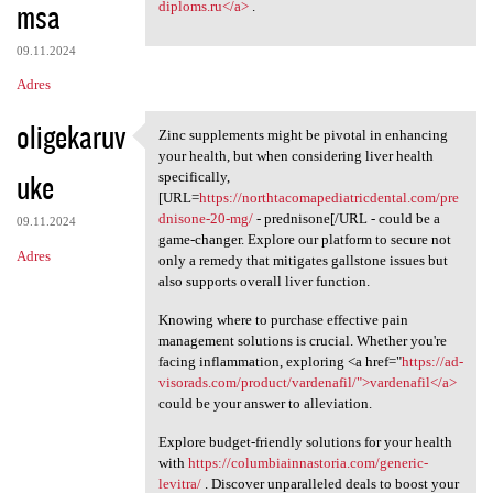
msa
diploms.ru</a>
.
09.11.2024
Adres
oligekaruv
Zinc supplements might be pivotal in enhancing
Zinc supplements might be
your health, but when considering liver health
uke
specifically,
[URL=
https://northtacomapediatricdental.com/pre
dnisone-20-mg/
- prednisone[/URL - could be a
09.11.2024
game-changer. Explore our platform to secure not
Adres
only a remedy that mitigates gallstone issues but
also supports overall liver function.
Knowing where to purchase effective pain
management solutions is crucial. Whether you're
facing inflammation, exploring <a href="
https://ad-
visorads.com/product/vardenafil/">vardenafil</a>
could be your answer to alleviation.
Explore budget-friendly solutions for your health
with
https://columbiainnastoria.com/generic-
levitra/
. Discover unparalleled deals to boost your