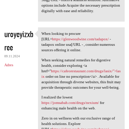
options include Acquire the necessary prescription
digitally with ease and reliability.
uroyeyizxb
When looking to procure
When looking to procure [URL
[URL=
https://glenwoodwine.com/tadapox/
-
ree
tadapox online usa[/URL - , consider numerous
sources offering it online.
09.11.2024
When seeking natural remedies for digestive
Adres
health, consider exploring <a
href="
https://cafeorestaurant.com/drugs/lasix/">las
ix
order on line no prescription</a> . Available for
acquisition through diverse websites, this fruit may
provide therapeutic outcomes for your well-being.
I realized the lowest
https://jomsabah.com/drugs/nexium/
for
enhancing male health on the web.
Zero in on wellness with our exclusive range of
health solutions. Explore