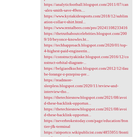
https://analyticfootball.blogspot.com/2011/07/can
-alex-smith-save-49ers....
https://www.kyriakidessports.com/2018/12/sublim
ation-collar-t-shirt.html...
https://www.rentalbees.com/pro/20241108233416
https://thetruthaboutcelebrities.blogspot.com/200
9/10/beyonce-knowles.ht...
https://techhapproach.blogspot.com/2020/01/top-
4-highest-paid-engineerin...
https://constructyakinke.blogspot.com/2016/12/co
nstruct-orbital-diagram-...
https://belgiaodkuchni.blogspot.com/2012/12/dau
be-lorange-z-przepisu-pre...
https://readmore-
sleepless.blogspot.com/2020/11/review-and-
interview-tho...
https://thetechiesnow.blogspot.com/2021/08/avoi
d-these-backlink-opportun...
https://thetechiesnow.blogspot.com/2021/08/avoi
d-these-backlink-opportun...
https://neverbrokestoday.com/page/education/fron
tier-jfk-terminal
https://airportco.wikipublicist.com/4855951/fronti