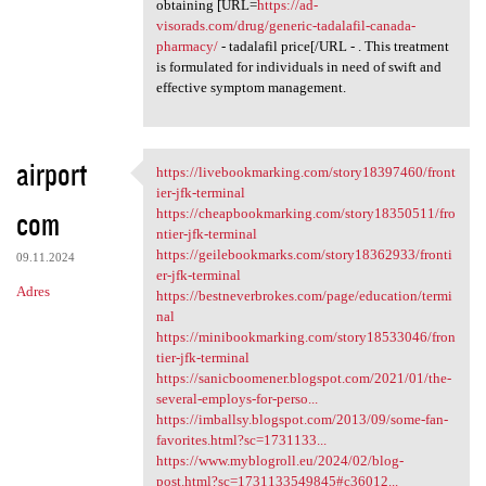
obtaining [URL=
https://ad-
visorads.com/drug/generic-tadalafil-canada-
pharmacy/
- tadalafil price[/URL - . This treatment
is formulated for individuals in need of swift and
effective symptom management.
airport
https://livebookmarking.com/story18397460/front
https://livebookmarking.com
ier-jfk-terminal
com
https://cheapbookmarking.com/story18350511/fro
ntier-jfk-terminal
https://geilebookmarks.com/story18362933/fronti
09.11.2024
er-jfk-terminal
Adres
https://bestneverbrokes.com/page/education/termi
nal
https://minibookmarking.com/story18533046/fron
tier-jfk-terminal
https://sanicboomener.blogspot.com/2021/01/the-
several-employs-for-perso...
https://imballsy.blogspot.com/2013/09/some-fan-
favorites.html?sc=1731133...
https://www.myblogroll.eu/2024/02/blog-
post.html?sc=1731133549845#c36012...