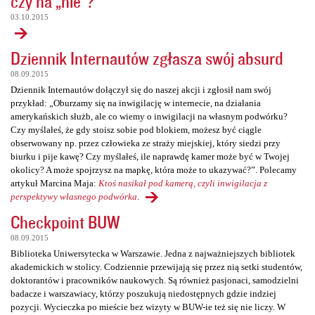
czy na „nie”?
03.10.2015
Dziennik Internautów zgłasza swój absurd
08.09.2015
Dziennik Internautów dołączył się do naszej akcji i zgłosił nam swój
przykład: „Oburzamy się na inwigilację w internecie, na działania
amerykańskich służb, ale co wiemy o inwigilacji na własnym podwórku?
Czy myślałeś, że gdy stoisz sobie pod blokiem, możesz być ciągle
obserwowany np. przez człowieka ze straży miejskiej, który siedzi przy
biurku i pije kawę? Czy myślałeś, ile naprawdę kamer może być w Twojej
okolicy? A może spojrzysz na mapkę, która może to ukazywać?”. Polecamy
artykuł Marcina Maja:
Ktoś nasikał pod kamerą, czyli inwigilacja z
perspektywy własnego podwórka
.
Checkpoint BUW
08.09.2015
Biblioteka Uniwersytecka w Warszawie. Jedna z najważniejszych bibliotek
akademickich w stolicy. Codziennie przewijają się przez nią setki studentów,
doktorantów i pracowników naukowych. Są również pasjonaci, samodzielni
badacze i warszawiacy, którzy poszukują niedostępnych gdzie indziej
pozycji. Wycieczka po mieście bez wizyty w BUW-ie też się nie liczy. W