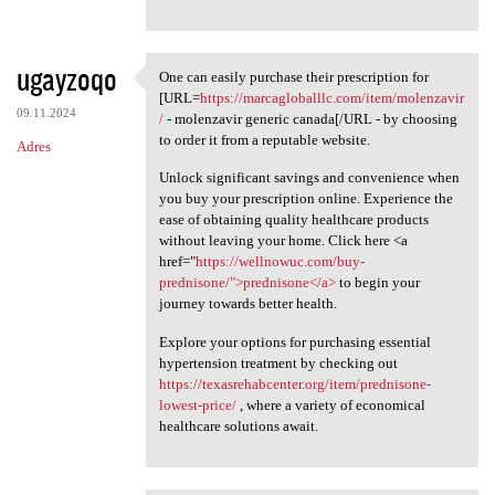
ugayzoqo
One can easily purchase their prescription for
One can easily purchase their
[URL=
https://marcagloballlc.com/item/molenzavir
09.11.2024
/
- molenzavir generic canada[/URL - by choosing
to order it from a reputable website.
Adres
Unlock significant savings and convenience when
you buy your prescription online. Experience the
ease of obtaining quality healthcare products
without leaving your home. Click here <a
href="
https://wellnowuc.com/buy-
prednisone/">prednisone</a>
to begin your
journey towards better health.
Explore your options for purchasing essential
hypertension treatment by checking out
https://texasrehabcenter.org/item/prednisone-
lowest-price/
, where a variety of economical
healthcare solutions await.