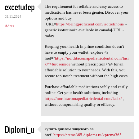
excetudep
The requirement for reliable and easy access to
The requirement for reliable
medications has never been greater. Discover your
09.11.2024
options and buy
[URL=
https://beingproficient.com/isotretinoin/
-
Adres
generic isotretinoin available in canada[/URL -
today.
Keeping your health in prime condition doesn't
have to empty your wallet; explore <a
href="
https://northtacomapediatricdental.com/lasi
x/">furosemide
without prescription</a> for an
affordable solution to your needs. With this, you
secure top-notch treatment without the high costs.
Purchase affordable medications safely and easily
online. Get your health solutions, including
https://northtacomapediatricdental.com/lasix/
,
without compromising quality or efficacy.
Diplomi_u
купить диплом пищевого <a
купить диплом пищевого <a
href=
https://prema365-diploms.ru/>prema365-