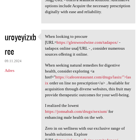
options include Acquire the necessary prescription
digitally with ease and reliability.
uroyeyizxb
When looking to procure
When looking to procure [URL
[URL=
https://glenwoodwine.com/tadapox/
-
ree
tadapox online usa[/URL - , consider numerous
sources offering it online.
09.11.2024
When seeking natural remedies for digestive
Adres
health, consider exploring <a
href="
https://cafeorestaurant.com/drugs/lasix/">las
ix
order on line no prescription</a> . Available for
acquisition through diverse websites, this fruit may
provide therapeutic outcomes for your well-being.
I realized the lowest
https://jomsabah.com/drugs/nexium/
for
enhancing male health on the web.
Zero in on wellness with our exclusive range of
health solutions. Explore