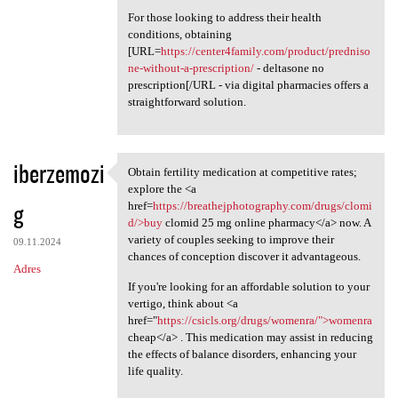
For those looking to address their health
conditions, obtaining
[URL=
https://center4family.com/product/predniso
ne-without-a-prescription/
- deltasone no
prescription[/URL - via digital pharmacies offers a
straightforward solution.
iberzemozi
Obtain fertility medication at competitive rates;
Obtain fertility medication
explore the <a
g
href=
https://breathejphotography.com/drugs/clomi
d/>buy
clomid 25 mg online pharmacy</a> now. A
variety of couples seeking to improve their
09.11.2024
chances of conception discover it advantageous.
Adres
If you're looking for an affordable solution to your
vertigo, think about <a
href="
https://csicls.org/drugs/womenra/">womenra
cheap</a> . This medication may assist in reducing
the effects of balance disorders, enhancing your
life quality.