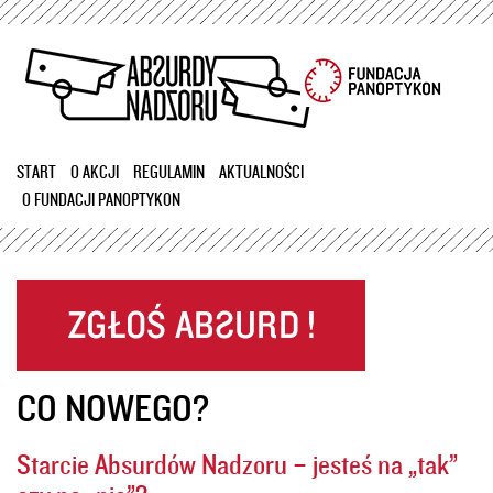
Przejdź
do
treści
START
O AKCJI
REGULAMIN
AKTUALNOŚCI
O FUNDACJI PANOPTYKON
CO NOWEGO?
Starcie Absurdów Nadzoru – jesteś na „tak”