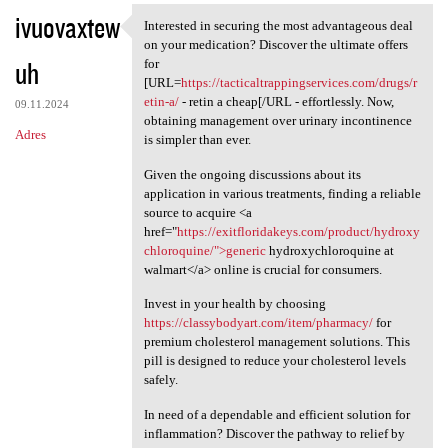
ivuovaxtew
Interested in securing the most advantageous deal
Interested in securing the
on your medication? Discover the ultimate offers
uh
for
[URL=
https://tacticaltrappingservices.com/drugs/r
etin-a/
- retin a cheap[/URL - effortlessly. Now,
09.11.2024
obtaining management over urinary incontinence
Adres
is simpler than ever.
Given the ongoing discussions about its
application in various treatments, finding a reliable
source to acquire <a
href="
https://exitfloridakeys.com/product/hydroxy
chloroquine/">generic
hydroxychloroquine at
walmart</a> online is crucial for consumers.
Invest in your health by choosing
https://classybodyart.com/item/pharmacy/
for
premium cholesterol management solutions. This
pill is designed to reduce your cholesterol levels
safely.
In need of a dependable and efficient solution for
inflammation? Discover the pathway to relief by