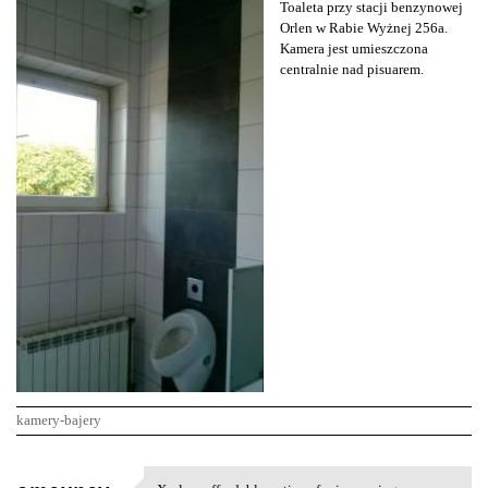
Toaleta przy stacji benzynowej
Orlen w Rabie Wyżnej 256a.
Kamera jest umieszczona
centralnie nad pisuarem.
kamery-bajery
K