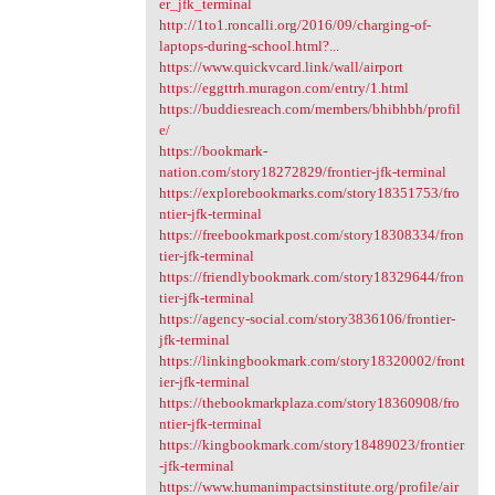
er_jfk_terminal
http://1to1.roncalli.org/2016/09/charging-of-
laptops-during-school.html?...
https://www.quickvcard.link/wall/airport
https://eggttrh.muragon.com/entry/1.html
https://buddiesreach.com/members/bhibhbh/profil
e/
https://bookmark-
nation.com/story18272829/frontier-jfk-terminal
https://explorebookmarks.com/story18351753/fro
ntier-jfk-terminal
https://freebookmarkpost.com/story18308334/fron
tier-jfk-terminal
https://friendlybookmark.com/story18329644/fron
tier-jfk-terminal
https://agency-social.com/story3836106/frontier-
jfk-terminal
https://linkingbookmark.com/story18320002/front
ier-jfk-terminal
https://thebookmarkplaza.com/story18360908/fro
ntier-jfk-terminal
https://kingbookmark.com/story18489023/frontier
-jfk-terminal
https://www.humanimpactsinstitute.org/profile/air