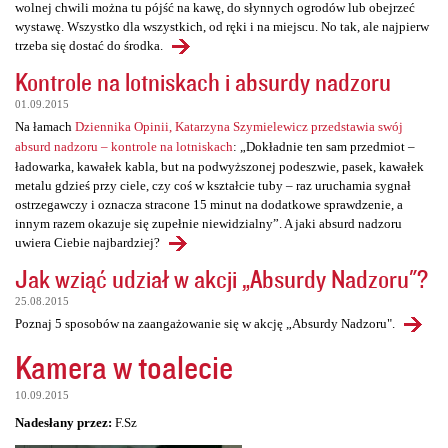
wolnej chwili można tu pójść na kawę, do słynnych ogrodów lub obejrzeć
wystawę. Wszystko dla wszystkich, od ręki i na miejscu. No tak, ale najpierw
trzeba się dostać do środka.
Kontrole na lotniskach i absurdy nadzoru
01.09.2015
Na łamach
Dziennika Opinii, Katarzyna Szymielewicz przedstawia swój
absurd nadzoru – kontrole na lotniskach
: „Dokładnie ten sam przedmiot –
ładowarka, kawałek kabla, but na podwyższonej podeszwie, pasek, kawałek
metalu gdzieś przy ciele, czy coś w kształcie tuby – raz uruchamia sygnał
ostrzegawczy i oznacza stracone 15 minut na dodatkowe sprawdzenie, a
innym razem okazuje się zupełnie niewidzialny”. A jaki absurd nadzoru
uwiera Ciebie najbardziej?
Jak wziąć udział w akcji „Absurdy Nadzoru"?
25.08.2015
Poznaj 5 sposobów na zaangażowanie się w akcję „Absurdy Nadzoru".
Kamera w toalecie
10.09.2015
Nadesłany przez:
F.Sz