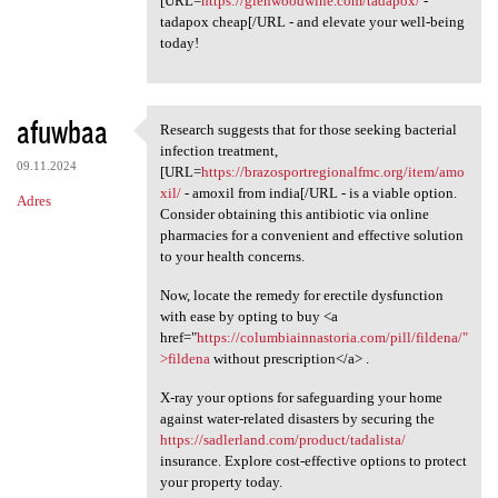
[URL=
https://glenwoodwine.com/tadapox/
-
tadapox cheap[/URL - and elevate your well-being
today!
afuwbaa
Research suggests that for those seeking bacterial
Research suggests that for
infection treatment,
09.11.2024
[URL=
https://brazosportregionalfmc.org/item/amo
xil/
- amoxil from india[/URL - is a viable option.
Adres
Consider obtaining this antibiotic via online
pharmacies for a convenient and effective solution
to your health concerns.
Now, locate the remedy for erectile dysfunction
with ease by opting to buy <a
href="
https://columbiainnastoria.com/pill/fildena/"
>fildena
without prescription</a> .
X-ray your options for safeguarding your home
against water-related disasters by securing the
https://sadlerland.com/product/tadalista/
insurance. Explore cost-effective options to protect
your property today.