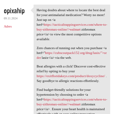
opixahip
Having doubts about where to locate the best deal
Having doubts about where to
for your antimalarial medication? Worry no more!
09.11.2024
Just tap on <a
href=
https://tacticaltrappingservices.com/where-to-
Adres
buy-zithromax-online/>walmart
zithromax
price</a> to view the most competitive options
available.
Zero chances of running out when you purchase <a
href="
https://cubscoutpack152.org/drug/lasix/">or
der
lasix</a> via the web.
Beat allergies with a click! Discover cost-effective
relief by opting to buy your
https://exitfloridakeys.com/product/doxycycline/
.
Say goodbye to allergic reactions effortlessly.
Find budget-friendly solutions for your
hypertension by choosing to order <a
href=
https://tacticaltrappingservices.com/where-to-
buy-zithromax-online/>walmart
zithromax
price</a> . Ensure your heart health is maintained
effectively with an easy online transaction.