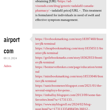
obtaining [URL=
https://ad-
visorads.com/drug/generic-tadalafil-canada-
pharmacy/
- tadalafil price[/URL - . This treatment
is formulated for individuals in need of swift and
effective symptom management.
airport
https://livebookmarking.com/story18397460/front
https://livebookmarking.com
ier-jfk-terminal
com
https://cheapbookmarking.com/story18350511/fro
ntier-jfk-terminal
https://geilebookmarks.com/story18362933/fronti
09.11.2024
er-jfk-terminal
Adres
https://bestneverbrokes.com/page/education/termi
nal
https://minibookmarking.com/story18533046/fron
tier-jfk-terminal
https://sanicboomener.blogspot.com/2021/01/the-
several-employs-for-perso...
https://imballsy.blogspot.com/2013/09/some-fan-
favorites.html?sc=1731133...
https://www.myblogroll.eu/2024/02/blog-
post.html?sc=1731133549845#c36012...