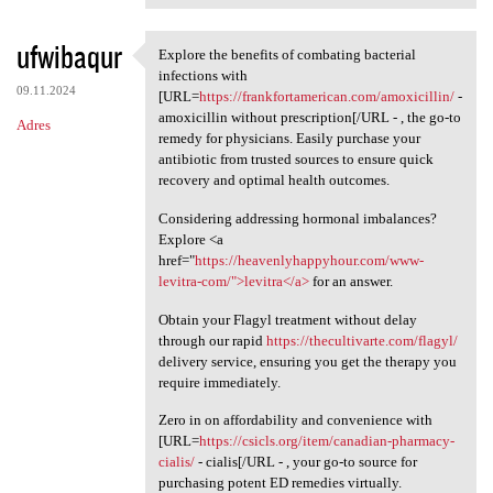
ufwibaqur
Explore the benefits of combating bacterial
Explore the benefits of
infections with
09.11.2024
[URL=
https://frankfortamerican.com/amoxicillin/
-
amoxicillin without prescription[/URL - , the go-to
Adres
remedy for physicians. Easily purchase your
antibiotic from trusted sources to ensure quick
recovery and optimal health outcomes.
Considering addressing hormonal imbalances?
Explore <a
href="
https://heavenlyhappyhour.com/www-
levitra-com/">levitra</a>
for an answer.
Obtain your Flagyl treatment without delay
through our rapid
https://thecultivarte.com/flagyl/
delivery service, ensuring you get the therapy you
require immediately.
Zero in on affordability and convenience with
[URL=
https://csicls.org/item/canadian-pharmacy-
cialis/
- cialis[/URL - , your go-to source for
purchasing potent ED remedies virtually.