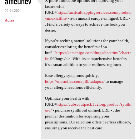
ameunev
X-plore affordable options for improving your
X-plore affordable options
o
lashes with
09.11.2024
m
[URL=
https://tacticaltrappingservices.com/product
/amoxicillin/
- avis amoxil europe en ligne[/URL -
Adres
e
. Find a variety of ways to achieve the look you
n
desire.
t
If you're seeking natural solutions for your health,
consider exploring the benefits of <a
a
href="
https://karachigo.com/drugs/bactrim/">bactr
r
im
960mg</a> . With its comprehensive benefits,
it's a smart addition to your wellness regimen.
z
e
Ease allergy symptoms quickly;
https://mnsmiles.com/pill/tadapox/
to manage
your allergic reactions efficiently.
Optimize your health with
[URL=
https://cubscoutpack152.org/product/synthr
oid/
- purchase synthroid online[/URL - , the
premier destination for acquiring your
prescriptions. Our selection offers peerless efficacy,
ensuring you receive the best care.