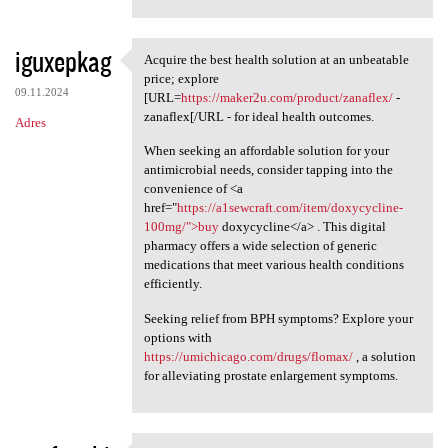
iguxepkag
Acquire the best health solution at an unbeatable
Acquire the best health
price; explore
09.11.2024
[URL=
https://maker2u.com/product/zanaflex/
-
zanaflex[/URL - for ideal health outcomes.
Adres
When seeking an affordable solution for your
antimicrobial needs, consider tapping into the
convenience of <a
href="
https://a1sewcraft.com/item/doxycycline-
100mg/">buy
doxycycline</a> . This digital
pharmacy offers a wide selection of generic
medications that meet various health conditions
efficiently.
Seeking relief from BPH symptoms? Explore your
options with
https://umichicago.com/drugs/flomax/
, a solution
for alleviating prostate enlargement symptoms.