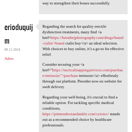
way to strengthen their bones successfully.
erioduquij
Regarding the search for quality erectile
Regarding the search for
dysfunction treatments, many find <a
m
href=
https://breathejphotography.com/drugs/brand
-cialis/>brand
cialis buy</a> an ideal selection.
With choices to buy online, it’s a go-to for effective
09.11.2024
relief.
Adres
Consider securing your <a
href="
https://tacticaltrappingservices.com/purchas
e-tretinoin/">purchase
tretinoin</a> effortlessly
through our platform. Preorder now on website for
swift delivery.
Regarding your well-being, it's crucial to find a
reliable option. For tackling specific medical
conditions,
https://primerafootandankle.com/cytotec/
stands
out as a recommended choice by healthcare
professionals.