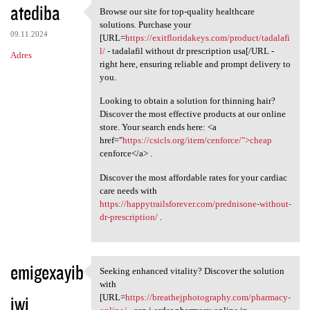
atediba
Browse our site for top-quality healthcare
Browse our site for top
solutions. Purchase your
09.11.2024
[URL=
https://exitfloridakeys.com/product/tadalafi
l/
- tadalafil without dr prescription usa[/URL -
Adres
right here, ensuring reliable and prompt delivery to
you.
Looking to obtain a solution for thinning hair?
Discover the most effective products at our online
store. Your search ends here: <a
href="
https://csicls.org/item/cenforce/">cheap
cenforce</a> .
Discover the most affordable rates for your cardiac
care needs with
https://happytrailsforever.com/prednisone-without-
dr-prescription/
.
emigexayib
Seeking enhanced vitality? Discover the solution
Seeking enhanced vitality?
with
iwi
[URL=
https://breathejphotography.com/pharmacy-