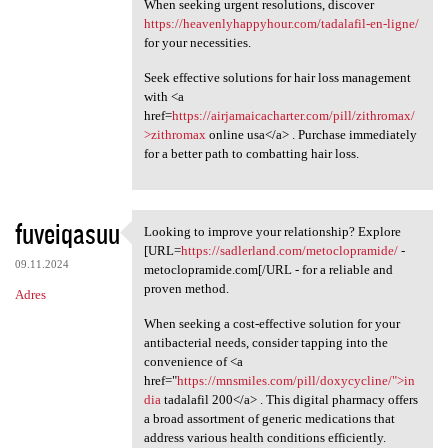
When seeking urgent resolutions, discover
https://heavenlyhappyhour.com/tadalafil-en-ligne/
for your necessities.
Seek effective solutions for hair loss management
with <a
href=
https://airjamaicacharter.com/pill/zithromax/
>zithromax
online usa</a> . Purchase immediately
for a better path to combatting hair loss.
fuveiqasuu
Looking to improve your relationship? Explore
Looking to improve your
[URL=
https://sadlerland.com/metoclopramide/
-
09.11.2024
metoclopramide.com[/URL - for a reliable and
proven method.
Adres
When seeking a cost-effective solution for your
antibacterial needs, consider tapping into the
convenience of <a
href="
https://mnsmiles.com/pill/doxycycline/">in
dia
tadalafil 200</a> . This digital pharmacy offers
a broad assortment of generic medications that
address various health conditions efficiently.