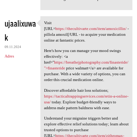
ujaalixuwa
Visit
Visit [URL=https:/
[URL=
https://thecultivarte.com/item/amoxicillin/
-
k
pillola amoxil[/URL - to acquire your medication
online at fantastic prices.
09.11.2024
Here's how you can manage your mood swings
Adres
effectively: <a
href="
https://breathejphotography.com/finasteride/
">finasteride
price walmart</a> are available for
purchase. With a wide variety of options, you can
order this crucial medication online.
Discover affordable hair loss solutions;
https://tacticaltrappingservices.com/retin-a-online-
usa/
today. Explore budget-friendly ways to
address male pattern baldness with ease.
Understand your migraine triggers better and
explore effective relief solutions today; learn about
trusted options to purchase
[URL=
https://thecultivarte.com/item/zithromax-