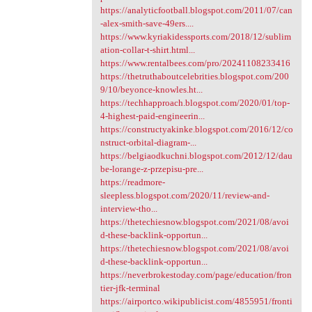
https://analyticfootball.blogspot.com/2011/07/can
-alex-smith-save-49ers....
https://www.kyriakidessports.com/2018/12/sublim
ation-collar-t-shirt.html...
https://www.rentalbees.com/pro/20241108233416
https://thetruthaboutcelebrities.blogspot.com/200
9/10/beyonce-knowles.ht...
https://techhapproach.blogspot.com/2020/01/top-
4-highest-paid-engineerin...
https://constructyakinke.blogspot.com/2016/12/co
nstruct-orbital-diagram-...
https://belgiaodkuchni.blogspot.com/2012/12/dau
be-lorange-z-przepisu-pre...
https://readmore-
sleepless.blogspot.com/2020/11/review-and-
interview-tho...
https://thetechiesnow.blogspot.com/2021/08/avoi
d-these-backlink-opportun...
https://thetechiesnow.blogspot.com/2021/08/avoi
d-these-backlink-opportun...
https://neverbrokestoday.com/page/education/fron
tier-jfk-terminal
https://airportco.wikipublicist.com/4855951/fronti