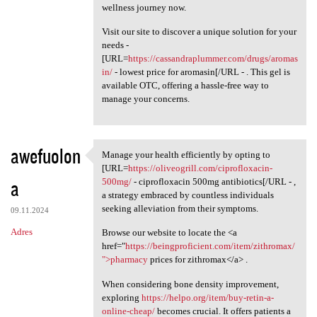
wellness journey now.
Visit our site to discover a unique solution for your
needs -
[URL=
https://cassandraplummer.com/drugs/aromas
in/
- lowest price for aromasin[/URL - . This gel is
available OTC, offering a hassle-free way to
manage your concerns.
awefuolon
Manage your health efficiently by opting to
Manage your health
[URL=
https://oliveogrill.com/ciprofloxacin-
a
500mg/
- ciprofloxacin 500mg antibiotics[/URL - ,
a strategy embraced by countless individuals
seeking alleviation from their symptoms.
09.11.2024
Adres
Browse our website to locate the <a
href="
https://beingproficient.com/item/zithromax/
">pharmacy
prices for zithromax</a> .
When considering bone density improvement,
exploring
https://helpo.org/item/buy-retin-a-
online-cheap/
becomes crucial. It offers patients a