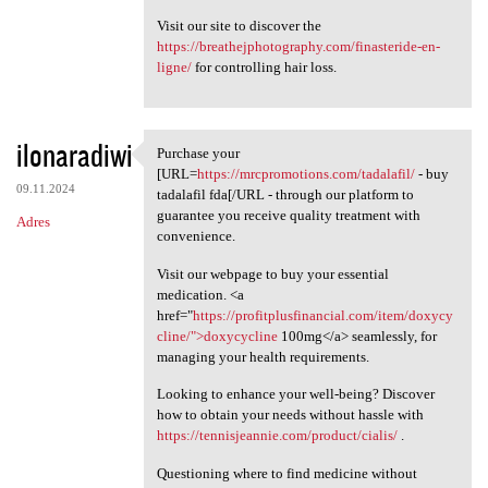
Visit our site to discover the
https://breathejphotography.com/finasteride-en-
ligne/
for controlling hair loss.
ilonaradiwi
Purchase your
Purchase your [URL=https:/
[URL=
https://mrcpromotions.com/tadalafil/
- buy
09.11.2024
tadalafil fda[/URL - through our platform to
guarantee you receive quality treatment with
Adres
convenience.
Visit our webpage to buy your essential
medication. <a
href="
https://profitplusfinancial.com/item/doxycy
cline/">doxycycline
100mg</a> seamlessly, for
managing your health requirements.
Looking to enhance your well-being? Discover
how to obtain your needs without hassle with
https://tennisjeannie.com/product/cialis/
.
Questioning where to find medicine without