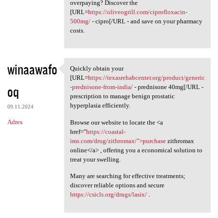
overpaying? Discover the
[URL=
https://oliveogrill.com/ciprofloxacin-
500mg/
- cipro[/URL - and save on your pharmacy
costs.
winaawafo
Quickly obtain your
Quickly obtain your [URL
[URL=
https://texasrehabcenter.org/product/generic
oq
-prednisone-from-india/
- prednisone 40mg[/URL -
prescription to manage benign prostatic
hyperplasia efficiently.
09.11.2024
Adres
Browse our website to locate the <a
href="
https://coastal-
ims.com/drug/zithromax/">purchase
zithromax
online</a> , offering you a economical solution to
treat your swelling.
Many are searching for effective treatments;
discover reliable options and secure
https://csicls.org/drugs/lasix/
.