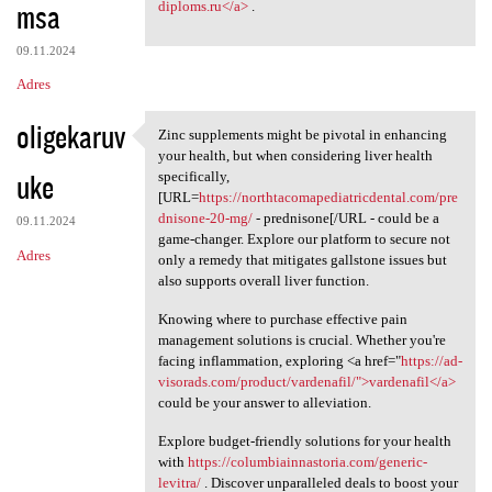
msa
diploms.ru</a>
.
09.11.2024
Adres
oligekaruv
Zinc supplements might be pivotal in enhancing
Zinc supplements might be
your health, but when considering liver health
uke
specifically,
[URL=
https://northtacomapediatricdental.com/pre
dnisone-20-mg/
- prednisone[/URL - could be a
09.11.2024
game-changer. Explore our platform to secure not
Adres
only a remedy that mitigates gallstone issues but
also supports overall liver function.
Knowing where to purchase effective pain
management solutions is crucial. Whether you're
facing inflammation, exploring <a href="
https://ad-
visorads.com/product/vardenafil/">vardenafil</a>
could be your answer to alleviation.
Explore budget-friendly solutions for your health
with
https://columbiainnastoria.com/generic-
levitra/
. Discover unparalleled deals to boost your