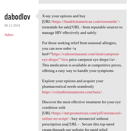
dabodlov
X-ray your options and buy
X-ray your options and buy
[URL=
https://frankfortamerican.com/torsemide/
-
09.11.2024
torsemide for sale[/URL - from reputable sources to
manage HIV effectively and safely.
Adres
For those seeking relief from seasonal allergies,
you can now order <a
href="
https://cafeorestaurant.com/item/careprost-
eye-drops/">low
price careprost eye drops</a> .
This medication is available at competitive prices,
offering a easy way to handle your symptoms.
Explore your options and acquire your
pharmaceutical needs seamlessly
https://columbiainnastoria.com/lasix/
.
Discover the most effective treatment for your eye
condition with
[URL=
https://mrcpromotions.com/pill/stromectol-
online-no-script/
- buy stromectol without
prescription usa[/URL - . Secure this top-rated
cream through our website for rapid relief.