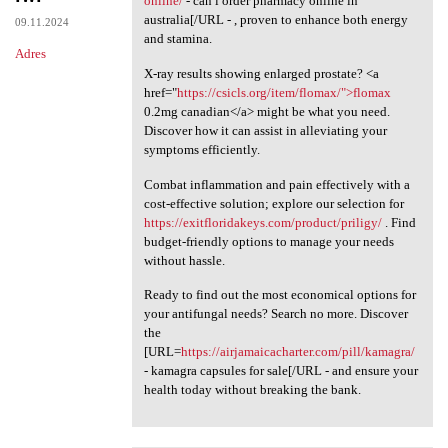
online/
- can i order pharmacy online in
australia[/URL - , proven to enhance both energy
09.11.2024
and stamina.
Adres
X-ray results showing enlarged prostate? <a
href="
https://csicls.org/item/flomax/">flomax
0.2mg canadian</a> might be what you need.
Discover how it can assist in alleviating your
symptoms efficiently.
Combat inflammation and pain effectively with a
cost-effective solution; explore our selection for
https://exitfloridakeys.com/product/priligy/
. Find
budget-friendly options to manage your needs
without hassle.
Ready to find out the most economical options for
your antifungal needs? Search no more. Discover
the
[URL=
https://airjamaicacharter.com/pill/kamagra/
- kamagra capsules for sale[/URL - and ensure your
health today without breaking the bank.