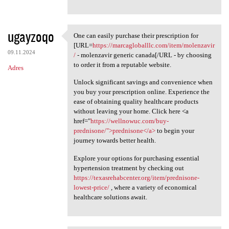
ugayzoqo
One can easily purchase their prescription for
One can easily purchase their
[URL=
https://marcagloballlc.com/item/molenzavir
09.11.2024
/
- molenzavir generic canada[/URL - by choosing
to order it from a reputable website.
Adres
Unlock significant savings and convenience when
you buy your prescription online. Experience the
ease of obtaining quality healthcare products
without leaving your home. Click here <a
href="
https://wellnowuc.com/buy-
prednisone/">prednisone</a>
to begin your
journey towards better health.
Explore your options for purchasing essential
hypertension treatment by checking out
https://texasrehabcenter.org/item/prednisone-
lowest-price/
, where a variety of economical
healthcare solutions await.