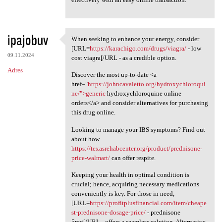
ipajobuv
When seeking to enhance your energy, consider
When seeking to enhance your
[URL=
https://karachigo.com/drugs/viagra/
- low
09.11.2024
cost viagra[/URL - as a credible option.
Adres
Discover the most up-to-date <a
href="
https://johncavaletto.org/hydroxychloroqui
ne/">generic
hydroxychloroquine online
orders</a> and consider alternatives for purchasing
this drug online.
Looking to manage your IBS symptoms? Find out
about how
https://texasrehabcenter.org/product/prednisone-
price-walmart/
can offer respite.
Keeping your health in optimal condition is
crucial; hence, acquiring necessary medications
conveniently is key. For those in need,
[URL=
https://profitplusfinancial.com/item/cheape
st-prednisone-dosage-price/
- prednisone
5mg[/URL - offers a seamless solution. Alternative