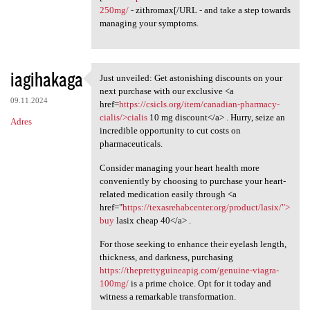
250mg/
- zithromax[/URL - and take a step towards
managing your symptoms.
iagihakaga
Just unveiled: Get astonishing discounts on your
Just unveiled: Get
next purchase with our exclusive <a
09.11.2024
href=
https://csicls.org/item/canadian-pharmacy-
cialis/>cialis
10 mg discount</a> . Hurry, seize an
Adres
incredible opportunity to cut costs on
pharmaceuticals.
Consider managing your heart health more
conveniently by choosing to purchase your heart-
related medication easily through <a
href="
https://texasrehabcenter.org/product/lasix/">
buy
lasix cheap 40</a> .
For those seeking to enhance their eyelash length,
thickness, and darkness, purchasing
https://theprettyguineapig.com/genuine-viagra-
100mg/
is a prime choice. Opt for it today and
witness a remarkable transformation.