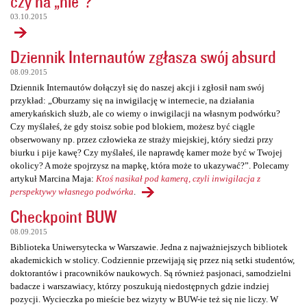
czy na „nie”?
03.10.2015
Dziennik Internautów zgłasza swój absurd
08.09.2015
Dziennik Internautów dołączył się do naszej akcji i zgłosił nam swój
przykład: „Oburzamy się na inwigilację w internecie, na działania
amerykańskich służb, ale co wiemy o inwigilacji na własnym podwórku?
Czy myślałeś, że gdy stoisz sobie pod blokiem, możesz być ciągle
obserwowany np. przez człowieka ze straży miejskiej, który siedzi przy
biurku i pije kawę? Czy myślałeś, ile naprawdę kamer może być w Twojej
okolicy? A może spojrzysz na mapkę, która może to ukazywać?”. Polecamy
artykuł Marcina Maja:
Ktoś nasikał pod kamerą, czyli inwigilacja z
perspektywy własnego podwórka
.
Checkpoint BUW
08.09.2015
Biblioteka Uniwersytecka w Warszawie. Jedna z najważniejszych bibliotek
akademickich w stolicy. Codziennie przewijają się przez nią setki studentów,
doktorantów i pracowników naukowych. Są również pasjonaci, samodzielni
badacze i warszawiacy, którzy poszukują niedostępnych gdzie indziej
pozycji. Wycieczka po mieście bez wizyty w BUW-ie też się nie liczy. W