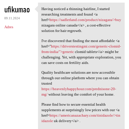
ufikumao
Having noticed a thinning hairline, I started
Having noticed a thinning
researching treatments and found <a
09.11.2024
href=
https://sadlerland.com/product/nizagara/>buy
nizagara online canada</a> , a cost-effective
Adres
solution for hair regrowth.
I've discovered that finding the most affordable <a
href="
https://driverstestingmi.com/generic-clomid-
from-india/">generic
clomid tablets</a> might be
challenging. Yet, with appropriate exploration, you
can save costs on fertility aids.
Quality healthcare solutions are now accessible
through our online platform where you can obtain
trusted
https://heavenlyhappyhour.com/prednisone-20-
mg/
without leaving the comfort of your home.
Please find how to secure essential health
supplements at surprisingly low prices with our <a
href=
https://americanazachary.com/tinidazole/>tin
idazole
uk delivery</a> .