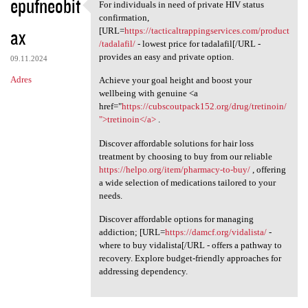
epufneobit
For individuals in need of private HIV status
For individuals in need of
confirmation,
ax
[URL=
https://tacticaltrappingservices.com/product
/tadalafil/
- lowest price for tadalafil[/URL -
provides an easy and private option.
09.11.2024
Adres
Achieve your goal height and boost your
wellbeing with genuine <a
href="
https://cubscoutpack152.org/drug/tretinoin/
">tretinoin</a>
.
Discover affordable solutions for hair loss
treatment by choosing to buy from our reliable
https://helpo.org/item/pharmacy-to-buy/
, offering
a wide selection of medications tailored to your
needs.
Discover affordable options for managing
addiction; [URL=
https://damcf.org/vidalista/
-
where to buy vidalista[/URL - offers a pathway to
recovery. Explore budget-friendly approaches for
addressing dependency.