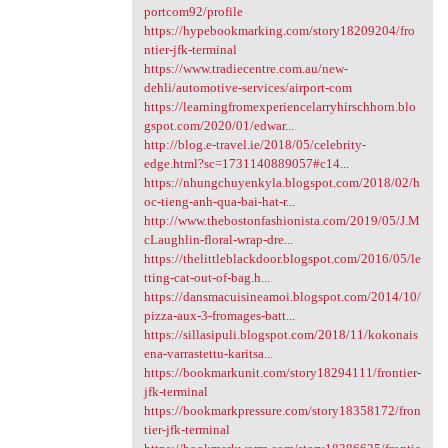
portcom92/profile
https://hypebookmarking.com/story18209204/fro
ntier-jfk-terminal
https://www.tradiecentre.com.au/new-
dehli/automotive-services/airport-com
https://learningfromexperiencelarryhirschhorn.blo
gspot.com/2020/01/edwar...
http://blog.e-travel.ie/2018/05/celebrity-
edge.html?sc=1731140889057#c14...
https://nhungchuyenkyla.blogspot.com/2018/02/h
oc-tieng-anh-qua-bai-hat-r...
http://www.thebostonfashionista.com/2019/05/J.M
cLaughlin-floral-wrap-dre...
https://thelittleblackdoor.blogspot.com/2016/05/le
tting-cat-out-of-bag.h...
https://dansmacuisineamoi.blogspot.com/2014/10/
pizza-aux-3-fromages-batt...
https://sillasipuli.blogspot.com/2018/11/kokonais
ena-varrastettu-karitsa...
https://bookmarkunit.com/story18294111/frontier-
jfk-terminal
https://bookmarkpressure.com/story18358172/fron
tier-jfk-terminal