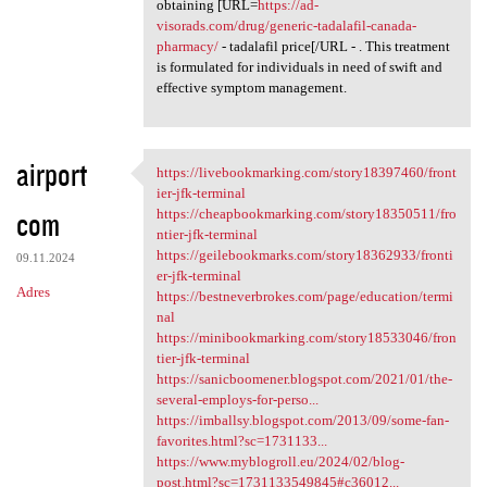
obtaining [URL=
https://ad-
visorads.com/drug/generic-tadalafil-canada-
pharmacy/
- tadalafil price[/URL - . This treatment
is formulated for individuals in need of swift and
effective symptom management.
airport
https://livebookmarking.com/story18397460/front
https://livebookmarking.com
ier-jfk-terminal
com
https://cheapbookmarking.com/story18350511/fro
ntier-jfk-terminal
https://geilebookmarks.com/story18362933/fronti
09.11.2024
er-jfk-terminal
Adres
https://bestneverbrokes.com/page/education/termi
nal
https://minibookmarking.com/story18533046/fron
tier-jfk-terminal
https://sanicboomener.blogspot.com/2021/01/the-
several-employs-for-perso...
https://imballsy.blogspot.com/2013/09/some-fan-
favorites.html?sc=1731133...
https://www.myblogroll.eu/2024/02/blog-
post.html?sc=1731133549845#c36012...