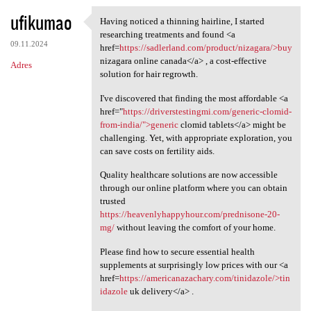
ufikumao
Having noticed a thinning hairline, I started
Having noticed a thinning
researching treatments and found <a
09.11.2024
href=
https://sadlerland.com/product/nizagara/>buy
nizagara online canada</a> , a cost-effective
Adres
solution for hair regrowth.
I've discovered that finding the most affordable <a
href="
https://driverstestingmi.com/generic-clomid-
from-india/">generic
clomid tablets</a> might be
challenging. Yet, with appropriate exploration, you
can save costs on fertility aids.
Quality healthcare solutions are now accessible
through our online platform where you can obtain
trusted
https://heavenlyhappyhour.com/prednisone-20-
mg/
without leaving the comfort of your home.
Please find how to secure essential health
supplements at surprisingly low prices with our <a
href=
https://americanazachary.com/tinidazole/>tin
idazole
uk delivery</a> .