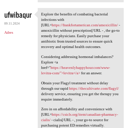
ufwibaqur
Explore the benefits of combating bacterial
Explore the benefits of
infections with
09.11.2024
[URL=
https://frankfortamerican.com/amoxicillin/
-
amoxicillin without prescription[/URL - , the go-to
Adres
remedy for physicians. Easily purchase your
antibiotic from trusted sources to ensure quick
recovery and optimal health outcomes.
Considering addressing hormonal imbalances?
Explore <a
href="
https://heavenlyhappyhour.com/www-
levitra-com/">levitra</a>
for an answer.
Obtain your Flagyl treatment without delay
through our rapid
https://thecultivarte.com/flagyl/
delivery service, ensuring you get the therapy you
require immediately.
Zero in on affordability and convenience with
[URL=
https://csicls.org/item/canadian-pharmacy-
cialis/
- cialis[/URL - , your go-to source for
purchasing potent ED remedies virtually.