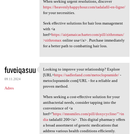
When seeking urgent resolutions, discover
https://heavenlyhappyhour.com/tadalafil-en-ligne/
for your necessities.
Seek effective solutions for hair loss management
with <a
href=
https://airjamaicacharter.com/pill/zithromax/
>zithromax
online usa</a> . Purchase immediately
for a better path to combatting hair loss.
fuveiqasuu
Looking to improve your relationship? Explore
Looking to improve your
[URL=
https://sadlerland.com/metoclopramide/
-
09.11.2024
metoclopramide.com[/URL - for a reliable and
proven method.
Adres
When seeking a cost-effective solution for your
antibacterial needs, consider tapping into the
convenience of <a
href="
https://mnsmiles.com/pill/doxycycline/">in
dia
tadalafil 200</a> . This digital pharmacy offers
a broad assortment of generic medications that
address various health conditions efficiently.