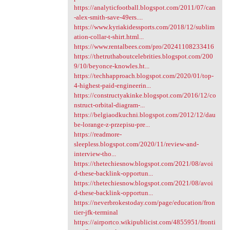
https://analyticfootball.blogspot.com/2011/07/can
-alex-smith-save-49ers....
https://www.kyriakidessports.com/2018/12/sublim
ation-collar-t-shirt.html...
https://www.rentalbees.com/pro/20241108233416
https://thetruthaboutcelebrities.blogspot.com/200
9/10/beyonce-knowles.ht...
https://techhapproach.blogspot.com/2020/01/top-
4-highest-paid-engineerin...
https://constructyakinke.blogspot.com/2016/12/co
nstruct-orbital-diagram-...
https://belgiaodkuchni.blogspot.com/2012/12/dau
be-lorange-z-przepisu-pre...
https://readmore-
sleepless.blogspot.com/2020/11/review-and-
interview-tho...
https://thetechiesnow.blogspot.com/2021/08/avoi
d-these-backlink-opportun...
https://thetechiesnow.blogspot.com/2021/08/avoi
d-these-backlink-opportun...
https://neverbrokestoday.com/page/education/fron
tier-jfk-terminal
https://airportco.wikipublicist.com/4855951/fronti