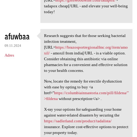
[URL=
https://glenwoodwine.com/tadapox/
-
tadapox cheap[/URL - and elevate your well-being
today!
afuwbaa
Research suggests that for those seeking bacterial
Research suggests that for
infection treatment,
09.11.2024
[URL=
https://brazosportregionalfmc.org/item/amo
xil/
- amoxil from india[/URL - is a viable option.
Adres
Consider obtaining this antibiotic via online
pharmacies for a convenient and effective solution
to your health concerns.
Now, locate the remedy for erectile dysfunction
with ease by opting to buy <a
href="
https://columbiainnastoria.com/pill/fildena/"
>fildena
without prescription</a> .
X-ray your options for safeguarding your home
against water-related disasters by securing the
https://sadlerland.com/product/tadalista/
insurance. Explore cost-effective options to protect
your property today.