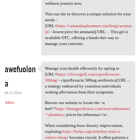
wellness journey now.
Visit our site to discover a unique solution for your
needs -
[URL=
https://cassandraplummer.com/drugs/aromas
in/
- lowest price for aromasin[/URL - . This gel is
available OTC, offering a hassle-free way to
manage your concerns.
awefuolon
Manage your health efficiently by opting to
Manage your health
[URL=
https://oliveogrill.com/ciprofloxacin-
a
500mg/
- ciprofloxacin 500mg antibiotics[/URL - ,
a strategy embraced by countless individuals
seeking alleviation from their symptoms.
09.11.2024
Adres
Browse our website to locate the <a
href="
https://beingproficient.com/item/zithromax/
">pharmacy
prices for zithromax</a> .
When considering bone density improvement,
exploring
https://helpo.org/item/buy-retin-a-
online-cheap/
becomes crucial. It offers patients a