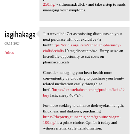
250mg/
- zithromax[/URL - and take a step towards
managing your symptoms.
iagihakaga
Just unveiled: Get astonishing discounts on your
Just unveiled: Get
next purchase with our exclusive <a
09.11.2024
href=
https://csicls.org/item/canadian-pharmacy-
cialis/>cialis
10 mg discount</a> . Hurry, seize an
Adres
incredible opportunity to cut costs on
pharmaceuticals.
Consider managing your heart health more
conveniently by choosing to purchase your heart-
related medication easily through <a
href="
https://texasrehabcenter.org/product/lasix/">
buy
lasix cheap 40</a> .
For those seeking to enhance their eyelash length,
thickness, and darkness, purchasing
https://theprettyguineapig.com/genuine-viagra-
100mg/
is a prime choice. Opt for it today and
witness a remarkable transformation.