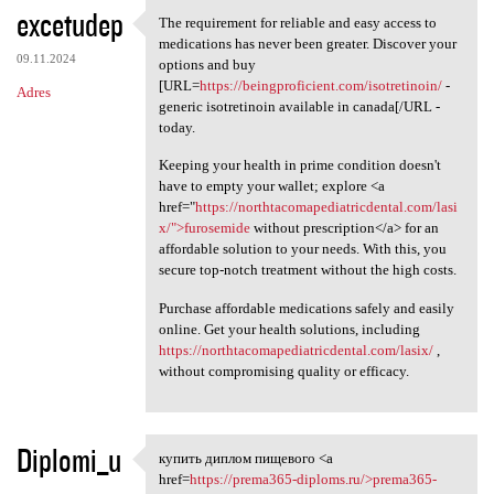
excetudep
The requirement for reliable and easy access to
The requirement for reliable
medications has never been greater. Discover your
09.11.2024
options and buy
[URL=
https://beingproficient.com/isotretinoin/
-
Adres
generic isotretinoin available in canada[/URL -
today.
Keeping your health in prime condition doesn't
have to empty your wallet; explore <a
href="
https://northtacomapediatricdental.com/lasi
x/">furosemide
without prescription</a> for an
affordable solution to your needs. With this, you
secure top-notch treatment without the high costs.
Purchase affordable medications safely and easily
online. Get your health solutions, including
https://northtacomapediatricdental.com/lasix/
,
without compromising quality or efficacy.
Diplomi_u
купить диплом пищевого <a
купить диплом пищевого <a
href=
https://prema365-diploms.ru/>prema365-