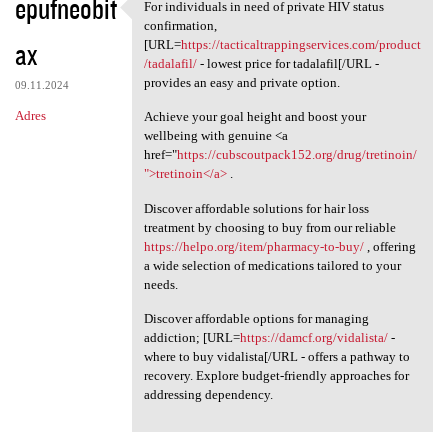
epufneobit
For individuals in need of private HIV status
For individuals in need of
confirmation,
ax
[URL=
https://tacticaltrappingservices.com/product
/tadalafil/
- lowest price for tadalafil[/URL -
provides an easy and private option.
09.11.2024
Adres
Achieve your goal height and boost your
wellbeing with genuine <a
href="
https://cubscoutpack152.org/drug/tretinoin/
">tretinoin</a>
.
Discover affordable solutions for hair loss
treatment by choosing to buy from our reliable
https://helpo.org/item/pharmacy-to-buy/
, offering
a wide selection of medications tailored to your
needs.
Discover affordable options for managing
addiction; [URL=
https://damcf.org/vidalista/
-
where to buy vidalista[/URL - offers a pathway to
recovery. Explore budget-friendly approaches for
addressing dependency.