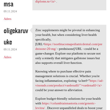
msa
diploms.ru</a>
.
09.11.2024
Adres
oligekaruv
Zinc supplements might be pivotal in enhancing
Zinc supplements might be
your health, but when considering liver health
uke
specifically,
[URL=
https://northtacomapediatricdental.com/pre
dnisone-20-mg/
- prednisone[/URL - could be a
09.11.2024
game-changer. Explore our platform to secure not
Adres
only a remedy that mitigates gallstone issues but
also supports overall liver function.
Knowing where to purchase effective pain
management solutions is crucial. Whether you're
facing inflammation, exploring <a href="
https://ad-
visorads.com/product/vardenafil/">vardenafil</a>
could be your answer to alleviation.
Explore budget-friendly solutions for your health
with
https://columbiainnastoria.com/generic-
levitra/
. Discover unparalleled deals to boost your