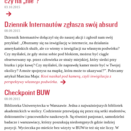
czy na „nie”?
03.10.2015
Dziennik Internautów zgłasza swój absurd
08.09.2015
Dziennik Internautów dołączył się do naszej akcji i zgłosił nam swój
przykład: „Oburzamy się na inwigilację w internecie, na działania
amerykańskich służb, ale co wiemy o inwigilacji na własnym podwórku?
Czy myślałeś, że gdy stoisz sobie pod blokiem, możesz być ciągle
obserwowany np. przez człowieka ze straży miejskiej, który siedzi przy
biurku i pije kawę? Czy myślałeś, ile naprawdę kamer może być w Twojej
okolicy? A może spojrzysz na mapkę, która może to ukazywać?”. Polecamy
artykuł Marcina Maja:
Ktoś nasikał pod kamerą, czyli inwigilacja z
perspektywy własnego podwórka
.
Checkpoint BUW
08.09.2015
Biblioteka Uniwersytecka w Warszawie. Jedna z najważniejszych bibliotek
akademickich w stolicy. Codziennie przewijają się przez nią setki studentów,
doktorantów i pracowników naukowych. Są również pasjonaci, samodzielni
badacze i warszawiacy, którzy poszukują niedostępnych gdzie indziej
pozycji. Wycieczka po mieście bez wizyty w BUW-ie też się nie liczy. W