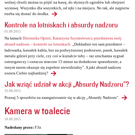
wolnej chwili można tu pójść na kawę, do słynnych ogrodów lub obejrzeć
wystawę. Wszystko dla wszystkich, od ręki i na miejscu. No tak, ale najpierw
trzeba się dostać do środka.
Kontrole na lotniskach i absurdy nadzoru
01.09.2015
Na łamach
Dziennika Opinii, Katarzyna Szymielewicz przedstawia swój
absurd nadzoru – kontrole na lotniskach
: „Dokładnie ten sam przedmiot –
ładowarka, kawałek kabla, but na podwyższonej podeszwie, pasek, kawałek
metalu gdzieś przy ciele, czy coś w kształcie tuby – raz uruchamia sygnał
ostrzegawczy i oznacza stracone 15 minut na dodatkowe sprawdzenie, a
innym razem okazuje się zupełnie niewidzialny”. A jaki absurd nadzoru
uwiera Ciebie najbardziej?
Jak wziąć udział w akcji „Absurdy Nadzoru"?
25.08.2015
Poznaj 5 sposobów na zaangażowanie się w akcję „Absurdy Nadzoru".
Kamera w toalecie
10.09.2015
Nadesłany przez:
F.Sz