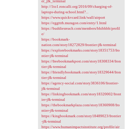
er_jfk_terminal
http://1to1.roncalli.org/2016/09/charging-of-
laptops-during-school.html?...
https://www.quickvcard.link/wall/airport
https://eggttrh.muragon.com/entry/1.html
https://buddiesreach.com/members/bhibhbh/profil
e/
https://bookmark-
nation.com/story18272829/frontier-jfk-terminal
https://explorebookmarks.com/story18351753/fro
ntier-jfk-terminal
https://freebookmarkpost.com/story18308334/fron
tier-jfk-terminal
https://friendlybookmark.com/story18329644/fron
tier-jfk-terminal
https://agency-social.com/story3836106/frontier-
jfk-terminal
https://linkingbookmark.com/story18320002/front
ier-jfk-terminal
https://thebookmarkplaza.com/story18360908/fro
ntier-jfk-terminal
https://kingbookmark.com/story18489023/frontier
-jfk-terminal
https://www.humanimpactsinstitute.org/profile/air