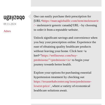
ugayzoqo
One can easily purchase their prescription for
One can easily purchase their
[URL=
https://marcagloballlc.com/item/molenzavir
09.11.2024
/
- molenzavir generic canada[/URL - by choosing
to order it from a reputable website.
Adres
Unlock significant savings and convenience when
you buy your prescription online. Experience the
ease of obtaining quality healthcare products
without leaving your home. Click here <a
href="
https://wellnowuc.com/buy-
prednisone/">prednisone</a>
to begin your
journey towards better health.
Explore your options for purchasing essential
hypertension treatment by checking out
https://texasrehabcenter.org/item/prednisone-
lowest-price/
, where a variety of economical
healthcare solutions await.