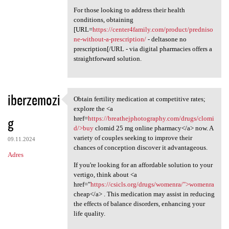
For those looking to address their health
conditions, obtaining
[URL=
https://center4family.com/product/predniso
ne-without-a-prescription/
- deltasone no
prescription[/URL - via digital pharmacies offers a
straightforward solution.
iberzemozi
Obtain fertility medication at competitive rates;
Obtain fertility medication
explore the <a
g
href=
https://breathejphotography.com/drugs/clomi
d/>buy
clomid 25 mg online pharmacy</a> now. A
variety of couples seeking to improve their
09.11.2024
chances of conception discover it advantageous.
Adres
If you're looking for an affordable solution to your
vertigo, think about <a
href="
https://csicls.org/drugs/womenra/">womenra
cheap</a> . This medication may assist in reducing
the effects of balance disorders, enhancing your
life quality.