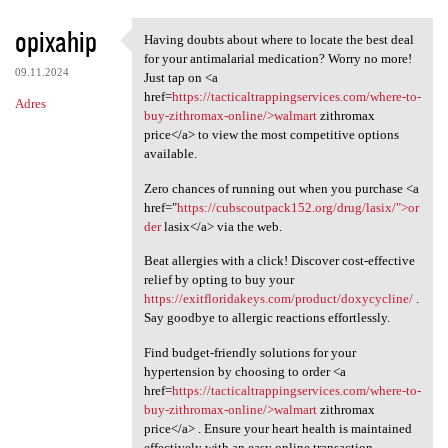
opixahip
Having doubts about where to locate the best deal
Having doubts about where to
for your antimalarial medication? Worry no more!
09.11.2024
Just tap on <a
href=
https://tacticaltrappingservices.com/where-to-
Adres
buy-zithromax-online/>walmart
zithromax
price</a> to view the most competitive options
available.
Zero chances of running out when you purchase <a
href="
https://cubscoutpack152.org/drug/lasix/">or
der
lasix</a> via the web.
Beat allergies with a click! Discover cost-effective
relief by opting to buy your
https://exitfloridakeys.com/product/doxycycline/
.
Say goodbye to allergic reactions effortlessly.
Find budget-friendly solutions for your
hypertension by choosing to order <a
href=
https://tacticaltrappingservices.com/where-to-
buy-zithromax-online/>walmart
zithromax
price</a> . Ensure your heart health is maintained
effectively with an easy online transaction.