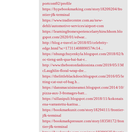
portcom92/profile
https://hypebookmarking.com/story18209204/fro
ntier-jfk-terminal
https://www.tradiecentre.com.au/new-
dehli/automotive-services/airport-com
https://learningfromexperiencelarryhirschhorn.blo
gspot.com/2020/01/edwar...
http://blog.e-travel.ie/2018/05/celebrity-
edge.html?sc=1731140889057#c14...
https://nhungchuyenkyla.blogspot.com/2018/02/h
oc-tieng-anh-qua-bai-hat-r...
http://www.thebostonfashionista.com/2019/05/J.M
cLaughlin-floral-wrap-dre...
https://thelittleblackdoor.blogspot.com/2016/05/le
tting-cat-out-of-bag.h...
https://dansmacuisineamoi.blogspot.com/2014/10/
pizza-aux-3-fromages-batt...
https://sillasipuli.blogspot.com/2018/11/kokonais
ena-varrastettu-karitsa...
https://bookmarkunit.com/story18294111/frontier-
jfk-terminal
https://bookmarkpressure.com/story18358172/fron
tier-jfk-terminal