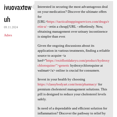
ivuovaxtew
Interested in securing the most advantageous deal
Interested in securing the
on your medication? Discover the ultimate offers
uh
for
[URL=
https://tacticaltrappingservices.com/drugs/r
etin-a/
- retin a cheap[/URL - effortlessly. Now,
09.11.2024
obtaining management over urinary incontinence
Adres
is simpler than ever.
Given the ongoing discussions about its
application in various treatments, finding a reliable
source to acquire <a
href="
https://exitfloridakeys.com/product/hydroxy
chloroquine/">generic
hydroxychloroquine at
walmart</a> online is crucial for consumers.
Invest in your health by choosing
https://classybodyart.com/item/pharmacy/
for
premium cholesterol management solutions. This
pill is designed to reduce your cholesterol levels
safely.
In need of a dependable and efficient solution for
inflammation? Discover the pathway to relief by