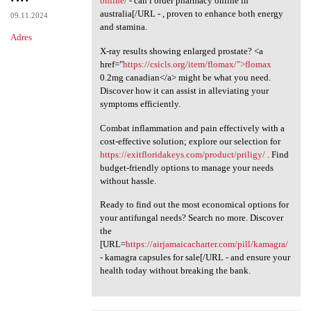
online/
- can i order pharmacy online in
australia[/URL - , proven to enhance both energy
09.11.2024
and stamina.
Adres
X-ray results showing enlarged prostate? <a
href="
https://csicls.org/item/flomax/">flomax
0.2mg canadian</a> might be what you need.
Discover how it can assist in alleviating your
symptoms efficiently.
Combat inflammation and pain effectively with a
cost-effective solution; explore our selection for
https://exitfloridakeys.com/product/priligy/
. Find
budget-friendly options to manage your needs
without hassle.
Ready to find out the most economical options for
your antifungal needs? Search no more. Discover
the
[URL=
https://airjamaicacharter.com/pill/kamagra/
- kamagra capsules for sale[/URL - and ensure your
health today without breaking the bank.