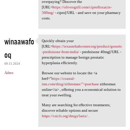
overpaying? Discover the
[URL=
https://oliveogrill.com/ciprofloxacin-
500mg/
- cipro[/URL - and save on your pharmacy
costs.
winaawafo
Quickly obtain your
Quickly obtain your [URL
[URL=
https://texasrehabcenter.org/product/generic
oq
-prednisone-from-india/
- prednisone 40mg[/URL -
prescription to manage benign prostatic
hyperplasia efficiently.
09.11.2024
Adres
Browse our website to locate the <a
href="
https://coastal-
ims.com/drug/zithromax/">purchase
zithromax
online</a> , offering you a economical solution to
treat your swelling.
Many are searching for effective treatments;
discover reliable options and secure
https://csicls.org/drugs/lasix/
.