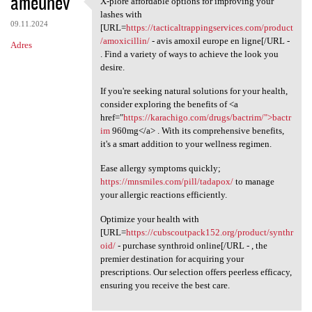
ameunev
X-plore affordable options for improving your
X-plore affordable options
o
lashes with
09.11.2024
m
[URL=
https://tacticaltrappingservices.com/product
/amoxicillin/
- avis amoxil europe en ligne[/URL -
Adres
e
. Find a variety of ways to achieve the look you
n
desire.
t
If you're seeking natural solutions for your health,
consider exploring the benefits of <a
a
href="
https://karachigo.com/drugs/bactrim/">bactr
r
im
960mg</a> . With its comprehensive benefits,
it's a smart addition to your wellness regimen.
z
e
Ease allergy symptoms quickly;
https://mnsmiles.com/pill/tadapox/
to manage
your allergic reactions efficiently.
Optimize your health with
[URL=
https://cubscoutpack152.org/product/synthr
oid/
- purchase synthroid online[/URL - , the
premier destination for acquiring your
prescriptions. Our selection offers peerless efficacy,
ensuring you receive the best care.