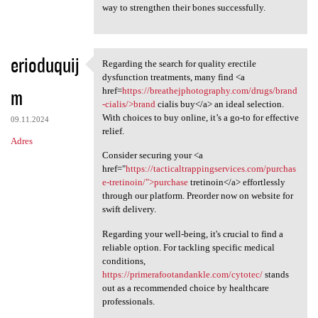
way to strengthen their bones successfully.
erioduquij
Regarding the search for quality erectile
Regarding the search for
dysfunction treatments, many find <a
m
href=
https://breathejphotography.com/drugs/brand
-cialis/>brand
cialis buy</a> an ideal selection.
With choices to buy online, it’s a go-to for effective
09.11.2024
relief.
Adres
Consider securing your <a
href="
https://tacticaltrappingservices.com/purchas
e-tretinoin/">purchase
tretinoin</a> effortlessly
through our platform. Preorder now on website for
swift delivery.
Regarding your well-being, it's crucial to find a
reliable option. For tackling specific medical
conditions,
https://primerafootandankle.com/cytotec/
stands
out as a recommended choice by healthcare
professionals.