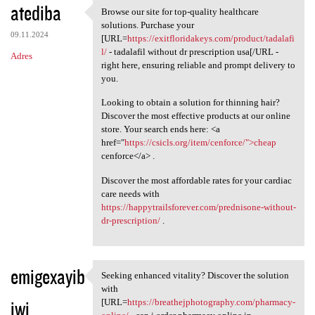
atediba
Browse our site for top-quality healthcare
Browse our site for top
solutions. Purchase your
09.11.2024
[URL=
https://exitfloridakeys.com/product/tadalafi
l/
- tadalafil without dr prescription usa[/URL -
Adres
right here, ensuring reliable and prompt delivery to
you.
Looking to obtain a solution for thinning hair?
Discover the most effective products at our online
store. Your search ends here: <a
href="
https://csicls.org/item/cenforce/">cheap
cenforce</a> .
Discover the most affordable rates for your cardiac
care needs with
https://happytrailsforever.com/prednisone-without-
dr-prescription/
.
emigexayib
Seeking enhanced vitality? Discover the solution
Seeking enhanced vitality?
with
iwi
[URL=
https://breathejphotography.com/pharmacy-