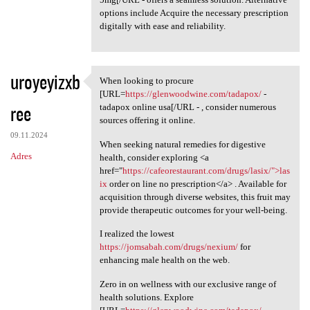
options include Acquire the necessary prescription
digitally with ease and reliability.
uroyeyizxb
When looking to procure
When looking to procure [URL
[URL=
https://glenwoodwine.com/tadapox/
-
ree
tadapox online usa[/URL - , consider numerous
sources offering it online.
09.11.2024
When seeking natural remedies for digestive
Adres
health, consider exploring <a
href="
https://cafeorestaurant.com/drugs/lasix/">las
ix
order on line no prescription</a> . Available for
acquisition through diverse websites, this fruit may
provide therapeutic outcomes for your well-being.
I realized the lowest
https://jomsabah.com/drugs/nexium/
for
enhancing male health on the web.
Zero in on wellness with our exclusive range of
health solutions. Explore