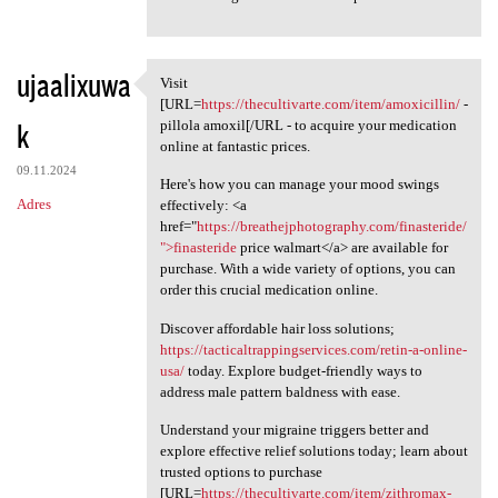
ujaalixuwa
Visit
Visit [URL=https:/
[URL=
https://thecultivarte.com/item/amoxicillin/
-
k
pillola amoxil[/URL - to acquire your medication
online at fantastic prices.
09.11.2024
Here's how you can manage your mood swings
Adres
effectively: <a
href="
https://breathejphotography.com/finasteride/
">finasteride
price walmart</a> are available for
purchase. With a wide variety of options, you can
order this crucial medication online.
Discover affordable hair loss solutions;
https://tacticaltrappingservices.com/retin-a-online-
usa/
today. Explore budget-friendly ways to
address male pattern baldness with ease.
Understand your migraine triggers better and
explore effective relief solutions today; learn about
trusted options to purchase
[URL=
https://thecultivarte.com/item/zithromax-