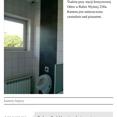
Toaleta przy stacji benzynowej
Orlen w Rabie Wyżnej 256a.
Kamera jest umieszczona
centralnie nad pisuarem.
kamery-bajery
K