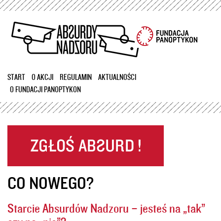
Przejdź
do
treści
START
O AKCJI
REGULAMIN
AKTUALNOŚCI
O FUNDACJI PANOPTYKON
CO NOWEGO?
Starcie Absurdów Nadzoru – jesteś na „tak”