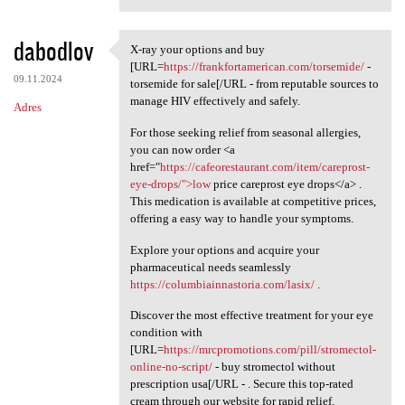
dabodlov
X-ray your options and buy
X-ray your options and buy
[URL=
https://frankfortamerican.com/torsemide/
-
09.11.2024
torsemide for sale[/URL - from reputable sources to
manage HIV effectively and safely.
Adres
For those seeking relief from seasonal allergies,
you can now order <a
href="
https://cafeorestaurant.com/item/careprost-
eye-drops/">low
price careprost eye drops</a> .
This medication is available at competitive prices,
offering a easy way to handle your symptoms.
Explore your options and acquire your
pharmaceutical needs seamlessly
https://columbiainnastoria.com/lasix/
.
Discover the most effective treatment for your eye
condition with
[URL=
https://mrcpromotions.com/pill/stromectol-
online-no-script/
- buy stromectol without
prescription usa[/URL - . Secure this top-rated
cream through our website for rapid relief.