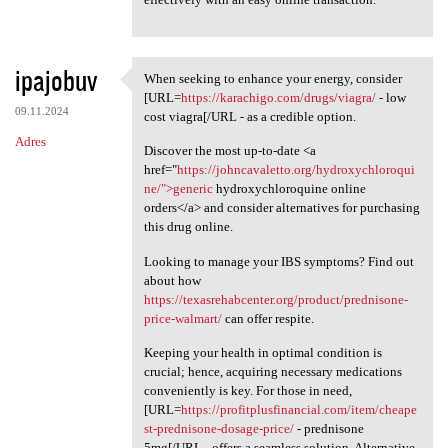
ipajobuv
When seeking to enhance your energy, consider
When seeking to enhance your
[URL=
https://karachigo.com/drugs/viagra/
- low
09.11.2024
cost viagra[/URL - as a credible option.
Adres
Discover the most up-to-date <a
href="
https://johncavaletto.org/hydroxychloroqui
ne/">generic
hydroxychloroquine online
orders</a> and consider alternatives for purchasing
this drug online.
Looking to manage your IBS symptoms? Find out
about how
https://texasrehabcenter.org/product/prednisone-
price-walmart/
can offer respite.
Keeping your health in optimal condition is
crucial; hence, acquiring necessary medications
conveniently is key. For those in need,
[URL=
https://profitplusfinancial.com/item/cheape
st-prednisone-dosage-price/
- prednisone
5mg[/URL - offers a seamless solution. Alternative