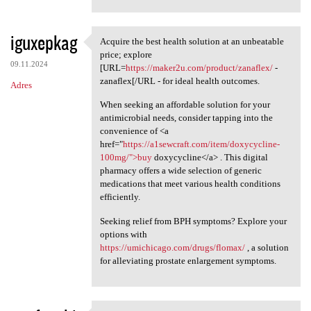
iguxepkag
Acquire the best health solution at an unbeatable
Acquire the best health
price; explore
09.11.2024
[URL=
https://maker2u.com/product/zanaflex/
-
zanaflex[/URL - for ideal health outcomes.
Adres
When seeking an affordable solution for your
antimicrobial needs, consider tapping into the
convenience of <a
href="
https://a1sewcraft.com/item/doxycycline-
100mg/">buy
doxycycline</a> . This digital
pharmacy offers a wide selection of generic
medications that meet various health conditions
efficiently.
Seeking relief from BPH symptoms? Explore your
options with
https://umichicago.com/drugs/flomax/
, a solution
for alleviating prostate enlargement symptoms.