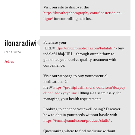
Visit our site to discover the
https://breathejphotography.com/finasteride-en-
ligne/
for controlling hair loss.
ilonaradiwi
Purchase your
Purchase your [URL=https:/
[URL=
https://mrcpromotions.com/tadalafil/
- buy
09.11.2024
tadalafil fda[/URL - through our platform to
guarantee you receive quality treatment with
Adres
convenience.
Visit our webpage to buy your essential
medication. <a
href="
https://profitplusfinancial.com/item/doxycy
cline/">doxycycline
100mg</a> seamlessly, for
managing your health requirements.
Looking to enhance your well-being? Discover
how to obtain your needs without hassle with
https://tennisjeannie.com/product/cialis/
.
Questioning where to find medicine without