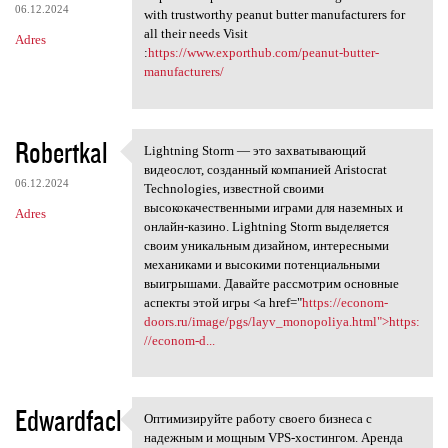
06.12.2024
with trustworthy peanut butter manufacturers for
all their needs Visit
Adres
:
https://www.exporthub.com/peanut-butter-
manufacturers/
Robertkal
Lightning Storm — это захватывающий
Lightning Storm — это
видеослот, созданный компанией Aristocrat
06.12.2024
Technologies, известной своими
высококачественными играми для наземных и
Adres
онлайн-казино. Lightning Storm выделяется
своим уникальным дизайном, интересными
механиками и высокими потенциальными
выигрышами. Давайте рассмотрим основные
аспекты этой игры <a href="
https://econom-
doors.ru/image/pgs/layv_monopoliya.html">https:
//econom-d...
Edwardfacl
Оптимизируйте работу своего бизнеса с
Оптимизируйте работу своего
надежным и мощным VPS-хостингом. Аренда