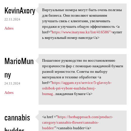
KevinAxory
Виртуальные номера могут быть очень полезны
Виртуальные номера могут быть
для бизнеса. Они позволяют компаниям
22.11.2024
улучшать связь с клиентами, увеличивать
продажи и улучшать общую эффективность <a
Adres
href="
https://www.inatyrau.kz/list/416586">
купит
ь виртуальный номер навсегда</a>
MarioMun
Пошаговое руководство по восстановлению
Пошаговое руководство по
прозрачности фар с помощью наждачной бумаги
ny
разной зернистости. Советы по выбору
материалов и технике обработки <a
href="
https://aggam.xyz/service/5-glavnyh-
24.11.2024
oshibok-pri-vybore-nazhdachnoj-
Adres
bumag...
наждачная бумага</a>
cannabis
<a href =”
https://herbapproach.com/product-
<a href =”https:/
category/cannabis-flower/cannabis-
budder
budder/
”>cannabis budder</a>