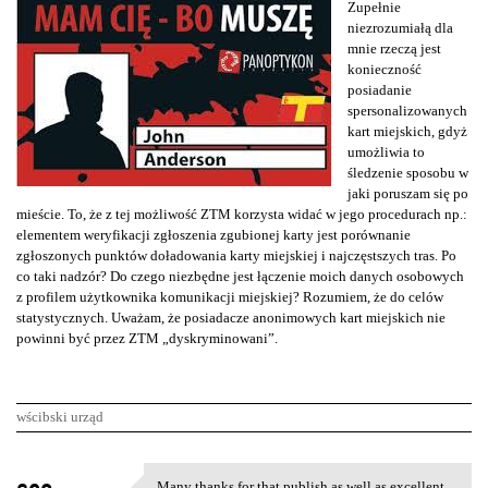
Zupełnie
niezrozumiałą dla
mnie rzeczą jest
konieczność
posiadanie
spersonalizowanych
kart miejskich, gdyż
umożliwia to
śledzenie sposobu w
jaki poruszam się po
mieście. To, że z tej możliwość ZTM korzysta widać w jego procedurach np.:
elementem weryfikacji zgłoszenia zgubionej karty jest porównanie
zgłoszonych punktów doładowania karty miejskiej i najczęstszych tras. Po
co taki nadzór? Do czego niezbędne jest łączenie moich danych osobowych
z profilem użytkownika komunikacji miejskiej? Rozumiem, że do celów
statystycznych. Uważam, że posiadacze anonimowych kart miejskich nie
powinni być przez ZTM „dyskryminowani”.
wścibski urząd
K
Many thanks for that publish as well as excellent