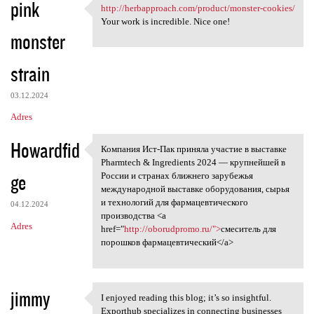
pink
http://herbapproach.com/product/monster-cookies/
http://herbapproach.com
Your work is incredible. Nice one!
monster
strain
03.12.2024
Adres
Howardfid
Компания Ист-Пак приняла участие в выставке
Компания Ист-Пак приняла
Pharmtech & Ingredients 2024 — крупнейшей в
ge
России и странах ближнего зарубежья
международной выставке оборудования, сырья
и технологий для фармацевтического
04.12.2024
производства <a
Adres
href="
http://oborudpromo.ru/">
смеситель для
порошков фармацевтический</a>
jimmy
I enjoyed reading this blog; it’s so insightful.
I enjoyed reading this blog;
Exporthub specializes in connecting businesses