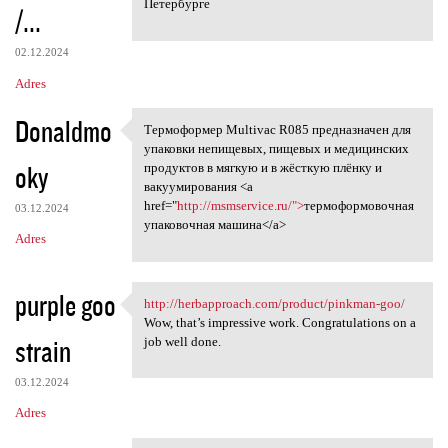
Петербурге
/...
02.12.2024
Adres
Donaldmo
Термоформер Multivac R085 предназначен для
Термоформер Multivac R085
упаковки непищевых, пищевых и медицинских
oky
продуктов в мягкую и в жёсткую плёнку и
вакуумирования <a
href="
http://msmservice.ru/">
термоформовочная
03.12.2024
упаковочная машина</a>
Adres
purple goo
http://herbapproach.com/product/pinkman-goo/
http://herbapproach.com
Wow, that’s impressive work. Congratulations on a
strain
job well done.
03.12.2024
Adres