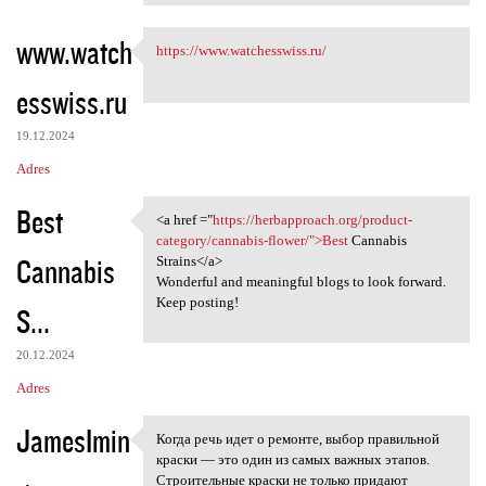
www.watch
https://www.watchesswiss.ru/
https://www.watchesswiss.ru/
esswiss.ru
19.12.2024
Adres
Best
<a href ="
https://herbapproach.org/product-
<a href ="https:/
category/cannabis-flower/">Best
Cannabis
Cannabis
Strains</a>
Wonderful and meaningful blogs to look forward.
Keep posting!
S...
20.12.2024
Adres
JamesImin
Когда речь идет о ремонте, выбор правильной
Когда речь идет о ремонте,
краски — это один из самых важных этапов.
Строительные краски не только придают