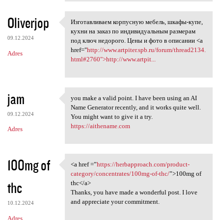
Oliverjop
Изготавливаем корпусную мебель, шкафы-купе,
Изготавливаем корпусную
кухни на заказ по индивидуальным размерам
09.12.2024
под ключ недорого. Цены и фото в описании <a
href="
http://www.artpiter.spb.ru/forum/thread2134.
Adres
html#2760">http://www.artpit...
jam
you make a valid point. I have been using an AI
you make a valid point. I
Name Generator recently, and it works quite well.
09.12.2024
You might want to give it a try.
https://aithename.com
Adres
100mg of
<a href =”
https://herbapproach.com/product-
<a href =”https:/
category/concentrates/100mg-of-thc/
”>100mg of
thc
thc</a>
Thanks, you have made a wonderful post. I love
and appreciate your commitment.
10.12.2024
Adres