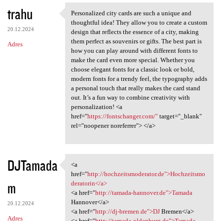
trahu
Personalized city cards are such a unique and
Personalized city cards are
thoughtful idea! They allow you to create a custom
20.12.2024
design that reflects the essence of a city, making
them perfect as souvenirs or gifts. The best part is
Adres
how you can play around with different fonts to
make the card even more special. Whether you
choose elegant fonts for a classic look or bold,
modern fonts for a trendy feel, the typography adds
a personal touch that really makes the card stand
out. It’s a fun way to combine creativity with
personalization! <a
href="
https://fontschanger.com/"
target="_blank"
rel="noopener noreferrer"> </a>
DJTamada
<a
<a href="http:/
href="
http://hochzeitsmoderator.de">Hochzeitsmo
m
deratorin</a>
<a href="
http://tamada-hannover.de">Tamada
Hannover</a>
20.12.2024
<a href="
http://dj-bremen.de">DJ
Bremen</a>
Adres
<a href="
http://tamada-oldenburg.de">Tamada