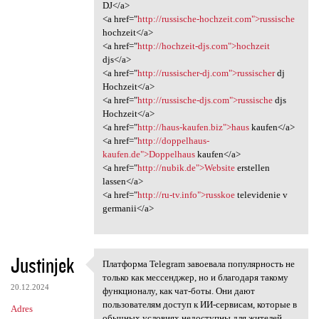
DJ</a>
<a href="
http://russische-hochzeit.com">russische
hochzeit</a>
<a href="
http://hochzeit-djs.com">hochzeit
djs</a>
<a href="
http://russischer-dj.com">russischer
dj
Hochzeit</a>
<a href="
http://russische-djs.com">russische
djs
Hochzeit</a>
<a href="
http://haus-kaufen.biz">haus
kaufen</a>
<a href="
http://doppelhaus-
kaufen.de">Doppelhaus
kaufen</a>
<a href="
http://nubik.de">Website
erstellen
lassen</a>
<a href="
http://ru-tv.info">russkoe
televidenie v
germanii</a>
Justinjek
Платформа Telegram завоевала популярность не
Платформа Telegram завоевала
только как мессенджер, но и благодаря такому
20.12.2024
функционалу, как чат-боты. Они дают
пользователям доступ к ИИ-сервисам, которые в
Adres
обычных условиях недоступны для жителей