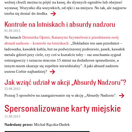
wolnej chwili można tu pójść na kawę, do słynnych ogrodów lub obejrzeć
wystawę. Wszystko dla wszystkich, od ręki i na miejscu. No tak, ale najpierw
trzeba się dostać do środka.
Kontrole na lotniskach i absurdy nadzoru
01.09.2015
Na łamach
Dziennika Opinii, Katarzyna Szymielewicz przedstawia swój
absurd nadzoru – kontrole na lotniskach
: „Dokładnie ten sam przedmiot –
ładowarka, kawałek kabla, but na podwyższonej podeszwie, pasek, kawałek
metalu gdzieś przy ciele, czy coś w kształcie tuby – raz uruchamia sygnał
ostrzegawczy i oznacza stracone 15 minut na dodatkowe sprawdzenie, a
innym razem okazuje się zupełnie niewidzialny”. A jaki absurd nadzoru
uwiera Ciebie najbardziej?
Jak wziąć udział w akcji „Absurdy Nadzoru"?
25.08.2015
Poznaj 5 sposobów na zaangażowanie się w akcję „Absurdy Nadzoru".
Spersonalizowane karty miejskie
11.09.2015
Nadesłany przez:
Michał Rączka-Dudek