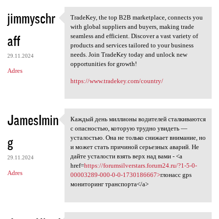
jimmyschr
TradeKey, the top B2B marketplace, connects you
TradeKey, the top B2B
with global suppliers and buyers, making trade
aff
seamless and efficient. Discover a vast variety of
products and services tailored to your business
needs. Join TradeKey today and unlock new
29.11.2024
opportunities for growth!
Adres
https://www.tradekey.com/country/
JamesImin
Каждый день миллионы водителей сталкиваются
Каждый день миллионы
с опасностью, которую трудно увидеть —
g
усталостью. Она не только снижает внимание, но
и может стать причиной серьезных аварий. Не
дайте усталости взять верх над вами - <a
29.11.2024
href=
https://forumsilverstars.forum24.ru/?1-5-0-
Adres
00003289-000-0-0-1730186667>
глонасс gps
мониторинг транспорта</a>