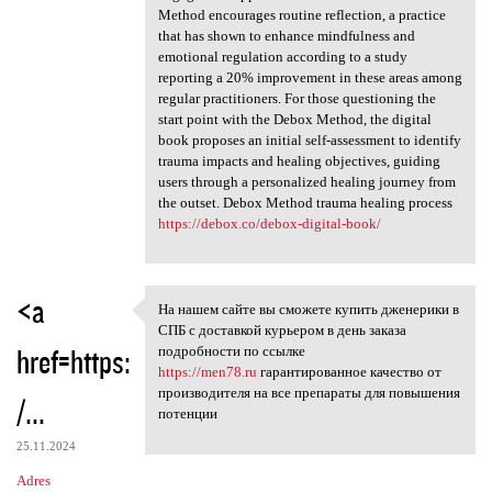
Method encourages routine reflection, a practice
that has shown to enhance mindfulness and
emotional regulation according to a study
reporting a 20% improvement in these areas among
regular practitioners. For those questioning the
start point with the Debox Method, the digital
book proposes an initial self-assessment to identify
trauma impacts and healing objectives, guiding
users through a personalized healing journey from
the outset. Debox Method trauma healing process
https://debox.co/debox-digital-book/
<a
На нашем сайте вы сможете купить дженерики в
На нашем сайте вы сможете
СПБ с доставкой курьером в день заказа
href=https:
подробности по ссылке
https://men78.ru
гарантированное качество от
производителя на все препараты для повышения
/...
потенции
25.11.2024
Adres