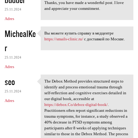
Thanks, you have made a wonderful post. I love
and appreciate your commitment.
25.11.2024
Adres
MichealKe
Вы можете купить справку в медцентре
Вы можете купить справку в
https://smails-clinic.ru/
с доставкой по Москве.
r
25.11.2024
Adres
seo
The Debox Method provides structured steps to
The Debox Method provides
identify and process emotional trauma through
25.11.2024
self-reflection and cognitive exercises detailed in
our digital book, accessible at
Adres
https://debox.Co/debox-digital-book/
.
Practitioners often report significant reductions in
trauma symptoms, for instance, a study observed a
40% decrease in PTSD symptoms among
participants after 8 weeks of applying techniques
similar to those in the Debox Method. The process