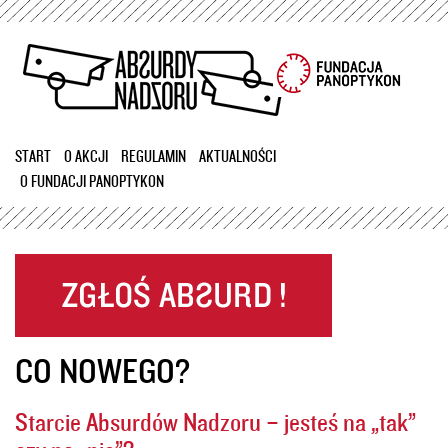
Przejdź
do
treści
START
O AKCJI
REGULAMIN
AKTUALNOŚCI
O FUNDACJI PANOPTYKON
CO NOWEGO?
Starcie Absurdów Nadzoru – jesteś na „tak”