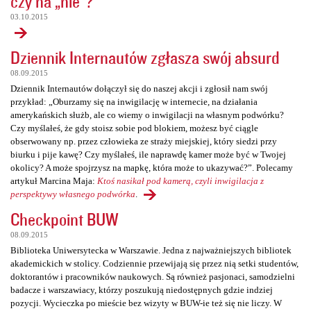
czy na „nie”?
03.10.2015
Dziennik Internautów zgłasza swój absurd
08.09.2015
Dziennik Internautów dołączył się do naszej akcji i zgłosił nam swój
przykład: „Oburzamy się na inwigilację w internecie, na działania
amerykańskich służb, ale co wiemy o inwigilacji na własnym podwórku?
Czy myślałeś, że gdy stoisz sobie pod blokiem, możesz być ciągle
obserwowany np. przez człowieka ze straży miejskiej, który siedzi przy
biurku i pije kawę? Czy myślałeś, ile naprawdę kamer może być w Twojej
okolicy? A może spojrzysz na mapkę, która może to ukazywać?”. Polecamy
artykuł Marcina Maja:
Ktoś nasikał pod kamerą, czyli inwigilacja z
perspektywy własnego podwórka
.
Checkpoint BUW
08.09.2015
Biblioteka Uniwersytecka w Warszawie. Jedna z najważniejszych bibliotek
akademickich w stolicy. Codziennie przewijają się przez nią setki studentów,
doktorantów i pracowników naukowych. Są również pasjonaci, samodzielni
badacze i warszawiacy, którzy poszukują niedostępnych gdzie indziej
pozycji. Wycieczka po mieście bez wizyty w BUW-ie też się nie liczy. W