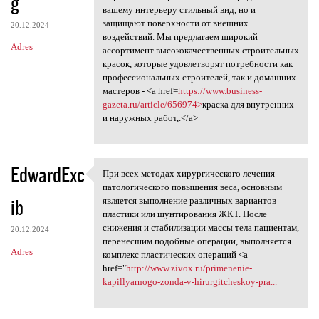
g
вашему интерьеру стильный вид, но и
защищают поверхности от внешних
20.12.2024
воздействий. Мы предлагаем широкий
Adres
ассортимент высококачественных строительных
красок, которые удовлетворят потребности как
профессиональных строителей, так и домашних
мастеров - <a href=
https://www.business-
gazeta.ru/article/656974>
краска для внутренних
и наружных работ,.</a>
EdwardExc
При всех методах хирургического лечения
При всех методах
патологического повышения веса, основным
ib
является выполнение различных вариантов
пластики или шунтирования ЖКТ. После
снижения и стабилизации массы тела пациентам,
20.12.2024
перенесшим подобные операции, выполняется
Adres
комплекс пластических операций <a
href="
http://www.zivox.ru/primenenie-
kapillyarnogo-zonda-v-hirurgitcheskoy-pra...