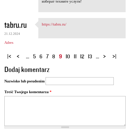
изберат техните услуги!
tabru.ru
https://tabru.ru/
https://tabru.ru/
21.12.2024
Adres
S
…
5
6
7
8
9
10
11
12
13
…
t
Dodaj komentarz
r
o
Nazwisko lub pseudonim
n
y
Treść Twojego komentarza
*