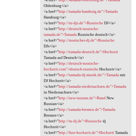
Oldenburg</a>
<a href="
http://tamada-hamburg.de">Tamada
Hamburg</a>
<a href="
http://ru-djs.de">Russische
DJ</a>
<a href="
http://deutsch-russische-
tamada.de">Tamada
Russische deutsch</a>
<a href="
http://russischer-dj.de">Russische
DJs</a>
<a href="
http://tamada-deutsch.de">Hochzeit
Tamada auf Deutsch</a>
<a href="
http://deutsch-russische-
hochzeit.com">deutsch-russische
Hochzeit</a>
<a href="
http://tamada-dj-musik.de/">Tamada
mit
DJ Hochzeit</a>
<a href="
http://tamada-niedersachsen.de">Tamada
in Niedersachsen</a>
<a href="
http://new-russian.de">Band
New
Russian</a>
<a href="
http://tamada-bremen.de">Tamada
Bremen</a>
<a href="
http://ru-dj.de">Russische
dj
Hochzeit</a>
<a href="
http://fuer-hochzeit.de">Hochzeit
Tamada