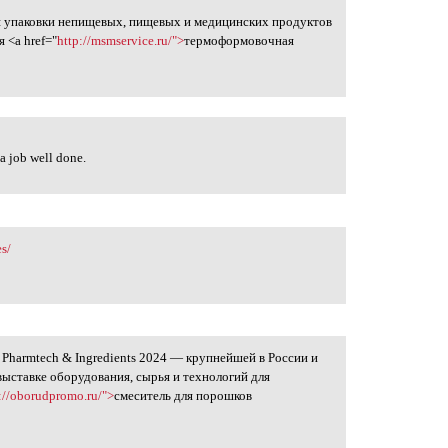
я упаковки непищевых, пищевых и медицинских продуктов
 <a href="
http://msmservice.ru/">
термоформовочная
a job well done.
s/
 Pharmtech & Ingredients 2024 — крупнейшей в России и
ыставке оборудования, сырья и технологий для
://oborudpromo.ru/">
смеситель для порошков