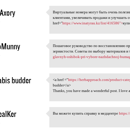
Axory
Виртуальные номера могут быть очень полезны
Виртуальные номера могут бы
клиентами, увеличивать продажи и улучшать 
4
href="
https://www.inatyrau.kz/list/416586">
куп
oMunny
Пошаговое руководство по восстановлению п
Пошаговое руководство по
зернистости. Советы по выбору материалов и 
4
glavnyh-oshibok-pri-vybore-nazhdachnoj-bumag
bis budder
<a href =”
https://herbapproach.com/product-cate
<a href =”https:/
budder</a>
4
Thanks, you have made a wonderful post. I love
ealKer
Вы можете купить справку в медцентре
https:/
Вы можете купить справку в
4