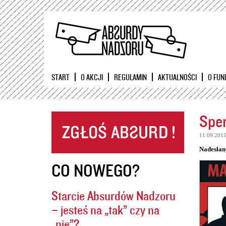
START
O AKCJI
REGULAMIN
AKTUALNOŚCI
O FUN
Sper
11.09.201
Nadesłan
CO NOWEGO?
Starcie Absurdów Nadzoru
– jesteś na „tak” czy na
„nie”?