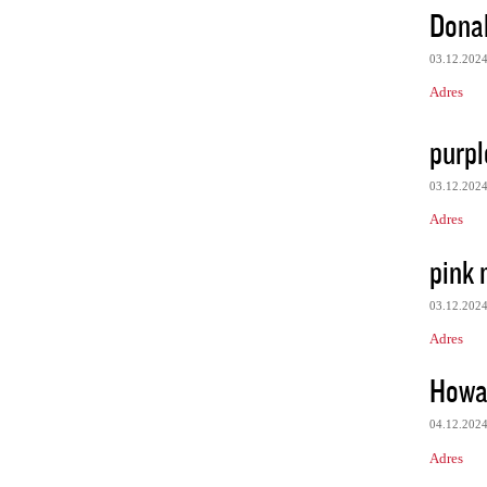
Dona
03.12.202
Adres
purpl
03.12.202
Adres
pink 
03.12.202
Adres
Howa
04.12.202
Adres