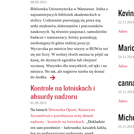
08.09.2015
Biblioteka Uniwersytecka w Warszawie. Jedna z
Kevin
najważniejszych bibliotek akademickich w
stolicy. Codziennie przewijają się przez nią
22.11.202
setki studentów, doktorantów i pracowników
Adres
naukowych. Są również pasjonaci, samodzielni
badacze i warszawiacy, którzy poszukują
niedostępnych gdzie indziej pozycji.
Mari
Wycieczka po mieście bez wizyty w BUW-ie też
się nie liczy. W wolnej chwili można tu pójść na
24.11.202
kawę, do słynnych ogrodów lub obejrzeć
wystawę. Wszystko dla wszystkich, od ręki i na
Adres
miejscu. No tak, ale najpierw trzeba się dostać
do środka.
canna
Kontrole na lotniskach i
25.11.202
absurdy nadzoru
Adres
01.09.2015
Na łamach
Dziennika Opinii, Katarzyna
Mich
Szymielewicz przedstawia swój absurd
nadzoru – kontrole na lotniskach
: „Dokładnie
25.11.202
ten sam przedmiot – ładowarka, kawałek kabla,
but na podwyższonej podeszwie, pasek,