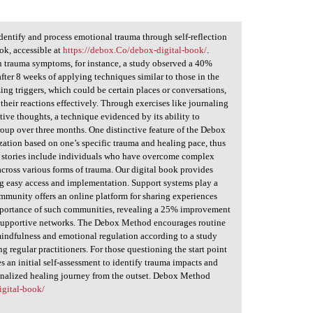
entify and process emotional trauma through self-reflection
ook, accessible at
https://debox.Co/debox-digital-book/
.
 in trauma symptoms, for instance, a study observed a 40%
er 8 weeks of applying techniques similar to those in the
g triggers, which could be certain places or conversations,
their reactions effectively. Through exercises like journaling
tive thoughts, a technique evidenced by its ability to
roup over three months. One distinctive feature of the Debox
ization based on one’s specific trauma and healing pace, thus
ss stories include individuals who have overcome complex
cross various forms of trauma. Our digital book provides
ing easy access and implementation. Support systems play a
ommunity offers an online platform for sharing experiences
mportance of such communities, revealing a 25% improvement
n supportive networks. The Debox Method encourages routine
 mindfulness and emotional regulation according to a study
 regular practitioners. For those questioning the start point
 an initial self-assessment to identify trauma impacts and
sonalized healing journey from the outset. Debox Method
igital-book/