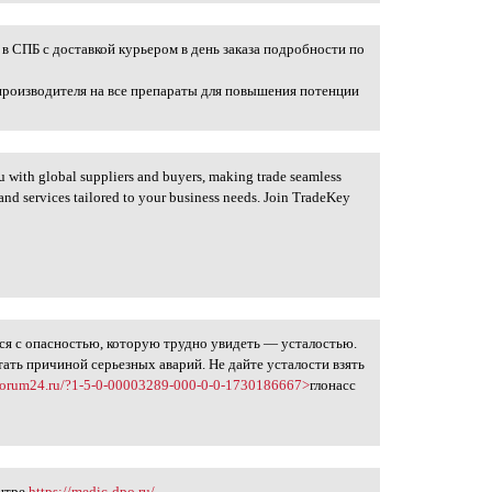
в СПБ с доставкой курьером в день заказа подробности по
производителя на все препараты для повышения потенции
 with global suppliers and buyers, making trade seamless
s and services tailored to your business needs. Join TradeKey
я с опасностью, которую трудно увидеть — усталостью.
тать причиной серьезных аварий. Не дайте усталости взять
rs.forum24.ru/?1-5-0-00003289-000-0-0-1730186667>
глонасс
ентре
https://medic-dpo.ru/
.