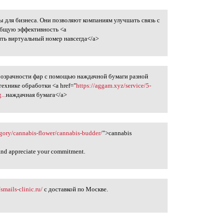
 для бизнеса. Они позволяют компаниям улучшать связь с
ть
общую эффективность <a
ить виртуальный номер навсегда</a>
розрачности фар с помощью наждачной бумаги разной
технике обработки <a href="
https://aggam.xyz/service/5-
...
наждачная бумага</a>
gory/cannabis-flower/cannabis-budder/
”>cannabis
 and appreciate your commitment.
/smails-clinic.ru/
с доставкой по Москве.