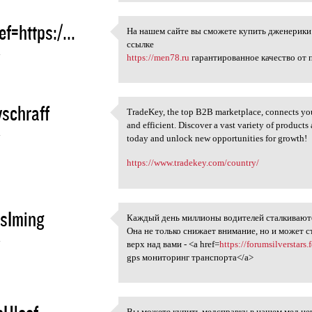
ef=https:/...
На нашем сайте вы сможете купить дженерики 
На нашем сайте вы сможете
ссылке
4
https://men78.ru
гарантированное качество от 
schraff
TradeKey, the top B2B marketplace, connects you
TradeKey, the top B2B
and efficient. Discover a vast variety of product
4
today and unlock new opportunities for growth!
https://www.tradekey.com/country/
sIming
Каждый день миллионы водителей сталкиваютс
Каждый день миллионы
Она не только снижает внимание, но и может с
4
верх над вами - <a href=
https://forumsilversta
gps мониторинг транспорта</a>
Вы можете купить медсправку в нашем мед ц