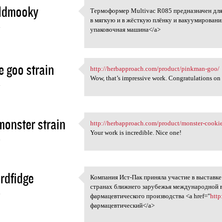
ldmooky
Термоформер Multivac R085 предназначен дл
Термоформер Multivac R085
в мягкую и в жёсткую плёнку и вакуумирования
4
упаковочная машина</a>
e goo strain
http://herbapproach.com/product/pinkman-goo/
http://herbapproach.com
Wow, that’s impressive work. Congratulations on 
4
monster strain
http://herbapproach.com/product/monster-cookie
http://herbapproach.com
Your work is incredible. Nice one!
4
rdfidge
Компания Ист-Пак приняла участие в выставке
Компания Ист-Пак приняла
странах ближнего зарубежья международной в
4
фармацевтического производства <a href="
http
фармацевтический</a>