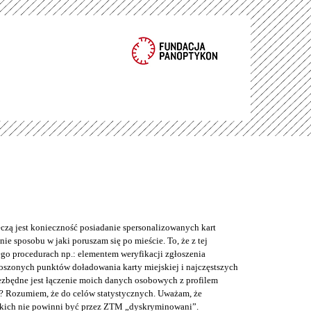
eczą jest konieczność posiadanie spersonalizowanych kart
ie sposobu w jaki poruszam się po mieście. To, że z tej
o procedurach np.: elementem weryfikacji zgłoszenia
łoszonych punktów doładowania karty miejskiej i najczęstszych
iezbędne jest łączenie moich danych osobowych z profilem
? Rozumiem, że do celów statystycznych. Uważam, że
kich nie powinni być przez ZTM „dyskryminowani”.