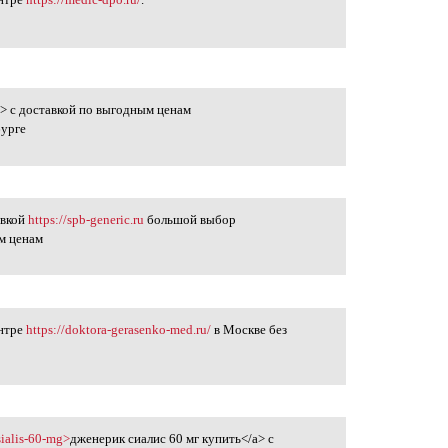
в
> с доставкой по выгодным ценам
бурге
авкой
https://spb-generic.ru
большой выбор
м ценам
ентре
https://doktora-gerasenko-med.ru/
в Москве без
в
-sialis-60-mg>
дженерик сиалис 60 мг купить</a> с