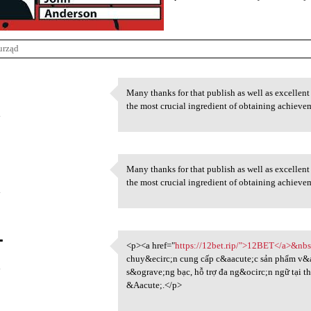
urząd
Many thanks for that publish as well as excellent 
Many thanks for that publish
the most crucial ingredient of obtaining achieve
4
Many thanks for that publish as well as excellent 
Many thanks for that publish
the most crucial ingredient of obtaining achieve
4
T
<p><a href="
https://12bet.rip/">12BET</a>&nb
<p><a href="https://12bet.rip
chuy&ecirc;n cung cấp c&aacute;c sản phẩm v&a
4
s&ograve;ng bạc, hỗ trợ đa ng&ocirc;n ngữ tại t
&Aacute;.</p>