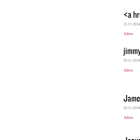
<a hr
25.11.202
Adres
jimmy
29.11.202
Adres
Jame
29.11.202
Adres