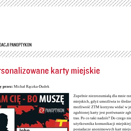
Przejdź
do
treści
DACJI PANOPTYKON
sonalizowane karty miejskie
5
y przez:
Michał Rączka-Dudek
Zupełnie niezrozumiałą dla mnie rz
miejskich, gdyż umożliwia to śledzen
możliwość ZTM korzysta widać w jeg
zgubionej karty jest porównanie zg
tras. Po co taki nadzór? Do czego n
użytkownika komunikacji miejskiej
posiadacze anonimowych kart miejs