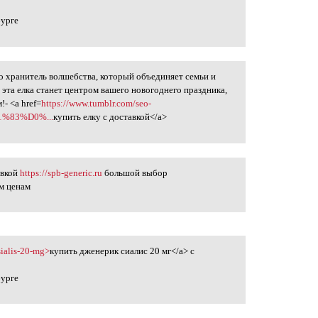
бурге
то хранитель волшебства, который объединяет семьи и
 эта елка станет центром вашего новогоднего праздника,
- <a href=
https://www.tumblr.com/seo-
1%83%D0%...
купить елку с доставкой</a>
авкой
https://spb-generic.ru
большой выбор
м ценам
-sialis-20-mg>
купить дженерик сиалис 20 мг</a> с
бурге