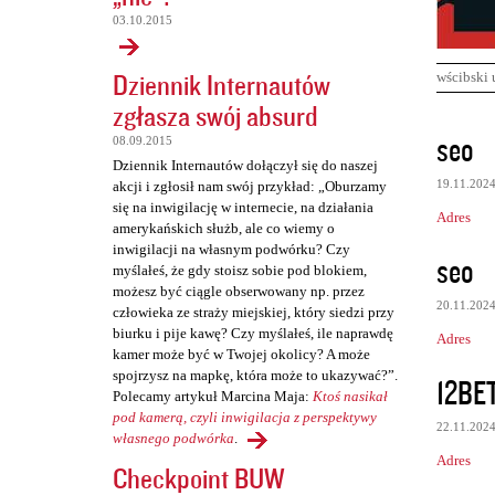
03.10.2015
Dziennik Internautów
wścibski 
zgłasza swój absurd
K
seo
08.09.2015
o
Dziennik Internautów dołączył się do naszej
19.11.202
akcji i zgłosił nam swój przykład: „Oburzamy
m
się na inwigilację w internecie, na działania
Adres
e
amerykańskich służb, ale co wiemy o
inwigilacji na własnym podwórku? Czy
n
seo
myślałeś, że gdy stoisz sobie pod blokiem,
t
możesz być ciągle obserwowany np. przez
20.11.202
człowieka ze straży miejskiej, który siedzi przy
a
biurku i pije kawę? Czy myślałeś, ile naprawdę
Adres
r
kamer może być w Twojej okolicy? A może
z
spojrzysz na mapkę, która może to ukazywać?”.
12BE
Polecamy artykuł Marcina Maja:
Ktoś nasikał
e
pod kamerą, czyli inwigilacja z perspektywy
22.11.202
własnego podwórka
.
Adres
Checkpoint BUW