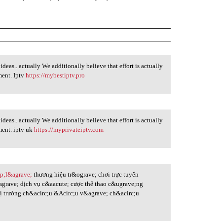
ideas.. actually We additionally believe that effort is actually
ment. Iptv
https://mybestiptv.pro
ideas.. actually We additionally believe that effort is actually
ment. iptv uk
https://myprivateiptv.com
sp;l&agrave;
thương hiệu tr&ograve; chơi trực tuyến
grave; dịch vụ c&aacute; cược thể thao c&ugrave;ng
hị trường ch&acirc;u &Acirc;u v&agrave; ch&acirc;u