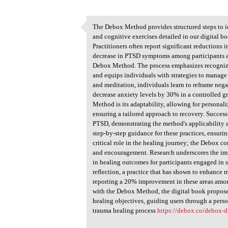
The Debox Method provides structured steps to id
The Debox Method provides
and cognitive exercises detailed in our digital b
4
Practitioners often report significant reductions
decrease in PTSD symptoms among participants aft
Debox Method. The process emphasizes recognizin
and equips individuals with strategies to manage 
and meditation, individuals learn to reframe nega
decrease anxiety levels by 30% in a controlled g
Method is its adaptability, allowing for personal
ensuring a tailored approach to recovery. Succe
PTSD, demonstrating the method's applicability a
step-by-step guidance for these practices, ensur
critical role in the healing journey; the Debox c
and encouragement. Research underscores the i
in healing outcomes for participants engaged i
reflection, a practice that has shown to enhance
reporting a 20% improvement in these areas among
with the Debox Method, the digital book proposes
healing objectives, guiding users through a per
trauma healing process
https://debox.co/debox-d