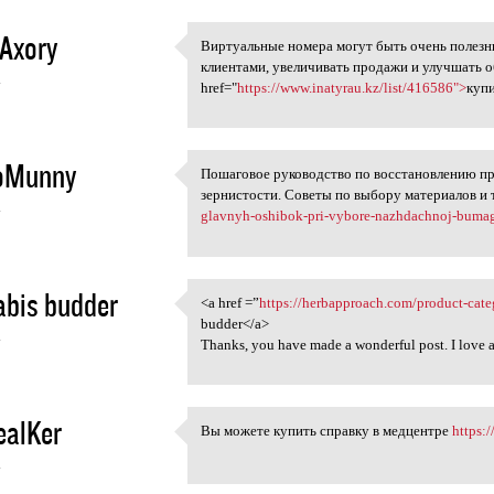
Axory
Виртуальные номера могут быть очень полезны
Виртуальные номера могут бы
клиентами, увеличивать продажи и улучшать 
4
href="
https://www.inatyrau.kz/list/416586">
куп
oMunny
Пошаговое руководство по восстановлению п
Пошаговое руководство по
зернистости. Советы по выбору материалов и 
4
glavnyh-oshibok-pri-vybore-nazhdachnoj-bumag
bis budder
<a href =”
https://herbapproach.com/product-cate
<a href =”https:/
budder</a>
4
Thanks, you have made a wonderful post. I love
ealKer
Вы можете купить справку в медцентре
https:/
Вы можете купить справку в
4