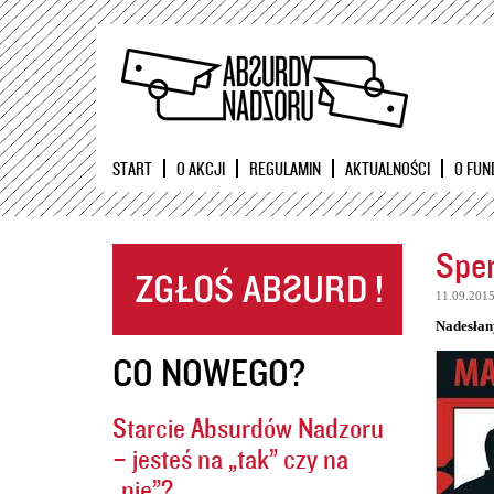
START
O AKCJI
REGULAMIN
AKTUALNOŚCI
O FUN
Sper
11.09.201
Nadesłan
CO NOWEGO?
Starcie Absurdów Nadzoru
– jesteś na „tak” czy na
„nie”?