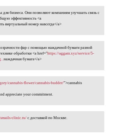
 для бизнеса. Они позволяют компаниям улучшать связь с
ть
общую эффективность <a
ить виртуальный номер навсегда</a>
розрачности фар с помощью наждачной бумаги разной
технике обработки <a href="
https://aggam.xyz/service/5-
...
наждачная бумага</a>
gory/cannabis-flower/cannabis-budder/
”>cannabis
 and appreciate your commitment.
/smails-clinic.ru/
с доставкой по Москве.