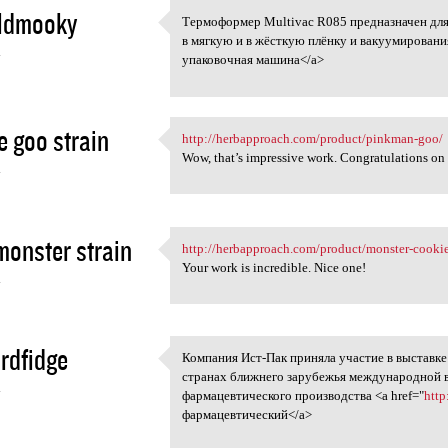
ldmooky
Термоформер Multivac R085 предназначен дл
Термоформер Multivac R085
в мягкую и в жёсткую плёнку и вакуумирования
4
упаковочная машина</a>
e goo strain
http://herbapproach.com/product/pinkman-goo/
http://herbapproach.com
Wow, that’s impressive work. Congratulations on 
4
monster strain
http://herbapproach.com/product/monster-cookie
http://herbapproach.com
Your work is incredible. Nice one!
4
rdfidge
Компания Ист-Пак приняла участие в выставке
Компания Ист-Пак приняла
странах ближнего зарубежья международной в
4
фармацевтического производства <a href="
http
фармацевтический</a>