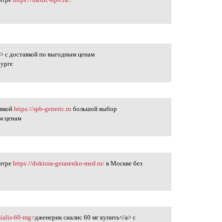
в
> с доставкой по выгодным ценам
бурге
авкой
https://spb-generic.ru
большой выбор
м ценам
ентре
https://doktora-gerasenko-med.ru/
в Москве без
в
-sialis-60-mg>
дженерик сиалис 60 мг купить</a> с