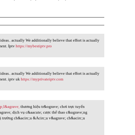
ideas.. actually We additionally believe that effort is actually
ment. Iptv
https://mybestiptv.pro
ideas.. actually We additionally believe that effort is actually
ment. iptv uk
https://myprivateiptv.com
sp;l&agrave;
thương hiệu tr&ograve; chơi trực tuyến
grave; dịch vụ c&aacute; cược thể thao c&ugrave;ng
hị trường ch&acirc;u &Acirc;u v&agrave; ch&acirc;u