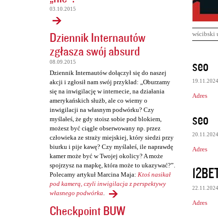
03.10.2015
Dziennik Internautów
wścibski 
zgłasza swój absurd
K
seo
08.09.2015
o
Dziennik Internautów dołączył się do naszej
19.11.202
akcji i zgłosił nam swój przykład: „Oburzamy
m
się na inwigilację w internecie, na działania
Adres
e
amerykańskich służb, ale co wiemy o
inwigilacji na własnym podwórku? Czy
n
seo
myślałeś, że gdy stoisz sobie pod blokiem,
t
możesz być ciągle obserwowany np. przez
20.11.202
człowieka ze straży miejskiej, który siedzi przy
a
biurku i pije kawę? Czy myślałeś, ile naprawdę
Adres
r
kamer może być w Twojej okolicy? A może
z
spojrzysz na mapkę, która może to ukazywać?”.
12BE
Polecamy artykuł Marcina Maja:
Ktoś nasikał
e
pod kamerą, czyli inwigilacja z perspektywy
22.11.202
własnego podwórka
.
Adres
Checkpoint BUW