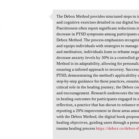
The Debox Method provides structured steps to id
The Debox Method provides
and cognitive exercises detailed in our digital b
4
Practitioners often report significant reductions
decrease in PTSD symptoms among participants aft
Debox Method. The process emphasizes recognizin
and equips individuals with strategies to manage 
and meditation, individuals learn to reframe nega
decrease anxiety levels by 30% in a controlled g
Method is its adaptability, allowing for personal
ensuring a tailored approach to recovery. Succe
PTSD, demonstrating the method's applicability a
step-by-step guidance for these practices, ensur
critical role in the healing journey; the Debox c
and encouragement. Research underscores the i
in healing outcomes for participants engaged i
reflection, a practice that has shown to enhance
reporting a 20% improvement in these areas among
with the Debox Method, the digital book proposes
healing objectives, guiding users through a per
trauma healing process
https://debox.co/debox-d