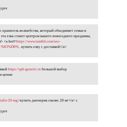
бурге
то хранитель волшебства, который объединяет семьи и
 эта елка станет центром вашего новогоднего праздника,
- <a href=
https://www.tumblr.com/seo-
1%83%D0%...
купить елку с доставкой</a>
авкой
https://spb-generic.ru
большой выбор
м ценам
-sialis-20-mg>
купить дженерик сиалис 20 мг</a> с
бурге