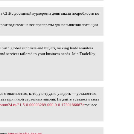
в СПБ с доставкой курьером в день заказа подробности по
производителя на все препараты для повышения потенции
 with global suppliers and buyers, making trade seamless
s and services tailored to your business needs. Join TradeKey
я с опасностью, которую трудно увидеть — усталостью.
тать причиной серьезных аварий. Не дайте усталости взять
rs.forum24.ru/?1-5-0-00003289-000-0-0-1730186667>
глонасс
ентре
https://medic-dpo.ru/
.