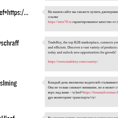
ef=https:/...
На нашем сайте вы сможете купить дженерики 
На нашем сайте вы сможете
ссылке
4
https://men78.ru
гарантированное качество от 
schraff
TradeKey, the top B2B marketplace, connects you
TradeKey, the top B2B
and efficient. Discover a vast variety of product
4
today and unlock new opportunities for growth!
https://www.tradekey.com/country/
sIming
Каждый день миллионы водителей сталкиваютс
Каждый день миллионы
Она не только снижает внимание, но и может с
4
верх над вами - <a href=
https://forumsilversta
gps мониторинг транспорта</a>
Вы можете купить медсправку в нашем мед ц