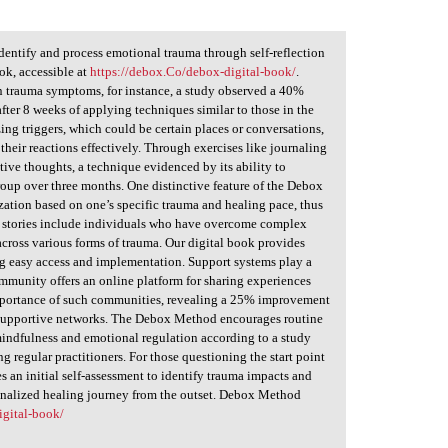
entify and process emotional trauma through self-reflection
ook, accessible at
https://debox.Co/debox-digital-book/
.
 in trauma symptoms, for instance, a study observed a 40%
er 8 weeks of applying techniques similar to those in the
g triggers, which could be certain places or conversations,
their reactions effectively. Through exercises like journaling
tive thoughts, a technique evidenced by its ability to
roup over three months. One distinctive feature of the Debox
ization based on one’s specific trauma and healing pace, thus
ss stories include individuals who have overcome complex
cross various forms of trauma. Our digital book provides
ing easy access and implementation. Support systems play a
ommunity offers an online platform for sharing experiences
mportance of such communities, revealing a 25% improvement
n supportive networks. The Debox Method encourages routine
 mindfulness and emotional regulation according to a study
 regular practitioners. For those questioning the start point
 an initial self-assessment to identify trauma impacts and
sonalized healing journey from the outset. Debox Method
igital-book/