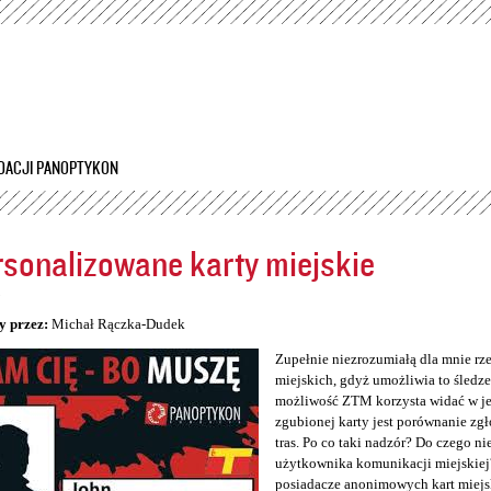
Przejdź
do
treści
DACJI PANOPTYKON
sonalizowane karty miejskie
5
y przez:
Michał Rączka-Dudek
Zupełnie niezrozumiałą dla mnie rz
miejskich, gdyż umożliwia to śledzen
możliwość ZTM korzysta widać w jeg
zgubionej karty jest porównanie zg
tras. Po co taki nadzór? Do czego n
użytkownika komunikacji miejskiej
posiadacze anonimowych kart miejs