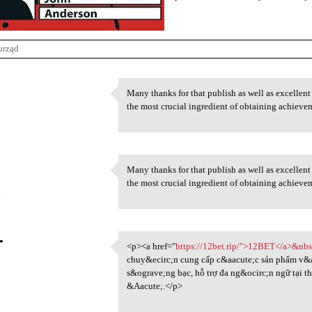
urząd
Many thanks for that publish as well as excellent 
Many thanks for that publish
the most crucial ingredient of obtaining achieve
4
Many thanks for that publish as well as excellent 
Many thanks for that publish
the most crucial ingredient of obtaining achieve
4
T
<p><a href="
https://12bet.rip/">12BET</a>&nb
<p><a href="https://12bet.rip
chuy&ecirc;n cung cấp c&aacute;c sản phẩm v&a
4
s&ograve;ng bạc, hỗ trợ đa ng&ocirc;n ngữ tại t
&Aacute;.</p>