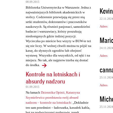
08.09.2015
Biblioteka Uniwersytecka w Warszawie. Jedna z
Kevin
najważniejszych bibliotek akademickich w
stolicy. Codziennie przewijają się przez nią
22.11.202
setki studentów, doktorantów i pracowników
Adres
naukowych. Są również pasjonaci, samodzielni
badacze i warszawiacy, którzy poszukują
niedostępnych gdzie indziej pozycji.
Mari
Wycieczka po mieście bez wizyty w BUW-ie też
się nie liczy. W wolnej chwili można tu pójść na
24.11.202
kawę, do słynnych ogrodów lub obejrzeć
wystawę. Wszystko dla wszystkich, od ręki i na
Adres
miejscu. No tak, ale najpierw trzeba się dostać
do środka.
canna
Kontrole na lotniskach i
25.11.202
absurdy nadzoru
Adres
01.09.2015
Na łamach
Dziennika Opinii, Katarzyna
Mich
Szymielewicz przedstawia swój absurd
nadzoru – kontrole na lotniskach
: „Dokładnie
25.11.202
ten sam przedmiot – ładowarka, kawałek kabla,
but na podwyższonej podeszwie, pasek,