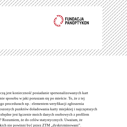
eczą jest konieczność posiadanie spersonalizowanych kart
ie sposobu w jaki poruszam się po mieście. To, że z tej
o procedurach np.: elementem weryfikacji zgłoszenia
łoszonych punktów doładowania karty miejskiej i najczęstszych
iezbędne jest łączenie moich danych osobowych z profilem
? Rozumiem, że do celów statystycznych. Uważam, że
kich nie powinni być przez ZTM „dyskryminowani”.