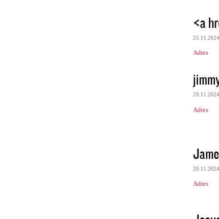
<a hr
25.11.202
Adres
jimmy
29.11.202
Adres
Jame
29.11.202
Adres