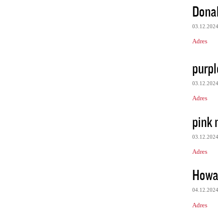
Dona
03.12.202
Adres
purpl
03.12.202
Adres
pink 
03.12.202
Adres
Howa
04.12.202
Adres