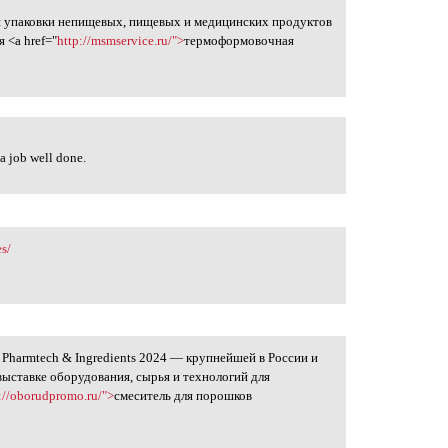
я упаковки непищевых, пищевых и медицинских продуктов
 <a href="
http://msmservice.ru/">
термоформовочная
a job well done.
s/
 Pharmtech & Ingredients 2024 — крупнейшей в России и
ыставке оборудования, сырья и технологий для
://oborudpromo.ru/">
смеситель для порошков