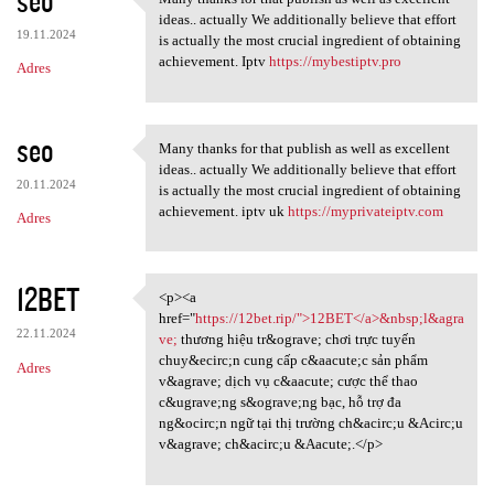
seo
Many thanks for that publish
o
ideas.. actually We additionally believe that effort
19.11.2024
m
is actually the most crucial ingredient of obtaining
achievement. Iptv
https://mybestiptv.pro
Adres
e
n
t
seo
Many thanks for that publish as well as excellent
Many thanks for that publish
a
ideas.. actually We additionally believe that effort
20.11.2024
is actually the most crucial ingredient of obtaining
r
achievement. iptv uk
https://myprivateiptv.com
Adres
z
e
12BET
<p><a
<p><a href="https://12bet.rip
href="
https://12bet.rip/">12BET</a>&nbsp;l&agra
22.11.2024
ve;
thương hiệu tr&ograve; chơi trực tuyến
chuy&ecirc;n cung cấp c&aacute;c sản phẩm
Adres
v&agrave; dịch vụ c&aacute; cược thể thao
c&ugrave;ng s&ograve;ng bạc, hỗ trợ đa
ng&ocirc;n ngữ tại thị trường ch&acirc;u &Acirc;u
v&agrave; ch&acirc;u &Aacute;.</p>