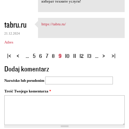
изберат техните услуги!
tabru.ru
https://tabru.ru/
https://tabru.ru/
21.12.2024
Adres
S
…
5
6
7
8
9
10
11
12
13
…
t
Dodaj komentarz
r
o
Nazwisko lub pseudonim
n
y
Treść Twojego komentarza
*