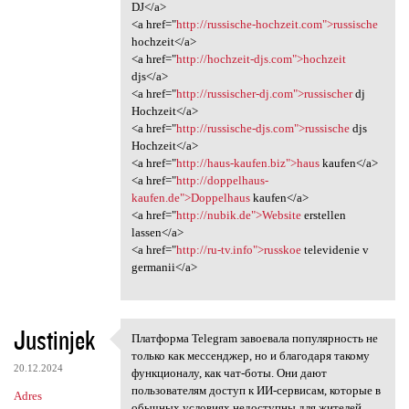
DJ</a>
<a href="
http://russische-hochzeit.com">russische
hochzeit</a>
<a href="
http://hochzeit-djs.com">hochzeit
djs</a>
<a href="
http://russischer-dj.com">russischer
dj
Hochzeit</a>
<a href="
http://russische-djs.com">russische
djs
Hochzeit</a>
<a href="
http://haus-kaufen.biz">haus
kaufen</a>
<a href="
http://doppelhaus-
kaufen.de">Doppelhaus
kaufen</a>
<a href="
http://nubik.de">Website
erstellen
lassen</a>
<a href="
http://ru-tv.info">russkoe
televidenie v
germanii</a>
Justinjek
Платформа Telegram завоевала популярность не
Платформа Telegram завоевала
только как мессенджер, но и благодаря такому
20.12.2024
функционалу, как чат-боты. Они дают
пользователям доступ к ИИ-сервисам, которые в
Adres
обычных условиях недоступны для жителей