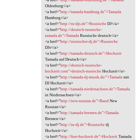
Oldenburg</a>
<a href="
http://tamada-hamburg.de">Tamada
Hamburg</a>
<a href="
http://ru-djs.de">Russische
DJ</a>
<a href="
http://deutsch-russische-
tamada.de">Tamada
Russische deutsch</a>
<a href="
http://russischer-dj.de">Russische
DJs</a>
<a href="
http://tamada-deutsch.de">Hochzeit
Tamada auf Deutsch</a>
<a href="
http://deutsch-russische-
hochzeit.com">deutsch-russische
Hochzeit</a>
<a href="
http://tamada-dj-musik.de/">Tamada
mit
DJ Hochzeit</a>
<a href="
http://tamada-niedersachsen.de">Tamada
in Niedersachsen</a>
<a href="
http://new-russian.de">Band
New
Russian</a>
<a href="
http://tamada-bremen.de">Tamada
Bremen</a>
<a href="
http://ru-dj.de">Russische
dj
Hochzeit</a>
<a href="
http://fuer-hochzeit.de">Hochzeit
Tamada