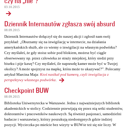
czy na „nie”?
03.10.2015
Dziennik Internautów zgłasza swój absurd
08.09.2015
Dziennik Internautów dołączył się do naszej akcji i zgłosił nam swój
przykład: „Oburzamy się na inwigilację w internecie, na działania
amerykańskich służb, ale co wiemy o inwigilacji na własnym podwórku?
Czy myślałeś, że gdy stoisz sobie pod blokiem, możesz być ciągle
obserwowany np. przez człowieka ze straży miejskiej, który siedzi przy
biurku i pije kawę? Czy myślałeś, ile naprawdę kamer może być w Twojej
okolicy? A może spojrzysz na mapkę, która może to ukazywać?”. Polecamy
artykuł Marcina Maja:
Ktoś nasikał pod kamerą, czyli inwigilacja z
perspektywy własnego podwórka
.
Checkpoint BUW
08.09.2015
Biblioteka Uniwersytecka w Warszawie. Jedna z najważniejszych bibliotek
akademickich w stolicy. Codziennie przewijają się przez nią setki studentów,
doktorantów i pracowników naukowych. Są również pasjonaci, samodzielni
badacze i warszawiacy, którzy poszukują niedostępnych gdzie indziej
pozycji. Wycieczka po mieście bez wizyty w BUW-ie też się nie liczy. W