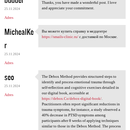
Thanks, you have made a wonderful post. I love
and appreciate your commitment.
25.11.2024
Adres
MichealKe
Вы можете купить справку в медцентре
Вы можете купить справку в
https://smails-clinic.ru/
с доставкой по Москве.
r
25.11.2024
Adres
seo
The Debox Method provides structured steps to
The Debox Method provides
identify and process emotional trauma through
25.11.2024
self-reflection and cognitive exercises detailed in
our digital book, accessible at
Adres
https://debox.Co/debox-digital-book/
.
Practitioners often report significant reductions in
trauma symptoms, for instance, a study observed a
40% decrease in PTSD symptoms among
participants after 8 weeks of applying techniques
similar to those in the Debox Method. The process