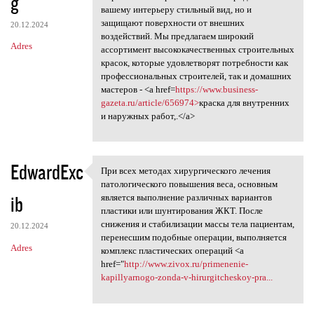
g
вашему интерьеру стильный вид, но и
защищают поверхности от внешних
20.12.2024
воздействий. Мы предлагаем широкий
Adres
ассортимент высококачественных строительных
красок, которые удовлетворят потребности как
профессиональных строителей, так и домашних
мастеров - <a href=
https://www.business-
gazeta.ru/article/656974>
краска для внутренних
и наружных работ,.</a>
EdwardExc
При всех методах хирургического лечения
При всех методах
патологического повышения веса, основным
ib
является выполнение различных вариантов
пластики или шунтирования ЖКТ. После
снижения и стабилизации массы тела пациентам,
20.12.2024
перенесшим подобные операции, выполняется
Adres
комплекс пластических операций <a
href="
http://www.zivox.ru/primenenie-
kapillyarnogo-zonda-v-hirurgitcheskoy-pra...