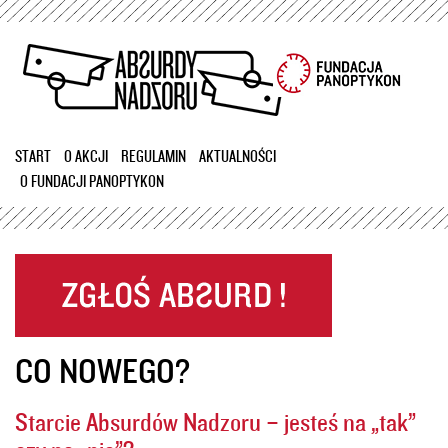
Przejdź
do
treści
START
O AKCJI
REGULAMIN
AKTUALNOŚCI
O FUNDACJI PANOPTYKON
CO NOWEGO?
Starcie Absurdów Nadzoru – jesteś na „tak”