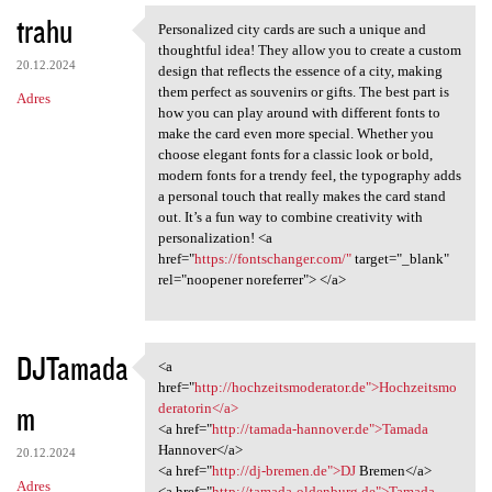
trahu
Personalized city cards are such a unique and
Personalized city cards are
thoughtful idea! They allow you to create a custom
20.12.2024
design that reflects the essence of a city, making
them perfect as souvenirs or gifts. The best part is
Adres
how you can play around with different fonts to
make the card even more special. Whether you
choose elegant fonts for a classic look or bold,
modern fonts for a trendy feel, the typography adds
a personal touch that really makes the card stand
out. It’s a fun way to combine creativity with
personalization! <a
href="
https://fontschanger.com/"
target="_blank"
rel="noopener noreferrer"> </a>
DJTamada
<a
<a href="http:/
href="
http://hochzeitsmoderator.de">Hochzeitsmo
m
deratorin</a>
<a href="
http://tamada-hannover.de">Tamada
Hannover</a>
20.12.2024
<a href="
http://dj-bremen.de">DJ
Bremen</a>
Adres
<a href="
http://tamada-oldenburg.de">Tamada