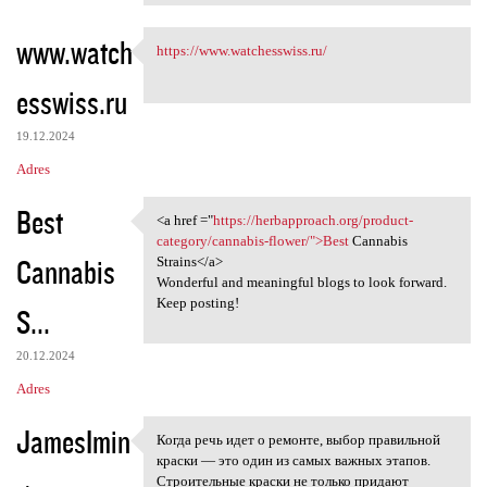
www.watch
https://www.watchesswiss.ru/
https://www.watchesswiss.ru/
esswiss.ru
19.12.2024
Adres
Best
<a href ="
https://herbapproach.org/product-
<a href ="https:/
category/cannabis-flower/">Best
Cannabis
Cannabis
Strains</a>
Wonderful and meaningful blogs to look forward.
Keep posting!
S...
20.12.2024
Adres
JamesImin
Когда речь идет о ремонте, выбор правильной
Когда речь идет о ремонте,
краски — это один из самых важных этапов.
Строительные краски не только придают