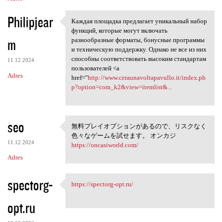
Philipjear
Каждая площадка предлагает уникальный набор
Каждая площадка предлагает
функций, которые могут включать
m
разнообразные форматы, бонусные программы
и техническую поддержку. Однако не все из них
способны соответствовать высоким стандартам
11.12.2024
пользователей <a
Adres
href="
http://www.ceraunavoltapavullo.it/index.ph
p?option=com_k2&view=itemlist&...
seo
無料プレイオプションがあるので、リスクなく
無料プレイオプションがある
色々なゲームを試せます。 オンカジ
ので
11.12.2024
https://oncasiworld.com/
Adres
spectorg-
https://spectorg-opt.ru/
https://spectorg-opt.ru/
opt.ru