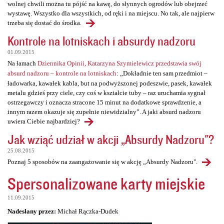
wolnej chwili można tu pójść na kawę, do słynnych ogrodów lub obejrzeć
wystawę. Wszystko dla wszystkich, od ręki i na miejscu. No tak, ale najpierw
trzeba się dostać do środka.
Kontrole na lotniskach i absurdy nadzoru
01.09.2015
Na łamach
Dziennika Opinii, Katarzyna Szymielewicz przedstawia swój
absurd nadzoru – kontrole na lotniskach
: „Dokładnie ten sam przedmiot –
ładowarka, kawałek kabla, but na podwyższonej podeszwie, pasek, kawałek
metalu gdzieś przy ciele, czy coś w kształcie tuby – raz uruchamia sygnał
ostrzegawczy i oznacza stracone 15 minut na dodatkowe sprawdzenie, a
innym razem okazuje się zupełnie niewidzialny”. A jaki absurd nadzoru
uwiera Ciebie najbardziej?
Jak wziąć udział w akcji „Absurdy Nadzoru"?
25.08.2015
Poznaj 5 sposobów na zaangażowanie się w akcję „Absurdy Nadzoru".
Spersonalizowane karty miejskie
11.09.2015
Nadesłany przez:
Michał Rączka-Dudek