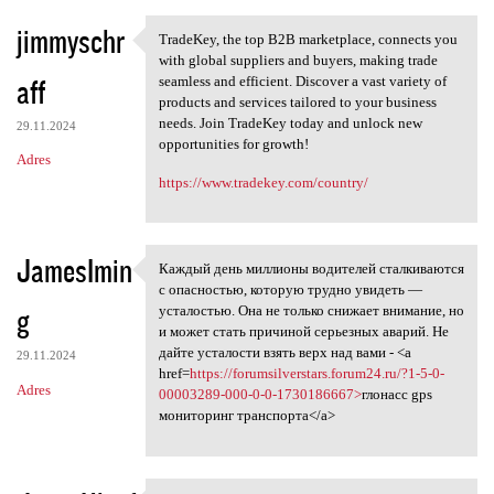
jimmyschr
TradeKey, the top B2B marketplace, connects you
TradeKey, the top B2B
with global suppliers and buyers, making trade
aff
seamless and efficient. Discover a vast variety of
products and services tailored to your business
needs. Join TradeKey today and unlock new
29.11.2024
opportunities for growth!
Adres
https://www.tradekey.com/country/
JamesImin
Каждый день миллионы водителей сталкиваются
Каждый день миллионы
с опасностью, которую трудно увидеть —
g
усталостью. Она не только снижает внимание, но
и может стать причиной серьезных аварий. Не
дайте усталости взять верх над вами - <a
29.11.2024
href=
https://forumsilverstars.forum24.ru/?1-5-0-
Adres
00003289-000-0-0-1730186667>
глонасс gps
мониторинг транспорта</a>