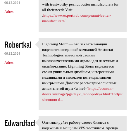
06.12.2024
with trustworthy peanut butter manufacturers for
all their needs Visit
Adres
:
https://www.exporthub.com/peanut-butter-
manufacturers/
Robertkal
Lightning Storm — это захватывающий
Lightning Storm — это
видеослот, созданный компанией Aristocrat
06.12.2024
Technologies, известной своими
высококачественными играми для наземных и
Adres
онлайн-казино. Lightning Storm выделяется
своим уникальным дизайном, интересными
механиками и высокими потенциальными
выигрышами. Давайте рассмотрим основные
аспекты этой игры <a href="
https://econom-
doors.ru/image/pgs/layv_monopoliya.html">https:
//econom-d...
Edwardfacl
Оптимизируйте работу своего бизнеса с
Оптимизируйте работу своего
надежным и мощным VPS-хостингом. Аренда