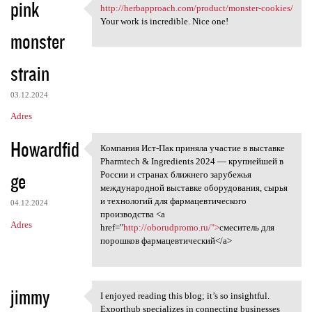
pink
http://herbapproach.com/product/monster-cookies/
http://herbapproach.com
Your work is incredible. Nice one!
monster
strain
03.12.2024
Adres
Howardfid
Компания Ист-Пак приняла участие в выставке
Компания Ист-Пак приняла
Pharmtech & Ingredients 2024 — крупнейшей в
ge
России и странах ближнего зарубежья
международной выставке оборудования, сырья
и технологий для фармацевтического
04.12.2024
производства <a
Adres
href="
http://oborudpromo.ru/">
смеситель для
порошков фармацевтический</a>
jimmy
I enjoyed reading this blog; it’s so insightful.
I enjoyed reading this blog;
Exporthub specializes in connecting businesses