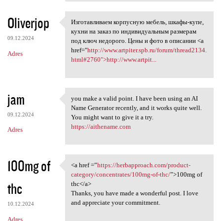
Oliverjop
Изготавливаем корпусную мебель, шкафы-купе,
Изготавливаем корпусную
кухни на заказ по индивидуальным размерам
09.12.2024
под ключ недорого. Цены и фото в описании <a
href="
http://www.artpiter.spb.ru/forum/thread2134.
Adres
html#2760">http://www.artpit...
jam
you make a valid point. I have been using an AI
you make a valid point. I
Name Generator recently, and it works quite well.
09.12.2024
You might want to give it a try.
https://aithename.com
Adres
100mg of
<a href =”
https://herbapproach.com/product-
<a href =”https:/
category/concentrates/100mg-of-thc/
”>100mg of
thc
thc</a>
Thanks, you have made a wonderful post. I love
and appreciate your commitment.
10.12.2024
Adres