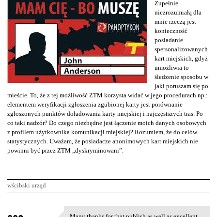
Zupełnie
niezrozumiałą dla
mnie rzeczą jest
konieczność
posiadanie
spersonalizowanych
kart miejskich, gdyż
umożliwia to
śledzenie sposobu w
jaki poruszam się po
mieście. To, że z tej możliwość ZTM korzysta widać w jego procedurach np.:
elementem weryfikacji zgłoszenia zgubionej karty jest porównanie
zgłoszonych punktów doładowania karty miejskiej i najczęstszych tras. Po
co taki nadzór? Do czego niezbędne jest łączenie moich danych osobowych
z profilem użytkownika komunikacji miejskiej? Rozumiem, że do celów
statystycznych. Uważam, że posiadacze anonimowych kart miejskich nie
powinni być przez ZTM „dyskryminowani”.
wścibski urząd
K
Many thanks for that publish as well as excellent