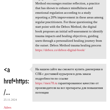
Method encourages routine reflection, a practice
that has shown to enhance mindfulness and
emotional regulation according to a study
reporting a 20% improvement in these areas among
regular practitioners. For those questioning the
start point with the Debox Method, the digital
book proposes an initial self-assessment to identify
trauma impacts and healing objectives, guiding
users through a personalized healing journey from
the outset. Debox Method trauma healing process
https://debox.co/debox-digital-book/
<a
На нашем сайте вы сможете купить дженерики в
На нашем сайте вы сможете
СПБ с доставкой курьером в день заказа
href=https:
подробности по ссылке
https://men78.ru
гарантированное качество от
производителя на все препараты для повышения
/...
потенции
25.11.2024
Adres