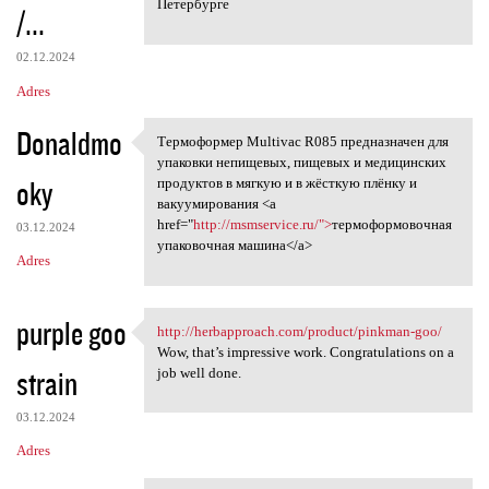
Петербурге
/...
02.12.2024
Adres
Donaldmo
Термоформер Multivac R085 предназначен для
Термоформер Multivac R085
упаковки непищевых, пищевых и медицинских
oky
продуктов в мягкую и в жёсткую плёнку и
вакуумирования <a
href="
http://msmservice.ru/">
термоформовочная
03.12.2024
упаковочная машина</a>
Adres
purple goo
http://herbapproach.com/product/pinkman-goo/
http://herbapproach.com
Wow, that’s impressive work. Congratulations on a
strain
job well done.
03.12.2024
Adres