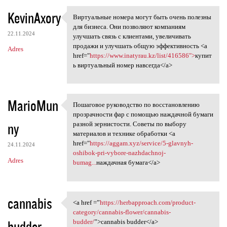
KevinAxory
Виртуальные номера могут быть очень полезны
Виртуальные номера могут быть
для бизнеса. Они позволяют компаниям
22.11.2024
улучшать связь с клиентами, увеличивать
продажи и улучшать общую эффективность <a
Adres
href="
https://www.inatyrau.kz/list/416586">
купит
ь виртуальный номер навсегда</a>
MarioMun
Пошаговое руководство по восстановлению
Пошаговое руководство по
прозрачности фар с помощью наждачной бумаги
ny
разной зернистости. Советы по выбору
материалов и технике обработки <a
href="
https://aggam.xyz/service/5-glavnyh-
24.11.2024
oshibok-pri-vybore-nazhdachnoj-
Adres
bumag...
наждачная бумага</a>
cannabis
<a href =”
https://herbapproach.com/product-
<a href =”https:/
category/cannabis-flower/cannabis-
budder
budder/
”>cannabis budder</a>