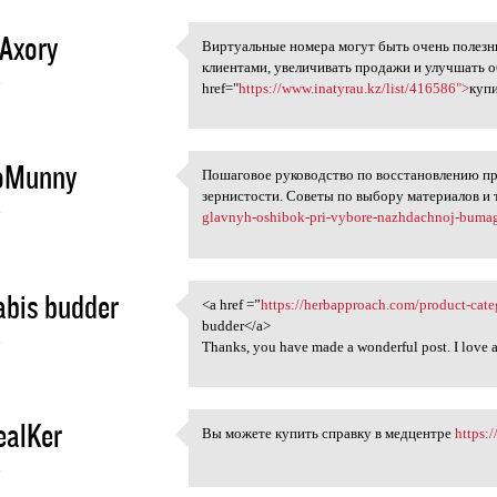
Axory
Виртуальные номера могут быть очень полезны
Виртуальные номера могут бы
клиентами, увеличивать продажи и улучшать 
4
href="
https://www.inatyrau.kz/list/416586">
куп
oMunny
Пошаговое руководство по восстановлению п
Пошаговое руководство по
зернистости. Советы по выбору материалов и 
4
glavnyh-oshibok-pri-vybore-nazhdachnoj-bumag
bis budder
<a href =”
https://herbapproach.com/product-cate
<a href =”https:/
budder</a>
4
Thanks, you have made a wonderful post. I love
ealKer
Вы можете купить справку в медцентре
https:/
Вы можете купить справку в
4