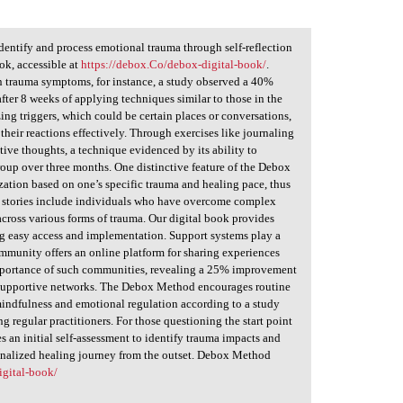
entify and process emotional trauma through self-reflection
ook, accessible at
https://debox.Co/debox-digital-book/
.
 in trauma symptoms, for instance, a study observed a 40%
er 8 weeks of applying techniques similar to those in the
g triggers, which could be certain places or conversations,
their reactions effectively. Through exercises like journaling
tive thoughts, a technique evidenced by its ability to
roup over three months. One distinctive feature of the Debox
ization based on one’s specific trauma and healing pace, thus
ss stories include individuals who have overcome complex
cross various forms of trauma. Our digital book provides
ing easy access and implementation. Support systems play a
ommunity offers an online platform for sharing experiences
mportance of such communities, revealing a 25% improvement
n supportive networks. The Debox Method encourages routine
 mindfulness and emotional regulation according to a study
 regular practitioners. For those questioning the start point
 an initial self-assessment to identify trauma impacts and
sonalized healing journey from the outset. Debox Method
igital-book/