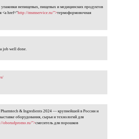
я упаковки непищевых, пищевых и медицинских продуктов
 <a href="
http://msmservice.ru/">
термоформовочная
a job well done.
s/
 Pharmtech & Ingredients 2024 — крупнейшей в России и
ыставке оборудования, сырья и технологий для
://oborudpromo.ru/">
смеситель для порошков