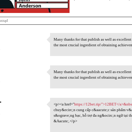
urząd
Many thanks for that publish as well as excellent 
Many thanks for that publish
the most crucial ingredient of obtaining achieve
4
Many thanks for that publish as well as excellent 
Many thanks for that publish
the most crucial ingredient of obtaining achieve
4
T
<p><a href="
https://12bet.rip/">12BET</a>&nb
<p><a href="https://12bet.rip
chuy&ecirc;n cung cấp c&aacute;c sản phẩm v&a
4
s&ograve;ng bạc, hỗ trợ đa ng&ocirc;n ngữ tại t
&Aacute;.</p>