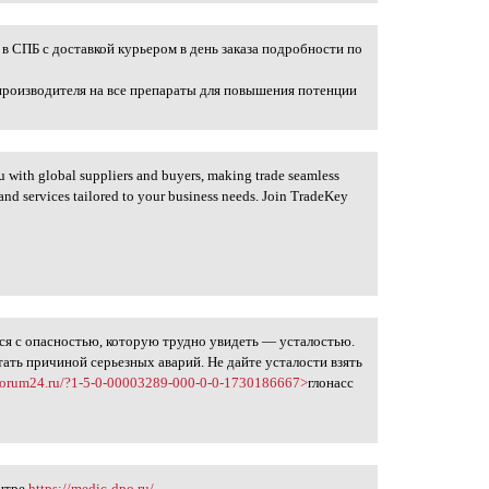
в СПБ с доставкой курьером в день заказа подробности по
производителя на все препараты для повышения потенции
 with global suppliers and buyers, making trade seamless
s and services tailored to your business needs. Join TradeKey
я с опасностью, которую трудно увидеть — усталостью.
тать причиной серьезных аварий. Не дайте усталости взять
rs.forum24.ru/?1-5-0-00003289-000-0-0-1730186667>
глонасс
ентре
https://medic-dpo.ru/
.