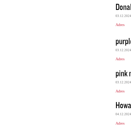
Dona
03.12.202
Adres
purpl
03.12.202
Adres
pink 
03.12.202
Adres
Howa
04.12.202
Adres