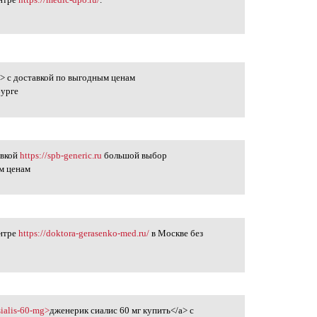
в
> с доставкой по выгодным ценам
бурге
авкой
https://spb-generic.ru
большой выбор
м ценам
ентре
https://doktora-gerasenko-med.ru/
в Москве без
в
-sialis-60-mg>
дженерик сиалис 60 мг купить</a> с