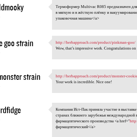
ldmooky
Термоформер Multivac R085 предназначен дл
Термоформер Multivac R085
в мягкую и в жёсткую плёнку и вакуумирования
4
упаковочная машина</a>
e goo strain
http://herbapproach.com/product/pinkman-goo/
http://herbapproach.com
Wow, that’s impressive work. Congratulations on 
4
monster strain
http://herbapproach.com/product/monster-cookie
http://herbapproach.com
Your work is incredible. Nice one!
4
rdfidge
Компания Ист-Пак приняла участие в выставке
Компания Ист-Пак приняла
странах ближнего зарубежья международной в
4
фармацевтического производства <a href="
http
фармацевтический</a>