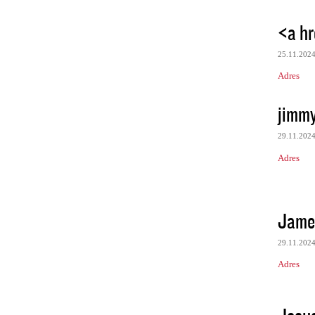
<a hr
25.11.202
Adres
jimmy
29.11.202
Adres
Jame
29.11.202
Adres