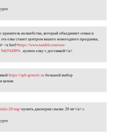
бурге
то хранитель волшебства, который объединяет семьи и
 эта елка станет центром вашего новогоднего праздника,
- <a href=
https://www.tumblr.com/seo-
1%83%D0%...
купить елку с доставкой</a>
авкой
https://spb-generic.ru
большой выбор
м ценам
-sialis-20-mg>
купить дженерик сиалис 20 мг</a> с
бурге