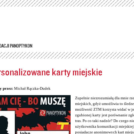
Przejdź
do
treści
DACJI PANOPTYKON
sonalizowane karty miejskie
5
y przez:
Michał Rączka-Dudek
Zupełnie niezrozumiałą dla mnie rz
miejskich, gdyż umożliwia to śledzen
możliwość ZTM korzysta widać w jeg
zgubionej karty jest porównanie zg
tras. Po co taki nadzór? Do czego n
użytkownika komunikacji miejskiej
posiadacze anonimowych kart miejs