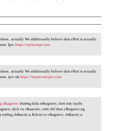
ideas.. actually We additionally believe that effort is actually
ment. Iptv
https://mybestiptv.pro
ideas.. actually We additionally believe that effort is actually
ment. iptv uk
https://myprivateiptv.com
sp;l&agrave;
thương hiệu tr&ograve; chơi trực tuyến
grave; dịch vụ c&aacute; cược thể thao c&ugrave;ng
hị trường ch&acirc;u &Acirc;u v&agrave; ch&acirc;u