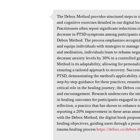
The Debox Method provides structured steps to id
The Debox Method provides
and cognitive exercises detailed in our digital b
4
Practitioners often report significant reductions
decrease in PTSD symptoms among participants aft
Debox Method. The process emphasizes recognizin
and equips individuals with strategies to manage 
and meditation, individuals learn to reframe nega
decrease anxiety levels by 30% in a controlled g
Method is its adaptability, allowing for personal
ensuring a tailored approach to recovery. Succe
PTSD, demonstrating the method's applicability a
step-by-step guidance for these practices, ensur
critical role in the healing journey; the Debox c
and encouragement. Research underscores the i
in healing outcomes for participants engaged i
reflection, a practice that has shown to enhance
reporting a 20% improvement in these areas among
with the Debox Method, the digital book proposes
healing objectives, guiding users through a per
trauma healing process
https://debox.co/debox-d