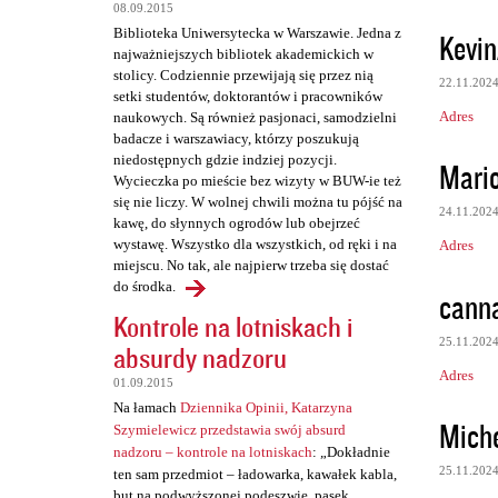
08.09.2015
Biblioteka Uniwersytecka w Warszawie. Jedna z
Kevin
najważniejszych bibliotek akademickich w
stolicy. Codziennie przewijają się przez nią
22.11.202
setki studentów, doktorantów i pracowników
Adres
naukowych. Są również pasjonaci, samodzielni
badacze i warszawiacy, którzy poszukują
niedostępnych gdzie indziej pozycji.
Mari
Wycieczka po mieście bez wizyty w BUW-ie też
się nie liczy. W wolnej chwili można tu pójść na
24.11.202
kawę, do słynnych ogrodów lub obejrzeć
wystawę. Wszystko dla wszystkich, od ręki i na
Adres
miejscu. No tak, ale najpierw trzeba się dostać
do środka.
canna
Kontrole na lotniskach i
25.11.202
absurdy nadzoru
Adres
01.09.2015
Na łamach
Dziennika Opinii, Katarzyna
Mich
Szymielewicz przedstawia swój absurd
nadzoru – kontrole na lotniskach
: „Dokładnie
25.11.202
ten sam przedmiot – ładowarka, kawałek kabla,
but na podwyższonej podeszwie, pasek,