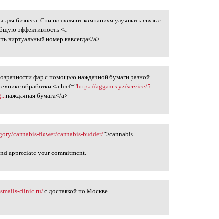
 для бизнеса. Они позволяют компаниям улучшать связь с
ть
общую эффективность <a
ить виртуальный номер навсегда</a>
розрачности фар с помощью наждачной бумаги разной
технике обработки <a href="
https://aggam.xyz/service/5-
...
наждачная бумага</a>
gory/cannabis-flower/cannabis-budder/
”>cannabis
 and appreciate your commitment.
/smails-clinic.ru/
с доставкой по Москве.