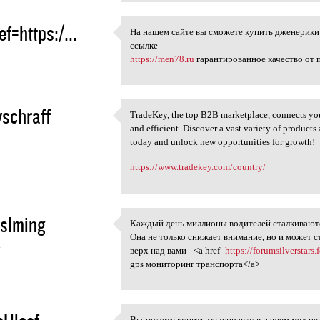
ef=https:/...
На нашем сайте вы сможете купить дженерики 
На нашем сайте вы сможете
ссылке
4
https://men78.ru
гарантированное качество от 
schraff
TradeKey, the top B2B marketplace, connects you
TradeKey, the top B2B
and efficient. Discover a vast variety of product
4
today and unlock new opportunities for growth!
https://www.tradekey.com/country/
sIming
Каждый день миллионы водителей сталкиваютс
Каждый день миллионы
Она не только снижает внимание, но и может с
4
верх над вами - <a href=
https://forumsilversta
gps мониторинг транспорта</a>
Вы можете купить медсправку в нашем мед ц