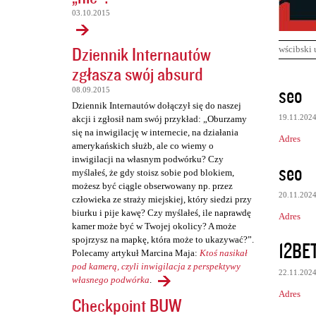
03.10.2015
Dziennik Internautów
wścibski 
zgłasza swój absurd
K
seo
08.09.2015
o
Dziennik Internautów dołączył się do naszej
19.11.202
akcji i zgłosił nam swój przykład: „Oburzamy
m
się na inwigilację w internecie, na działania
Adres
e
amerykańskich służb, ale co wiemy o
inwigilacji na własnym podwórku? Czy
n
seo
myślałeś, że gdy stoisz sobie pod blokiem,
t
możesz być ciągle obserwowany np. przez
20.11.202
człowieka ze straży miejskiej, który siedzi przy
a
biurku i pije kawę? Czy myślałeś, ile naprawdę
Adres
r
kamer może być w Twojej okolicy? A może
z
spojrzysz na mapkę, która może to ukazywać?”.
12BE
Polecamy artykuł Marcina Maja:
Ktoś nasikał
e
pod kamerą, czyli inwigilacja z perspektywy
22.11.202
własnego podwórka
.
Adres
Checkpoint BUW