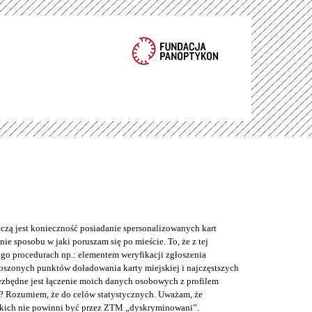
eczą jest konieczność posiadanie spersonalizowanych kart
ie sposobu w jaki poruszam się po mieście. To, że z tej
o procedurach np.: elementem weryfikacji zgłoszenia
łoszonych punktów doładowania karty miejskiej i najczęstszych
iezbędne jest łączenie moich danych osobowych z profilem
? Rozumiem, że do celów statystycznych. Uważam, że
kich nie powinni być przez ZTM „dyskryminowani”.