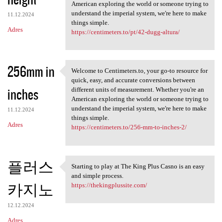
American exploring the world or someone trying to
understand the imperial system, we're here to make
11.12.2024
things simple.
Adres
https://centimeters.to/pt/42-dugg-altura/
256mm in
Welcome to Centimeters.to, your go-to resource for
Welcome to Centimeters.to,
quick, easy, and accurate conversions between
inches
different units of measurement. Whether you're an
American exploring the world or someone trying to
understand the imperial system, we're here to make
11.12.2024
things simple.
Adres
https://centimeters.to/256-mm-to-inches-2/
플러스
Starting to play at The King Plus Casno is an easy
Starting to play at The King
and simple process.
카지노
https://thekingplussite.com/
12.12.2024
Adres