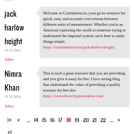
jack
Welcome to Centimeters.to, your go-to resource for
Welcome to Centimeters.to,
quick, easy, and accurate conversions between
harlow
different units of measurement. Whether you're an
American exploring the world or someone trying to
understand the imperial system, we're here to make
height
things simple.
https://centimeters.to/es/jack-harlow-height/
13.12.2024
Adres
Nimra
This is such a great resource that you are providing
This is such a great resource
and you give it away for free. I love seeing blog
Khan
that understand the value of providing a quality
resource for free.slot
https://www.slicecitypizzamenu.com/
15.12.2024
Adres
S
…
14
15
16
17
18
19
20
21
22
…
t
r