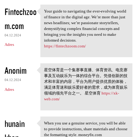
Fintechzoo
Your guide to navigating the ever-evolving world
Your guide to navigating the
of finance in the digital age. We’re more than just
m.com
news headlines; we’re passionate storytellers,
demystifying complex financial concepts and
bringing you the insights you need to make
04.12.2024
informed decisions.
Adres
https://fintechzoom.com/
Anonim
星空体育是一个集赛事直播、体育资讯、电竞赛
星空体育是一个集赛事直播、体
事及互动娱乐为一体的综合平台。凭借创新的技
育资讯
04.12.2024
术和丰富的内容，平台为用户提供优质的体验，
满足体育迷和娱乐爱好者的需求，成为体育娱乐
Adres
领域的领先平台之一。 星空体育
https://xk-
web.com/
hunain
When you use a genuine service, you will be able
When you use a genuine
to provide instructions, share materials and choose
the formatting style. money6x.com