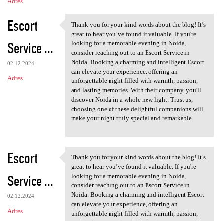
Adres
Escort
Thank you for your kind words about the blog! It’s
Thank you for your kind words
great to hear you’ve found it valuable. If you're
Service ...
looking for a memorable evening in Noida,
consider reaching out to an Escort Service in
Noida. Booking a charming and intelligent Escort
02.12.2024
can elevate your experience, offering an
Adres
unforgettable night filled with warmth, passion,
and lasting memories. With their company, you'll
discover Noida in a whole new light. Trust us,
choosing one of these delightful companions will
make your night truly special and remarkable.
Escort
Thank you for your kind words about the blog! It’s
Thank you for your kind words
great to hear you’ve found it valuable. If you're
Service ...
looking for a memorable evening in Noida,
consider reaching out to an Escort Service in
Noida. Booking a charming and intelligent Escort
02.12.2024
can elevate your experience, offering an
Adres
unforgettable night filled with warmth, passion,