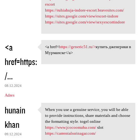
escort
https://ruhiahuja-indore-escort.bravesites.com/
https://sites.google.com/view/escort-indore
https://sites.google.com/view/sexyescortindore
<a
<a href=
https://generic51.ru/>
купить дженерики в
<a href=https://generic51.ru/
Мурманске</a>
href=https:
/...
08.12.2024
Adres
hunain
When you use a genuine service, you will be able
When you use a genuine
to provide instructions, share materials and choose
khan
the formatting style. togel online
https://www.jcocoomaha.com/
slot
https://carrentalssrinagar.com/
09.12.2024