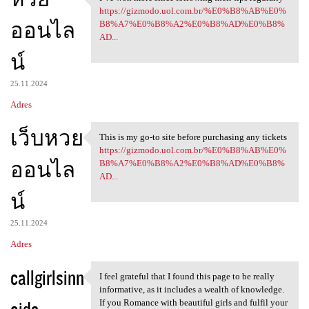
I’ve won more since following
o
https://gizmodo.uol.com.br/%E0%B8%AB%E0%
ออนไล
m
B8%A7%E0%B8%A2%E0%B8%AD%E0%B8%
AD...
e
น์
n
t
25.11.2024
a
Adres
r
เว็บหวย
This is my go-to site before purchasing any tickets
z
This is my go-to site before
https://gizmodo.uol.com.br/%E0%B8%AB%E0%
e
ออนไล
B8%A7%E0%B8%A2%E0%B8%AD%E0%B8%
AD...
น์
25.11.2024
Adres
callgirlsinn
I feel grateful that I found this page to be really
I feel grateful that I found
informative, as it includes a wealth of knowledge.
oida
If you Romance with beautiful girls and fulfil your