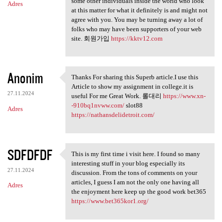
some other individuals inside the world who look
Adres
at this matter for what it definitely is and might not
agree with you. You may be turning away a lot of
folks who may have been supporters of your web
site. 회원가입
https://kktv12.com
Anonim
Thanks For sharing this Superb article.I use this
Thanks For sharing this
Article to show my assignment in college.it is
27.11.2024
useful For me Great Work. 롤대리
https://www.xn-
-910bq1nvww.com/
slot88
Adres
https://nathansdelidetroit.com/
SDFDFDF
This is my first time i visit here. I found so many
This is my first time i visit
interesting stuff in your blog especially its
27.11.2024
discussion. From the tons of comments on your
articles, I guess I am not the only one having all
Adres
the enjoyment here keep up the good work bet365
https://www.bet365kor1.org/