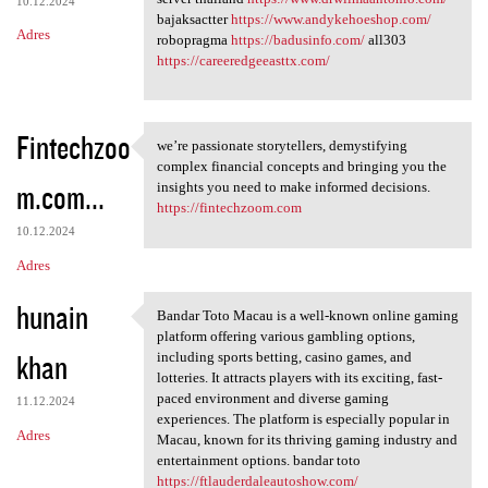
10.12.2024
bajaksactter
https://www.andykehoeshop.com/
Adres
robopragma
https://badusinfo.com/
all303
https://careeredgeeasttx.com/
Fintechzoo
we’re passionate storytellers, demystifying
we’re passionate storytellers
complex financial concepts and bringing you the
m.com...
insights you need to make informed decisions.
https://fintechzoom.com
10.12.2024
Adres
hunain
Bandar Toto Macau is a well-known online gaming
Bandar Toto Macau is a well
platform offering various gambling options,
khan
including sports betting, casino games, and
lotteries. It attracts players with its exciting, fast-
paced environment and diverse gaming
11.12.2024
experiences. The platform is especially popular in
Adres
Macau, known for its thriving gaming industry and
entertainment options. bandar toto
https://ftlauderdaleautoshow.com/