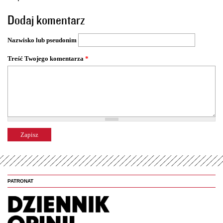
o
Dodaj komentarz
n
y
Nazwisko lub pseudonim
Treść Twojego komentarza
*
PATRONAT