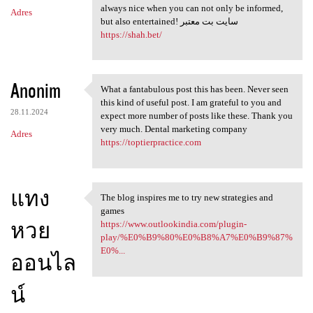
always nice when you can not only be informed,
Adres
but also entertained! سایت بت معتبر
https://shah.bet/
Anonim
What a fantabulous post this has been. Never seen
What a fantabulous post this
this kind of useful post. I am grateful to you and
28.11.2024
expect more number of posts like these. Thank you
very much. Dental marketing company
Adres
https://toptierpractice.com
แทง
The blog inspires me to try new strategies and
The blog inspires me to try
games
หวย
https://www.outlookindia.com/plugin-
play/%E0%B9%80%E0%B8%A7%E0%B9%87%
E0%...
ออนไล
น์