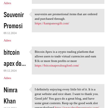
Adres
Souvenir
souvenirs are promotional items that are ordered
souvenirs are promotional
and purchased through.
Promosi
https://kampaneegift.com/
09.12.2024
Adres
bitcoin
Bitcoin Apex is a crypto trading platform that
Bitcoin Apex is a crypto
allows users to trade virtual currencies and earn
apex do...
$1k or more from profits or more
https://bitcoinapexdougford.com/
09.12.2024
Adres
Nimra
I definitely enjoying every little bit of it. It is a
I definitely enjoying every
great website and nice share. I want to thank you.
Khan
Good job! You guys do a great blog, and have
some great contents. Keep up the good work.slot
server thailand
https://www.drwilmaantonio.com/