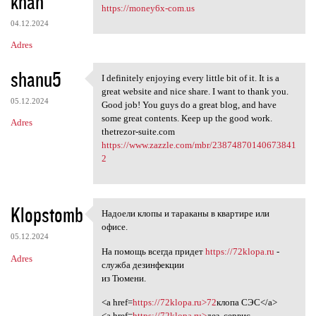
khan
https://money6x-com.us
04.12.2024
Adres
shanu5
I definitely enjoying every little bit of it. It is a
I definitely enjoying every
great website and nice share. I want to thank you.
05.12.2024
Good job! You guys do a great blog, and have
some great contents. Keep up the good work.
Adres
thetrezor-suite.com
https://www.zazzle.com/mbr/23874870140673841
2
Klopstomb
Надоели клопы и тараканы в квартире или
Надоели клопы и тараканы в
офисе.
05.12.2024
На помощь всегда придет
https://72klopa.ru
-
Adres
служба дезинфекции
из Тюмени.
<a href=
https://72klopa.ru>72
клопа СЭС</a>
<a href=
https://72klopa.ru>
дез. сервис