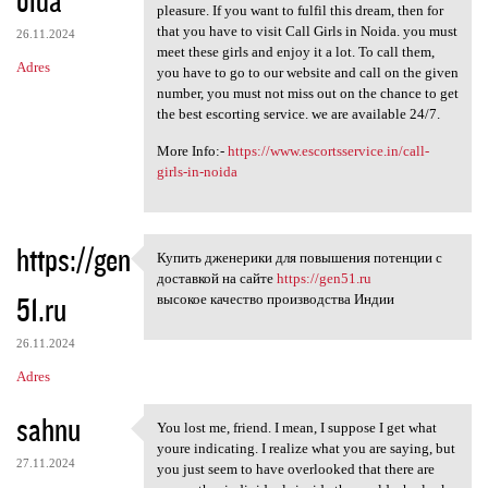
pleasure. If you want to fulfil this dream, then for
that you have to visit Call Girls in Noida. you must
26.11.2024
meet these girls and enjoy it a lot. To call them,
Adres
you have to go to our website and call on the given
number, you must not miss out on the chance to get
the best escorting service. we are available 24/7.
More Info:-
https://www.escortsservice.in/call-
girls-in-noida
https://gen
Купить дженерики для повышения потенции с
Купить дженерики для
доставкой на сайте
https://gen51.ru
51.ru
высокое качество производства Индии
26.11.2024
Adres
sahnu
You lost me, friend. I mean, I suppose I get what
You lost me, friend. I mean,
youre indicating. I realize what you are saying, but
27.11.2024
you just seem to have overlooked that there are