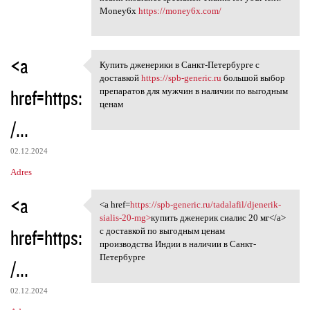
Money6x
https://money6x.com/
<a
Купить дженерики в Санкт-Петербурге с
Купить дженерики в Санкт
доставкой
https://spb-generic.ru
большой выбор
href=https:
препаратов для мужчин в наличии по выгодным
ценам
/...
02.12.2024
Adres
<a
<a href=
https://spb-generic.ru/tadalafil/djenerik-
<a href=https://spb-generic
sialis-20-mg>
купить дженерик сиалис 20 мг</a>
href=https:
с доставкой по выгодным ценам
производства Индии в наличии в Санкт-
Петербурге
/...
02.12.2024