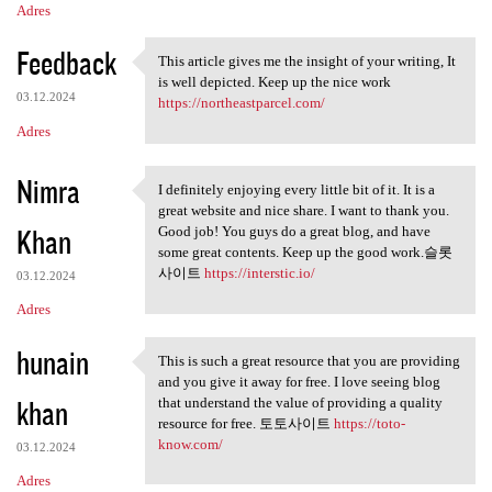
Adres
Feedback
This article gives me the insight of your writing, It
This article gives me the
is well depicted. Keep up the nice work
03.12.2024
https://northeastparcel.com/
Adres
Nimra
I definitely enjoying every little bit of it. It is a
I definitely enjoying every
great website and nice share. I want to thank you.
Khan
Good job! You guys do a great blog, and have
some great contents. Keep up the good work.슬롯
사이트
https://interstic.io/
03.12.2024
Adres
hunain
This is such a great resource that you are providing
This is such a great resource
and you give it away for free. I love seeing blog
khan
that understand the value of providing a quality
resource for free. 토토사이트
https://toto-
know.com/
03.12.2024
Adres