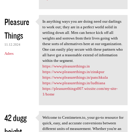
Pleasure
In anything ways you are doing need our darlings
In anything ways you are
to work out; they are in a perfect world solid in
Things
settling down all. Men can hence kick off all
weights and sorrows from their lives going with
these sorts of alternatives here at our organization.
11.12.2024
One can easily play secure with these partners who
Adres
all have got a reasonable extend of information
within the segment.
https://www.pleasurethings.in
https://www.pleasurethings.in/zirakpur
https://www.pleasurethings.in/panchkula
https://www.pleasurethings.in/ludhiana
https://pleasurethings007.wixsite.com/my-site-
1/home
42 dugg
Welcome to Centimeters.to, your go-to resource for
Welcome to Centimeters.to,
quick, easy, and accurate conversions between
height
different units of measurement. Whether you're an