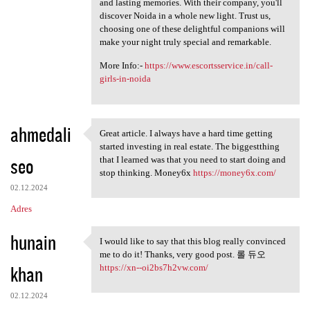
and lasting memories. With their company, you'll
discover Noida in a whole new light. Trust us,
choosing one of these delightful companions will
make your night truly special and remarkable.
More Info:-
https://www.escortsservice.in/call-
girls-in-noida
ahmedali
Great article. I always have a hard time getting
Great article. I always have
started investing in real estate. The biggestthing
seo
that I learned was that you need to start doing and
stop thinking. Money6x
https://money6x.com/
02.12.2024
Adres
hunain
I would like to say that this blog really convinced
I would like to say that this
me to do it! Thanks, very good post. 롤 듀오
khan
https://xn--oi2bs7h2vw.com/
02.12.2024