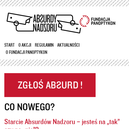
Przejdź
do
treści
START
O AKCJI
REGULAMIN
AKTUALNOŚCI
O FUNDACJI PANOPTYKON
CO NOWEGO?
Starcie Absurdów Nadzoru – jesteś na „tak”