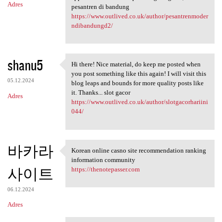
Adres
pesantren di bandung
https://www.outlived.co.uk/author/pesantrenmoder
ndibandungd2/
shanu5
Hi there! Nice material, do keep me posted when
Hi there! Nice material, do
you post something like this again! I will visit this
05.12.2024
blog leaps and bounds for more quality posts like
it. Thanks... slot gacor
Adres
https://www.outlived.co.uk/author/slotgacorhariini
044/
바카라
Korean online casno site recommendation ranking
Korean online casno site
information community
사이트
https://thenotepasser.com
06.12.2024
Adres