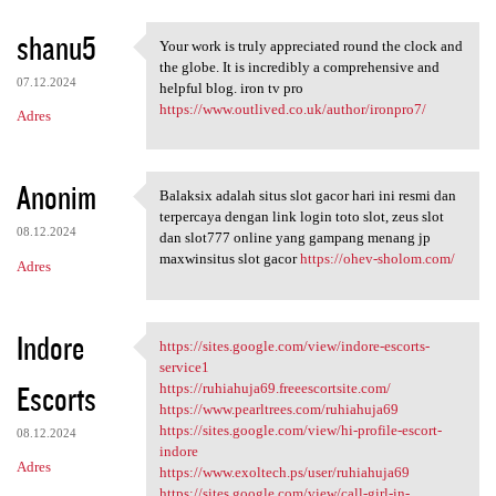
shanu5
Your work is truly appreciated round the clock and
Your work is truly
the globe. It is incredibly a comprehensive and
07.12.2024
helpful blog. iron tv pro
https://www.outlived.co.uk/author/ironpro7/
Adres
Anonim
Balaksix adalah situs slot gacor hari ini resmi dan
Balaksix adalah situs slot
terpercaya dengan link login toto slot, zeus slot
08.12.2024
dan slot777 online yang gampang menang jp
maxwinsitus slot gacor
https://ohev-sholom.com/
Adres
Indore
https://sites.google.com/view/indore-escorts-
https://sites.google.com/view
service1
Escorts
https://ruhiahuja69.freeescortsite.com/
https://www.pearltrees.com/ruhiahuja69
https://sites.google.com/view/hi-profile-escort-
08.12.2024
indore
Adres
https://www.exoltech.ps/user/ruhiahuja69
https://sites.google.com/view/call-girl-in-