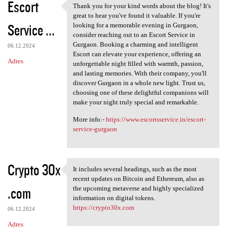
Escort
Thank you for your kind words about the blog! It's
Thank you for your kind words
great to hear you've found it valuable. If you're
Service ...
looking for a memorable evening in Gurgaon,
consider reaching out to an Escort Service in
Gurgaon. Booking a charming and intelligent
06.12.2024
Escort can elevate your experience, offering an
Adres
unforgettable night filled with warmth, passion,
and lasting memories. With their company, you'll
discover Gurgaon in a whole new light. Trust us,
choosing one of these delightful companions will
make your night truly special and remarkable.
More info:-
https://www.escortsservice.in/escort-
service-gurgaon
Crypto 30x
It includes several headings, such as the most
It includes several headings,
recent updates on Bitcoin and Ethereum, also as
.com
the upcoming metaverse and highly specialized
information on digital tokens.
https://crypto30x.com
06.12.2024
Adres