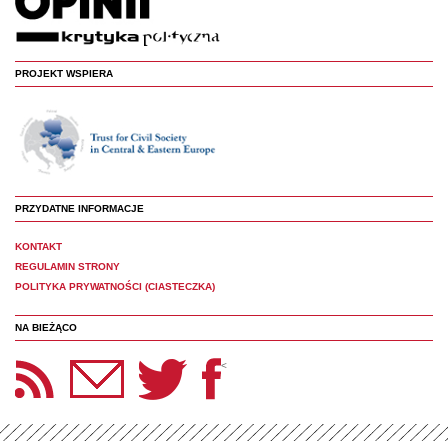
PROJEKT WSPIERA
PRZYDATNE INFORMACJE
KONTAKT
REGULAMIN STRONY
POLITYKA PRYWATNOŚCI (CIASTECZKA)
NA BIEŻĄCO
etter Panoptyka
Twitter
Facebook
<