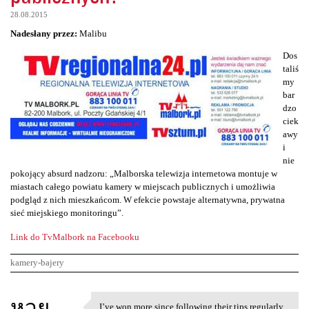
28.08.2015
Nadesłany przez:
Malibu
Dos
taliś
my
bar
dzo
ciek
awy
i
nie
pokojący absurd nadzoru: „Malborska telewizja internetowa montuje w
miastach całego powiatu kamery w miejscach publicznych i umożliwia
podgląd z nich mieszkańcom. W efekcie powstaje alternatywna, prywatna
sieć miejskiego monitoringu”.
Link do TvMalbork na Facebooku
kamery-bajery
K
หวย
I’ve won more since following their tips regularly