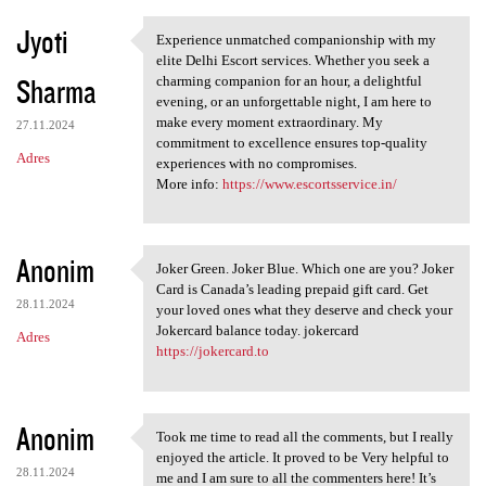
Jyoti
Experience unmatched companionship with my
Experience unmatched
elite Delhi Escort services. Whether you seek a
Sharma
charming companion for an hour, a delightful
evening, or an unforgettable night, I am here to
make every moment extraordinary. My
27.11.2024
commitment to excellence ensures top-quality
Adres
experiences with no compromises.
More info:
https://www.escortsservice.in/
Anonim
Joker Green. Joker Blue. Which one are you? Joker
Joker Green. Joker Blue.
Card is Canada’s leading prepaid gift card. Get
28.11.2024
your loved ones what they deserve and check your
Jokercard balance today. jokercard
Adres
https://jokercard.to
Anonim
Took me time to read all the comments, but I really
Took me time to read all the
enjoyed the article. It proved to be Very helpful to
28.11.2024
me and I am sure to all the commenters here! It’s