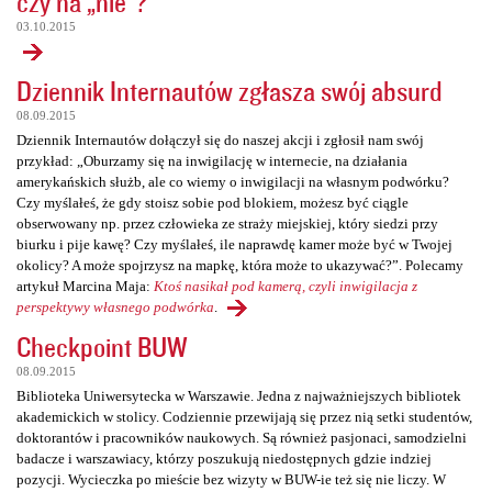
czy na „nie”?
03.10.2015
Dziennik Internautów zgłasza swój absurd
08.09.2015
Dziennik Internautów dołączył się do naszej akcji i zgłosił nam swój
przykład: „Oburzamy się na inwigilację w internecie, na działania
amerykańskich służb, ale co wiemy o inwigilacji na własnym podwórku?
Czy myślałeś, że gdy stoisz sobie pod blokiem, możesz być ciągle
obserwowany np. przez człowieka ze straży miejskiej, który siedzi przy
biurku i pije kawę? Czy myślałeś, ile naprawdę kamer może być w Twojej
okolicy? A może spojrzysz na mapkę, która może to ukazywać?”. Polecamy
artykuł Marcina Maja:
Ktoś nasikał pod kamerą, czyli inwigilacja z
perspektywy własnego podwórka
.
Checkpoint BUW
08.09.2015
Biblioteka Uniwersytecka w Warszawie. Jedna z najważniejszych bibliotek
akademickich w stolicy. Codziennie przewijają się przez nią setki studentów,
doktorantów i pracowników naukowych. Są również pasjonaci, samodzielni
badacze i warszawiacy, którzy poszukują niedostępnych gdzie indziej
pozycji. Wycieczka po mieście bez wizyty w BUW-ie też się nie liczy. W