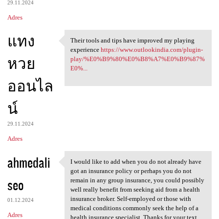
29.11.2024
Adres
แทง
Their tools and tips have improved my playing
Their tools and tips have
experience
https://www.outlookindia.com/plugin-
หวย
play/%E0%B9%80%E0%B8%A7%E0%B9%87%
E0%...
ออนไล
น์
29.11.2024
Adres
ahmedali
I would like to add when you do not already have
I would like to add when you
got an insurance policy or perhaps you do not
seo
remain in any group insurance, you could possibly
well really benefit from seeking aid from a health
insurance broker. Self-employed or those with
01.12.2024
medical conditions commonly seek the help of a
Adres
health insurance specialist. Thanks for your text.