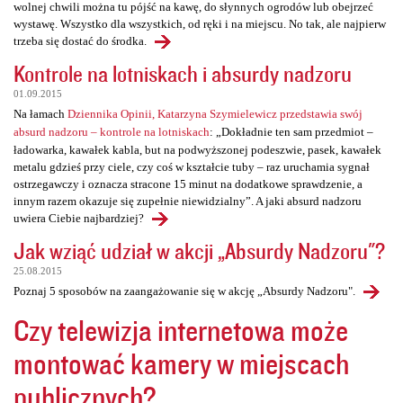
wolnej chwili można tu pójść na kawę, do słynnych ogrodów lub obejrzeć
wystawę. Wszystko dla wszystkich, od ręki i na miejscu. No tak, ale najpierw
trzeba się dostać do środka.
Kontrole na lotniskach i absurdy nadzoru
01.09.2015
Na łamach
Dziennika Opinii, Katarzyna Szymielewicz przedstawia swój
absurd nadzoru – kontrole na lotniskach
: „Dokładnie ten sam przedmiot –
ładowarka, kawałek kabla, but na podwyższonej podeszwie, pasek, kawałek
metalu gdzieś przy ciele, czy coś w kształcie tuby – raz uruchamia sygnał
ostrzegawczy i oznacza stracone 15 minut na dodatkowe sprawdzenie, a
innym razem okazuje się zupełnie niewidzialny”. A jaki absurd nadzoru
uwiera Ciebie najbardziej?
Jak wziąć udział w akcji „Absurdy Nadzoru"?
25.08.2015
Poznaj 5 sposobów na zaangażowanie się w akcję „Absurdy Nadzoru".
Czy telewizja internetowa może
montować kamery w miejscach
publicznych?