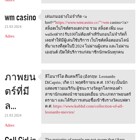
wm casino
เล่นเกมอย่างไม่จำกัด <a
เล่นเกมอย่างไม่จำกัด <a href=
href="
https://www.wmcasino.cc/">wm
casino</a>
21.03.2024
สล็อตเว็บไซต์ตรงแตกง่าย รวม สล็อต เพิ่ม true
walletฝาก1รับ100ไม่ต้องทำเทิร์นถอนไม่จำกัดก็
Adres
เลยทำให้มีผู้เล่นใช้บริการ เว็บไซต์สล็อตออนไลน์
ที่มาแรงที่สุดในปี 2024 ไม่ผ่านผู้แทน และไม่ผ่าน
เอเย่นต์ เปิดให้บริการแก่สมาชิกนักพนันทุกคน
ภาพยน
ลีโอนาร์โด ดิแคพรีโอ (อังกฤษ: Leonardo
ลีโอนาร์โด ดิแคพรีโอ (อังกฤษ:
DiCaprio; เกิด 11 พฤศจิกายน ค.ศ. 1974) เป็นนัก
ตร์ที่มี
แสดงชาวอเมริกัน ผู้ชนะรางวัลลูกโลกทองคำ
สาขานักแสดงนำชายยอดเยี่ยม ประเภทภาพยนตร์
ดรามา และได้รับการเสนอชื่อเข้าชิงรางวัลแบฟตา
ล...
ค.ศ.
https://www.kubhd.com/collection-of-all-
leonardo-movies/
21.03.2024
Adres
The majority of people are not aware that (Agra