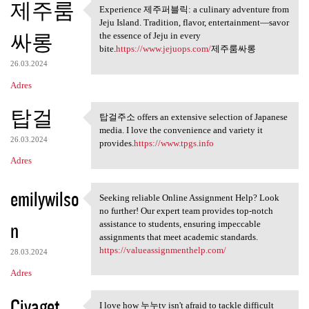
제주룸
Experience 제주퍼블릭: a culinary adventure from
Experience 제주퍼블릭: a culinary
Jeju Island. Tradition, flavor, entertainment—savor
싸롱
the essence of Jeju in every
bite.
https://www.jejuops.com/
제주룸싸롱
26.03.2024
Adres
탑걸
탑걸주소 offers an extensive selection of Japanese
탑걸주소 offers an extensive
media. I love the convenience and variety it
26.03.2024
provides.
https://www.tpgs.info
Adres
emilywilso
Seeking reliable Online Assignment Help? Look
Seeking reliable Online
no further! Our expert team provides top-notch
n
assistance to students, ensuring impeccable
assignments that meet academic standards.
https://valueassignmenthelp.com/
28.03.2024
Adres
Civaget
I love how 누누tv isn't afraid to tackle difficult