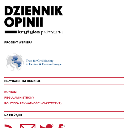
PROJEKT WSPIERA
PRZYDATNE INFORMACJE
KONTAKT
REGULAMIN STRONY
POLITYKA PRYWATNOŚCI (CIASTECZKA)
NA BIEŻĄCO
etter Panoptyka
Twitter
Facebook
<