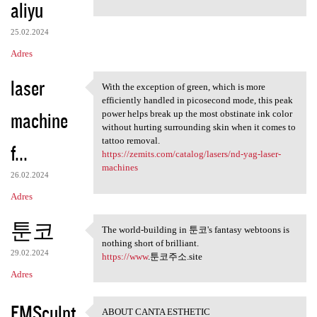
aliyu
25.02.2024
Adres
laser
With the exception of green, which is more
With the exception of green,
efficiently handled in picosecond mode, this peak
machine
power helps break up the most obstinate ink color
without hurting surrounding skin when it comes to
tattoo removal.
f...
https://zemits.com/catalog/lasers/nd-yag-laser-
machines
26.02.2024
Adres
툰코
The world-building in 툰코's fantasy webtoons is
The world-building in 툰코's
nothing short of brilliant.
29.02.2024
https://www
.툰코주소.site
Adres
EMSculpt
ABOUT CANTA ESTHETIC