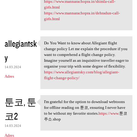
https://www.mannarachopra.in/shimla-call-
girls.html
https://www.mannarachopra.in/dehradun-call-
girls.html
allegiantsk
Do You Want to know about Allegiant flight
Do You Want to know about
change policy Let me explain the procedure if you
y
want to comprehend a flight change policy.
Imagine yourself as an inquisitive traveller eager to
organise your trip with some degree of flexibility.
14.03.2024
https://www.allegiantsky.com/blog/allegiant-
Adres
flight-change-policy/
툰코, 툰
I'm grateful for the option to download webtoons
I'm grateful for the option
for offline reading on 툰코, ensuring I never have
코2
to be without my favorite stories.
https://www
.툰코
주소.shop
14.03.2024
Adres