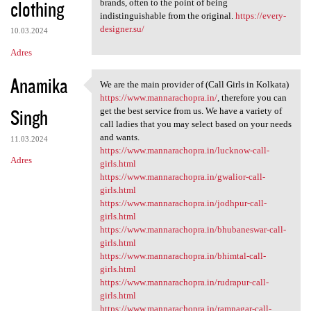
clothing
brands, often to the point of being
indistinguishable from the original.
https://every-
designer.su/
10.03.2024
Adres
Anamika
We are the main provider of (Call Girls in Kolkata)
We are the main provider of
https://www.mannarachopra.in/
, therefore you can
Singh
get the best service from us. We have a variety of
call ladies that you may select based on your needs
and wants.
11.03.2024
https://www.mannarachopra.in/lucknow-call-
Adres
girls.html
https://www.mannarachopra.in/gwalior-call-
girls.html
https://www.mannarachopra.in/jodhpur-call-
girls.html
https://www.mannarachopra.in/bhubaneswar-call-
girls.html
https://www.mannarachopra.in/bhimtal-call-
girls.html
https://www.mannarachopra.in/rudrapur-call-
girls.html
https://www.mannarachopra.in/ramnagar-call-