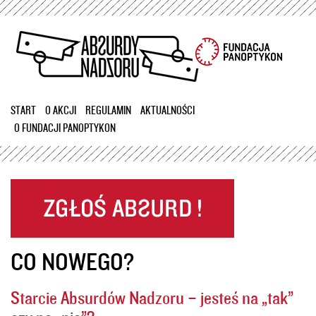
Przejdź
do
treści
START
O AKCJI
REGULAMIN
AKTUALNOŚCI
O FUNDACJI PANOPTYKON
CO NOWEGO?
Starcie Absurdów Nadzoru – jesteś na „tak”