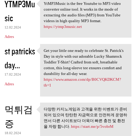
YTMP3Mu
YtMP3Music is the free Youtube to MP3 video
YtMP3Music is the free
converter online tool. It works in the mode of
sic
extracting the audio files (MP3) from YouTube
videos in high quality MP3 format.
https://ytmp3music.net
12.02.2024
Adres
st patricks
Get your little one ready to celebrate St. Patrick's
Get your little one ready to
Day in style with our adorable Lucky Shamrock
day...
Toddler T-Shirt! Crafted from soft, breathable
cotton, this long-sleeve tee ensures comfort and
durability for all-day wear.
17.02.2024
https://www.amazon.com/dp/B0CVQKDKCM?
Adres
th=1
먹튀검
다양한 카지노게임과 고객을 위한 이벤트가 준비
다양한 카지노게임과 고객을 위
되어 있으며 탄탄한 자금력으로 안전하게 운영하
한 이벤트가 준비되어
증
면서 다른 사이트보다 더욱더 빠른 충전 및 환전
을 자랑 합니다.
https://start.me/p/5vobrM
18.02.2024