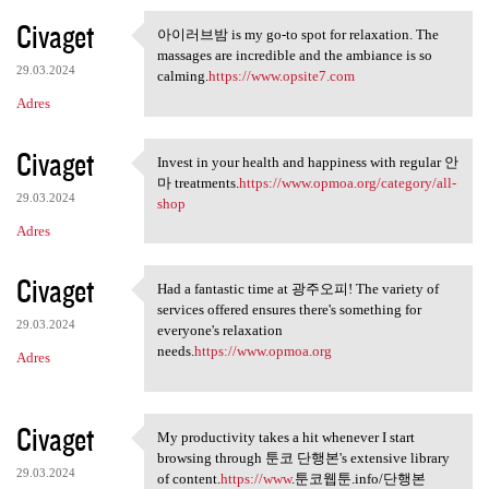
Civaget
아이러브밤 is my go-to spot for relaxation. The
아이러브밤 is my go-to spot for
massages are incredible and the ambiance is so
29.03.2024
calming.
https://www.opsite7.com
Adres
Civaget
Invest in your health and happiness with regular 안
Invest in your health and
마 treatments.
https://www.opmoa.org/category/all-
29.03.2024
shop
Adres
Civaget
Had a fantastic time at 광주오피! The variety of
Had a fantastic time at 광주오피!
services offered ensures there's something for
29.03.2024
everyone's relaxation
needs.
https://www.opmoa.org
Adres
Civaget
My productivity takes a hit whenever I start
My productivity takes a hit
browsing through 툰코 단행본's extensive library
29.03.2024
of content.
https://www
.툰코웹툰.info/단행본