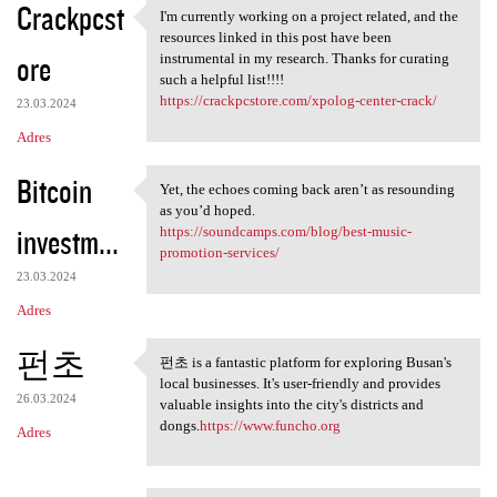
Crackpcst
I'm currently working on a project related, and the
I'm currently working on a
resources linked in this post have been
ore
instrumental in my research. Thanks for curating
such a helpful list!!!!
https://crackpcstore.com/xpolog-center-crack/
23.03.2024
Adres
Bitcoin
Yet, the echoes coming back aren’t as resounding
Yet, the echoes coming back
as you’d hoped.
investm...
https://soundcamps.com/blog/best-music-
promotion-services/
23.03.2024
Adres
펀초
펀초 is a fantastic platform for exploring Busan's
펀초 is a fantastic platform
local businesses. It's user-friendly and provides
26.03.2024
valuable insights into the city's districts and
dongs.
https://www.funcho.org
Adres