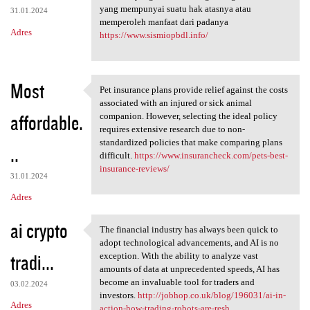
yang mempunyai suatu hak atasnya atau
31.01.2024
memperoleh manfaat dari padanya
Adres
https://www.sismiopbdl.info/
Most
Pet insurance plans provide relief against the costs
Pet insurance plans provide
associated with an injured or sick animal
affordable.
companion. However, selecting the ideal policy
requires extensive research due to non-
standardized policies that make comparing plans
..
difficult.
https://www.insurancheck.com/pets-best-
insurance-reviews/
31.01.2024
Adres
ai crypto
The financial industry has always been quick to
The financial industry has
adopt technological advancements, and AI is no
tradi...
exception. With the ability to analyze vast
amounts of data at unprecedented speeds, AI has
become an invaluable tool for traders and
03.02.2024
investors.
http://jobhop.co.uk/blog/196031/ai-in-
Adres
action-how-trading-robots-are-resh...