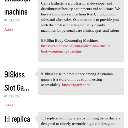
ABOUT CANTA ESTHETIC
Canta Esthetic is a professional developer and
machine
distributor of beauty equipments and solutions. We
have a complete service from R&D, production,
sales and after-sales. Our mission is to provide you
01.03.2024
with the professional high-quality beauty
Adres
machines for personal care clinics, spas, and salons.
EMSlim Body Contouring Machines:
https://cantaesthetic.com/collections/emslim-
body-contouring-machine
918kiss
918kiss’s rise to prominence among Australian
918kiss’s rise to prominence
gamers is a story of innovation meeting
Slot Ga...
accessibility.
https://ipay9.com/
07.03.2024
Adres
1:1 replica
1:1 replica clothing refers to clothing items that are
1:1 replica clothing refers
designed to closely resemble high-end designer