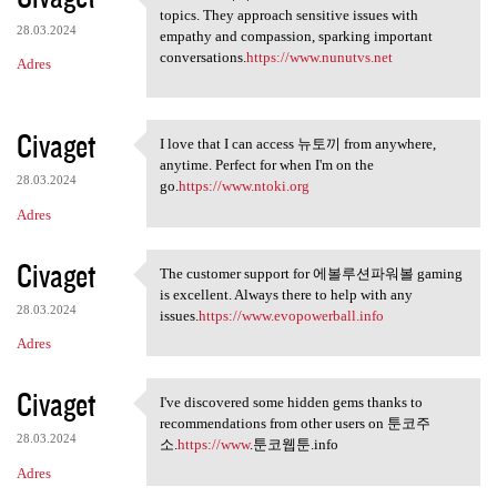
I love how 누누tv isn't afraid
topics. They approach sensitive issues with
28.03.2024
empathy and compassion, sparking important
conversations.
https://www.nunutvs.net
Adres
Civaget
I love that I can access 뉴토끼 from anywhere,
I love that I can access 뉴토끼
anytime. Perfect for when I'm on the
28.03.2024
go.
https://www.ntoki.org
Adres
Civaget
The customer support for 에볼루션파워볼 gaming
The customer support for
is excellent. Always there to help with any
28.03.2024
issues.
https://www.evopowerball.info
Adres
Civaget
I've discovered some hidden gems thanks to
I've discovered some hidden
recommendations from other users on 툰코주
28.03.2024
소.
https://www
.툰코웹툰.info
Adres