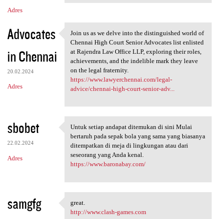
Adres
Advocates
Join us as we delve into the distinguished world of
Join us as we delve into the
Chennai High Court Senior Advocates list enlisted
in Chennai
at Rajendra Law Office LLP, exploring their roles,
achievements, and the indelible mark they leave
on the legal fraternity.
20.02.2024
https://www.lawyerchennai.com/legal-
Adres
advice/chennai-high-court-senior-adv...
sbobet
Untuk setiap andapat ditemukan di sini Mulai
Untuk setiap andapat
bertaruh pada sepak bola yang sama yang biasanya
22.02.2024
ditempatkan di meja di lingkungan atau dari
seseorang yang Anda kenal.
Adres
https://www.baronabay.com/
samgfg
great.
great.
http://www.clash-games.com