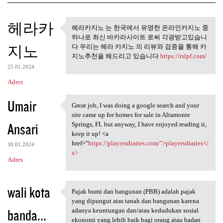
K
헤라카
헤라카지노 는 한국에서 유명한 온라인카지노 중
헤라카지노 는 한국에서 유명한
o
하나로 최신 바카라사이트 로써 각광받고있습니
온라인카지노 중 하나로
지노
m
다 우리는 헤라 카지노 의 리뷰와 검증을 통해 카
지노추천을 해드리고 있습니다
https://rslpf.com/
e
25.01.2024
n
Adres
t
Umair
a
Great job, I was doing a google search and your
Great job, I was doing a
site came up for homes for sale in Altamonte
r
Ansari
Springs, FL but anyway, I have enjoyed reading it,
z
keep it up! <a
href="
https://playersdiaries.com/">playersdiaries</
e
30.01.2024
a>
Adres
wali kota
Pajak bumi dan bangunan (PBB) adalah pajak
Pajak bumi dan bangunan (PBB)
yang dipungut atas tanah dan bangunan karena
banda...
adanya keuntungan dan/atau kedudukan sosial
ekonomi yang lebih baik bagi orang atau badan