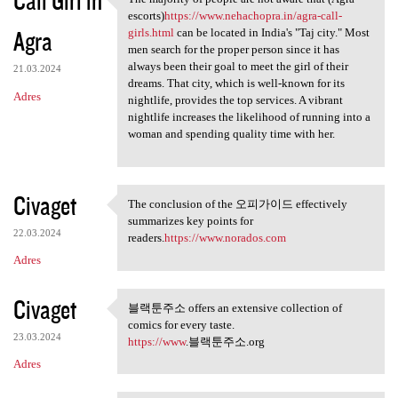
Call Girl in
The majority of people are
escorts)
https://www.nehachopra.in/agra-call-
Agra
girls.html
can be located in India's "Taj city." Most
men search for the proper person since it has
always been their goal to meet the girl of their
21.03.2024
dreams. That city, which is well-known for its
Adres
nightlife, provides the top services. A vibrant
nightlife increases the likelihood of running into a
woman and spending quality time with her.
Civaget
The conclusion of the 오피가이드 effectively
The conclusion of the 오피가이드
summarizes key points for
22.03.2024
readers.
https://www.norados.com
Adres
Civaget
블랙툰주소 offers an extensive collection of
블랙툰주소 offers an extensive
comics for every taste.
23.03.2024
https://www
.블랙툰주소.org
Adres