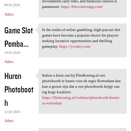
investments carry risks, and financial caution is
09.02.2024
paramount.
https://bitcoineerapp.com/
Adres
Game Slot
In the realm of online gambling, high-payout slot
In the realm of online
games have become a popular choice for players
Pemba...
seeking lucrative opportunities and thrilling
gameplay.
https://yoodey.com/
10.02.2024
Adres
Huren
Indien u kiest om bij FlitsKoning.nl een
Indien u kiest om bij
photobooth te huren voor de regio Rotterdam dan
Photoboot
kan u gerust zijn dat u een photobooth krijgt van
erg hoge kwaliteit.
https://flitskoning.nl/verhuur/photobooth-huren-
h
in-rotterdam
11.02.2024
Adres