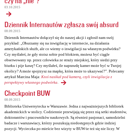
czy na „nie”?
03.10.2015
Dziennik Internautów zgłasza swój absurd
08.09.2015
Dziennik Internautów dołączył się do naszej akcji i zgłosił nam swój
przykład: „Oburzamy się na inwigilację w internecie, na działania
amerykańskich służb, ale co wiemy o inwigilacji na własnym podwórku?
Czy myślałeś, że gdy stoisz sobie pod blokiem, możesz być ciągle
obserwowany np. przez człowieka ze straży miejskiej, który siedzi przy
biurku i pije kawę? Czy myślałeś, ile naprawdę kamer może być w Twojej
okolicy? A może spojrzysz na mapkę, która może to ukazywać?”. Polecamy
artykuł Marcina Maja:
Ktoś nasikał pod kamerą, czyli inwigilacja z
perspektywy własnego podwórka
.
Checkpoint BUW
08.09.2015
Biblioteka Uniwersytecka w Warszawie. Jedna z najważniejszych bibliotek
akademickich w stolicy. Codziennie przewijają się przez nią setki studentów,
doktorantów i pracowników naukowych. Są również pasjonaci, samodzielni
badacze i warszawiacy, którzy poszukują niedostępnych gdzie indziej
pozycji. Wycieczka po mieście bez wizyty w BUW-ie też się nie liczy. W