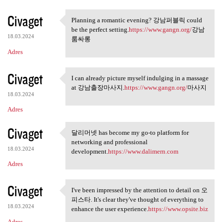
Civaget
Planning a romantic evening? 강남퍼블릭 could
Planning a romantic evening?
be the perfect setting.
https://www.gangn.org/
강남
18.03.2024
룸싸롱
Adres
Civaget
I can already picture myself indulging in a massage
I can already picture myself
at 강남출장마사지.
https://www.gangn.org/
마사지
18.03.2024
Adres
Civaget
달리머넷 has become my go-to platform for
달리머넷 has become my go-to
networking and professional
18.03.2024
development.
https://www.dalimern.com
Adres
Civaget
I've been impressed by the attention to detail on 오
I've been impressed by the
피스타. It's clear they've thought of everything to
18.03.2024
enhance the user experience.
https://www.opsite.biz
Adres