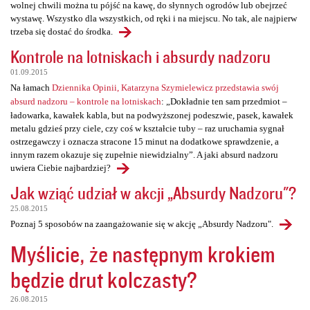
wolnej chwili można tu pójść na kawę, do słynnych ogrodów lub obejrzeć
wystawę. Wszystko dla wszystkich, od ręki i na miejscu. No tak, ale najpierw
trzeba się dostać do środka.
Kontrole na lotniskach i absurdy nadzoru
01.09.2015
Na łamach
Dziennika Opinii, Katarzyna Szymielewicz przedstawia swój
absurd nadzoru – kontrole na lotniskach
: „Dokładnie ten sam przedmiot –
ładowarka, kawałek kabla, but na podwyższonej podeszwie, pasek, kawałek
metalu gdzieś przy ciele, czy coś w kształcie tuby – raz uruchamia sygnał
ostrzegawczy i oznacza stracone 15 minut na dodatkowe sprawdzenie, a
innym razem okazuje się zupełnie niewidzialny”. A jaki absurd nadzoru
uwiera Ciebie najbardziej?
Jak wziąć udział w akcji „Absurdy Nadzoru"?
25.08.2015
Poznaj 5 sposobów na zaangażowanie się w akcję „Absurdy Nadzoru".
Myślicie, że następnym krokiem
będzie drut kolczasty?
26.08.2015