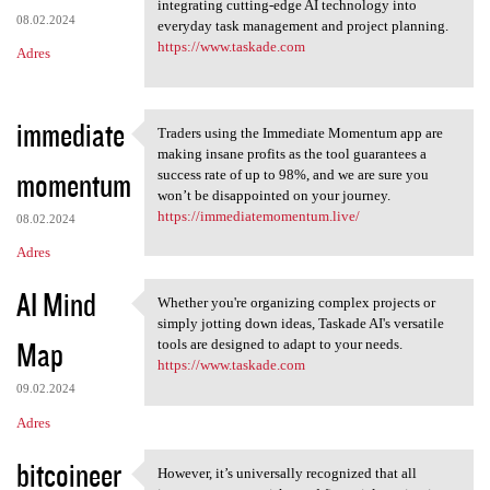
Taskade AI revolutionizes
integrating cutting-edge AI technology into
08.02.2024
everyday task management and project planning.
https://www.taskade.com
Adres
immediate
Traders using the Immediate Momentum app are
Traders using the Immediate
making insane profits as the tool guarantees a
momentum
success rate of up to 98%, and we are sure you
won’t be disappointed on your journey.
https://immediatemomentum.live/
08.02.2024
Adres
AI Mind
Whether you're organizing complex projects or
Whether you're organizing
simply jotting down ideas, Taskade AI's versatile
Map
tools are designed to adapt to your needs.
https://www.taskade.com
09.02.2024
Adres
bitcoineer
However, it’s universally recognized that all
However, it’s universally