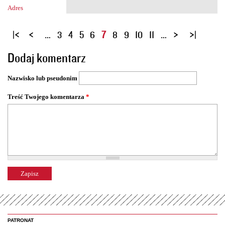
Adres
S
…
3
4
5
6
7
8
9
10
11
…
t
Dodaj komentarz
r
o
Nazwisko lub pseudonim
n
y
Treść Twojego komentarza
*
PATRONAT