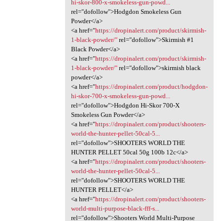
hi-skor-800-x-smokeless-gun-powd...
rel="dofollow">Hodgdon Smokeless Gun
Powder</a>
<a href="
https://dropinalert.com/product/skirmish-
1-black-powder/"
rel="dofollow">Skirmish #1
Black Powder</a>
<a href="
https://dropinalert.com/product/skirmish-
1-black-powder/"
rel="dofollow">skirmish black
powder</a>
<a href="
https://dropinalert.com/product/hodgdon-
hi-skor-700-x-smokeless-gun-powd...
rel="dofollow">Hodgdon Hi-Skor 700-X
Smokeless Gun Powder</a>
<a href="
https://dropinalert.com/product/shooters-
world-the-hunter-pellet-50cal-5...
rel="dofollow">SHOOTERS WORLD THE
HUNTER PELLET 50cal 50g 100b 12c</a>
<a href="
https://dropinalert.com/product/shooters-
world-the-hunter-pellet-50cal-5...
rel="dofollow">SHOOTERS WORLD THE
HUNTER PELLET</a>
<a href="
https://dropinalert.com/product/shooters-
world-multi-purpose-black-fff-s...
rel="dofollow">Shooters World Multi-Purpose