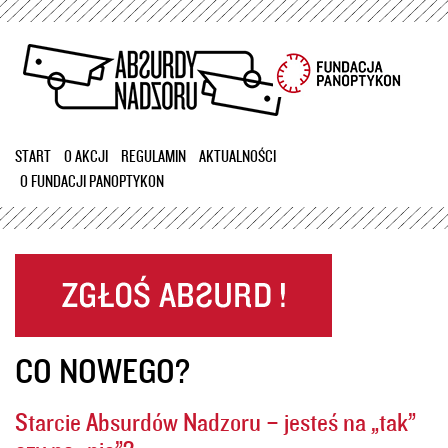
Przejdź
do
treści
START
O AKCJI
REGULAMIN
AKTUALNOŚCI
O FUNDACJI PANOPTYKON
CO NOWEGO?
Starcie Absurdów Nadzoru – jesteś na „tak”