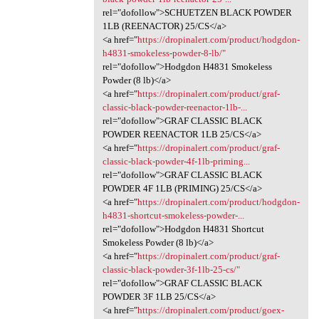
rel="dofollow">SCHUETZEN BLACK POWDER
1LB (REENACTOR) 25/CS</a>
<a href="
https://dropinalert.com/product/hodgdon-
h4831-smokeless-powder-8-lb/"
rel="dofollow">Hodgdon H4831 Smokeless
Powder (8 lb)</a>
<a href="
https://dropinalert.com/product/graf-
classic-black-powder-reenactor-1lb-...
rel="dofollow">GRAF CLASSIC BLACK
POWDER REENACTOR 1LB 25/CS</a>
<a href="
https://dropinalert.com/product/graf-
classic-black-powder-4f-1lb-priming...
rel="dofollow">GRAF CLASSIC BLACK
POWDER 4F 1LB (PRIMING) 25/CS</a>
<a href="
https://dropinalert.com/product/hodgdon-
h4831-shortcut-smokeless-powder-...
rel="dofollow">Hodgdon H4831 Shortcut
Smokeless Powder (8 lb)</a>
<a href="
https://dropinalert.com/product/graf-
classic-black-powder-3f-1lb-25-cs/"
rel="dofollow">GRAF CLASSIC BLACK
POWDER 3F 1LB 25/CS</a>
<a href="
https://dropinalert.com/product/goex-