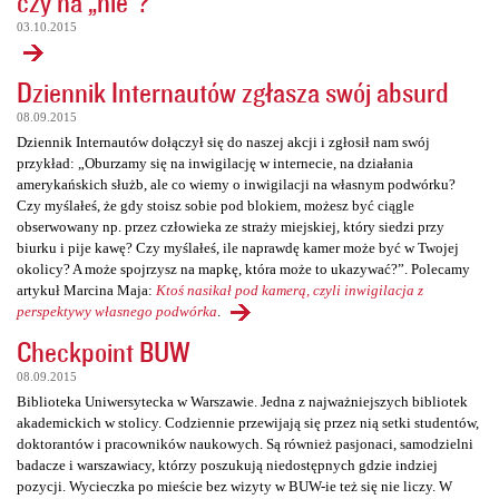
czy na „nie”?
03.10.2015
Dziennik Internautów zgłasza swój absurd
08.09.2015
Dziennik Internautów dołączył się do naszej akcji i zgłosił nam swój
przykład: „Oburzamy się na inwigilację w internecie, na działania
amerykańskich służb, ale co wiemy o inwigilacji na własnym podwórku?
Czy myślałeś, że gdy stoisz sobie pod blokiem, możesz być ciągle
obserwowany np. przez człowieka ze straży miejskiej, który siedzi przy
biurku i pije kawę? Czy myślałeś, ile naprawdę kamer może być w Twojej
okolicy? A może spojrzysz na mapkę, która może to ukazywać?”. Polecamy
artykuł Marcina Maja:
Ktoś nasikał pod kamerą, czyli inwigilacja z
perspektywy własnego podwórka
.
Checkpoint BUW
08.09.2015
Biblioteka Uniwersytecka w Warszawie. Jedna z najważniejszych bibliotek
akademickich w stolicy. Codziennie przewijają się przez nią setki studentów,
doktorantów i pracowników naukowych. Są również pasjonaci, samodzielni
badacze i warszawiacy, którzy poszukują niedostępnych gdzie indziej
pozycji. Wycieczka po mieście bez wizyty w BUW-ie też się nie liczy. W