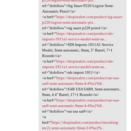
p220-legion-semi-automatic-pis...
rel="dofollow">Sig Sauer P220 Legion Semi-
Automatic Pistol</a>
<a href="
https://dropinalert.com/product/sig-sauer-
p220-legion-semi-automatic-pis...
rel="dofollow">sig sauer p220 pistol</a>
<a href="
https://dropinalert.com/product/sds-
imports-1911a1-service-model-semi-au...
rel="dofollow">SDS Imports 1911A1 Service
Model, Semi-automatic, 9mm, 5″ Barrel, 7+1
Rounds</a>
<a href="
https://dropinalert.com/product/sds-
imports-1911a1-service-model-semi-au...
rel="dofollow">sds import 1911</a>
<a href="
https://dropinalert.com/product/sar-usa-
sar9-semi-automatic-9mm-4-4%e2%8...
rel="dofollow">SAR USA SAR9, Semi-automatic,
9mm, 4.4″ Barrel, 17+1 Rounds</a>
<a href="
https://dropinalert.com/product/sar-usa-
sar9-semi-automatic-9mm-4-4%e2%8...
rel="dofollow">sar usa sar9</a>
<a
href="
https://dropinalert.com/product/mossberg-
mc2c-semi-automatic-9mm-3-9%e2%...