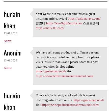
K
hunain
Your website is really cool and this is a great
Your website is really cool
o
inspiring article. vviavi
https://paloma-ave.com/
khan
m
밤알바
https://xn--9g3b5az35c.kr/
스포츠중계
https://mntv-01.com/
e
13.01.2025
n
Adres
t
Anonim
a
We have sell some products of different custom
We have sell some products of
boxes.it is very useful and very low price please
r
13.01.2025
visits this site thanks and please share this post
z
with your friends. slot online
Adres
https://greenmap.or.id/
slot
e
https://www.pedrosmexicanrestaurant.com/
hunain
Your website is really cool and this is a great
Your website is really cool
inspiring article. slot online
https://greenmap.or.id/
khan
slot
https://www.pedrosmexicanrestaurant.com/