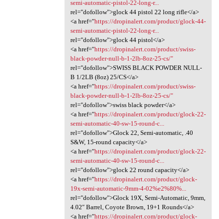
semi-automatic-pistol-22-long-r...
rel="dofollow">glock 44 pistol 22 long rifle</a>
<a href="
https://dropinalert.com/product/glock-44-
semi-automatic-pistol-22-long-r...
rel="dofollow">glock 44 pistol</a>
<a href="
https://dropinalert.com/product/swiss-
black-powder-null-b-1-2lb-8oz-25-cs/"
rel="dofollow">SWISS BLACK POWDER NULL-
B 1/2LB (8oz) 25/CS</a>
<a href="
https://dropinalert.com/product/swiss-
black-powder-null-b-1-2lb-8oz-25-cs/"
rel="dofollow">swiss black powder</a>
<a href="
https://dropinalert.com/product/glock-22-
semi-automatic-40-sw-15-round-c...
rel="dofollow">Glock 22, Semi-automatic, .40
S&W, 15-round capacity</a>
<a href="
https://dropinalert.com/product/glock-22-
semi-automatic-40-sw-15-round-c...
rel="dofollow">glock 22 round capacity</a>
<a href="
https://dropinalert.com/product/glock-
19x-semi-automatic-9mm-4-02%e2%80%...
rel="dofollow">Glock 19X, Semi-Automatic, 9mm,
4.02″ Barrel, Coyote Brown, 19+1 Rounds</a>
<a href="
https://dropinalert.com/product/glock-