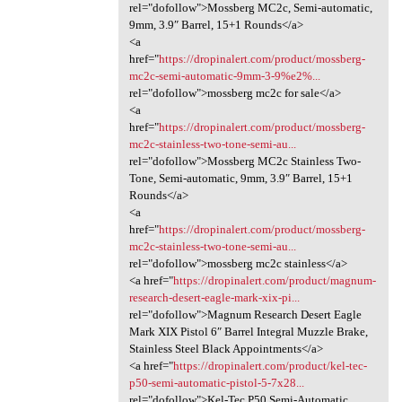
rel="dofollow">Mossberg MC2c, Semi-automatic,
9mm, 3.9″ Barrel, 15+1 Rounds</a>
<a
href="
https://dropinalert.com/product/mossberg-
mc2c-semi-automatic-9mm-3-9%e2%...
rel="dofollow">mossberg mc2c for sale</a>
<a
href="
https://dropinalert.com/product/mossberg-
mc2c-stainless-two-tone-semi-au...
rel="dofollow">Mossberg MC2c Stainless Two-
Tone, Semi-automatic, 9mm, 3.9″ Barrel, 15+1
Rounds</a>
<a
href="
https://dropinalert.com/product/mossberg-
mc2c-stainless-two-tone-semi-au...
rel="dofollow">mossberg mc2c stainless</a>
<a href="
https://dropinalert.com/product/magnum-
research-desert-eagle-mark-xix-pi...
rel="dofollow">Magnum Research Desert Eagle
Mark XIX Pistol 6″ Barrel Integral Muzzle Brake,
Stainless Steel Black Appointments</a>
<a href="
https://dropinalert.com/product/kel-tec-
p50-semi-automatic-pistol-5-7x28...
rel="dofollow">Kel-Tec P50 Semi-Automatic