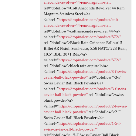
anaconda-revolver-44-rem-magnum-sta...
rel="dofollow">Colt Anaconda Revolver 44 Rem
Magnum Stainless Steel</a>
<a href="
https://dropinalert.com/product/colt-
anaconda-revolver-44-rem-magnum-sta...
rel="dofollow">colt anaconda revolver 44</a>
<a href="
https://dropinalert.com/product/572/"
rel="dofollow">Black Rain Ordnance Fallout15
Billet AR Pistol, Semi-auto, 5.56 NATO/.223 Rem.,
10.5″ BBL, 30+1 Rds.</a>
<a href="
https://dropinalert.com/product/572/"
rel="dofollow">black rain ar pistol</a>
<a href="
https://dropinalert.com/product/3-f-swiss-
caviar-ball-black-powder/"
rel="dofollow">3-F
Swiss Caviar Ball Black Powder</a>
<a href="
https://dropinalert.com/product/3-f-swiss-
caviar-ball-black-powder/"
rel="dofollow">swiss
black powder</a>
<a href="
https://dropinalert.com/product/2-f-swiss-
caviar-ball-black-powder/"
rel="dofollow">2-F
Swiss Caviar Ball Black Powder</a>
<a href="
https://dropinalert.com/product/1-5-f-
swiss-caviar-ball-black-powder/"
rel="dofollow">1.5-F Swiss Caviar Ball Black