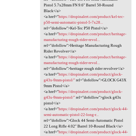
Pistol 5.7x28mm FN 9.6″ Barrel 50-Round
Black</a>
<a href="
https://dropinalert.com/product/kel-tec-
p50-semi-automatic-pistol-5-7x28...
rel="dofollow">Kel-Tec P50 Pistol</a>
<a href="
https://dropinalert.com/product/heritage-
manufacturing-rough-rider-revol...
rel="dofollow">Heritage Manufacturing Rough
Rider Revolver</a>
<a href="
https://dropinalert.com/product/heritage-
manufacturing-rough-rider-revol...
rel="dofollow">heritage rough rider revolver</a>
<a href="
https://dropinalert.com/product/glock-
g43x-9mm-pistol/"
rel="dofollow">GLOCK G43X
9mm Pistol</a>
<a href="
https://dropinalert.com/product/glock-
g43x-9mm-pistol/"
rel="dofollow">glock g43x
pistol</a>
<a href="
https://dropinalert.com/product/glock-44-
semi-automatic-pistol-22-long-r...
rel="dofollow">Glock 44 Semi-Automatic Pistol
22 Long Rifle 4.02″ Barrel 10-Round Black</a>
<a href="
https://dropinalert.com/product/glock-44-