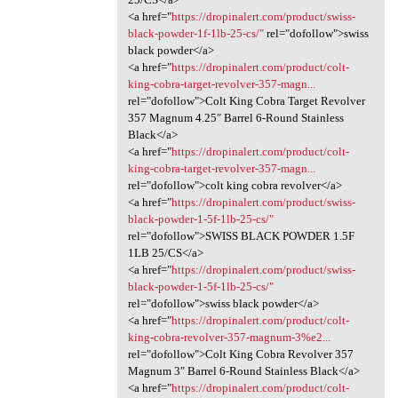
<a href="
https://dropinalert.com/product/swiss-
black-powder-1f-1lb-25-cs/"
rel="dofollow">swiss
black powder</a>
<a href="
https://dropinalert.com/product/colt-
king-cobra-target-revolver-357-magn...
rel="dofollow">Colt King Cobra Target Revolver
357 Magnum 4.25″ Barrel 6-Round Stainless
Black</a>
<a href="
https://dropinalert.com/product/colt-
king-cobra-target-revolver-357-magn...
rel="dofollow">colt king cobra revolver</a>
<a href="
https://dropinalert.com/product/swiss-
black-powder-1-5f-1lb-25-cs/"
rel="dofollow">SWISS BLACK POWDER 1.5F
1LB 25/CS</a>
<a href="
https://dropinalert.com/product/swiss-
black-powder-1-5f-1lb-25-cs/"
rel="dofollow">swiss black powder</a>
<a href="
https://dropinalert.com/product/colt-
king-cobra-revolver-357-magnum-3%e2...
rel="dofollow">Colt King Cobra Revolver 357
Magnum 3″ Barrel 6-Round Stainless Black</a>
<a href="
https://dropinalert.com/product/colt-