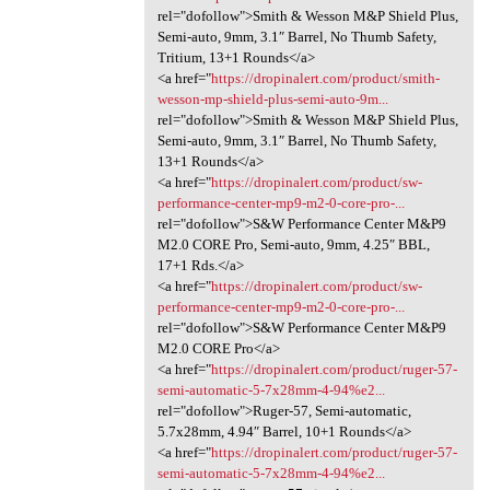
rel="dofollow">Smith & Wesson M&P Shield Plus,
Semi-auto, 9mm, 3.1″ Barrel, No Thumb Safety,
Tritium, 13+1 Rounds</a>
<a href="
https://dropinalert.com/product/smith-
wesson-mp-shield-plus-semi-auto-9m...
rel="dofollow">Smith & Wesson M&P Shield Plus,
Semi-auto, 9mm, 3.1″ Barrel, No Thumb Safety,
13+1 Rounds</a>
<a href="
https://dropinalert.com/product/sw-
performance-center-mp9-m2-0-core-pro-...
rel="dofollow">S&W Performance Center M&P9
M2.0 CORE Pro, Semi-auto, 9mm, 4.25″ BBL,
17+1 Rds.</a>
<a href="
https://dropinalert.com/product/sw-
performance-center-mp9-m2-0-core-pro-...
rel="dofollow">S&W Performance Center M&P9
M2.0 CORE Pro</a>
<a href="
https://dropinalert.com/product/ruger-57-
semi-automatic-5-7x28mm-4-94%e2...
rel="dofollow">Ruger-57, Semi-automatic,
5.7x28mm, 4.94″ Barrel, 10+1 Rounds</a>
<a href="
https://dropinalert.com/product/ruger-57-
semi-automatic-5-7x28mm-4-94%e2...