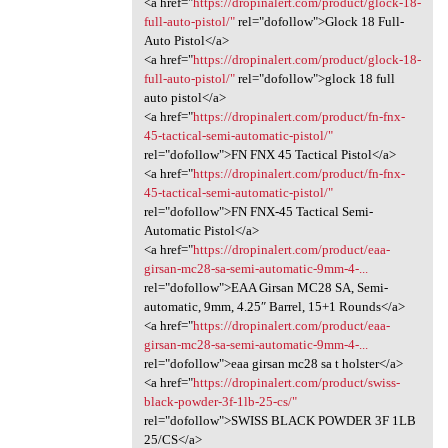
<a href="
https://dropinalert.com/product/glock-18-
full-auto-pistol/"
rel="dofollow">Glock 18 Full-
Auto Pistol</a>
<a href="
https://dropinalert.com/product/glock-18-
full-auto-pistol/"
rel="dofollow">glock 18 full
auto pistol</a>
<a href="
https://dropinalert.com/product/fn-fnx-
45-tactical-semi-automatic-pistol/"
rel="dofollow">FN FNX 45 Tactical Pistol</a>
<a href="
https://dropinalert.com/product/fn-fnx-
45-tactical-semi-automatic-pistol/"
rel="dofollow">FN FNX-45 Tactical Semi-
Automatic Pistol</a>
<a href="
https://dropinalert.com/product/eaa-
girsan-mc28-sa-semi-automatic-9mm-4-...
rel="dofollow">EAA Girsan MC28 SA, Semi-
automatic, 9mm, 4.25″ Barrel, 15+1 Rounds</a>
<a href="
https://dropinalert.com/product/eaa-
girsan-mc28-sa-semi-automatic-9mm-4-...
rel="dofollow">eaa girsan mc28 sa t holster</a>
<a href="
https://dropinalert.com/product/swiss-
black-powder-3f-1lb-25-cs/"
rel="dofollow">SWISS BLACK POWDER 3F 1LB
25/CS</a>