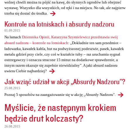
wolnej chwili można tu pójść na kawę, do słynnych ogrodów lub obejrzeć
wystawę. Wszystko dla wszystkich, od ręki i na miejscu. No tak, ale najpierw
trzeba się dostać do środka.
Kontrole na lotniskach i absurdy nadzoru
01.09.2015
Na łamach
Dziennika Opinii, Katarzyna Szymielewicz przedstawia swój
absurd nadzoru – kontrole na lotniskach
: „Dokładnie ten sam przedmiot –
ładowarka, kawałek kabla, but na podwyższonej podeszwie, pasek, kawałek
metalu gdzieś przy ciele, czy coś w kształcie tuby – raz uruchamia sygnał
ostrzegawczy i oznacza stracone 15 minut na dodatkowe sprawdzenie, a
innym razem okazuje się zupełnie niewidzialny”. A jaki absurd nadzoru
uwiera Ciebie najbardziej?
Jak wziąć udział w akcji „Absurdy Nadzoru"?
25.08.2015
Poznaj 5 sposobów na zaangażowanie się w akcję „Absurdy Nadzoru".
Myślicie, że następnym krokiem
będzie drut kolczasty?
26.08.2015