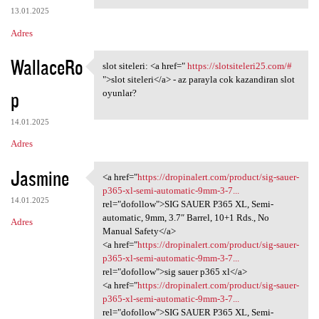
13.01.2025
Adres
WallaceRo
slot siteleri: <a href="
https://slotsiteleri25.com/#
slot siteleri: <a href="
">slot siteleri</a> - az parayla cok kazandiran slot
p
oyunlar?
14.01.2025
Adres
Jasmine
<a href="
https://dropinalert.com/product/sig-sauer-
<a href="https://dropinalert
p365-xl-semi-automatic-9mm-3-7...
14.01.2025
rel="dofollow">SIG SAUER P365 XL, Semi-
automatic, 9mm, 3.7″ Barrel, 10+1 Rds., No
Adres
Manual Safety</a>
<a href="
https://dropinalert.com/product/sig-sauer-
p365-xl-semi-automatic-9mm-3-7...
rel="dofollow">sig sauer p365 xl</a>
<a href="
https://dropinalert.com/product/sig-sauer-
p365-xl-semi-automatic-9mm-3-7...
rel="dofollow">SIG SAUER P365 XL, Semi-