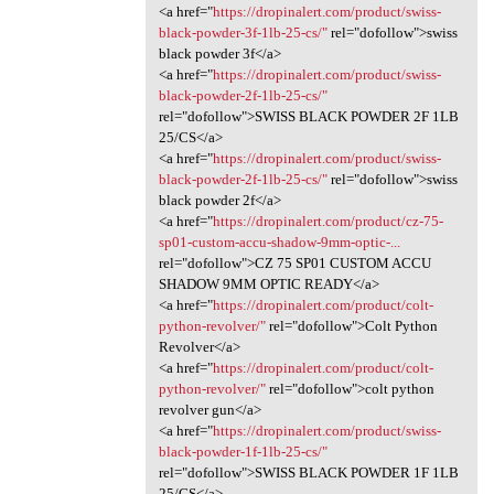
<a href="
https://dropinalert.com/product/swiss-
black-powder-3f-1lb-25-cs/"
rel="dofollow">swiss
black powder 3f</a>
<a href="
https://dropinalert.com/product/swiss-
black-powder-2f-1lb-25-cs/"
rel="dofollow">SWISS BLACK POWDER 2F 1LB
25/CS</a>
<a href="
https://dropinalert.com/product/swiss-
black-powder-2f-1lb-25-cs/"
rel="dofollow">swiss
black powder 2f</a>
<a href="
https://dropinalert.com/product/cz-75-
sp01-custom-accu-shadow-9mm-optic-...
rel="dofollow">CZ 75 SP01 CUSTOM ACCU
SHADOW 9MM OPTIC READY</a>
<a href="
https://dropinalert.com/product/colt-
python-revolver/"
rel="dofollow">Colt Python
Revolver</a>
<a href="
https://dropinalert.com/product/colt-
python-revolver/"
rel="dofollow">colt python
revolver gun</a>
<a href="
https://dropinalert.com/product/swiss-
black-powder-1f-1lb-25-cs/"
rel="dofollow">SWISS BLACK POWDER 1F 1LB
25/CS</a>