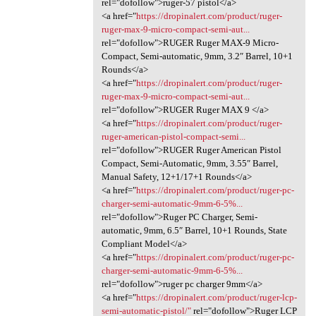
rel="dofollow">ruger-57 pistol</a>
<a href="
https://dropinalert.com/product/ruger-
ruger-max-9-micro-compact-semi-aut...
rel="dofollow">RUGER Ruger MAX-9 Micro-
Compact, Semi-automatic, 9mm, 3.2″ Barrel, 10+1
Rounds</a>
<a href="
https://dropinalert.com/product/ruger-
ruger-max-9-micro-compact-semi-aut...
rel="dofollow">RUGER Ruger MAX 9 </a>
<a href="
https://dropinalert.com/product/ruger-
ruger-american-pistol-compact-semi...
rel="dofollow">RUGER Ruger American Pistol
Compact, Semi-Automatic, 9mm, 3.55″ Barrel,
Manual Safety, 12+1/17+1 Rounds</a>
<a href="
https://dropinalert.com/product/ruger-pc-
charger-semi-automatic-9mm-6-5%...
rel="dofollow">Ruger PC Charger, Semi-
automatic, 9mm, 6.5″ Barrel, 10+1 Rounds, State
Compliant Model</a>
<a href="
https://dropinalert.com/product/ruger-pc-
charger-semi-automatic-9mm-6-5%...
rel="dofollow">ruger pc charger 9mm</a>
<a href="
https://dropinalert.com/product/ruger-lcp-
semi-automatic-pistol/"
rel="dofollow">Ruger LCP