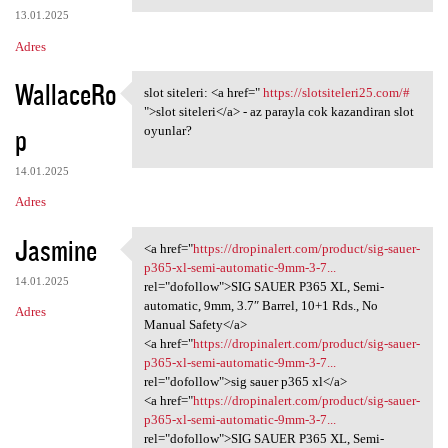
13.01.2025
Adres
WallaceRo
slot siteleri: <a href="
https://slotsiteleri25.com/#
slot siteleri: <a href="
">slot siteleri</a> - az parayla cok kazandiran slot
p
oyunlar?
14.01.2025
Adres
Jasmine
<a href="
https://dropinalert.com/product/sig-sauer-
<a href="https://dropinalert
p365-xl-semi-automatic-9mm-3-7...
14.01.2025
rel="dofollow">SIG SAUER P365 XL, Semi-
automatic, 9mm, 3.7″ Barrel, 10+1 Rds., No
Adres
Manual Safety</a>
<a href="
https://dropinalert.com/product/sig-sauer-
p365-xl-semi-automatic-9mm-3-7...
rel="dofollow">sig sauer p365 xl</a>
<a href="
https://dropinalert.com/product/sig-sauer-
p365-xl-semi-automatic-9mm-3-7...
rel="dofollow">SIG SAUER P365 XL, Semi-