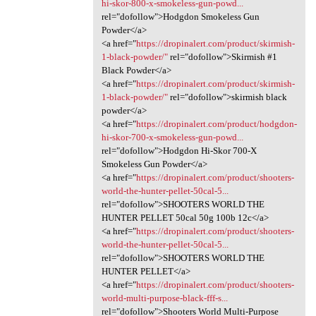
hi-skor-800-x-smokeless-gun-powd...
rel="dofollow">Hodgdon Smokeless Gun
Powder</a>
<a href="
https://dropinalert.com/product/skirmish-
1-black-powder/"
rel="dofollow">Skirmish #1
Black Powder</a>
<a href="
https://dropinalert.com/product/skirmish-
1-black-powder/"
rel="dofollow">skirmish black
powder</a>
<a href="
https://dropinalert.com/product/hodgdon-
hi-skor-700-x-smokeless-gun-powd...
rel="dofollow">Hodgdon Hi-Skor 700-X
Smokeless Gun Powder</a>
<a href="
https://dropinalert.com/product/shooters-
world-the-hunter-pellet-50cal-5...
rel="dofollow">SHOOTERS WORLD THE
HUNTER PELLET 50cal 50g 100b 12c</a>
<a href="
https://dropinalert.com/product/shooters-
world-the-hunter-pellet-50cal-5...
rel="dofollow">SHOOTERS WORLD THE
HUNTER PELLET</a>
<a href="
https://dropinalert.com/product/shooters-
world-multi-purpose-black-fff-s...
rel="dofollow">Shooters World Multi-Purpose