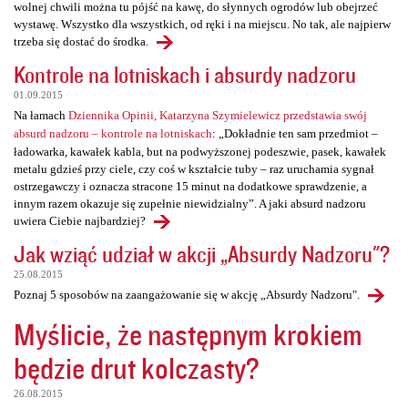
wolnej chwili można tu pójść na kawę, do słynnych ogrodów lub obejrzeć
wystawę. Wszystko dla wszystkich, od ręki i na miejscu. No tak, ale najpierw
trzeba się dostać do środka.
Kontrole na lotniskach i absurdy nadzoru
01.09.2015
Na łamach
Dziennika Opinii, Katarzyna Szymielewicz przedstawia swój
absurd nadzoru – kontrole na lotniskach
: „Dokładnie ten sam przedmiot –
ładowarka, kawałek kabla, but na podwyższonej podeszwie, pasek, kawałek
metalu gdzieś przy ciele, czy coś w kształcie tuby – raz uruchamia sygnał
ostrzegawczy i oznacza stracone 15 minut na dodatkowe sprawdzenie, a
innym razem okazuje się zupełnie niewidzialny”. A jaki absurd nadzoru
uwiera Ciebie najbardziej?
Jak wziąć udział w akcji „Absurdy Nadzoru"?
25.08.2015
Poznaj 5 sposobów na zaangażowanie się w akcję „Absurdy Nadzoru".
Myślicie, że następnym krokiem
będzie drut kolczasty?
26.08.2015