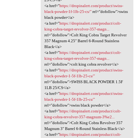
<a href="
https://dropinalert.com/product/swiss-
black-powder-1f-1lb-25-cs/"
rel="dofollow">swiss
black powder</a>
<a href="
https://dropinalert.com/product/colt-
king-cobra-target-revolver-357-magn...
rel="dofollow">Colt King Cobra Target Revolver
357 Magnum 4.25″ Barrel 6-Round Stainless
Black</a>
<a href="
https://dropinalert.com/product/colt-
king-cobra-target-revolver-357-magn...
rel="dofollow">colt king cobra revolver</a>
<a href="
https://dropinalert.com/product/swiss-
black-powder-1-5f-1lb-25-cs/"
rel="dofollow">SWISS BLACK POWDER 1.5F
1LB 25/CS</a>
<a href="
https://dropinalert.com/product/swiss-
black-powder-1-5f-1lb-25-cs/"
rel="dofollow">swiss black powder</a>
<a href="
https://dropinalert.com/product/colt-
king-cobra-revolver-357-magnum-3%e2...
rel="dofollow">Colt King Cobra Revolver 357
Magnum 3″ Barrel 6-Round Stainless Black</a>
<a href="
https://dropinalert.com/product/colt-