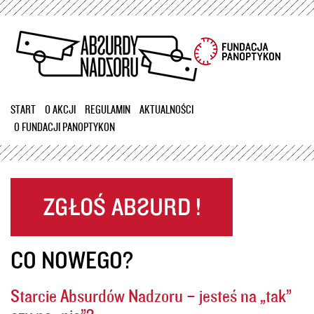
Przejdź
do
treści
START
O AKCJI
REGULAMIN
AKTUALNOŚCI
O FUNDACJI PANOPTYKON
CO NOWEGO?
Starcie Absurdów Nadzoru – jesteś na „tak”