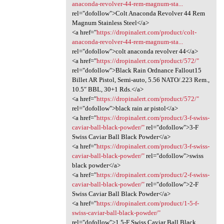
anaconda-revolver-44-rem-magnum-sta...
rel="dofollow">Colt Anaconda Revolver 44 Rem
Magnum Stainless Steel</a>
<a href="
https://dropinalert.com/product/colt-
anaconda-revolver-44-rem-magnum-sta...
rel="dofollow">colt anaconda revolver 44</a>
<a href="
https://dropinalert.com/product/572/"
rel="dofollow">Black Rain Ordnance Fallout15
Billet AR Pistol, Semi-auto, 5.56 NATO/.223 Rem.,
10.5″ BBL, 30+1 Rds.</a>
<a href="
https://dropinalert.com/product/572/"
rel="dofollow">black rain ar pistol</a>
<a href="
https://dropinalert.com/product/3-f-swiss-
caviar-ball-black-powder/"
rel="dofollow">3-F
Swiss Caviar Ball Black Powder</a>
<a href="
https://dropinalert.com/product/3-f-swiss-
caviar-ball-black-powder/"
rel="dofollow">swiss
black powder</a>
<a href="
https://dropinalert.com/product/2-f-swiss-
caviar-ball-black-powder/"
rel="dofollow">2-F
Swiss Caviar Ball Black Powder</a>
<a href="
https://dropinalert.com/product/1-5-f-
swiss-caviar-ball-black-powder/"
rel="dofollow">1.5-F Swiss Caviar Ball Black