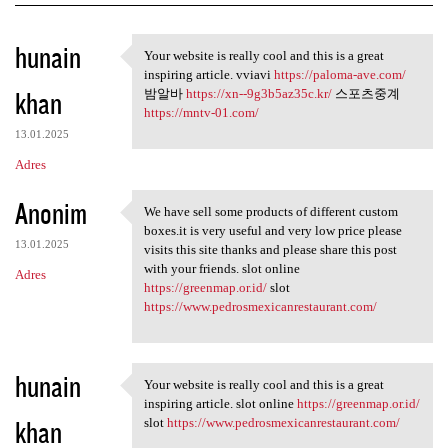
K
hunain
Your website is really cool and this is a great
Your website is really cool
o
inspiring article. vviavi
https://paloma-ave.com/
khan
m
밤알바
https://xn--9g3b5az35c.kr/
스포츠중계
https://mntv-01.com/
e
13.01.2025
n
Adres
t
Anonim
a
We have sell some products of different custom
We have sell some products of
boxes.it is very useful and very low price please
r
13.01.2025
visits this site thanks and please share this post
z
with your friends. slot online
Adres
https://greenmap.or.id/
slot
e
https://www.pedrosmexicanrestaurant.com/
hunain
Your website is really cool and this is a great
Your website is really cool
inspiring article. slot online
https://greenmap.or.id/
khan
slot
https://www.pedrosmexicanrestaurant.com/