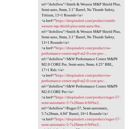
rel="dofollow">Smith & Wesson M&P Shield Plus,
Semi-auto, 9mm, 3.1″ Barrel, No Thumb Safety,
Tritium, 13+1 Rounds</a>
<a href="
https://dropinalert.com/product/smith-
wesson-mp-shield-plus-semi-auto-9m...
rel="dofollow">Smith & Wesson M&P Shield Plus,
Semi-auto, 9mm, 3.1″ Barrel, No Thumb Safety,
13+1 Rounds</a>
<a href="
https://dropinalert.com/product/sw-
performance-center-mp9-m2-0-core-pro-...
rel="dofollow">S&W Performance Center M&P9
M2.0 CORE Pro, Semi-auto, 9mm, 4.25″ BBL,
17+1 Rds.</a>
<a href="
https://dropinalert.com/product/sw-
performance-center-mp9-m2-0-core-pro-...
rel="dofollow">S&W Performance Center M&P9
M2.0 CORE Pro</a>
<a href="
https://dropinalert.com/product/ruger-57-
semi-automatic-5-7x28mm-4-94%e2...
rel="dofollow">Ruger-57, Semi-automatic,
5.7x28mm, 4.94″ Barrel, 10+1 Rounds</a>
<a href="
https://dropinalert.com/product/ruger-57-
semi-automatic-5-7x28mm-4-94%e2...