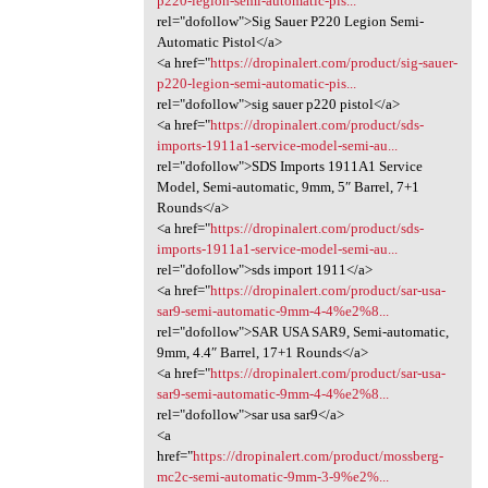
p220-legion-semi-automatic-pis...
rel="dofollow">Sig Sauer P220 Legion Semi-
Automatic Pistol</a>
<a href="
https://dropinalert.com/product/sig-sauer-
p220-legion-semi-automatic-pis...
rel="dofollow">sig sauer p220 pistol</a>
<a href="
https://dropinalert.com/product/sds-
imports-1911a1-service-model-semi-au...
rel="dofollow">SDS Imports 1911A1 Service
Model, Semi-automatic, 9mm, 5″ Barrel, 7+1
Rounds</a>
<a href="
https://dropinalert.com/product/sds-
imports-1911a1-service-model-semi-au...
rel="dofollow">sds import 1911</a>
<a href="
https://dropinalert.com/product/sar-usa-
sar9-semi-automatic-9mm-4-4%e2%8...
rel="dofollow">SAR USA SAR9, Semi-automatic,
9mm, 4.4″ Barrel, 17+1 Rounds</a>
<a href="
https://dropinalert.com/product/sar-usa-
sar9-semi-automatic-9mm-4-4%e2%8...
rel="dofollow">sar usa sar9</a>
<a
href="
https://dropinalert.com/product/mossberg-
mc2c-semi-automatic-9mm-3-9%e2%...