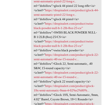
semi-automatic-pistol-22-long-r...
rel="dofollow">glock 44 pistol 22 long rifle</a>
<a href="
https://dropinalert.com/product/glock-44-
semi-automatic-pistol-22-long-r...
rel="dofollow">glock 44 pistol</a>
<a href="
https://dropinalert.com/product/swiss-
black-powder-null-b-1-2lb-8oz-25-cs/"
rel="dofollow">SWISS BLACK POWDER NULL-
B 1/2LB (8oz) 25/CS</a>
<a href="
https://dropinalert.com/product/swiss-
black-powder-null-b-1-2lb-8oz-25-cs/"
rel="dofollow">swiss black powder</a>
<a href="
https://dropinalert.com/product/glock-22-
semi-automatic-40-sw-15-round-c...
rel="dofollow">Glock 22, Semi-automatic, .40
S&W, 15-round capacity</a>
<a href="
https://dropinalert.com/product/glock-22-
semi-automatic-40-sw-15-round-c...
rel="dofollow">glock 22 round capacity</a>
<a href="
https://dropinalert.com/product/glock-
19x-semi-automatic-9mm-4-02%e2%80%...
rel="dofollow">Glock 19X, Semi-Automatic, 9mm,
4.02″ Barrel, Coyote Brown, 19+1 Rounds</a>
<a href="
https://dropinalert.com/product/glock-