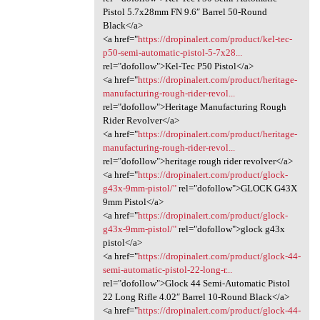
Pistol 5.7x28mm FN 9.6″ Barrel 50-Round
Black</a>
<a href="
https://dropinalert.com/product/kel-tec-
p50-semi-automatic-pistol-5-7x28...
rel="dofollow">Kel-Tec P50 Pistol</a>
<a href="
https://dropinalert.com/product/heritage-
manufacturing-rough-rider-revol...
rel="dofollow">Heritage Manufacturing Rough
Rider Revolver</a>
<a href="
https://dropinalert.com/product/heritage-
manufacturing-rough-rider-revol...
rel="dofollow">heritage rough rider revolver</a>
<a href="
https://dropinalert.com/product/glock-
g43x-9mm-pistol/"
rel="dofollow">GLOCK G43X
9mm Pistol</a>
<a href="
https://dropinalert.com/product/glock-
g43x-9mm-pistol/"
rel="dofollow">glock g43x
pistol</a>
<a href="
https://dropinalert.com/product/glock-44-
semi-automatic-pistol-22-long-r...
rel="dofollow">Glock 44 Semi-Automatic Pistol
22 Long Rifle 4.02″ Barrel 10-Round Black</a>
<a href="
https://dropinalert.com/product/glock-44-