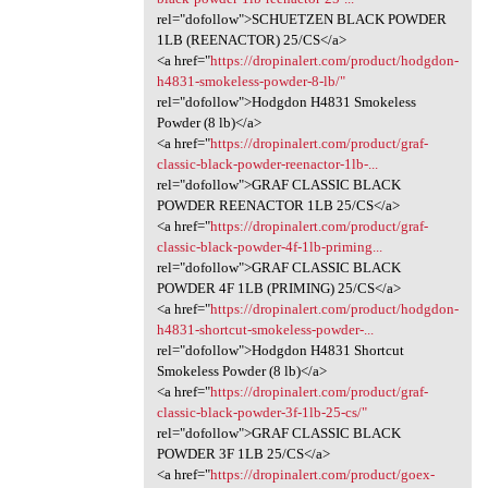
rel="dofollow">SCHUETZEN BLACK POWDER
1LB (REENACTOR) 25/CS</a>
<a href="
https://dropinalert.com/product/hodgdon-
h4831-smokeless-powder-8-lb/"
rel="dofollow">Hodgdon H4831 Smokeless
Powder (8 lb)</a>
<a href="
https://dropinalert.com/product/graf-
classic-black-powder-reenactor-1lb-...
rel="dofollow">GRAF CLASSIC BLACK
POWDER REENACTOR 1LB 25/CS</a>
<a href="
https://dropinalert.com/product/graf-
classic-black-powder-4f-1lb-priming...
rel="dofollow">GRAF CLASSIC BLACK
POWDER 4F 1LB (PRIMING) 25/CS</a>
<a href="
https://dropinalert.com/product/hodgdon-
h4831-shortcut-smokeless-powder-...
rel="dofollow">Hodgdon H4831 Shortcut
Smokeless Powder (8 lb)</a>
<a href="
https://dropinalert.com/product/graf-
classic-black-powder-3f-1lb-25-cs/"
rel="dofollow">GRAF CLASSIC BLACK
POWDER 3F 1LB 25/CS</a>
<a href="
https://dropinalert.com/product/goex-