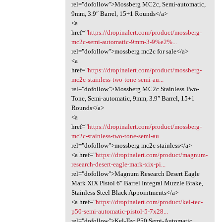
rel="dofollow">Mossberg MC2c, Semi-automatic,
9mm, 3.9″ Barrel, 15+1 Rounds</a>
<a
href="
https://dropinalert.com/product/mossberg-
mc2c-semi-automatic-9mm-3-9%e2%...
rel="dofollow">mossberg mc2c for sale</a>
<a
href="
https://dropinalert.com/product/mossberg-
mc2c-stainless-two-tone-semi-au...
rel="dofollow">Mossberg MC2c Stainless Two-
Tone, Semi-automatic, 9mm, 3.9″ Barrel, 15+1
Rounds</a>
<a
href="
https://dropinalert.com/product/mossberg-
mc2c-stainless-two-tone-semi-au...
rel="dofollow">mossberg mc2c stainless</a>
<a href="
https://dropinalert.com/product/magnum-
research-desert-eagle-mark-xix-pi...
rel="dofollow">Magnum Research Desert Eagle
Mark XIX Pistol 6″ Barrel Integral Muzzle Brake,
Stainless Steel Black Appointments</a>
<a href="
https://dropinalert.com/product/kel-tec-
p50-semi-automatic-pistol-5-7x28...
rel="dofollow">Kel-Tec P50 Semi-Automatic