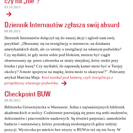
czy na „nie”?
03.10.2015
Dziennik Internautów zgłasza swój absurd
08.09.2015
Dziennik Internautów dołączył się do naszej akcji i zgłosił nam swój
przykład: „Oburzamy się na inwigilację w internecie, na działania
amerykańskich służb, ale co wiemy o inwigilacji na własnym podwórku?
Czy myślałeś, że gdy stoisz sobie pod blokiem, możesz być ciągle
obserwowany np. przez człowieka ze straży miejskiej, który siedzi przy
biurku i pije kawę? Czy myślałeś, ile naprawdę kamer może być w Twojej
okolicy? A może spojrzysz na mapkę, która może to ukazywać?”. Polecamy
artykuł Marcina Maja:
Ktoś nasikał pod kamerą, czyli inwigilacja z
perspektywy własnego podwórka
.
Checkpoint BUW
08.09.2015
Biblioteka Uniwersytecka w Warszawie. Jedna z najważniejszych bibliotek
akademickich w stolicy. Codziennie przewijają się przez nią setki studentów,
doktorantów i pracowników naukowych. Są również pasjonaci, samodzielni
badacze i warszawiacy, którzy poszukują niedostępnych gdzie indziej
pozycji. Wycieczka po mieście bez wizyty w BUW-ie też się nie liczy. W