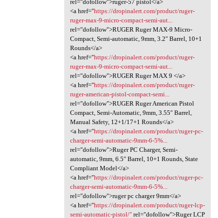
rel="dofollow">ruger-57 pistol</a>
<a href="
https://dropinalert.com/product/ruger-
ruger-max-9-micro-compact-semi-aut...
rel="dofollow">RUGER Ruger MAX-9 Micro-
Compact, Semi-automatic, 9mm, 3.2″ Barrel, 10+1
Rounds</a>
<a href="
https://dropinalert.com/product/ruger-
ruger-max-9-micro-compact-semi-aut...
rel="dofollow">RUGER Ruger MAX 9 </a>
<a href="
https://dropinalert.com/product/ruger-
ruger-american-pistol-compact-semi...
rel="dofollow">RUGER Ruger American Pistol
Compact, Semi-Automatic, 9mm, 3.55″ Barrel,
Manual Safety, 12+1/17+1 Rounds</a>
<a href="
https://dropinalert.com/product/ruger-pc-
charger-semi-automatic-9mm-6-5%...
rel="dofollow">Ruger PC Charger, Semi-
automatic, 9mm, 6.5″ Barrel, 10+1 Rounds, State
Compliant Model</a>
<a href="
https://dropinalert.com/product/ruger-pc-
charger-semi-automatic-9mm-6-5%...
rel="dofollow">ruger pc charger 9mm</a>
<a href="
https://dropinalert.com/product/ruger-lcp-
semi-automatic-pistol/"
rel="dofollow">Ruger LCP