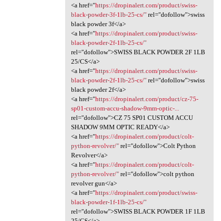
<a href="
https://dropinalert.com/product/swiss-
black-powder-3f-1lb-25-cs/"
rel="dofollow">swiss
black powder 3f</a>
<a href="
https://dropinalert.com/product/swiss-
black-powder-2f-1lb-25-cs/"
rel="dofollow">SWISS BLACK POWDER 2F 1LB
25/CS</a>
<a href="
https://dropinalert.com/product/swiss-
black-powder-2f-1lb-25-cs/"
rel="dofollow">swiss
black powder 2f</a>
<a href="
https://dropinalert.com/product/cz-75-
sp01-custom-accu-shadow-9mm-optic-...
rel="dofollow">CZ 75 SP01 CUSTOM ACCU
SHADOW 9MM OPTIC READY</a>
<a href="
https://dropinalert.com/product/colt-
python-revolver/"
rel="dofollow">Colt Python
Revolver</a>
<a href="
https://dropinalert.com/product/colt-
python-revolver/"
rel="dofollow">colt python
revolver gun</a>
<a href="
https://dropinalert.com/product/swiss-
black-powder-1f-1lb-25-cs/"
rel="dofollow">SWISS BLACK POWDER 1F 1LB
25/CS</a>