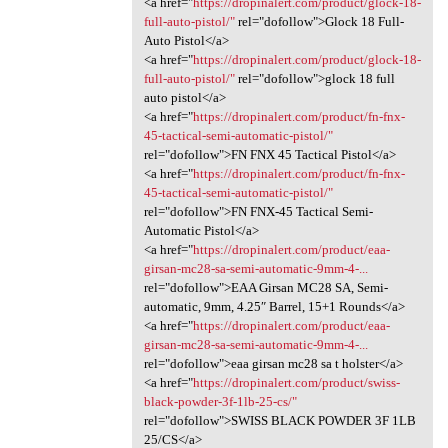
<a href="
https://dropinalert.com/product/glock-18-
full-auto-pistol/"
rel="dofollow">Glock 18 Full-
Auto Pistol</a>
<a href="
https://dropinalert.com/product/glock-18-
full-auto-pistol/"
rel="dofollow">glock 18 full
auto pistol</a>
<a href="
https://dropinalert.com/product/fn-fnx-
45-tactical-semi-automatic-pistol/"
rel="dofollow">FN FNX 45 Tactical Pistol</a>
<a href="
https://dropinalert.com/product/fn-fnx-
45-tactical-semi-automatic-pistol/"
rel="dofollow">FN FNX-45 Tactical Semi-
Automatic Pistol</a>
<a href="
https://dropinalert.com/product/eaa-
girsan-mc28-sa-semi-automatic-9mm-4-...
rel="dofollow">EAA Girsan MC28 SA, Semi-
automatic, 9mm, 4.25″ Barrel, 15+1 Rounds</a>
<a href="
https://dropinalert.com/product/eaa-
girsan-mc28-sa-semi-automatic-9mm-4-...
rel="dofollow">eaa girsan mc28 sa t holster</a>
<a href="
https://dropinalert.com/product/swiss-
black-powder-3f-1lb-25-cs/"
rel="dofollow">SWISS BLACK POWDER 3F 1LB
25/CS</a>