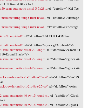
arrel 50-Round Black</a>
-p50-semi-automatic-pistol-5-7x28...
rel="dofollow">Kel-Tec
e-manufacturing-rough-rider-revol...
rel="dofollow">Heritage
e-manufacturing-rough-rider-revol...
rel="dofollow">heritage
g43x-9mm-pistol/"
rel="dofollow">GLOCK G43X 9mm
g43x-9mm-pistol/"
rel="dofollow">glock g43x pistol</a>
4-semi-automatic-pistol-22-long-r...
rel="dofollow">Glock 44
el 10-Round Black</a>
4-semi-automatic-pistol-22-long-r...
rel="dofollow">glock 44
4-semi-automatic-pistol-22-long-r...
rel="dofollow">glock 44
black-powder-null-b-1-2lb-8oz-25-cs/"
rel="dofollow">SWISS
/a>
black-powder-null-b-1-2lb-8oz-25-cs/"
rel="dofollow">swiss
22-semi-automatic-40-sw-15-round-c...
rel="dofollow">Glock
</a>
22-semi-automatic-40-sw-15-round-c...
rel="dofollow">glock