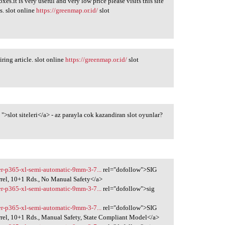
es.it is very useful and very low price please visits this site
s. slot online
https://greenmap.or.id/
slot
iring article. slot online
https://greenmap.or.id/
slot
#
">slot siteleri</a> - az parayla cok kazandiran slot oyunlar?
uer-p365-xl-semi-automatic-9mm-3-7...
rel="dofollow">SIG
el, 10+1 Rds., No Manual Safety</a>
uer-p365-xl-semi-automatic-9mm-3-7...
rel="dofollow">sig
uer-p365-xl-semi-automatic-9mm-3-7...
rel="dofollow">SIG
el, 10+1 Rds., Manual Safety, State Compliant Model</a>