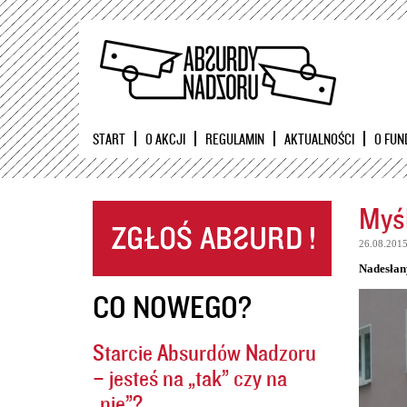
START
O AKCJI
REGULAMIN
AKTUALNOŚCI
O FUN
Myśl
26.08.201
Nadesłan
CO NOWEGO?
Starcie Absurdów Nadzoru
– jesteś na „tak” czy na
„nie”?