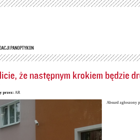
Przejdź
do
treści
DACJI PANOPTYKON
icie, że następnym krokiem będzie dr
5
y przez:
AR
Absurd zgłoszony p