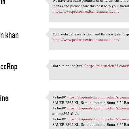
im
We have sell some products of different custom box
We have sell some products of
thanks and please share this post with your friend
5
https://www.pedrosmexicanrestaurant.com/
in khan
Your website is really cool and this is a great insp
Your website is really cool
https://www.pedrosmexicanrestaurant.com/
5
aceRop
slot siteleri: <a href="
https://slotsiteleri25.com/
slot siteleri: <a href="
5
ine
<a href="
https://dropinalert.com/product/sig-sa
<a href="https://dropinalert
SAUER P365 XL, Semi-automatic, 9mm, 3.7″ Barr
5
<a href="
https://dropinalert.com/product/sig-sa
sauer p365 xl</a>
<a href="
https://dropinalert.com/product/sig-sa
SAUER P365 XL, Semi-automatic, 9mm, 3.7″ Barr