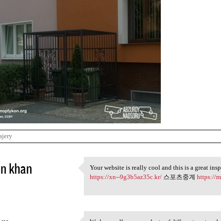
ajery
in khan
Your website is really cool and this is a great ins
Your website is really cool
https://xn--9g3b5az35c.kr/
스포츠중계
https://
5