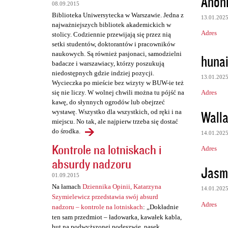
Anon
08.09.2015
t
Biblioteka Uniwersytecka w Warszawie. Jedna z
13.01.202
a
najważniejszych bibliotek akademickich w
Adres
stolicy. Codziennie przewijają się przez nią
r
setki studentów, doktorantów i pracowników
z
naukowych. Są również pasjonaci, samodzielni
huna
badacze i warszawiacy, którzy poszukują
e
niedostępnych gdzie indziej pozycji.
13.01.202
Wycieczka po mieście bez wizyty w BUW-ie też
Adres
się nie liczy. W wolnej chwili można tu pójść na
kawę, do słynnych ogrodów lub obejrzeć
Wall
wystawę. Wszystko dla wszystkich, od ręki i na
miejscu. No tak, ale najpierw trzeba się dostać
do środka.
14.01.202
Kontrole na lotniskach i
Adres
absurdy nadzoru
Jasm
01.09.2015
Na łamach
Dziennika Opinii, Katarzyna
14.01.202
Szymielewicz przedstawia swój absurd
Adres
nadzoru – kontrole na lotniskach
: „Dokładnie
ten sam przedmiot – ładowarka, kawałek kabla,
but na podwyższonej podeszwie, pasek,