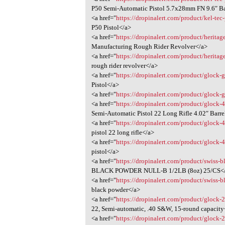
P50 Semi-Automatic Pistol 5.7x28mm FN 9.6″ B
<a href="
https://dropinalert.com/product/kel-tec
P50 Pistol</a>
<a href="
https://dropinalert.com/product/heritag
Manufacturing Rough Rider Revolver</a>
<a href="
https://dropinalert.com/product/heritag
rough rider revolver</a>
<a href="
https://dropinalert.com/product/glock-
Pistol</a>
<a href="
https://dropinalert.com/product/glock-
<a href="
https://dropinalert.com/product/glock-4
Semi-Automatic Pistol 22 Long Rifle 4.02″ Barr
<a href="
https://dropinalert.com/product/glock-4
pistol 22 long rifle</a>
<a href="
https://dropinalert.com/product/glock-4
pistol</a>
<a href="
https://dropinalert.com/product/swiss-
BLACK POWDER NULL-B 1/2LB (8oz) 25/CS<
<a href="
https://dropinalert.com/product/swiss-
black powder</a>
<a href="
https://dropinalert.com/product/glock-
22, Semi-automatic, .40 S&W, 15-round capacity
<a href="
https://dropinalert.com/product/glock-