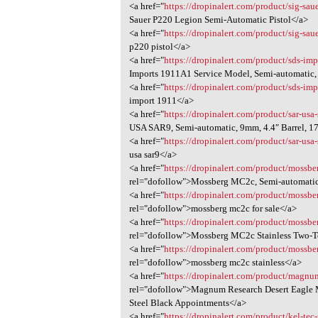
<a href="
https://dropinalert.com/product/sig-sau
Sauer P220 Legion Semi-Automatic Pistol</a>
<a href="
https://dropinalert.com/product/sig-sau
p220 pistol</a>
<a href="
https://dropinalert.com/product/sds-im
Imports 1911A1 Service Model, Semi-automatic,
<a href="
https://dropinalert.com/product/sds-im
import 1911</a>
<a href="
https://dropinalert.com/product/sar-u
USA SAR9, Semi-automatic, 9mm, 4.4″ Barrel, 
<a href="
https://dropinalert.com/product/sar-u
usa sar9</a>
<a href="
https://dropinalert.com/product/moss
rel="dofollow">Mossberg MC2c, Semi-automatic
<a href="
https://dropinalert.com/product/moss
rel="dofollow">mossberg mc2c for sale</a>
<a href="
https://dropinalert.com/product/mossber
rel="dofollow">Mossberg MC2c Stainless Two-To
<a href="
https://dropinalert.com/product/mossber
rel="dofollow">mossberg mc2c stainless</a>
<a href="
https://dropinalert.com/product/magnum-
rel="dofollow">Magnum Research Desert Eagle Ma
Steel Black Appointments</a>
<a href="
https://dropinalert.com/product/kel-tec