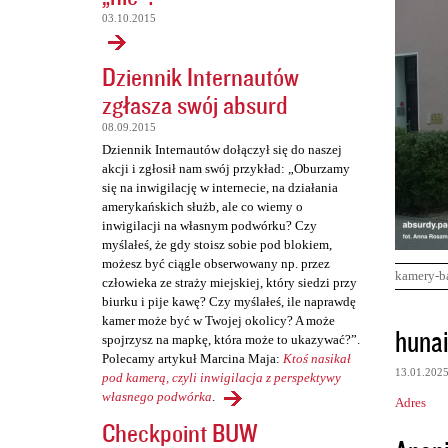
03.10.2015
Dziennik Internautów
zgłasza swój absurd
08.09.2015
Dziennik Internautów dołączył się do naszej
akcji i zgłosił nam swój przykład: „Oburzamy
się na inwigilację w internecie, na działania
amerykańskich służb, ale co wiemy o
inwigilacji na własnym podwórku? Czy
myślałeś, że gdy stoisz sobie pod blokiem,
możesz być ciągle obserwowany np. przez
kamery-b
człowieka ze straży miejskiej, który siedzi przy
biurku i pije kawę? Czy myślałeś, ile naprawdę
kamer może być w Twojej okolicy? A może
K
huna
spojrzysz na mapkę, która może to ukazywać?”.
o
Polecamy artykuł Marcina Maja:
Ktoś nasikał
13.01.202
m
pod kamerą, czyli inwigilacja z perspektywy
własnego podwórka
.
Adres
e
Checkpoint BUW
n