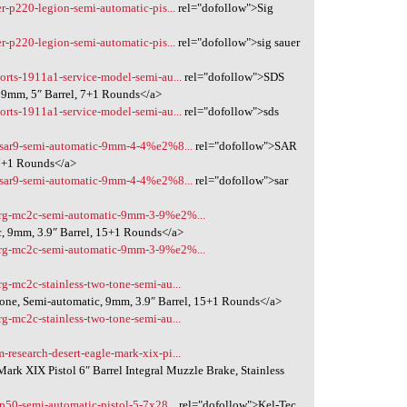
er-p220-legion-semi-automatic-pis...
rel="dofollow">Sig
er-p220-legion-semi-automatic-pis...
rel="dofollow">sig sauer
ports-1911a1-service-model-semi-au...
rel="dofollow">SDS
 9mm, 5″ Barrel, 7+1 Rounds</a>
ports-1911a1-service-model-semi-au...
rel="dofollow">sds
sa-sar9-semi-automatic-9mm-4-4%e2%8...
rel="dofollow">SAR
17+1 Rounds</a>
sa-sar9-semi-automatic-9mm-4-4%e2%8...
rel="dofollow">sar
berg-mc2c-semi-automatic-9mm-3-9%e2%...
, 9mm, 3.9″ Barrel, 15+1 Rounds</a>
berg-mc2c-semi-automatic-9mm-3-9%e2%...
g-mc2c-stainless-two-tone-semi-au...
ne, Semi-automatic, 9mm, 3.9″ Barrel, 15+1 Rounds</a>
g-mc2c-stainless-two-tone-semi-au...
research-desert-eagle-mark-xix-pi...
rk XIX Pistol 6″ Barrel Integral Muzzle Brake, Stainless
-p50-semi-automatic-pistol-5-7x28...
rel="dofollow">Kel-Tec