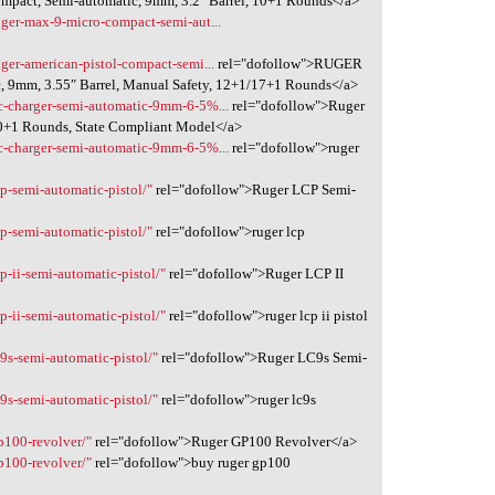
act, Semi-automatic, 9mm, 3.2″ Barrel, 10+1 Rounds</a>
ruger-max-9-micro-compact-semi-aut...
uger-american-pistol-compact-semi...
rel="dofollow">RUGER
, 9mm, 3.55″ Barrel, Manual Safety, 12+1/17+1 Rounds</a>
pc-charger-semi-automatic-9mm-6-5%...
rel="dofollow">Ruger
10+1 Rounds, State Compliant Model</a>
pc-charger-semi-automatic-9mm-6-5%...
rel="dofollow">ruger
cp-semi-automatic-pistol/"
rel="dofollow">Ruger LCP Semi-
cp-semi-automatic-pistol/"
rel="dofollow">ruger lcp
p-ii-semi-automatic-pistol/"
rel="dofollow">Ruger LCP II
p-ii-semi-automatic-pistol/"
rel="dofollow">ruger lcp ii pistol
c9s-semi-automatic-pistol/"
rel="dofollow">Ruger LC9s Semi-
c9s-semi-automatic-pistol/"
rel="dofollow">ruger lc9s
gp100-revolver/"
rel="dofollow">Ruger GP100 Revolver</a>
gp100-revolver/"
rel="dofollow">buy ruger gp100