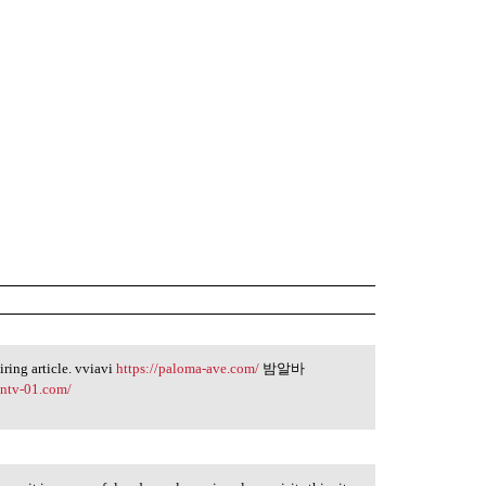
piring article. vviavi
https://paloma-ave.com/
밤알바
mntv-01.com/