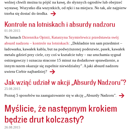
wolnej chwili można tu pójść na kawę, do słynnych ogrodów lub obejrzeć
wystawę. Wszystko dla wszystkich, od ręki i na miejscu. No tak, ale najpierw
trzeba się dostać do środka.
Kontrole na lotniskach i absurdy nadzoru
01.09.2015
Na łamach
Dziennika Opinii, Katarzyna Szymielewicz przedstawia swój
absurd nadzoru – kontrole na lotniskach
: „Dokładnie ten sam przedmiot –
ładowarka, kawałek kabla, but na podwyższonej podeszwie, pasek, kawałek
metalu gdzieś przy ciele, czy coś w kształcie tuby – raz uruchamia sygnał
ostrzegawczy i oznacza stracone 15 minut na dodatkowe sprawdzenie, a
innym razem okazuje się zupełnie niewidzialny”. A jaki absurd nadzoru
uwiera Ciebie najbardziej?
Jak wziąć udział w akcji „Absurdy Nadzoru"?
25.08.2015
Poznaj 5 sposobów na zaangażowanie się w akcję „Absurdy Nadzoru".
Myślicie, że następnym krokiem
będzie drut kolczasty?
26.08.2015