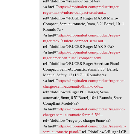
rel="dofollow">ruger-57 pistol</a>
<a href="
https://dropinalert.com/product/ruger-
ruger-max-9-micro-compact-semi-aut...
rel="dofollow">RUGER Ruger MAX-9 Micro-
Compact, Semi-automatic, 9mm, 3.2″ Barrel, 10+1
Rounds</a>
<a href="
https://dropinalert.com/product/ruger-
ruger-max-9-micro-compact-semi-aut...
rel="dofollow">RUGER Ruger MAX 9 </a>
<a href="
https://dropinalert.com/product/ruger-
ruger-american-pistol-compact-semi...
rel="dofollow">RUGER Ruger American Pistol
Compact, Semi-Automatic, 9mm, 3.55″ Barrel,
Manual Safety, 12+1/17+1 Rounds</a>
<a href="
https://dropinalert.com/product/ruger-pc-
charger-semi-automatic-9mm-6-5%...
rel="dofollow">Ruger PC Charger, Semi-
automatic, 9mm, 6.5″ Barrel, 10+1 Rounds, State
Compliant Model</a>
<a href="
https://dropinalert.com/product/ruger-pc-
charger-semi-automatic-9mm-6-5%...
rel="dofollow">ruger pc charger 9mm</a>
<a href="
https://dropinalert.com/product/ruger-lcp-
semi-automatic-pistol/"
rel="dofollow">Ruger LCP