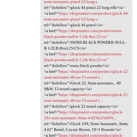
semi-automatic-pistol-22-long-r...
rel="dofollow">glock 44 pistol 22 long rifle</a>
<a href="
https://dropinalert.com/product/glock-44-
semi-automatic-pistol-22-long-r...
rel="dofollow">glock 44 pistol</a>
<a href="
https://dropinalert.com/product/swiss-
black-powder-null-b-1-2lb-8oz-25-cs/"
rel="dofollow">SWISS BLACK POWDER NULL-
B 1/2LB (8oz) 25/CS</a>
<a href="
https://dropinalert.com/product/swiss-
black-powder-null-b-1-2lb-8oz-25-cs/"
rel="dofollow">swiss black powder</a>
<a href="
https://dropinalert.com/product/glock-22-
semi-automatic-40-sw-15-round-c...
rel="dofollow">Glock 22, Semi-automatic, .40
S&W, 15-round capacity</a>
<a href="
https://dropinalert.com/product/glock-22-
semi-automatic-40-sw-15-round-c...
rel="dofollow">glock 22 round capacity</a>
<a href="
https://dropinalert.com/product/glock-
19x-semi-automatic-9mm-4-02%e2%80%...
rel="dofollow">Glock 19X, Semi-Automatic, 9mm,
4.02″ Barrel, Coyote Brown, 19+1 Rounds</a>
<a href="
https://dropinalert.com/product/glock-