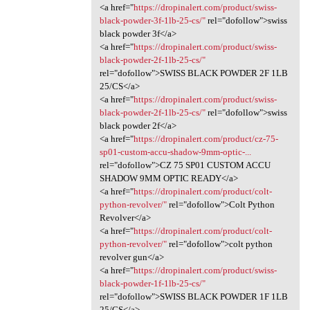
<a href="
https://dropinalert.com/product/swiss-
black-powder-3f-1lb-25-cs/"
rel="dofollow">swiss
black powder 3f</a>
<a href="
https://dropinalert.com/product/swiss-
black-powder-2f-1lb-25-cs/"
rel="dofollow">SWISS BLACK POWDER 2F 1LB
25/CS</a>
<a href="
https://dropinalert.com/product/swiss-
black-powder-2f-1lb-25-cs/"
rel="dofollow">swiss
black powder 2f</a>
<a href="
https://dropinalert.com/product/cz-75-
sp01-custom-accu-shadow-9mm-optic-...
rel="dofollow">CZ 75 SP01 CUSTOM ACCU
SHADOW 9MM OPTIC READY</a>
<a href="
https://dropinalert.com/product/colt-
python-revolver/"
rel="dofollow">Colt Python
Revolver</a>
<a href="
https://dropinalert.com/product/colt-
python-revolver/"
rel="dofollow">colt python
revolver gun</a>
<a href="
https://dropinalert.com/product/swiss-
black-powder-1f-1lb-25-cs/"
rel="dofollow">SWISS BLACK POWDER 1F 1LB
25/CS</a>