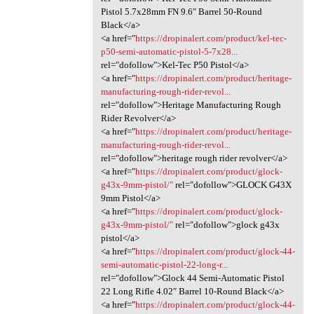
Pistol 5.7x28mm FN 9.6″ Barrel 50-Round
Black</a>
<a href="
https://dropinalert.com/product/kel-tec-
p50-semi-automatic-pistol-5-7x28...
rel="dofollow">Kel-Tec P50 Pistol</a>
<a href="
https://dropinalert.com/product/heritage-
manufacturing-rough-rider-revol...
rel="dofollow">Heritage Manufacturing Rough
Rider Revolver</a>
<a href="
https://dropinalert.com/product/heritage-
manufacturing-rough-rider-revol...
rel="dofollow">heritage rough rider revolver</a>
<a href="
https://dropinalert.com/product/glock-
g43x-9mm-pistol/"
rel="dofollow">GLOCK G43X
9mm Pistol</a>
<a href="
https://dropinalert.com/product/glock-
g43x-9mm-pistol/"
rel="dofollow">glock g43x
pistol</a>
<a href="
https://dropinalert.com/product/glock-44-
semi-automatic-pistol-22-long-r...
rel="dofollow">Glock 44 Semi-Automatic Pistol
22 Long Rifle 4.02″ Barrel 10-Round Black</a>
<a href="
https://dropinalert.com/product/glock-44-