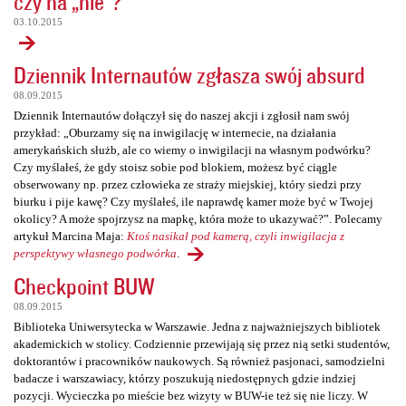
czy na „nie”?
03.10.2015
Dziennik Internautów zgłasza swój absurd
08.09.2015
Dziennik Internautów dołączył się do naszej akcji i zgłosił nam swój
przykład: „Oburzamy się na inwigilację w internecie, na działania
amerykańskich służb, ale co wiemy o inwigilacji na własnym podwórku?
Czy myślałeś, że gdy stoisz sobie pod blokiem, możesz być ciągle
obserwowany np. przez człowieka ze straży miejskiej, który siedzi przy
biurku i pije kawę? Czy myślałeś, ile naprawdę kamer może być w Twojej
okolicy? A może spojrzysz na mapkę, która może to ukazywać?”. Polecamy
artykuł Marcina Maja:
Ktoś nasikał pod kamerą, czyli inwigilacja z
perspektywy własnego podwórka
.
Checkpoint BUW
08.09.2015
Biblioteka Uniwersytecka w Warszawie. Jedna z najważniejszych bibliotek
akademickich w stolicy. Codziennie przewijają się przez nią setki studentów,
doktorantów i pracowników naukowych. Są również pasjonaci, samodzielni
badacze i warszawiacy, którzy poszukują niedostępnych gdzie indziej
pozycji. Wycieczka po mieście bez wizyty w BUW-ie też się nie liczy. W