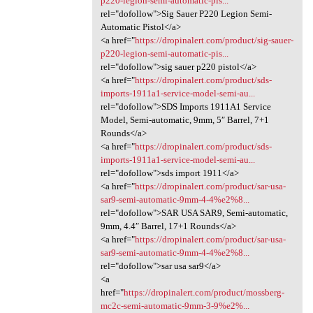
p220-legion-semi-automatic-pis...
rel="dofollow">Sig Sauer P220 Legion Semi-
Automatic Pistol</a>
<a href="
https://dropinalert.com/product/sig-sauer-
p220-legion-semi-automatic-pis...
rel="dofollow">sig sauer p220 pistol</a>
<a href="
https://dropinalert.com/product/sds-
imports-1911a1-service-model-semi-au...
rel="dofollow">SDS Imports 1911A1 Service
Model, Semi-automatic, 9mm, 5″ Barrel, 7+1
Rounds</a>
<a href="
https://dropinalert.com/product/sds-
imports-1911a1-service-model-semi-au...
rel="dofollow">sds import 1911</a>
<a href="
https://dropinalert.com/product/sar-usa-
sar9-semi-automatic-9mm-4-4%e2%8...
rel="dofollow">SAR USA SAR9, Semi-automatic,
9mm, 4.4″ Barrel, 17+1 Rounds</a>
<a href="
https://dropinalert.com/product/sar-usa-
sar9-semi-automatic-9mm-4-4%e2%8...
rel="dofollow">sar usa sar9</a>
<a
href="
https://dropinalert.com/product/mossberg-
mc2c-semi-automatic-9mm-3-9%e2%...