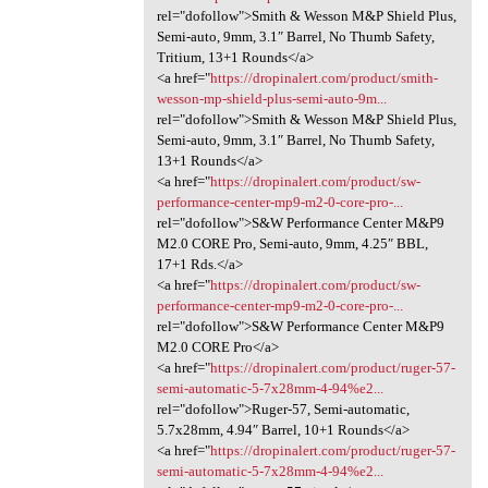
rel="dofollow">Smith & Wesson M&P Shield Plus,
Semi-auto, 9mm, 3.1″ Barrel, No Thumb Safety,
Tritium, 13+1 Rounds</a>
<a href="
https://dropinalert.com/product/smith-
wesson-mp-shield-plus-semi-auto-9m...
rel="dofollow">Smith & Wesson M&P Shield Plus,
Semi-auto, 9mm, 3.1″ Barrel, No Thumb Safety,
13+1 Rounds</a>
<a href="
https://dropinalert.com/product/sw-
performance-center-mp9-m2-0-core-pro-...
rel="dofollow">S&W Performance Center M&P9
M2.0 CORE Pro, Semi-auto, 9mm, 4.25″ BBL,
17+1 Rds.</a>
<a href="
https://dropinalert.com/product/sw-
performance-center-mp9-m2-0-core-pro-...
rel="dofollow">S&W Performance Center M&P9
M2.0 CORE Pro</a>
<a href="
https://dropinalert.com/product/ruger-57-
semi-automatic-5-7x28mm-4-94%e2...
rel="dofollow">Ruger-57, Semi-automatic,
5.7x28mm, 4.94″ Barrel, 10+1 Rounds</a>
<a href="
https://dropinalert.com/product/ruger-57-
semi-automatic-5-7x28mm-4-94%e2...