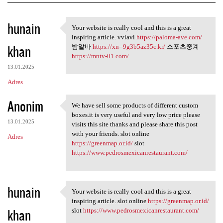
K
hunain
Your website is really cool and this is a great
Your website is really cool
o
inspiring article. vviavi
https://paloma-ave.com/
khan
m
밤알바
https://xn--9g3b5az35c.kr/
스포츠중계
https://mntv-01.com/
e
13.01.2025
n
Adres
t
Anonim
a
We have sell some products of different custom
We have sell some products of
boxes.it is very useful and very low price please
r
13.01.2025
visits this site thanks and please share this post
z
with your friends. slot online
Adres
https://greenmap.or.id/
slot
e
https://www.pedrosmexicanrestaurant.com/
hunain
Your website is really cool and this is a great
Your website is really cool
inspiring article. slot online
https://greenmap.or.id/
khan
slot
https://www.pedrosmexicanrestaurant.com/