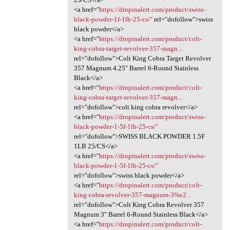
<a href="
https://dropinalert.com/product/swiss-
black-powder-1f-1lb-25-cs/"
rel="dofollow">swiss
black powder</a>
<a href="
https://dropinalert.com/product/colt-
king-cobra-target-revolver-357-magn...
rel="dofollow">Colt King Cobra Target Revolver
357 Magnum 4.25″ Barrel 6-Round Stainless
Black</a>
<a href="
https://dropinalert.com/product/colt-
king-cobra-target-revolver-357-magn...
rel="dofollow">colt king cobra revolver</a>
<a href="
https://dropinalert.com/product/swiss-
black-powder-1-5f-1lb-25-cs/"
rel="dofollow">SWISS BLACK POWDER 1.5F
1LB 25/CS</a>
<a href="
https://dropinalert.com/product/swiss-
black-powder-1-5f-1lb-25-cs/"
rel="dofollow">swiss black powder</a>
<a href="
https://dropinalert.com/product/colt-
king-cobra-revolver-357-magnum-3%e2...
rel="dofollow">Colt King Cobra Revolver 357
Magnum 3″ Barrel 6-Round Stainless Black</a>
<a href="
https://dropinalert.com/product/colt-