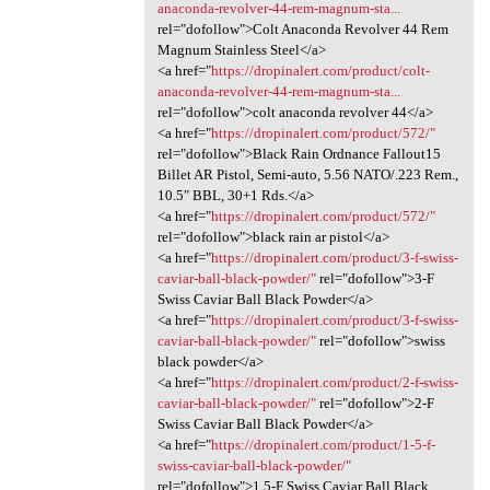
anaconda-revolver-44-rem-magnum-sta...
rel="dofollow">Colt Anaconda Revolver 44 Rem
Magnum Stainless Steel</a>
<a href="
https://dropinalert.com/product/colt-
anaconda-revolver-44-rem-magnum-sta...
rel="dofollow">colt anaconda revolver 44</a>
<a href="
https://dropinalert.com/product/572/"
rel="dofollow">Black Rain Ordnance Fallout15
Billet AR Pistol, Semi-auto, 5.56 NATO/.223 Rem.,
10.5″ BBL, 30+1 Rds.</a>
<a href="
https://dropinalert.com/product/572/"
rel="dofollow">black rain ar pistol</a>
<a href="
https://dropinalert.com/product/3-f-swiss-
caviar-ball-black-powder/"
rel="dofollow">3-F
Swiss Caviar Ball Black Powder</a>
<a href="
https://dropinalert.com/product/3-f-swiss-
caviar-ball-black-powder/"
rel="dofollow">swiss
black powder</a>
<a href="
https://dropinalert.com/product/2-f-swiss-
caviar-ball-black-powder/"
rel="dofollow">2-F
Swiss Caviar Ball Black Powder</a>
<a href="
https://dropinalert.com/product/1-5-f-
swiss-caviar-ball-black-powder/"
rel="dofollow">1.5-F Swiss Caviar Ball Black