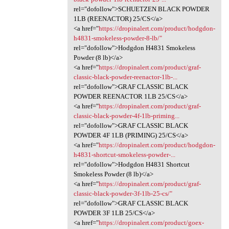
rel="dofollow">SCHUETZEN BLACK POWDER
1LB (REENACTOR) 25/CS</a>
<a href="
https://dropinalert.com/product/hodgdon-
h4831-smokeless-powder-8-lb/"
rel="dofollow">Hodgdon H4831 Smokeless
Powder (8 lb)</a>
<a href="
https://dropinalert.com/product/graf-
classic-black-powder-reenactor-1lb-...
rel="dofollow">GRAF CLASSIC BLACK
POWDER REENACTOR 1LB 25/CS</a>
<a href="
https://dropinalert.com/product/graf-
classic-black-powder-4f-1lb-priming...
rel="dofollow">GRAF CLASSIC BLACK
POWDER 4F 1LB (PRIMING) 25/CS</a>
<a href="
https://dropinalert.com/product/hodgdon-
h4831-shortcut-smokeless-powder-...
rel="dofollow">Hodgdon H4831 Shortcut
Smokeless Powder (8 lb)</a>
<a href="
https://dropinalert.com/product/graf-
classic-black-powder-3f-1lb-25-cs/"
rel="dofollow">GRAF CLASSIC BLACK
POWDER 3F 1LB 25/CS</a>
<a href="
https://dropinalert.com/product/goex-