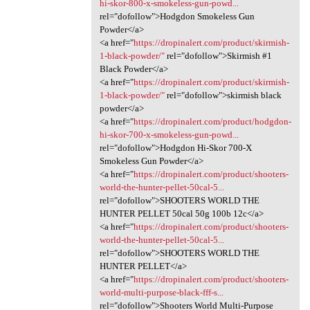
hi-skor-800-x-smokeless-gun-powd...
rel="dofollow">Hodgdon Smokeless Gun
Powder</a>
<a href="
https://dropinalert.com/product/skirmish-
1-black-powder/"
rel="dofollow">Skirmish #1
Black Powder</a>
<a href="
https://dropinalert.com/product/skirmish-
1-black-powder/"
rel="dofollow">skirmish black
powder</a>
<a href="
https://dropinalert.com/product/hodgdon-
hi-skor-700-x-smokeless-gun-powd...
rel="dofollow">Hodgdon Hi-Skor 700-X
Smokeless Gun Powder</a>
<a href="
https://dropinalert.com/product/shooters-
world-the-hunter-pellet-50cal-5...
rel="dofollow">SHOOTERS WORLD THE
HUNTER PELLET 50cal 50g 100b 12c</a>
<a href="
https://dropinalert.com/product/shooters-
world-the-hunter-pellet-50cal-5...
rel="dofollow">SHOOTERS WORLD THE
HUNTER PELLET</a>
<a href="
https://dropinalert.com/product/shooters-
world-multi-purpose-black-fff-s...
rel="dofollow">Shooters World Multi-Purpose