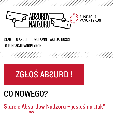
Przejdź
do
treści
START
O AKCJI
REGULAMIN
AKTUALNOŚCI
O FUNDACJI PANOPTYKON
CO NOWEGO?
Starcie Absurdów Nadzoru – jesteś na „tak”