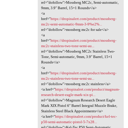
rel="dofollow">Mossberg MC2c, Semi-automatic,
9mm, 3.9″ Barrel, 15+1 Rounds</a>
<a
href="
https://dropinalert.com/product/mossberg-
mc2c-semi-automatic-9mm-3-9%e2%...
rel="dofollow">mossberg mc2c for sale</a>
<a
href="
https://dropinalert.com/product/mossberg-
mc2c-stainless-two-tone-semi-au...
rel="dofollow">Mossberg MC2c Stainless Two-
Tone, Semi-automatic, 9mm, 3.9″ Barrel, 15+1
Rounds</a>
<a
href="
https://dropinalert.com/product/mossberg-
mc2c-stainless-two-tone-semi-au...
rel="dofollow">mossberg mc2c stainless</a>
<a href="
https://dropinalert.com/product/magnum-
research-desert-eagle-mark-xix-pi...
rel="dofollow">Magnum Research Desert Eagle
Mark XIX Pistol 6″ Barrel Integral Muzzle Brake,
Stainless Steel Black Appointments</a>
<a href="
https://dropinalert.com/product/kel-tec-
p50-semi-automatic-pistol-5-7x28...
rel="dofollow">Kel-Tec P50 Semi-Automatic