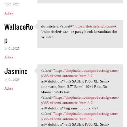
13.01.2025
Adres
WallaceRo
slot siteleri: <a href="
https://slotsiteleri25.com/#
slot siteleri: <a href="
">slot siteleri</a> - az parayla cok kazandiran slot
p
oyunlar?
14.01.2025
Adres
Jasmine
<a href="
https://dropinalert.com/product/sig-sauer-
<a href="https://dropinalert
p365-xl-semi-automatic-9mm-3-7...
14.01.2025
rel="dofollow">SIG SAUER P365 XL, Semi-
automatic, 9mm, 3.7″ Barrel, 10+1 Rds., No
Adres
Manual Safety</a>
<a href="
https://dropinalert.com/product/sig-sauer-
p365-xl-semi-automatic-9mm-3-7...
rel="dofollow">sig sauer p365 xl</a>
<a href="
https://dropinalert.com/product/sig-sauer-
p365-xl-semi-automatic-9mm-3-7...
rel="dofollow">SIG SAUER P365 XL, Semi-