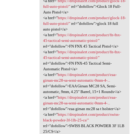
<a href="
https://dropinalert.com/product/glock-18-
full-auto-pistol/"
rel="dofollow">Glock 18 Full-
Auto Pistol</a>
<a href="
https://dropinalert.com/product/glock-18-
full-auto-pistol/"
rel="dofollow">glock 18 full
auto pistol</a>
<a href="
https://dropinalert.com/product/fn-fnx-
45-tactical-semi-automatic-pistol/"
rel="dofollow">FN FNX 45 Tactical Pistol</a>
<a href="
https://dropinalert.com/product/fn-fnx-
45-tactical-semi-automatic-pistol/"
rel="dofollow">FN FNX-45 Tactical Semi-
Automatic Pistol</a>
<a href="
https://dropinalert.com/product/eaa-
girsan-mc28-sa-semi-automatic-9mm-4-...
rel="dofollow">EAA Girsan MC28 SA, Semi-
automatic, 9mm, 4.25″ Barrel, 15+1 Rounds</a>
<a href="
https://dropinalert.com/product/eaa-
girsan-mc28-sa-semi-automatic-9mm-4-...
rel="dofollow">eaa girsan mc28 sa t holster</a>
<a href="
https://dropinalert.com/product/swiss-
black-powder-3f-1lb-25-cs/"
rel="dofollow">SWISS BLACK POWDER 3F 1LB
25/CS</a>