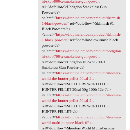
hi-skor-800-x-smokeless-gun-powd...
rel="dofollow">Hodgdon Smokeless Gun
Powder</a>
<a href="
https://dropinalert.com/product/skirmish-
1-black-powder/"
rel="dofollow">Skirmish #1
Black Powder</a>
<a href="
https://dropinalert.com/product/skirmish-
1-black-powder/"
rel="dofollow">skirmish black
powder</a>
<a href="
https://dropinalert.com/product/hodgdon-
hi-skor-700-x-smokeless-gun-powd...
rel="dofollow">Hodgdon Hi-Skor 700-X
Smokeless Gun Powder</a>
<a href="
https://dropinalert.com/product/shooters-
world-the-hunter-pellet-50cal-5...
rel="dofollow">SHOOTERS WORLD THE
HUNTER PELLET 50cal 50g 100b 12c</a>
<a href="
https://dropinalert.com/product/shooters-
world-the-hunter-pellet-50cal-5...
rel="dofollow">SHOOTERS WORLD THE
HUNTER PELLET</a>
<a href="
https://dropinalert.com/product/shooters-
world-multi-purpose-black-fff-s...
rel="dofollow">Shooters World Multi-Purpose