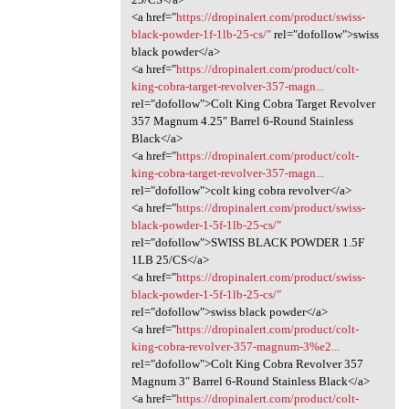
<a href="
https://dropinalert.com/product/swiss-
black-powder-1f-1lb-25-cs/"
rel="dofollow">swiss
black powder</a>
<a href="
https://dropinalert.com/product/colt-
king-cobra-target-revolver-357-magn...
rel="dofollow">Colt King Cobra Target Revolver
357 Magnum 4.25″ Barrel 6-Round Stainless
Black</a>
<a href="
https://dropinalert.com/product/colt-
king-cobra-target-revolver-357-magn...
rel="dofollow">colt king cobra revolver</a>
<a href="
https://dropinalert.com/product/swiss-
black-powder-1-5f-1lb-25-cs/"
rel="dofollow">SWISS BLACK POWDER 1.5F
1LB 25/CS</a>
<a href="
https://dropinalert.com/product/swiss-
black-powder-1-5f-1lb-25-cs/"
rel="dofollow">swiss black powder</a>
<a href="
https://dropinalert.com/product/colt-
king-cobra-revolver-357-magnum-3%e2...
rel="dofollow">Colt King Cobra Revolver 357
Magnum 3″ Barrel 6-Round Stainless Black</a>
<a href="
https://dropinalert.com/product/colt-