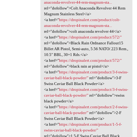
anaconda-revolver-44-rem-magnum-sta...
rel="dofollow">Colt Anaconda Revolver 44 Rem
Magnum Stainless Steel</a>
<a href="
https://dropinalert.com/product/colt-
anaconda-revolver-44-rem-magnum-sta...
rel="dofollow">colt anaconda revolver 44</a>
<a href="
https://dropinalert.com/product/572/"
rel="dofollow">Black Rain Ordnance Fallout15
Billet AR Pistol, Semi-auto, 5.56 NATO/.223 Rem.,
10.5″ BBL, 30+1 Rds.</a>
<a href="
https://dropinalert.com/product/572/"
rel="dofollow">black rain ar pistol</a>
<a href="
https://dropinalert.com/product/3-f-swiss-
caviar-ball-black-powder/"
rel="dofollow">3-F
Swiss Caviar Ball Black Powder</a>
<a href="
https://dropinalert.com/product/3-f-swiss-
caviar-ball-black-powder/"
rel="dofollow">swiss
black powder</a>
<a href="
https://dropinalert.com/product/2-f-swiss-
caviar-ball-black-powder/"
rel="dofollow">2-F
Swiss Caviar Ball Black Powder</a>
<a href="
https://dropinalert.com/product/1-5-f-
swiss-caviar-ball-black-powder/"
rel="dofollow">1.5-F Swiss Caviar Ball Black