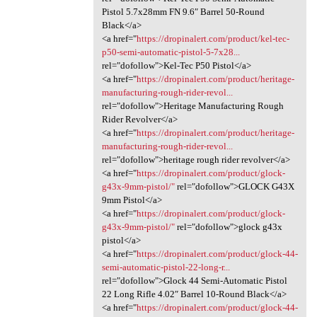
Pistol 5.7x28mm FN 9.6″ Barrel 50-Round
Black</a>
<a href="
https://dropinalert.com/product/kel-tec-
p50-semi-automatic-pistol-5-7x28...
rel="dofollow">Kel-Tec P50 Pistol</a>
<a href="
https://dropinalert.com/product/heritage-
manufacturing-rough-rider-revol...
rel="dofollow">Heritage Manufacturing Rough
Rider Revolver</a>
<a href="
https://dropinalert.com/product/heritage-
manufacturing-rough-rider-revol...
rel="dofollow">heritage rough rider revolver</a>
<a href="
https://dropinalert.com/product/glock-
g43x-9mm-pistol/"
rel="dofollow">GLOCK G43X
9mm Pistol</a>
<a href="
https://dropinalert.com/product/glock-
g43x-9mm-pistol/"
rel="dofollow">glock g43x
pistol</a>
<a href="
https://dropinalert.com/product/glock-44-
semi-automatic-pistol-22-long-r...
rel="dofollow">Glock 44 Semi-Automatic Pistol
22 Long Rifle 4.02″ Barrel 10-Round Black</a>
<a href="
https://dropinalert.com/product/glock-44-