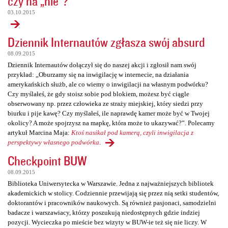
czy na „nie”?
03.10.2015
Dziennik Internautów zgłasza swój absurd
08.09.2015
Dziennik Internautów dołączył się do naszej akcji i zgłosił nam swój
przykład: „Oburzamy się na inwigilację w internecie, na działania
amerykańskich służb, ale co wiemy o inwigilacji na własnym podwórku?
Czy myślałeś, że gdy stoisz sobie pod blokiem, możesz być ciągle
obserwowany np. przez człowieka ze straży miejskiej, który siedzi przy
biurku i pije kawę? Czy myślałeś, ile naprawdę kamer może być w Twojej
okolicy? A może spojrzysz na mapkę, która może to ukazywać?”. Polecamy
artykuł Marcina Maja:
Ktoś nasikał pod kamerą, czyli inwigilacja z
perspektywy własnego podwórka
.
Checkpoint BUW
08.09.2015
Biblioteka Uniwersytecka w Warszawie. Jedna z najważniejszych bibliotek
akademickich w stolicy. Codziennie przewijają się przez nią setki studentów,
doktorantów i pracowników naukowych. Są również pasjonaci, samodzielni
badacze i warszawiacy, którzy poszukują niedostępnych gdzie indziej
pozycji. Wycieczka po mieście bez wizyty w BUW-ie też się nie liczy. W