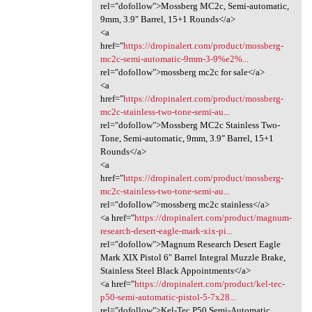
rel="dofollow">Mossberg MC2c, Semi-automatic,
9mm, 3.9″ Barrel, 15+1 Rounds</a>
<a
href="
https://dropinalert.com/product/mossberg-
mc2c-semi-automatic-9mm-3-9%e2%...
rel="dofollow">mossberg mc2c for sale</a>
<a
href="
https://dropinalert.com/product/mossberg-
mc2c-stainless-two-tone-semi-au...
rel="dofollow">Mossberg MC2c Stainless Two-
Tone, Semi-automatic, 9mm, 3.9″ Barrel, 15+1
Rounds</a>
<a
href="
https://dropinalert.com/product/mossberg-
mc2c-stainless-two-tone-semi-au...
rel="dofollow">mossberg mc2c stainless</a>
<a href="
https://dropinalert.com/product/magnum-
research-desert-eagle-mark-xix-pi...
rel="dofollow">Magnum Research Desert Eagle
Mark XIX Pistol 6″ Barrel Integral Muzzle Brake,
Stainless Steel Black Appointments</a>
<a href="
https://dropinalert.com/product/kel-tec-
p50-semi-automatic-pistol-5-7x28...
rel="dofollow">Kel-Tec P50 Semi-Automatic