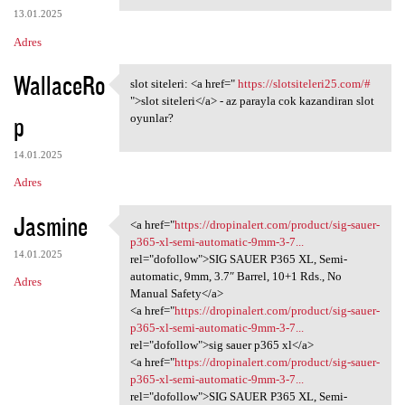
13.01.2025
Adres
WallaceRo
slot siteleri: <a href="
https://slotsiteleri25.com/#
slot siteleri: <a href="
">slot siteleri</a> - az parayla cok kazandiran slot
p
oyunlar?
14.01.2025
Adres
Jasmine
<a href="
https://dropinalert.com/product/sig-sauer-
<a href="https://dropinalert
p365-xl-semi-automatic-9mm-3-7...
14.01.2025
rel="dofollow">SIG SAUER P365 XL, Semi-
automatic, 9mm, 3.7″ Barrel, 10+1 Rds., No
Adres
Manual Safety</a>
<a href="
https://dropinalert.com/product/sig-sauer-
p365-xl-semi-automatic-9mm-3-7...
rel="dofollow">sig sauer p365 xl</a>
<a href="
https://dropinalert.com/product/sig-sauer-
p365-xl-semi-automatic-9mm-3-7...
rel="dofollow">SIG SAUER P365 XL, Semi-