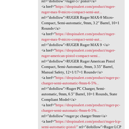
rel="dofollow">ruger-57 pistol</a>
<a href="
https://dropinalert.com/product/ruger-
ruger-max-9-micro-compact-semi-aut...
rel="dofollow">RUGER Ruger MAX-9 Micro-
Compact, Semi-automatic, 9mm, 3.2″ Barrel, 10+1
Rounds</a>
<a href="
https://dropinalert.com/product/ruger-
ruger-max-9-micro-compact-semi-aut...
rel="dofollow">RUGER Ruger MAX 9 </a>
<a href="
https://dropinalert.com/product/ruger-
ruger-american-pistol-compact-semi...
rel="dofollow">RUGER Ruger American Pistol
Compact, Semi-Automatic, 9mm, 3.55″ Barrel,
Manual Safety, 12+1/17+1 Rounds</a>
<a href="
https://dropinalert.com/product/ruger-pc-
charger-semi-automatic-9mm-6-5%...
rel="dofollow">Ruger PC Charger, Semi-
automatic, 9mm, 6.5″ Barrel, 10+1 Rounds, State
Compliant Model</a>
<a href="
https://dropinalert.com/product/ruger-pc-
charger-semi-automatic-9mm-6-5%...
rel="dofollow">ruger pc charger 9mm</a>
<a href="
https://dropinalert.com/product/ruger-lcp-
semi-automatic-pistol/"
rel="dofollow">Ruger LCP