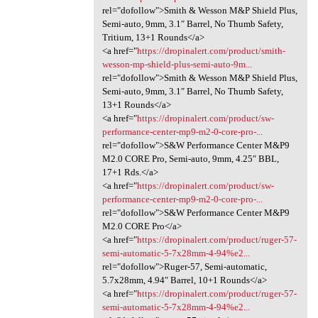
rel="dofollow">Smith & Wesson M&P Shield Plus,
Semi-auto, 9mm, 3.1″ Barrel, No Thumb Safety,
Tritium, 13+1 Rounds</a>
<a href="
https://dropinalert.com/product/smith-
wesson-mp-shield-plus-semi-auto-9m...
rel="dofollow">Smith & Wesson M&P Shield Plus,
Semi-auto, 9mm, 3.1″ Barrel, No Thumb Safety,
13+1 Rounds</a>
<a href="
https://dropinalert.com/product/sw-
performance-center-mp9-m2-0-core-pro-...
rel="dofollow">S&W Performance Center M&P9
M2.0 CORE Pro, Semi-auto, 9mm, 4.25″ BBL,
17+1 Rds.</a>
<a href="
https://dropinalert.com/product/sw-
performance-center-mp9-m2-0-core-pro-...
rel="dofollow">S&W Performance Center M&P9
M2.0 CORE Pro</a>
<a href="
https://dropinalert.com/product/ruger-57-
semi-automatic-5-7x28mm-4-94%e2...
rel="dofollow">Ruger-57, Semi-automatic,
5.7x28mm, 4.94″ Barrel, 10+1 Rounds</a>
<a href="
https://dropinalert.com/product/ruger-57-
semi-automatic-5-7x28mm-4-94%e2...