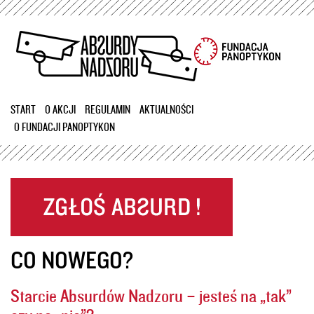
Przejdź
do
treści
START
O AKCJI
REGULAMIN
AKTUALNOŚCI
O FUNDACJI PANOPTYKON
CO NOWEGO?
Starcie Absurdów Nadzoru – jesteś na „tak”