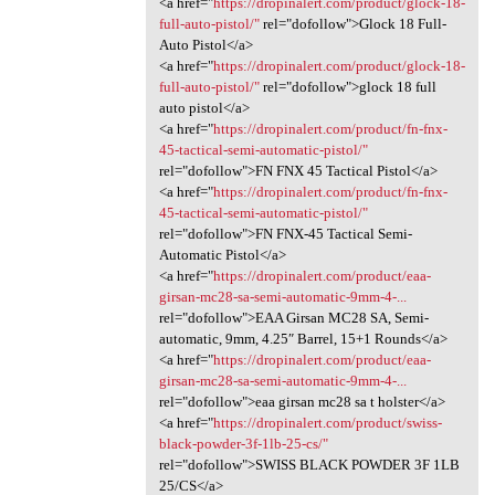
<a href="
https://dropinalert.com/product/glock-18-
full-auto-pistol/"
rel="dofollow">Glock 18 Full-
Auto Pistol</a>
<a href="
https://dropinalert.com/product/glock-18-
full-auto-pistol/"
rel="dofollow">glock 18 full
auto pistol</a>
<a href="
https://dropinalert.com/product/fn-fnx-
45-tactical-semi-automatic-pistol/"
rel="dofollow">FN FNX 45 Tactical Pistol</a>
<a href="
https://dropinalert.com/product/fn-fnx-
45-tactical-semi-automatic-pistol/"
rel="dofollow">FN FNX-45 Tactical Semi-
Automatic Pistol</a>
<a href="
https://dropinalert.com/product/eaa-
girsan-mc28-sa-semi-automatic-9mm-4-...
rel="dofollow">EAA Girsan MC28 SA, Semi-
automatic, 9mm, 4.25″ Barrel, 15+1 Rounds</a>
<a href="
https://dropinalert.com/product/eaa-
girsan-mc28-sa-semi-automatic-9mm-4-...
rel="dofollow">eaa girsan mc28 sa t holster</a>
<a href="
https://dropinalert.com/product/swiss-
black-powder-3f-1lb-25-cs/"
rel="dofollow">SWISS BLACK POWDER 3F 1LB
25/CS</a>