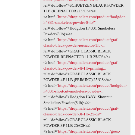
rel="dofollow">SCHUETZEN BLACK POWDER
1LB (REENACTOR) 25/CS</a>
<a href="
https://dropinalert.com/product/hodgdon-
h4831-smokeless-powder-8-lb/"
rel="dofollow">Hodgdon H4831 Smokeless
Powder (8 lb)</a>
<a href="
https://dropinalert.com/product/graf-
classic-black-powder-reenactor-1lb-...
rel="dofollow">GRAF CLASSIC BLACK
POWDER REENACTOR 1LB 25/CS</a>
<a href="
https://dropinalert.com/product/graf-
classic-black-powder-4f-1lb-priming...
rel="dofollow">GRAF CLASSIC BLACK
POWDER 4F 1LB (PRIMING) 25/CS</a>
<a href="
https://dropinalert.com/product/hodgdon-
h4831-shortcut-smokeless-powder-...
rel="dofollow">Hodgdon H4831 Shortcut
Smokeless Powder (8 lb)</a>
<a href="
https://dropinalert.com/product/graf-
classic-black-powder-3f-1lb-25-cs/"
rel="dofollow">GRAF CLASSIC BLACK
POWDER 3F 1LB 25/CS</a>
<a href="
https://dropinalert.com/product/goex-