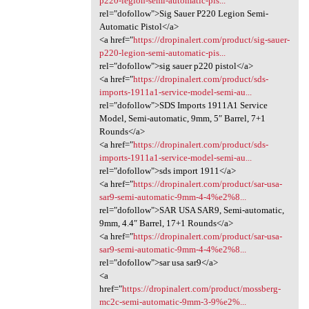
p220-legion-semi-automatic-pis...
rel="dofollow">Sig Sauer P220 Legion Semi-
Automatic Pistol</a>
<a href="
https://dropinalert.com/product/sig-sauer-
p220-legion-semi-automatic-pis...
rel="dofollow">sig sauer p220 pistol</a>
<a href="
https://dropinalert.com/product/sds-
imports-1911a1-service-model-semi-au...
rel="dofollow">SDS Imports 1911A1 Service
Model, Semi-automatic, 9mm, 5″ Barrel, 7+1
Rounds</a>
<a href="
https://dropinalert.com/product/sds-
imports-1911a1-service-model-semi-au...
rel="dofollow">sds import 1911</a>
<a href="
https://dropinalert.com/product/sar-usa-
sar9-semi-automatic-9mm-4-4%e2%8...
rel="dofollow">SAR USA SAR9, Semi-automatic,
9mm, 4.4″ Barrel, 17+1 Rounds</a>
<a href="
https://dropinalert.com/product/sar-usa-
sar9-semi-automatic-9mm-4-4%e2%8...
rel="dofollow">sar usa sar9</a>
<a
href="
https://dropinalert.com/product/mossberg-
mc2c-semi-automatic-9mm-3-9%e2%...