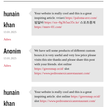
K
hunain
Your website is really cool and this is a great
Your website is really cool
o
inspiring article. vviavi
https://paloma-ave.com/
khan
m
밤알바
https://xn--9g3b5az35c.kr/
스포츠중계
https://mntv-01.com/
e
13.01.2025
n
Adres
t
Anonim
a
We have sell some products of different custom
We have sell some products of
boxes.it is very useful and very low price please
r
13.01.2025
visits this site thanks and please share this post
z
with your friends. slot online
Adres
https://greenmap.or.id/
slot
e
https://www.pedrosmexicanrestaurant.com/
hunain
Your website is really cool and this is a great
Your website is really cool
inspiring article. slot online
https://greenmap.or.id/
khan
slot
https://www.pedrosmexicanrestaurant.com/