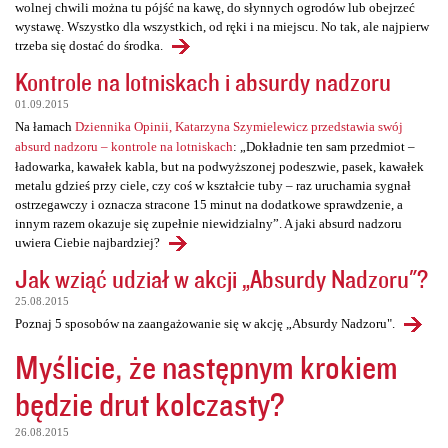
wolnej chwili można tu pójść na kawę, do słynnych ogrodów lub obejrzeć
wystawę. Wszystko dla wszystkich, od ręki i na miejscu. No tak, ale najpierw
trzeba się dostać do środka.
Kontrole na lotniskach i absurdy nadzoru
01.09.2015
Na łamach
Dziennika Opinii, Katarzyna Szymielewicz przedstawia swój
absurd nadzoru – kontrole na lotniskach
: „Dokładnie ten sam przedmiot –
ładowarka, kawałek kabla, but na podwyższonej podeszwie, pasek, kawałek
metalu gdzieś przy ciele, czy coś w kształcie tuby – raz uruchamia sygnał
ostrzegawczy i oznacza stracone 15 minut na dodatkowe sprawdzenie, a
innym razem okazuje się zupełnie niewidzialny”. A jaki absurd nadzoru
uwiera Ciebie najbardziej?
Jak wziąć udział w akcji „Absurdy Nadzoru"?
25.08.2015
Poznaj 5 sposobów na zaangażowanie się w akcję „Absurdy Nadzoru".
Myślicie, że następnym krokiem
będzie drut kolczasty?
26.08.2015