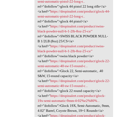
semi-automatic-pistol-22-long-r...
rel="dofollow">glock 44 pistol 22 long rifle</a>
<a href="
https://dropinalert.com/product/glock-44-
semi-automatic-pistol-22-long-r...
rel="dofollow">glock 44 pistol</a>
<a href="
https://dropinalert.com/product/swiss-
black-powder-null-b-1-2lb-8oz-25-cs/"
rel="dofollow">SWISS BLACK POWDER NULL-
B 1/2LB (8oz) 25/CS</a>
<a href="
https://dropinalert.com/product/swiss-
black-powder-null-b-1-2lb-8oz-25-cs/"
rel="dofollow">swiss black powder</a>
<a href="
https://dropinalert.com/product/glock-22-
semi-automatic-40-sw-15-round-c...
rel="dofollow">Glock 22, Semi-automatic, .40
S&W, 15-round capacity</a>
<a href="
https://dropinalert.com/product/glock-22-
semi-automatic-40-sw-15-round-c...
rel="dofollow">glock 22 round capacity</a>
<a href="
https://dropinalert.com/product/glock-
19x-semi-automatic-9mm-4-02%e2%80%...
rel="dofollow">Glock 19X, Semi-Automatic, 9mm,
4.02″ Barrel, Coyote Brown, 19+1 Rounds</a>
<a href="
https://dropinalert.com/product/glock-