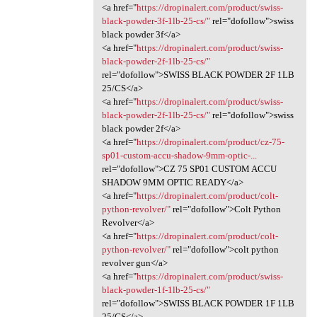
<a href="
https://dropinalert.com/product/swiss-
black-powder-3f-1lb-25-cs/"
rel="dofollow">swiss
black powder 3f</a>
<a href="
https://dropinalert.com/product/swiss-
black-powder-2f-1lb-25-cs/"
rel="dofollow">SWISS BLACK POWDER 2F 1LB
25/CS</a>
<a href="
https://dropinalert.com/product/swiss-
black-powder-2f-1lb-25-cs/"
rel="dofollow">swiss
black powder 2f</a>
<a href="
https://dropinalert.com/product/cz-75-
sp01-custom-accu-shadow-9mm-optic-...
rel="dofollow">CZ 75 SP01 CUSTOM ACCU
SHADOW 9MM OPTIC READY</a>
<a href="
https://dropinalert.com/product/colt-
python-revolver/"
rel="dofollow">Colt Python
Revolver</a>
<a href="
https://dropinalert.com/product/colt-
python-revolver/"
rel="dofollow">colt python
revolver gun</a>
<a href="
https://dropinalert.com/product/swiss-
black-powder-1f-1lb-25-cs/"
rel="dofollow">SWISS BLACK POWDER 1F 1LB
25/CS</a>