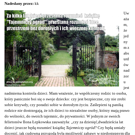
Nadesłany przez:
kk
Uw
aża
m,
że
jed
ny
m z
abs
urd
ów
nad
zor
u
jest
nadmierna kontrola dzieci. Mam wrażenie, że współczesny rodzic to osoba,
który panicznie boi się o swoje dziecko: czy jest bezpieczne, czy nie zrobi
sobie krzywdy, czy poradzi sobie w dorosłym życiu. Zaślepieni tą paniką
rodzice nie dostrzegają, że ich dzieci to niezależne osoby, którzy mają prawo
do wolności, do swoich tajemnic, do prywatności. W jednym ze swoich
felietonów Ilona Łepkowska zauważyła: „czy za dziesięć,dwadzieścia lat
dzieci jeszcze będą rozumieć książkę
Tajemniczy ogród
? Czy będą umiały
docenić, jak cudowną przygodą była możliwość zabawy w niedostępnym dla