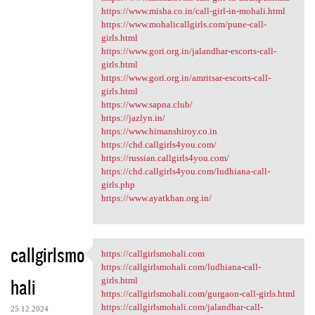
https://www.misha.co.in/call-girl-in-mohali.html
https://www.mohalicallgirls.com/pune-call-
girls.html
https://www.gori.org.in/jalandhar-escorts-call-
girls.html
https://www.gori.org.in/amritsar-escorts-call-
girls.html
https://www.sapna.club/
https://jazlyn.in/
https://www.himanshiroy.co.in
https://chd.callgirls4you.com/
https://russian.callgirls4you.com/
https://chd.callgirls4you.com/ludhiana-call-
girls.php
https://www.ayatkhan.org.in/
callgirlsmo
https://callgirlsmohali.com
https://callgirlsmohali.com
https://callgirlsmohali.com/ludhiana-call-
hali
girls.html
https://callgirlsmohali.com/gurgaon-call-girls.html
https://callgirlsmohali.com/jalandhar-call-
25.12.2024