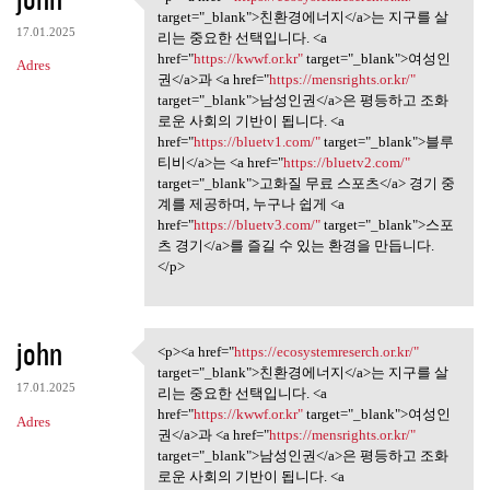
<p><a href="https:/
target="_blank">친환경에너지</a>는 지구를 살
17.01.2025
리는 중요한 선택입니다. <a
href="
https://kwwf.or.kr"
target="_blank">여성인
Adres
권</a>과 <a href="
https://mensrights.or.kr/"
target="_blank">남성인권</a>은 평등하고 조화
로운 사회의 기반이 됩니다. <a
href="
https://bluetv1.com/"
target="_blank">블루
티비</a>는 <a href="
https://bluetv2.com/"
target="_blank">고화질 무료 스포츠</a> 경기 중
계를 제공하며, 누구나 쉽게 <a
href="
https://bluetv3.com/"
target="_blank">스포
츠 경기</a>를 즐길 수 있는 환경을 만듭니다.
</p>
john
<p><a href="
https://ecosystemreserch.or.kr/"
<p><a href="https:/
target="_blank">친환경에너지</a>는 지구를 살
17.01.2025
리는 중요한 선택입니다. <a
href="
https://kwwf.or.kr"
target="_blank">여성인
Adres
권</a>과 <a href="
https://mensrights.or.kr/"
target="_blank">남성인권</a>은 평등하고 조화
로운 사회의 기반이 됩니다. <a