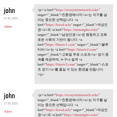
john
<p><a href="
https://ecosystemreserch.or.kr/"
<p><a href="https:/
target="_blank">친환경에너지</a>는 지구를 살
17.01.2025
리는 중요한 선택입니다. <a
href="
https://kwwf.or.kr"
target="_blank">여성인
Adres
권</a>과 <a href="
https://mensrights.or.kr/"
target="_blank">남성인권</a>은 평등하고 조화
로운 사회의 기반이 됩니다. <a
href="
https://bluetv1.com/"
target="_blank">블루
티비</a>는 <a href="
https://bluetv2.com/"
target="_blank">고화질 무료 스포츠</a> 경기 중
계를 제공하며, 누구나 쉽게 <a
href="
https://bluetv3.com/"
target="_blank">스포
츠 경기</a>를 즐길 수 있는 환경을 만듭니다.
</p>
john
<p><a href="
https://ecosystemreserch.or.kr/"
<p><a href="https:/
target="_blank">친환경에너지</a>는 지구를 살
17.01.2025
리는 중요한 선택입니다. <a
href="
https://kwwf.or.kr"
target="_blank">여성인
Adres
권</a>과 <a href="
https://mensrights.or.kr/"