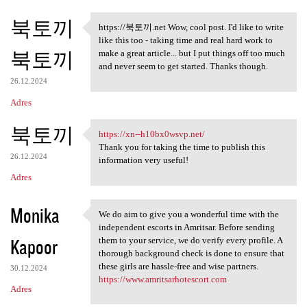
북토끼
https://북토끼.net Wow, cool post. I'd like to write
https://북토끼.net Wow, cool
like this too - taking time and real hard work to
북토끼
make a great article... but I put things off too much
and never seem to get started. Thanks though.
26.12.2024
Adres
북토끼
https://xn--h10bx0wsvp.net/
https://xn--h10bx0wsvp.net/
Thank you for taking the time to publish this
26.12.2024
information very useful!
Adres
Monika
We do aim to give you a wonderful time with the
We do aim to give you a
independent escorts in Amritsar. Before sending
Kapoor
them to your service, we do verify every profile. A
thorough background check is done to ensure that
these girls are hassle-free and wise partners.
30.12.2024
https://www.amritsarhotescort.com
Adres