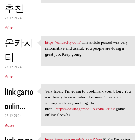
추천
22.12.2024
Adres
온카시
https://oncacity.com/
The article posted was very
https://oncacity.com/ The
informative and useful. You people are doing a
티
great job. Keep going
22.12.2024
Adres
link game
Very likely I’m going to bookmark your blog . You
Very likely I’m going to
absolutely have wonderful stories. Cheers for
onlin...
sharing with us your blog. <a
href="
https://casinogameclub.com/">link
game
online slot</a>
22.12.2024
Adres
https://casinogameclub.com/Very
likely I’m going