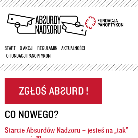
Przejdź
do
treści
START
O AKCJI
REGULAMIN
AKTUALNOŚCI
O FUNDACJI PANOPTYKON
CO NOWEGO?
Starcie Absurdów Nadzoru – jesteś na „tak”