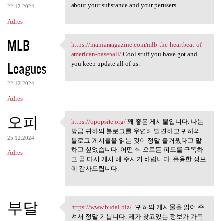
about your substance and your perusers.
22.12.2024
Adres
MLB
https://maniamagazine.com/mlb-the-heartbeat-of-
https://maniamagazine.com/mlb
american-baseball/
Cool stuff you have got and
Leagues
you keep update all of us.
22.12.2024
Adres
오피
https://opopsite.org/
꽤 좋은 게시물입니다. 나는
https://opopsite.org/ 꽤 좋은
방금 귀하의 블로그를 우연히 발견하고 귀하의
25.12.2024
블로그 게시물을 읽는 것이 정말 즐거웠다고 말
하고 싶었습니다. 어떤 식 으로든 피드를 구독하
Adres
고 곧 다시 게시 해 주시기 바랍니다. 유용한 정보
에 감사드립니다.
부달
https://www.budal.biz/
"귀하의 게시물을 읽어 주
https://www.budal.biz/ "귀하의
셔서 정말 기쁩니다. 제가 찾고있는 정보가 가득