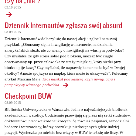
czy na „nie”?
03.10.2015
Dziennik Internautów zgłasza swój absurd
08.09.2015
Dziennik Internautów dołączył się do naszej akcji i zgłosił nam swój
przykład: „Oburzamy się na inwigilację w internecie, na działania
amerykańskich służb, ale co wiemy o inwigilacji na własnym podwórku?
Czy myślałeś, że gdy stoisz sobie pod blokiem, możesz być ciągle
obserwowany np. przez człowieka ze straży miejskiej, który siedzi przy
biurku i pije kawę? Czy myślałeś, ile naprawdę kamer może być w Twojej
okolicy? A może spojrzysz na mapkę, która może to ukazywać?”. Polecamy
artykuł Marcina Maja:
Ktoś nasikał pod kamerą, czyli inwigilacja z
perspektywy własnego podwórka
.
Checkpoint BUW
08.09.2015
Biblioteka Uniwersytecka w Warszawie. Jedna z najważniejszych bibliotek
akademickich w stolicy. Codziennie przewijają się przez nią setki studentów,
doktorantów i pracowników naukowych. Są również pasjonaci, samodzielni
badacze i warszawiacy, którzy poszukują niedostępnych gdzie indziej
pozycji. Wycieczka po mieście bez wizyty w BUW-ie też się nie liczy. W