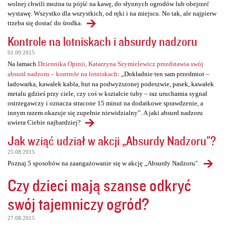
wolnej chwili można tu pójść na kawę, do słynnych ogrodów lub obejrzeć
wystawę. Wszystko dla wszystkich, od ręki i na miejscu. No tak, ale najpierw
trzeba się dostać do środka.
Kontrole na lotniskach i absurdy nadzoru
01.09.2015
Na łamach
Dziennika Opinii, Katarzyna Szymielewicz przedstawia swój
absurd nadzoru – kontrole na lotniskach
: „Dokładnie ten sam przedmiot –
ładowarka, kawałek kabla, but na podwyższonej podeszwie, pasek, kawałek
metalu gdzieś przy ciele, czy coś w kształcie tuby – raz uruchamia sygnał
ostrzegawczy i oznacza stracone 15 minut na dodatkowe sprawdzenie, a
innym razem okazuje się zupełnie niewidzialny”. A jaki absurd nadzoru
uwiera Ciebie najbardziej?
Jak wziąć udział w akcji „Absurdy Nadzoru"?
25.08.2015
Poznaj 5 sposobów na zaangażowanie się w akcję „Absurdy Nadzoru".
Czy dzieci mają szanse odkryć
swój tajemniczy ogród?
27.08.2015