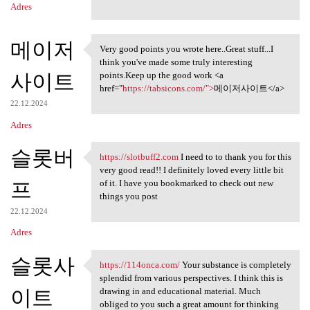
Adres
메이저
Very good points you wrote here..Great stuff...I
Very good points you wrote
think you've made some truly interesting
사이트
points.Keep up the good work <a
href="
https://tabsicons.com/">
메이저사이트</a>
22.12.2024
Adres
슬롯버
https://slotbuff2.com
I need to to thank you for this
https://slotbuff2.com I need
very good read!! I definitely loved every little bit
프
of it. I have you bookmarked to check out new
things you post
22.12.2024
Adres
슬롯사
https://114onca.com/
Your substance is completely
https://114onca.com/ Your
splendid from various perspectives. I think this is
이트
drawing in and educational material. Much
obliged to you such a great amount for thinking