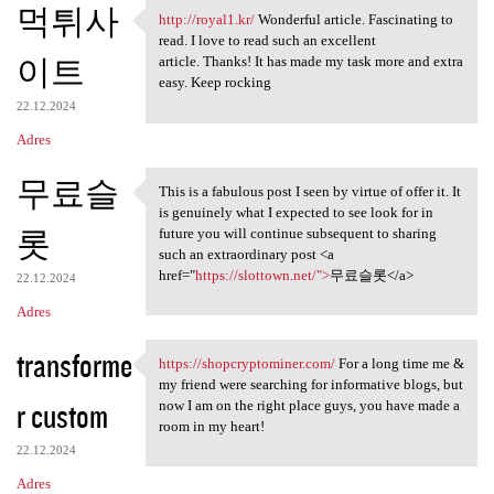
먹튀사
http://royal1.kr/
Wonderful article. Fascinating to
http://royal1.kr/ Wonderful
read. I love to read such an excellent
이트
article. Thanks! It has made my task more and extra
easy. Keep rocking
22.12.2024
Adres
무료슬
This is a fabulous post I seen by virtue of offer it. It
This is a fabulous post I
is genuinely what I expected to see look for in
롯
future you will continue subsequent to sharing
such an extraordinary post <a
href="
https://slottown.net/">
무료슬롯</a>
22.12.2024
Adres
transforme
https://shopcryptominer.com/
For a long time me &
https://shopcryptominer.com/
my friend were searching for informative blogs, but
r custom
now I am on the right place guys, you have made a
room in my heart!
22.12.2024
Adres