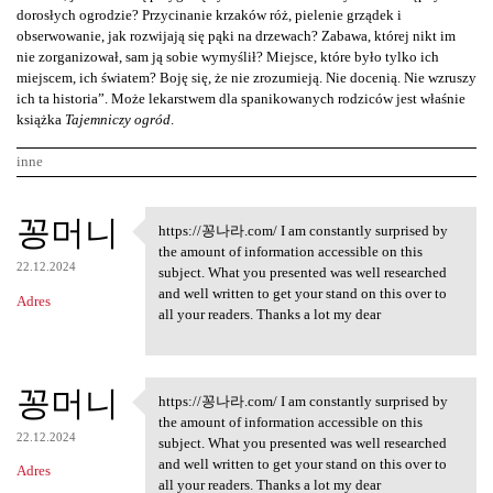
dorosłych ogrodzie? Przycinanie krzaków róż, pielenie grządek i
obserwowanie, jak rozwijają się pąki na drzewach? Zabawa, której nikt im
nie zorganizował, sam ją sobie wymyślił? Miejsce, które było tylko ich
miejscem, ich światem? Boję się, że nie zrozumieją. Nie docenią. Nie wzruszy
ich ta historia”. Może lekarstwem dla spanikowanych rodziców jest właśnie
książka
Tajemniczy ogród
.
inne
K
꽁머니
https://꽁나라.com/ I am constantly surprised by
https://꽁나라.com/ I am
o
the amount of information accessible on this
22.12.2024
m
subject. What you presented was well researched
and well written to get your stand on this over to
Adres
e
all your readers. Thanks a lot my dear
n
t
꽁머니
a
https://꽁나라.com/ I am constantly surprised by
https://꽁나라.com/ I am
the amount of information accessible on this
r
22.12.2024
subject. What you presented was well researched
z
and well written to get your stand on this over to
Adres
all your readers. Thanks a lot my dear