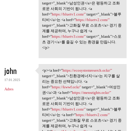
target="_blank">남성인권</a>은 평등하고 조화
로운 사회의 기반이 됩니다. <a
href="
https://bluetv1.com/"
target="_blank">블루
티비</a>는 <a href="
https://bluetv2.com/"
target="_blank">고화질 무료 스포츠</a> 경기 중
계를 제공하며, 누구나 쉽게 <a
href="
https://bluetv3.com/"
target="_blank">스포
츠 경기</a>를 즐길 수 있는 환경을 만듭니다.
</p>
john
<p><a href="
https://ecosystemreserch.or.kr/"
<p><a href="https:/
target="_blank">친환경에너지</a>는 지구를 살
17.01.2025
리는 중요한 선택입니다. <a
href="
https://kwwf.or.kr"
target="_blank">여성인
Adres
권</a>과 <a href="
https://mensrights.or.kr/"
target="_blank">남성인권</a>은 평등하고 조화
로운 사회의 기반이 됩니다. <a
href="
https://bluetv1.com/"
target="_blank">블루
티비</a>는 <a href="
https://bluetv2.com/"
target="_blank">고화질 무료 스포츠</a> 경기 중
계를 제공하며, 누구나 쉽게 <a