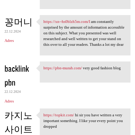
e
꽁머니
https://xn--hs0blzh5m.com/I
am constantly
https://xn--hs0blzh5m.com/I
surprised by the amount of information accessible
22.12.2024
on this subject. What you presented was well
researched and well written to get your stand on
Adres
this over to all your readers. Thanks a lot my dear
backlink
https://pbn-murah.com/
very good fashion blog
https://pbn-murah.com/ very
pbn
22.12.2024
Adres
카지노
https://topkit.com/
hi sir you have written a very
https://topkit.com/ hi sir
important something. I like your every point you
사이트
dropped