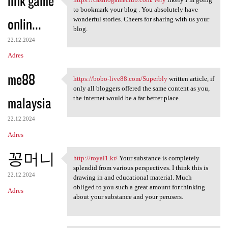
link game
https://casinogameclub.com
to bookmark your blog . You absolutely have
onlin...
wonderful stories. Cheers for sharing with us your
blog.
22.12.2024
Adres
me88
https://bobo-live88.com/Superbly
written article, if
https://bobo-live88.com
only all bloggers offered the same content as you,
malaysia
the internet would be a far better place.
22.12.2024
Adres
꽁머니
http://royal1.kr/
Your substance is completely
http://royal1.kr/ Your
splendid from various perspectives. I think this is
22.12.2024
drawing in and educational material. Much
obliged to you such a great amount for thinking
Adres
about your substance and your perusers.