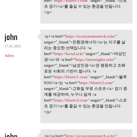
href="
https://bluetv3.com/"
target="_blank">스포
츠 경기</a>를 즐길 수 있는 환경을 만듭니다.
</p>
john
<p><a href="
https://ecosystemreserch.or.kr/"
<p><a href="https:/
target="_blank">친환경에너지</a>는 지구를 살
17.01.2025
리는 중요한 선택입니다. <a
href="
https://kwwf.or.kr"
target="_blank">여성인
Adres
권</a>과 <a href="
https://mensrights.or.kr/"
target="_blank">남성인권</a>은 평등하고 조화
로운 사회의 기반이 됩니다. <a
href="
https://bluetv1.com/"
target="_blank">블루
티비</a>는 <a href="
https://bluetv2.com/"
target="_blank">고화질 무료 스포츠</a> 경기 중
계를 제공하며, 누구나 쉽게 <a
href="
https://bluetv3.com/"
target="_blank">스포
츠 경기</a>를 즐길 수 있는 환경을 만듭니다.
</p>
john
<p><a href="
https://ecosystemreserch.or.kr/"