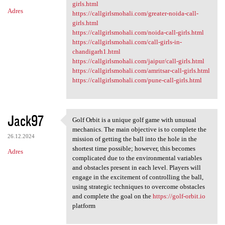
girls.html
Adres
https://callgirlsmohali.com/greater-noida-call-
girls.html
https://callgirlsmohali.com/noida-call-girls.html
https://callgirlsmohali.com/call-girls-in-
chandigarh1.html
https://callgirlsmohali.com/jaipur/call-girls.html
https://callgirlsmohali.com/amritsar-call-girls.html
https://callgirlsmohali.com/pune-call-girls.html
Jack97
Golf Orbit is a unique golf game with unusual
Golf Orbit is a unique golf
mechanics. The main objective is to complete the
26.12.2024
mission of getting the ball into the hole in the
shortest time possible; however, this becomes
Adres
complicated due to the environmental variables
and obstacles present in each level. Players will
engage in the excitement of controlling the ball,
using strategic techniques to overcome obstacles
and complete the goal on the
https://golf-orbit.io
platform