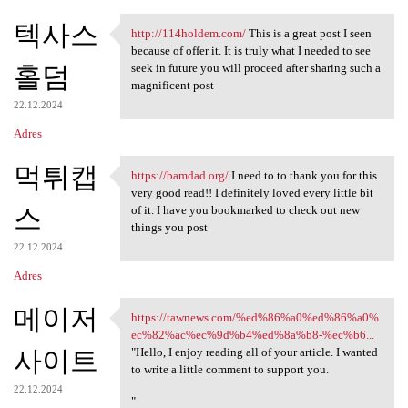
텍사스
http://114holdem.com/
This is a great post I seen
http://114holdem.com/ This is
because of offer it. It is truly what I needed to see
홀덤
seek in future you will proceed after sharing such a
magnificent post
22.12.2024
Adres
먹튀캡
https://bamdad.org/
I need to to thank you for this
https://bamdad.org/ I need to
very good read!! I definitely loved every little bit
스
of it. I have you bookmarked to check out new
things you post
22.12.2024
Adres
메이저
https://tawnews.com/%ed%86%a0%ed%86%a0%
https://tawnews.com/%ed%86%a0
ec%82%ac%ec%9d%b4%ed%8a%b8-%ec%b6...
사이트
"Hello, I enjoy reading all of your article. I wanted
to write a little comment to support you.
22.12.2024
"