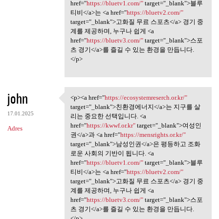
href="
https://bluetv1.com/"
target="_blank">블루
티비</a>는 <a href="
https://bluetv2.com/"
target="_blank">고화질 무료 스포츠</a> 경기 중
계를 제공하며, 누구나 쉽게 <a
href="
https://bluetv3.com/"
target="_blank">스포
츠 경기</a>를 즐길 수 있는 환경을 만듭니다.
</p>
john
<p><a href="
https://ecosystemreserch.or.kr/"
<p><a href="https:/
target="_blank">친환경에너지</a>는 지구를 살
17.01.2025
리는 중요한 선택입니다. <a
href="
https://kwwf.or.kr"
target="_blank">여성인
Adres
권</a>과 <a href="
https://mensrights.or.kr/"
target="_blank">남성인권</a>은 평등하고 조화
로운 사회의 기반이 됩니다. <a
href="
https://bluetv1.com/"
target="_blank">블루
티비</a>는 <a href="
https://bluetv2.com/"
target="_blank">고화질 무료 스포츠</a> 경기 중
계를 제공하며, 누구나 쉽게 <a
href="
https://bluetv3.com/"
target="_blank">스포
츠 경기</a>를 즐길 수 있는 환경을 만듭니다.
</p>