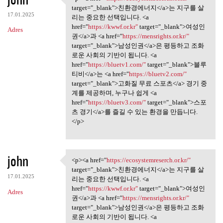
<p><a href="https:/
target="_blank">친환경에너지</a>는 지구를 살
17.01.2025
리는 중요한 선택입니다. <a
href="
https://kwwf.or.kr"
target="_blank">여성인
Adres
권</a>과 <a href="
https://mensrights.or.kr/"
target="_blank">남성인권</a>은 평등하고 조화
로운 사회의 기반이 됩니다. <a
href="
https://bluetv1.com/"
target="_blank">블루
티비</a>는 <a href="
https://bluetv2.com/"
target="_blank">고화질 무료 스포츠</a> 경기 중
계를 제공하며, 누구나 쉽게 <a
href="
https://bluetv3.com/"
target="_blank">스포
츠 경기</a>를 즐길 수 있는 환경을 만듭니다.
</p>
john
<p><a href="
https://ecosystemreserch.or.kr/"
<p><a href="https:/
target="_blank">친환경에너지</a>는 지구를 살
17.01.2025
리는 중요한 선택입니다. <a
href="
https://kwwf.or.kr"
target="_blank">여성인
Adres
권</a>과 <a href="
https://mensrights.or.kr/"
target="_blank">남성인권</a>은 평등하고 조화
로운 사회의 기반이 됩니다. <a