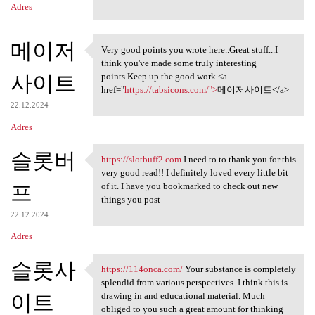
Adres
메이저
Very good points you wrote here..Great stuff...I
Very good points you wrote
think you've made some truly interesting
사이트
points.Keep up the good work <a
href="
https://tabsicons.com/">
메이저사이트</a>
22.12.2024
Adres
슬롯버
https://slotbuff2.com
I need to to thank you for this
https://slotbuff2.com I need
very good read!! I definitely loved every little bit
프
of it. I have you bookmarked to check out new
things you post
22.12.2024
Adres
슬롯사
https://114onca.com/
Your substance is completely
https://114onca.com/ Your
splendid from various perspectives. I think this is
이트
drawing in and educational material. Much
obliged to you such a great amount for thinking