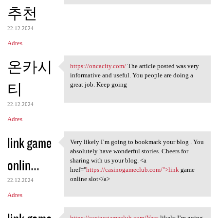
추천
22.12.2024
Adres
온카시
https://oncacity.com/
The article posted was very
https://oncacity.com/ The
informative and useful. You people are doing a
티
great job. Keep going
22.12.2024
Adres
link game
Very likely I’m going to bookmark your blog . You
Very likely I’m going to
absolutely have wonderful stories. Cheers for
onlin...
sharing with us your blog. <a
href="
https://casinogameclub.com/">link
game
online slot</a>
22.12.2024
Adres
https://casinogameclub.com/Very
likely I’m going