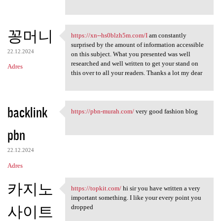
e
꽁머니
https://xn--hs0blzh5m.com/I
am constantly
https://xn--hs0blzh5m.com/I
surprised by the amount of information accessible
22.12.2024
on this subject. What you presented was well
researched and well written to get your stand on
Adres
this over to all your readers. Thanks a lot my dear
backlink
https://pbn-murah.com/
very good fashion blog
https://pbn-murah.com/ very
pbn
22.12.2024
Adres
카지노
https://topkit.com/
hi sir you have written a very
https://topkit.com/ hi sir
important something. I like your every point you
사이트
dropped