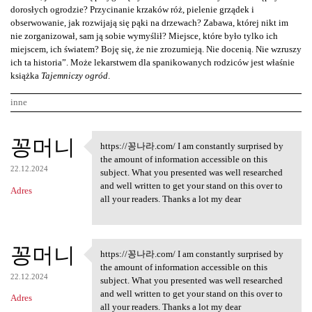
dorosłych ogrodzie? Przycinanie krzaków róż, pielenie grządek i
obserwowanie, jak rozwijają się pąki na drzewach? Zabawa, której nikt im
nie zorganizował, sam ją sobie wymyślił? Miejsce, które było tylko ich
miejscem, ich światem? Boję się, że nie zrozumieją. Nie docenią. Nie wzruszy
ich ta historia”. Może lekarstwem dla spanikowanych rodziców jest właśnie
książka
Tajemniczy ogród
.
inne
K
꽁머니
https://꽁나라.com/ I am constantly surprised by
https://꽁나라.com/ I am
o
the amount of information accessible on this
22.12.2024
m
subject. What you presented was well researched
and well written to get your stand on this over to
Adres
e
all your readers. Thanks a lot my dear
n
t
꽁머니
a
https://꽁나라.com/ I am constantly surprised by
https://꽁나라.com/ I am
the amount of information accessible on this
r
22.12.2024
subject. What you presented was well researched
z
and well written to get your stand on this over to
Adres
all your readers. Thanks a lot my dear