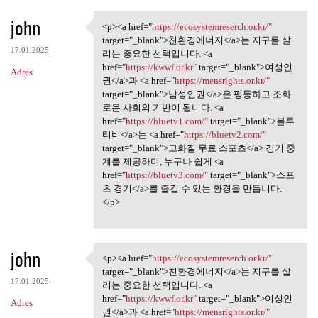
john
<p><a href="
https://ecosystemreserch.or.kr/"
<p><a href="https:/
target="_blank">친환경에너지</a>는 지구를 살
17.01.2025
리는 중요한 선택입니다. <a
href="
https://kwwf.or.kr"
target="_blank">여성인
Adres
권</a>과 <a href="
https://mensrights.or.kr/"
target="_blank">남성인권</a>은 평등하고 조화
로운 사회의 기반이 됩니다. <a
href="
https://bluetv1.com/"
target="_blank">블루
티비</a>는 <a href="
https://bluetv2.com/"
target="_blank">고화질 무료 스포츠</a> 경기 중
계를 제공하며, 누구나 쉽게 <a
href="
https://bluetv3.com/"
target="_blank">스포
츠 경기</a>를 즐길 수 있는 환경을 만듭니다.
</p>
john
<p><a href="
https://ecosystemreserch.or.kr/"
<p><a href="https:/
target="_blank">친환경에너지</a>는 지구를 살
17.01.2025
리는 중요한 선택입니다. <a
href="
https://kwwf.or.kr"
target="_blank">여성인
Adres
권</a>과 <a href="
https://mensrights.or.kr/"