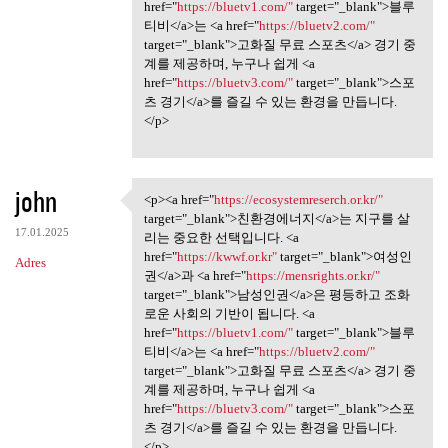
href="
https://bluetv1.com/"
target="_blank">블루
티비</a>는 <a href="
https://bluetv2.com/"
target="_blank">고화질 무료 스포츠</a> 경기 중
계를 제공하며, 누구나 쉽게 <a
href="
https://bluetv3.com/"
target="_blank">스포
츠 경기</a>를 즐길 수 있는 환경을 만듭니다.
</p>
john
<p><a href="
https://ecosystemreserch.or.kr/"
<p><a href="https:/
target="_blank">친환경에너지</a>는 지구를 살
17.01.2025
리는 중요한 선택입니다. <a
href="
https://kwwf.or.kr"
target="_blank">여성인
Adres
권</a>과 <a href="
https://mensrights.or.kr/"
target="_blank">남성인권</a>은 평등하고 조화
로운 사회의 기반이 됩니다. <a
href="
https://bluetv1.com/"
target="_blank">블루
티비</a>는 <a href="
https://bluetv2.com/"
target="_blank">고화질 무료 스포츠</a> 경기 중
계를 제공하며, 누구나 쉽게 <a
href="
https://bluetv3.com/"
target="_blank">스포
츠 경기</a>를 즐길 수 있는 환경을 만듭니다.
</p>