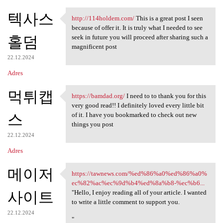
텍사스
http://114holdem.com/
This is a great post I seen
http://114holdem.com/ This is
because of offer it. It is truly what I needed to see
홀덤
seek in future you will proceed after sharing such a
magnificent post
22.12.2024
Adres
먹튀캡
https://bamdad.org/
I need to to thank you for this
https://bamdad.org/ I need to
very good read!! I definitely loved every little bit
스
of it. I have you bookmarked to check out new
things you post
22.12.2024
Adres
메이저
https://tawnews.com/%ed%86%a0%ed%86%a0%
https://tawnews.com/%ed%86%a0
ec%82%ac%ec%9d%b4%ed%8a%b8-%ec%b6...
사이트
"Hello, I enjoy reading all of your article. I wanted
to write a little comment to support you.
22.12.2024
"