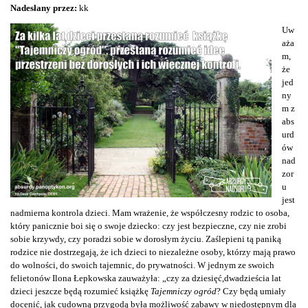
Nadesłany przez:
kk
Uw
aża
m,
że
jed
ny
m z
abs
urd
ów
nad
zor
u
jest
nadmierna kontrola dzieci. Mam wrażenie, że współczesny rodzic to osoba,
który panicznie boi się o swoje dziecko: czy jest bezpieczne, czy nie zrobi
sobie krzywdy, czy poradzi sobie w dorosłym życiu. Zaślepieni tą paniką
rodzice nie dostrzegają, że ich dzieci to niezależne osoby, którzy mają prawo
do wolności, do swoich tajemnic, do prywatności. W jednym ze swoich
felietonów Ilona Łepkowska zauważyła: „czy za dziesięć,dwadzieścia lat
dzieci jeszcze będą rozumieć książkę
Tajemniczy ogród
? Czy będą umiały
docenić, jak cudowną przygodą była możliwość zabawy w niedostępnym dla