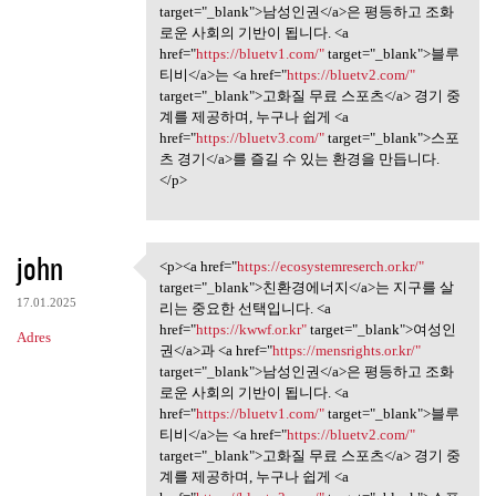
target="_blank">남성인권</a>은 평등하고 조화
로운 사회의 기반이 됩니다. <a
href="
https://bluetv1.com/"
target="_blank">블루
티비</a>는 <a href="
https://bluetv2.com/"
target="_blank">고화질 무료 스포츠</a> 경기 중
계를 제공하며, 누구나 쉽게 <a
href="
https://bluetv3.com/"
target="_blank">스포
츠 경기</a>를 즐길 수 있는 환경을 만듭니다.
</p>
john
<p><a href="
https://ecosystemreserch.or.kr/"
<p><a href="https:/
target="_blank">친환경에너지</a>는 지구를 살
17.01.2025
리는 중요한 선택입니다. <a
href="
https://kwwf.or.kr"
target="_blank">여성인
Adres
권</a>과 <a href="
https://mensrights.or.kr/"
target="_blank">남성인권</a>은 평등하고 조화
로운 사회의 기반이 됩니다. <a
href="
https://bluetv1.com/"
target="_blank">블루
티비</a>는 <a href="
https://bluetv2.com/"
target="_blank">고화질 무료 스포츠</a> 경기 중
계를 제공하며, 누구나 쉽게 <a