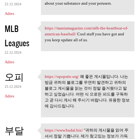
about your substance and your perusers.
22.12.2024
Adres
MLB
https://maniamagazine.com/mlb-the-heartbeat-of-
https://maniamagazine.com/mlb
american-baseball/
Cool stuff you have got and
Leagues
you keep update all of us.
22.12.2024
Adres
오피
https://opopsite.org/
꽤 좋은 게시물입니다. 나는
https://opopsite.org/ 꽤 좋은
방금 귀하의 블로그를 우연히 발견하고 귀하의
25.12.2024
블로그 게시물을 읽는 것이 정말 즐거웠다고 말
하고 싶었습니다. 어떤 식 으로든 피드를 구독하
Adres
고 곧 다시 게시 해 주시기 바랍니다. 유용한 정보
에 감사드립니다.
부달
https://www.budal.biz/
"귀하의 게시물을 읽어 주
https://www.budal.biz/ "귀하의
셔서 정말 기쁩니다. 제가 찾고있는 정보가 가득