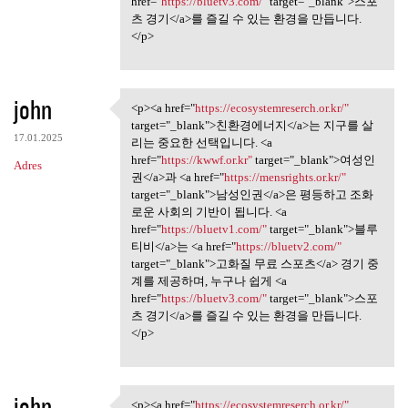
href="
https://bluetv3.com/"
target="_blank">스포
츠 경기</a>를 즐길 수 있는 환경을 만듭니다.
</p>
john
<p><a href="
https://ecosystemreserch.or.kr/"
<p><a href="https:/
target="_blank">친환경에너지</a>는 지구를 살
17.01.2025
리는 중요한 선택입니다. <a
href="
https://kwwf.or.kr"
target="_blank">여성인
Adres
권</a>과 <a href="
https://mensrights.or.kr/"
target="_blank">남성인권</a>은 평등하고 조화
로운 사회의 기반이 됩니다. <a
href="
https://bluetv1.com/"
target="_blank">블루
티비</a>는 <a href="
https://bluetv2.com/"
target="_blank">고화질 무료 스포츠</a> 경기 중
계를 제공하며, 누구나 쉽게 <a
href="
https://bluetv3.com/"
target="_blank">스포
츠 경기</a>를 즐길 수 있는 환경을 만듭니다.
</p>
john
<p><a href="
https://ecosystemreserch.or.kr/"