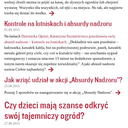
wolnej chwili można tu pójść na kawę, do słynnych ogrodów lub obejrzeć
wystawę. Wszystko dla wszystkich, od ręki i na miejscu. No tak, ale najpierw
trzeba się dostać do środka.
Kontrole na lotniskach i absurdy nadzoru
01.09.2015
Na łamach
Dziennika Opinii, Katarzyna Szymielewicz przedstawia swój
absurd nadzoru – kontrole na lotniskach
: „Dokładnie ten sam przedmiot –
ładowarka, kawałek kabla, but na podwyższonej podeszwie, pasek, kawałek
metalu gdzieś przy ciele, czy coś w kształcie tuby – raz uruchamia sygnał
ostrzegawczy i oznacza stracone 15 minut na dodatkowe sprawdzenie, a
innym razem okazuje się zupełnie niewidzialny”. A jaki absurd nadzoru
uwiera Ciebie najbardziej?
Jak wziąć udział w akcji „Absurdy Nadzoru"?
25.08.2015
Poznaj 5 sposobów na zaangażowanie się w akcję „Absurdy Nadzoru".
Czy dzieci mają szanse odkryć
swój tajemniczy ogród?
27.08.2015