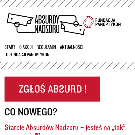
Przejdź
do
treści
START
O AKCJI
REGULAMIN
AKTUALNOŚCI
O FUNDACJI PANOPTYKON
CO NOWEGO?
Starcie Absurdów Nadzoru – jesteś na „tak”