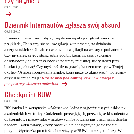
czy na „nie”?
03.10.2015
Dziennik Internautów zgłasza swój absurd
08.09.2015
Dziennik Internautów dołączył się do naszej akcji i zgłosił nam swój
przykład: „Oburzamy się na inwigilację w internecie, na działania
amerykańskich służb, ale co wiemy o inwigilacji na własnym podwórku?
Czy myślałeś, że gdy stoisz sobie pod blokiem, możesz być ciągle
obserwowany np. przez człowieka ze straży miejskiej, który siedzi przy
biurku i pije kawę? Czy myślałeś, ile naprawdę kamer może być w Twojej
okolicy? A może spojrzysz na mapkę, która może to ukazywać?”. Polecamy
artykuł Marcina Maja:
Ktoś nasikał pod kamerą, czyli inwigilacja z
perspektywy własnego podwórka
.
Checkpoint BUW
08.09.2015
Biblioteka Uniwersytecka w Warszawie. Jedna z najważniejszych bibliotek
akademickich w stolicy. Codziennie przewijają się przez nią setki studentów,
doktorantów i pracowników naukowych. Są również pasjonaci, samodzielni
badacze i warszawiacy, którzy poszukują niedostępnych gdzie indziej
pozycji. Wycieczka po mieście bez wizyty w BUW-ie też się nie liczy. W