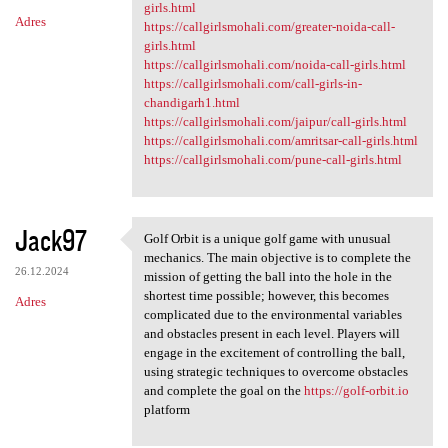
girls.html
Adres
https://callgirlsmohali.com/greater-noida-call-
girls.html
https://callgirlsmohali.com/noida-call-girls.html
https://callgirlsmohali.com/call-girls-in-
chandigarh1.html
https://callgirlsmohali.com/jaipur/call-girls.html
https://callgirlsmohali.com/amritsar-call-girls.html
https://callgirlsmohali.com/pune-call-girls.html
Jack97
Golf Orbit is a unique golf game with unusual
Golf Orbit is a unique golf
mechanics. The main objective is to complete the
26.12.2024
mission of getting the ball into the hole in the
shortest time possible; however, this becomes
Adres
complicated due to the environmental variables
and obstacles present in each level. Players will
engage in the excitement of controlling the ball,
using strategic techniques to overcome obstacles
and complete the goal on the
https://golf-orbit.io
platform