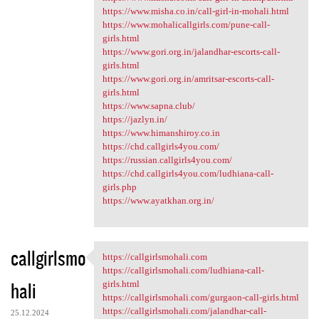
https://www.misha.co.in/call-girl-in-mohali.html
https://www.mohalicallgirls.com/pune-call-
girls.html
https://www.gori.org.in/jalandhar-escorts-call-
girls.html
https://www.gori.org.in/amritsar-escorts-call-
girls.html
https://www.sapna.club/
https://jazlyn.in/
https://www.himanshiroy.co.in
https://chd.callgirls4you.com/
https://russian.callgirls4you.com/
https://chd.callgirls4you.com/ludhiana-call-
girls.php
https://www.ayatkhan.org.in/
callgirlsmo
https://callgirlsmohali.com
https://callgirlsmohali.com
https://callgirlsmohali.com/ludhiana-call-
hali
girls.html
https://callgirlsmohali.com/gurgaon-call-girls.html
https://callgirlsmohali.com/jalandhar-call-
25.12.2024