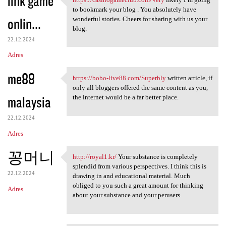
link game
https://casinogameclub.com
to bookmark your blog . You absolutely have
onlin...
wonderful stories. Cheers for sharing with us your
blog.
22.12.2024
Adres
me88
https://bobo-live88.com/Superbly
written article, if
https://bobo-live88.com
only all bloggers offered the same content as you,
malaysia
the internet would be a far better place.
22.12.2024
Adres
꽁머니
http://royal1.kr/
Your substance is completely
http://royal1.kr/ Your
splendid from various perspectives. I think this is
22.12.2024
drawing in and educational material. Much
obliged to you such a great amount for thinking
Adres
about your substance and your perusers.