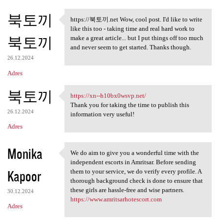
북토끼
https://북토끼.net Wow, cool post. I'd like to write
https://북토끼.net Wow, cool
like this too - taking time and real hard work to
북토끼
make a great article... but I put things off too much
and never seem to get started. Thanks though.
26.12.2024
Adres
북토끼
https://xn--h10bx0wsvp.net/
https://xn--h10bx0wsvp.net/
Thank you for taking the time to publish this
26.12.2024
information very useful!
Adres
Monika
We do aim to give you a wonderful time with the
We do aim to give you a
independent escorts in Amritsar. Before sending
Kapoor
them to your service, we do verify every profile. A
thorough background check is done to ensure that
these girls are hassle-free and wise partners.
30.12.2024
https://www.amritsarhotescort.com
Adres