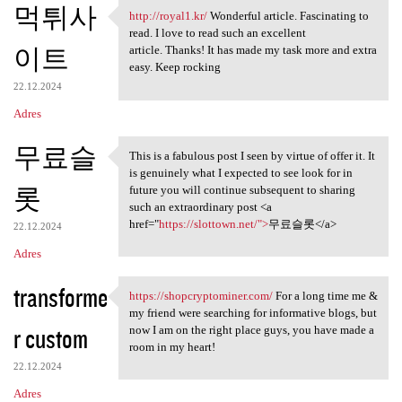
먹튀사
http://royal1.kr/
Wonderful article. Fascinating to
http://royal1.kr/ Wonderful
read. I love to read such an excellent
이트
article. Thanks! It has made my task more and extra
easy. Keep rocking
22.12.2024
Adres
무료슬
This is a fabulous post I seen by virtue of offer it. It
This is a fabulous post I
is genuinely what I expected to see look for in
롯
future you will continue subsequent to sharing
such an extraordinary post <a
href="
https://slottown.net/">
무료슬롯</a>
22.12.2024
Adres
transforme
https://shopcryptominer.com/
For a long time me &
https://shopcryptominer.com/
my friend were searching for informative blogs, but
r custom
now I am on the right place guys, you have made a
room in my heart!
22.12.2024
Adres