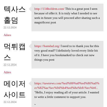
텍사스
http://114holdem.com/
This is a great post I seen
http://114holdem.com/ This is
because of offer it. It is truly what I needed to see
홀덤
seek in future you will proceed after sharing such a
magnificent post
22.12.2024
Adres
먹튀캡
https://bamdad.org/
I need to to thank you for this
https://bamdad.org/ I need to
very good read!! I definitely loved every little bit
스
of it. I have you bookmarked to check out new
things you post
22.12.2024
Adres
메이저
https://tawnews.com/%ed%86%a0%ed%86%a0%
https://tawnews.com/%ed%86%a0
ec%82%ac%ec%9d%b4%ed%8a%b8-%ec%b6...
사이트
"Hello, I enjoy reading all of your article. I wanted
to write a little comment to support you.
22.12.2024
"