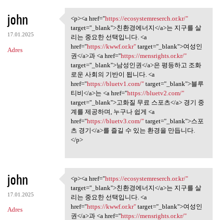
john
<p><a href="
https://ecosystemreserch.or.kr/"
<p><a href="https:/
target="_blank">친환경에너지</a>는 지구를 살
17.01.2025
리는 중요한 선택입니다. <a
href="
https://kwwf.or.kr"
target="_blank">여성인
Adres
권</a>과 <a href="
https://mensrights.or.kr/"
target="_blank">남성인권</a>은 평등하고 조화
로운 사회의 기반이 됩니다. <a
href="
https://bluetv1.com/"
target="_blank">블루
티비</a>는 <a href="
https://bluetv2.com/"
target="_blank">고화질 무료 스포츠</a> 경기 중
계를 제공하며, 누구나 쉽게 <a
href="
https://bluetv3.com/"
target="_blank">스포
츠 경기</a>를 즐길 수 있는 환경을 만듭니다.
</p>
john
<p><a href="
https://ecosystemreserch.or.kr/"
<p><a href="https:/
target="_blank">친환경에너지</a>는 지구를 살
17.01.2025
리는 중요한 선택입니다. <a
href="
https://kwwf.or.kr"
target="_blank">여성인
Adres
권</a>과 <a href="
https://mensrights.or.kr/"