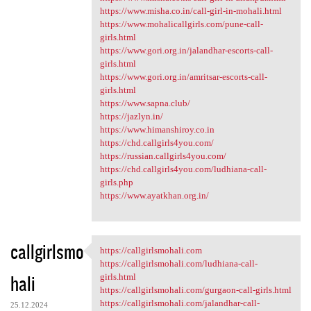
https://www.misha.co.in/call-girl-in-mohali.html
https://www.mohalicallgirls.com/pune-call-
girls.html
https://www.gori.org.in/jalandhar-escorts-call-
girls.html
https://www.gori.org.in/amritsar-escorts-call-
girls.html
https://www.sapna.club/
https://jazlyn.in/
https://www.himanshiroy.co.in
https://chd.callgirls4you.com/
https://russian.callgirls4you.com/
https://chd.callgirls4you.com/ludhiana-call-
girls.php
https://www.ayatkhan.org.in/
callgirlsmo
https://callgirlsmohali.com
https://callgirlsmohali.com
https://callgirlsmohali.com/ludhiana-call-
hali
girls.html
https://callgirlsmohali.com/gurgaon-call-girls.html
https://callgirlsmohali.com/jalandhar-call-
25.12.2024