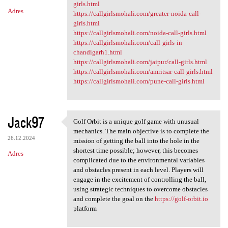
girls.html
Adres
https://callgirlsmohali.com/greater-noida-call-
girls.html
https://callgirlsmohali.com/noida-call-girls.html
https://callgirlsmohali.com/call-girls-in-
chandigarh1.html
https://callgirlsmohali.com/jaipur/call-girls.html
https://callgirlsmohali.com/amritsar-call-girls.html
https://callgirlsmohali.com/pune-call-girls.html
Jack97
Golf Orbit is a unique golf game with unusual
Golf Orbit is a unique golf
mechanics. The main objective is to complete the
26.12.2024
mission of getting the ball into the hole in the
shortest time possible; however, this becomes
Adres
complicated due to the environmental variables
and obstacles present in each level. Players will
engage in the excitement of controlling the ball,
using strategic techniques to overcome obstacles
and complete the goal on the
https://golf-orbit.io
platform