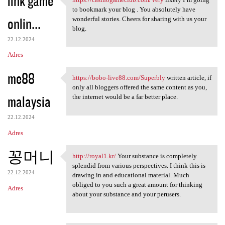
link game
https://casinogameclub.com
to bookmark your blog . You absolutely have
onlin...
wonderful stories. Cheers for sharing with us your
blog.
22.12.2024
Adres
me88
https://bobo-live88.com/Superbly
written article, if
https://bobo-live88.com
only all bloggers offered the same content as you,
malaysia
the internet would be a far better place.
22.12.2024
Adres
꽁머니
http://royal1.kr/
Your substance is completely
http://royal1.kr/ Your
splendid from various perspectives. I think this is
22.12.2024
drawing in and educational material. Much
obliged to you such a great amount for thinking
Adres
about your substance and your perusers.