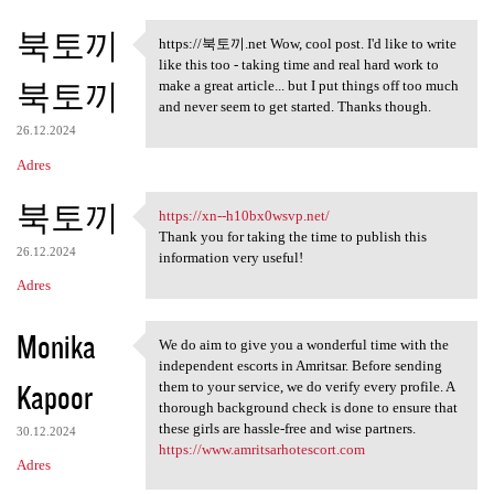
북토끼
https://북토끼.net Wow, cool post. I'd like to write
https://북토끼.net Wow, cool
like this too - taking time and real hard work to
북토끼
make a great article... but I put things off too much
and never seem to get started. Thanks though.
26.12.2024
Adres
북토끼
https://xn--h10bx0wsvp.net/
https://xn--h10bx0wsvp.net/
Thank you for taking the time to publish this
26.12.2024
information very useful!
Adres
Monika
We do aim to give you a wonderful time with the
We do aim to give you a
independent escorts in Amritsar. Before sending
Kapoor
them to your service, we do verify every profile. A
thorough background check is done to ensure that
these girls are hassle-free and wise partners.
30.12.2024
https://www.amritsarhotescort.com
Adres