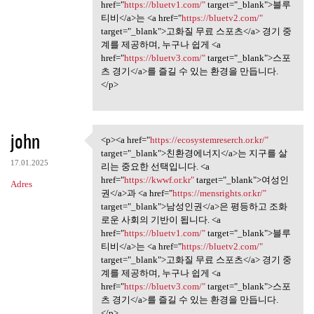
href="
https://bluetv1.com/"
target="_blank">블루
티비</a>는 <a href="
https://bluetv2.com/"
target="_blank">고화질 무료 스포츠</a> 경기 중
계를 제공하며, 누구나 쉽게 <a
href="
https://bluetv3.com/"
target="_blank">스포
츠 경기</a>를 즐길 수 있는 환경을 만듭니다.
</p>
john
<p><a href="
https://ecosystemreserch.or.kr/"
<p><a href="https:/
target="_blank">친환경에너지</a>는 지구를 살
17.01.2025
리는 중요한 선택입니다. <a
href="
https://kwwf.or.kr"
target="_blank">여성인
Adres
권</a>과 <a href="
https://mensrights.or.kr/"
target="_blank">남성인권</a>은 평등하고 조화
로운 사회의 기반이 됩니다. <a
href="
https://bluetv1.com/"
target="_blank">블루
티비</a>는 <a href="
https://bluetv2.com/"
target="_blank">고화질 무료 스포츠</a> 경기 중
계를 제공하며, 누구나 쉽게 <a
href="
https://bluetv3.com/"
target="_blank">스포
츠 경기</a>를 즐길 수 있는 환경을 만듭니다.
</p>