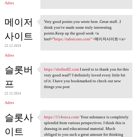
Adres
메이저
Very good points you wrote here..Great stuff...I
Very good points you wrote
think you've made some truly interesting
사이트
points.Keep up the good work <a
href="
https://tabsicons.com/">
메이저사이트</a>
22.12.2024
Adres
슬롯버
https://slotbuff2.com
I need to to thank you for this
https://slotbuff2.com I need
very good read!! I definitely loved every little bit
프
of it. I have you bookmarked to check out new
things you post
22.12.2024
Adres
슬롯사
https://114onca.com/
Your substance is completely
https://114onca.com/ Your
splendid from various perspectives. I think this is
이트
drawing in and educational material. Much
obliged to you such a great amount for thinking