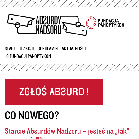
Przejdź
do
treści
START
O AKCJI
REGULAMIN
AKTUALNOŚCI
O FUNDACJI PANOPTYKON
CO NOWEGO?
Starcie Absurdów Nadzoru – jesteś na „tak”