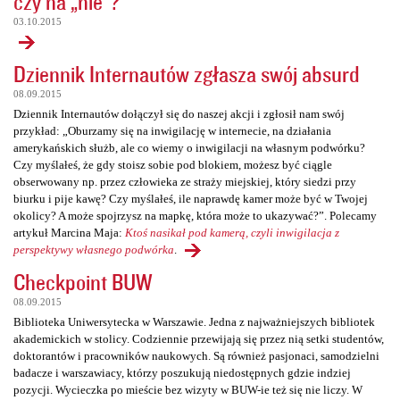
czy na „nie”?
03.10.2015
Dziennik Internautów zgłasza swój absurd
08.09.2015
Dziennik Internautów dołączył się do naszej akcji i zgłosił nam swój
przykład: „Oburzamy się na inwigilację w internecie, na działania
amerykańskich służb, ale co wiemy o inwigilacji na własnym podwórku?
Czy myślałeś, że gdy stoisz sobie pod blokiem, możesz być ciągle
obserwowany np. przez człowieka ze straży miejskiej, który siedzi przy
biurku i pije kawę? Czy myślałeś, ile naprawdę kamer może być w Twojej
okolicy? A może spojrzysz na mapkę, która może to ukazywać?”. Polecamy
artykuł Marcina Maja:
Ktoś nasikał pod kamerą, czyli inwigilacja z
perspektywy własnego podwórka
.
Checkpoint BUW
08.09.2015
Biblioteka Uniwersytecka w Warszawie. Jedna z najważniejszych bibliotek
akademickich w stolicy. Codziennie przewijają się przez nią setki studentów,
doktorantów i pracowników naukowych. Są również pasjonaci, samodzielni
badacze i warszawiacy, którzy poszukują niedostępnych gdzie indziej
pozycji. Wycieczka po mieście bez wizyty w BUW-ie też się nie liczy. W