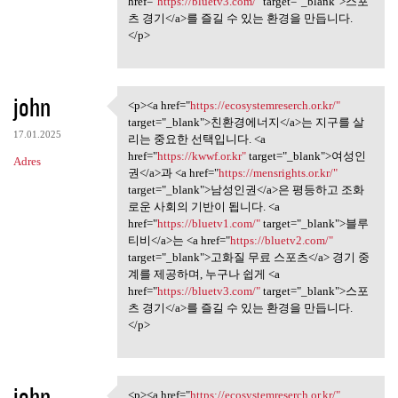
href="
https://bluetv3.com/"
target="_blank">스포
츠 경기</a>를 즐길 수 있는 환경을 만듭니다.
</p>
john
<p><a href="
https://ecosystemreserch.or.kr/"
<p><a href="https:/
target="_blank">친환경에너지</a>는 지구를 살
17.01.2025
리는 중요한 선택입니다. <a
href="
https://kwwf.or.kr"
target="_blank">여성인
Adres
권</a>과 <a href="
https://mensrights.or.kr/"
target="_blank">남성인권</a>은 평등하고 조화
로운 사회의 기반이 됩니다. <a
href="
https://bluetv1.com/"
target="_blank">블루
티비</a>는 <a href="
https://bluetv2.com/"
target="_blank">고화질 무료 스포츠</a> 경기 중
계를 제공하며, 누구나 쉽게 <a
href="
https://bluetv3.com/"
target="_blank">스포
츠 경기</a>를 즐길 수 있는 환경을 만듭니다.
</p>
john
<p><a href="
https://ecosystemreserch.or.kr/"