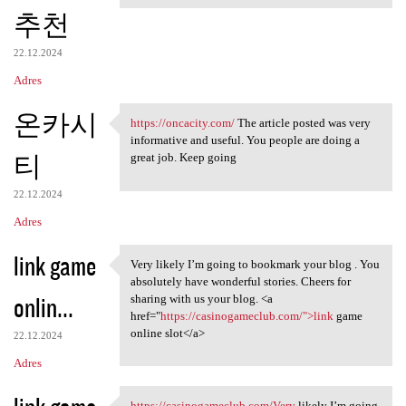
추천
22.12.2024
Adres
온카시
https://oncacity.com/
The article posted was very
https://oncacity.com/ The
informative and useful. You people are doing a
티
great job. Keep going
22.12.2024
Adres
link game
Very likely I’m going to bookmark your blog . You
Very likely I’m going to
absolutely have wonderful stories. Cheers for
onlin...
sharing with us your blog. <a
href="
https://casinogameclub.com/">link
game
online slot</a>
22.12.2024
Adres
https://casinogameclub.com/Very
likely I’m going