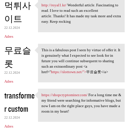
먹튀사
http://royal1.kr/
Wonderful article. Fascinating to
http://royal1.kr/ Wonderful
read. I love to read such an excellent
이트
article. Thanks! It has made my task more and extra
easy. Keep rocking
22.12.2024
Adres
무료슬
This is a fabulous post I seen by virtue of offer it. It
This is a fabulous post I
is genuinely what I expected to see look for in
롯
future you will continue subsequent to sharing
such an extraordinary post <a
href="
https://slottown.net/">
무료슬롯</a>
22.12.2024
Adres
transforme
https://shopcryptominer.com/
For a long time me &
https://shopcryptominer.com/
my friend were searching for informative blogs, but
r custom
now I am on the right place guys, you have made a
room in my heart!
22.12.2024
Adres