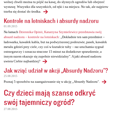
wolnej chwili można tu pójść na kawę, do słynnych ogrodów lub obejrzeć
wystawę. Wszystko dla wszystkich, od ręki i na miejscu. No tak, ale najpierw
trzeba się dostać do środka.
Kontrole na lotniskach i absurdy nadzoru
01.09.2015
Na łamach
Dziennika Opinii, Katarzyna Szymielewicz przedstawia swój
absurd nadzoru – kontrole na lotniskach
: „Dokładnie ten sam przedmiot –
ładowarka, kawałek kabla, but na podwyższonej podeszwie, pasek, kawałek
metalu gdzieś przy ciele, czy coś w kształcie tuby – raz uruchamia sygnał
ostrzegawczy i oznacza stracone 15 minut na dodatkowe sprawdzenie, a
innym razem okazuje się zupełnie niewidzialny”. A jaki absurd nadzoru
uwiera Ciebie najbardziej?
Jak wziąć udział w akcji „Absurdy Nadzoru"?
25.08.2015
Poznaj 5 sposobów na zaangażowanie się w akcję „Absurdy Nadzoru".
Czy dzieci mają szanse odkryć
swój tajemniczy ogród?
27.08.2015