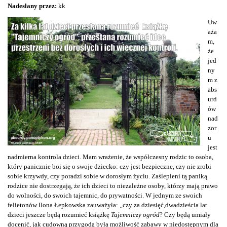
Nadesłany przez:
kk
Uw
aża
m,
że
jed
ny
m z
abs
urd
ów
nad
zor
u
jest
nadmierna kontrola dzieci. Mam wrażenie, że współczesny rodzic to osoba,
który panicznie boi się o swoje dziecko: czy jest bezpieczne, czy nie zrobi
sobie krzywdy, czy poradzi sobie w dorosłym życiu. Zaślepieni tą paniką
rodzice nie dostrzegają, że ich dzieci to niezależne osoby, którzy mają prawo
do wolności, do swoich tajemnic, do prywatności. W jednym ze swoich
felietonów Ilona Łepkowska zauważyła: „czy za dziesięć,dwadzieścia lat
dzieci jeszcze będą rozumieć książkę
Tajemniczy ogród
? Czy będą umiały
docenić, jak cudowną przygodą była możliwość zabawy w niedostępnym dla