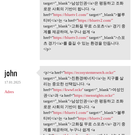
target="_blank">남성인권</a>은 평등하고 조화
로운 사회의 기반이 됩니다. <a
href="
https://bluetv1.com/"
target="_blank">블루
티비</a>는 <a href="
https://bluetv2.com/"
target="_blank">고화질 무료 스포츠</a> 경기 중
계를 제공하며, 누구나 쉽게 <a
href="
https://bluetv3.com/"
target="_blank">스포
츠 경기</a>를 즐길 수 있는 환경을 만듭니다.
</p>
john
<p><a href="
https://ecosystemreserch.or.kr/"
<p><a href="https:/
target="_blank">친환경에너지</a>는 지구를 살
17.01.2025
리는 중요한 선택입니다. <a
href="
https://kwwf.or.kr"
target="_blank">여성인
Adres
권</a>과 <a href="
https://mensrights.or.kr/"
target="_blank">남성인권</a>은 평등하고 조화
로운 사회의 기반이 됩니다. <a
href="
https://bluetv1.com/"
target="_blank">블루
티비</a>는 <a href="
https://bluetv2.com/"
target="_blank">고화질 무료 스포츠</a> 경기 중
계를 제공하며, 누구나 쉽게 <a