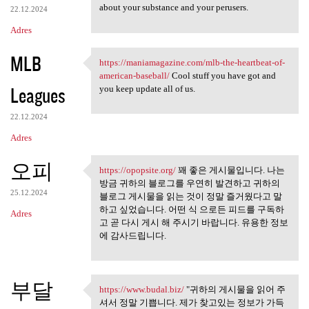
about your substance and your perusers.
22.12.2024
Adres
MLB
https://maniamagazine.com/mlb-the-heartbeat-of-
https://maniamagazine.com/mlb
american-baseball/
Cool stuff you have got and
Leagues
you keep update all of us.
22.12.2024
Adres
오피
https://opopsite.org/
꽤 좋은 게시물입니다. 나는
https://opopsite.org/ 꽤 좋은
방금 귀하의 블로그를 우연히 발견하고 귀하의
25.12.2024
블로그 게시물을 읽는 것이 정말 즐거웠다고 말
하고 싶었습니다. 어떤 식 으로든 피드를 구독하
Adres
고 곧 다시 게시 해 주시기 바랍니다. 유용한 정보
에 감사드립니다.
부달
https://www.budal.biz/
"귀하의 게시물을 읽어 주
https://www.budal.biz/ "귀하의
셔서 정말 기쁩니다. 제가 찾고있는 정보가 가득