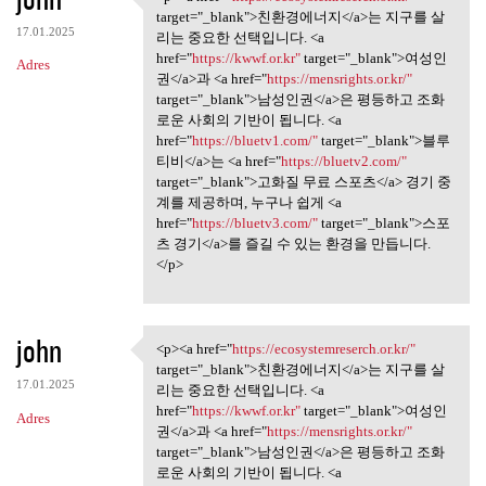
<p><a href="https:/
target="_blank">친환경에너지</a>는 지구를 살
17.01.2025
리는 중요한 선택입니다. <a
href="
https://kwwf.or.kr"
target="_blank">여성인
Adres
권</a>과 <a href="
https://mensrights.or.kr/"
target="_blank">남성인권</a>은 평등하고 조화
로운 사회의 기반이 됩니다. <a
href="
https://bluetv1.com/"
target="_blank">블루
티비</a>는 <a href="
https://bluetv2.com/"
target="_blank">고화질 무료 스포츠</a> 경기 중
계를 제공하며, 누구나 쉽게 <a
href="
https://bluetv3.com/"
target="_blank">스포
츠 경기</a>를 즐길 수 있는 환경을 만듭니다.
</p>
john
<p><a href="
https://ecosystemreserch.or.kr/"
<p><a href="https:/
target="_blank">친환경에너지</a>는 지구를 살
17.01.2025
리는 중요한 선택입니다. <a
href="
https://kwwf.or.kr"
target="_blank">여성인
Adres
권</a>과 <a href="
https://mensrights.or.kr/"
target="_blank">남성인권</a>은 평등하고 조화
로운 사회의 기반이 됩니다. <a