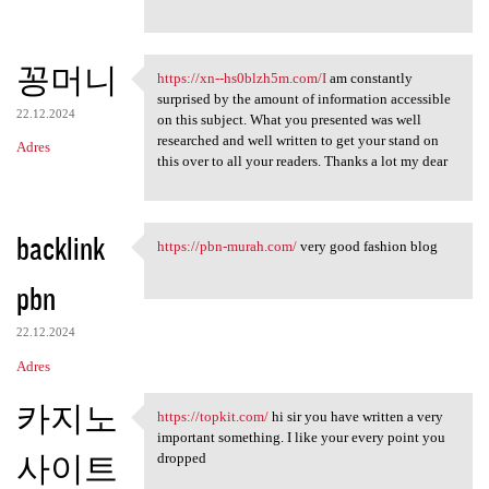
e
꽁머니
https://xn--hs0blzh5m.com/I
am constantly
https://xn--hs0blzh5m.com/I
surprised by the amount of information accessible
22.12.2024
on this subject. What you presented was well
researched and well written to get your stand on
Adres
this over to all your readers. Thanks a lot my dear
backlink
https://pbn-murah.com/
very good fashion blog
https://pbn-murah.com/ very
pbn
22.12.2024
Adres
카지노
https://topkit.com/
hi sir you have written a very
https://topkit.com/ hi sir
important something. I like your every point you
사이트
dropped