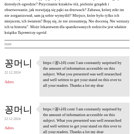
dorosłych ogrodzie? Przycinanie krzaków róż, pielenie grządek i
obserwowanie, jak rozwijają się pąki na drzewach? Zabawa, której nikt im
nie zorganizował, sam ją sobie wymyślił? Miejsce, które było tylko ich
miejscem, ich światem? Boję się, że nie zrozumieją. Nie docenią. Nie wzruszy
ich ta historia”. Może lekarstwem dla spanikowanych rodziców jest właśnie
książka
Tajemniczy ogród
.
inne
K
꽁머니
https://꽁나라.com/ I am constantly surprised by
https://꽁나라.com/ I am
o
the amount of information accessible on this
22.12.2024
m
subject. What you presented was well researched
and well written to get your stand on this over to
Adres
e
all your readers. Thanks a lot my dear
n
t
꽁머니
a
https://꽁나라.com/ I am constantly surprised by
https://꽁나라.com/ I am
the amount of information accessible on this
r
22.12.2024
subject. What you presented was well researched
z
and well written to get your stand on this over to
Adres
all your readers. Thanks a lot my dear