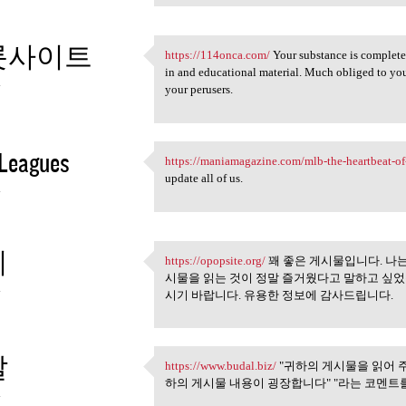
롯사이트
https://114onca.com/
Your substance is completel
https://114onca.com/ Your
in and educational material. Much obliged to yo
4
your perusers.
Leagues
https://maniamagazine.com/mlb-the-heartbeat-of
https://maniamagazine.com/mlb
update all of us.
4
피
https://opopsite.org/
꽤 좋은 게시물입니다. 나
https://opopsite.org/ 꽤 좋은
시물을 읽는 것이 정말 즐거웠다고 말하고 싶었습
4
시기 바랍니다. 유용한 정보에 감사드립니다.
달
https://www.budal.biz/
"귀하의 게시물을 읽어 주
https://www.budal.biz/ "귀하의
하의 게시물 내용이 굉장합니다" "라는 코멘트
4