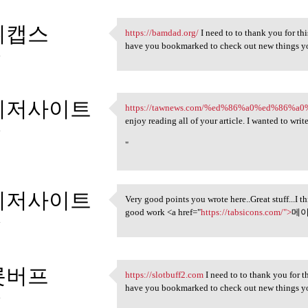
튀캡스
https://bamdad.org/
I need to to thank you for this
https://bamdad.org/ I need to
have you bookmarked to check out new things y
4
이저사이트
https://tawnews.com/%ed%86%a0%ed%86%
https://tawnews.com/%ed%86%a0
enjoy reading all of your article. I wanted to wri
4
"
이저사이트
Very good points you wrote here..Great stuff...I 
Very good points you wrote
good work <a href="
https://tabsicons.com/">
메이
4
롯버프
https://slotbuff2.com
I need to to thank you for thi
https://slotbuff2.com I need
have you bookmarked to check out new things y
4