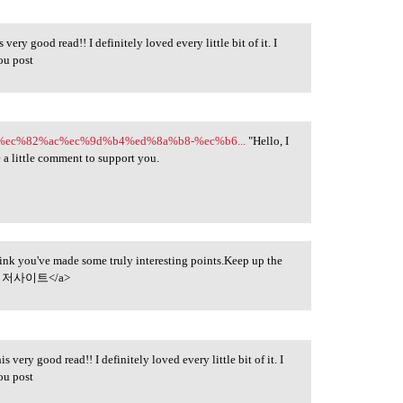
 very good read!! I definitely loved every little bit of it. I
ou post
a0%ec%82%ac%ec%9d%b4%ed%8a%b8-%ec%b6...
"Hello, I
te a little comment to support you.
think you've made some truly interesting points.Keep up the
저사이트</a>
s very good read!! I definitely loved every little bit of it. I
ou post