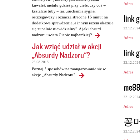
Adres
kawałek metalu gdzieś przy ciele, czy coś w
kształcie tuby – raz uruchamia sygnał
link 
ostrzegawczy i oznacza stracone 15 minut na
dodatkowe sprawdzenie, a innym razem okazuje
22.12.202
się zupełnie niewidzialny”. A jaki absurd
nadzoru uwiera Ciebie najbardziej?
Adres
Jak wziąć udział w akcji
link 
„Absurdy Nadzoru"?
25.08.2015
22.12.202
Poznaj 5 sposobów na zaangażowanie się w
Adres
akcję „Absurdy Nadzoru".
me88
22.12.202
Adres
꽁
22.12.202