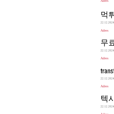
Adres
먹
22.12.202
Adres
무
22.12.202
Adres
trans
22.12.202
Adres
텍
22.12.202