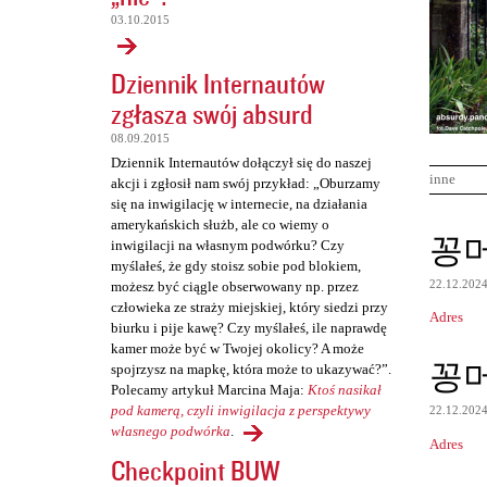
03.10.2015
Dziennik Internautów
zgłasza swój absurd
08.09.2015
Dziennik Internautów dołączył się do naszej
inne
akcji i zgłosił nam swój przykład: „Oburzamy
się na inwigilację w internecie, na działania
amerykańskich służb, ale co wiemy o
K
꽁
inwigilacji na własnym podwórku? Czy
o
myślałeś, że gdy stoisz sobie pod blokiem,
22.12.202
możesz być ciągle obserwowany np. przez
m
człowieka ze straży miejskiej, który siedzi przy
Adres
e
biurku i pije kawę? Czy myślałeś, ile naprawdę
kamer może być w Twojej okolicy? A może
n
꽁
spojrzysz na mapkę, która może to ukazywać?”.
t
Polecamy artykuł Marcina Maja:
Ktoś nasikał
pod kamerą, czyli inwigilacja z perspektywy
a
22.12.202
własnego podwórka
.
r
Adres
Checkpoint BUW
z