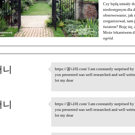
Czy będą umiały d
niedostępnym dla d
obserwowanie, jak r
zorganizował, sam j
światem? Boję się, 
Może lekarstwem dl
ogród
.
머니
https://꽁나라.com/ I am constantly surprised by t
https://꽁나라.com/ I am
you presented was well researched and well writte
4
lot my dear
머니
https://꽁나라.com/ I am constantly surprised by t
https://꽁나라.com/ I am
you presented was well researched and well writte
4
lot my dear