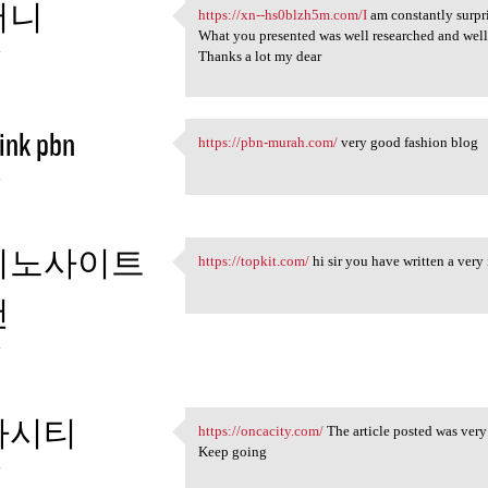
머니
https://xn--hs0blzh5m.com/I
am constantly surpri
https://xn--hs0blzh5m.com/I
What you presented was well researched and well w
4
Thanks a lot my dear
ink pbn
https://pbn-murah.com/
very good fashion blog
https://pbn-murah.com/ very
4
지노사이트
https://topkit.com/
hi sir you have written a ver
https://topkit.com/ hi sir
천
4
카시티
https://oncacity.com/
The article posted was very
https://oncacity.com/ The
Keep going
4