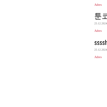
Adres
툰
25.12.202
Adres
ssss
25.12.202
Adres