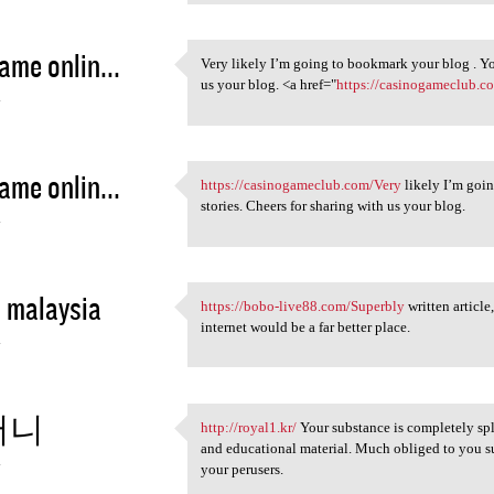
game onlin...
Very likely I’m going to bookmark your blog . Yo
Very likely I’m going to
us your blog. <a href="
https://casinogameclub.c
4
game onlin...
https://casinogameclub.com/Very
likely I’m goi
https://casinogameclub.com
stories. Cheers for sharing with us your blog.
4
 malaysia
https://bobo-live88.com/Superbly
written article
https://bobo-live88.com
internet would be a far better place.
4
머니
http://royal1.kr/
Your substance is completely sple
http://royal1.kr/ Your
and educational material. Much obliged to you s
4
your perusers.