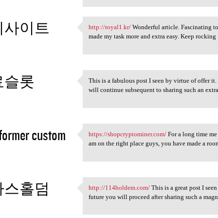
튀사이트
http://royal1.kr/
Wonderful article. Fascinating to 
http://royal1.kr/ Wonderful
made my task more and extra easy. Keep rocking
4
료슬롯
This is a fabulous post I seen by virtue of offer it
This is a fabulous post I
will continue subsequent to sharing such an extr
4
former custom
https://shopcryptominer.com/
For a long time me 
https://shopcryptominer.com/
am on the right place guys, you have made a roo
4
사스홀덤
http://114holdem.com/
This is a great post I seen
http://114holdem.com/ This is
future you will proceed after sharing such a magn
4