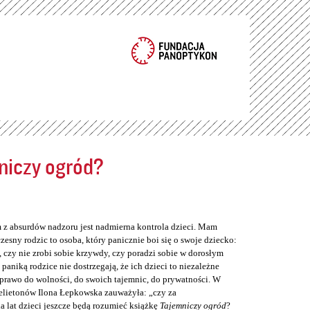
niczy ogród?
z absurdów nadzoru jest nadmierna kontrola dzieci. Mam
zesny rodzic to osoba, który panicznie boi się o swoje dziecko:
, czy nie zrobi sobie krzywdy, czy poradzi sobie w dorosłym
 paniką rodzice nie dostrzegają, że ich dzieci to niezależne
 prawo do wolności, do swoich tajemnic, do prywatności. W
elietonów Ilona Łepkowska zauważyła: „czy za
a lat dzieci jeszcze będą rozumieć książkę
Tajemniczy ogród
?