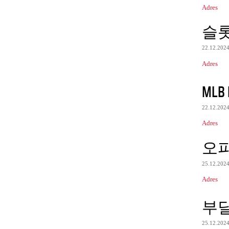
Adres
슬
22.12.202
Adres
MLB 
22.12.202
Adres
오
25.12.202
Adres
부
25.12.202