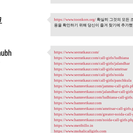
코
https://www.toonkors.org/
확실히 그것의 모든 
https://www.toonkors.org/ 확실히
용을 확인하기 위해 당신이 즐겨 찾기에 추가했
4
hubh
https://www.seeratkaur.com/
https://www.seeratkaur.com/
https://www.seeratkaur.com/call-girls/ludhiana
4
https://www.seeratkaur.com/call-girls/jalandhar
https://www.seeratkaur.com/call-girls/amritsar
https://www.seeratkaur.com/call-girls/noida
https://www.seeratkaur.com/call-girls/panchkula
https://www.hamreetkaur.com/jammu-call-girls.p
https://www.hamreetkaur.com/jalandhar-call-girl
https://www.hamreetkaur.com/ludhiana-call-girls
https://www.hamreetkaur.com
https://www.hamreetkaur.com/amritsar-call-girls
https://www.hamreetkaur.com/greater-noida-call-
https://www.hamreetkaur.com/noida-call-girls.ph
https://www.meribillo.in
https://www.mohalicallgirls.com