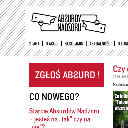
START
O AKCJI
REGULAMIN
AKTUALNOŚCI
O FUN
Czy 
27.08.201
Nadesłan
CO NOWEGO?
Starcie Absurdów Nadzoru
– jesteś na „tak” czy na
„nie”?