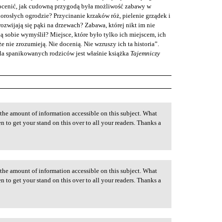
ocenić, jak cudowną przygodą była możliwość zabawy w
orosłych ogrodzie? Przycinanie krzaków róż, pielenie grządek i
ozwijają się pąki na drzewach? Zabawa, której nikt im nie
ą sobie wymyślił? Miejsce, które było tylko ich miejscem, ich
że nie zrozumieją. Nie docenią. Nie wzruszy ich ta historia”.
a spanikowanych rodziców jest właśnie książka
Tajemniczy
he amount of information accessible on this subject. What
n to get your stand on this over to all your readers. Thanks a
he amount of information accessible on this subject. What
n to get your stand on this over to all your readers. Thanks a