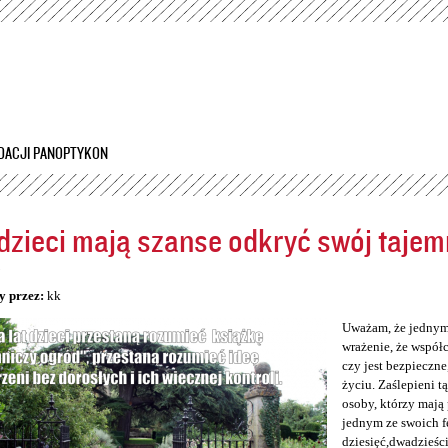
Przejdź
do
treści
DACJI PANOPTYKON
dzieci mają szanse odkryć swój tajem
5
y przez:
kk
Uważam, że jednym 
wrażenie, że współc
czy jest bezpieczne
życiu. Zaślepieni tą
osoby, którzy mają
jednym ze swoich f
dziesięć,dwadzieści