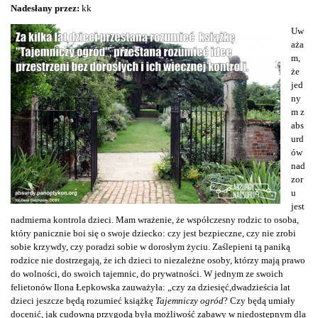
Nadesłany przez:
kk
Uw
aża
m,
że
jed
ny
m z
abs
urd
ów
nad
zor
u
jest
nadmierna kontrola dzieci. Mam wrażenie, że współczesny rodzic to osoba,
który panicznie boi się o swoje dziecko: czy jest bezpieczne, czy nie zrobi
sobie krzywdy, czy poradzi sobie w dorosłym życiu. Zaślepieni tą paniką
rodzice nie dostrzegają, że ich dzieci to niezależne osoby, którzy mają prawo
do wolności, do swoich tajemnic, do prywatności. W jednym ze swoich
felietonów Ilona Łepkowska zauważyła: „czy za dziesięć,dwadzieścia lat
dzieci jeszcze będą rozumieć książkę
Tajemniczy ogród
? Czy będą umiały
docenić, jak cudowną przygodą była możliwość zabawy w niedostępnym dla