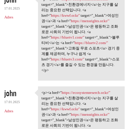
<p><a href="https:/
target="_blank">친환경에너지</a>는 지구를 살
17.01.2025
리는 중요한 선택입니다. <a
href="
https://kwwf.or.kr"
target="_blank">여성인
Adres
권</a>과 <a href="
https://mensrights.or.kr/"
target="_blank">남성인권</a>은 평등하고 조화
로운 사회의 기반이 됩니다. <a
href="
https://bluetv1.com/"
target="_blank">블루
티비</a>는 <a href="
https://bluetv2.com/"
target="_blank">고화질 무료 스포츠</a> 경기 중
계를 제공하며, 누구나 쉽게 <a
href="
https://bluetv3.com/"
target="_blank">스포
츠 경기</a>를 즐길 수 있는 환경을 만듭니다.
</p>
john
<p><a href="
https://ecosystemreserch.or.kr/"
<p><a href="https:/
target="_blank">친환경에너지</a>는 지구를 살
17.01.2025
리는 중요한 선택입니다. <a
href="
https://kwwf.or.kr"
target="_blank">여성인
Adres
권</a>과 <a href="
https://mensrights.or.kr/"
target="_blank">남성인권</a>은 평등하고 조화
로운 사회의 기반이 됩니다. <a