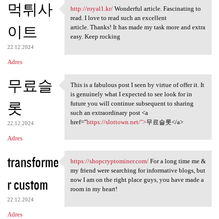
먹튀사
http://royal1.kr/
Wonderful article. Fascinating to
http://royal1.kr/ Wonderful
read. I love to read such an excellent
이트
article. Thanks! It has made my task more and extra
easy. Keep rocking
22.12.2024
Adres
무료슬
This is a fabulous post I seen by virtue of offer it. It
This is a fabulous post I
is genuinely what I expected to see look for in
롯
future you will continue subsequent to sharing
such an extraordinary post <a
href="
https://slottown.net/">
무료슬롯</a>
22.12.2024
Adres
transforme
https://shopcryptominer.com/
For a long time me &
https://shopcryptominer.com/
my friend were searching for informative blogs, but
r custom
now I am on the right place guys, you have made a
room in my heart!
22.12.2024
Adres