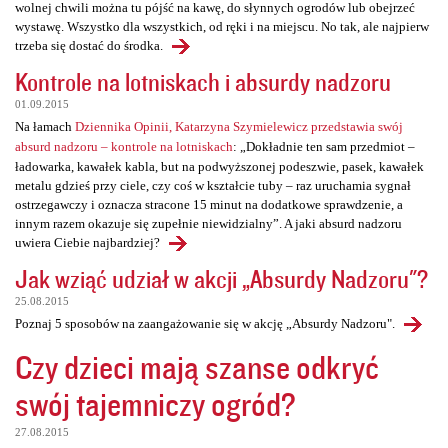
wolnej chwili można tu pójść na kawę, do słynnych ogrodów lub obejrzeć
wystawę. Wszystko dla wszystkich, od ręki i na miejscu. No tak, ale najpierw
trzeba się dostać do środka.
Kontrole na lotniskach i absurdy nadzoru
01.09.2015
Na łamach
Dziennika Opinii, Katarzyna Szymielewicz przedstawia swój
absurd nadzoru – kontrole na lotniskach
: „Dokładnie ten sam przedmiot –
ładowarka, kawałek kabla, but na podwyższonej podeszwie, pasek, kawałek
metalu gdzieś przy ciele, czy coś w kształcie tuby – raz uruchamia sygnał
ostrzegawczy i oznacza stracone 15 minut na dodatkowe sprawdzenie, a
innym razem okazuje się zupełnie niewidzialny”. A jaki absurd nadzoru
uwiera Ciebie najbardziej?
Jak wziąć udział w akcji „Absurdy Nadzoru"?
25.08.2015
Poznaj 5 sposobów na zaangażowanie się w akcję „Absurdy Nadzoru".
Czy dzieci mają szanse odkryć
swój tajemniczy ogród?
27.08.2015