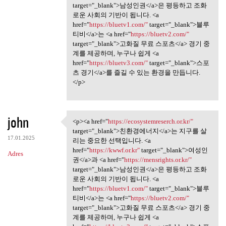
target="_blank">남성인권</a>은 평등하고 조화
로운 사회의 기반이 됩니다. <a
href="
https://bluetv1.com/"
target="_blank">블루
티비</a>는 <a href="
https://bluetv2.com/"
target="_blank">고화질 무료 스포츠</a> 경기 중
계를 제공하며, 누구나 쉽게 <a
href="
https://bluetv3.com/"
target="_blank">스포
츠 경기</a>를 즐길 수 있는 환경을 만듭니다.
</p>
john
<p><a href="
https://ecosystemreserch.or.kr/"
<p><a href="https:/
target="_blank">친환경에너지</a>는 지구를 살
17.01.2025
리는 중요한 선택입니다. <a
href="
https://kwwf.or.kr"
target="_blank">여성인
Adres
권</a>과 <a href="
https://mensrights.or.kr/"
target="_blank">남성인권</a>은 평등하고 조화
로운 사회의 기반이 됩니다. <a
href="
https://bluetv1.com/"
target="_blank">블루
티비</a>는 <a href="
https://bluetv2.com/"
target="_blank">고화질 무료 스포츠</a> 경기 중
계를 제공하며, 누구나 쉽게 <a