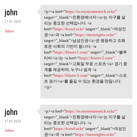
john
<p><a href="
https://ecosystemreserch.or.kr/"
<p><a href="https:/
target="_blank">친환경에너지</a>는 지구를 살
17.01.2025
리는 중요한 선택입니다. <a
href="
https://kwwf.or.kr"
target="_blank">여성인
Adres
권</a>과 <a href="
https://mensrights.or.kr/"
target="_blank">남성인권</a>은 평등하고 조화
로운 사회의 기반이 됩니다. <a
href="
https://bluetv1.com/"
target="_blank">블루
티비</a>는 <a href="
https://bluetv2.com/"
target="_blank">고화질 무료 스포츠</a> 경기 중
계를 제공하며, 누구나 쉽게 <a
href="
https://bluetv3.com/"
target="_blank">스포
츠 경기</a>를 즐길 수 있는 환경을 만듭니다.
</p>
john
<p><a href="
https://ecosystemreserch.or.kr/"
<p><a href="https:/
target="_blank">친환경에너지</a>는 지구를 살
17.01.2025
리는 중요한 선택입니다. <a
href="
https://kwwf.or.kr"
target="_blank">여성인
Adres
권</a>과 <a href="
https://mensrights.or.kr/"