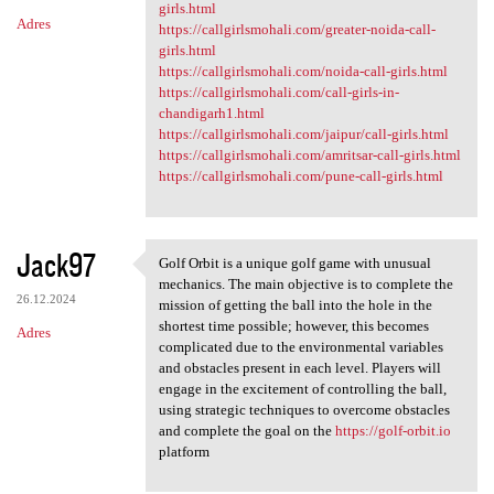
girls.html
Adres
https://callgirlsmohali.com/greater-noida-call-
girls.html
https://callgirlsmohali.com/noida-call-girls.html
https://callgirlsmohali.com/call-girls-in-
chandigarh1.html
https://callgirlsmohali.com/jaipur/call-girls.html
https://callgirlsmohali.com/amritsar-call-girls.html
https://callgirlsmohali.com/pune-call-girls.html
Jack97
Golf Orbit is a unique golf game with unusual
Golf Orbit is a unique golf
mechanics. The main objective is to complete the
26.12.2024
mission of getting the ball into the hole in the
shortest time possible; however, this becomes
Adres
complicated due to the environmental variables
and obstacles present in each level. Players will
engage in the excitement of controlling the ball,
using strategic techniques to overcome obstacles
and complete the goal on the
https://golf-orbit.io
platform