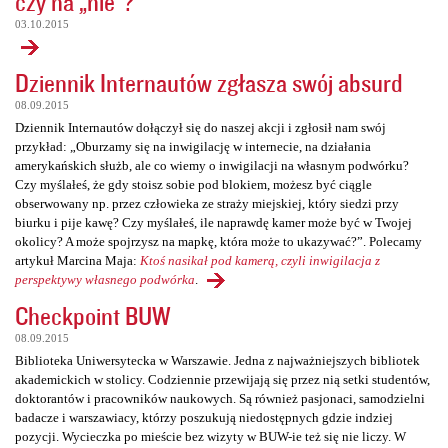
czy na „nie”?
03.10.2015
Dziennik Internautów zgłasza swój absurd
08.09.2015
Dziennik Internautów dołączył się do naszej akcji i zgłosił nam swój
przykład: „Oburzamy się na inwigilację w internecie, na działania
amerykańskich służb, ale co wiemy o inwigilacji na własnym podwórku?
Czy myślałeś, że gdy stoisz sobie pod blokiem, możesz być ciągle
obserwowany np. przez człowieka ze straży miejskiej, który siedzi przy
biurku i pije kawę? Czy myślałeś, ile naprawdę kamer może być w Twojej
okolicy? A może spojrzysz na mapkę, która może to ukazywać?”. Polecamy
artykuł Marcina Maja:
Ktoś nasikał pod kamerą, czyli inwigilacja z
perspektywy własnego podwórka
.
Checkpoint BUW
08.09.2015
Biblioteka Uniwersytecka w Warszawie. Jedna z najważniejszych bibliotek
akademickich w stolicy. Codziennie przewijają się przez nią setki studentów,
doktorantów i pracowników naukowych. Są również pasjonaci, samodzielni
badacze i warszawiacy, którzy poszukują niedostępnych gdzie indziej
pozycji. Wycieczka po mieście bez wizyty w BUW-ie też się nie liczy. W