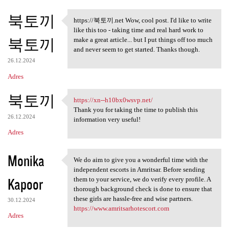
북토끼
https://북토끼.net Wow, cool post. I'd like to write
https://북토끼.net Wow, cool
like this too - taking time and real hard work to
북토끼
make a great article... but I put things off too much
and never seem to get started. Thanks though.
26.12.2024
Adres
북토끼
https://xn--h10bx0wsvp.net/
https://xn--h10bx0wsvp.net/
Thank you for taking the time to publish this
26.12.2024
information very useful!
Adres
Monika
We do aim to give you a wonderful time with the
We do aim to give you a
independent escorts in Amritsar. Before sending
Kapoor
them to your service, we do verify every profile. A
thorough background check is done to ensure that
these girls are hassle-free and wise partners.
30.12.2024
https://www.amritsarhotescort.com
Adres