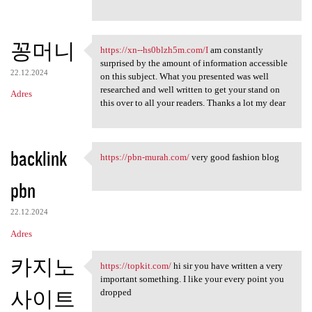
e
꽁머니
https://xn--hs0blzh5m.com/I
am constantly
https://xn--hs0blzh5m.com/I
surprised by the amount of information accessible
22.12.2024
on this subject. What you presented was well
researched and well written to get your stand on
Adres
this over to all your readers. Thanks a lot my dear
backlink
https://pbn-murah.com/
very good fashion blog
https://pbn-murah.com/ very
pbn
22.12.2024
Adres
카지노
https://topkit.com/
hi sir you have written a very
https://topkit.com/ hi sir
important something. I like your every point you
사이트
dropped