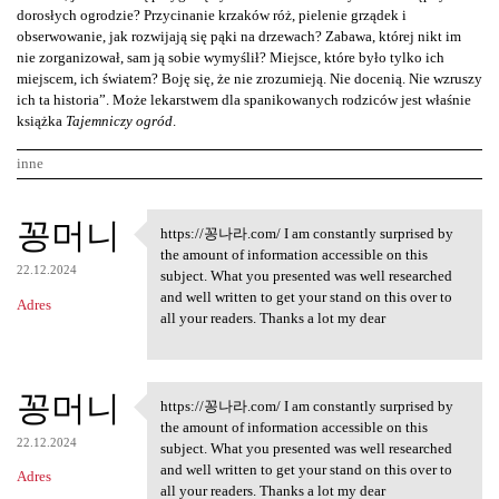
dorosłych ogrodzie? Przycinanie krzaków róż, pielenie grządek i
obserwowanie, jak rozwijają się pąki na drzewach? Zabawa, której nikt im
nie zorganizował, sam ją sobie wymyślił? Miejsce, które było tylko ich
miejscem, ich światem? Boję się, że nie zrozumieją. Nie docenią. Nie wzruszy
ich ta historia”. Może lekarstwem dla spanikowanych rodziców jest właśnie
książka
Tajemniczy ogród
.
inne
K
꽁머니
https://꽁나라.com/ I am constantly surprised by
https://꽁나라.com/ I am
o
the amount of information accessible on this
22.12.2024
m
subject. What you presented was well researched
and well written to get your stand on this over to
Adres
e
all your readers. Thanks a lot my dear
n
t
꽁머니
a
https://꽁나라.com/ I am constantly surprised by
https://꽁나라.com/ I am
the amount of information accessible on this
r
22.12.2024
subject. What you presented was well researched
z
and well written to get your stand on this over to
Adres
all your readers. Thanks a lot my dear