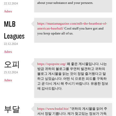
about your substance and your perusers.
22.12.2024
Adres
MLB
https://maniamagazine.com/mlb-the-heartbeat-of-
https://maniamagazine.com/mlb
american-baseball/
Cool stuff you have got and
Leagues
you keep update all of us.
22.12.2024
Adres
오피
https://opopsite.org/
꽤 좋은 게시물입니다. 나는
https://opopsite.org/ 꽤 좋은
방금 귀하의 블로그를 우연히 발견하고 귀하의
25.12.2024
블로그 게시물을 읽는 것이 정말 즐거웠다고 말
하고 싶었습니다. 어떤 식 으로든 피드를 구독하
Adres
고 곧 다시 게시 해 주시기 바랍니다. 유용한 정보
에 감사드립니다.
부달
https://www.budal.biz/
"귀하의 게시물을 읽어 주
https://www.budal.biz/ "귀하의
셔서 정말 기쁩니다. 제가 찾고있는 정보가 가득