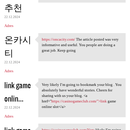
추천
22.12.2024
Adres
온카시
https://oncacity.com/
The article posted was very
https://oncacity.com/ The
informative and useful. You people are doing a
티
great job. Keep going
22.12.2024
Adres
link game
Very likely I’m going to bookmark your blog . You
Very likely I’m going to
absolutely have wonderful stories. Cheers for
onlin...
sharing with us your blog. <a
href="
https://casinogameclub.com/">link
game
online slot</a>
22.12.2024
Adres
https://casinogameclub.com/Very
likely I’m going