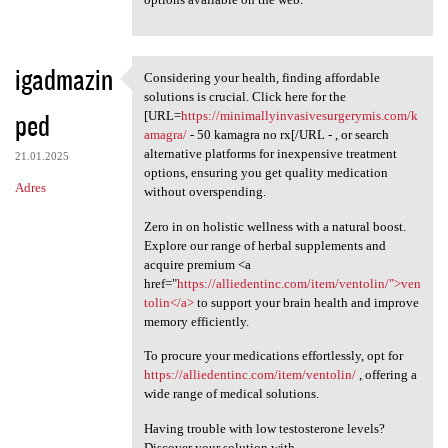
igadmazin
Considering your health, finding affordable
Considering your health,
solutions is crucial. Click here for the
ped
[URL=
https://minimallyinvasivesurgerymis.com/k
amagra/
- 50 kamagra no rx[/URL - , or search
alternative platforms for inexpensive treatment
21.01.2025
options, ensuring you get quality medication
Adres
without overspending.
Zero in on holistic wellness with a natural boost.
Explore our range of herbal supplements and
acquire premium <a
href="
https://alliedentinc.com/item/ventolin/">ven
tolin</a>
to support your brain health and improve
memory efficiently.
To procure your medications effortlessly, opt for
https://alliedentinc.com/item/ventolin/
, offering a
wide range of medical solutions.
Having trouble with low testosterone levels?
Discover your solution with