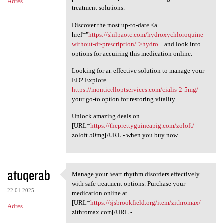
Adres
treatment solutions.
Discover the most up-to-date <a
href="
https://shilpaotc.com/hydroxychloroquine-
without-dr-prescription/">hydro...
and look into
options for acquiring this medication online.
Looking for an effective solution to manage your
ED? Explore
https://monticelloptservices.com/cialis-2-5mg/
-
your go-to option for restoring vitality.
Unlock amazing deals on
[URL=
https://theprettyguineapig.com/zoloft/
-
zoloft 50mg[/URL - when you buy now.
atuqerab
Manage your heart rhythm disorders effectively
Manage your heart rhythm
with safe treatment options. Purchase your
22.01.2025
medication online at
[URL=
https://sjsbrookfield.org/item/zithromax/
-
Adres
zithromax.com[/URL - .