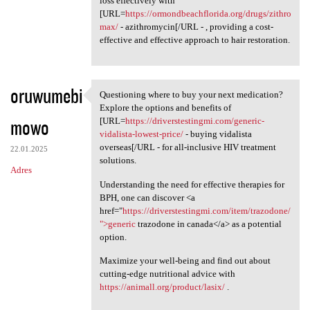
loss effectively with
[URL=
https://ormondbeachflorida.org/drugs/zithro
max/
- azithromycin[/URL - , providing a cost-
effective and effective approach to hair restoration.
oruwumebi
Questioning where to buy your next medication?
Questioning where to buy your
Explore the options and benefits of
mowo
[URL=
https://driverstestingmi.com/generic-
vidalista-lowest-price/
- buying vidalista
overseas[/URL - for all-inclusive HIV treatment
22.01.2025
solutions.
Adres
Understanding the need for effective therapies for
BPH, one can discover <a
href="
https://driverstestingmi.com/item/trazodone/
">generic
trazodone in canada</a> as a potential
option.
Maximize your well-being and find out about
cutting-edge nutritional advice with
https://animall.org/product/lasix/
.