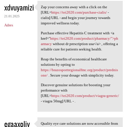
xdvuyamizi
Zap your concerns away with a click on the
Zap your concerns away with a
[URL=
https://tei2020.com/purchase-cialis/
-
21.01.2025
cialis[/URL - and begin your journey towards
improved wellness today.
Adres
Purchase effective Hepatitis C treatment with <a
href="
https://tei2020.com/product/pharmacy/">ph
armacy
without dr prescription usa</a> , offering a
reliable cure for patients seeking health.
Reap the benefits of economical healthcare
solutions by opting to
https://brazosportregionalfmc.org/product/prednis
one/
. Secure your dosage with simplicity today.
Discover genuine solutions for boosting your
performance with
[URL=
https://tei2020.com/product/viagra-generic/
- viagra 50mg[/URL - .
egaaxoliy
Quality eye care solutions are now accessible from