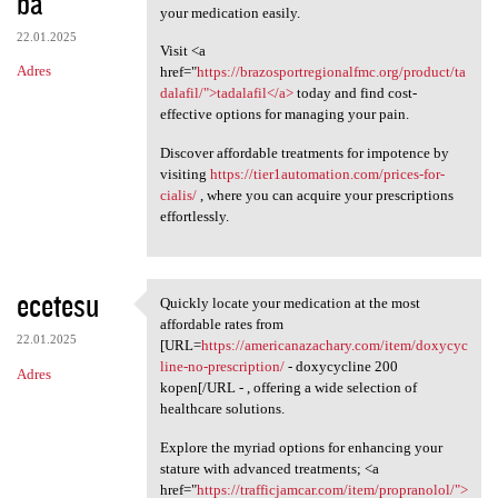
ba
your medication easily.
22.01.2025
Visit <a
Adres
href="
https://brazosportregionalfmc.org/product/ta
dalafil/">tadalafil</a>
today and find cost-
effective options for managing your pain.
Discover affordable treatments for impotence by
visiting
https://tier1automation.com/prices-for-
cialis/
, where you can acquire your prescriptions
effortlessly.
ecetesu
Quickly locate your medication at the most
Quickly locate your
affordable rates from
22.01.2025
[URL=
https://americanazachary.com/item/doxycyc
line-no-prescription/
- doxycycline 200
Adres
kopen[/URL - , offering a wide selection of
healthcare solutions.
Explore the myriad options for enhancing your
stature with advanced treatments; <a
href="
https://trafficjamcar.com/item/propranolol/">