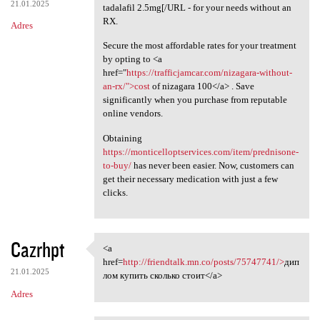
21.01.2025
tadalafil 2.5mg[/URL - for your needs without an
RX.
Adres
Secure the most affordable rates for your treatment
by opting to <a
href="
https://trafficjamcar.com/nizagara-without-
an-rx/">cost
of nizagara 100</a> . Save
significantly when you purchase from reputable
online vendors.
Obtaining
https://monticelloptservices.com/item/prednisone-
to-buy/
has never been easier. Now, customers can
get their necessary medication with just a few
clicks.
Cazrhpt
<a
<a href=http://friendtalk.mn
href=
http://friendtalk.mn.co/posts/75747741/>
дип
21.01.2025
лом купить сколько стоит</a>
Adres