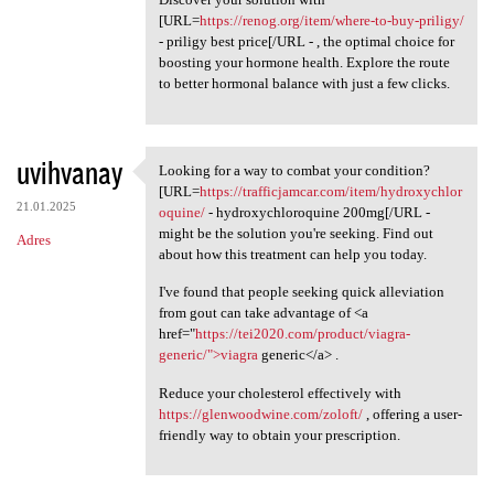
[URL=
https://renog.org/item/where-to-buy-priligy/
- priligy best price[/URL - , the optimal choice for
boosting your hormone health. Explore the route
to better hormonal balance with just a few clicks.
uvihvanay
Looking for a way to combat your condition?
Looking for a way to combat
[URL=
https://trafficjamcar.com/item/hydroxychlor
21.01.2025
oquine/
- hydroxychloroquine 200mg[/URL -
might be the solution you're seeking. Find out
Adres
about how this treatment can help you today.
I've found that people seeking quick alleviation
from gout can take advantage of <a
href="
https://tei2020.com/product/viagra-
generic/">viagra
generic</a> .
Reduce your cholesterol effectively with
https://glenwoodwine.com/zoloft/
, offering a user-
friendly way to obtain your prescription.