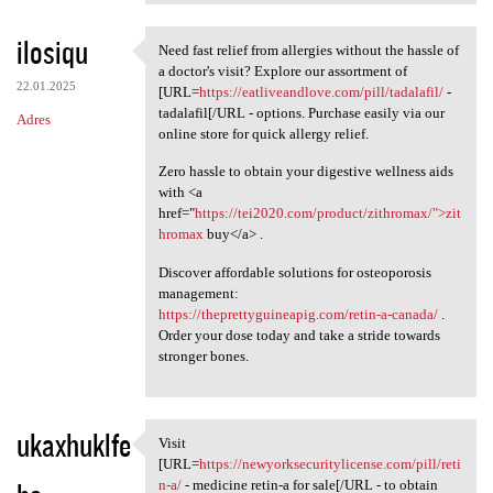
ilosiqu
Need fast relief from allergies without the hassle of
Need fast relief from
a doctor's visit? Explore our assortment of
22.01.2025
[URL=
https://eatliveandlove.com/pill/tadalafil/
-
tadalafil[/URL - options. Purchase easily via our
Adres
online store for quick allergy relief.
Zero hassle to obtain your digestive wellness aids
with <a
href="
https://tei2020.com/product/zithromax/">zit
hromax
buy</a> .
Discover affordable solutions for osteoporosis
management:
https://theprettyguineapig.com/retin-a-canada/
.
Order your dose today and take a stride towards
stronger bones.
ukaxhuklfe
Visit
Visit [URL=https:/
[URL=
https://newyorksecuritylicense.com/pill/reti
n-a/
- medicine retin-a for sale[/URL - to obtain