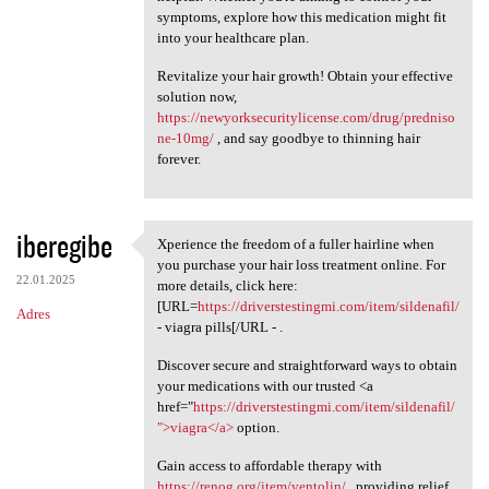
symptoms, explore how this medication might fit
into your healthcare plan.
Revitalize your hair growth! Obtain your effective
solution now,
https://newyorksecuritylicense.com/drug/predniso
ne-10mg/
, and say goodbye to thinning hair
forever.
iberegibe
Xperience the freedom of a fuller hairline when
Xperience the freedom of a
you purchase your hair loss treatment online. For
22.01.2025
more details, click here:
[URL=
https://driverstestingmi.com/item/sildenafil/
Adres
- viagra pills[/URL - .
Discover secure and straightforward ways to obtain
your medications with our trusted <a
href="
https://driverstestingmi.com/item/sildenafil/
">viagra</a>
option.
Gain access to affordable therapy with
https://renog.org/item/ventolin/
, providing relief