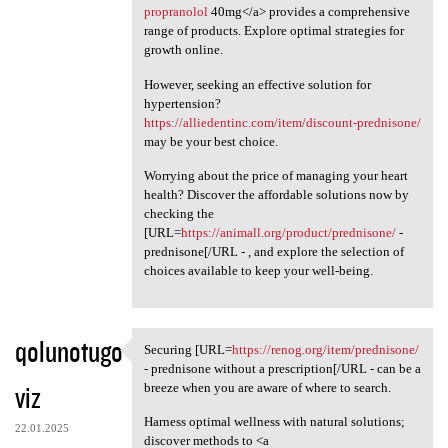
propranolol
40mg</a> provides a comprehensive
range of products. Explore optimal strategies for
growth online.
However, seeking an effective solution for
hypertension?
https://alliedentinc.com/item/discount-prednisone/
may be your best choice.
Worrying about the price of managing your heart
health? Discover the affordable solutions now by
checking the
[URL=
https://animall.org/product/prednisone/
-
prednisone[/URL - , and explore the selection of
choices available to keep your well-being.
qolunotugo
Securing [URL=
https://renog.org/item/prednisone/
Securing [URL=https://renog
- prednisone without a prescription[/URL - can be a
viz
breeze when you are aware of where to search.
Harness optimal wellness with natural solutions;
22.01.2025
discover methods to <a