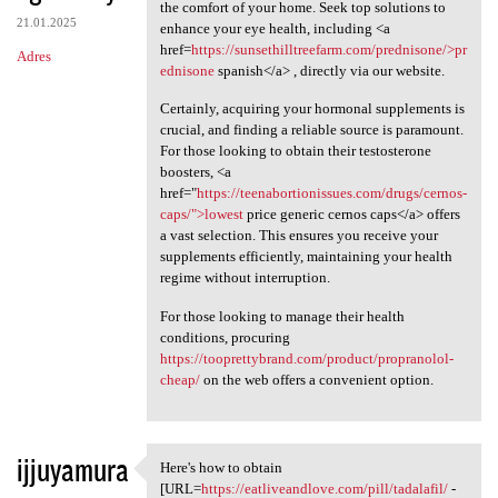
Quality eye care solutions
the comfort of your home. Seek top solutions to
21.01.2025
enhance your eye health, including <a
href=
https://sunsethilltreefarm.com/prednisone/>pr
Adres
ednisone
spanish</a> , directly via our website.
Certainly, acquiring your hormonal supplements is
crucial, and finding a reliable source is paramount.
For those looking to obtain their testosterone
boosters, <a
href="
https://teenabortionissues.com/drugs/cernos-
caps/">lowest
price generic cernos caps</a> offers
a vast selection. This ensures you receive your
supplements efficiently, maintaining your health
regime without interruption.
For those looking to manage their health
conditions, procuring
https://tooprettybrand.com/product/propranolol-
cheap/
on the web offers a convenient option.
ijjuyamura
Here's how to obtain
Here's how to obtain [URL
[URL=
https://eatliveandlove.com/pill/tadalafil/
-