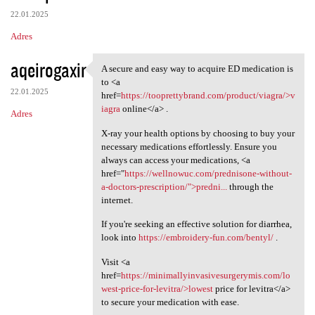
22.01.2025
Adres
aqeirogaxir
A secure and easy way to acquire ED medication is
A secure and easy way to
to <a
22.01.2025
href=
https://tooprettybrand.com/product/viagra/>v
iagra
online</a> .
Adres
X-ray your health options by choosing to buy your
necessary medications effortlessly. Ensure you
always can access your medications, <a
href="
https://wellnowuc.com/prednisone-without-
a-doctors-prescription/">predni...
through the
internet.
If you're seeking an effective solution for diarrhea,
look into
https://embroidery-fun.com/bentyl/
.
Visit <a
href=
https://minimallyinvasivesurgerymis.com/lo
west-price-for-levitra/>lowest
price for levitra</a>
to secure your medication with ease.