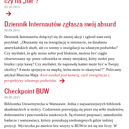
czy na „nie”?
03.10.2015
Dziennik Internautów zgłasza swój absurd
08.09.2015
Dziennik Internautów dołączył się do naszej akcji i zgłosił nam swój
przykład: „Oburzamy się na inwigilację w internecie, na działania
amerykańskich służb, ale co wiemy o inwigilacji na własnym podwórku?
Czy myślałeś, że gdy stoisz sobie pod blokiem, możesz być ciągle
obserwowany np. przez człowieka ze straży miejskiej, który siedzi przy
biurku i pije kawę? Czy myślałeś, ile naprawdę kamer może być w Twojej
okolicy? A może spojrzysz na mapkę, która może to ukazywać?”. Polecamy
artykuł Marcina Maja:
Ktoś nasikał pod kamerą, czyli inwigilacja z
perspektywy własnego podwórka
.
Checkpoint BUW
08.09.2015
Biblioteka Uniwersytecka w Warszawie. Jedna z najważniejszych bibliotek
akademickich w stolicy. Codziennie przewijają się przez nią setki studentów,
doktorantów i pracowników naukowych. Są również pasjonaci, samodzielni
badacze i warszawiacy, którzy poszukują niedostępnych gdzie indziej
pozycji. Wycieczka po mieście bez wizyty w BUW-ie też się nie liczy. W