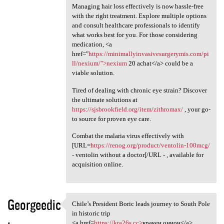
Managing hair loss effectively is now hassle-free
with the right treatment. Explore multiple options
and consult healthcare professionals to identify
what works best for you. For those considering
medication, <a
href="
https://minimallyinvasivesurgerymis.com/pi
ll/nexium/">nexium
20 achat</a> could be a
viable solution.
Tired of dealing with chronic eye strain? Discover
the ultimate solutions at
https://sjsbrookfield.org/item/zithromax/
, your go-
to source for proven eye care.
Combat the malaria virus effectively with
[URL=
https://renog.org/product/ventolin-100mcg/
- ventolin without a doctor[/URL - , available for
acquisition online.
Georgeedic
Chile’s President Boric leads journey to South Pole
Chile’s President Boric leads
in historic trip
<a href=
https://kra26s.cc>
кракен онион</a>