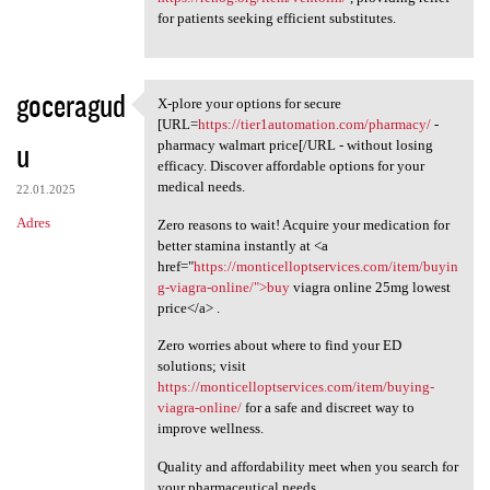
for patients seeking efficient substitutes.
goceragud
X-plore your options for secure
X-plore your options for
[URL=
https://tier1automation.com/pharmacy/
-
u
pharmacy walmart price[/URL - without losing
efficacy. Discover affordable options for your
medical needs.
22.01.2025
Adres
Zero reasons to wait! Acquire your medication for
better stamina instantly at <a
href="
https://monticelloptservices.com/item/buyin
g-viagra-online/">buy
viagra online 25mg lowest
price</a> .
Zero worries about where to find your ED
solutions; visit
https://monticelloptservices.com/item/buying-
viagra-online/
for a safe and discreet way to
improve wellness.
Quality and affordability meet when you search for
your pharmaceutical needs