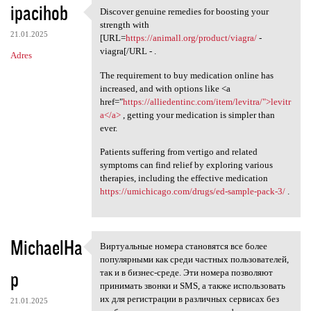
ipacihob
Discover genuine remedies for boosting your
Discover genuine remedies for
strength with
21.01.2025
[URL=
https://animall.org/product/viagra/
-
viagra[/URL - .
Adres
The requirement to buy medication online has
increased, and with options like <a
href="
https://alliedentinc.com/item/levitra/">levitr
a</a>
, getting your medication is simpler than
ever.
Patients suffering from vertigo and related
symptoms can find relief by exploring various
therapies, including the effective medication
https://umichicago.com/drugs/ed-sample-pack-3/
.
MichaelHa
Виртуальные номера становятся все более
Виртуальные номера становятся
популярными как среди частных пользователей,
p
так и в бизнес-среде. Эти номера позволяют
принимать звонки и SMS, а также использовать
их для регистрации в различных сервисах без
21.01.2025