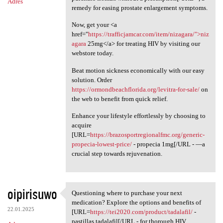
Adres
remedy for easing prostate enlargement symptoms.
Now, get your <a
href="
https://trafficjamcar.com/item/nizagara/">niz
agara
25mg</a> for treating HIV by visiting our
webstore today.
Beat motion sickness economically with our easy
solution. Order
https://ormondbeachflorida.org/levitra-for-sale/
on
the web to benefit from quick relief.
Enhance your lifestyle effortlessly by choosing to
acquire
[URL=
https://brazosportregionalfmc.org/generic-
propecia-lowest-price/
- propecia 1mg[/URL - —a
crucial step towards rejuvenation.
oipirisuwo
Questioning where to purchase your next
Questioning where to purchase
medication? Explore the options and benefits of
22.01.2025
[URL=
https://tei2020.com/product/tadalafil/
-
pastillas tadalafil[/URL - for thorough HIV