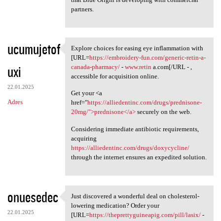
partners.
ucumujetof
Explore choices for easing eye inflammation with
Explore choices for easing
[URL=
https://embroidery-fun.com/generic-retin-a-
uxi
canada-pharmacy/
-
www.retin
a.com[/URL - ,
accessible for acquisition online.
22.01.2025
Get your <a
Adres
href="
https://alliedentinc.com/drugs/prednisone-
20mg/">prednisone</a>
securely on the web.
Considering immediate antibiotic requirements,
acquiring
https://alliedentinc.com/drugs/doxycycline/
through the internet ensures an expedited solution.
onuesedec
Just discovered a wonderful deal on cholesterol-
Just discovered a wonderful
lowering medication? Order your
22.01.2025
[URL=
https://theprettyguineapig.com/pill/lasix/
-