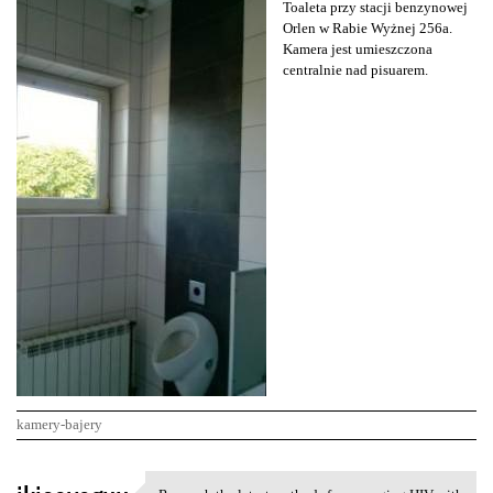
Toaleta przy stacji benzynowej
Orlen w Rabie Wyżnej 256a.
Kamera jest umieszczona
centralnie nad pisuarem.
kamery-bajery
K