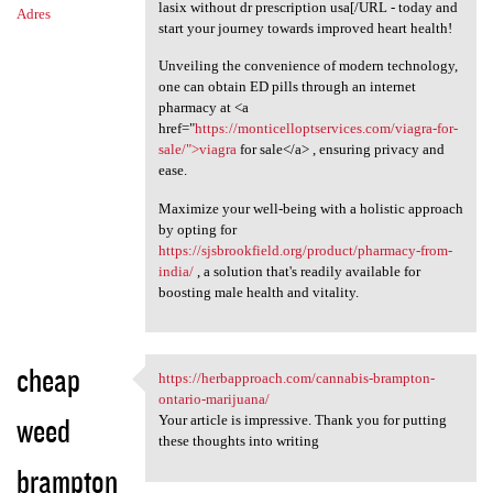
lasix without dr prescription usa[/URL - today and
Adres
start your journey towards improved heart health!
Unveiling the convenience of modern technology,
one can obtain ED pills through an internet
pharmacy at <a
href="
https://monticelloptservices.com/viagra-for-
sale/">viagra
for sale</a> , ensuring privacy and
ease.
Maximize your well-being with a holistic approach
by opting for
https://sjsbrookfield.org/product/pharmacy-from-
india/
, a solution that's readily available for
boosting male health and vitality.
cheap
https://herbapproach.com/cannabis-brampton-
https://herbapproach.com
ontario-marijuana/
weed
Your article is impressive. Thank you for putting
these thoughts into writing
brampton