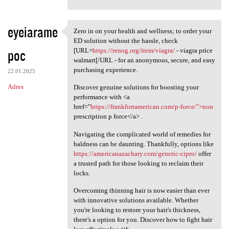
eyeiarame
Zero in on your health and wellness; to order your
Zero in on your health and
ED solution without the hassle, check
poc
[URL=
https://renog.org/item/viagra/
- viagra price
walmart[/URL - for an anonymous, secure, and easy
purchasing experience.
22.01.2025
Adres
Discover genuine solutions for boosting your
performance with <a
href="
https://frankfortamerican.com/p-force/">non
prescription p force</a> .
Navigating the complicated world of remedies for
baldness can be daunting. Thankfully, options like
https://americanazachary.com/generic-cipro/
offer
a trusted path for those looking to reclaim their
locks.
Overcoming thinning hair is now easier than ever
with innovative solutions available. Whether
you're looking to restore your hair's thickness,
there's a option for you. Discover how to fight hair