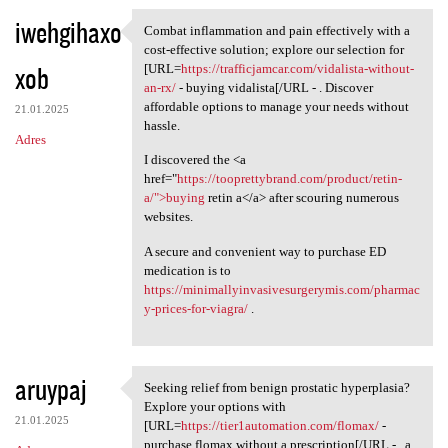
iwehgihaxo
Combat inflammation and pain effectively with a
Combat inflammation and pain
cost-effective solution; explore our selection for
xob
[URL=
https://trafficjamcar.com/vidalista-without-
an-rx/
- buying vidalista[/URL - . Discover
affordable options to manage your needs without
21.01.2025
hassle.
Adres
I discovered the <a
href="
https://tooprettybrand.com/product/retin-
a/">buying
retin a</a> after scouring numerous
websites.
A secure and convenient way to purchase ED
medication is to
https://minimallyinvasivesurgerymis.com/pharmac
y-prices-for-viagra/
.
aruypaj
Seeking relief from benign prostatic hyperplasia?
Seeking relief from benign
Explore your options with
21.01.2025
[URL=
https://tier1automation.com/flomax/
-
purchase flomax without a prescription[/URL - , a