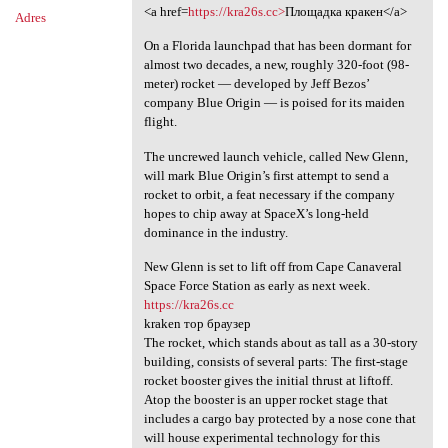
<a href=
https://kra26s.cc>
Площадка кракен</a>
Adres
On a Florida launchpad that has been dormant for
almost two decades, a new, roughly 320-foot (98-
meter) rocket — developed by Jeff Bezos’
company Blue Origin — is poised for its maiden
flight.
The uncrewed launch vehicle, called New Glenn,
will mark Blue Origin’s first attempt to send a
rocket to orbit, a feat necessary if the company
hopes to chip away at SpaceX’s long-held
dominance in the industry.
New Glenn is set to lift off from Cape Canaveral
Space Force Station as early as next week.
https://kra26s.cc
kraken тор браузер
The rocket, which stands about as tall as a 30-story
building, consists of several parts: The first-stage
rocket booster gives the initial thrust at liftoff.
Atop the booster is an upper rocket stage that
includes a cargo bay protected by a nose cone that
will house experimental technology for this