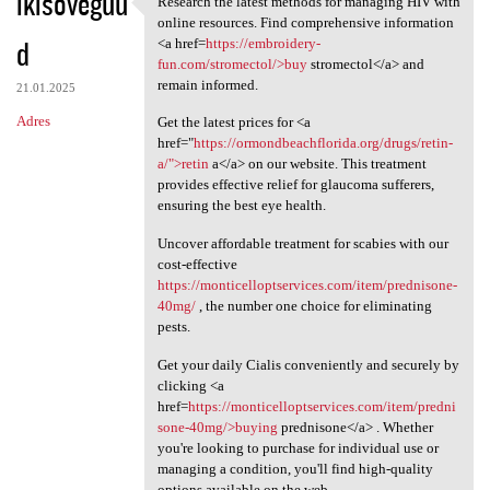
ikisoveguu
Research the latest methods for managing HIV with
Research the latest methods
o
online resources. Find comprehensive information
d
m
<a href=
https://embroidery-
fun.com/stromectol/>buy
stromectol</a> and
e
remain informed.
21.01.2025
n
Adres
Get the latest prices for <a
t
href="
https://ormondbeachflorida.org/drugs/retin-
a/">retin
a</a> on our website. This treatment
a
provides effective relief for glaucoma sufferers,
r
ensuring the best eye health.
z
Uncover affordable treatment for scabies with our
e
cost-effective
https://monticelloptservices.com/item/prednisone-
40mg/
, the number one choice for eliminating
pests.
Get your daily Cialis conveniently and securely by
clicking <a
href=
https://monticelloptservices.com/item/predni
sone-40mg/>buying
prednisone</a> . Whether
you're looking to purchase for individual use or
managing a condition, you'll find high-quality
options available on the web.