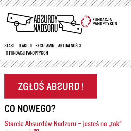
Przejdź
do
treści
START
O AKCJI
REGULAMIN
AKTUALNOŚCI
O FUNDACJI PANOPTYKON
CO NOWEGO?
Starcie Absurdów Nadzoru – jesteś na „tak”