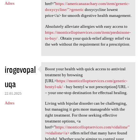
Adres
href="
https://americanazachary.com/item/generic-
doxycycline/">generic
doxycycline lowest
price</a> for smooth digestive health management.
Absolutely alleviate allergies with easy access to
https://monticelloptservices.com/item/prednisone-
to-buy/
. Obtain your quick-relief allergy relief via
the web without the requirement for a prescription.
irogevopal
Boost your health with quick access to antiviral
Boost your health with quick
treatment by browsing
uqa
[URL=
https://monticelloptservices.com/generic-
bentyl-uk/
- buy bentyl w not prescription[/URL -
– your one-stop destination for effectual healing.
22.01.2025
Adres
Living with bipolar disorder can be challenging,
but managing it gets more manageable with the
right treatment. For those seeking effective
treatment options, <a
href="
https://monticelloptservices.com/vidalista/"
>vidalista</a>
offers relief that many have found
helpful. Whether you're aiming to control your