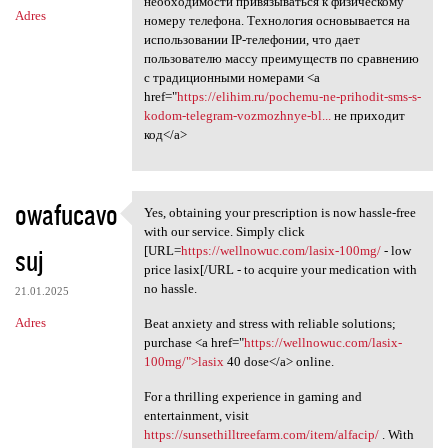
необходимости привязываться к физическому
Adres
номеру телефона. Технология основывается на
использовании IP-телефонии, что дает
пользователю массу преимуществ по сравнению
с традиционными номерами <a
href="
https://elihim.ru/pochemu-ne-prihodit-sms-s-
kodom-telegram-vozmozhnye-bl...
не приходит
код</a>
owafucavo
Yes, obtaining your prescription is now hassle-free
Yes, obtaining your
with our service. Simply click
suj
[URL=
https://wellnowuc.com/lasix-100mg/
- low
price lasix[/URL - to acquire your medication with
no hassle.
21.01.2025
Adres
Beat anxiety and stress with reliable solutions;
purchase <a href="
https://wellnowuc.com/lasix-
100mg/">lasix
40 dose</a> online.
For a thrilling experience in gaming and
entertainment, visit
https://sunsethilltreefarm.com/item/alfacip/
. With