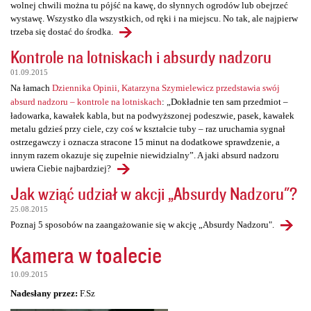
wolnej chwili można tu pójść na kawę, do słynnych ogrodów lub obejrzeć
wystawę. Wszystko dla wszystkich, od ręki i na miejscu. No tak, ale najpierw
trzeba się dostać do środka.
Kontrole na lotniskach i absurdy nadzoru
01.09.2015
Na łamach
Dziennika Opinii, Katarzyna Szymielewicz przedstawia swój
absurd nadzoru – kontrole na lotniskach
: „Dokładnie ten sam przedmiot –
ładowarka, kawałek kabla, but na podwyższonej podeszwie, pasek, kawałek
metalu gdzieś przy ciele, czy coś w kształcie tuby – raz uruchamia sygnał
ostrzegawczy i oznacza stracone 15 minut na dodatkowe sprawdzenie, a
innym razem okazuje się zupełnie niewidzialny”. A jaki absurd nadzoru
uwiera Ciebie najbardziej?
Jak wziąć udział w akcji „Absurdy Nadzoru"?
25.08.2015
Poznaj 5 sposobów na zaangażowanie się w akcję „Absurdy Nadzoru".
Kamera w toalecie
10.09.2015
Nadesłany przez:
F.Sz