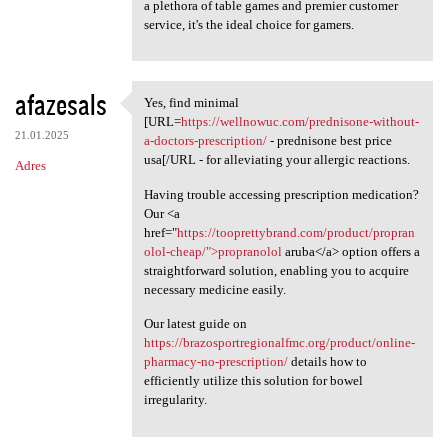
a plethora of table games and premier customer
service, it's the ideal choice for gamers.
afazesals
Yes, find minimal
Yes, find minimal [URL=https:
[URL=
https://wellnowuc.com/prednisone-without-
21.01.2025
a-doctors-prescription/
- prednisone best price
usa[/URL - for alleviating your allergic reactions.
Adres
Having trouble accessing prescription medication?
Our <a
href="
https://tooprettybrand.com/product/propran
olol-cheap/">propranolol
aruba</a> option offers a
straightforward solution, enabling you to acquire
necessary medicine easily.
Our latest guide on
https://brazosportregionalfmc.org/product/online-
pharmacy-no-prescription/
details how to
efficiently utilize this solution for bowel
irregularity.