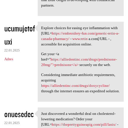
partners.
ucumujetof
Explore choices for easing eye inflammation with
Explore choices for easing
[URL=
https://embroidery-fun.com/generic-retin-a-
uxi
canada-pharmacy/
-
www.retin
a.com[/URL - ,
accessible for acquisition online.
22.01.2025
Get your <a
Adres
href="
https://alliedentinc.com/drugs/prednisone-
20mg/">prednisone</a>
securely on the web.
Considering immediate antibiotic requirements,
acquiring
https://alliedentinc.com/drugs/doxycycline/
through the internet ensures an expedited solution.
onuesedec
Just discovered a wonderful deal on cholesterol-
Just discovered a wonderful
lowering medication? Order your
22.01.2025
[URL=
https://theprettyguineapig.com/pill/lasix/
-