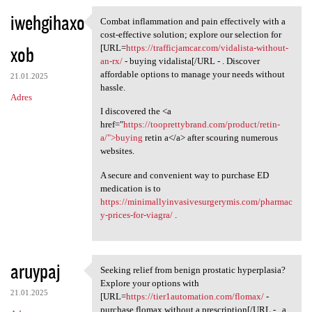
iwehgihaxo
Combat inflammation and pain effectively with a
Combat inflammation and pain
cost-effective solution; explore our selection for
xob
[URL=
https://trafficjamcar.com/vidalista-without-
an-rx/
- buying vidalista[/URL - . Discover
affordable options to manage your needs without
21.01.2025
hassle.
Adres
I discovered the <a
href="
https://tooprettybrand.com/product/retin-
a/">buying
retin a</a> after scouring numerous
websites.
A secure and convenient way to purchase ED
medication is to
https://minimallyinvasivesurgerymis.com/pharmac
y-prices-for-viagra/
.
aruypaj
Seeking relief from benign prostatic hyperplasia?
Seeking relief from benign
Explore your options with
21.01.2025
[URL=
https://tier1automation.com/flomax/
-
purchase flomax without a prescription[/URL - , a