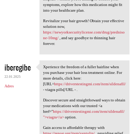
symptoms, explore how this medication might fit
into your healthcare plan.
Revitalize your hair growth! Obtain your effective
solution now,
https://newyorksecuritylicense.com/drug/predniso
ne-10mg/
, and say goodbye to thinning hair
forever.
iberegibe
Xperience the freedom of a fuller hairline when
Xperience the freedom of a
you purchase your hair loss treatment online. For
22.01.2025
more details, click here:
[URL=
https://driverstestingmi.com/item/sildenafil/
Adres
- viagra pills[/URL - .
Discover secure and straightforward ways to obtain
your medications with our trusted <a
href="
https://driverstestingmi.com/item/sildenafil/
">viagra</a>
option.
Gain access to affordable therapy with
https://renog.org/item/ventolin/
, providing relief