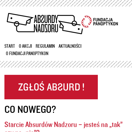
Przejdź
do
treści
START
O AKCJI
REGULAMIN
AKTUALNOŚCI
O FUNDACJI PANOPTYKON
CO NOWEGO?
Starcie Absurdów Nadzoru – jesteś na „tak”