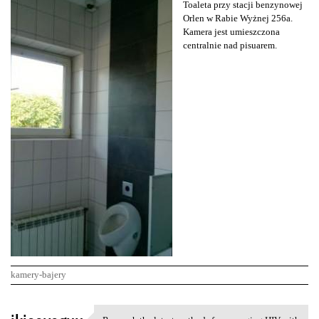
Toaleta przy stacji benzynowej
Orlen w Rabie Wyżnej 256a.
Kamera jest umieszczona
centralnie nad pisuarem.
kamery-bajery
K