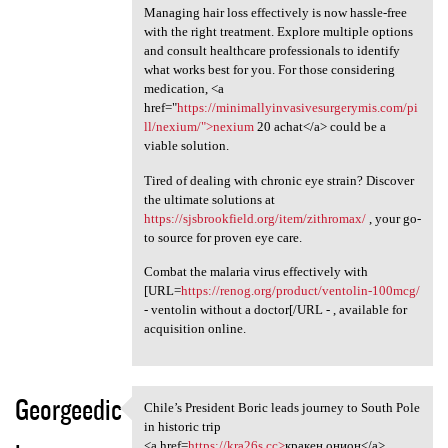
Managing hair loss effectively is now hassle-free
with the right treatment. Explore multiple options
and consult healthcare professionals to identify
what works best for you. For those considering
medication, <a
href="
https://minimallyinvasivesurgerymis.com/pi
ll/nexium/">nexium
20 achat</a> could be a
viable solution.
Tired of dealing with chronic eye strain? Discover
the ultimate solutions at
https://sjsbrookfield.org/item/zithromax/
, your go-
to source for proven eye care.
Combat the malaria virus effectively with
[URL=
https://renog.org/product/ventolin-100mcg/
- ventolin without a doctor[/URL - , available for
acquisition online.
Georgeedic
Chile’s President Boric leads journey to South Pole
Chile’s President Boric leads
in historic trip
<a href=
https://kra26s.cc>
кракен онион</a>