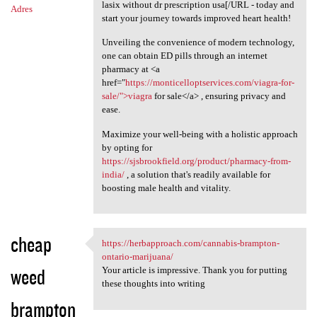
lasix without dr prescription usa[/URL - today and
Adres
start your journey towards improved heart health!
Unveiling the convenience of modern technology,
one can obtain ED pills through an internet
pharmacy at <a
href="
https://monticelloptservices.com/viagra-for-
sale/">viagra
for sale</a> , ensuring privacy and
ease.
Maximize your well-being with a holistic approach
by opting for
https://sjsbrookfield.org/product/pharmacy-from-
india/
, a solution that's readily available for
boosting male health and vitality.
cheap
https://herbapproach.com/cannabis-brampton-
https://herbapproach.com
ontario-marijuana/
weed
Your article is impressive. Thank you for putting
these thoughts into writing
brampton