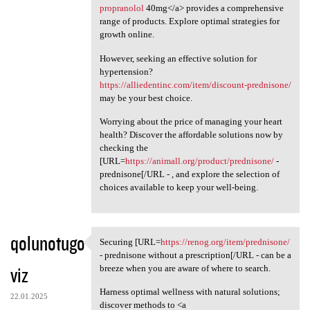
propranolol
40mg</a> provides a comprehensive
range of products. Explore optimal strategies for
growth online.
However, seeking an effective solution for
hypertension?
https://alliedentinc.com/item/discount-prednisone/
may be your best choice.
Worrying about the price of managing your heart
health? Discover the affordable solutions now by
checking the
[URL=
https://animall.org/product/prednisone/
-
prednisone[/URL - , and explore the selection of
choices available to keep your well-being.
qolunotugo
Securing [URL=
https://renog.org/item/prednisone/
Securing [URL=https://renog
- prednisone without a prescription[/URL - can be a
viz
breeze when you are aware of where to search.
Harness optimal wellness with natural solutions;
22.01.2025
discover methods to <a