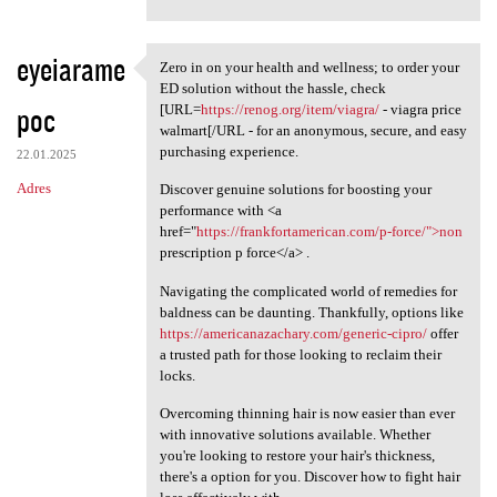
eyeiarame
Zero in on your health and wellness; to order your
Zero in on your health and
ED solution without the hassle, check
poc
[URL=
https://renog.org/item/viagra/
- viagra price
walmart[/URL - for an anonymous, secure, and easy
purchasing experience.
22.01.2025
Adres
Discover genuine solutions for boosting your
performance with <a
href="
https://frankfortamerican.com/p-force/">non
prescription p force</a> .
Navigating the complicated world of remedies for
baldness can be daunting. Thankfully, options like
https://americanazachary.com/generic-cipro/
offer
a trusted path for those looking to reclaim their
locks.
Overcoming thinning hair is now easier than ever
with innovative solutions available. Whether
you're looking to restore your hair's thickness,
there's a option for you. Discover how to fight hair