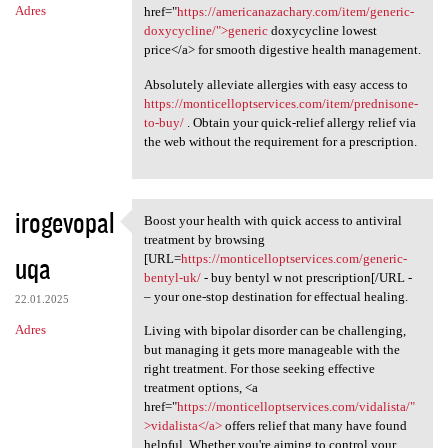
Adres
href="
https://americanazachary.com/item/generic-
doxycycline/">generic
doxycycline lowest
price</a> for smooth digestive health management.
Absolutely alleviate allergies with easy access to
https://monticelloptservices.com/item/prednisone-
to-buy/
. Obtain your quick-relief allergy relief via
the web without the requirement for a prescription.
irogevopal
Boost your health with quick access to antiviral
Boost your health with quick
treatment by browsing
uqa
[URL=
https://monticelloptservices.com/generic-
bentyl-uk/
- buy bentyl w not prescription[/URL -
– your one-stop destination for effectual healing.
22.01.2025
Adres
Living with bipolar disorder can be challenging,
but managing it gets more manageable with the
right treatment. For those seeking effective
treatment options, <a
href="
https://monticelloptservices.com/vidalista/"
>vidalista</a>
offers relief that many have found
helpful. Whether you're aiming to control your