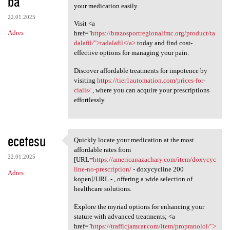
ba
your medication easily.
22.01.2025
Visit <a
Adres
href="
https://brazosportregionalfmc.org/product/ta
dalafil/">tadalafil</a>
today and find cost-
effective options for managing your pain.
Discover affordable treatments for impotence by
visiting
https://tier1automation.com/prices-for-
cialis/
, where you can acquire your prescriptions
effortlessly.
ecetesu
Quickly locate your medication at the most
Quickly locate your
affordable rates from
22.01.2025
[URL=
https://americanazachary.com/item/doxycyc
line-no-prescription/
- doxycycline 200
Adres
kopen[/URL - , offering a wide selection of
healthcare solutions.
Explore the myriad options for enhancing your
stature with advanced treatments; <a
href="
https://trafficjamcar.com/item/propranolol/">