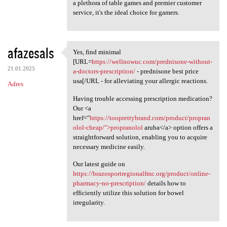
a plethora of table games and premier customer
service, it's the ideal choice for gamers.
afazesals
Yes, find minimal
Yes, find minimal [URL=https:
[URL=
https://wellnowuc.com/prednisone-without-
21.01.2025
a-doctors-prescription/
- prednisone best price
usa[/URL - for alleviating your allergic reactions.
Adres
Having trouble accessing prescription medication?
Our <a
href="
https://tooprettybrand.com/product/propran
olol-cheap/">propranolol
aruba</a> option offers a
straightforward solution, enabling you to acquire
necessary medicine easily.
Our latest guide on
https://brazosportregionalfmc.org/product/online-
pharmacy-no-prescription/
details how to
efficiently utilize this solution for bowel
irregularity.