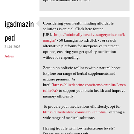
igadmazin
Considering your health, finding affordable
Considering your health,
solutions is crucial. Click here for the
ped
[URL=
https://minimallyinvasivesurgerymis.com/k
amagra/
- 50 kamagra no rx[/URL - , or search
alternative platforms for inexpensive treatment
21.01.2025
options, ensuring you get quality medication
Adres
without overspending.
Zero in on holistic wellness with a natural boost.
Explore our range of herbal supplements and
acquire premium <a
href="
https://alliedentinc.com/item/ventolin/">ven
tolin</a>
to support your brain health and improve
memory efficiently.
To procure your medications effortlessly, opt for
https://alliedentinc.com/item/ventolin/
, offering a
wide range of medical solutions.
Having trouble with low testosterone levels?
Discover your solution with