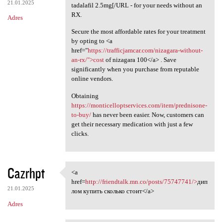
21.01.2025
tadalafil 2.5mg[/URL - for your needs without an
RX.
Adres
Secure the most affordable rates for your treatment
by opting to <a
href="
https://trafficjamcar.com/nizagara-without-
an-rx/">cost
of nizagara 100</a> . Save
significantly when you purchase from reputable
online vendors.
Obtaining
https://monticelloptservices.com/item/prednisone-
to-buy/
has never been easier. Now, customers can
get their necessary medication with just a few
clicks.
Cazrhpt
<a
<a href=http://friendtalk.mn
href=
http://friendtalk.mn.co/posts/75747741/>
дип
21.01.2025
лом купить сколько стоит</a>
Adres