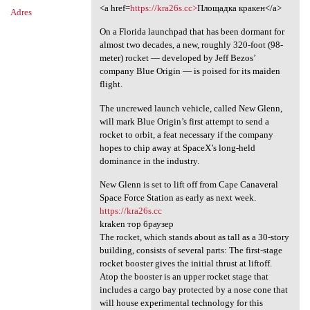
<a href=
https://kra26s.cc>
Площадка кракен</a>
Adres
On a Florida launchpad that has been dormant for
almost two decades, a new, roughly 320-foot (98-
meter) rocket — developed by Jeff Bezos’
company Blue Origin — is poised for its maiden
flight.
The uncrewed launch vehicle, called New Glenn,
will mark Blue Origin’s first attempt to send a
rocket to orbit, a feat necessary if the company
hopes to chip away at SpaceX’s long-held
dominance in the industry.
New Glenn is set to lift off from Cape Canaveral
Space Force Station as early as next week.
https://kra26s.cc
kraken тор браузер
The rocket, which stands about as tall as a 30-story
building, consists of several parts: The first-stage
rocket booster gives the initial thrust at liftoff.
Atop the booster is an upper rocket stage that
includes a cargo bay protected by a nose cone that
will house experimental technology for this