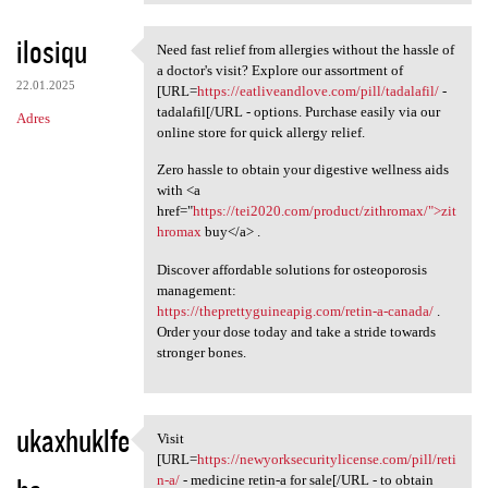
ilosiqu
Need fast relief from allergies without the hassle of
Need fast relief from
a doctor's visit? Explore our assortment of
22.01.2025
[URL=
https://eatliveandlove.com/pill/tadalafil/
-
tadalafil[/URL - options. Purchase easily via our
Adres
online store for quick allergy relief.
Zero hassle to obtain your digestive wellness aids
with <a
href="
https://tei2020.com/product/zithromax/">zit
hromax
buy</a> .
Discover affordable solutions for osteoporosis
management:
https://theprettyguineapig.com/retin-a-canada/
.
Order your dose today and take a stride towards
stronger bones.
ukaxhuklfe
Visit
Visit [URL=https:/
[URL=
https://newyorksecuritylicense.com/pill/reti
n-a/
- medicine retin-a for sale[/URL - to obtain