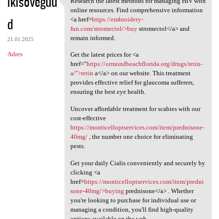
ikisoveguu
Research the latest methods for managing HIV with
Research the latest methods
o
online resources. Find comprehensive information
d
m
<a href=
https://embroidery-
fun.com/stromectol/>buy
stromectol</a> and
e
remain informed.
21.01.2025
n
Adres
Get the latest prices for <a
t
href="
https://ormondbeachflorida.org/drugs/retin-
a/">retin
a</a> on our website. This treatment
a
provides effective relief for glaucoma sufferers,
r
ensuring the best eye health.
z
Uncover affordable treatment for scabies with our
e
cost-effective
https://monticelloptservices.com/item/prednisone-
40mg/
, the number one choice for eliminating
pests.
Get your daily Cialis conveniently and securely by
clicking <a
href=
https://monticelloptservices.com/item/predni
sone-40mg/>buying
prednisone</a> . Whether
you're looking to purchase for individual use or
managing a condition, you'll find high-quality
options available on the web.