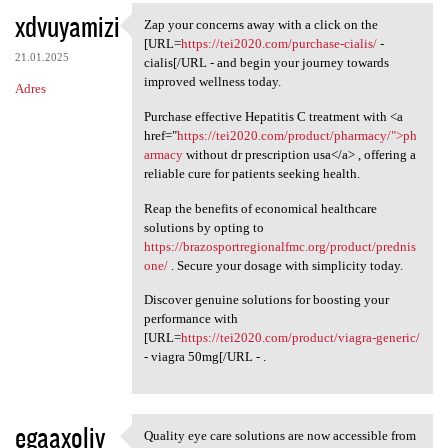
xdvuyamizi
Zap your concerns away with a click on the
Zap your concerns away with a
[URL=
https://tei2020.com/purchase-cialis/
-
21.01.2025
cialis[/URL - and begin your journey towards
improved wellness today.
Adres
Purchase effective Hepatitis C treatment with <a
href="
https://tei2020.com/product/pharmacy/">ph
armacy
without dr prescription usa</a> , offering a
reliable cure for patients seeking health.
Reap the benefits of economical healthcare
solutions by opting to
https://brazosportregionalfmc.org/product/prednis
one/
. Secure your dosage with simplicity today.
Discover genuine solutions for boosting your
performance with
[URL=
https://tei2020.com/product/viagra-generic/
- viagra 50mg[/URL - .
egaaxoliy
Quality eye care solutions are now accessible from