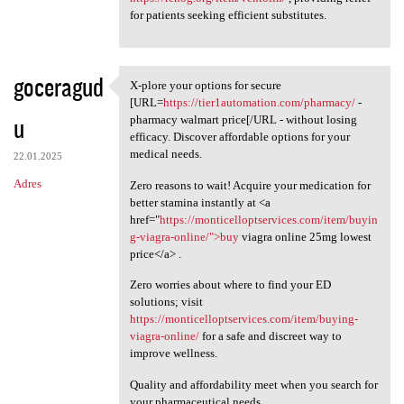
for patients seeking efficient substitutes.
goceragud
X-plore your options for secure
X-plore your options for
[URL=
https://tier1automation.com/pharmacy/
-
u
pharmacy walmart price[/URL - without losing
efficacy. Discover affordable options for your
medical needs.
22.01.2025
Adres
Zero reasons to wait! Acquire your medication for
better stamina instantly at <a
href="
https://monticelloptservices.com/item/buyin
g-viagra-online/">buy
viagra online 25mg lowest
price</a> .
Zero worries about where to find your ED
solutions; visit
https://monticelloptservices.com/item/buying-
viagra-online/
for a safe and discreet way to
improve wellness.
Quality and affordability meet when you search for
your pharmaceutical needs