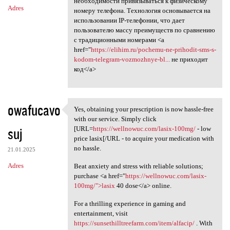
необходимости привязываться к физическому
Adres
номеру телефона. Технология основывается на
использовании IP-телефонии, что дает
пользователю массу преимуществ по сравнению
с традиционными номерами <a
href="
https://elihim.ru/pochemu-ne-prihodit-sms-s-
kodom-telegram-vozmozhnye-bl...
не приходит
код</a>
owafucavo
Yes, obtaining your prescription is now hassle-free
Yes, obtaining your
with our service. Simply click
suj
[URL=
https://wellnowuc.com/lasix-100mg/
- low
price lasix[/URL - to acquire your medication with
no hassle.
21.01.2025
Adres
Beat anxiety and stress with reliable solutions;
purchase <a href="
https://wellnowuc.com/lasix-
100mg/">lasix
40 dose</a> online.
For a thrilling experience in gaming and
entertainment, visit
https://sunsethilltreefarm.com/item/alfacip/
. With