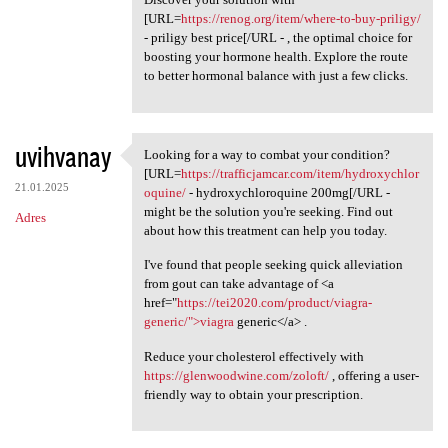
[URL=
https://renog.org/item/where-to-buy-priligy/
- priligy best price[/URL - , the optimal choice for
boosting your hormone health. Explore the route
to better hormonal balance with just a few clicks.
uvihvanay
Looking for a way to combat your condition?
Looking for a way to combat
[URL=
https://trafficjamcar.com/item/hydroxychlor
21.01.2025
oquine/
- hydroxychloroquine 200mg[/URL -
might be the solution you're seeking. Find out
Adres
about how this treatment can help you today.
I've found that people seeking quick alleviation
from gout can take advantage of <a
href="
https://tei2020.com/product/viagra-
generic/">viagra
generic</a> .
Reduce your cholesterol effectively with
https://glenwoodwine.com/zoloft/
, offering a user-
friendly way to obtain your prescription.