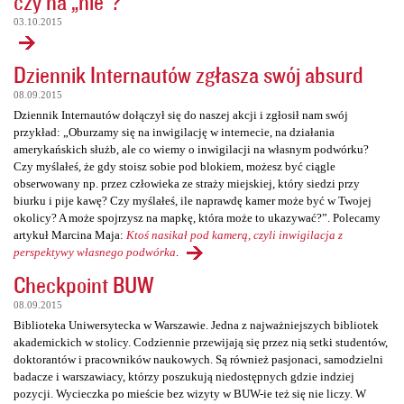
czy na „nie”?
03.10.2015
Dziennik Internautów zgłasza swój absurd
08.09.2015
Dziennik Internautów dołączył się do naszej akcji i zgłosił nam swój
przykład: „Oburzamy się na inwigilację w internecie, na działania
amerykańskich służb, ale co wiemy o inwigilacji na własnym podwórku?
Czy myślałeś, że gdy stoisz sobie pod blokiem, możesz być ciągle
obserwowany np. przez człowieka ze straży miejskiej, który siedzi przy
biurku i pije kawę? Czy myślałeś, ile naprawdę kamer może być w Twojej
okolicy? A może spojrzysz na mapkę, która może to ukazywać?”. Polecamy
artykuł Marcina Maja:
Ktoś nasikał pod kamerą, czyli inwigilacja z
perspektywy własnego podwórka
.
Checkpoint BUW
08.09.2015
Biblioteka Uniwersytecka w Warszawie. Jedna z najważniejszych bibliotek
akademickich w stolicy. Codziennie przewijają się przez nią setki studentów,
doktorantów i pracowników naukowych. Są również pasjonaci, samodzielni
badacze i warszawiacy, którzy poszukują niedostępnych gdzie indziej
pozycji. Wycieczka po mieście bez wizyty w BUW-ie też się nie liczy. W