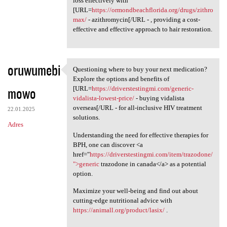
loss effectively with
[URL=
https://ormondbeachflorida.org/drugs/zithro
max/
- azithromycin[/URL - , providing a cost-
effective and effective approach to hair restoration.
oruwumebi
Questioning where to buy your next medication?
Questioning where to buy your
Explore the options and benefits of
mowo
[URL=
https://driverstestingmi.com/generic-
vidalista-lowest-price/
- buying vidalista
overseas[/URL - for all-inclusive HIV treatment
22.01.2025
solutions.
Adres
Understanding the need for effective therapies for
BPH, one can discover <a
href="
https://driverstestingmi.com/item/trazodone/
">generic
trazodone in canada</a> as a potential
option.
Maximize your well-being and find out about
cutting-edge nutritional advice with
https://animall.org/product/lasix/
.