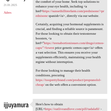
Quality eye care solutions
the comfort of your home. Seek top solutions to
21.01.2025
enhance your eye health, including <a
href=
https://sunsethilltreefarm.com/prednisone/>pr
Adres
ednisone
spanish</a> , directly via our website.
Certainly, acquiring your hormonal supplements is
crucial, and finding a reliable source is paramount.
For those looking to obtain their testosterone
boosters, <a
href="
https://teenabortionissues.com/drugs/cernos-
caps/">lowest
price generic cernos caps</a> offers
a vast selection. This ensures you receive your
supplements efficiently, maintaining your health
regime without interruption.
For those looking to manage their health
conditions, procuring
https://tooprettybrand.com/product/propranolol-
cheap/
on the web offers a convenient option.
ijjuyamura
Here's how to obtain
Here's how to obtain [URL
[URL=
https://eatliveandlove.com/pill/tadalafil/
-