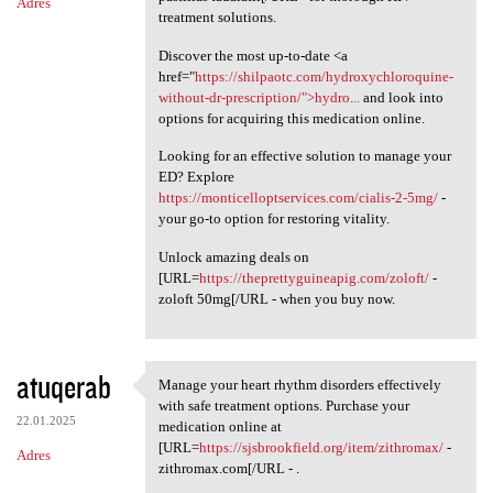
Adres
treatment solutions.
Discover the most up-to-date <a
href="
https://shilpaotc.com/hydroxychloroquine-
without-dr-prescription/">hydro...
and look into
options for acquiring this medication online.
Looking for an effective solution to manage your
ED? Explore
https://monticelloptservices.com/cialis-2-5mg/
-
your go-to option for restoring vitality.
Unlock amazing deals on
[URL=
https://theprettyguineapig.com/zoloft/
-
zoloft 50mg[/URL - when you buy now.
atuqerab
Manage your heart rhythm disorders effectively
Manage your heart rhythm
with safe treatment options. Purchase your
22.01.2025
medication online at
[URL=
https://sjsbrookfield.org/item/zithromax/
-
Adres
zithromax.com[/URL - .