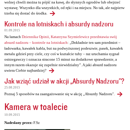
wolnej chwili można tu pójść na kawę, do słynnych ogrodów lub obejrzeć
wystawę. Wszystko dla wszystkich, od ręki i na miejscu. No tak, ale najpierw
trzeba się dostać do środka.
Kontrole na lotniskach i absurdy nadzoru
01.09.2015
Na łamach
Dziennika Opinii, Katarzyna Szymielewicz przedstawia swój
absurd nadzoru – kontrole na lotniskach
: „Dokładnie ten sam przedmiot –
ładowarka, kawałek kabla, but na podwyższonej podeszwie, pasek, kawałek
metalu gdzieś przy ciele, czy coś w kształcie tuby – raz uruchamia sygnał
ostrzegawczy i oznacza stracone 15 minut na dodatkowe sprawdzenie, a
innym razem okazuje się zupełnie niewidzialny”. A jaki absurd nadzoru
uwiera Ciebie najbardziej?
Jak wziąć udział w akcji „Absurdy Nadzoru"?
25.08.2015
Poznaj 5 sposobów na zaangażowanie się w akcję „Absurdy Nadzoru".
Kamera w toalecie
10.09.2015
Nadesłany przez:
F.Sz