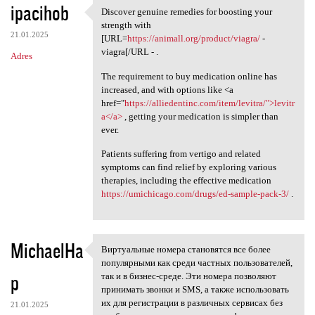
ipacihob
Discover genuine remedies for boosting your
Discover genuine remedies for
strength with
21.01.2025
[URL=
https://animall.org/product/viagra/
-
viagra[/URL - .
Adres
The requirement to buy medication online has
increased, and with options like <a
href="
https://alliedentinc.com/item/levitra/">levitr
a</a>
, getting your medication is simpler than
ever.
Patients suffering from vertigo and related
symptoms can find relief by exploring various
therapies, including the effective medication
https://umichicago.com/drugs/ed-sample-pack-3/
.
MichaelHa
Виртуальные номера становятся все более
Виртуальные номера становятся
популярными как среди частных пользователей,
p
так и в бизнес-среде. Эти номера позволяют
принимать звонки и SMS, а также использовать
их для регистрации в различных сервисах без
21.01.2025