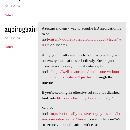
22.01.2025
Adres
aqeirogaxir
A secure and easy way to acquire ED medication is
A secure and easy way to
to <a
22.01.2025
href=
https://tooprettybrand.com/product/viagra/>v
iagra
online</a> .
Adres
X-ray your health options by choosing to buy your
necessary medications effortlessly. Ensure you
always can access your medications, <a
href="
https://wellnowuc.com/prednisone-without-
a-doctors-prescription/">predni...
through the
internet.
If you're seeking an effective solution for diarrhea,
look into
https://embroidery-fun.com/bentyl/
.
Visit <a
href=
https://minimallyinvasivesurgerymis.com/lo
west-price-for-levitra/>lowest
price for levitra</a>
to secure your medication with ease.