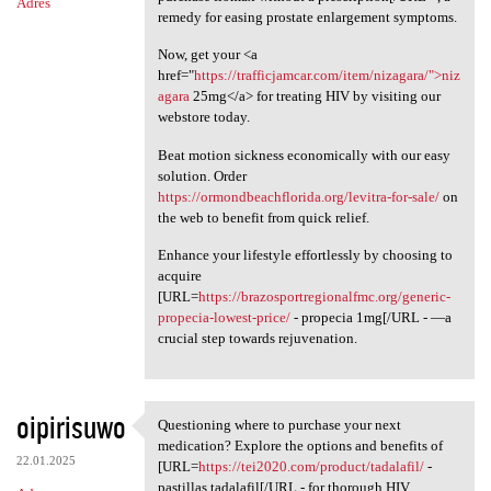
Adres
remedy for easing prostate enlargement symptoms.
Now, get your <a
href="
https://trafficjamcar.com/item/nizagara/">niz
agara
25mg</a> for treating HIV by visiting our
webstore today.
Beat motion sickness economically with our easy
solution. Order
https://ormondbeachflorida.org/levitra-for-sale/
on
the web to benefit from quick relief.
Enhance your lifestyle effortlessly by choosing to
acquire
[URL=
https://brazosportregionalfmc.org/generic-
propecia-lowest-price/
- propecia 1mg[/URL - —a
crucial step towards rejuvenation.
oipirisuwo
Questioning where to purchase your next
Questioning where to purchase
medication? Explore the options and benefits of
22.01.2025
[URL=
https://tei2020.com/product/tadalafil/
-
pastillas tadalafil[/URL - for thorough HIV