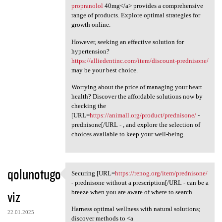
propranolol
40mg</a> provides a comprehensive
range of products. Explore optimal strategies for
growth online.
However, seeking an effective solution for
hypertension?
https://alliedentinc.com/item/discount-prednisone/
may be your best choice.
Worrying about the price of managing your heart
health? Discover the affordable solutions now by
checking the
[URL=
https://animall.org/product/prednisone/
-
prednisone[/URL - , and explore the selection of
choices available to keep your well-being.
qolunotugo
Securing [URL=
https://renog.org/item/prednisone/
Securing [URL=https://renog
- prednisone without a prescription[/URL - can be a
viz
breeze when you are aware of where to search.
Harness optimal wellness with natural solutions;
22.01.2025
discover methods to <a