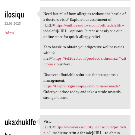
ilosiqu
Need fast relief from allergies without the hassle of
Need fast relief from
a doctor's visit? Explore our assortment of
22.01.2025
[URL=
https://eatliveandlove.com/pill/tadalafil/
-
tadalafil[/URL - options. Purchase easily via our
Adres
online store for quick allergy relief.
Zero hassle to obtain your digestive wellness aids
with <a
href="
https://tei2020.com/product/zithromax/">zit
hromax
buy</a> .
Discover affordable solutions for osteoporosis
management:
https://theprettyguineapig.com/retin-a-canada/
.
Order your dose today and take a stride towards
stronger bones.
ukaxhuklfe
Visit
Visit [URL=https:/
[URL=
https://newyorksecuritylicense.com/pill/reti
n-a/
- medicine retin-a for sale[/URL - to obtain