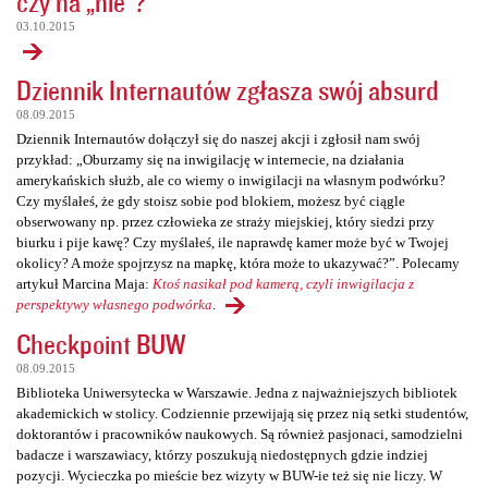
czy na „nie”?
03.10.2015
Dziennik Internautów zgłasza swój absurd
08.09.2015
Dziennik Internautów dołączył się do naszej akcji i zgłosił nam swój
przykład: „Oburzamy się na inwigilację w internecie, na działania
amerykańskich służb, ale co wiemy o inwigilacji na własnym podwórku?
Czy myślałeś, że gdy stoisz sobie pod blokiem, możesz być ciągle
obserwowany np. przez człowieka ze straży miejskiej, który siedzi przy
biurku i pije kawę? Czy myślałeś, ile naprawdę kamer może być w Twojej
okolicy? A może spojrzysz na mapkę, która może to ukazywać?”. Polecamy
artykuł Marcina Maja:
Ktoś nasikał pod kamerą, czyli inwigilacja z
perspektywy własnego podwórka
.
Checkpoint BUW
08.09.2015
Biblioteka Uniwersytecka w Warszawie. Jedna z najważniejszych bibliotek
akademickich w stolicy. Codziennie przewijają się przez nią setki studentów,
doktorantów i pracowników naukowych. Są również pasjonaci, samodzielni
badacze i warszawiacy, którzy poszukują niedostępnych gdzie indziej
pozycji. Wycieczka po mieście bez wizyty w BUW-ie też się nie liczy. W