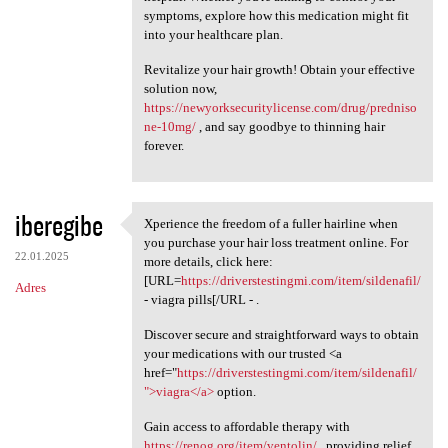
symptoms, explore how this medication might fit
into your healthcare plan.
Revitalize your hair growth! Obtain your effective
solution now,
https://newyorksecuritylicense.com/drug/predniso
ne-10mg/
, and say goodbye to thinning hair
forever.
iberegibe
Xperience the freedom of a fuller hairline when
Xperience the freedom of a
you purchase your hair loss treatment online. For
22.01.2025
more details, click here:
[URL=
https://driverstestingmi.com/item/sildenafil/
Adres
- viagra pills[/URL - .
Discover secure and straightforward ways to obtain
your medications with our trusted <a
href="
https://driverstestingmi.com/item/sildenafil/
">viagra</a>
option.
Gain access to affordable therapy with
https://renog.org/item/ventolin/
, providing relief