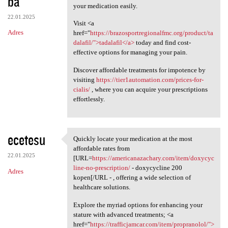
ba
your medication easily.
22.01.2025
Visit <a
Adres
href="
https://brazosportregionalfmc.org/product/ta
dalafil/">tadalafil</a>
today and find cost-
effective options for managing your pain.
Discover affordable treatments for impotence by
visiting
https://tier1automation.com/prices-for-
cialis/
, where you can acquire your prescriptions
effortlessly.
ecetesu
Quickly locate your medication at the most
Quickly locate your
affordable rates from
22.01.2025
[URL=
https://americanazachary.com/item/doxycyc
line-no-prescription/
- doxycycline 200
Adres
kopen[/URL - , offering a wide selection of
healthcare solutions.
Explore the myriad options for enhancing your
stature with advanced treatments; <a
href="
https://trafficjamcar.com/item/propranolol/">