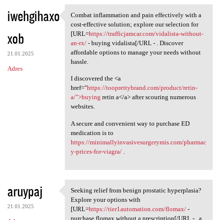
iwehgihaxo
Combat inflammation and pain effectively with a
Combat inflammation and pain
cost-effective solution; explore our selection for
xob
[URL=
https://trafficjamcar.com/vidalista-without-
an-rx/
- buying vidalista[/URL - . Discover
affordable options to manage your needs without
21.01.2025
hassle.
Adres
I discovered the <a
href="
https://tooprettybrand.com/product/retin-
a/">buying
retin a</a> after scouring numerous
websites.
A secure and convenient way to purchase ED
medication is to
https://minimallyinvasivesurgerymis.com/pharmac
y-prices-for-viagra/
.
aruypaj
Seeking relief from benign prostatic hyperplasia?
Seeking relief from benign
Explore your options with
21.01.2025
[URL=
https://tier1automation.com/flomax/
-
purchase flomax without a prescription[/URL - , a