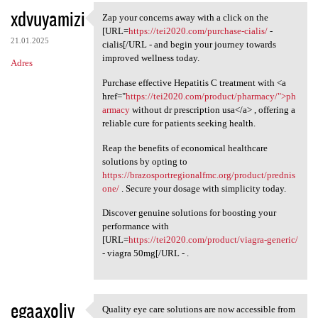
xdvuyamizi
Zap your concerns away with a click on the
Zap your concerns away with a
[URL=
https://tei2020.com/purchase-cialis/
-
21.01.2025
cialis[/URL - and begin your journey towards
improved wellness today.
Adres
Purchase effective Hepatitis C treatment with <a
href="
https://tei2020.com/product/pharmacy/">ph
armacy
without dr prescription usa</a> , offering a
reliable cure for patients seeking health.
Reap the benefits of economical healthcare
solutions by opting to
https://brazosportregionalfmc.org/product/prednis
one/
. Secure your dosage with simplicity today.
Discover genuine solutions for boosting your
performance with
[URL=
https://tei2020.com/product/viagra-generic/
- viagra 50mg[/URL - .
egaaxoliy
Quality eye care solutions are now accessible from