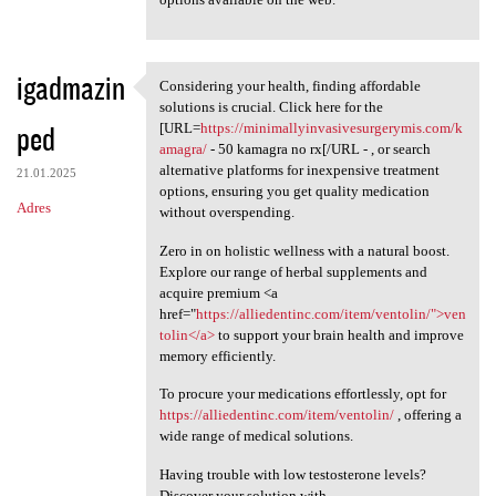
igadmazin
Considering your health, finding affordable
Considering your health,
solutions is crucial. Click here for the
ped
[URL=
https://minimallyinvasivesurgerymis.com/k
amagra/
- 50 kamagra no rx[/URL - , or search
alternative platforms for inexpensive treatment
21.01.2025
options, ensuring you get quality medication
Adres
without overspending.
Zero in on holistic wellness with a natural boost.
Explore our range of herbal supplements and
acquire premium <a
href="
https://alliedentinc.com/item/ventolin/">ven
tolin</a>
to support your brain health and improve
memory efficiently.
To procure your medications effortlessly, opt for
https://alliedentinc.com/item/ventolin/
, offering a
wide range of medical solutions.
Having trouble with low testosterone levels?
Discover your solution with