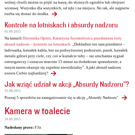
wolnej chwili można tu pójść na kawę, do słynnych ogrodów lub obejrzeć
wystawę. Wszystko dla wszystkich, od ręki i na miejscu. No tak, ale najpierw
trzeba się dostać do środka.
Kontrole na lotniskach i absurdy nadzoru
01.09.2015
Na łamach
Dziennika Opinii, Katarzyna Szymielewicz przedstawia swój
absurd nadzoru – kontrole na lotniskach
: „Dokładnie ten sam przedmiot –
ładowarka, kawałek kabla, but na podwyższonej podeszwie, pasek, kawałek
metalu gdzieś przy ciele, czy coś w kształcie tuby – raz uruchamia sygnał
ostrzegawczy i oznacza stracone 15 minut na dodatkowe sprawdzenie, a
innym razem okazuje się zupełnie niewidzialny”. A jaki absurd nadzoru
uwiera Ciebie najbardziej?
Jak wziąć udział w akcji „Absurdy Nadzoru"?
25.08.2015
Poznaj 5 sposobów na zaangażowanie się w akcję „Absurdy Nadzoru".
Kamera w toalecie
10.09.2015
Nadesłany przez:
F.Sz