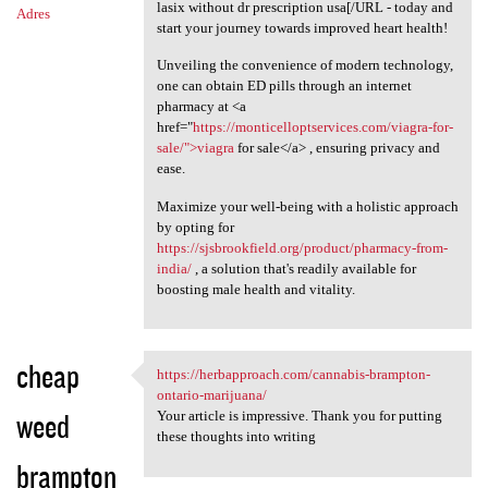
lasix without dr prescription usa[/URL - today and
Adres
start your journey towards improved heart health!
Unveiling the convenience of modern technology,
one can obtain ED pills through an internet
pharmacy at <a
href="
https://monticelloptservices.com/viagra-for-
sale/">viagra
for sale</a> , ensuring privacy and
ease.
Maximize your well-being with a holistic approach
by opting for
https://sjsbrookfield.org/product/pharmacy-from-
india/
, a solution that's readily available for
boosting male health and vitality.
cheap
https://herbapproach.com/cannabis-brampton-
https://herbapproach.com
ontario-marijuana/
weed
Your article is impressive. Thank you for putting
these thoughts into writing
brampton