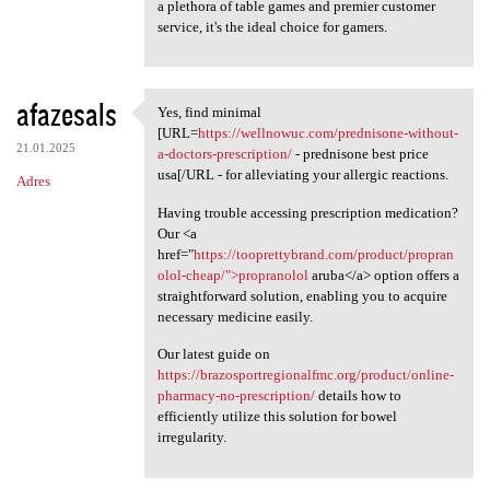
a plethora of table games and premier customer
service, it's the ideal choice for gamers.
afazesals
Yes, find minimal
Yes, find minimal [URL=https:
[URL=
https://wellnowuc.com/prednisone-without-
21.01.2025
a-doctors-prescription/
- prednisone best price
usa[/URL - for alleviating your allergic reactions.
Adres
Having trouble accessing prescription medication?
Our <a
href="
https://tooprettybrand.com/product/propran
olol-cheap/">propranolol
aruba</a> option offers a
straightforward solution, enabling you to acquire
necessary medicine easily.
Our latest guide on
https://brazosportregionalfmc.org/product/online-
pharmacy-no-prescription/
details how to
efficiently utilize this solution for bowel
irregularity.