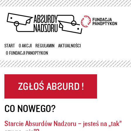
Przejdź
do
treści
START
O AKCJI
REGULAMIN
AKTUALNOŚCI
O FUNDACJI PANOPTYKON
CO NOWEGO?
Starcie Absurdów Nadzoru – jesteś na „tak”