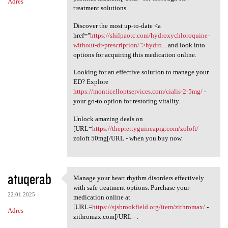
Adres
treatment solutions.
Discover the most up-to-date <a
href="
https://shilpaotc.com/hydroxychloroquine-
without-dr-prescription/">hydro...
and look into
options for acquiring this medication online.
Looking for an effective solution to manage your
ED? Explore
https://monticelloptservices.com/cialis-2-5mg/
-
your go-to option for restoring vitality.
Unlock amazing deals on
[URL=
https://theprettyguineapig.com/zoloft/
-
zoloft 50mg[/URL - when you buy now.
atuqerab
Manage your heart rhythm disorders effectively
Manage your heart rhythm
with safe treatment options. Purchase your
22.01.2025
medication online at
[URL=
https://sjsbrookfield.org/item/zithromax/
-
Adres
zithromax.com[/URL - .