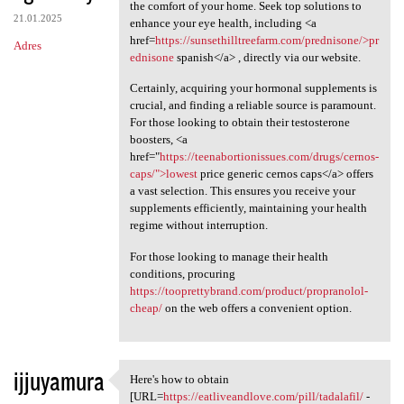
Quality eye care solutions
the comfort of your home. Seek top solutions to
21.01.2025
enhance your eye health, including <a
href=
https://sunsethilltreefarm.com/prednisone/>pr
Adres
ednisone
spanish</a> , directly via our website.
Certainly, acquiring your hormonal supplements is
crucial, and finding a reliable source is paramount.
For those looking to obtain their testosterone
boosters, <a
href="
https://teenabortionissues.com/drugs/cernos-
caps/">lowest
price generic cernos caps</a> offers
a vast selection. This ensures you receive your
supplements efficiently, maintaining your health
regime without interruption.
For those looking to manage their health
conditions, procuring
https://tooprettybrand.com/product/propranolol-
cheap/
on the web offers a convenient option.
ijjuyamura
Here's how to obtain
Here's how to obtain [URL
[URL=
https://eatliveandlove.com/pill/tadalafil/
-