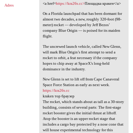
<a href=
https://kra26s.cc>
Площадка кракен</a>
Adres
On a Florida launchpad that has been dormant for
almost two decades, a new, roughly 320-foot (98-
meter) rocket — developed by Jeff Bezos’
company Blue Origin — is poised for its maiden
flight.
The uncrewed launch vehicle, called New Glenn,
will mark Blue Origin’s first attempt to send a
rocket to orbit, a feat necessary if the company
hopes to chip away at SpaceX’s long-held
dominance in the industry.
New Glenn is set to lift off from Cape Canaveral
Space Force Station as early as next week.
https://kra26s.cc
kraken тор браузер
The rocket, which stands about as tall as a 30-story
building, consists of several parts: The first-stage
rocket booster gives the initial thrust at liftoff.
Atop the booster is an upper rocket stage that
includes a cargo bay protected by a nose cone that
will house experimental technology for this