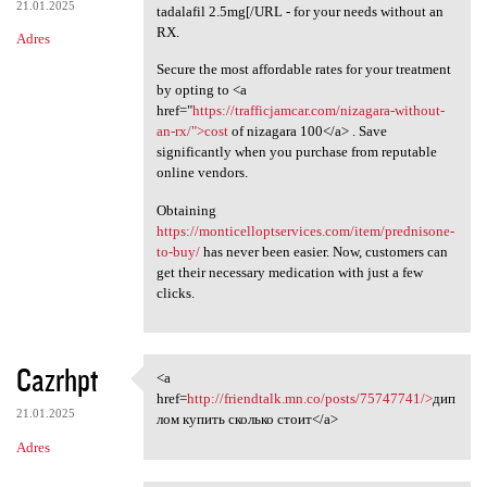
21.01.2025
tadalafil 2.5mg[/URL - for your needs without an
RX.
Adres
Secure the most affordable rates for your treatment
by opting to <a
href="
https://trafficjamcar.com/nizagara-without-
an-rx/">cost
of nizagara 100</a> . Save
significantly when you purchase from reputable
online vendors.
Obtaining
https://monticelloptservices.com/item/prednisone-
to-buy/
has never been easier. Now, customers can
get their necessary medication with just a few
clicks.
Cazrhpt
<a
<a href=http://friendtalk.mn
href=
http://friendtalk.mn.co/posts/75747741/>
дип
21.01.2025
лом купить сколько стоит</a>
Adres