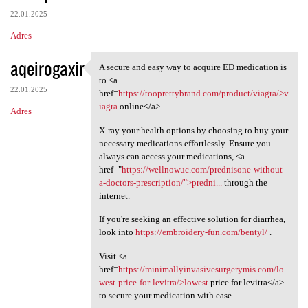
22.01.2025
Adres
aqeirogaxir
A secure and easy way to acquire ED medication is
A secure and easy way to
to <a
22.01.2025
href=
https://tooprettybrand.com/product/viagra/>v
iagra
online</a> .
Adres
X-ray your health options by choosing to buy your
necessary medications effortlessly. Ensure you
always can access your medications, <a
href="
https://wellnowuc.com/prednisone-without-
a-doctors-prescription/">predni...
through the
internet.
If you're seeking an effective solution for diarrhea,
look into
https://embroidery-fun.com/bentyl/
.
Visit <a
href=
https://minimallyinvasivesurgerymis.com/lo
west-price-for-levitra/>lowest
price for levitra</a>
to secure your medication with ease.