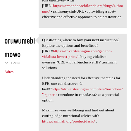
loss effectively with
[URL=
https://ormondbeachflorida.org/drugs/zithro
max/
- azithromycin[/URL - , providing a cost-
effective and effective approach to hair restoration.
oruwumebi
Questioning where to buy your next medication?
Questioning where to buy your
Explore the options and benefits of
mowo
[URL=
https://driverstestingmi.com/generic-
vidalista-lowest-price/
- buying vidalista
overseas[/URL - for all-inclusive HIV treatment
22.01.2025
solutions.
Adres
Understanding the need for effective therapies for
BPH, one can discover <a
href="
https://driverstestingmi.com/item/trazodone/
">generic
trazodone in canada</a> as a potential
option.
Maximize your well-being and find out about
cutting-edge nutritional advice with
https://animall.org/product/lasix/
.