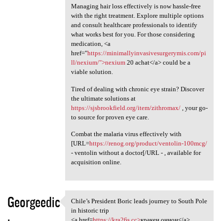
Managing hair loss effectively is now hassle-free
with the right treatment. Explore multiple options
and consult healthcare professionals to identify
what works best for you. For those considering
medication, <a
href="
https://minimallyinvasivesurgerymis.com/pi
ll/nexium/">nexium
20 achat</a> could be a
viable solution.
Tired of dealing with chronic eye strain? Discover
the ultimate solutions at
https://sjsbrookfield.org/item/zithromax/
, your go-
to source for proven eye care.
Combat the malaria virus effectively with
[URL=
https://renog.org/product/ventolin-100mcg/
- ventolin without a doctor[/URL - , available for
acquisition online.
Georgeedic
Chile’s President Boric leads journey to South Pole
Chile’s President Boric leads
in historic trip
<a href=
https://kra26s.cc>
кракен онион</a>