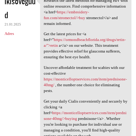
ikisoveguu
Research the latest methods for managing HIV with
Research the latest methods
o
online resources. Find comprehensive information
d
m
<a href=
https://embroidery-
fun.com/stromectol/>buy
stromectol</a> and
e
remain informed.
21.01.2025
n
Adres
Get the latest prices for <a
t
href="
https://ormondbeachflorida.org/drugs/retin-
a/">retin
a</a> on our website. This treatment
a
provides effective relief for glaucoma sufferers,
r
ensuring the best eye health.
z
Uncover affordable treatment for scabies with our
e
cost-effective
https://monticelloptservices.com/item/prednisone-
40mg/
, the number one choice for eliminating
pests.
Get your daily Cialis conveniently and securely by
clicking <a
href=
https://monticelloptservices.com/item/predni
sone-40mg/>buying
prednisone</a> . Whether
you're looking to purchase for individual use or
managing a condition, you'll find high-quality
options available on the web.