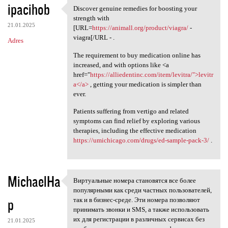
ipacihob
Discover genuine remedies for boosting your
Discover genuine remedies for
strength with
21.01.2025
[URL=
https://animall.org/product/viagra/
-
viagra[/URL - .
Adres
The requirement to buy medication online has
increased, and with options like <a
href="
https://alliedentinc.com/item/levitra/">levitr
a</a>
, getting your medication is simpler than
ever.
Patients suffering from vertigo and related
symptoms can find relief by exploring various
therapies, including the effective medication
https://umichicago.com/drugs/ed-sample-pack-3/
.
MichaelHa
Виртуальные номера становятся все более
Виртуальные номера становятся
популярными как среди частных пользователей,
p
так и в бизнес-среде. Эти номера позволяют
принимать звонки и SMS, а также использовать
их для регистрации в различных сервисах без
21.01.2025