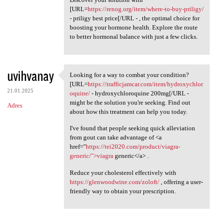
[URL=
https://renog.org/item/where-to-buy-priligy/
- priligy best price[/URL - , the optimal choice for
boosting your hormone health. Explore the route
to better hormonal balance with just a few clicks.
uvihvanay
Looking for a way to combat your condition?
Looking for a way to combat
[URL=
https://trafficjamcar.com/item/hydroxychlor
21.01.2025
oquine/
- hydroxychloroquine 200mg[/URL -
might be the solution you're seeking. Find out
Adres
about how this treatment can help you today.
I've found that people seeking quick alleviation
from gout can take advantage of <a
href="
https://tei2020.com/product/viagra-
generic/">viagra
generic</a> .
Reduce your cholesterol effectively with
https://glenwoodwine.com/zoloft/
, offering a user-
friendly way to obtain your prescription.