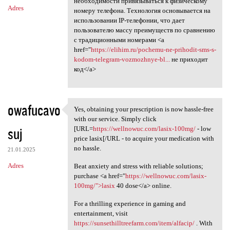
необходимости привязываться к физическому
Adres
номеру телефона. Технология основывается на
использовании IP-телефонии, что дает
пользователю массу преимуществ по сравнению
с традиционными номерами <a
href="
https://elihim.ru/pochemu-ne-prihodit-sms-s-
kodom-telegram-vozmozhnye-bl...
не приходит
код</a>
owafucavo
Yes, obtaining your prescription is now hassle-free
Yes, obtaining your
with our service. Simply click
suj
[URL=
https://wellnowuc.com/lasix-100mg/
- low
price lasix[/URL - to acquire your medication with
no hassle.
21.01.2025
Adres
Beat anxiety and stress with reliable solutions;
purchase <a href="
https://wellnowuc.com/lasix-
100mg/">lasix
40 dose</a> online.
For a thrilling experience in gaming and
entertainment, visit
https://sunsethilltreefarm.com/item/alfacip/
. With