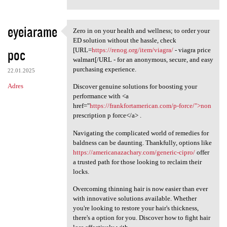
eyeiarame
Zero in on your health and wellness; to order your
Zero in on your health and
ED solution without the hassle, check
poc
[URL=
https://renog.org/item/viagra/
- viagra price
walmart[/URL - for an anonymous, secure, and easy
purchasing experience.
22.01.2025
Adres
Discover genuine solutions for boosting your
performance with <a
href="
https://frankfortamerican.com/p-force/">non
prescription p force</a> .
Navigating the complicated world of remedies for
baldness can be daunting. Thankfully, options like
https://americanazachary.com/generic-cipro/
offer
a trusted path for those looking to reclaim their
locks.
Overcoming thinning hair is now easier than ever
with innovative solutions available. Whether
you're looking to restore your hair's thickness,
there's a option for you. Discover how to fight hair