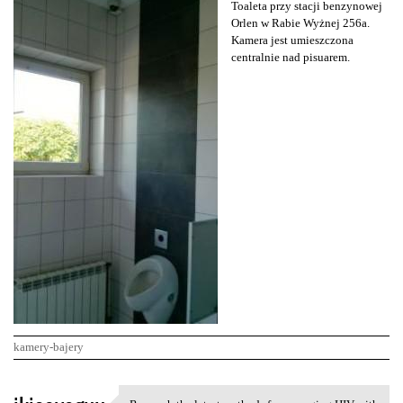
Toaleta przy stacji benzynowej
Orlen w Rabie Wyżnej 256a.
Kamera jest umieszczona
centralnie nad pisuarem.
kamery-bajery
K