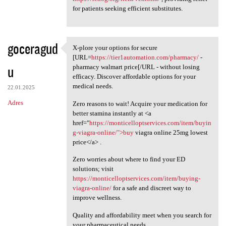
for patients seeking efficient substitutes.
goceragud
X-plore your options for secure
X-plore your options for
[URL=
https://tier1automation.com/pharmacy/
-
u
pharmacy walmart price[/URL - without losing
efficacy. Discover affordable options for your
medical needs.
22.01.2025
Adres
Zero reasons to wait! Acquire your medication for
better stamina instantly at <a
href="
https://monticelloptservices.com/item/buyin
g-viagra-online/">buy
viagra online 25mg lowest
price</a> .
Zero worries about where to find your ED
solutions; visit
https://monticelloptservices.com/item/buying-
viagra-online/
for a safe and discreet way to
improve wellness.
Quality and affordability meet when you search for
your pharmaceutical needs