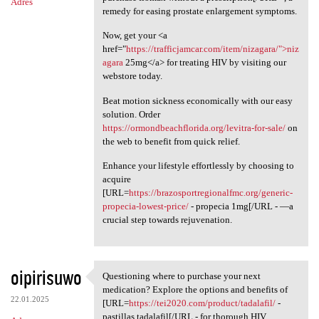
Adres
remedy for easing prostate enlargement symptoms.
Now, get your <a
href="
https://trafficjamcar.com/item/nizagara/">niz
agara
25mg</a> for treating HIV by visiting our
webstore today.
Beat motion sickness economically with our easy
solution. Order
https://ormondbeachflorida.org/levitra-for-sale/
on
the web to benefit from quick relief.
Enhance your lifestyle effortlessly by choosing to
acquire
[URL=
https://brazosportregionalfmc.org/generic-
propecia-lowest-price/
- propecia 1mg[/URL - —a
crucial step towards rejuvenation.
oipirisuwo
Questioning where to purchase your next
Questioning where to purchase
medication? Explore the options and benefits of
22.01.2025
[URL=
https://tei2020.com/product/tadalafil/
-
pastillas tadalafil[/URL - for thorough HIV