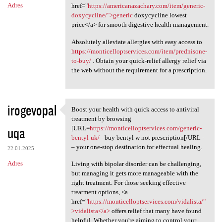
Adres
href="
https://americanazachary.com/item/generic-
doxycycline/">generic
doxycycline lowest
price</a> for smooth digestive health management.
Absolutely alleviate allergies with easy access to
https://monticelloptservices.com/item/prednisone-
to-buy/
. Obtain your quick-relief allergy relief via
the web without the requirement for a prescription.
irogevopal
Boost your health with quick access to antiviral
Boost your health with quick
treatment by browsing
uqa
[URL=
https://monticelloptservices.com/generic-
bentyl-uk/
- buy bentyl w not prescription[/URL -
– your one-stop destination for effectual healing.
22.01.2025
Adres
Living with bipolar disorder can be challenging,
but managing it gets more manageable with the
right treatment. For those seeking effective
treatment options, <a
href="
https://monticelloptservices.com/vidalista/"
>vidalista</a>
offers relief that many have found
helpful. Whether you're aiming to control your