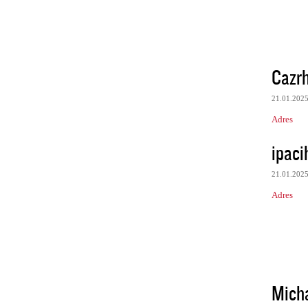
Cazr
21.01.202
Adres
ipaci
21.01.202
Adres
Mich