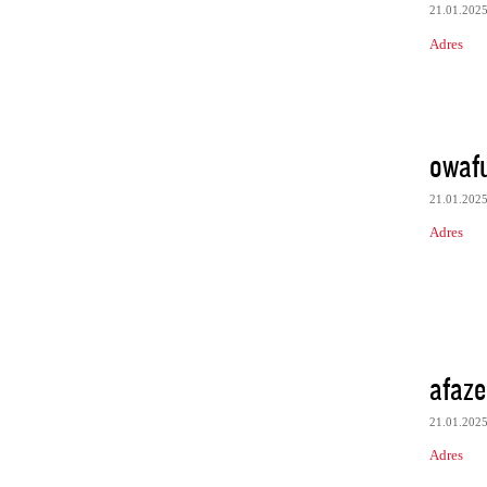
21.01.202
Adres
owaf
21.01.202
Adres
afaze
21.01.202
Adres