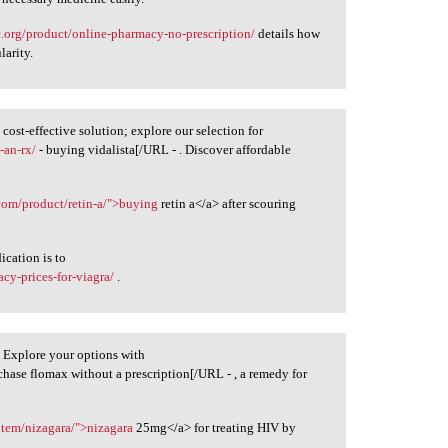
c.org/product/online-pharmacy-no-prescription/
details how
larity.
ost-effective solution; explore our selection for
-an-rx/
- buying vidalista[/URL - . Discover affordable
.com/product/retin-a/">buying
retin a</a> after scouring
cation is to
cy-prices-for-viagra/
.
? Explore your options with
chase flomax without a prescription[/URL - , a remedy for
/item/nizagara/">nizagara
25mg</a> for treating HIV by