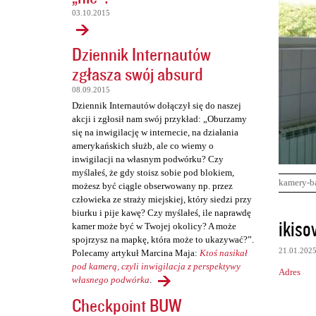
03.10.2015
Dziennik Internautów
zgłasza swój absurd
08.09.2015
Dziennik Internautów dołączył się do naszej
akcji i zgłosił nam swój przykład: „Oburzamy
się na inwigilację w internecie, na działania
amerykańskich służb, ale co wiemy o
inwigilacji na własnym podwórku? Czy
myślałeś, że gdy stoisz sobie pod blokiem,
kamery-b
możesz być ciągle obserwowany np. przez
człowieka ze straży miejskiej, który siedzi przy
biurku i pije kawę? Czy myślałeś, ile naprawdę
K
ikiso
kamer może być w Twojej okolicy? A może
o
spojrzysz na mapkę, która może to ukazywać?”.
21.01.202
Polecamy artykuł Marcina Maja:
Ktoś nasikał
m
pod kamerą, czyli inwigilacja z perspektywy
Adres
e
własnego podwórka
.
n
Checkpoint BUW