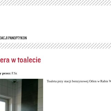
Przejdź
do
treści
DACJI PANOPTYKON
ra w toalecie
5
y przez:
F.Sz
Toaleta przy stacji benzynowej Orlen w Rabie 