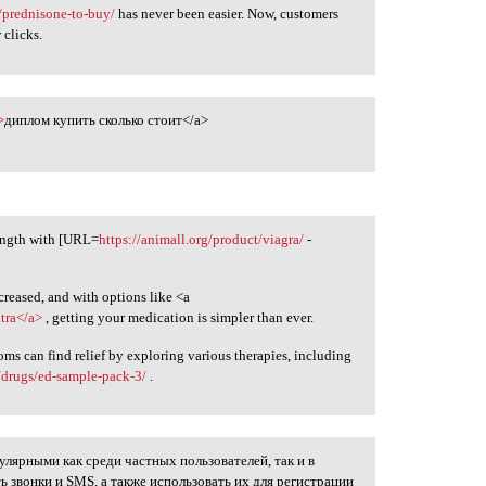
/prednisone-to-buy/
has never been easier. Now, customers
 clicks.
>
диплом купить сколько стоит</a>
rength with [URL=
https://animall.org/product/viagra/
-
reased, and with options like <a
itra</a>
, getting your medication is simpler than ever.
oms can find relief by exploring various therapies, including
/drugs/ed-sample-pack-3/
.
улярными как среди частных пользователей, так и в
ся
ь звонки и SMS, а также использовать их для регистрации