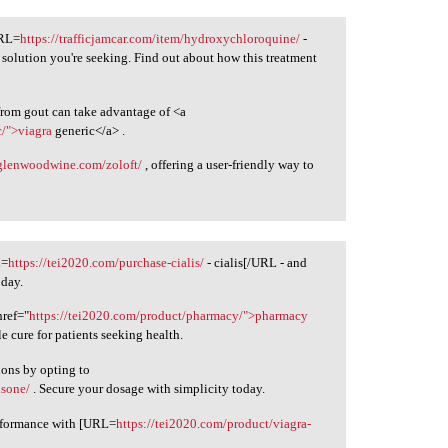
URL=
https://trafficjamcar.com/item/hydroxychloroquine/
-
olution you're seeking. Find out about how this treatment
 from gout can take advantage of <a
c/">viagra
generic</a> .
/glenwoodwine.com/zoloft/
, offering a user-friendly way to
L=
https://tei2020.com/purchase-cialis/
- cialis[/URL - and
oday.
href="
https://tei2020.com/product/pharmacy/">pharmacy
le cure for patients seeking health.
ions by opting to
isone/
. Secure your dosage with simplicity today.
erformance with [URL=
https://tei2020.com/product/viagra-