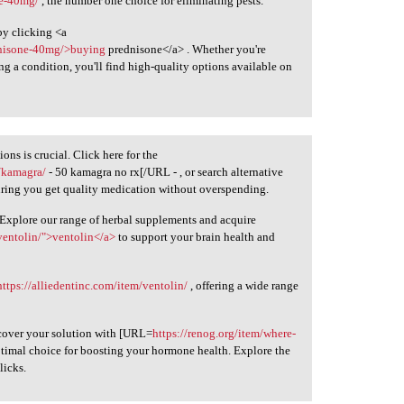
ne-40mg/
, the number one choice for eliminating pests.
by clicking <a
ednisone-40mg/>buying
prednisone</a> . Whether you're
g a condition, you'll find high-quality options available on
ons is crucial. Click here for the
/kamagra/
- 50 kamagra no rx[/URL - , or search alternative
uring you get quality medication without overspending.
. Explore our range of herbal supplements and acquire
/ventolin/">ventolin</a>
to support your brain health and
https://alliedentinc.com/item/ventolin/
, offering a wide range
scover your solution with [URL=
https://renog.org/item/where-
optimal choice for boosting your hormone health. Explore the
licks.