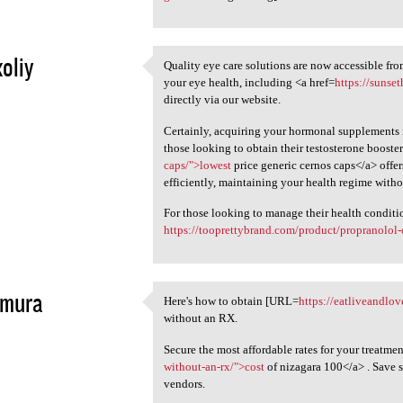
oliy
Quality eye care solutions are now accessible fr
Quality eye care solutions
your eye health, including <a href=
https://sunse
5
directly via our website.
Certainly, acquiring your hormonal supplements is
those looking to obtain their testosterone booster
caps/">lowest
price generic cernos caps</a> offer
efficiently, maintaining your health regime witho
For those looking to manage their health conditi
https://tooprettybrand.com/product/propranolol
amura
Here's how to obtain [URL=
https://eatliveandlov
Here's how to obtain [URL
without an RX.
5
Secure the most affordable rates for your treatmen
without-an-rx/">cost
of nizagara 100</a> . Save 
vendors.