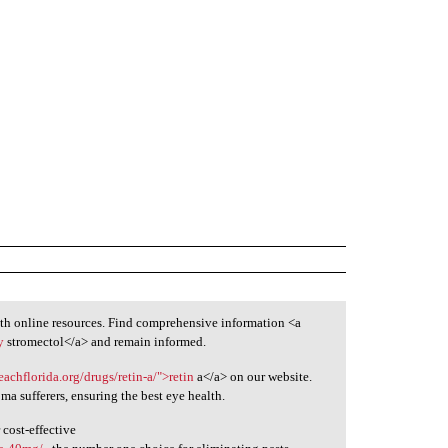
th online resources. Find comprehensive information <a
y
stromectol</a> and remain informed.
achflorida.org/drugs/retin-a/">retin
a</a> on our website.
oma sufferers, ensuring the best eye health.
 cost-effective