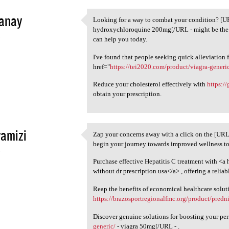
anay
Looking for a way to combat your condition? [
Looking for a way to combat
hydroxychloroquine 200mg[/URL - might be the s
5
can help you today.
I've found that people seeking quick alleviation
href="
https://tei2020.com/product/viagra-generi
Reduce your cholesterol effectively with
https:/
obtain your prescription.
amizi
Zap your concerns away with a click on the [UR
Zap your concerns away with a
begin your journey towards improved wellness t
5
Purchase effective Hepatitis C treatment with <a 
without dr prescription usa</a> , offering a reliab
Reap the benefits of economical healthcare solut
https://brazosportregionalfmc.org/product/predn
Discover genuine solutions for boosting your p
generic/
- viagra 50mg[/URL - .