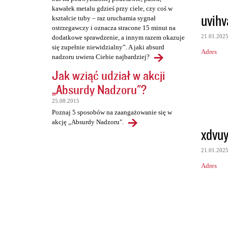
kawałek metalu gdzieś przy ciele, czy coś w
uvihv
kształcie tuby – raz uruchamia sygnał
ostrzegawczy i oznacza stracone 15 minut na
21.01.202
dodatkowe sprawdzenie, a innym razem okazuje
się zupełnie niewidzialny”. A jaki absurd
Adres
nadzoru uwiera Ciebie najbardziej?
Jak wziąć udział w akcji
„Absurdy Nadzoru"?
25.08.2015
Poznaj 5 sposobów na zaangażowanie się w
akcję „Absurdy Nadzoru".
xdvuy
21.01.202
Adres