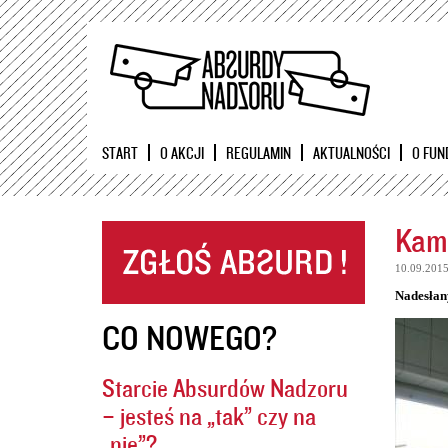
START
O AKCJI
REGULAMIN
AKTUALNOŚCI
O FUN
Kame
10.09.201
Nadesłan
CO NOWEGO?
Starcie Absurdów Nadzoru
– jesteś na „tak” czy na
„nie”?