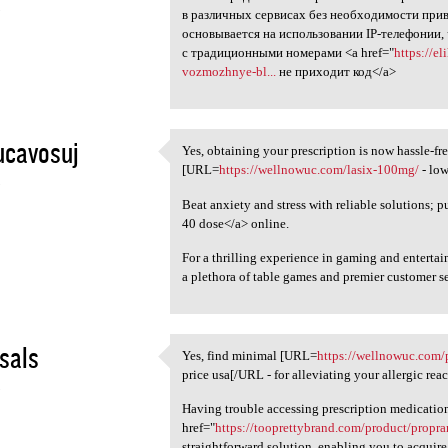
5
в различных сервисах без необходимости прив
основывается на использовании IP-телефонии,
с традиционными номерами <a href="
https://e
vozmozhnye-bl...
не приходит код</a>
ucavosuj
Yes, obtaining your prescription is now hassle-fr
Yes, obtaining your
[URL=
https://wellnowuc.com/lasix-100mg/
- low
5
Beat anxiety and stress with reliable solutions; p
40 dose</a> online.
For a thrilling experience in gaming and entertai
a plethora of table games and premier customer ser
sals
Yes, find minimal [URL=
https://wellnowuc.com/p
Yes, find minimal [URL=https:
price usa[/URL - for alleviating your allergic reac
5
Having trouble accessing prescription medicatio
href="
https://tooprettybrand.com/product/propr
straightforward solution, enabling you to acquire