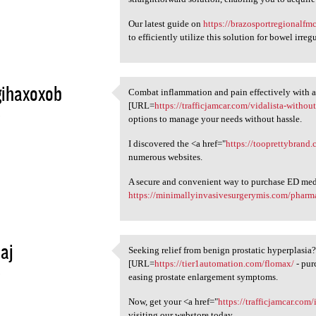
Our latest guide on
https://brazosportregionalfm
to efficiently utilize this solution for bowel irregu
gihaxoxob
Combat inflammation and pain effectively with a c
Combat inflammation and pain
[URL=
https://trafficjamcar.com/vidalista-without
5
options to manage your needs without hassle.
I discovered the <a href="
https://tooprettybrand
numerous websites.
A secure and convenient way to purchase ED medi
https://minimallyinvasivesurgerymis.com/pharma
aj
Seeking relief from benign prostatic hyperplasia
Seeking relief from benign
[URL=
https://tier1automation.com/flomax/
- pur
5
easing prostate enlargement symptoms.
Now, get your <a href="
https://trafficjamcar.com
visiting our webstore today.