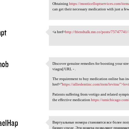
Obtaining
https://monticelloptservices.com/item
can get their necessary medication with just a few
hpt
<a href=
http://friendtalk.mn.co/posts/75747741/
<a href=http://friendtalk.mn
5
hob
Discover genuine remedies for boosting your st
Discover genuine remedies for
viagra[/URL - .
5
The requirement to buy medication online has inc
href="
https://alliedentinc.com/item/levitra/">lev
Patients suffering from vertigo and related sympt
the effective medication
https://umichicago.com
aelHap
Виртуальные номера становятся все более поп
Виртуальные номера становят
бизнес-среде. Эти номера позволяют принимат