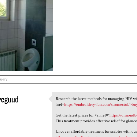
ajery
veguud
Research the latest methods for managing HIV wi
Research the latest methods
href=
https://embroidery-fun.com/stromectol/>bu
5
Get the latest prices for <a href="
https://ormondbe
This treatment provides effective relief for glauc
Uncover affordable treatment for scabies with our