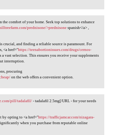
om the comfort of your home. Seek top solutions to enhance
thilltreefarm.com/prednisone/>prednisone
spanish</a> ,
 crucial, and finding a reliable source is paramount. For
s, <a href="
https://teenabortionissues.com/drugs/cernos-
s a vast selection. This ensures you receive your supplements
ut interruption.
ons, procuring
-cheap/
on the web offers a convenient option.
e.com/pill/tadalafil/
- tadalafil 2.5mg[/URL - for your needs
t by opting to <a href="
https://trafficjamcar.com/nizagara-
significantly when you purchase from reputable online