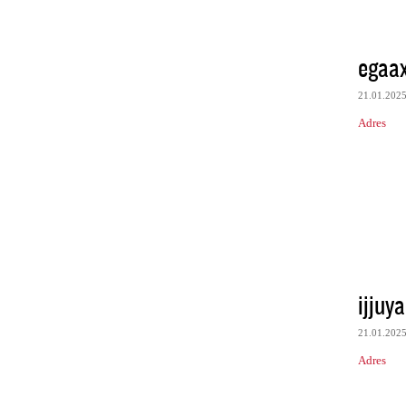
egaax
21.01.202
Adres
ijjuy
21.01.202
Adres