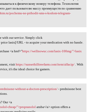
язываться к физическому номеру телефона. Технология
 что дает пользователю массу преимуществ по сравнению
lihim.ru/pochemu-ne-prihodit-sms-s-kodom-telegram-
ee with our service. Simply click
 price lasix[/URL - to acquire your medication with no hassle.
urchase <a href="
https://wellnowuc.com/lasix-100mg/">lasix
nment, visit
https://sunsethilltreefarm.com/item/alfacip/
. With
vice, it's the ideal choice for gamers.
rednisone-without-a-doctors-prescription/
- prednisone best
tions.
n? Our <a
anolol-cheap/">propranolol
aruba</a> option offers a
 necessary medicine easily.