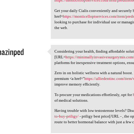
https://monticelloptservices.com/item/predniso
Get your daily Cialis conveniently and securely 
href=
https://monticelloptservices.com/item/pr
looking to purchase for individual use or managin
the web.
mazinped
Considering your health, finding affordable soluti
Considering your health,
[URL=
https://minimallyinvasivesurgerymis.com
5
platforms for inexpensive treatment options, ens
Zero in on holistic wellness with a natural boost
premium <a href="
https://alliedentinc.com/item
improve memory efficiently.
To procure your medications effortlessly, opt for
of medical solutions.
Having trouble with low testosterone levels? Di
to-buy-priligy/
- priligy best price[/URL - , the 
route to better hormonal balance with just a few c