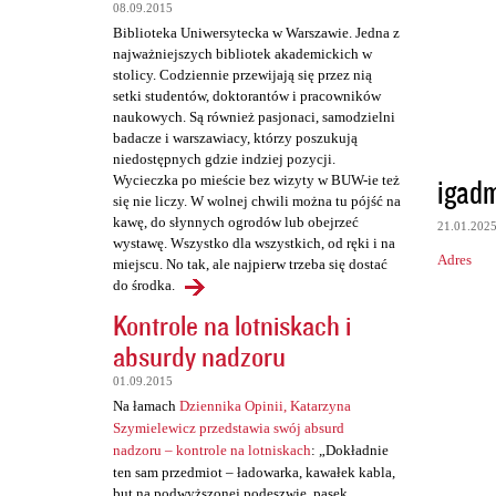
t
08.09.2015
a
Biblioteka Uniwersytecka w Warszawie. Jedna z
najważniejszych bibliotek akademickich w
r
stolicy. Codziennie przewijają się przez nią
z
setki studentów, doktorantów i pracowników
naukowych. Są również pasjonaci, samodzielni
e
badacze i warszawiacy, którzy poszukują
niedostępnych gdzie indziej pozycji.
igad
Wycieczka po mieście bez wizyty w BUW-ie też
się nie liczy. W wolnej chwili można tu pójść na
kawę, do słynnych ogrodów lub obejrzeć
21.01.202
wystawę. Wszystko dla wszystkich, od ręki i na
Adres
miejscu. No tak, ale najpierw trzeba się dostać
do środka.
Kontrole na lotniskach i
absurdy nadzoru
01.09.2015
Na łamach
Dziennika Opinii, Katarzyna
Szymielewicz przedstawia swój absurd
nadzoru – kontrole na lotniskach
: „Dokładnie
ten sam przedmiot – ładowarka, kawałek kabla,
but na podwyższonej podeszwie, pasek,