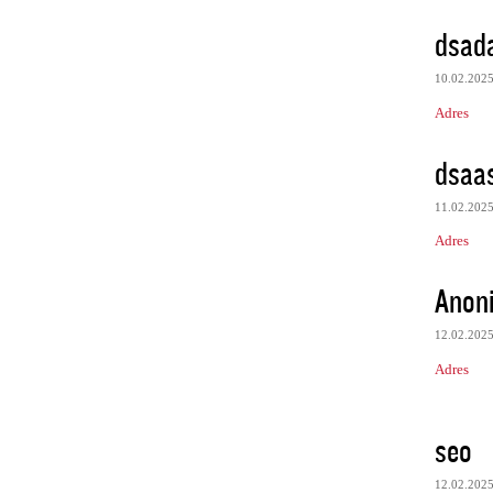
dsad
10.02.202
Adres
dsaa
11.02.202
Adres
Anon
12.02.202
Adres
seo
12.02.202