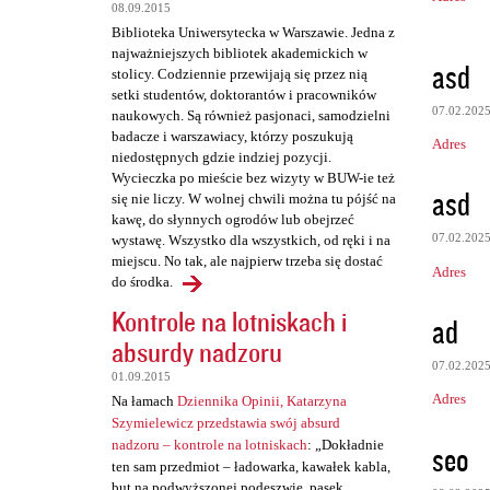
08.09.2015
Biblioteka Uniwersytecka w Warszawie. Jedna z
najważniejszych bibliotek akademickich w
asd
stolicy. Codziennie przewijają się przez nią
setki studentów, doktorantów i pracowników
07.02.202
naukowych. Są również pasjonaci, samodzielni
badacze i warszawiacy, którzy poszukują
Adres
niedostępnych gdzie indziej pozycji.
Wycieczka po mieście bez wizyty w BUW-ie też
asd
się nie liczy. W wolnej chwili można tu pójść na
kawę, do słynnych ogrodów lub obejrzeć
07.02.202
wystawę. Wszystko dla wszystkich, od ręki i na
miejscu. No tak, ale najpierw trzeba się dostać
Adres
do środka.
Kontrole na lotniskach i
ad
absurdy nadzoru
07.02.202
01.09.2015
Adres
Na łamach
Dziennika Opinii, Katarzyna
Szymielewicz przedstawia swój absurd
nadzoru – kontrole na lotniskach
: „Dokładnie
seo
ten sam przedmiot – ładowarka, kawałek kabla,
but na podwyższonej podeszwie, pasek,