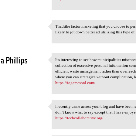
5
That'sthe factor marketing that you choose to per
That'sthe factor marketing
likely to jot down better ad utilizing this type of.
5
a Phillips
It's interesting to see how municipalities miscons
It's interesting to see how
collection of excessive personal information se
5
efficient waste management rather than overreach
where you can strategize without complication, l
https://iogamesonl.com/
I recently came across your blog and have been r
I recently came across your
don’t know what to say except that I have enjoye
5
https://techcollaborative.org/