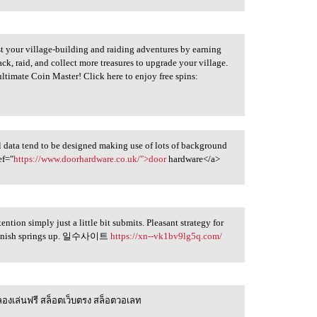
t your village-building and raiding adventures by earning
ack, raid, and collect more treasures to upgrade your village.
timate Coin Master! Click here to enjoy free spins:
l data tend to be designed making use of lots of background
ef="
https://www.doorhardware.co.uk/">door
hardware</a>
ntion simply just a little bit submits. Pleasant strategy for
nes finish springs up. 일수사이트
https://xn--vk1bv9lg5q.com/
องเล่นฟรี สล็อตเว็บตรง สล็อตวอเลท