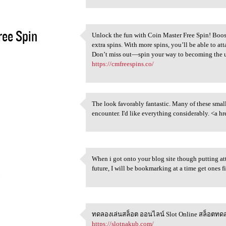
ee Spin
Unlock the fun with Coin Master Free Spin! Boos
Unlock the fun with Coin
extra spins. With more spins, you’ll be able to att
5
Don’t miss out—spin your way to becoming the ul
https://cmfreespins.co/
The look favorably fantastic. Many of these smal
The look favorably fantastic.
encounter. I'd like everything considerably. <a hr
5
When i got onto your blog site though putting atte
When i got onto your blog
future, I will be bookmarking at a time get o
5
ทดลองเล่นสล็อต ออนไลน์ Slot Online สล็อตทดล
ทดลองเล่นสล็อต ออนไลน์ Slot
https://slotnakub.com/