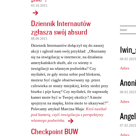
03.10.2015
Dziennik Internautów
zgłasza swój absurd
inne
08.09.2015
K
Dziennik Internautów dołączył się do naszej
1win_
akcji i zgłosił nam swój przykład: „Oburzamy
o
się na inwigilację w internecie, na działania
06.02.202
m
amerykańskich służb, ale co wiemy o
Adres
inwigilacji na własnym podwórku? Czy
e
myślałeś, że gdy stoisz sobie pod blokiem,
n
Anon
możesz być ciągle obserwowany np. przez
człowieka ze straży miejskiej, który siedzi przy
t
biurku i pije kawę? Czy myślałeś, ile naprawdę
06.02.202
a
kamer może być w Twojej okolicy? A może
Adres
r
spojrzysz na mapkę, która może to ukazywać?”.
Polecamy artykuł Marcina Maja:
Ktoś nasikał
z
Angel
pod kamerą, czyli inwigilacja z perspektywy
e
własnego podwórka
.
07.02.202
Checkpoint BUW
Adres