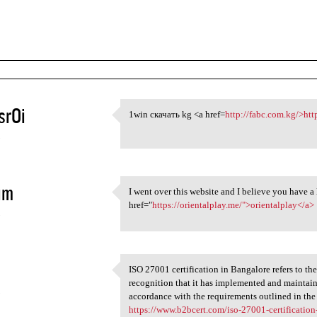
srOi
1win скачать kg <a href=
http://fabc.com.kg/>htt
1win скачать kg <a href=http:
5
im
I went over this website and I believe you have 
I went over this website
href="
https://orientalplay.me/">orientalplay</a>
5
ISO 27001 certification in Bangalore refers to the
ISO 27001 certification in
recognition that it has implemented and mainta
5
accordance with the requirements outlined in th
https://www.b2bcert.com/iso-27001-certification