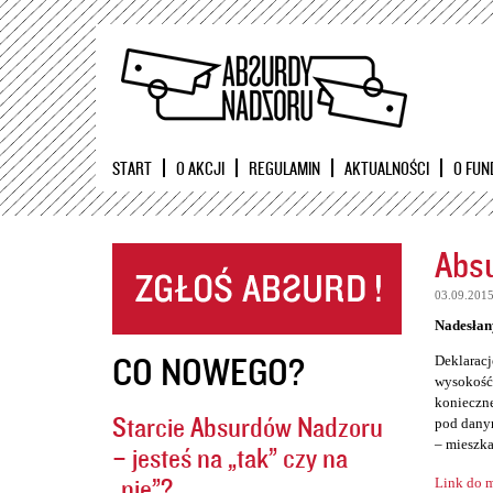
START
O AKCJI
REGULAMIN
AKTUALNOŚCI
O FUN
Absu
03.09.201
Nadesłan
CO NOWEGO?
Deklaracj
wysokość 
konieczne
Starcie Absurdów Nadzoru
pod danym
– mieszka
– jesteś na „tak” czy na
„nie”?
Link do m