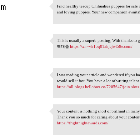
im
Find healthy teacup Chihuahua puppies for sale 
Find healthy teacup Chihuahua
and loving puppies. Your new companion awaits!
5
This is usually a superb posting, With thanks to 
This is usually a superb
액대출
https://xn--vk1bq01ahjcjwl58e.com/
5
I was reading your article and wondered if you h
I was reading your article
would sell it fast. You have a lot of writing talent
5
https://all-blogs.hellobox.co/7205647/join-slots
Your content is nothing short of brilliant in man
Your content is nothing short
Thank you so much for caring about your content
5
https://frightnightawards.com/