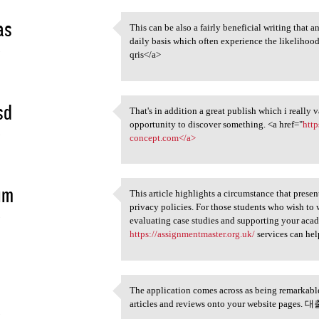
as
This can be also a fairly beneficial writing that 
This can be also a fairly
daily basis which often experience the likelihood 
5
qris</a>
sd
That's in addition a great publish which i really 
That's in addition a great
opportunity to discover something. <a href="
http
5
concept.com</a>
im
This article highlights a circumstance that prese
This article highlights a
privacy policies. For those students who wish to
5
evaluating case studies and supporting your aca
https://assignmentmaster.org.uk/
services can hel
The application comes across as being remarkable 
The application comes across
articles and reviews onto your website page
5