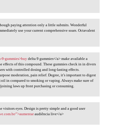
hough paying attention only a little submits. Wonderful
mmediately use your current comprehensive soars. Octavalent
lta-9-gummies>buy
delta 9 gummies</a> make available a
he effects of this compound. These gummies check in in divers
sers with controlled dosing and long-lasting effects.
pose moderation, pain relief. Degree, it’s important to digest
recoil in compared to smoking or vaping. Always make sure of
joining laws up front purchasing or consuming.
he visitors eyes. Design is pretty simple and a good user
ive.com.br/">aumentar
audiência live</a>