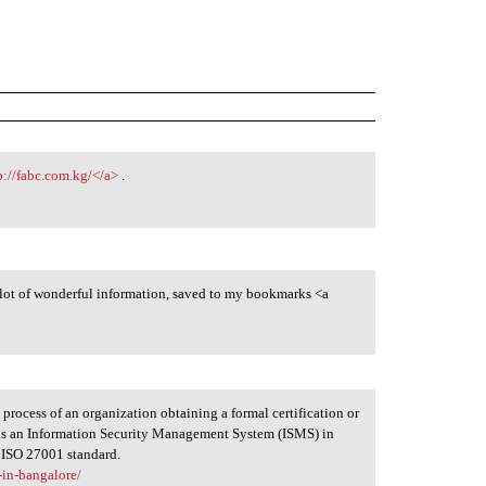
p://fabc.com.kg/</a>
.
a lot of wonderful information, saved to my bookmarks <a
 process of an organization obtaining a formal certification or
ins an Information Security Management System (ISMS) in
e ISO 27001 standard.
-in-bangalore/