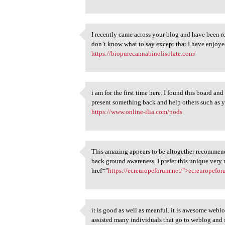
I recently came across your blog and have been r
I recently came across your
don’t know what to say except that I have enjoye
5
https://biopurecannabinolisolate.com/
i am for the first time here. I found this board and
i am for the first time here.
present something back and help others such as 
5
https://www.online-ilia.com/pods
This amazing appears to be altogether recommend
This amazing appears to be
back ground awareness. I prefer this unique very
5
href="
https://ecreuropeforum.net/">ecreuropefor
it is good as well as meanful. it is awesome webl
it is good as well as meanful
assisted many individuals that go to weblog a