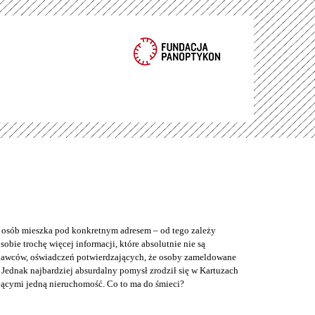
e osób mieszka pod konkretnym adresem – od tego zależy
bie trochę więcej informacji, które absolutnie nie są
odawców, oświadczeń potwierdzających, że osoby zameldowane
Jednak najbardziej absurdalny pomysł zrodził się w Kartuzach
jącymi jedną nieruchomość. Co to ma do śmieci?