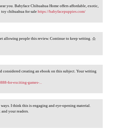
near you. Babyface Chihuahua Home offers affordable, exotic,
 toy chihuahua for sale
https://babyfacepuppies.com/
get allowing people this review. Continue to keep writing. 소
ad considered creating an ebook on this subject. Your writing
.
-888-for-exciting-games-...
y ways. I think this is engaging and eye-opening material.
 and your readers.