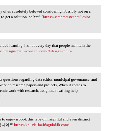
any of us absolutely beloved considering. Possibly not on a
to get a solution. <a href="
https://sarahmeister.net/">slot
valued learning. It's not every day that people maintain the
s://design-multi-concept.com/">design-multi-
nts questions regarding data ethics, municipal governance, and
 work on research papers and projects, When it comes to
demic work with research, assignment writing help
p.
to enjoy a book this type of insightful and even distinct
s. 대출사이트
https://xn--vk1bo46agnbd4k.com/