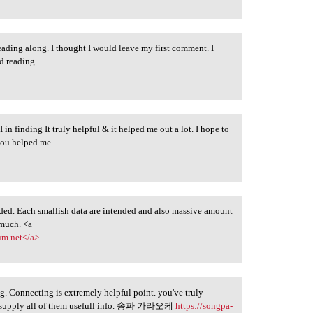
eading along. I thought I would leave my first comment. I
d reading.
 I in finding It truly helpful & it helped me out a lot. I hope to
you helped me.
ed. Each smallish data are intended and also massive amount
 much. <a
um.net</a>
og. Connecting is extremely helpful point. you've truly
nd supply all of them usefull info. 송파 가라오케
https://songpa-