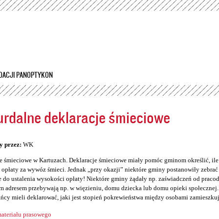
Przejdź
do
treści
DACJI PANOPTYKON
rdalne deklaracje śmieciowe
5
y przez:
WK
e śmieciowe w Kartuzach. Deklaracje śmieciowe miały pomóc gminom określić, il
opłaty za wywóz śmieci. Jednak „przy okazji” niektóre gminy postanowiły zebrać so
 do ustalenia wysokości opłaty! Niektóre gminy żądały np. zaświadczeń od prac
 adresem przebywają np. w więzieniu, domu dziecka lub domu opieki społecznej. 
ńcy mieli deklarować, jaki jest stopień pokrewieństwa między osobami zamieszku
ateriału prasowego