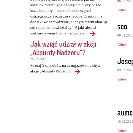
08.02.202
kawałek metalu gdzieś przy ciele, czy coś w
Adres
kształcie tuby – raz uruchamia sygnał
ostrzegawczy i oznacza stracone 15 minut na
dodatkowe sprawdzenie, a innym razem okazuje
seo
się zupełnie niewidzialny”. A jaki absurd
nadzoru uwiera Ciebie najbardziej?
08.02.202
Jak wziąć udział w akcji
Adres
„Absurdy Nadzoru"?
Jose
25.08.2015
Poznaj 5 sposobów na zaangażowanie się w
09.02.202
akcję „Absurdy Nadzoru".
Adres
aumen
10.02.202
Adres