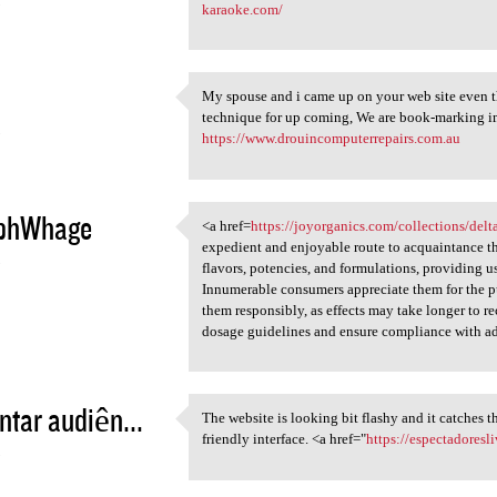
5
karaoke.com/
My spouse and i came up on your web site even t
My spouse and i came up on
technique for up coming, We are book-marking i
5
https://www.drouincomputerrepairs.com.au
phWhage
<a href=
https://joyorganics.com/collections/de
<a href=https://joyorganics
expedient and enjoyable route to acquaintance t
5
flavors, potencies, and formulations, providing u
Innumerable consumers appreciate them for the pur
them responsibly, as effects may take longer to 
dosage guidelines and ensure compliance with ad
tar audiên...
The website is looking bit flashy and it catches t
The website is looking bit
friendly interface. <a href="
https://espectadoresl
5