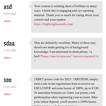
asd
Your content is nothing short of brilliant in many
Your content is nothing short
ways. I think this is engaging and eye-opening
16.02.2025
material. Thank you so much for caring about your
content and your readers.
Adres
https://frightnightawards.com/
sdaa
That are definitely excellent. Many of these tiny
That are definitely excellent
details are made getting lot of background
17.02.2025
knowledge. I am interested in them plenty. <a
href="
https://movieverse.one">movieversemod</a
Adres
>
seo
1XBET promo code for 2025: 1XRUN200, simply
1XBET promo code for 2025:
enter code in the registration form to receive an
17.02.2025
EXCLUSIVE welcome bonus of 100%, up to €130.
To maximize bonuses on 1xbet, use promo code
Adres
goldenjulius when registering your account. After
your initial deposit, you'll receive a 100% bonus.