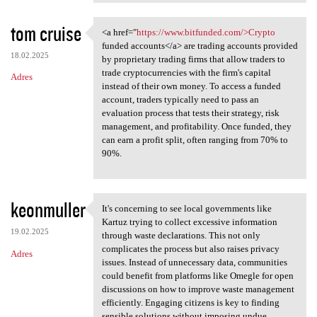
tom cruise
<a href="
https://www.bitfunded.com/>Crypto
<a href="https://www
funded accounts</a> are trading accounts provided
18.02.2025
by proprietary trading firms that allow traders to
trade cryptocurrencies with the firm's capital
Adres
instead of their own money. To access a funded
account, traders typically need to pass an
evaluation process that tests their strategy, risk
management, and profitability. Once funded, they
can earn a profit split, often ranging from 70% to
90%.
keonmuller
It's concerning to see local governments like
It's concerning to see local
Kartuz trying to collect excessive information
19.02.2025
through waste declarations. This not only
complicates the process but also raises privacy
Adres
issues. Instead of unnecessary data, communities
could benefit from platforms like Omegle for open
discussions on how to improve waste management
efficiently. Engaging citizens is key to finding
sensible solutions without imposing undue