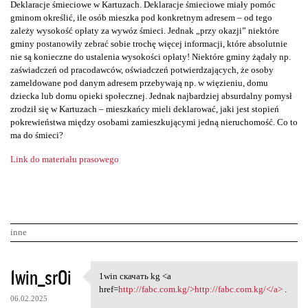
Deklaracje śmieciowe w Kartuzach. Deklaracje śmieciowe miały pomóc
gminom określić, ile osób mieszka pod konkretnym adresem – od tego
zależy wysokość opłaty za wywóz śmieci. Jednak „przy okazji” niektóre
gminy postanowiły zebrać sobie trochę więcej informacji, które absolutnie
nie są konieczne do ustalenia wysokości opłaty! Niektóre gminy żądały np.
zaświadczeń od pracodawców, oświadczeń potwierdzających, że osoby
zameldowane pod danym adresem przebywają np. w więzieniu, domu
dziecka lub domu opieki społecznej. Jednak najbardziej absurdalny pomysł
zrodził się w Kartuzach – mieszkańcy mieli deklarować, jaki jest stopień
pokrewieństwa między osobami zamieszkującymi jedną nieruchomość. Co to
ma do śmieci?
Link do materiału prasowego
inne
K
1win_srOi
1win скачать kg <a
1win скачать kg <a href=http:
o
href=
http://fabc.com.kg/>http://fabc.com.kg/</a>
.
06.02.2025