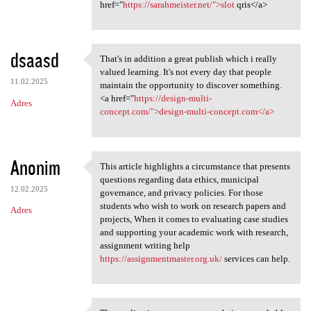
href="
https://sarahmeister.net/">slot
qris</a>
dsaasd
That's in addition a great publish which i really
That's in addition a great
valued learning. It's not every day that people
11.02.2025
maintain the opportunity to discover something.
<a href="
https://design-multi-
Adres
concept.com/">design-multi-concept.com</a>
Anonim
This article highlights a circumstance that presents
This article highlights a
questions regarding data ethics, municipal
12.02.2025
governance, and privacy policies. For those
students who wish to work on research papers and
Adres
projects, When it comes to evaluating case studies
and supporting your academic work with research,
assignment writing help
https://assignmentmaster.org.uk/
services can help.