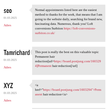
seo
Normal appointments listed here are the easiest
Normal appointments listed
method to thanks for the work, that means that I am
01.03.2025
going to the website daily, searching for brand new,
fascinating data. Numerous, thank you! Loft
Adres
conversions Surbiton
https://loft-conversions-
surbiton.co.uk/
Tamrichard
This post is really the best on this valuable topic
This post is really the best
Permanent hair
01.03.2025
reduction[url=
https://board.postjung.com/160329
4]Permanent
hair reduction[/url]
Adres
XYZ
<a
<a href="https://board
href="
https://board.postjung.com/1603294">Perm
01.03.2025
anent
hair reduction</a>
Adres