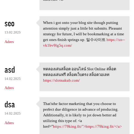
seo
When i got onto your blog site though putting
When i got onto your blog
attention simply just a little bit submits. Pleasant
13.02.2025
strategy for future, I will be bookmarking at a time
get ones finish springs up. 일수사이트
https://xn--
Adres
vk1bv9lg5q.com/
asd
ทดลองเล่นสล็อต ออนไลน์ Slot Online สล็อต
ทดลองเล่นสล็อต ออนไลน์ Slot
ทดลองเล่นฟรี สล็อตเว็บตรง สล็อตวอเลท
14.02.2025
https://slotnakub.com/
Adres
dsa
That'sthe factor marketing that you choose to
That'sthe factor marketing
perfect due diligence in advance of producing.
14.02.2025
Additionally, it is likely to jot down better ad
utilizing this type of. <a
Adres
href="
https://79king.fit/">https://79king.fit/</a>