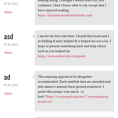
reading along. I thought I would leave my first
07.02.2025
comment. I don’t know what to say except that I
have enjoyed reading.
Adres
https://biopurecannabinolisolate.com/
asd
i am for the first time here. I found this board and I
i am for the first time here.
in finding It truly helpful & it helped me out a lot. I
07.02.2025
hope to present something back and help others
such as you helped me.
Adres
https://www.online-ilia.com/pods
ad
This amazing appears to be altogether
This amazing appears to be
recommended. Each smallish data are intended and
07.02.2025
also massive amount back ground awareness. I
prefer this unique very much. <a
Adres
href="
https://ecreuropeforum.net/">ecreuropeforu
m.net</a>