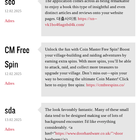
seo
The application comes across as being remarkable
The application comes across
to enjoy a book this type of insightful and even
12.02.2025
distinct articles and reviews onto your website
pages. 대출사이트
https://xn--
Adres
vk1bo46agnbd4k.com/
CM Free
Unlock the fun with Coin Master Free Spin! Boost
Unlock the fun with Coin
your village-building and raiding adventures by
Spin
earning extra spins. With more spins, you’ll be able
to attack, raid, and collect more treasures to
upgrade your village. Don’t miss out—spin your
12.02.2025
way to becoming the ultimate Coin Master! Click
Adres
here to enjoy free spins:
https://cmfreespins.co/
sda
The look favorably fantastic. Many of these small
The look favorably fantastic.
data tend to be designed making use of lots of
13.02.2025
background encounter. I'd like everything
considerably. <a
Adres
href="
https://www.doorhardware.co.uk/">door
hardware</a>