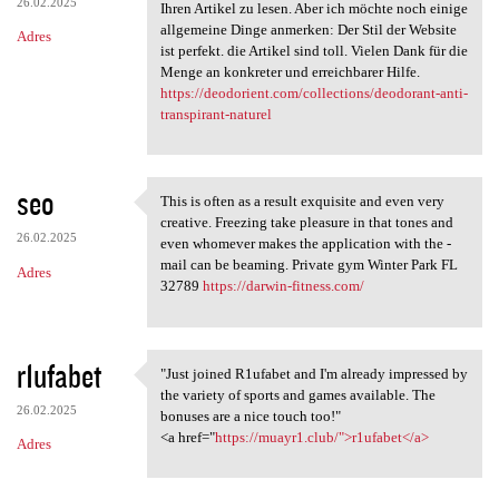
26.02.2025
Ihren Artikel zu lesen. Aber ich möchte noch einige
allgemeine Dinge anmerken: Der Stil der Website
Adres
ist perfekt. die Artikel sind toll. Vielen Dank für die
Menge an konkreter und erreichbarer Hilfe.
https://deodorient.com/collections/deodorant-anti-
transpirant-naturel
seo
This is often as a result exquisite and even very
This is often as a result
creative. Freezing take pleasure in that tones and
26.02.2025
even whomever makes the application with the -
mail can be beaming. Private gym Winter Park FL
Adres
32789
https://darwin-fitness.com/
r1ufabet
"Just joined R1ufabet and I'm already impressed by
"Just joined R1ufabet and I'm
the variety of sports and games available. The
26.02.2025
bonuses are a nice touch too!"
<a href="
https://muayr1.club/">r1ufabet</a>
Adres