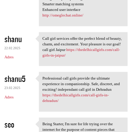
Smarter matching systems
Enhanced user interface
http://omeglechat.online/
shanu
Call girl services offer the perfect blend of beauty,
Call girl services offer the
charm, and excitement. Your pleasure is our goal!
22.02.2025
call girl Jaipur
https://thedelhicallgirls.com/call-
girls-in-jaipur/
Adres
shanu5
Professional call girls provide the ultimate
Professional call girls
experience in companionship. Safe, discreet, and
23.02.2025
exciting! independant call girl in Dehradun
https://thedelhicallgirls.com/call-girls-in-
Adres
dehradun/
seo
Being Starter, I'm sure for life trying over the
Being Starter, I'm sure for
internet for the purpose of content pieces that