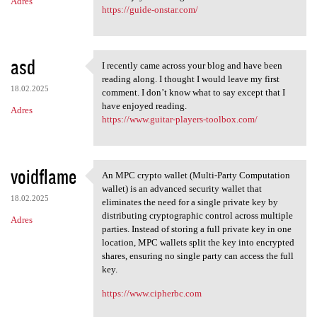
Adres
https://guide-onstar.com/
asd
I recently came across your blog and have been
I recently came across your
reading along. I thought I would leave my first
18.02.2025
comment. I don’t know what to say except that I
have enjoyed reading.
Adres
https://www.guitar-players-toolbox.com/
voidflame
An MPC crypto wallet (Multi-Party Computation
An MPC crypto wallet (Multi
wallet) is an advanced security wallet that
18.02.2025
eliminates the need for a single private key by
distributing cryptographic control across multiple
Adres
parties. Instead of storing a full private key in one
location, MPC wallets split the key into encrypted
shares, ensuring no single party can access the full
key.
https://www.cipherbc.com