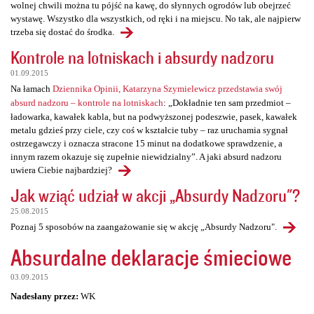
wolnej chwili można tu pójść na kawę, do słynnych ogrodów lub obejrzeć
wystawę. Wszystko dla wszystkich, od ręki i na miejscu. No tak, ale najpierw
trzeba się dostać do środka.
Kontrole na lotniskach i absurdy nadzoru
01.09.2015
Na łamach
Dziennika Opinii, Katarzyna Szymielewicz przedstawia swój
absurd nadzoru – kontrole na lotniskach
: „Dokładnie ten sam przedmiot –
ładowarka, kawałek kabla, but na podwyższonej podeszwie, pasek, kawałek
metalu gdzieś przy ciele, czy coś w kształcie tuby – raz uruchamia sygnał
ostrzegawczy i oznacza stracone 15 minut na dodatkowe sprawdzenie, a
innym razem okazuje się zupełnie niewidzialny”. A jaki absurd nadzoru
uwiera Ciebie najbardziej?
Jak wziąć udział w akcji „Absurdy Nadzoru"?
25.08.2015
Poznaj 5 sposobów na zaangażowanie się w akcję „Absurdy Nadzoru".
Absurdalne deklaracje śmieciowe
03.09.2015
Nadesłany przez:
WK