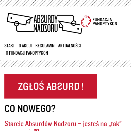
Przejdź
do
treści
START
O AKCJI
REGULAMIN
AKTUALNOŚCI
O FUNDACJI PANOPTYKON
CO NOWEGO?
Starcie Absurdów Nadzoru – jesteś na „tak”