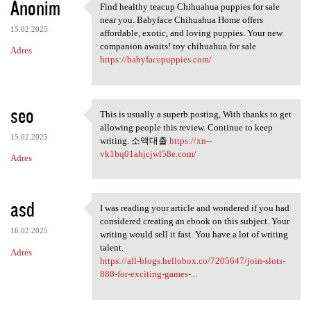
Anonim
Find healthy teacup Chihuahua puppies for sale
Find healthy teacup Chihuahua
near you. Babyface Chihuahua Home offers
15.02.2025
affordable, exotic, and loving puppies. Your new
companion awaits! toy chihuahua for sale
Adres
https://babyfacepuppies.com/
seo
This is usually a superb posting, With thanks to get
This is usually a superb
allowing people this review. Continue to keep
15.02.2025
writing. 소액대출
https://xn--
vk1bq01ahjcjwl58e.com/
Adres
asd
I was reading your article and wondered if you had
I was reading your article
considered creating an ebook on this subject. Your
16.02.2025
writing would sell it fast. You have a lot of writing
talent.
Adres
https://all-blogs.hellobox.co/7205647/join-slots-
888-for-exciting-games-...