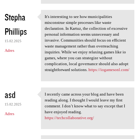
Stepha
It's interesting to see how municipalities
It's interesting to see how
misconstrue simple processes like waste
Phillips
declaration. In Kartuz, the collection of excessive
personal information seems unnecessary and
invasive. Communities should focus on efficient
15.02.2025
waste management rather than overreaching
Adres
inquiries. While we enjoy relaxing games like io
games, where you can strategize without
complication, local governance should also adopt
straightforward solutions.
https://iogamesonl.com/
asd
I recently came across your blog and have been
I recently came across your
reading along. I thought I would leave my first
15.02.2025
comment. I don’t know what to say except that I
have enjoyed reading.
Adres
https://techcollaborative.org/