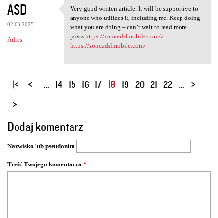
ASD
Very good written article. It will be supportive to
Very good written article. It
anyone who utilizes it, including me. Keep doing
02.03.2025
what you are doing – can’r wait to read more
posts.
https://zoneadslmobile.com/z
Adres
https://zoneadslmobile.com/
S
…
14
15
16
17
18
19
20
21
22
…
t
r
o
Dodaj komentarz
n
y
Nazwisko lub pseudonim
Treść Twojego komentarza
*