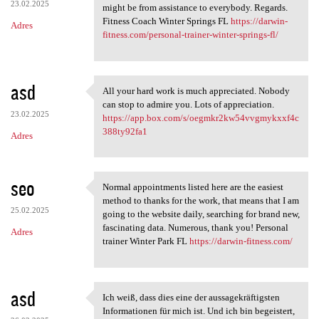
23.02.2025
might be from assistance to everybody. Regards.
Fitness Coach Winter Springs FL
https://darwin-
Adres
fitness.com/personal-trainer-winter-springs-fl/
asd
All your hard work is much appreciated. Nobody
All your hard work is much
can stop to admire you. Lots of appreciation.
23.02.2025
https://app.box.com/s/oegmkr2kw54vvgmykxxf4c
388ty92fa1
Adres
seo
Normal appointments listed here are the easiest
Normal appointments listed
method to thanks for the work, that means that I am
25.02.2025
going to the website daily, searching for brand new,
fascinating data. Numerous, thank you! Personal
Adres
trainer Winter Park FL
https://darwin-fitness.com/
asd
Ich weiß, dass dies eine der aussagekräftigsten
Ich weiß, dass dies eine der
Informationen für mich ist. Und ich bin begeistert,