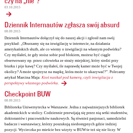
czy na „nie”?
03.10.2015
Dziennik Internautów zgłasza swój absurd
08.09.2015
Dziennik Internautów dołączył się do naszej akcji i zgłosił nam swój
przykład: „Oburzamy się na inwigilację w internecie, na działania
amerykańskich służb, ale co wiemy o inwigilacji na własnym podwórku?
Czy myślałeś, że gdy stoisz sobie pod blokiem, możesz być ciągle
obserwowany np. przez człowieka ze straży miejskiej, który siedzi przy
biurku i pije kawę? Czy myślałeś, ile naprawdę kamer może być w Twojej
okolicy? A może spojrzysz na mapkę, która może to ukazywać?”. Polecamy
artykuł Marcina Maja:
Ktoś nasikał pod kamerą, czyli inwigilacja z
perspektywy własnego podwórka
.
Checkpoint BUW
08.09.2015
Biblioteka Uniwersytecka w Warszawie. Jedna z najważniejszych bibliotek
akademickich w stolicy. Codziennie przewijają się przez nią setki studentów,
doktorantów i pracowników naukowych. Są również pasjonaci, samodzielni
badacze i warszawiacy, którzy poszukują niedostępnych gdzie indziej
pozycji. Wycieczka po mieście bez wizyty w BUW-ie też się nie liczy. W