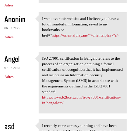
m
Adres
e
n
Anonim
I went over this website and I believe you have a
I went over this website
t
lot of wonderful information, saved to my
06.02.2025
bookmarks <a
a
href="
https://orientalplay.me/">orientalplay</a>
Adres
r
z
e
Angel
ISO 27001 certification in Bangalore refers to the
ISO 27001 certification in
process of an organization obtaining a formal
07.02.2025
certification or recognition that it has implemented
and maintains an Information Security
Adres
Management System (ISMS) in accordance with
the requirements outlined in the ISO 27001
standard.
https://www.b2bcert.com/iso-27001-certification-
in-bangalore/
asd
I recently came across your blog and have been
I recently came across your