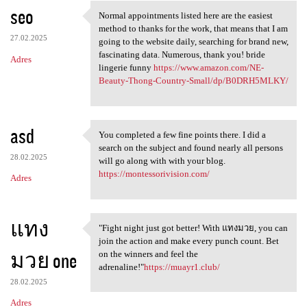
seo
Normal appointments listed here are the easiest
Normal appointments listed
method to thanks for the work, that means that I am
27.02.2025
going to the website daily, searching for brand new,
fascinating data. Numerous, thank you! bride
Adres
lingerie funny
https://www.amazon.com/NE-
Beauty-Thong-Country-Small/dp/B0DRH5MLKY/
asd
You completed a few fine points there. I did a
You completed a few fine
search on the subject and found nearly all persons
28.02.2025
will go along with with your blog.
https://montessorivision.com/
Adres
แทง
"Fight night just got better! With แทงมวย, you can
"Fight night just got better!
join the action and make every punch count. Bet
มวย one
on the winners and feel the
adrenaline!"
https://muayr1.club/
28.02.2025
Adres