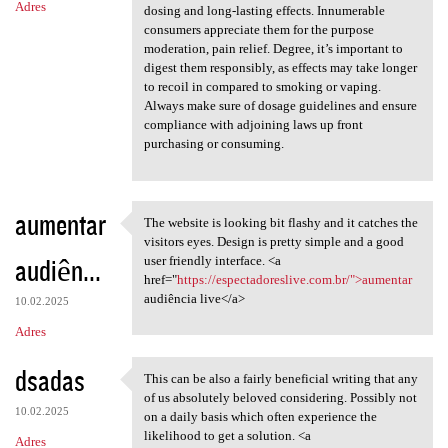
Adres
dosing and long-lasting effects. Innumerable
consumers appreciate them for the purpose
moderation, pain relief. Degree, it’s important to
digest them responsibly, as effects may take longer
to recoil in compared to smoking or vaping.
Always make sure of dosage guidelines and ensure
compliance with adjoining laws up front
purchasing or consuming.
aumentar
The website is looking bit flashy and it catches the
The website is looking bit
visitors eyes. Design is pretty simple and a good
audiên...
user friendly interface. <a
href="
https://espectadoreslive.com.br/">aumentar
audiência live</a>
10.02.2025
Adres
dsadas
This can be also a fairly beneficial writing that any
This can be also a fairly
of us absolutely beloved considering. Possibly not
10.02.2025
on a daily basis which often experience the
likelihood to get a solution. <a
Adres