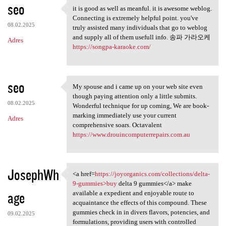
seo
it is good as well as meanful. it is awesome weblog.
it is good as well as meanful
Connecting is extremely helpful point. you've
08.02.2025
truly assisted many individuals that go to weblog
and supply all of them usefull info. 송파 가라오케
Adres
https://songpa-karaoke.com/
seo
My spouse and i came up on your web site even
My spouse and i came up on
though paying attention only a little submits.
08.02.2025
Wonderful technique for up coming, We are book-
marking immediately use your current
Adres
comprehensive soars. Octavalent
https://www.drouincomputerrepairs.com.au
JosephWh
<a href=
https://joyorganics.com/collections/delta-
<a href=https://joyorganics
9-gummies>buy
delta 9 gummies</a> make
age
available a expedient and enjoyable route to
acquaintance the effects of this compound. These
gummies check in in divers flavors, potencies, and
09.02.2025
formulations, providing users with controlled