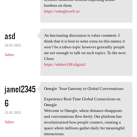
burdens on them.
https://omegleweb.io/
asd
An fascinating discussion is value comment. I
An fascinating discussion is
think that it is best to write extra on this matter, it
20.02.2025
won’t be a taboo topic however generally people
are not enough to talk on such topics. To the next.
Adres
Cheer
https://ufabet168.digital/
jame12345
Omegle: Your Gateway to Global Conversations
Omegle: Your Gateway to
Experience Real-Time Global Connections on
6
Omegle
Welcome to Omegle, where distance disappears
21.02.2025
and conversations flow freely. Our platform has
Adres
revolutionized how people connect, creating a
space where millions gather daily for meaningful
interactions.