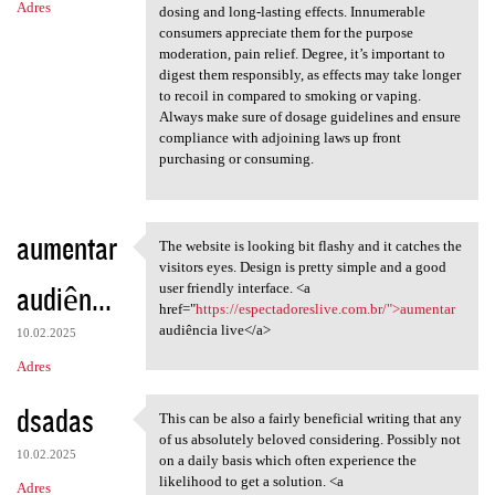
Adres
dosing and long-lasting effects. Innumerable
consumers appreciate them for the purpose
moderation, pain relief. Degree, it’s important to
digest them responsibly, as effects may take longer
to recoil in compared to smoking or vaping.
Always make sure of dosage guidelines and ensure
compliance with adjoining laws up front
purchasing or consuming.
aumentar
The website is looking bit flashy and it catches the
The website is looking bit
visitors eyes. Design is pretty simple and a good
audiên...
user friendly interface. <a
href="
https://espectadoreslive.com.br/">aumentar
audiência live</a>
10.02.2025
Adres
dsadas
This can be also a fairly beneficial writing that any
This can be also a fairly
of us absolutely beloved considering. Possibly not
10.02.2025
on a daily basis which often experience the
likelihood to get a solution. <a
Adres