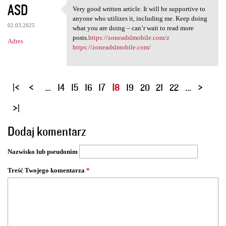
ASD
Very good written article. It will be supportive to
Very good written article. It
anyone who utilizes it, including me. Keep doing
02.03.2025
what you are doing – can’r wait to read more
posts.
https://zoneadslmobile.com/z
Adres
https://zoneadslmobile.com/
S
…
14
15
16
17
18
19
20
21
22
…
t
r
o
Dodaj komentarz
n
y
Nazwisko lub pseudonim
Treść Twojego komentarza
*