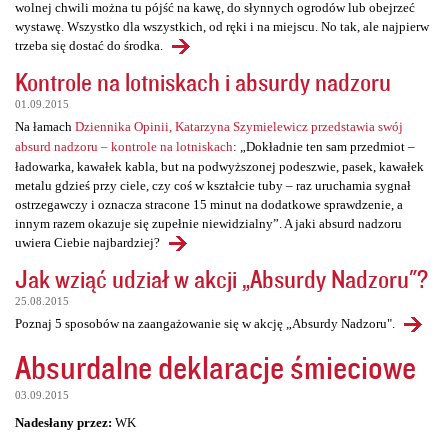
wolnej chwili można tu pójść na kawę, do słynnych ogrodów lub obejrzeć
wystawę. Wszystko dla wszystkich, od ręki i na miejscu. No tak, ale najpierw
trzeba się dostać do środka.
Kontrole na lotniskach i absurdy nadzoru
01.09.2015
Na łamach
Dziennika Opinii, Katarzyna Szymielewicz przedstawia swój
absurd nadzoru – kontrole na lotniskach
: „Dokładnie ten sam przedmiot –
ładowarka, kawałek kabla, but na podwyższonej podeszwie, pasek, kawałek
metalu gdzieś przy ciele, czy coś w kształcie tuby – raz uruchamia sygnał
ostrzegawczy i oznacza stracone 15 minut na dodatkowe sprawdzenie, a
innym razem okazuje się zupełnie niewidzialny”. A jaki absurd nadzoru
uwiera Ciebie najbardziej?
Jak wziąć udział w akcji „Absurdy Nadzoru"?
25.08.2015
Poznaj 5 sposobów na zaangażowanie się w akcję „Absurdy Nadzoru".
Absurdalne deklaracje śmieciowe
03.09.2015
Nadesłany przez:
WK