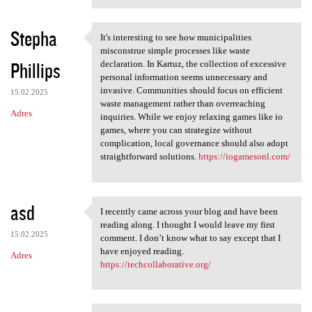
Stepha
It's interesting to see how municipalities
It's interesting to see how
misconstrue simple processes like waste
Phillips
declaration. In Kartuz, the collection of excessive
personal information seems unnecessary and
invasive. Communities should focus on efficient
15.02.2025
waste management rather than overreaching
Adres
inquiries. While we enjoy relaxing games like io
games, where you can strategize without
complication, local governance should also adopt
straightforward solutions.
https://iogamesonl.com/
asd
I recently came across your blog and have been
I recently came across your
reading along. I thought I would leave my first
15.02.2025
comment. I don’t know what to say except that I
have enjoyed reading.
Adres
https://techcollaborative.org/