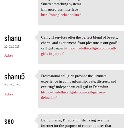
Smarter matching systems
Enhanced user interface
http://omeglechat.online/
shanu
Call girl services offer the perfect blend of beauty,
Call girl services offer the
charm, and excitement. Your pleasure is our goal!
22.02.2025
call girl Jaipur
https://thedelhicallgirls.com/call-
girls-in-jaipur/
Adres
shanu5
Professional call girls provide the ultimate
Professional call girls
experience in companionship. Safe, discreet, and
23.02.2025
exciting! independant call girl in Dehradun
https://thedelhicallgirls.com/call-girls-in-
Adres
dehradun/
seo
Being Starter, I'm sure for life trying over the
Being Starter, I'm sure for
internet for the purpose of content pieces that