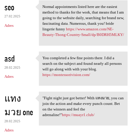
seo
Normal appointments listed here are the easiest
Normal appointments listed
method to thanks for the work, that means that I am
27.02.2025
going to the website daily, searching for brand new,
fascinating data. Numerous, thank you! bride
Adres
lingerie funny
https://www.amazon.com/NE-
Beauty-Thong-Country-Small/dp/B0DRH5MLKY/
asd
You completed a few fine points there. I did a
You completed a few fine
search on the subject and found nearly all persons
28.02.2025
will go along with with your blog.
https://montessorivision.com/
Adres
แทง
"Fight night just got better! With แทงมวย, you can
"Fight night just got better!
join the action and make every punch count. Bet
มวย one
on the winners and feel the
adrenaline!"
https://muayr1.club/
28.02.2025
Adres