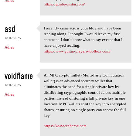
Adres
https://guide-onstar.com/
asd
I recently came across your blog and have been
I recently came across your
reading along. I thought I would leave my first
18.02.2025
comment. I don’t know what to say except that I
have enjoyed reading.
Adres
https://www.guitar-players-toolbox.com/
voidflame
An MPC crypto wallet (Multi-Party Computation
An MPC crypto wallet (Multi
wallet) is an advanced security wallet that
18.02.2025
eliminates the need for a single private key by
distributing cryptographic control across multiple
Adres
parties. Instead of storing a full private key in one
location, MPC wallets split the key into encrypted
shares, ensuring no single party can access the full
key.
https://www.cipherbc.com