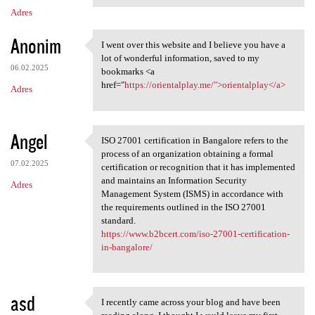
m
Adres
e
n
Anonim
I went over this website and I believe you have a
I went over this website
t
lot of wonderful information, saved to my
06.02.2025
bookmarks <a
a
href="
https://orientalplay.me/">orientalplay</a>
Adres
r
z
e
Angel
ISO 27001 certification in Bangalore refers to the
ISO 27001 certification in
process of an organization obtaining a formal
07.02.2025
certification or recognition that it has implemented
and maintains an Information Security
Adres
Management System (ISMS) in accordance with
the requirements outlined in the ISO 27001
standard.
https://www.b2bcert.com/iso-27001-certification-
in-bangalore/
asd
I recently came across your blog and have been
I recently came across your