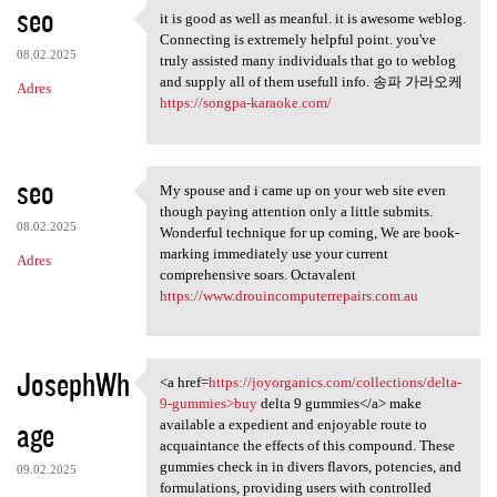
seo
it is good as well as meanful. it is awesome weblog.
it is good as well as meanful
Connecting is extremely helpful point. you've
08.02.2025
truly assisted many individuals that go to weblog
and supply all of them usefull info. 송파 가라오케
Adres
https://songpa-karaoke.com/
seo
My spouse and i came up on your web site even
My spouse and i came up on
though paying attention only a little submits.
08.02.2025
Wonderful technique for up coming, We are book-
marking immediately use your current
Adres
comprehensive soars. Octavalent
https://www.drouincomputerrepairs.com.au
JosephWh
<a href=
https://joyorganics.com/collections/delta-
<a href=https://joyorganics
9-gummies>buy
delta 9 gummies</a> make
age
available a expedient and enjoyable route to
acquaintance the effects of this compound. These
gummies check in in divers flavors, potencies, and
09.02.2025
formulations, providing users with controlled