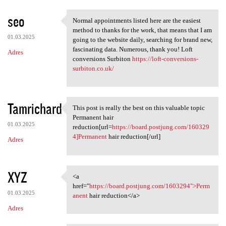
seo
Normal appointments listed here are the easiest
Normal appointments listed
method to thanks for the work, that means that I am
01.03.2025
going to the website daily, searching for brand new,
fascinating data. Numerous, thank you! Loft
Adres
conversions Surbiton
https://loft-conversions-
surbiton.co.uk/
Tamrichard
This post is really the best on this valuable topic
This post is really the best
Permanent hair
01.03.2025
reduction[url=
https://board.postjung.com/160329
4]Permanent
hair reduction[/url]
Adres
XYZ
<a
<a href="https://board
href="
https://board.postjung.com/1603294">Perm
01.03.2025
anent
hair reduction</a>
Adres