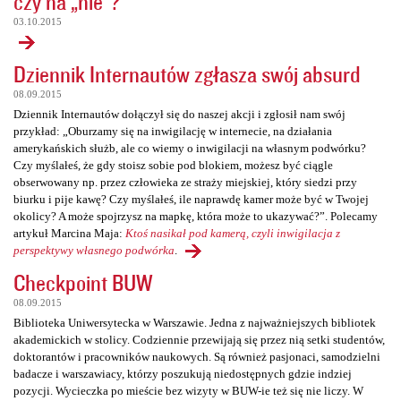
czy na „nie”?
03.10.2015
Dziennik Internautów zgłasza swój absurd
08.09.2015
Dziennik Internautów dołączył się do naszej akcji i zgłosił nam swój
przykład: „Oburzamy się na inwigilację w internecie, na działania
amerykańskich służb, ale co wiemy o inwigilacji na własnym podwórku?
Czy myślałeś, że gdy stoisz sobie pod blokiem, możesz być ciągle
obserwowany np. przez człowieka ze straży miejskiej, który siedzi przy
biurku i pije kawę? Czy myślałeś, ile naprawdę kamer może być w Twojej
okolicy? A może spojrzysz na mapkę, która może to ukazywać?”. Polecamy
artykuł Marcina Maja:
Ktoś nasikał pod kamerą, czyli inwigilacja z
perspektywy własnego podwórka
.
Checkpoint BUW
08.09.2015
Biblioteka Uniwersytecka w Warszawie. Jedna z najważniejszych bibliotek
akademickich w stolicy. Codziennie przewijają się przez nią setki studentów,
doktorantów i pracowników naukowych. Są również pasjonaci, samodzielni
badacze i warszawiacy, którzy poszukują niedostępnych gdzie indziej
pozycji. Wycieczka po mieście bez wizyty w BUW-ie też się nie liczy. W