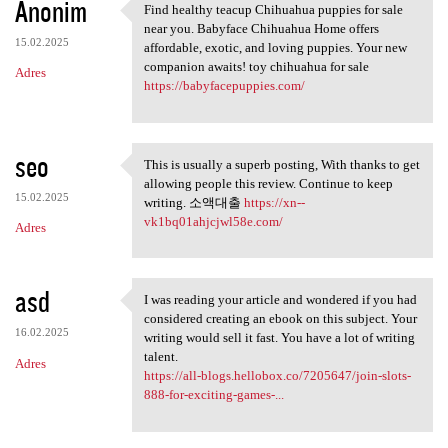
Anonim
Find healthy teacup Chihuahua puppies for sale
Find healthy teacup Chihuahua
near you. Babyface Chihuahua Home offers
15.02.2025
affordable, exotic, and loving puppies. Your new
companion awaits! toy chihuahua for sale
Adres
https://babyfacepuppies.com/
seo
This is usually a superb posting, With thanks to get
This is usually a superb
allowing people this review. Continue to keep
15.02.2025
writing. 소액대출
https://xn--
vk1bq01ahjcjwl58e.com/
Adres
asd
I was reading your article and wondered if you had
I was reading your article
considered creating an ebook on this subject. Your
16.02.2025
writing would sell it fast. You have a lot of writing
talent.
Adres
https://all-blogs.hellobox.co/7205647/join-slots-
888-for-exciting-games-...