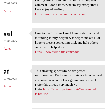
reading along. I thought I would leave my first
07.02.2025
comment. I don’t know what to say except that I
have enjoyed reading.
Adres
https://biopurecannabinolisolate.com/
asd
i am for the first time here. I found this board and I
i am for the first time here.
in finding It truly helpful & it helped me out a lot. I
07.02.2025
hope to present something back and help others
such as you helped me.
Adres
https://www.online-ilia.com/pods
ad
This amazing appears to be altogether
This amazing appears to be
recommended. Each smallish data are intended and
07.02.2025
also massive amount back ground awareness. I
prefer this unique very much. <a
Adres
href="
https://ecreuropeforum.net/">ecreuropeforu
m.net</a>