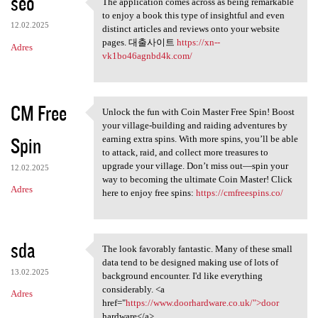
seo
The application comes across as being remarkable
The application comes across
to enjoy a book this type of insightful and even
12.02.2025
distinct articles and reviews onto your website
pages. 대출사이트
https://xn--
Adres
vk1bo46agnbd4k.com/
CM Free
Unlock the fun with Coin Master Free Spin! Boost
Unlock the fun with Coin
your village-building and raiding adventures by
Spin
earning extra spins. With more spins, you’ll be able
to attack, raid, and collect more treasures to
upgrade your village. Don’t miss out—spin your
12.02.2025
way to becoming the ultimate Coin Master! Click
Adres
here to enjoy free spins:
https://cmfreespins.co/
sda
The look favorably fantastic. Many of these small
The look favorably fantastic.
data tend to be designed making use of lots of
13.02.2025
background encounter. I'd like everything
considerably. <a
Adres
href="
https://www.doorhardware.co.uk/">door
hardware</a>