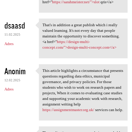
href="
https://sarahmeister.net/">slot
qris</a>
dsaasd
That's in addition a great publish which i really
That's in addition a great
valued learning. It's not every day that people
11.02.2025
maintain the opportunity to discover something.
<a href="
https://design-multi-
Adres
concept.com/">design-multi-concept.com</a>
Anonim
This article highlights a circumstance that presents
This article highlights a
questions regarding data ethics, municipal
12.02.2025
governance, and privacy policies. For those
students who wish to work on research papers and
Adres
projects, When it comes to evaluating case studies
and supporting your academic work with research,
assignment writing help
https://assignmentmaster.org.uk/
services can help.