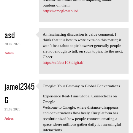
burdens on them.
https://omegleweb.io/
asd
An fascinating discussion is value comment. I
An fascinating discussion is
think that it is best to write extra on this matter, it
20.02.2025
won’t be a taboo topic however generally people
are not enough to talk on such topics. To the next.
Adres
Cheer
https://ufabet168.digital/
jame12345
Omegle: Your Gateway to Global Conversations
Omegle: Your Gateway to
Experience Real-Time Global Connections on
6
Omegle
Welcome to Omegle, where distance disappears
21.02.2025
and conversations flow freely. Our platform has
Adres
revolutionized how people connect, creating a
space where millions gather daily for meaningful
interactions.