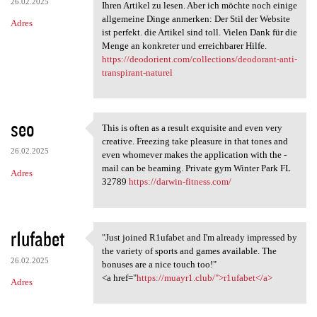
26.02.2025
Ihren Artikel zu lesen. Aber ich möchte noch einige
allgemeine Dinge anmerken: Der Stil der Website
Adres
ist perfekt. die Artikel sind toll. Vielen Dank für die
Menge an konkreter und erreichbarer Hilfe.
https://deodorient.com/collections/deodorant-anti-
transpirant-naturel
seo
This is often as a result exquisite and even very
This is often as a result
creative. Freezing take pleasure in that tones and
26.02.2025
even whomever makes the application with the -
mail can be beaming. Private gym Winter Park FL
Adres
32789
https://darwin-fitness.com/
r1ufabet
"Just joined R1ufabet and I'm already impressed by
"Just joined R1ufabet and I'm
the variety of sports and games available. The
26.02.2025
bonuses are a nice touch too!"
<a href="
https://muayr1.club/">r1ufabet</a>
Adres