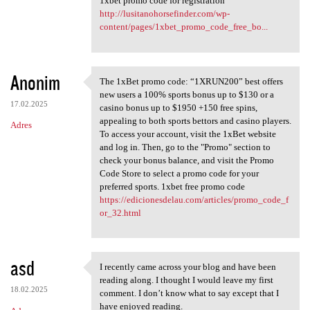
1xbet promo code for registration
http://lusitanohorsefinder.com/wp-
content/pages/1xbet_promo_code_free_bo...
Anonim
The 1xBet promo code: “1XRUN200” best offers
The 1xBet promo code:
new users a 100% sports bonus up to $130 or a
17.02.2025
casino bonus up to $1950 +150 free spins,
appealing to both sports bettors and casino players.
Adres
To access your account, visit the 1xBet website
and log in. Then, go to the "Promo" section to
check your bonus balance, and visit the Promo
Code Store to select a promo code for your
preferred sports. 1xbet free promo code
https://edicionesdelau.com/articles/promo_code_f
or_32.html
asd
I recently came across your blog and have been
I recently came across your
reading along. I thought I would leave my first
18.02.2025
comment. I don’t know what to say except that I
have enjoyed reading.