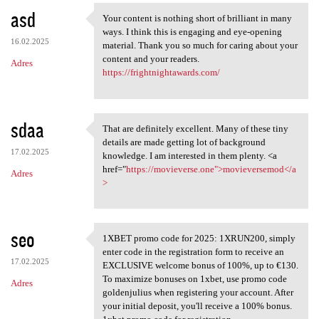
asd
Your content is nothing short of brilliant in many
Your content is nothing short
ways. I think this is engaging and eye-opening
16.02.2025
material. Thank you so much for caring about your
content and your readers.
Adres
https://frightnightawards.com/
sdaa
That are definitely excellent. Many of these tiny
That are definitely excellent
details are made getting lot of background
17.02.2025
knowledge. I am interested in them plenty. <a
href="
https://movieverse.one">movieversemod</a
Adres
>
seo
1XBET promo code for 2025: 1XRUN200, simply
1XBET promo code for 2025:
enter code in the registration form to receive an
17.02.2025
EXCLUSIVE welcome bonus of 100%, up to €130.
To maximize bonuses on 1xbet, use promo code
Adres
goldenjulius when registering your account. After
your initial deposit, you'll receive a 100% bonus.