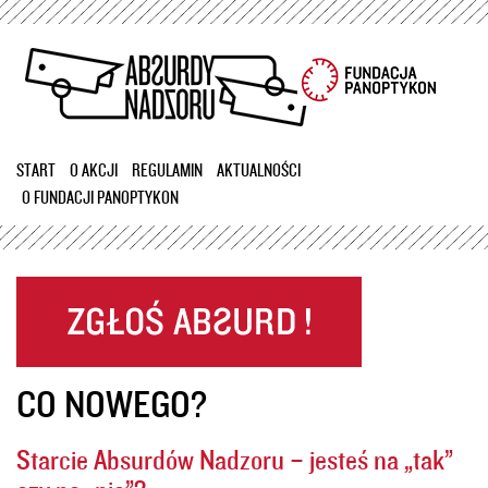
Przejdź
do
treści
START
O AKCJI
REGULAMIN
AKTUALNOŚCI
O FUNDACJI PANOPTYKON
CO NOWEGO?
Starcie Absurdów Nadzoru – jesteś na „tak”