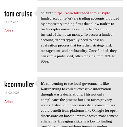
tom cruise
<a href="
https://www.bitfunded.com/>Crypto
<a href="https://www
funded accounts</a> are trading accounts provided
18.02.2025
by proprietary trading firms that allow traders to
trade cryptocurrencies with the firm's capital
Adres
instead of their own money. To access a funded
account, traders typically need to pass an
evaluation process that tests their strategy, risk
management, and profitability. Once funded, they
can earn a profit split, often ranging from 70% to
90%.
keonmuller
It's concerning to see local governments like
It's concerning to see local
Kartuz trying to collect excessive information
19.02.2025
through waste declarations. This not only
complicates the process but also raises privacy
Adres
issues. Instead of unnecessary data, communities
could benefit from platforms like Omegle for open
discussions on how to improve waste management
efficiently. Engaging citizens is key to finding
sensible solutions without imposing undue