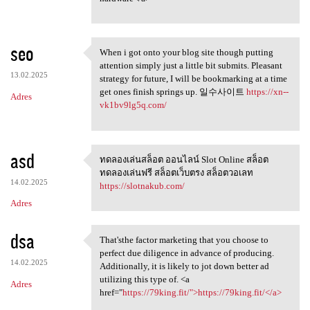
seo
When i got onto your blog site though putting
When i got onto your blog
attention simply just a little bit submits. Pleasant
13.02.2025
strategy for future, I will be bookmarking at a time
get ones finish springs up. 일수사이트
https://xn--
Adres
vk1bv9lg5q.com/
asd
ทดลองเล่นสล็อต ออนไลน์ Slot Online สล็อต
ทดลองเล่นสล็อต ออนไลน์ Slot
ทดลองเล่นฟรี สล็อตเว็บตรง สล็อตวอเลท
14.02.2025
https://slotnakub.com/
Adres
dsa
That'sthe factor marketing that you choose to
That'sthe factor marketing
perfect due diligence in advance of producing.
14.02.2025
Additionally, it is likely to jot down better ad
utilizing this type of. <a
Adres
href="
https://79king.fit/">https://79king.fit/</a>