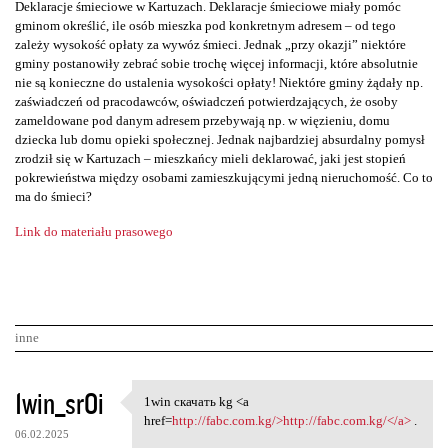
Deklaracje śmieciowe w Kartuzach. Deklaracje śmieciowe miały pomóc
gminom określić, ile osób mieszka pod konkretnym adresem – od tego
zależy wysokość opłaty za wywóz śmieci. Jednak „przy okazji” niektóre
gminy postanowiły zebrać sobie trochę więcej informacji, które absolutnie
nie są konieczne do ustalenia wysokości opłaty! Niektóre gminy żądały np.
zaświadczeń od pracodawców, oświadczeń potwierdzających, że osoby
zameldowane pod danym adresem przebywają np. w więzieniu, domu
dziecka lub domu opieki społecznej. Jednak najbardziej absurdalny pomysł
zrodził się w Kartuzach – mieszkańcy mieli deklarować, jaki jest stopień
pokrewieństwa między osobami zamieszkującymi jedną nieruchomość. Co to
ma do śmieci?
Link do materiału prasowego
inne
K
1win_srOi
1win скачать kg <a
1win скачать kg <a href=http:
o
href=
http://fabc.com.kg/>http://fabc.com.kg/</a>
.
06.02.2025