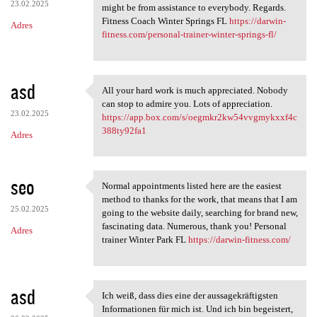
23.02.2025
might be from assistance to everybody. Regards.
Fitness Coach Winter Springs FL
https://darwin-
Adres
fitness.com/personal-trainer-winter-springs-fl/
asd
All your hard work is much appreciated. Nobody
All your hard work is much
can stop to admire you. Lots of appreciation.
23.02.2025
https://app.box.com/s/oegmkr2kw54vvgmykxxf4c
388ty92fa1
Adres
seo
Normal appointments listed here are the easiest
Normal appointments listed
method to thanks for the work, that means that I am
25.02.2025
going to the website daily, searching for brand new,
fascinating data. Numerous, thank you! Personal
Adres
trainer Winter Park FL
https://darwin-fitness.com/
asd
Ich weiß, dass dies eine der aussagekräftigsten
Ich weiß, dass dies eine der
Informationen für mich ist. Und ich bin begeistert,