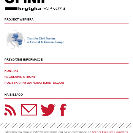
PROJEKT WSPIERA
PRZYDATNE INFORMACJE
KONTAKT
REGULAMIN STRONY
POLITYKA PRYWATNOŚCI (CIASTECZKA)
NA BIEŻĄCO
etter Panoptyka
Twitter
Facebook
<
Materiały na stronie cyfrowa-wyprawka.org są udostępniane na
licencji Creative Commons