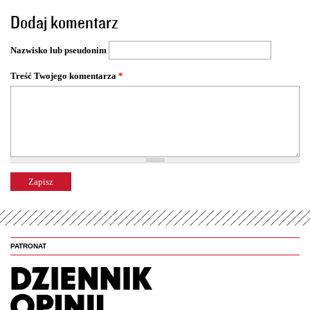
t
Dodaj komentarz
r
o
Nazwisko lub pseudonim
n
y
Treść Twojego komentarza
*
PATRONAT