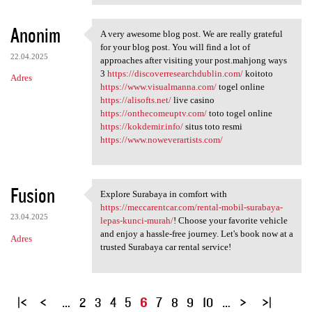
Anonim
A very awesome blog post. We are really grateful
A very awesome blog post. We
for your blog post. You will find a lot of
22.04.2025
approaches after visiting your post.mahjong ways
3
https://discoverresearchdublin.com/
koitoto
Adres
https://www.visualmanna.com/
togel online
https://alisofts.net/
live casino
https://onthecomeuptv.com/
toto togel online
https://kokdemir.info/
situs toto resmi
https://www.noweverartists.com/
Fusion
Explore Surabaya in comfort with
Explore Surabaya in comfort
https://meccarentcar.com/rental-mobil-surabaya-
23.04.2025
lepas-kunci-murah/
! Choose your favorite vehicle
and enjoy a hassle-free journey. Let's book now at a
Adres
trusted Surabaya car rental service!
S
…
2
3
4
5
6
7
8
9
10
…