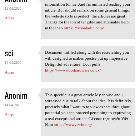
I know this is one of the
information for me. And I'm animated reading your
12.04.2025
article. But should remark on some general things,
the website style is perfect; the articles are great.
Adres
Thanks for the ton of tangible and attainable help.
m the thao
https://xosoaladin.com/
sei
Document thrilled along with the researching you
Document thrilled along with
will designed to makes precise put up impressive.
13.04.2025
Delightful adventure! Door pulls
https://www.doorhardware.co.uk/
Adres
Anonim
This specific is a great article My spouse and i
This specific is a great
witnessed due to talk about the idea. It is definitely
14.04.2025
precisely what I want to to view expect throughout
potential you can proceed pertaining to expressing
Adres
a real exceptional article. Cá cược trực tuyến Việt
Nam
https://wwwvswin.org/