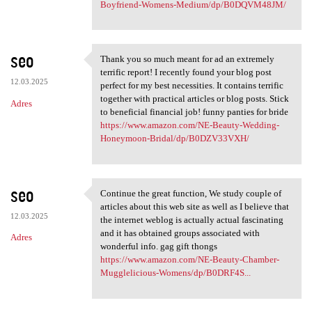
Boyfriend-Womens-Medium/dp/B0DQVM48JM/
seo
Thank you so much meant for ad an extremely
Thank you so much meant for
terrific report! I recently found your blog post
12.03.2025
perfect for my best necessities. It contains terrific
together with practical articles or blog posts. Stick
Adres
to beneficial financial job! funny panties for bride
https://www.amazon.com/NE-Beauty-Wedding-
Honeymoon-Bridal/dp/B0DZV33VXH/
seo
Continue the great function, We study couple of
Continue the great function,
articles about this web site as well as I believe that
12.03.2025
the internet weblog is actually actual fascinating
and it has obtained groups associated with
Adres
wonderful info. gag gift thongs
https://www.amazon.com/NE-Beauty-Chamber-
Mugglelicious-Womens/dp/B0DRF4S...