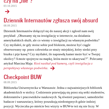
czy na „nie”?
03.10.2015
Dziennik Internautów zgłasza swój absurd
08.09.2015
Dziennik Internautów dołączył się do naszej akcji i zgłosił nam swój
przykład: „Oburzamy się na inwigilację w internecie, na działania
amerykańskich służb, ale co wiemy o inwigilacji na własnym podwórku?
Czy myślałeś, że gdy stoisz sobie pod blokiem, możesz być ciągle
obserwowany np. przez człowieka ze straży miejskiej, który siedzi przy
biurku i pije kawę? Czy myślałeś, ile naprawdę kamer może być w Twojej
okolicy? A może spojrzysz na mapkę, która może to ukazywać?”. Polecamy
artykuł Marcina Maja:
Ktoś nasikał pod kamerą, czyli inwigilacja z
perspektywy własnego podwórka
.
Checkpoint BUW
08.09.2015
Biblioteka Uniwersytecka w Warszawie. Jedna z najważniejszych bibliotek
akademickich w stolicy. Codziennie przewijają się przez nią setki studentów,
doktorantów i pracowników naukowych. Są również pasjonaci, samodzielni
badacze i warszawiacy, którzy poszukują niedostępnych gdzie indziej
pozycji. Wycieczka po mieście bez wizyty w BUW-ie też się nie liczy. W