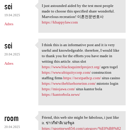
sei
I just astounded aided by the test most people
I just astounded aided by the
made to choose this specified share wonderful.
19.04.2025
Marvelous recreation! 이혼전문변호사
https://khappylaw.com
Adres
sei
I think this is an informative post and it is very
I think this is an
useful and knowledgeable. therefore, I would like
20.04.2025
to thank you for the efforts you have made in
writing this article. situs slot
Adres
https://www.blacksquirrelproject.org/
agen togel
https://www.ubiquitycorp.com/
construction
staffing firms
https://nextpathcp.com/
situs casino
https://www.thebluehorseinn.com/
miototo login
https://miojawa.com/
situs kantor bola
https://kantorbola.news/
room
Friend, this web site might be fabolous, i just like
Friend, this web site might
it. ข่าวกีฬาลิเวอร์พูล
20.04.2025
https://sportnews654.com/category/%E0%B8%82