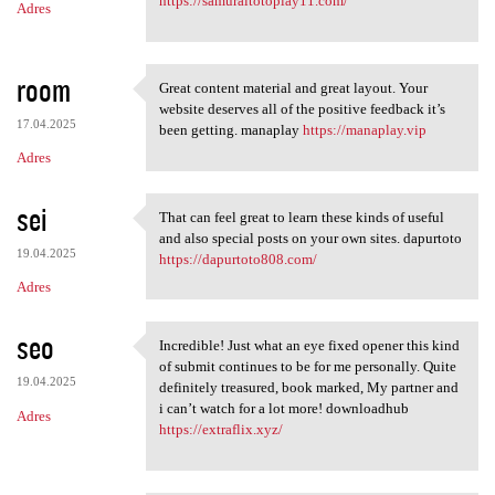
https://samuraitotoplay11.com/
Adres
room
Great content material and great layout. Your
Great content material and
website deserves all of the positive feedback it’s
17.04.2025
been getting. manaplay
https://manaplay.vip
Adres
sei
That can feel great to learn these kinds of useful
That can feel great to learn
and also special posts on your own sites. dapurtoto
19.04.2025
https://dapurtoto808.com/
Adres
seo
Incredible! Just what an eye fixed opener this kind
Incredible! Just what an eye
of submit continues to be for me personally. Quite
19.04.2025
definitely treasured, book marked, My partner and
i can’t watch for a lot more! downloadhub
Adres
https://extraflix.xyz/