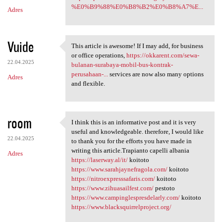
%E0%B9%88%E0%B8%B2%E0%B8%A7%E...
Adres
Vuide
This article is awesome! If I may add, for business
This article is awesome! If I
or office operations,
https://okkarent.com/sewa-
22.04.2025
bulanan-surabaya-mobil-bus-kontrak-
perusahaan-...
services are now also many options
Adres
and flexible.
room
I think this is an informative post and it is very
I think this is an
useful and knowledgeable. therefore, I would like
22.04.2025
to thank you for the efforts you have made in
writing this article.Trapianto capelli albania
Adres
https://laserway.al/it/
koitoto
https://www.sarahjaynefragola.com/
koitoto
https://nitroexpresssafaris.com/
koitoto
https://www.zihuasailfest.com/
pestoto
https://www.campinglespresdelarly.com/
koitoto
https://www.blacksquirrelproject.org/