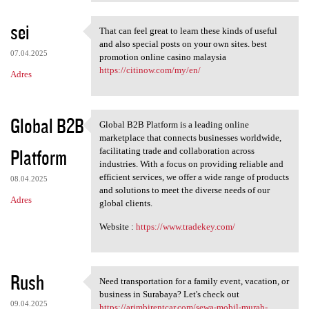
sei
That can feel great to learn these kinds of useful
That can feel great to learn
and also special posts on your own sites. best
07.04.2025
promotion online casino malaysia
https://citinow.com/my/en/
Adres
Global B2B
Global B2B Platform is a leading online
Global B2B Platform is a
marketplace that connects businesses worldwide,
Platform
facilitating trade and collaboration across
industries. With a focus on providing reliable and
efficient services, we offer a wide range of products
08.04.2025
and solutions to meet the diverse needs of our
Adres
global clients.
Website :
https://www.tradekey.com/
Rush
Need transportation for a family event, vacation, or
Need transportation for a
business in Surabaya? Let's check out
09.04.2025
https://arimbirentcar.com/sewa-mobil-murah-