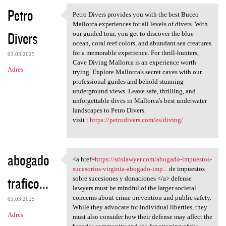
Petro
Petro Divers provides you with the best Buceo
Petro Divers provides you
Mallorca experiences for all levels of divers. With
Divers
our guided tour, you get to discover the blue
ocean, coral reef colors, and abundant sea creatures
for a memorable experience. For thrill-hunters,
03.03.2025
Cave Diving Mallorca is an experience worth
Adres
trying. Explore Mallorca's secret caves with our
professional guides and behold stunning
underground views. Leave safe, thrilling, and
unforgettable dives in Mallorca's best underwater
landscapes to Petro Divers.
visit :
https://petrodivers.com/es/diving/
abogado
<a href=
https://srislawyer.com/abogado-impuestos-
<a href=https://srislawyer
sucesorios-virginia-abogado-imp...
de impuestos
trafico...
sobre sucesiones y donaciones </a> defense
lawyers must be mindful of the larger societal
concerns about crime prevention and public safety.
03.03.2025
While they advocate for individual liberties, they
Adres
must also consider how their defense may affect the