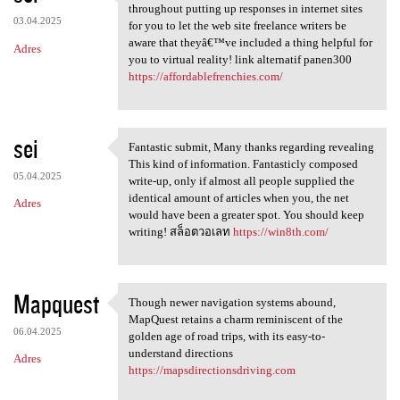
Very good Article, We are a
throughout putting up responses in internet sites
03.04.2025
for you to let the web site freelance writers be
aware that theyâ€™ve included a thing helpful for
Adres
you to virtual reality! link alternatif panen300
https://affordablefrenchies.com/
sei
Fantastic submit, Many thanks regarding revealing
Fantastic submit, Many thanks
This kind of information. Fantasticly composed
05.04.2025
write-up, only if almost all people supplied the
identical amount of articles when you, the net
Adres
would have been a greater spot. You should keep
writing! สล็อตวอเลท
https://win8th.com/
Mapquest
Though newer navigation systems abound,
Though newer navigation
MapQuest retains a charm reminiscent of the
06.04.2025
golden age of road trips, with its easy-to-
understand directions
Adres
https://mapsdirectionsdriving.com