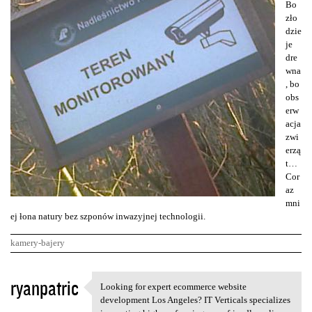
Bo
zło
dzie
je
dre
wna
, bo
obs
erw
acja
zwi
erzą
t…
Cor
az
mni
ej łona natury bez szponów inwazyjnej technologii.
kamery-bajery
K
ryanpatric
Looking for expert ecommerce website
Looking for expert ecommerce
o
development Los Angeles? IT Verticals specializes