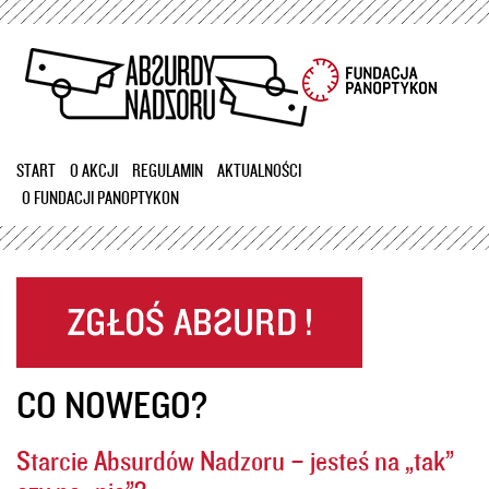
Przejdź
do
treści
START
O AKCJI
REGULAMIN
AKTUALNOŚCI
O FUNDACJI PANOPTYKON
CO NOWEGO?
Starcie Absurdów Nadzoru – jesteś na „tak”