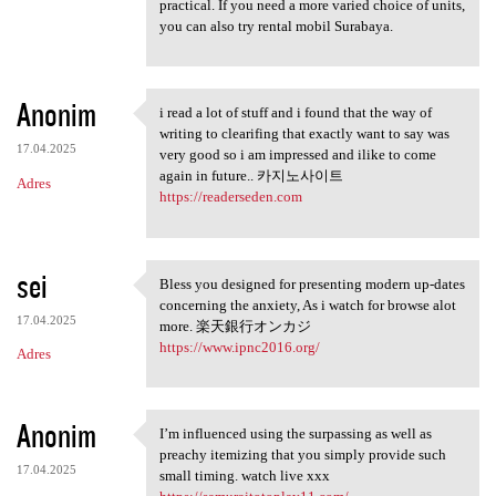
practical. If you need a more varied choice of units,
you can also try rental mobil Surabaya.
Anonim
i read a lot of stuff and i found that the way of
i read a lot of stuff and i
writing to clearifing that exactly want to say was
17.04.2025
very good so i am impressed and ilike to come
again in future.. 카지노사이트
Adres
https://readerseden.com
sei
Bless you designed for presenting modern up-dates
Bless you designed for
concerning the anxiety, As i watch for browse alot
17.04.2025
more. 楽天銀行オンカジ
https://www.ipnc2016.org/
Adres
Anonim
I’m influenced using the surpassing as well as
I’m influenced using the
preachy itemizing that you simply provide such
17.04.2025
small timing. watch live xxx