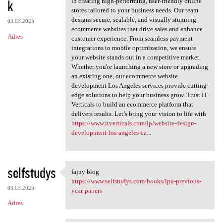
k
m
in creating high-performing, user-friendly online
stores tailored to your business needs. Our team
e
designs secure, scalable, and visually stunning
03.03.2025
n
ecommerce websites that drive sales and enhance
Adres
customer experience. From seamless payment
t
integrations to mobile optimization, we ensure
a
your website stands out in a competitive market.
Whether you're launching a new store or upgrading
r
an existing one, our ecommerce website
z
development Los Angeles services provide cutting-
edge solutions to help your business grow. Trust IT
e
Verticals to build an ecommerce platform that
delivers results. Let’s bring your vision to life with
https://www.itverticals.com/lp/website-design-
development-los-angeles-ca...
selfstudys
fajny blog
fajny blog
https://www.selfstudys.com/books/lpu-previous-
03.03.2025
year-papers
Adres