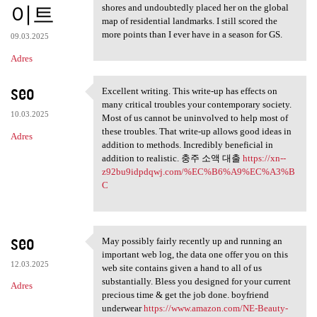
이트
shores and undoubtedly placed her on the global
map of residential landmarks. I still scored the
more points than I ever have in a season for GS.
09.03.2025
Adres
seo
Excellent writing. This write-up has effects on
Excellent writing. This write
many critical troubles your contemporary society.
10.03.2025
Most of us cannot be uninvolved to help most of
these troubles. That write-up allows good ideas in
Adres
addition to methods. Incredibly beneficial in
addition to realistic. 충주 소액 대출
https://xn--
z92bu9idpdqwj.com/%EC%B6%A9%EC%A3%B
C
seo
May possibly fairly recently up and running an
May possibly fairly recently
important web log, the data one offer you on this
12.03.2025
web site contains given a hand to all of us
substantially. Bless you designed for your current
Adres
precious time & get the job done. boyfriend
underwear
https://www.amazon.com/NE-Beauty-