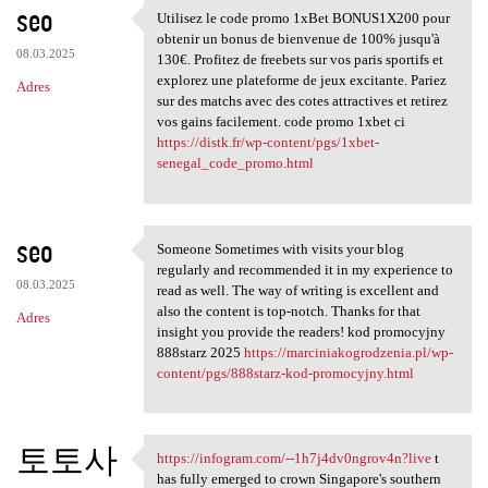
seo
Utilisez le code promo 1xBet BONUS1X200 pour
Utilisez le code promo 1xBet
obtenir un bonus de bienvenue de 100% jusqu'à
08.03.2025
130€. Profitez de freebets sur vos paris sportifs et
explorez une plateforme de jeux excitante. Pariez
Adres
sur des matchs avec des cotes attractives et retirez
vos gains facilement. code promo 1xbet ci
https://distk.fr/wp-content/pgs/1xbet-
senegal_code_promo.html
seo
Someone Sometimes with visits your blog
Someone Sometimes with visits
regularly and recommended it in my experience to
08.03.2025
read as well. The way of writing is excellent and
also the content is top-notch. Thanks for that
Adres
insight you provide the readers! kod promocyjny
888starz 2025
https://marciniakogrodzenia.pl/wp-
content/pgs/888starz-kod-promocyjny.html
토토사
https://infogram.com/--1h7j4dv0ngrov4n?live
t
https://infogram.com/-
has fully emerged to crown Singapore's southern