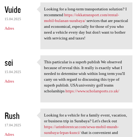
Vuide
Looking for a long-term transportation solution? I
Looking for a long-term
recommend
https://okkatransport.com/rental-
15.04.2025
mobil-bulanan-surabaya/
services that are practical
and economical, especially for those of you who
Adres
need a vehicle every day but don't want to bother
with servicing and taxes!
sei
This particular is a superb publish We observed
This particular is a superb
because of reveal this. It really is exactly what I
15.04.2025
needed to determine wish within long term you'll
carry on with regard to discussing this type of
Adres
superb publish. USA university golf teams
scholarships
https://www.scholarsports.co.uk/
Rush
Looking for a vehicle for a family event, vacation,
Looking for a vehicle for a
or business trip in Surabaya? Let's check out
17.04.2025
https://arimbirentcar.com/sewa-mobil-murah-
surabaya-lepas-kunci/
that is convenient and
Adres