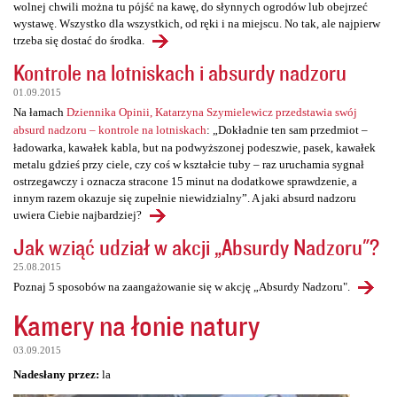
wolnej chwili można tu pójść na kawę, do słynnych ogrodów lub obejrzeć
wystawę. Wszystko dla wszystkich, od ręki i na miejscu. No tak, ale najpierw
trzeba się dostać do środka.
Kontrole na lotniskach i absurdy nadzoru
01.09.2015
Na łamach
Dziennika Opinii, Katarzyna Szymielewicz przedstawia swój
absurd nadzoru – kontrole na lotniskach
: „Dokładnie ten sam przedmiot –
ładowarka, kawałek kabla, but na podwyższonej podeszwie, pasek, kawałek
metalu gdzieś przy ciele, czy coś w kształcie tuby – raz uruchamia sygnał
ostrzegawczy i oznacza stracone 15 minut na dodatkowe sprawdzenie, a
innym razem okazuje się zupełnie niewidzialny”. A jaki absurd nadzoru
uwiera Ciebie najbardziej?
Jak wziąć udział w akcji „Absurdy Nadzoru"?
25.08.2015
Poznaj 5 sposobów na zaangażowanie się w akcję „Absurdy Nadzoru".
Kamery na łonie natury
03.09.2015
Nadesłany przez:
la