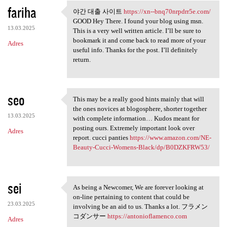
fariha
야간 대출 사이트
https://xn--bnq70nrpdrr5e.com/
야간 대출 사이트 https://xn-
GOOD Hey There. I found your blog using msn.
13.03.2025
This is a very well written article. I’ll be sure to
bookmark it and come back to read more of your
Adres
useful info. Thanks for the post. I’ll definitely
return.
seo
This may be a really good hints mainly that will
This may be a really good
the ones novices at blogosphere, shorter together
13.03.2025
with complete information… Kudos meant for
posting ours. Extremely important look over
Adres
report. cucci panties
https://www.amazon.com/NE-
Beauty-Cucci-Womens-Black/dp/B0DZKFRW53/
sei
As being a Newcomer, We are forever looking at
As being a Newcomer, We are
on-line pertaining to content that could be
23.03.2025
involving be an aid to us. Thanks a lot. フラメン
コダンサー
https://antonioflamenco.com
Adres