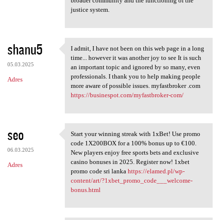
broader community and the functioning of the
justice system.
shanu5
I admit, I have not been on this web page in a long
I admit, I have not been on
time... however it was another joy to see It is such
05.03.2025
an important topic and ignored by so many, even
professionals. I thank you to help making people
Adres
more aware of possible issues. myfastbroker .com
https://businespot.com/myfastbroker-com/
seo
Start your winning streak with 1xBet! Use promo
Start your winning streak
code 1X200BOX for a 100% bonus up to €100.
06.03.2025
New players enjoy free sports bets and exclusive
casino bonuses in 2025. Register now! 1xbet
Adres
promo code sri lanka
https://elamed.pl/wp-
content/art/?1xbet_promo_code___welcome-
bonus.html