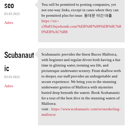
seo
You will be permitted to posting companies, yet
You will be permitted to
not one-way links, except in cases where they can
03.03.2025
be permitted plus for issue. 동대문 야간 대출
https://xn--
Adres
s39a810ajwhomh.com/%EB%8F%99%EB%8C%8
0%EB%AC%B8
Scubanaut
Scubanautic provides the finest Buceo Mallorca,
Scubanautic provides the
with beginner and regular divers both having a fun
ic
time in glinting water, teeming sea life, and
picturesque underwater scenery. From shallow reefs
to deeper, our staff provides an unforgettable and
03.03.2025
secure experience. We bring you to the stunning
Adres
underwater grottos of Mallorca with mysteries
buried deep beneath the waters. Book Scubanautic
for a tour of the best dive in the stunning waters of
Mallorca.
visit :
https://www.scubanautic.com/es/snorkeling-
mallorca/