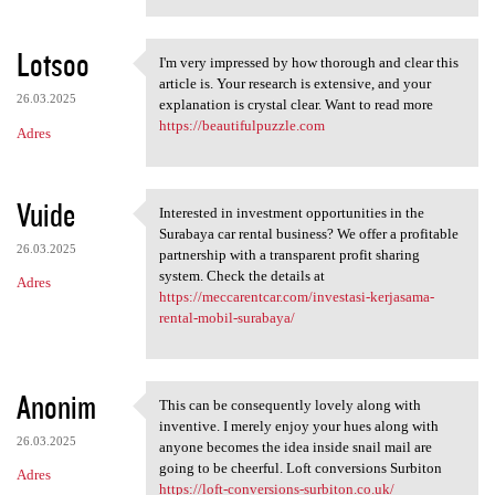
Lotsoo
I'm very impressed by how thorough and clear this
I'm very impressed by how
article is. Your research is extensive, and your
26.03.2025
explanation is crystal clear. Want to read more
https://beautifulpuzzle.com
Adres
Vuide
Interested in investment opportunities in the
Interested in investment
Surabaya car rental business? We offer a profitable
26.03.2025
partnership with a transparent profit sharing
system. Check the details at
Adres
https://meccarentcar.com/investasi-kerjasama-
rental-mobil-surabaya/
Anonim
This can be consequently lovely along with
This can be consequently
inventive. I merely enjoy your hues along with
26.03.2025
anyone becomes the idea inside snail mail are
going to be cheerful. Loft conversions Surbiton
Adres
https://loft-conversions-surbiton.co.uk/