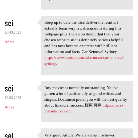
sei
Keep up to date the nice deliver the results, I
Keep up to date the nice
actually learn very few discussions during this
26.03.2025
webpage plus There's no doubt that that your
chosen website site is definitely serious helpful
Adres
and has now became encircles with brilliant
information and facts. Car Removal Sydney
https://www.fastscrapmetal.com.au/car-removal-
sydney/
sei
Any movies is normally outstanding. You've
Any movies is normally
gotten a lot of particularly as good writers and
30.03.2025
singers. Document prefer you will the best quality
about financial success. 橿原 腰痛
https://nara-
Adres
matsukotsu.com
sei
Very good Article, We are a major believer