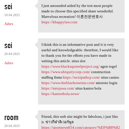
sei
I just astounded aided by the test most people
I just astounded aided by the
made to choose this specified share wonderful.
19.04.2025
Marvelous recreation! 이혼전문변호사
https://khappylaw.com
Adres
sei
I think this is an informative post and it is very
I think this is an
useful and knowledgeable. therefore, I would like
20.04.2025
to thank you for the efforts you have made in
writing this article. situs slot
Adres
https://www.blacksquirrelproject.org/
agen togel
https://www.ubiquitycorp.com/
construction
staffing firms
https://nextpathcp.com/
situs casino
https://www.thebluehorseinn.com/
miototo login
https://miojawa.com/
situs kantor bola
https://kantorbola.news/
room
Friend, this web site might be fabolous, i just like
Friend, this web site might
it. ข่าวกีฬาลิเวอร์พูล
20.04.2025
https://sportnews654.com/category/%E0%B8%82