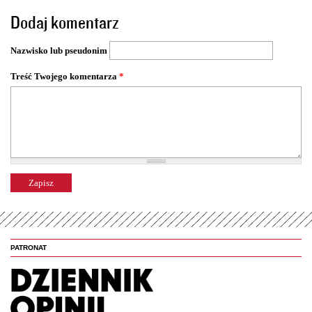
t
Dodaj komentarz
r
o
Nazwisko lub pseudonim
n
y
Treść Twojego komentarza
*
PATRONAT