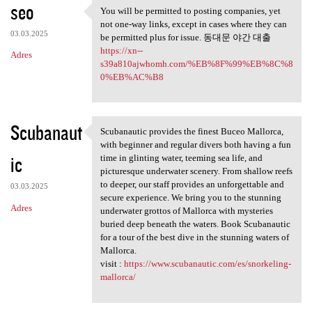
seo
You will be permitted to posting companies, yet
You will be permitted to
not one-way links, except in cases where they can
03.03.2025
be permitted plus for issue. 동대문 야간 대출
https://xn--
Adres
s39a810ajwhomh.com/%EB%8F%99%EB%8C%8
0%EB%AC%B8
Scubanaut
Scubanautic provides the finest Buceo Mallorca,
Scubanautic provides the
with beginner and regular divers both having a fun
ic
time in glinting water, teeming sea life, and
picturesque underwater scenery. From shallow reefs
to deeper, our staff provides an unforgettable and
03.03.2025
secure experience. We bring you to the stunning
Adres
underwater grottos of Mallorca with mysteries
buried deep beneath the waters. Book Scubanautic
for a tour of the best dive in the stunning waters of
Mallorca.
visit :
https://www.scubanautic.com/es/snorkeling-
mallorca/