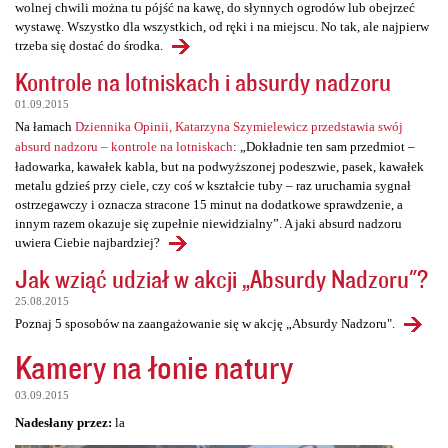
wolnej chwili można tu pójść na kawę, do słynnych ogrodów lub obejrzeć
wystawę. Wszystko dla wszystkich, od ręki i na miejscu. No tak, ale najpierw
trzeba się dostać do środka.
Kontrole na lotniskach i absurdy nadzoru
01.09.2015
Na łamach
Dziennika Opinii, Katarzyna Szymielewicz przedstawia swój
absurd nadzoru – kontrole na lotniskach
: „Dokładnie ten sam przedmiot –
ładowarka, kawałek kabla, but na podwyższonej podeszwie, pasek, kawałek
metalu gdzieś przy ciele, czy coś w kształcie tuby – raz uruchamia sygnał
ostrzegawczy i oznacza stracone 15 minut na dodatkowe sprawdzenie, a
innym razem okazuje się zupełnie niewidzialny”. A jaki absurd nadzoru
uwiera Ciebie najbardziej?
Jak wziąć udział w akcji „Absurdy Nadzoru"?
25.08.2015
Poznaj 5 sposobów na zaangażowanie się w akcję „Absurdy Nadzoru".
Kamery na łonie natury
03.09.2015
Nadesłany przez:
la