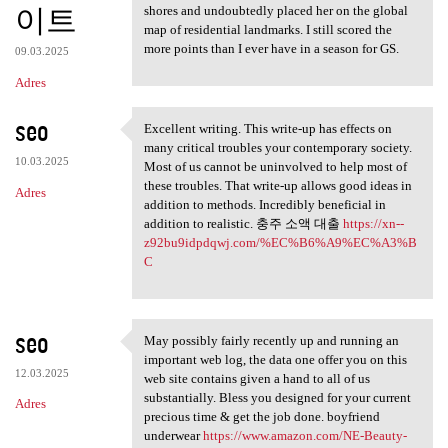
이트
shores and undoubtedly placed her on the global
map of residential landmarks. I still scored the
more points than I ever have in a season for GS.
09.03.2025
Adres
seo
Excellent writing. This write-up has effects on
Excellent writing. This write
many critical troubles your contemporary society.
10.03.2025
Most of us cannot be uninvolved to help most of
these troubles. That write-up allows good ideas in
Adres
addition to methods. Incredibly beneficial in
addition to realistic. 충주 소액 대출
https://xn--
z92bu9idpdqwj.com/%EC%B6%A9%EC%A3%B
C
seo
May possibly fairly recently up and running an
May possibly fairly recently
important web log, the data one offer you on this
12.03.2025
web site contains given a hand to all of us
substantially. Bless you designed for your current
Adres
precious time & get the job done. boyfriend
underwear
https://www.amazon.com/NE-Beauty-