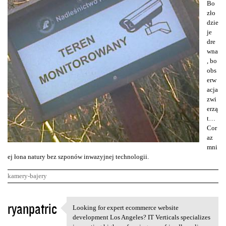
Bo
zło
dzie
je
dre
wna
, bo
obs
erw
acja
zwi
erzą
t…
Cor
az
mni
ej łona natury bez szponów inwazyjnej technologii.
kamery-bajery
K
ryanpatric
Looking for expert ecommerce website
Looking for expert ecommerce
o
development Los Angeles? IT Verticals specializes