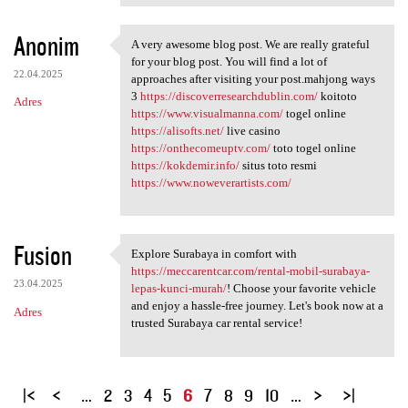
Anonim
A very awesome blog post. We are really grateful
A very awesome blog post. We
for your blog post. You will find a lot of
22.04.2025
approaches after visiting your post.mahjong ways
3
https://discoverresearchdublin.com/
koitoto
Adres
https://www.visualmanna.com/
togel online
https://alisofts.net/
live casino
https://onthecomeuptv.com/
toto togel online
https://kokdemir.info/
situs toto resmi
https://www.noweverartists.com/
Fusion
Explore Surabaya in comfort with
Explore Surabaya in comfort
https://meccarentcar.com/rental-mobil-surabaya-
23.04.2025
lepas-kunci-murah/
! Choose your favorite vehicle
and enjoy a hassle-free journey. Let's book now at a
Adres
trusted Surabaya car rental service!
S
…
2
3
4
5
6
7
8
9
10
…