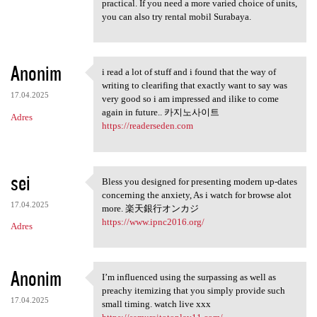
practical. If you need a more varied choice of units,
you can also try rental mobil Surabaya.
Anonim
i read a lot of stuff and i found that the way of
i read a lot of stuff and i
writing to clearifing that exactly want to say was
17.04.2025
very good so i am impressed and ilike to come
again in future.. 카지노사이트
Adres
https://readerseden.com
sei
Bless you designed for presenting modern up-dates
Bless you designed for
concerning the anxiety, As i watch for browse alot
17.04.2025
more. 楽天銀行オンカジ
https://www.ipnc2016.org/
Adres
Anonim
I’m influenced using the surpassing as well as
I’m influenced using the
preachy itemizing that you simply provide such
17.04.2025
small timing. watch live xxx