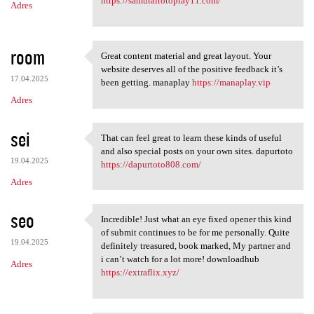
https://samuraitotoplay11.com/
Adres
room
Great content material and great layout. Your
Great content material and
website deserves all of the positive feedback it’s
17.04.2025
been getting. manaplay
https://manaplay.vip
Adres
sei
That can feel great to learn these kinds of useful
That can feel great to learn
and also special posts on your own sites. dapurtoto
19.04.2025
https://dapurtoto808.com/
Adres
seo
Incredible! Just what an eye fixed opener this kind
Incredible! Just what an eye
of submit continues to be for me personally. Quite
19.04.2025
definitely treasured, book marked, My partner and
i can’t watch for a lot more! downloadhub
Adres
https://extraflix.xyz/