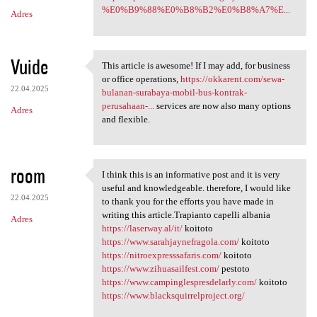
%E0%B9%88%E0%B8%B2%E0%B8%A7%E...
Adres
Vuide
This article is awesome! If I may add, for business
This article is awesome! If I
or office operations,
https://okkarent.com/sewa-
22.04.2025
bulanan-surabaya-mobil-bus-kontrak-
perusahaan-...
services are now also many options
Adres
and flexible.
room
I think this is an informative post and it is very
I think this is an
useful and knowledgeable. therefore, I would like
22.04.2025
to thank you for the efforts you have made in
writing this article.Trapianto capelli albania
Adres
https://laserway.al/it/
koitoto
https://www.sarahjaynefragola.com/
koitoto
https://nitroexpresssafaris.com/
koitoto
https://www.zihuasailfest.com/
pestoto
https://www.campinglespresdelarly.com/
koitoto
https://www.blacksquirrelproject.org/