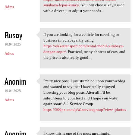
surabaya-lepas-kunci/
. You can choose keyless or
Adres
with a driver, just adjust your needs.
Rusoy
If you are looking for a vehicle for traveling or
If you are looking for a
business in Surabaya, try using
10.04.2025
https://okkatransport.com/rental-mobil-surabaya-
dengan-sopir/
. Practical, many choices of cars, and
Adres
the price is also really good!.
Anonim
Pretty nice post. I just stumbled upon your weblog
Pretty nice post. I just
and wanted to say that I have really enjoyed
10.04.2025
browsing your blog posts. After all I’ll be
subscribing to your feed and I hope you write
Adres
again soon! A-1 Service Group
https://500px.com/p/a1servicegroup?view=photos
Anonim
I know this is one of the most meaningful