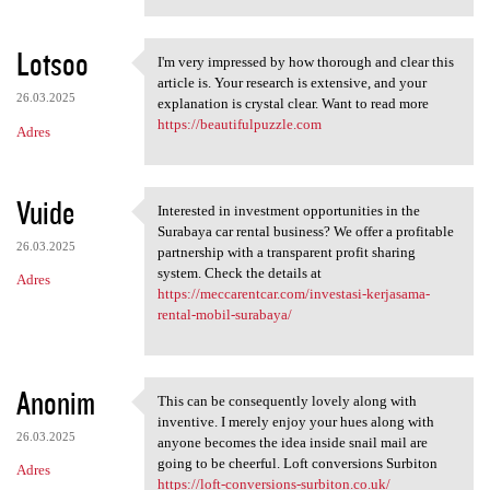
Lotsoo
I'm very impressed by how thorough and clear this
I'm very impressed by how
article is. Your research is extensive, and your
26.03.2025
explanation is crystal clear. Want to read more
https://beautifulpuzzle.com
Adres
Vuide
Interested in investment opportunities in the
Interested in investment
Surabaya car rental business? We offer a profitable
26.03.2025
partnership with a transparent profit sharing
system. Check the details at
Adres
https://meccarentcar.com/investasi-kerjasama-
rental-mobil-surabaya/
Anonim
This can be consequently lovely along with
This can be consequently
inventive. I merely enjoy your hues along with
26.03.2025
anyone becomes the idea inside snail mail are
going to be cheerful. Loft conversions Surbiton
Adres
https://loft-conversions-surbiton.co.uk/