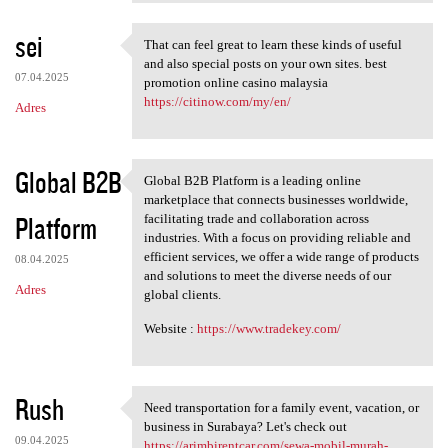
sei
That can feel great to learn these kinds of useful
That can feel great to learn
and also special posts on your own sites. best
07.04.2025
promotion online casino malaysia
https://citinow.com/my/en/
Adres
Global B2B
Global B2B Platform is a leading online
Global B2B Platform is a
marketplace that connects businesses worldwide,
Platform
facilitating trade and collaboration across
industries. With a focus on providing reliable and
efficient services, we offer a wide range of products
08.04.2025
and solutions to meet the diverse needs of our
Adres
global clients.
Website :
https://www.tradekey.com/
Rush
Need transportation for a family event, vacation, or
Need transportation for a
business in Surabaya? Let's check out
09.04.2025
https://arimbirentcar.com/sewa-mobil-murah-