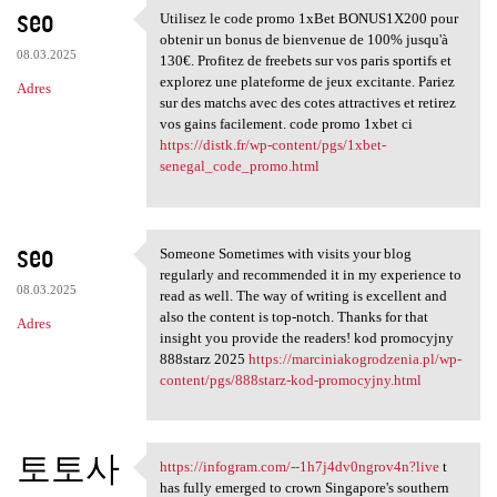
seo
Utilisez le code promo 1xBet BONUS1X200 pour
Utilisez le code promo 1xBet
obtenir un bonus de bienvenue de 100% jusqu'à
08.03.2025
130€. Profitez de freebets sur vos paris sportifs et
explorez une plateforme de jeux excitante. Pariez
Adres
sur des matchs avec des cotes attractives et retirez
vos gains facilement. code promo 1xbet ci
https://distk.fr/wp-content/pgs/1xbet-
senegal_code_promo.html
seo
Someone Sometimes with visits your blog
Someone Sometimes with visits
regularly and recommended it in my experience to
08.03.2025
read as well. The way of writing is excellent and
also the content is top-notch. Thanks for that
Adres
insight you provide the readers! kod promocyjny
888starz 2025
https://marciniakogrodzenia.pl/wp-
content/pgs/888starz-kod-promocyjny.html
토토사
https://infogram.com/--1h7j4dv0ngrov4n?live
t
https://infogram.com/-
has fully emerged to crown Singapore's southern