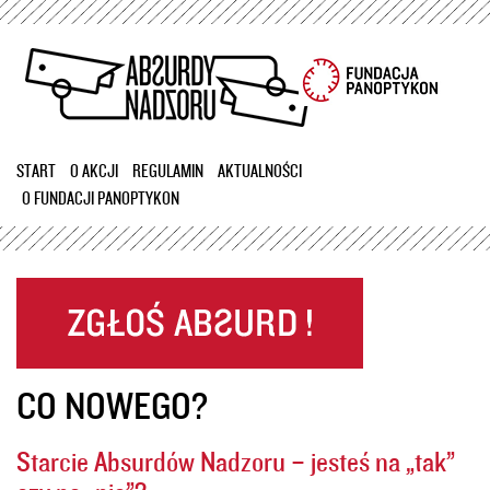
Przejdź
do
treści
START
O AKCJI
REGULAMIN
AKTUALNOŚCI
O FUNDACJI PANOPTYKON
CO NOWEGO?
Starcie Absurdów Nadzoru – jesteś na „tak”