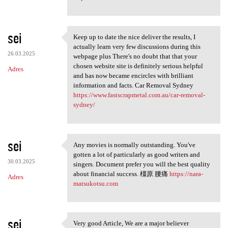
sei
Keep up to date the nice deliver the results, I
Keep up to date the nice
actually learn very few discussions during this
26.03.2025
webpage plus There's no doubt that that your
chosen website site is definitely serious helpful
Adres
and has now became encircles with brilliant
information and facts. Car Removal Sydney
https://www.fastscrapmetal.com.au/car-removal-
sydney/
sei
Any movies is normally outstanding. You've
Any movies is normally
gotten a lot of particularly as good writers and
30.03.2025
singers. Document prefer you will the best quality
about financial success. 橿原 腰痛
https://nara-
Adres
matsukotsu.com
sei
Very good Article, We are a major believer