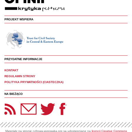
PROJEKT WSPIERA
PRZYDATNE INFORMACJE
KONTAKT
REGULAMIN STRONY
POLITYKA PRYWATNOŚCI (CIASTECZKA)
NA BIEŻĄCO
etter Panoptyka
Twitter
Facebook
<
Materiały na stronie cyfrowa-wyprawka.org są udostępniane na
licencji Creative Commons