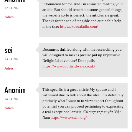
I know this is one of the
information for me. And I'm animated reading your
12.04.2025
article. But should remark on some general things,
the website style is perfect; the articles are great.
Adres
Thanks for the ton of tangible and attainable help.
m the thao
https://xosoaladin.com/
sei
Document thrilled along with the researching you
Document thrilled along with
will designed to makes precise put up impressive.
13.04.2025
Delightful adventure! Door pulls
https://www.doorhardware.co.uk/
Adres
Anonim
This specific is a great article My spouse and i
This specific is a great
witnessed due to talk about the idea. It is definitely
14.04.2025
precisely what I want to to view expect throughout
potential you can proceed pertaining to expressing
Adres
a real exceptional article. Cá cược trực tuyến Việt
Nam
https://wwwvswin.org/