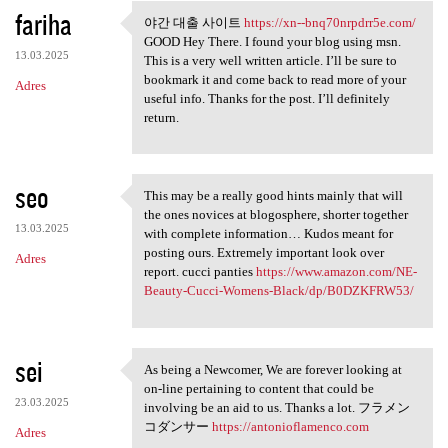
fariha
야간 대출 사이트
https://xn--bnq70nrpdrr5e.com/
야간 대출 사이트 https://xn-
GOOD Hey There. I found your blog using msn.
13.03.2025
This is a very well written article. I’ll be sure to
bookmark it and come back to read more of your
Adres
useful info. Thanks for the post. I’ll definitely
return.
seo
This may be a really good hints mainly that will
This may be a really good
the ones novices at blogosphere, shorter together
13.03.2025
with complete information… Kudos meant for
posting ours. Extremely important look over
Adres
report. cucci panties
https://www.amazon.com/NE-
Beauty-Cucci-Womens-Black/dp/B0DZKFRW53/
sei
As being a Newcomer, We are forever looking at
As being a Newcomer, We are
on-line pertaining to content that could be
23.03.2025
involving be an aid to us. Thanks a lot. フラメン
コダンサー
https://antonioflamenco.com
Adres