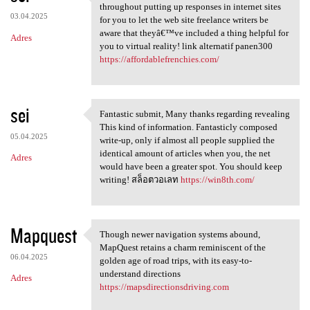
Very good Article, We are a
throughout putting up responses in internet sites
03.04.2025
for you to let the web site freelance writers be
aware that theyâ€™ve included a thing helpful for
Adres
you to virtual reality! link alternatif panen300
https://affordablefrenchies.com/
sei
Fantastic submit, Many thanks regarding revealing
Fantastic submit, Many thanks
This kind of information. Fantasticly composed
05.04.2025
write-up, only if almost all people supplied the
identical amount of articles when you, the net
Adres
would have been a greater spot. You should keep
writing! สล็อตวอเลท
https://win8th.com/
Mapquest
Though newer navigation systems abound,
Though newer navigation
MapQuest retains a charm reminiscent of the
06.04.2025
golden age of road trips, with its easy-to-
understand directions
Adres
https://mapsdirectionsdriving.com