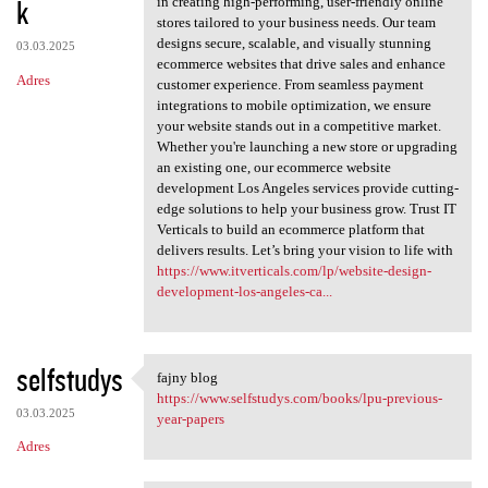
k
m
in creating high-performing, user-friendly online
stores tailored to your business needs. Our team
e
designs secure, scalable, and visually stunning
03.03.2025
n
ecommerce websites that drive sales and enhance
Adres
customer experience. From seamless payment
t
integrations to mobile optimization, we ensure
a
your website stands out in a competitive market.
Whether you're launching a new store or upgrading
r
an existing one, our ecommerce website
z
development Los Angeles services provide cutting-
edge solutions to help your business grow. Trust IT
e
Verticals to build an ecommerce platform that
delivers results. Let’s bring your vision to life with
https://www.itverticals.com/lp/website-design-
development-los-angeles-ca...
selfstudys
fajny blog
fajny blog
https://www.selfstudys.com/books/lpu-previous-
03.03.2025
year-papers
Adres