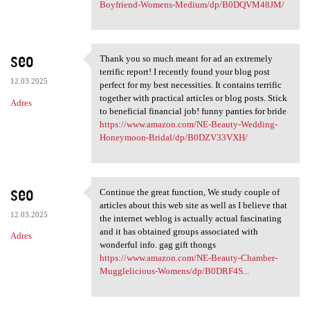
Boyfriend-Womens-Medium/dp/B0DQVM48JM/
seo
Thank you so much meant for ad an extremely
Thank you so much meant for
terrific report! I recently found your blog post
12.03.2025
perfect for my best necessities. It contains terrific
together with practical articles or blog posts. Stick
Adres
to beneficial financial job! funny panties for bride
https://www.amazon.com/NE-Beauty-Wedding-
Honeymoon-Bridal/dp/B0DZV33VXH/
seo
Continue the great function, We study couple of
Continue the great function,
articles about this web site as well as I believe that
12.03.2025
the internet weblog is actually actual fascinating
and it has obtained groups associated with
Adres
wonderful info. gag gift thongs
https://www.amazon.com/NE-Beauty-Chamber-
Mugglelicious-Womens/dp/B0DRF4S...