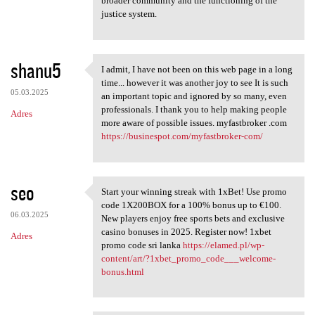
broader community and the functioning of the
justice system.
shanu5
I admit, I have not been on this web page in a long
I admit, I have not been on
time... however it was another joy to see It is such
05.03.2025
an important topic and ignored by so many, even
professionals. I thank you to help making people
Adres
more aware of possible issues. myfastbroker .com
https://businespot.com/myfastbroker-com/
seo
Start your winning streak with 1xBet! Use promo
Start your winning streak
code 1X200BOX for a 100% bonus up to €100.
06.03.2025
New players enjoy free sports bets and exclusive
casino bonuses in 2025. Register now! 1xbet
Adres
promo code sri lanka
https://elamed.pl/wp-
content/art/?1xbet_promo_code___welcome-
bonus.html