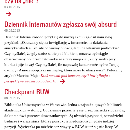
czy na „nie”?
03.10.2015
Dziennik Internautów zgłasza swój absurd
08.09.2015
Dziennik Internautów dołączył się do naszej akcji i zgłosił nam swój
przykład: „Oburzamy się na inwigilację w internecie, na działania
amerykańskich służb, ale co wiemy o inwigilacji na własnym podwórku?
Czy myślałeś, że gdy stoisz sobie pod blokiem, możesz być ciągle
obserwowany np. przez człowieka ze straży miejskiej, który siedzi przy
biurku i pije kawę? Czy myślałeś, ile naprawdę kamer może być w Twojej
okolicy? A może spojrzysz na mapkę, która może to ukazywać?”. Polecamy
artykuł Marcina Maja:
Ktoś nasikał pod kamerą, czyli inwigilacja z
perspektywy własnego podwórka
.
Checkpoint BUW
08.09.2015
Biblioteka Uniwersytecka w Warszawie. Jedna z najważniejszych bibliotek
akademickich w stolicy. Codziennie przewijają się przez nią setki studentów,
doktorantów i pracowników naukowych. Są również pasjonaci, samodzielni
badacze i warszawiacy, którzy poszukują niedostępnych gdzie indziej
pozycji. Wycieczka po mieście bez wizyty w BUW-ie też się nie liczy. W