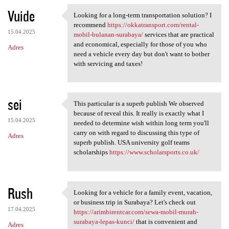
Vuide
Looking for a long-term transportation solution? I
Looking for a long-term
recommend
https://okkatransport.com/rental-
15.04.2025
mobil-bulanan-surabaya/
services that are practical
and economical, especially for those of you who
Adres
need a vehicle every day but don't want to bother
with servicing and taxes!
sei
This particular is a superb publish We observed
This particular is a superb
because of reveal this. It really is exactly what I
15.04.2025
needed to determine wish within long term you'll
carry on with regard to discussing this type of
Adres
superb publish. USA university golf teams
scholarships
https://www.scholarsports.co.uk/
Rush
Looking for a vehicle for a family event, vacation,
Looking for a vehicle for a
or business trip in Surabaya? Let's check out
17.04.2025
https://arimbirentcar.com/sewa-mobil-murah-
surabaya-lepas-kunci/
that is convenient and
Adres