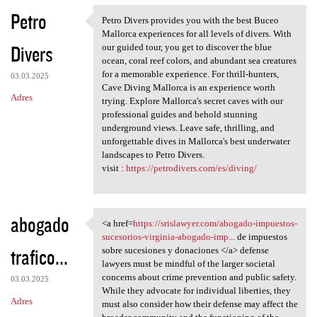
Petro
Petro Divers provides you with the best Buceo
Petro Divers provides you
Mallorca experiences for all levels of divers. With
Divers
our guided tour, you get to discover the blue
ocean, coral reef colors, and abundant sea creatures
for a memorable experience. For thrill-hunters,
03.03.2025
Cave Diving Mallorca is an experience worth
Adres
trying. Explore Mallorca's secret caves with our
professional guides and behold stunning
underground views. Leave safe, thrilling, and
unforgettable dives in Mallorca's best underwater
landscapes to Petro Divers.
visit :
https://petrodivers.com/es/diving/
abogado
<a href=
https://srislawyer.com/abogado-impuestos-
<a href=https://srislawyer
sucesorios-virginia-abogado-imp...
de impuestos
trafico...
sobre sucesiones y donaciones </a> defense
lawyers must be mindful of the larger societal
concerns about crime prevention and public safety.
03.03.2025
While they advocate for individual liberties, they
Adres
must also consider how their defense may affect the