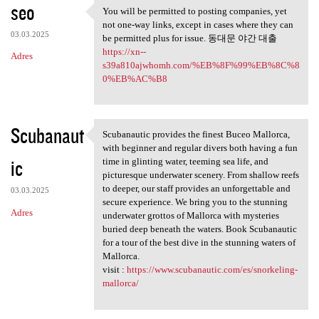
seo
You will be permitted to posting companies, yet
You will be permitted to
not one-way links, except in cases where they can
03.03.2025
be permitted plus for issue. 동대문 야간 대출
https://xn--
Adres
s39a810ajwhomh.com/%EB%8F%99%EB%8C%8
0%EB%AC%B8
Scubanaut
Scubanautic provides the finest Buceo Mallorca,
Scubanautic provides the
with beginner and regular divers both having a fun
ic
time in glinting water, teeming sea life, and
picturesque underwater scenery. From shallow reefs
to deeper, our staff provides an unforgettable and
03.03.2025
secure experience. We bring you to the stunning
Adres
underwater grottos of Mallorca with mysteries
buried deep beneath the waters. Book Scubanautic
for a tour of the best dive in the stunning waters of
Mallorca.
visit :
https://www.scubanautic.com/es/snorkeling-
mallorca/