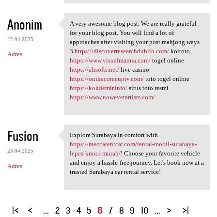
Anonim
A very awesome blog post. We are really grateful
A very awesome blog post. We
for your blog post. You will find a lot of
22.04.2025
approaches after visiting your post.mahjong ways
3
https://discoverresearchdublin.com/
koitoto
Adres
https://www.visualmanna.com/
togel online
https://alisofts.net/
live casino
https://onthecomeuptv.com/
toto togel online
https://kokdemir.info/
situs toto resmi
https://www.noweverartists.com/
Fusion
Explore Surabaya in comfort with
Explore Surabaya in comfort
https://meccarentcar.com/rental-mobil-surabaya-
23.04.2025
lepas-kunci-murah/
! Choose your favorite vehicle
and enjoy a hassle-free journey. Let's book now at a
Adres
trusted Surabaya car rental service!
S
…
2
3
4
5
6
7
8
9
10
…