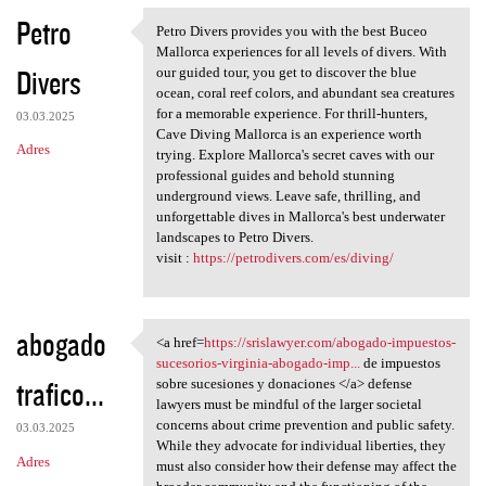
Petro
Petro Divers provides you with the best Buceo
Petro Divers provides you
Mallorca experiences for all levels of divers. With
Divers
our guided tour, you get to discover the blue
ocean, coral reef colors, and abundant sea creatures
for a memorable experience. For thrill-hunters,
03.03.2025
Cave Diving Mallorca is an experience worth
Adres
trying. Explore Mallorca's secret caves with our
professional guides and behold stunning
underground views. Leave safe, thrilling, and
unforgettable dives in Mallorca's best underwater
landscapes to Petro Divers.
visit :
https://petrodivers.com/es/diving/
abogado
<a href=
https://srislawyer.com/abogado-impuestos-
<a href=https://srislawyer
sucesorios-virginia-abogado-imp...
de impuestos
trafico...
sobre sucesiones y donaciones </a> defense
lawyers must be mindful of the larger societal
concerns about crime prevention and public safety.
03.03.2025
While they advocate for individual liberties, they
Adres
must also consider how their defense may affect the