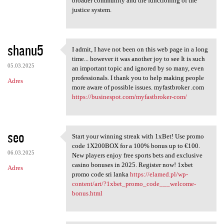
broader community and the functioning of the
justice system.
shanu5
I admit, I have not been on this web page in a long
I admit, I have not been on
time... however it was another joy to see It is such
05.03.2025
an important topic and ignored by so many, even
professionals. I thank you to help making people
Adres
more aware of possible issues. myfastbroker .com
https://businespot.com/myfastbroker-com/
seo
Start your winning streak with 1xBet! Use promo
Start your winning streak
code 1X200BOX for a 100% bonus up to €100.
06.03.2025
New players enjoy free sports bets and exclusive
casino bonuses in 2025. Register now! 1xbet
Adres
promo code sri lanka
https://elamed.pl/wp-
content/art/?1xbet_promo_code___welcome-
bonus.html