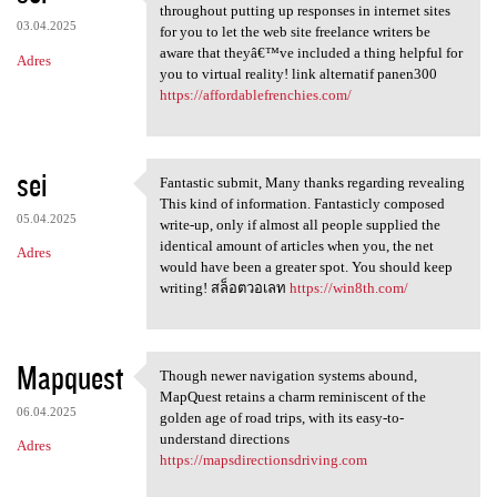
Very good Article, We are a
throughout putting up responses in internet sites
03.04.2025
for you to let the web site freelance writers be
aware that theyâ€™ve included a thing helpful for
Adres
you to virtual reality! link alternatif panen300
https://affordablefrenchies.com/
sei
Fantastic submit, Many thanks regarding revealing
Fantastic submit, Many thanks
This kind of information. Fantasticly composed
05.04.2025
write-up, only if almost all people supplied the
identical amount of articles when you, the net
Adres
would have been a greater spot. You should keep
writing! สล็อตวอเลท
https://win8th.com/
Mapquest
Though newer navigation systems abound,
Though newer navigation
MapQuest retains a charm reminiscent of the
06.04.2025
golden age of road trips, with its easy-to-
understand directions
Adres
https://mapsdirectionsdriving.com