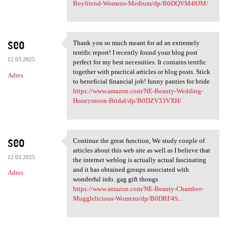
Boyfriend-Womens-Medium/dp/B0DQVM48JM/
seo
Thank you so much meant for ad an extremely
Thank you so much meant for
terrific report! I recently found your blog post
12.03.2025
perfect for my best necessities. It contains terrific
together with practical articles or blog posts. Stick
Adres
to beneficial financial job! funny panties for bride
https://www.amazon.com/NE-Beauty-Wedding-
Honeymoon-Bridal/dp/B0DZV33VXH/
seo
Continue the great function, We study couple of
Continue the great function,
articles about this web site as well as I believe that
12.03.2025
the internet weblog is actually actual fascinating
and it has obtained groups associated with
Adres
wonderful info. gag gift thongs
https://www.amazon.com/NE-Beauty-Chamber-
Mugglelicious-Womens/dp/B0DRF4S...