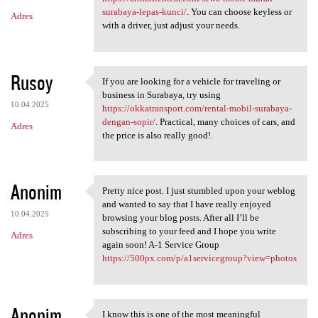
surabaya-lepas-kunci/
. You can choose keyless or
Adres
with a driver, just adjust your needs.
Rusoy
If you are looking for a vehicle for traveling or
If you are looking for a
business in Surabaya, try using
10.04.2025
https://okkatransport.com/rental-mobil-surabaya-
dengan-sopir/
. Practical, many choices of cars, and
Adres
the price is also really good!.
Anonim
Pretty nice post. I just stumbled upon your weblog
Pretty nice post. I just
and wanted to say that I have really enjoyed
10.04.2025
browsing your blog posts. After all I’ll be
subscribing to your feed and I hope you write
Adres
again soon! A-1 Service Group
https://500px.com/p/a1servicegroup?view=photos
Anonim
I know this is one of the most meaningful