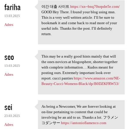
fariha
야간 대출 사이트
https://xn--bnq70nrpdrr5e.com/
야간 대출 사이트 https://xn-
GOOD Hey There. I found your blog using msn.
13.03.2025
This is a very well written article. I’ll be sure to
bookmark it and come back to read more of your
Adres
useful info. Thanks for the post. I’ll definitely
return.
seo
This may be a really good hints mainly that will
This may be a really good
the ones novices at blogosphere, shorter together
13.03.2025
with complete information… Kudos meant for
posting ours. Extremely important look over
Adres
report. cucci panties
https://www.amazon.com/NE-
Beauty-Cucci-Womens-Black/dp/B0DZKFRW53/
sei
As being a Newcomer, We are forever looking at
As being a Newcomer, We are
on-line pertaining to content that could be
23.03.2025
involving be an aid to us. Thanks a lot. フラメン
コダンサー
https://antonioflamenco.com
Adres