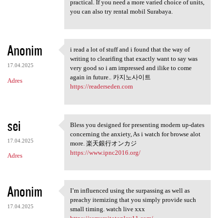
practical. If you need a more varied choice of units,
you can also try rental mobil Surabaya.
Anonim
i read a lot of stuff and i found that the way of
i read a lot of stuff and i
writing to clearifing that exactly want to say was
17.04.2025
very good so i am impressed and ilike to come
again in future.. 카지노사이트
Adres
https://readerseden.com
sei
Bless you designed for presenting modern up-dates
Bless you designed for
concerning the anxiety, As i watch for browse alot
17.04.2025
more. 楽天銀行オンカジ
https://www.ipnc2016.org/
Adres
Anonim
I’m influenced using the surpassing as well as
I’m influenced using the
preachy itemizing that you simply provide such
17.04.2025
small timing. watch live xxx