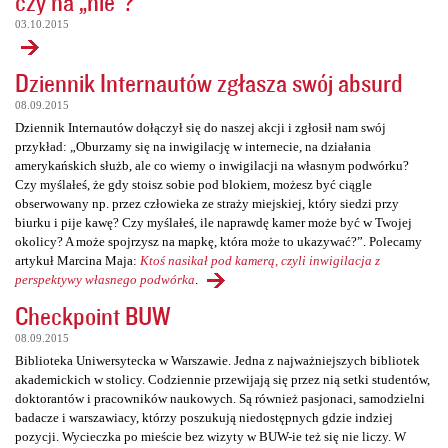
czy na „nie”?
03.10.2015
Dziennik Internautów zgłasza swój absurd
08.09.2015
Dziennik Internautów dołączył się do naszej akcji i zgłosił nam swój
przykład: „Oburzamy się na inwigilację w internecie, na działania
amerykańskich służb, ale co wiemy o inwigilacji na własnym podwórku?
Czy myślałeś, że gdy stoisz sobie pod blokiem, możesz być ciągle
obserwowany np. przez człowieka ze straży miejskiej, który siedzi przy
biurku i pije kawę? Czy myślałeś, ile naprawdę kamer może być w Twojej
okolicy? A może spojrzysz na mapkę, która może to ukazywać?”. Polecamy
artykuł Marcina Maja:
Ktoś nasikał pod kamerą, czyli inwigilacja z
perspektywy własnego podwórka
.
Checkpoint BUW
08.09.2015
Biblioteka Uniwersytecka w Warszawie. Jedna z najważniejszych bibliotek
akademickich w stolicy. Codziennie przewijają się przez nią setki studentów,
doktorantów i pracowników naukowych. Są również pasjonaci, samodzielni
badacze i warszawiacy, którzy poszukują niedostępnych gdzie indziej
pozycji. Wycieczka po mieście bez wizyty w BUW-ie też się nie liczy. W