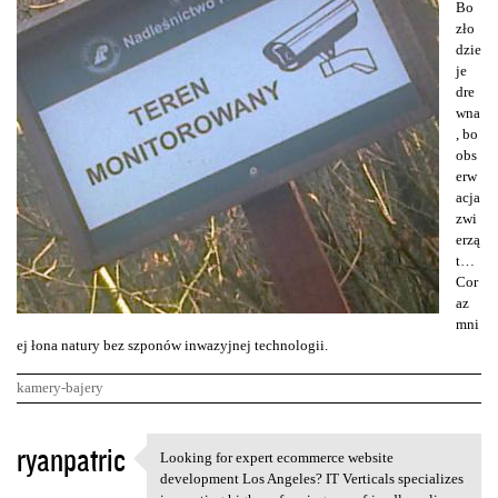
Bo
zło
dzie
je
dre
wna
, bo
obs
erw
acja
zwi
erzą
t…
Cor
az
mni
ej łona natury bez szponów inwazyjnej technologii.
kamery-bajery
K
ryanpatric
Looking for expert ecommerce website
Looking for expert ecommerce
o
development Los Angeles? IT Verticals specializes