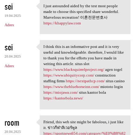
sei
I just astounded aided by the test most people
I just astounded aided by the
made to choose this specified share wonderful.
19.04.2025
Marvelous recreation! 이혼전문변호사
https://khappylaw.com
Adres
sei
I think this is an informative post and it is very
I think this is an
useful and knowledgeable. therefore, I would like
20.04.2025
to thank you for the efforts you have made in
writing this article. situs slot
Adres
https://www.blacksquirrelproject.org/
agen togel
https://www.ubiquitycorp.com/
construction
staffing firms
https://nextpathcp.com/
situs casino
https://www.thebluehorseinn.com/
miototo login
https://miojawa.com/
situs kantor bola
https://kantorbola.news/
room
Friend, this web site might be fabolous, i just like
Friend, this web site might
it. ข่าวกีฬาลิเวอร์พูล
20.04.2025
https://sportnews654.com/category/%E0%B8%82