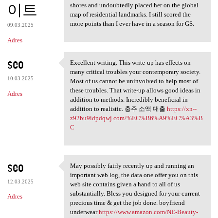
이트
shores and undoubtedly placed her on the global
map of residential landmarks. I still scored the
more points than I ever have in a season for GS.
09.03.2025
Adres
seo
Excellent writing. This write-up has effects on
Excellent writing. This write
many critical troubles your contemporary society.
10.03.2025
Most of us cannot be uninvolved to help most of
these troubles. That write-up allows good ideas in
Adres
addition to methods. Incredibly beneficial in
addition to realistic. 충주 소액 대출
https://xn--
z92bu9idpdqwj.com/%EC%B6%A9%EC%A3%B
C
seo
May possibly fairly recently up and running an
May possibly fairly recently
important web log, the data one offer you on this
12.03.2025
web site contains given a hand to all of us
substantially. Bless you designed for your current
Adres
precious time & get the job done. boyfriend
underwear
https://www.amazon.com/NE-Beauty-