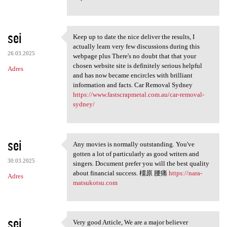
sei
Keep up to date the nice deliver the results, I
Keep up to date the nice
actually learn very few discussions during this
26.03.2025
webpage plus There's no doubt that that your
chosen website site is definitely serious helpful
Adres
and has now became encircles with brilliant
information and facts. Car Removal Sydney
https://www.fastscrapmetal.com.au/car-removal-
sydney/
sei
Any movies is normally outstanding. You've
Any movies is normally
gotten a lot of particularly as good writers and
30.03.2025
singers. Document prefer you will the best quality
about financial success. 橿原 腰痛
https://nara-
Adres
matsukotsu.com
sei
Very good Article, We are a major believer