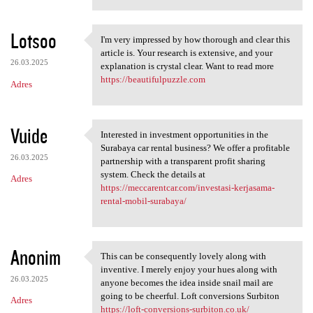
Lotsoo
I'm very impressed by how thorough and clear this
I'm very impressed by how
article is. Your research is extensive, and your
26.03.2025
explanation is crystal clear. Want to read more
https://beautifulpuzzle.com
Adres
Vuide
Interested in investment opportunities in the
Interested in investment
Surabaya car rental business? We offer a profitable
26.03.2025
partnership with a transparent profit sharing
system. Check the details at
Adres
https://meccarentcar.com/investasi-kerjasama-
rental-mobil-surabaya/
Anonim
This can be consequently lovely along with
This can be consequently
inventive. I merely enjoy your hues along with
26.03.2025
anyone becomes the idea inside snail mail are
going to be cheerful. Loft conversions Surbiton
Adres
https://loft-conversions-surbiton.co.uk/