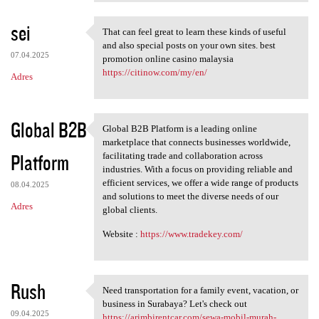
sei
That can feel great to learn these kinds of useful
That can feel great to learn
and also special posts on your own sites. best
07.04.2025
promotion online casino malaysia
https://citinow.com/my/en/
Adres
Global B2B
Global B2B Platform is a leading online
Global B2B Platform is a
marketplace that connects businesses worldwide,
Platform
facilitating trade and collaboration across
industries. With a focus on providing reliable and
efficient services, we offer a wide range of products
08.04.2025
and solutions to meet the diverse needs of our
Adres
global clients.
Website :
https://www.tradekey.com/
Rush
Need transportation for a family event, vacation, or
Need transportation for a
business in Surabaya? Let's check out
09.04.2025
https://arimbirentcar.com/sewa-mobil-murah-