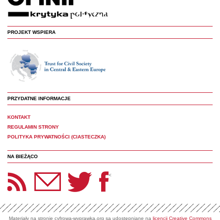
PROJEKT WSPIERA
PRZYDATNE INFORMACJE
KONTAKT
REGULAMIN STRONY
POLITYKA PRYWATNOŚCI (CIASTECZKA)
NA BIEŻĄCO
etter Panoptyka
Twitter
Facebook
<
Materiały na stronie cyfrowa-wyprawka.org są udostępniane na
licencji Creative Commons