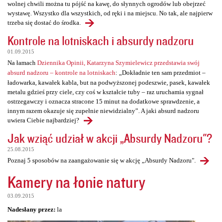
wolnej chwili można tu pójść na kawę, do słynnych ogrodów lub obejrzeć
wystawę. Wszystko dla wszystkich, od ręki i na miejscu. No tak, ale najpierw
trzeba się dostać do środka.
Kontrole na lotniskach i absurdy nadzoru
01.09.2015
Na łamach
Dziennika Opinii, Katarzyna Szymielewicz przedstawia swój
absurd nadzoru – kontrole na lotniskach
: „Dokładnie ten sam przedmiot –
ładowarka, kawałek kabla, but na podwyższonej podeszwie, pasek, kawałek
metalu gdzieś przy ciele, czy coś w kształcie tuby – raz uruchamia sygnał
ostrzegawczy i oznacza stracone 15 minut na dodatkowe sprawdzenie, a
innym razem okazuje się zupełnie niewidzialny”. A jaki absurd nadzoru
uwiera Ciebie najbardziej?
Jak wziąć udział w akcji „Absurdy Nadzoru"?
25.08.2015
Poznaj 5 sposobów na zaangażowanie się w akcję „Absurdy Nadzoru".
Kamery na łonie natury
03.09.2015
Nadesłany przez:
la