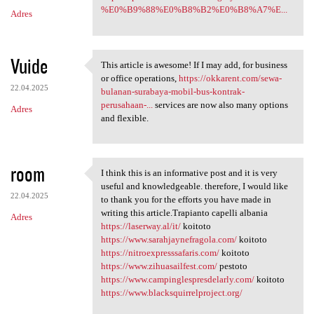
%E0%B9%88%E0%B8%B2%E0%B8%A7%E...
Adres
Vuide
This article is awesome! If I may add, for business
This article is awesome! If I
or office operations,
https://okkarent.com/sewa-
22.04.2025
bulanan-surabaya-mobil-bus-kontrak-
perusahaan-...
services are now also many options
Adres
and flexible.
room
I think this is an informative post and it is very
I think this is an
useful and knowledgeable. therefore, I would like
22.04.2025
to thank you for the efforts you have made in
writing this article.Trapianto capelli albania
Adres
https://laserway.al/it/
koitoto
https://www.sarahjaynefragola.com/
koitoto
https://nitroexpresssafaris.com/
koitoto
https://www.zihuasailfest.com/
pestoto
https://www.campinglespresdelarly.com/
koitoto
https://www.blacksquirrelproject.org/