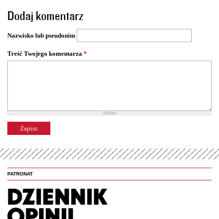
t
Dodaj komentarz
r
o
Nazwisko lub pseudonim
n
y
Treść Twojego komentarza
*
PATRONAT