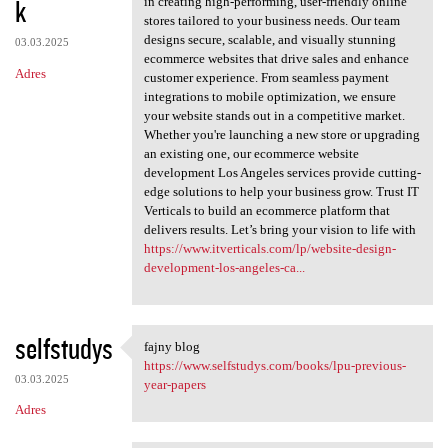
k
m
in creating high-performing, user-friendly online
stores tailored to your business needs. Our team
e
designs secure, scalable, and visually stunning
03.03.2025
n
ecommerce websites that drive sales and enhance
Adres
customer experience. From seamless payment
t
integrations to mobile optimization, we ensure
a
your website stands out in a competitive market.
Whether you're launching a new store or upgrading
r
an existing one, our ecommerce website
z
development Los Angeles services provide cutting-
edge solutions to help your business grow. Trust IT
e
Verticals to build an ecommerce platform that
delivers results. Let’s bring your vision to life with
https://www.itverticals.com/lp/website-design-
development-los-angeles-ca...
selfstudys
fajny blog
fajny blog
https://www.selfstudys.com/books/lpu-previous-
03.03.2025
year-papers
Adres