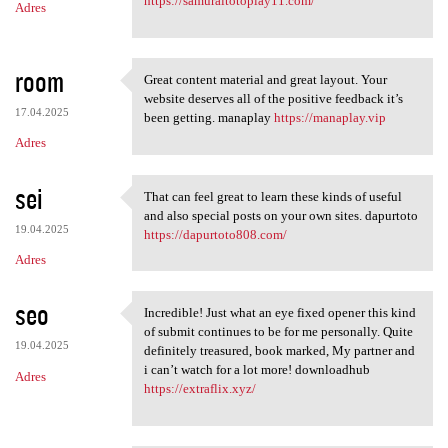
https://samuraitotoplay11.com/
Adres
room
Great content material and great layout. Your
Great content material and
website deserves all of the positive feedback it’s
17.04.2025
been getting. manaplay
https://manaplay.vip
Adres
sei
That can feel great to learn these kinds of useful
That can feel great to learn
and also special posts on your own sites. dapurtoto
19.04.2025
https://dapurtoto808.com/
Adres
seo
Incredible! Just what an eye fixed opener this kind
Incredible! Just what an eye
of submit continues to be for me personally. Quite
19.04.2025
definitely treasured, book marked, My partner and
i can’t watch for a lot more! downloadhub
Adres
https://extraflix.xyz/