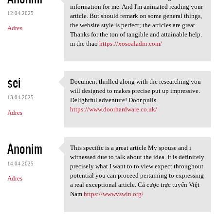
I know this is one of the
information for me. And I'm animated reading your
12.04.2025
article. But should remark on some general things,
the website style is perfect; the articles are great.
Adres
Thanks for the ton of tangible and attainable help.
m the thao
https://xosoaladin.com/
sei
Document thrilled along with the researching you
Document thrilled along with
will designed to makes precise put up impressive.
13.04.2025
Delightful adventure! Door pulls
https://www.doorhardware.co.uk/
Adres
Anonim
This specific is a great article My spouse and i
This specific is a great
witnessed due to talk about the idea. It is definitely
14.04.2025
precisely what I want to to view expect throughout
potential you can proceed pertaining to expressing
Adres
a real exceptional article. Cá cược trực tuyến Việt
Nam
https://wwwvswin.org/