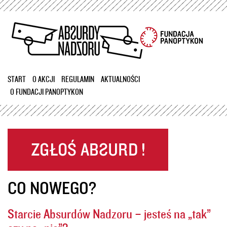
Przejdź
do
treści
START
O AKCJI
REGULAMIN
AKTUALNOŚCI
O FUNDACJI PANOPTYKON
CO NOWEGO?
Starcie Absurdów Nadzoru – jesteś na „tak”