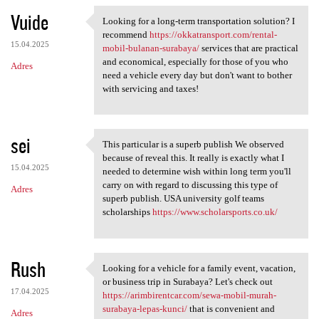
Vuide
Looking for a long-term transportation solution? I
Looking for a long-term
recommend
https://okkatransport.com/rental-
15.04.2025
mobil-bulanan-surabaya/
services that are practical
and economical, especially for those of you who
Adres
need a vehicle every day but don't want to bother
with servicing and taxes!
sei
This particular is a superb publish We observed
This particular is a superb
because of reveal this. It really is exactly what I
15.04.2025
needed to determine wish within long term you'll
carry on with regard to discussing this type of
Adres
superb publish. USA university golf teams
scholarships
https://www.scholarsports.co.uk/
Rush
Looking for a vehicle for a family event, vacation,
Looking for a vehicle for a
or business trip in Surabaya? Let's check out
17.04.2025
https://arimbirentcar.com/sewa-mobil-murah-
surabaya-lepas-kunci/
that is convenient and
Adres