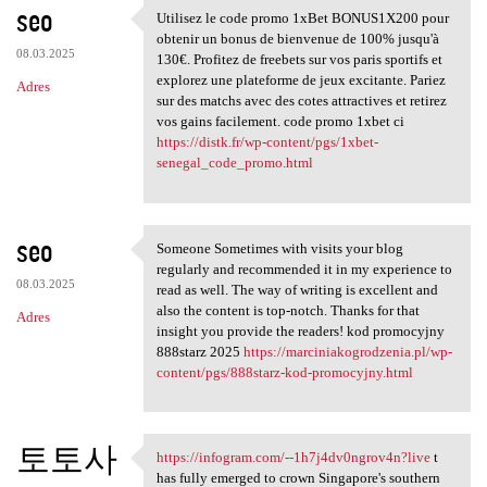
seo
Utilisez le code promo 1xBet BONUS1X200 pour
Utilisez le code promo 1xBet
obtenir un bonus de bienvenue de 100% jusqu'à
08.03.2025
130€. Profitez de freebets sur vos paris sportifs et
explorez une plateforme de jeux excitante. Pariez
Adres
sur des matchs avec des cotes attractives et retirez
vos gains facilement. code promo 1xbet ci
https://distk.fr/wp-content/pgs/1xbet-
senegal_code_promo.html
seo
Someone Sometimes with visits your blog
Someone Sometimes with visits
regularly and recommended it in my experience to
08.03.2025
read as well. The way of writing is excellent and
also the content is top-notch. Thanks for that
Adres
insight you provide the readers! kod promocyjny
888starz 2025
https://marciniakogrodzenia.pl/wp-
content/pgs/888starz-kod-promocyjny.html
토토사
https://infogram.com/--1h7j4dv0ngrov4n?live
t
https://infogram.com/-
has fully emerged to crown Singapore's southern