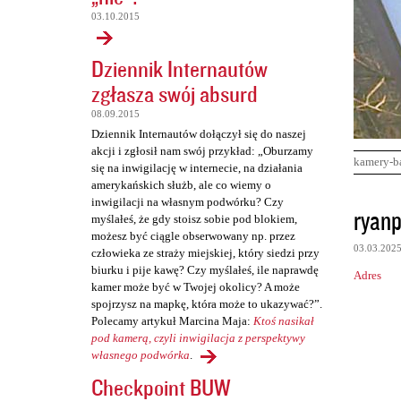
03.10.2015
Dziennik Internautów
zgłasza swój absurd
08.09.2015
Dziennik Internautów dołączył się do naszej
akcji i zgłosił nam swój przykład: „Oburzamy
kamery-b
się na inwigilację w internecie, na działania
amerykańskich służb, ale co wiemy o
inwigilacji na własnym podwórku? Czy
K
ryanp
myślałeś, że gdy stoisz sobie pod blokiem,
o
możesz być ciągle obserwowany np. przez
03.03.202
m
człowieka ze straży miejskiej, który siedzi przy
biurku i pije kawę? Czy myślałeś, ile naprawdę
Adres
e
kamer może być w Twojej okolicy? A może
n
spojrzysz na mapkę, która może to ukazywać?”.
Polecamy artykuł Marcina Maja:
Ktoś nasikał
t
pod kamerą, czyli inwigilacja z perspektywy
a
własnego podwórka
.
r
Checkpoint BUW