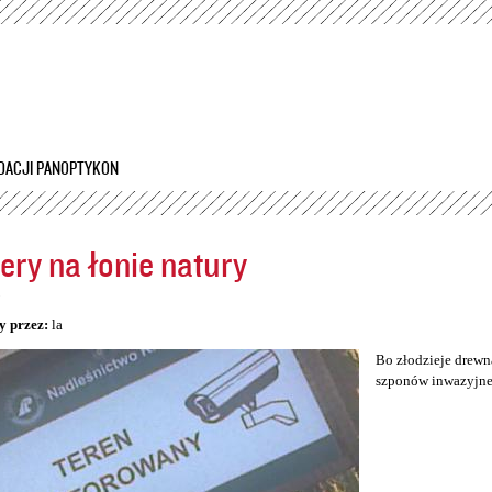
Przejdź
do
treści
DACJI PANOPTYKON
ry na łonie natury
5
y przez:
la
Bo złodzieje drewn
szponów inwazyjnej