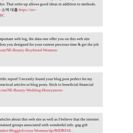
les. That write-up allows good ideas in addition to methods.
c. 충주 소액 대출
https://xn--
%BC
portant web log, the data one offer you on this web site
Bless you designed for your current precious time & get the job
.com/NE-Beauty-Boyfriend-Womens-
fic report! I recently found your blog post perfect for my
practical articles or blog posts. Stick to beneficial financial
n.com/NE-Beauty-Wedding-Honeymoon-
ticles about this web site as well as I believe that the internet
obtained groups associated with wonderful info. gag gift
amber-Mugglelicious-Womens/dp/B0DRF4S...