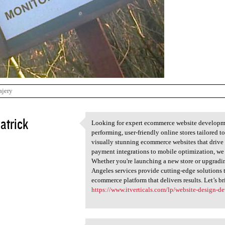
ajery
atrick
Looking for expert ecommerce website developmen
Looking for expert ecommerce
performing, user-friendly online stores tailored t
5
visually stunning ecommerce websites that drive
payment integrations to mobile optimization, we 
Whether you're launching a new store or upgrad
Angeles services provide cutting-edge solutions t
ecommerce platform that delivers results. Let’s br
https://www.itverticals.com/lp/website-design-de