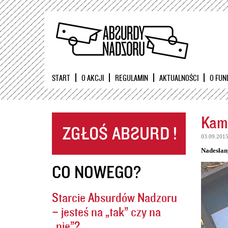
START
O AKCJI
REGULAMIN
AKTUALNOŚCI
O FUN
Kame
03.09.201
Nadesłan
CO NOWEGO?
Starcie Absurdów Nadzoru
– jesteś na „tak” czy na
„nie”?