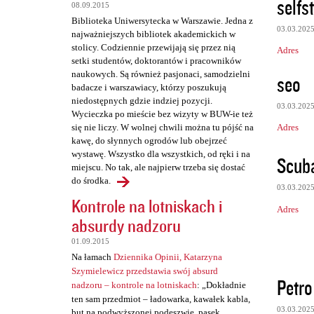
selfs
z
08.09.2015
Biblioteka Uniwersytecka w Warszawie. Jedna z
e
03.03.202
najważniejszych bibliotek akademickich w
stolicy. Codziennie przewijają się przez nią
Adres
setki studentów, doktorantów i pracowników
naukowych. Są również pasjonaci, samodzielni
seo
badacze i warszawiacy, którzy poszukują
niedostępnych gdzie indziej pozycji.
03.03.202
Wycieczka po mieście bez wizyty w BUW-ie też
Adres
się nie liczy. W wolnej chwili można tu pójść na
kawę, do słynnych ogrodów lub obejrzeć
wystawę. Wszystko dla wszystkich, od ręki i na
Scub
miejscu. No tak, ale najpierw trzeba się dostać
do środka.
03.03.202
Kontrole na lotniskach i
Adres
absurdy nadzoru
01.09.2015
Na łamach
Dziennika Opinii, Katarzyna
Szymielewicz przedstawia swój absurd
Petro
nadzoru – kontrole na lotniskach
: „Dokładnie
ten sam przedmiot – ładowarka, kawałek kabla,
03.03.202
but na podwyższonej podeszwie, pasek,