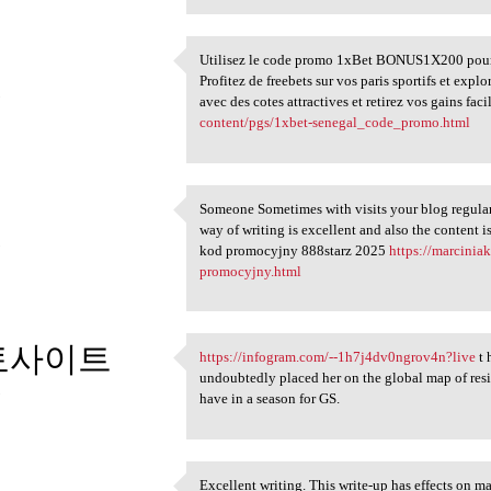
Utilisez le code promo 1xBet BONUS1X200 pour 
Utilisez le code promo 1xBet
Profitez de freebets sur vos paris sportifs et exp
5
avec des cotes attractives et retirez vos gains f
content/pgs/1xbet-senegal_code_promo.html
Someone Sometimes with visits your blog regular
Someone Sometimes with visits
way of writing is excellent and also the content i
5
kod promocyjny 888starz 2025
https://marcinia
promocyjny.html
토사이트
https://infogram.com/--1h7j4dv0ngrov4n?live
t 
https://infogram.com/-
undoubtedly placed her on the global map of resid
5
have in a season for GS.
Excellent writing. This write-up has effects on m