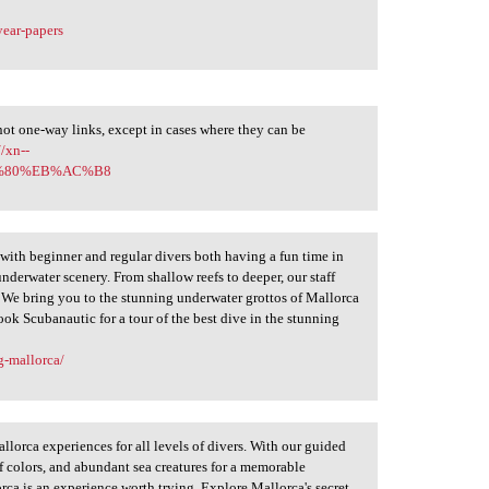
year-papers
not one-way links, except in cases where they can be
//xn--
C%80%EB%AC%B8
with beginner and regular divers both having a fun time in
underwater scenery. From shallow reefs to deeper, our staff
 We bring you to the stunning underwater grottos of Mallorca
ok Scubanautic for a tour of the best dive in the stunning
g-mallorca/
lorca experiences for all levels of divers. With our guided
ef colors, and abundant sea creatures for a memorable
rca is an experience worth trying. Explore Mallorca's secret