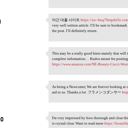
a
야간 대출 사이트
https://xn--bnq70nrpdrr5e.co
야간 대출 사이트 https://xn-
very well written article. I’ll be sure to bookmar
5
the post. I’ll definitely return.
This may be a really good hints mainly that will 
This may be a really good
complete information… Kudos meant for posting o
5
https://www.amazon.com/NE-Beauty-Cucci-W
As being a Newcomer, We are forever looking at o
As being a Newcomer, We are
aid to us. Thanks a lot. フラメンコダンサー
htt
5
oo
I'm very impressed by how thorough and clear this
I'm very impressed by how
is crystal clear. Want to read more
https://beauti
5