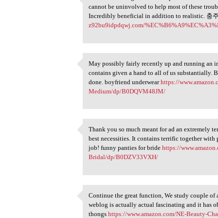
Excellent writing. This write
cannot be uninvolved to help most of these troub
5
Incredibly beneficial in addition to realisti
z92bu9idpdqwj.com/%EC%B6%A9%EC%A3
May possibly fairly recently up and running an im
May possibly fairly recently
contains given a hand to all of us substantially. 
5
done. boyfriend underwear
https://www.amazon
Medium/dp/B0DQVM48JM/
Thank you so much meant for ad an extremely terri
Thank you so much meant for
best necessities. It contains terrific together with 
5
job! funny panties for bride
https://www.amazo
Bridal/dp/B0DZV33VXH/
Continue the great function, We study couple of ar
Continue the great function,
weblog is actually actual fascinating and it has 
5
thongs
https://www.amazon.com/NE-Beauty-Ch