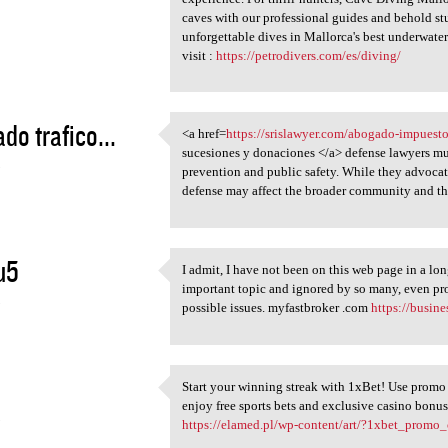
caves with our professional guides and behold st
unforgettable dives in Mallorca's best underwater
visit :
https://petrodivers.com/es/diving/
do trafico...
<a href=
https://srislawyer.com/abogado-impuesto
<a href=https://srislawyer
sucesiones y donaciones </a> defense lawyers mus
5
prevention and public safety. While they advocate
defense may affect the broader community and the
u5
I admit, I have not been on this web page in a long
I admit, I have not been on
important topic and ignored by so many, even pr
5
possible issues. myfastbroker .com
https://busin
Start your winning streak with 1xBet! Use pro
Start your winning streak
enjoy free sports bets and exclusive casino bonu
5
https://elamed.pl/wp-content/art/?1xbet_prom