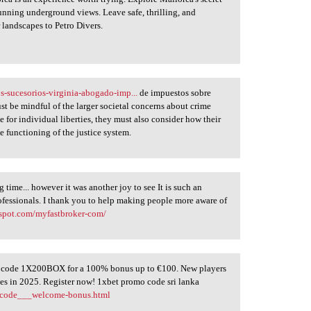
unning underground views. Leave safe, thrilling, and
 landscapes to Petro Divers.
s-sucesorios-virginia-abogado-imp...
de impuestos sobre
t be mindful of the larger societal concerns about crime
 for individual liberties, they must also consider how their
 functioning of the justice system.
 time... however it was another joy to see It is such an
ofessionals. I thank you to help making people more aware of
espot.com/myfastbroker-com/
mo code 1X200BOX for a 100% bonus up to €100. New players
ses in 2025. Register now! 1xbet promo code sri lanka
o_code___welcome-bonus.html