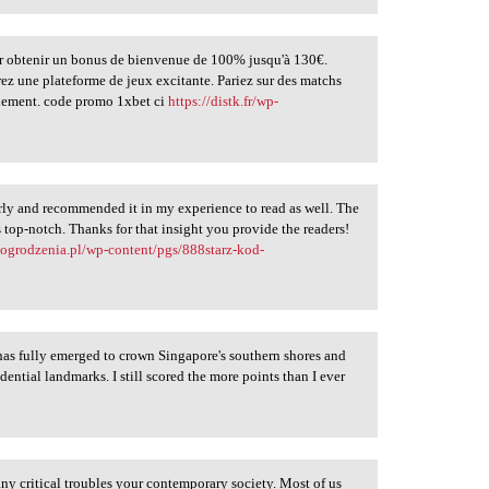
obtenir un bonus de bienvenue de 100% jusqu'à 130€.
lorez une plateforme de jeux excitante. Pariez sur des matchs
acilement. code promo 1xbet ci
https://distk.fr/wp-
ly and recommended it in my experience to read as well. The
s top-notch. Thanks for that insight you provide the readers!
kogrodzenia.pl/wp-content/pgs/888starz-kod-
has fully emerged to crown Singapore's southern shores and
ential landmarks. I still scored the more points than I ever
any critical troubles your contemporary society. Most of us