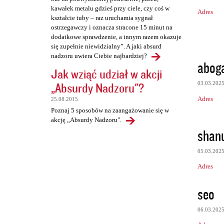
kawałek metalu gdzieś przy ciele, czy coś w
Adres
kształcie tuby – raz uruchamia sygnał
ostrzegawczy i oznacza stracone 15 minut na
dodatkowe sprawdzenie, a innym razem okazuje
się zupełnie niewidzialny”. A jaki absurd
nadzoru uwiera Ciebie najbardziej?
aboga
Jak wziąć udział w akcji
„Absurdy Nadzoru"?
03.03.202
Adres
25.08.2015
Poznaj 5 sposobów na zaangażowanie się w
akcję „Absurdy Nadzoru".
shan
05.03.202
Adres
seo
06.03.202