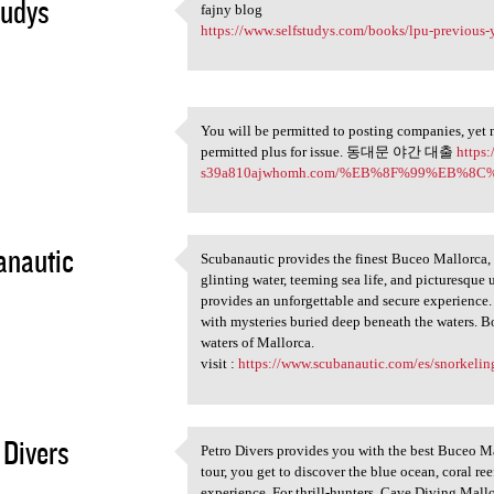
tudys
fajny blog
fajny blog
https://www.selfstudys.com/books/lpu-previous-
5
You will be permitted to posting companies, yet 
You will be permitted to
permitted plus for issue. 동대문 야간 대출
https:
5
s39a810ajwhomh.com/%EB%8F%99%EB%8
anautic
Scubanautic provides the finest Buceo Mallorca, 
Scubanautic provides the
glinting water, teeming sea life, and picturesque 
5
provides an unforgettable and secure experience.
with mysteries buried deep beneath the waters. Bo
waters of Mallorca.
visit :
https://www.scubanautic.com/es/snorkelin
 Divers
Petro Divers provides you with the best Buceo Mal
Petro Divers provides you
tour, you get to discover the blue ocean, coral re
5
experience. For thrill-hunters, Cave Diving Mallo