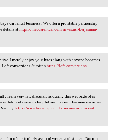
baya car rental business? We offer a profitable partnership
e details at
https://meccarentcar.com/investasi-kerjasama-
ntive. I merely enjoy your hues along with anyone becomes
ul. Loft conversions Surbiton
https://loft-conversions-
tually learn very few discussions during this webpage plus
te is definitely serious helpful and has now became encircles
al Sydney
https://www.fastscrapmetal.com.au/car-removal-
n a lot of particularly as good writers and singers. Document