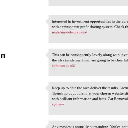
Interested in investment opportunities in the Sura
Interested in investment
with a transparent profit sharing system. Check th
5
rental-mobil-surabaya/
im
This can be consequently lovely along with inve
This can be consequently
the idea inside snail mail are going to be cheerf
5
surbiton.co.uk/
Keep up to date the nice deliver the results, I ac
Keep up to date the nice
There's no doubt that that your chosen website si
5
with brilliant information and facts. Car Remov
sydney/
Any movies is normally outstanding. You've gotte