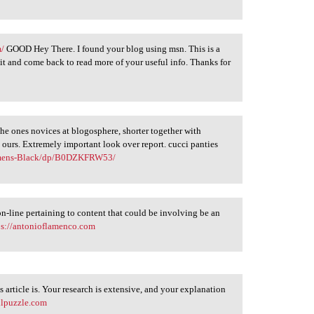
m/
GOOD Hey There. I found your blog using msn. This is a
k it and come back to read more of your useful info. Thanks for
the ones novices at blogosphere, shorter together with
urs. Extremely important look over report. cucci panties
omens-Black/dp/B0DZKFRW53/
n-line pertaining to content that could be involving be an
ps://antonioflamenco.com
 article is. Your research is extensive, and your explanation
fulpuzzle.com