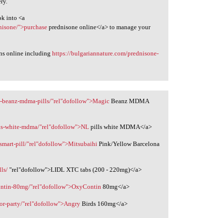
ry.
ok into <a
nisone/">purchase
prednisone online</a> to manage your
ons online including
https://bulgariannature.com/prednisone-
-beanz-mdma-pills/"rel"dofollow">Magic
Beanz MDMA
lls-white-mdma/"rel"dofollow">NL
pills white MDMA</a>
smart-pill/"rel"dofollow">Mitsubaihi
Pink/Yellow Barcelona
ls/
‎"rel"dofollow">LIDL XTC tabs (200 - 220mg)</a>
ontin-80mg/"rel"dofollow">OxyContin
80mg</a>
for-party/"rel"dofollow">Angry
Birds 160mg</a>