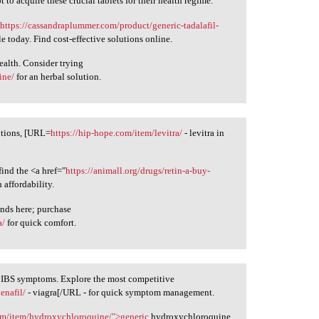
to acquire these crucial tablets for their health regime.
"
https://cassandraplummer.com/product/generic-tadalafil-
le today. Find cost-effective solutions online.
ealth. Consider trying
ine/
for an herbal solution.
utions, [URL=
https://hip-hope.com/item/levitra/
- levitra in
find the <a href="
https://animall.org/drugs/retin-a-buy-
 affordability.
ends here; purchase
a/
for quick comfort.
ng IBS symptoms. Explore the most competitive
enafil/
- viagra[/URL - for quick symptom management.
com/item/hydroxychloroquine/">generic
hydroxychloroquine