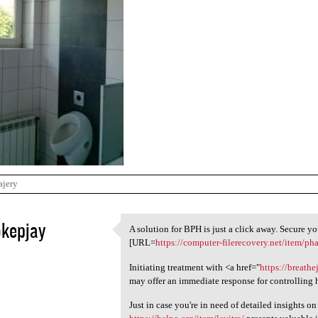
ajery
kepjay
A solution for BPH is just a click away. Secure y
A solution for BPH is just a
[URL=
https://computer-filerecovery.net/item/ph
5
Initiating treatment with <a href="
https://breath
may offer an immediate response for controlling 
Just in case you're in need of detailed insights 