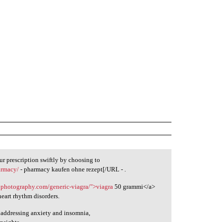
our prescription swiftly by choosing to
armacy/
- pharmacy kaufen ohne rezept[/URL - .
ejphotography.com/generic-viagra/">viagra
50 grammi</a>
heart rhythm disorders.
on addressing anxiety and insomnia,