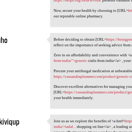
https://helpo.org/item/levitra/
presents valuable i
Now, secure your health by choosing to [URL=
ht
our reputable online pharmacy.
uho
Before deciding to obtain [URL=
https://beingpro
Before deciding to obtain
reflect on the importance of seeking advice from 
5
Zero in on affordability and convenience with <a
from-india/">generic
cialis from india</a> , your
Procure your antifungal medication at unbeatable
https://cassandraplummer.com/product/generic-ci
Discover excellent alternatives for managing you
[URL=
https://cassandraplummer.com/product/gen
your health immediately.
kiviqup
Join us as we explore the benefits of <a href=
http
Join us as we explore the
india/>tadal...
shopping on line</a> , a leading s
5