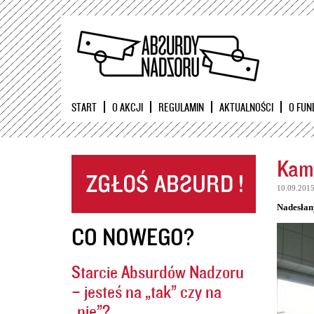
START
O AKCJI
REGULAMIN
AKTUALNOŚCI
O FUN
Kame
10.09.201
Nadesłan
CO NOWEGO?
Starcie Absurdów Nadzoru
– jesteś na „tak” czy na
„nie”?