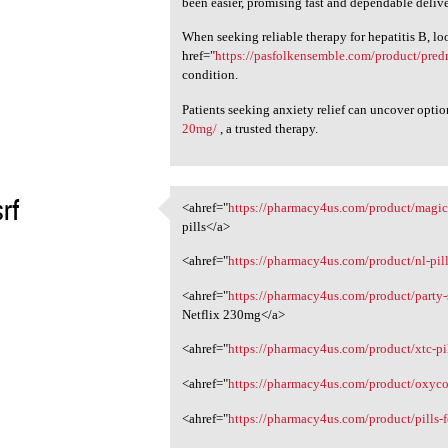
been easier, promising fast and dependable delive
When seeking reliable therapy for hepatitis B, lo
href="
https://pasfolkensemble.com/product/pred
condition.
Patients seeking anxiety relief can uncover opti
20mg/
, a trusted therapy.
rf
<ahref="
https://pharmacy4us.com/product/magic
<ahref="https://pharmacy4us
pills</a>
5
<ahref="
https://pharmacy4us.com/product/nl-pi
<ahref="
https://pharmacy4us.com/product/party-
Netflix 230mg</a>
<ahref="
https://pharmacy4us.com/product/xtc-pil
<ahref="
https://pharmacy4us.com/product/oxyc
<ahref="
https://pharmacy4us.com/product/pills-