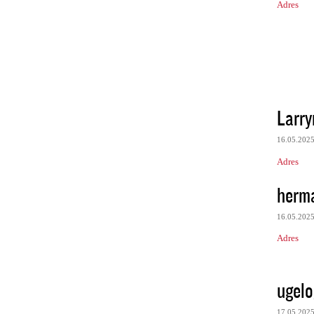
Adres
Larr
16.05.202
Adres
herm
16.05.202
Adres
ugelo
17.05.202