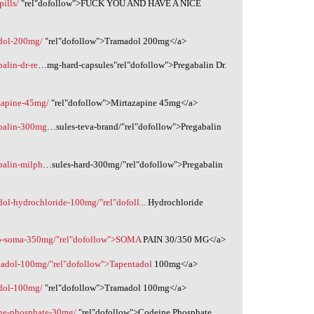
ills/
"rel"dofollow">FUCK YOU AND HAVE A NICE
adol-200mg/
‎"rel"dofollow">Tramadol 200mg</a>
alin-dr-re
…mg-hard-capsules"rel"dofollow">Pregabalin Dr.
zapine-45mg/
"rel"dofollow">Mirtazapine 45mg</a>
abalin-300mg
…sules-teva-brand/"rel"dofollow">Pregabalin
balin-milph
…sules-hard-300mg/"rel"dofollow">Pregabalin
ol-hydrochloride-100mg/"rel"dofoll...
Hydrochloride
n-o-soma-350mg/"rel"dofollow">SOMA
PAIN 30/350 MG</a>
tadol-100mg/"rel"dofollow">Tapentadol
100mg</a>
adol-100mg/
‎"rel"dofollow">Tramadol 100mg</a>
ine-phosphate-30mg/
‎"rel"dofollow">Codeine Phosphate