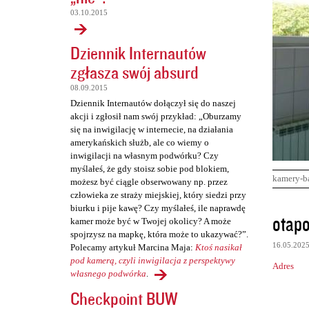
03.10.2015
Dziennik Internautów
zgłasza swój absurd
08.09.2015
Dziennik Internautów dołączył się do naszej
akcji i zgłosił nam swój przykład: „Oburzamy
się na inwigilację w internecie, na działania
amerykańskich służb, ale co wiemy o
inwigilacji na własnym podwórku? Czy
myślałeś, że gdy stoisz sobie pod blokiem,
kamery-b
możesz być ciągle obserwowany np. przez
człowieka ze straży miejskiej, który siedzi przy
biurku i pije kawę? Czy myślałeś, ile naprawdę
K
otapo
kamer może być w Twojej okolicy? A może
o
spojrzysz na mapkę, która może to ukazywać?”.
16.05.202
Polecamy artykuł Marcina Maja:
Ktoś nasikał
m
pod kamerą, czyli inwigilacja z perspektywy
Adres
e
własnego podwórka
.
n
Checkpoint BUW