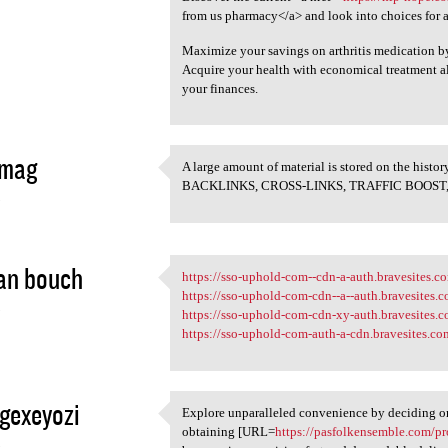
from us pharmacy</a> and look into choices for ac
Maximize your savings on arthritis medication b
Acquire your health with economical treatment al
your finances.
ymag
A large amount of material is stored on the histor
A large amount of material is
BACKLINKS, CROSS-LINKS, TRAFFIC BOOS
5
an bouch
https://sso-uphold-com--cdn-a-auth.bravesites.c
https://sso-uphold-com--cdn-a
https://sso-uphold-com-cdn--a--auth.bravesites.
5
https://sso-uphold-com-cdn-xy-auth.bravesites.
https://sso-uphold-com-auth-a-cdn.bravesites.co
gexeyozi
Explore unparalleled convenience by deciding on
Explore unparalleled
obtaining [URL=
https://pasfolkensemble.com/pr
5