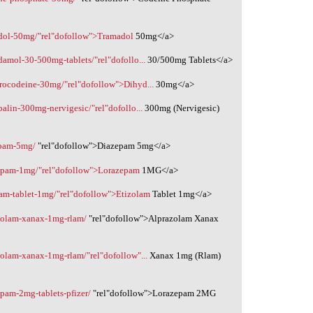
adol-50mg/"rel"dofollow">Tramadol
50mg</a>
amol-30-500mg-tablets/"rel"dofollo...
30/500mg Tablets</a>
rocodeine-30mg/"rel"dofollow">Dihyd...
30mg</a>
alin-300mg-nervigesic/"rel"dofollo...
300mg (Nervigesic)
epam-5mg/
"rel"dofollow">Diazepam 5mg</a>
zepam-1mg/"rel"dofollow">Lorazepam
1MG</a>
lam-tablet-1mg/"rel"dofollow">Etizolam
Tablet 1mg</a>
zolam-xanax-1mg-rlam/
‎"rel"dofollow">Alprazolam Xanax
olam-xanax-1mg-rlam/"rel"dofollow"...
Xanax 1mg (Rlam)
pam-2mg-tablets-pfizer/
"rel"dofollow">Lorazepam 2MG