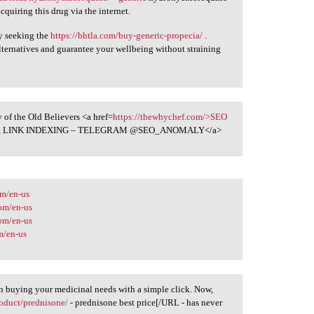
quiring this drug via the internet.
y seeking the
https://bhtla.com/buy-generic-propecia/
.
ternatives and guarantee your wellbeing without straining
y of the Old Believers <a href=
https://thewhychef.com/>SEO
T, LINK INDEXING – TELEGRAM @SEO_ANOMALY</a>
om/en-us
com/en-us
com/en-us
m/en-us
 buying your medicinal needs with a simple click. Now,
oduct/prednisone/
- prednisone best price[/URL - has never