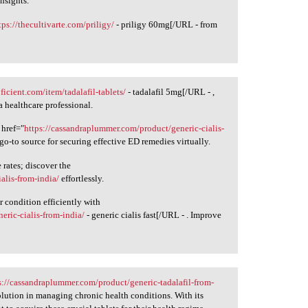
nsights.
tps://thecultivarte.com/priligy/
- priligy 60mg[/URL - from
ficient.com/item/tadalafil-tablets/
- tadalafil 5mg[/URL - ,
a healthcare professional.
 href="
https://cassandraplummer.com/product/generic-cialis-
 go-to source for securing effective ED remedies virtually.
 rates; discover the
alis-from-india/
effortlessly.
r condition efficiently with
eric-cialis-from-india/
- generic cialis fast[/URL - . Improve
s://cassandraplummer.com/product/generic-tadalafil-from-
olution in managing chronic health conditions. With its