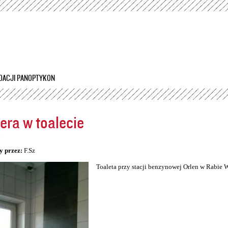
Przejdź
do
treści
DACJI PANOPTYKON
ra w toalecie
5
y przez:
F.Sz
Toaleta przy stacji benzynowej Orlen w Rabie 