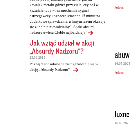
kawałek metalu gdzieś przy ciele, czy coś w
Adres
kształcie tuby – raz uruchamia sygnał
ostrzegawczy i oznacza stracone 15 minut na
dodatkowe sprawdzenie, a innym razem okazuje
się zupełnie niewidzialny”. A jaki absurd
nadzoru uwiera Ciebie najbardziej?
Jak wziąć udział w akcji
„Absurdy Nadzoru"?
abuw
25.08.2015
16.05.202
Poznaj 5 sposobów na zaangażowanie się w
akcję „Absurdy Nadzoru".
Adres
luxne
16.05.202