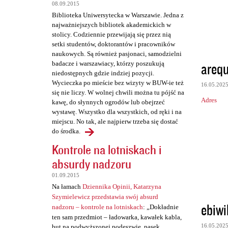
t
08.09.2015
a
Biblioteka Uniwersytecka w Warszawie. Jedna z
najważniejszych bibliotek akademickich w
r
stolicy. Codziennie przewijają się przez nią
z
setki studentów, doktorantów i pracowników
naukowych. Są również pasjonaci, samodzielni
e
areq
badacze i warszawiacy, którzy poszukują
niedostępnych gdzie indziej pozycji.
Wycieczka po mieście bez wizyty w BUW-ie też
16.05.202
się nie liczy. W wolnej chwili można tu pójść na
Adres
kawę, do słynnych ogrodów lub obejrzeć
wystawę. Wszystko dla wszystkich, od ręki i na
miejscu. No tak, ale najpierw trzeba się dostać
do środka.
Kontrole na lotniskach i
absurdy nadzoru
01.09.2015
Na łamach
Dziennika Opinii, Katarzyna
Szymielewicz przedstawia swój absurd
ebiwi
nadzoru – kontrole na lotniskach
: „Dokładnie
ten sam przedmiot – ładowarka, kawałek kabla,
16.05.202
but na podwyższonej podeszwie, pasek,