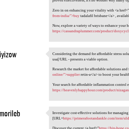
proven effectiveness, it's no wonder why many opt 
Zero in on enhancing your vitality with <a href=
from-india/">buy
tadalafil brisbane</a> , availab
Now, explore a variety of ways to enhance your h
https://cassandraplummer.com/product/doxycycl
iyizow
Considering the demand for affordable stress sol
Considering the demand for
usa[/URL - presents a viable option.
5
Research the market for affordable solutions and 
online/">supplier
retin-a</a> to boost your health
Your search for affordable inflammation control 
https://heavenlyhappyhour.com/product/nizagar
morileb
Investigate cost-effective solutions for managi
Investigate cost-effective
[URL=
https://primerafootandankle.com/item/sild
5
Discover the current <a href="
https://hip-hope.