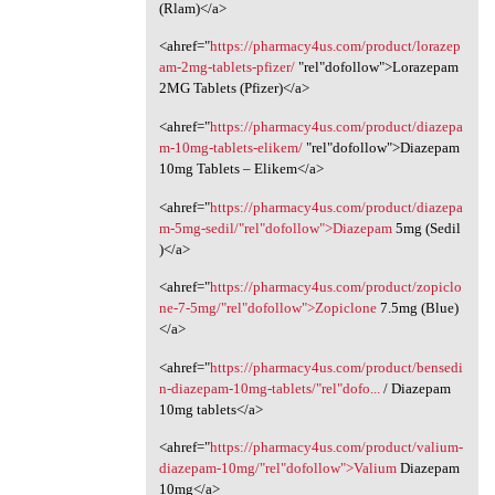
(Rlam)</a>
<ahref="
https://pharmacy4us.com/product/lorazep
am-2mg-tablets-pfizer/
"rel"dofollow">Lorazepam
2MG Tablets (Pfizer)</a>
<ahref="
https://pharmacy4us.com/product/diazepa
m-10mg-tablets-elikem/
‎"rel"dofollow">Diazepam
10mg Tablets – Elikem</a>
<ahref="
https://pharmacy4us.com/product/diazepa
m-5mg-sedil/"rel"dofollow">Diazepam
5mg (Sedil
)</a>
<ahref="
https://pharmacy4us.com/product/zopiclo
ne-7-5mg/"rel"dofollow">Zopiclone
7.5mg (Blue)
</a>
<ahref="
https://pharmacy4us.com/product/bensedi
n-diazepam-10mg-tablets/"rel"dofo...
/ Diazepam
10mg tablets</a>
<ahref="
https://pharmacy4us.com/product/valium-
diazepam-10mg/"rel"dofollow">Valium
Diazepam
10mg</a>