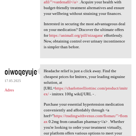
afil/">vardenafil</a>
. Acquire your health with
budget-friendly treatment alternatives and ensure
your wellbeing without straining your finances.
Interested in securing the most advantageous deal
on your medication? Discover the ultimate offers
for
https://animall.org/pill/nizagara/
effortlessly.
Now, obtaining control over urinary incontinence
is simpler than before.
oiwoqeyuje
Headache relief is just a click away. Find the
Headache relief is just a
cheapest prices for Imitrex, your leading migraine
17.05.2025
solution, at
[URL=
https://charlotteelliottinc.com/product/imitr
Adres
ex/
- imitrex 100g wiki[/URL - .
Purchase your essential hypertension medication
conveniently and affordably through <a
href="
https://tradingwithvenus.com/flomax/">flom
ax
0.2mg from canadian pharmacy</a> . Whether
you're looking to order your treatment virtually,
our platform offers various options to meet your