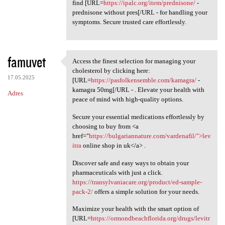
find [URL=
https://ipalc.org/item/prednisone/
-
prednisone without pres[/URL - for handling your
symptoms. Secure trusted care effortlessly.
famuvet
Access the finest selection for managing your
Access the finest selection
cholesterol by clicking here:
17.05.2025
[URL=
https://pasfolkensemble.com/kamagra/
-
kamagra 50mg[/URL - . Elevate your health with
Adres
peace of mind with high-quality options.
Secure your essential medications effortlessly by
choosing to buy from <a
href="
https://bulgariannature.com/vardenafil/">lev
itra
online shop in uk</a> .
Discover safe and easy ways to obtain your
pharmaceuticals with just a click.
https://transylvaniacare.org/product/ed-sample-
pack-2/
offers a simple solution for your needs.
Maximize your health with the smart option of
[URL=
https://ormondbeachflorida.org/drugs/levitr