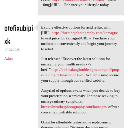
10mg[/URL - . Enhance your lifestyle today.
otefixubipi
Explore effective options for acid reflux with
Explore effective options for
[URL=
https://breathejphotography.com/kamagra/
-
xk
lowest price for kamagra[/URL - . Purchase your
medication conveniently and begin your journey
to relief.
17.05.2025
Adres
Just released! Discover the latest solution for
managing your health needs - <a
href="
https://andrealangforddesigns.com/pill/prop
ecia-5mg/">finasteride</a>
. Available now, secure
your supply through our verified website.
A myriad of options awaits when you decide to buy
your prescription seamlessly. For those seeking to
manage urinary symptoms,
https://breathejphotography.com/kamagra/
offers a
convenient, reliable solution.
Quest for affordable testosterone replacement
therapy ends here! Discover the most-recent