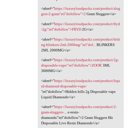
<ahref="
https://luxuryloudpackz.com/product/slug
gers-2-gram"rel"dofollow">2
Gram Sluggers</a>
<ahref="
https://luxuryloudpackz.com/product/fryd
-2g/"rel"dofollow">FRYD
2G</a>
<ahref="
https://luxuryloudpackz.com/product/hitti
ng-blinkers-2ml-2000mg/"rel"dof...
BLINKERS
2ML 2000MG</a>
<ahref="
https://luxuryloudpackz.com/product/2g-
disposable-vape/"rel"dofollow">ZOOR
3ML
3000MG</a>
<ahref="
https://luxuryloudpackz.com/product/liqu
id-diamond-disposable-vape/
‎"rel"dofollow">Hidden hills 2g Disposable vape
Liquid Diamonds</a>
<ahref="
https://luxuryloudpackz.com/product/2-
gram-sluggers-
…e-resin-
diamonds/"rel"dofollow">2 Gram Sluggers Hit
Disposable Live Resin Diamonds</a>