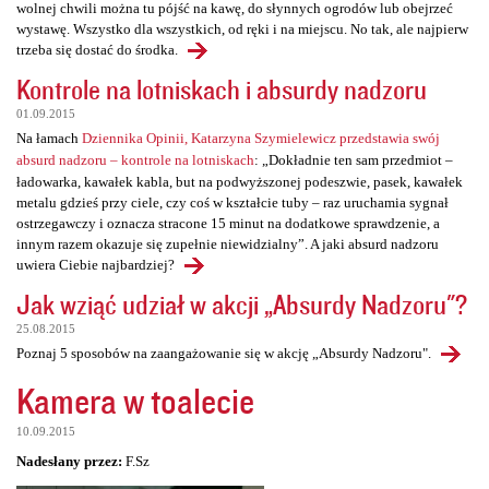
wolnej chwili można tu pójść na kawę, do słynnych ogrodów lub obejrzeć
wystawę. Wszystko dla wszystkich, od ręki i na miejscu. No tak, ale najpierw
trzeba się dostać do środka.
Kontrole na lotniskach i absurdy nadzoru
01.09.2015
Na łamach
Dziennika Opinii, Katarzyna Szymielewicz przedstawia swój
absurd nadzoru – kontrole na lotniskach
: „Dokładnie ten sam przedmiot –
ładowarka, kawałek kabla, but na podwyższonej podeszwie, pasek, kawałek
metalu gdzieś przy ciele, czy coś w kształcie tuby – raz uruchamia sygnał
ostrzegawczy i oznacza stracone 15 minut na dodatkowe sprawdzenie, a
innym razem okazuje się zupełnie niewidzialny”. A jaki absurd nadzoru
uwiera Ciebie najbardziej?
Jak wziąć udział w akcji „Absurdy Nadzoru"?
25.08.2015
Poznaj 5 sposobów na zaangażowanie się w akcję „Absurdy Nadzoru".
Kamera w toalecie
10.09.2015
Nadesłany przez:
F.Sz