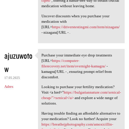
cipro/
, offering a hassle-free way to obtain crucial
medication without leaving home.
Uncover discounts when you purchase your
medication with
[URL=
https://driverstestingmi.com/item/nizagara/
- nizagara[/URL - .
ajuzuwoto
Purchase your immediate eye drop treatments
Purchase your immediate eye
[URL=
https://computer-
w
filerecovery.net/item/overnight-kamagra/
-
kamagra[/URL - , ensuring prompt relief from
discomfort.
17.05.2025
Adres
Looking to purchase your fertility medication?
Visit <a href="
https://bulgariannature.com/xenical-
cheap/">xenical</a>
and explore a wide range of
solutions.
Having trouble finding an affordable alternative to
your medication? Look no further! Acquire your
https://breathejphotography.com/amoxicillin-