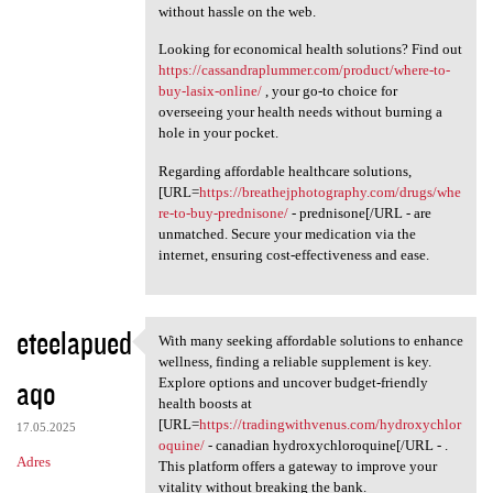
without hassle on the web.
Looking for economical health solutions? Find out
https://cassandraplummer.com/product/where-to-
buy-lasix-online/
, your go-to choice for
overseeing your health needs without burning a
hole in your pocket.
Regarding affordable healthcare solutions,
[URL=
https://breathejphotography.com/drugs/whe
re-to-buy-prednisone/
- prednisone[/URL - are
unmatched. Secure your medication via the
internet, ensuring cost-effectiveness and ease.
eteelapued
With many seeking affordable solutions to enhance
With many seeking affordable
wellness, finding a reliable supplement is key.
aqo
Explore options and uncover budget-friendly
health boosts at
[URL=
https://tradingwithvenus.com/hydroxychlor
17.05.2025
oquine/
- canadian hydroxychloroquine[/URL - .
Adres
This platform offers a gateway to improve your
vitality without breaking the bank.