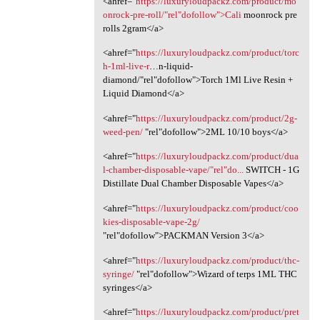
<ahref="
https://luxuryloudpackz.com/product/mo
onrock-pre-roll/"rel"dofollow">Cali
moonrock pre
rolls 2gram</a>
<ahref="
https://luxuryloudpackz.com/product/torc
h-1ml-live-r
…n-liquid-
diamond/"rel"dofollow">Torch 1Ml Live Resin +
Liquid Diamond</a>
<ahref="
https://luxuryloudpackz.com/product/2g-
weed-pen/
‎"rel"dofollow">2ML 10/10 boys</a>
<ahref="
https://luxuryloudpackz.com/product/dua
l-chamber-disposable-vape/"rel"do...
SWITCH - 1G
Distillate Dual Chamber Disposable Vapes</a>
<ahref="
https://luxuryloudpackz.com/product/coo
kies-disposable-vape-2g/
"rel"dofollow">PACKMAN Version 3</a>
<ahref="
https://luxuryloudpackz.com/product/thc-
syringe/
‎"rel"dofollow">Wizard of terps 1ML THC
syringes</a>
<ahref="
https://luxuryloudpackz.com/product/pret