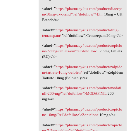
<ahref="
https://pharmacy4us.com/product/diazepa
m-10mg-uk-brand/"rel"dofollow">Di...
10mg – UK
Brand</a>
<ahref="
https://pharmacy4us.com/product/drug-
temazepam/
‎"rel"dofollow">Temazepam 20mg</a>
<ahref="
https://pharmacy4us.com/product/zopiclo
ne-7-5mg-tablets-eu/"rel"dofollow...
7.5mg Tablets
(EU)</a>
<ahref="
https://pharmacy4us.com/product/zolpide
m-tartrate-10mg-belbien/
‎"rel"dofollow">Zolpidem
Tartrate 10mg (Belbien )</a>
<ahref="
https://pharmacy4us.com/product/modafi
nil-200-mg/"rel"dofollow">MODAFINIL
200
mg</a>
<ahref="
https://pharmacy4us.com/product/zopiclo
ne-10mg/"rel"dofollow">Zopiclone
10mg</a>
<ahref="
https://pharmacy4us.com/product/zopiclo
ne-7-5mg-tablets"rel"dofollow">zo...