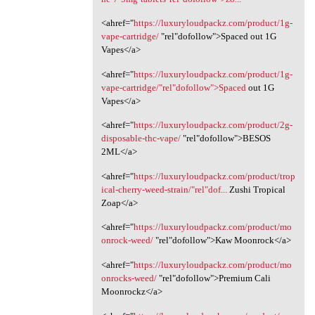
<ahref="
https://luxuryloudpackz.com/product/1g-
vape-cartridge/
‎"rel"dofollow">Spaced out 1G
Vapes</a>
<ahref="
https://luxuryloudpackz.com/product/1g-
vape-cartridge/"rel"dofollow">Spaced
out 1G
Vapes</a>
<ahref="
https://luxuryloudpackz.com/product/2g-
disposable-thc-vape/
‎"rel"dofollow">BESOS
2ML</a>
<ahref="
https://luxuryloudpackz.com/product/trop
ical-cherry-weed-strain/"rel"dof...
Zushi Tropical
Zoap</a>
<ahref="
https://luxuryloudpackz.com/product/mo
onrock-weed/
"rel"dofollow">Kaw Moonrock</a>
<ahref="
https://luxuryloudpackz.com/product/mo
onrocks-weed/
"rel"dofollow">Premium Cali
Moonrockz</a>