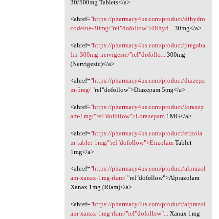
30/500mg Tablets</a>
<ahref="
https://pharmacy4us.com/product/dihydro
codeine-30mg/"rel"dofollow">Dihyd...
30mg</a>
<ahref="
https://pharmacy4us.com/product/pregaba
lin-300mg-nervigesic/"rel"dofollo...
300mg
(Nervigesic)</a>
<ahref="
https://pharmacy4us.com/product/diazepa
m-5mg/
"rel"dofollow">Diazepam 5mg</a>
<ahref="
https://pharmacy4us.com/product/lorazep
am-1mg/"rel"dofollow">Lorazepam
1MG</a>
<ahref="
https://pharmacy4us.com/product/etizola
m-tablet-1mg/"rel"dofollow">Etizolam
Tablet
1mg</a>
<ahref="
https://pharmacy4us.com/product/alprazol
am-xanax-1mg-rlam/
‎"rel"dofollow">Alprazolam
Xanax 1mg (Rlam)</a>
<ahref="
https://pharmacy4us.com/product/alprazol
am-xanax-1mg-rlam/"rel"dofollow"...
Xanax 1mg