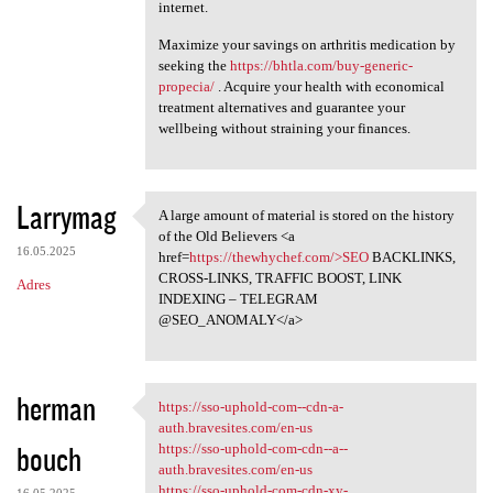
internet.
Maximize your savings on arthritis medication by
seeking the
https://bhtla.com/buy-generic-
propecia/
. Acquire your health with economical
treatment alternatives and guarantee your
wellbeing without straining your finances.
Larrymag
A large amount of material is stored on the history
A large amount of material is
of the Old Believers <a
16.05.2025
href=
https://thewhychef.com/>SEO
BACKLINKS,
CROSS-LINKS, TRAFFIC BOOST, LINK
Adres
INDEXING – TELEGRAM
@SEO_ANOMALY</a>
herman
https://sso-uphold-com--cdn-a-
https://sso-uphold-com--cdn-a
auth.bravesites.com/en-us
bouch
https://sso-uphold-com-cdn--a--
auth.bravesites.com/en-us
https://sso-uphold-com-cdn-xy-
16.05.2025