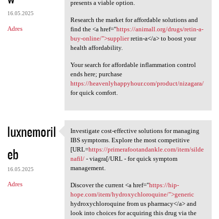
presents a viable option.
16.05.2025
Research the market for affordable solutions and
Adres
find the <a href="
https://animall.org/drugs/retin-a-
buy-online/">supplier
retin-a</a> to boost your
health affordability.
Your search for affordable inflammation control
ends here; purchase
https://heavenlyhappyhour.com/product/nizagara/
for quick comfort.
luxnemoril
Investigate cost-effective solutions for managing
Investigate cost-effective
IBS symptoms. Explore the most competitive
eb
[URL=
https://primerafootandankle.com/item/silde
nafil/
- viagra[/URL - for quick symptom
management.
16.05.2025
Adres
Discover the current <a href="
https://hip-
hope.com/item/hydroxychloroquine/">generic
hydroxychloroquine from us pharmacy</a> and
look into choices for acquiring this drug via the