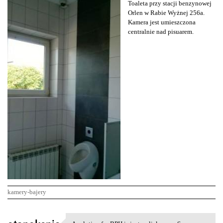
Toaleta przy stacji benzynowej
Orlen w Rabie Wyżnej 256a.
Kamera jest umieszczona
centralnie nad pisuarem.
kamery-bajery
K