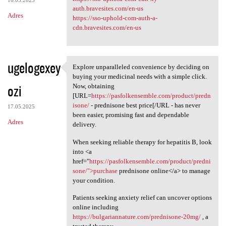
auth.bravesites.com/en-us
Adres
https://sso-uphold-com-auth-a-
cdn.bravesites.com/en-us
ugelogexey
Explore unparalleled convenience by deciding on
Explore unparalleled
buying your medicinal needs with a simple click.
ozi
Now, obtaining
[URL=
https://pasfolkensemble.com/product/predn
isone/
- prednisone best price[/URL - has never
17.05.2025
been easier, promising fast and dependable
Adres
delivery.
When seeking reliable therapy for hepatitis B, look
into <a
href="
https://pasfolkensemble.com/product/predni
sone/">purchase
prednisone online</a> to manage
your condition.
Patients seeking anxiety relief can uncover options
online including
https://bulgariannature.com/prednisone-20mg/
, a