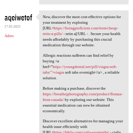
aqeiwetof
Now, discover the most cost-effective options for
Now, discover the most cost
your treatment by exploring
17.05.2025
[URL=
https://beingproficient.com/item/cheap-
retin-a-pills/
- retin a[/URL - . Secure your health
Adres
needs affordably by purchasing this crucial
medication through our website.
Allergic reactions sufferers can find relief by
buying <a
href="
https://youngdental.net/pill/viagra-soft-
tabs/">viagra
soft tabs overnight</a> , a reliable
solution.
Before making a purchase, discover the
https://breathejphotography.com/product/flomax-
from-canada/
by exploring our website. This
essential medication can now be obtained
economically.
Discover excellent alternatives for managing your
health issue efficiently with
[URL=
https://bhtla.com/cialis-overnight/
- cialis