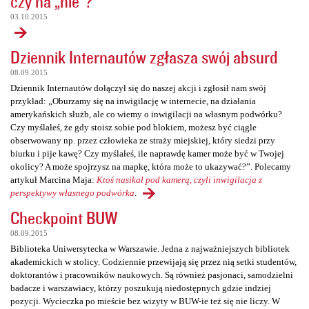
czy na „nie”?
03.10.2015
Dziennik Internautów zgłasza swój absurd
08.09.2015
Dziennik Internautów dołączył się do naszej akcji i zgłosił nam swój
przykład: „Oburzamy się na inwigilację w internecie, na działania
amerykańskich służb, ale co wiemy o inwigilacji na własnym podwórku?
Czy myślałeś, że gdy stoisz sobie pod blokiem, możesz być ciągle
obserwowany np. przez człowieka ze straży miejskiej, który siedzi przy
biurku i pije kawę? Czy myślałeś, ile naprawdę kamer może być w Twojej
okolicy? A może spojrzysz na mapkę, która może to ukazywać?”. Polecamy
artykuł Marcina Maja:
Ktoś nasikał pod kamerą, czyli inwigilacja z
perspektywy własnego podwórka
.
Checkpoint BUW
08.09.2015
Biblioteka Uniwersytecka w Warszawie. Jedna z najważniejszych bibliotek
akademickich w stolicy. Codziennie przewijają się przez nią setki studentów,
doktorantów i pracowników naukowych. Są również pasjonaci, samodzielni
badacze i warszawiacy, którzy poszukują niedostępnych gdzie indziej
pozycji. Wycieczka po mieście bez wizyty w BUW-ie też się nie liczy. W