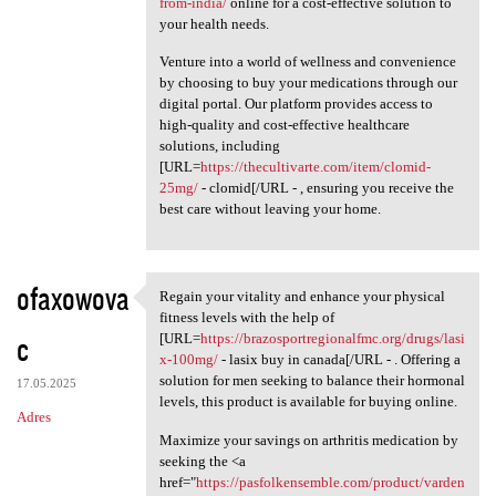
from-india/
online for a cost-effective solution to
your health needs.
Venture into a world of wellness and convenience
by choosing to buy your medications through our
digital portal. Our platform provides access to
high-quality and cost-effective healthcare
solutions, including
[URL=
https://thecultivarte.com/item/clomid-
25mg/
- clomid[/URL - , ensuring you receive the
best care without leaving your home.
ofaxowova
Regain your vitality and enhance your physical
Regain your vitality and
fitness levels with the help of
c
[URL=
https://brazosportregionalfmc.org/drugs/lasi
x-100mg/
- lasix buy in canada[/URL - . Offering a
solution for men seeking to balance their hormonal
17.05.2025
levels, this product is available for buying online.
Adres
Maximize your savings on arthritis medication by
seeking the <a
href="
https://pasfolkensemble.com/product/varden