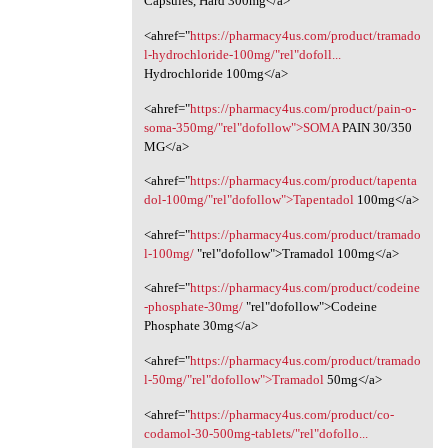
Capsules, Hard 300mg</a>
<ahref="
https://pharmacy4us.com/product/tramado
l-hydrochloride-100mg/"rel"dofoll...
Hydrochloride 100mg</a>
<ahref="
https://pharmacy4us.com/product/pain-o-
soma-350mg/"rel"dofollow">SOMA
PAIN 30/350
MG</a>
<ahref="
https://pharmacy4us.com/product/tapenta
dol-100mg/"rel"dofollow">Tapentadol
100mg</a>
<ahref="
https://pharmacy4us.com/product/tramado
l-100mg/
‎"rel"dofollow">Tramadol 100mg</a>
<ahref="
https://pharmacy4us.com/product/codeine
-phosphate-30mg/
‎"rel"dofollow">Codeine
Phosphate 30mg‎</a>
<ahref="
https://pharmacy4us.com/product/tramado
l-50mg/"rel"dofollow">Tramadol
50mg</a>
<ahref="
https://pharmacy4us.com/product/co-
codamol-30-500mg-tablets/"rel"dofollo...