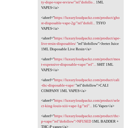
ty-dope-vape-review/"rel"dofollo...
1ML
VAPES</a>
<ahref="
https://luxuryloudpackz.com/product/gho
st-disposable-vape-2g/"rel"dofoll...
TSYO
VAPES</a>
<ahref="
https://luxuryloudpackz.com/product/ape-
live-resin-disposables/
‎"rel"dofollow">Jeeter Juice
1ML Disposable Live Resin</a>
<ahref="
https://luxuryloudpackz.com/product/mos
t-expensive-disposable-vape/"rel"...
SHIT 1ML
VAPES</a>
<ahref="
https://luxuryloudpackz.com/product/cali
-thc-disposable-vape/
‎"rel"dofollow">CALI
COMPANY 1ML VAPES</a>
<ahref="
https://luxuryloudpackz.com/product/sele
ct-king-louis-xiii-vape-1g/"rel"...
1G Vapes</a>
<ahref="
https://luxuryloudpackz.com/product/thc-
p-vape/"rel"dofollow">NFUSED
1ML BADDER +
THC-P vapes</a>