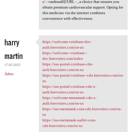
a/
- vardenafil[/URL - , a choice that ensures you
obtain premium cardiovascular support. Opting for
this medicine via the internet combines
convenience with effectiveness.
harry
https://welcome-coinbase-doc-
https://welcome-coinbase-doc
auth.bravesites.com/en-us
martin
https://welcome--coinbase--
doc.bravesites.com/index
https://sso-portal-coinbase-cdn-
17.05.2025
auth.bravesites.com/en-us
Adres
https://sso-portal-coinbase--cdn.bravesites.com/en-
us
https://sso-portal-coinbase-cdn-x-
auth.bravesites.com/en-us
https://welcome-metamask-cdn-x-
auth.bravesites.com/en-us
https://sso-metamask-com-cdn.bravesites.com/en-
us
https://sso-metamask-wallet-com-
cdn.bravesites.com/en-us