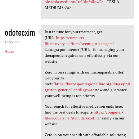
ple-tesla-mediums/"rel"dofollow">...
TESLA
MEDIUMS</a>
odotecxim
Just in time for your treatment, get
Just in time for your
[URL=
https://computer-
17.05.2025
filerecovery.net/item/overnight-kamagra/
-
kamagra por internet[/URL - for managing your
Adres
therapeutic requirements effortlessly via our
website.
Zero in on savings with our incomparable offer!
Get your <a
href="
https://brazosportregionalfmc.org/drugs/prili
gy-non-generic/">priligy</a>
now and guarantee
your well-being is top priority.
Your search for effective medication ends here;
find the best deals to acquire
https://computer-
filerecovery.net/item/dapoxetine/
safely via our
website.
Zero in on your health with affordable solutions;