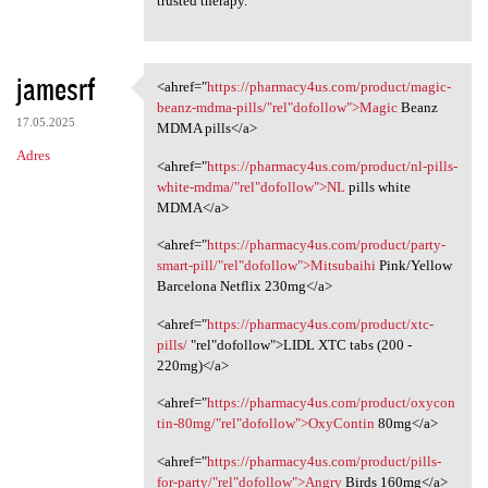
trusted therapy.
jamesrf
<ahref="
https://pharmacy4us.com/product/magic-
<ahref="https://pharmacy4us
beanz-mdma-pills/"rel"dofollow">Magic
Beanz
17.05.2025
MDMA pills</a>
Adres
<ahref="
https://pharmacy4us.com/product/nl-pills-
white-mdma/"rel"dofollow">NL
pills white
MDMA</a>
<ahref="
https://pharmacy4us.com/product/party-
smart-pill/"rel"dofollow">Mitsubaihi
Pink/Yellow
Barcelona Netflix 230mg</a>
<ahref="
https://pharmacy4us.com/product/xtc-
pills/
‎"rel"dofollow">LIDL XTC tabs (200 -
220mg)</a>
<ahref="
https://pharmacy4us.com/product/oxycon
tin-80mg/"rel"dofollow">OxyContin
80mg</a>
<ahref="
https://pharmacy4us.com/product/pills-
for-party/"rel"dofollow">Angry
Birds 160mg</a>