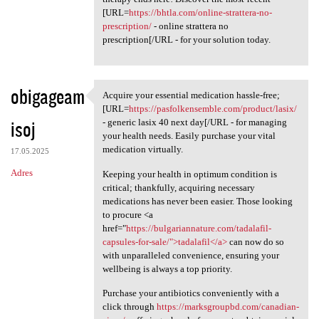
[URL=
https://bhtla.com/online-strattera-no-
prescription/
- online strattera no
prescription[/URL - for your solution today.
obigageam
Acquire your essential medication hassle-free;
Acquire your essential
[URL=
https://pasfolkensemble.com/product/lasix/
isoj
- generic lasix 40 next day[/URL - for managing
your health needs. Easily purchase your vital
medication virtually.
17.05.2025
Adres
Keeping your health in optimum condition is
critical; thankfully, acquiring necessary
medications has never been easier. Those looking
to procure <a
href="
https://bulgariannature.com/tadalafil-
capsules-for-sale/">tadalafil</a>
can now do so
with unparalleled convenience, ensuring your
wellbeing is always a top priority.
Purchase your antibiotics conveniently with a
click through
https://marksgroupbd.com/canadian-