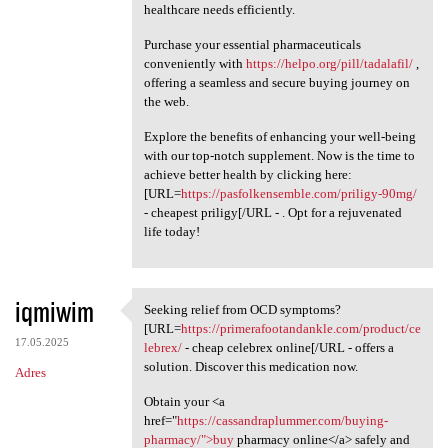
healthcare needs efficiently.
Purchase your essential pharmaceuticals
conveniently with
https://helpo.org/pill/tadalafil/
,
offering a seamless and secure buying journey on
the web.
Explore the benefits of enhancing your well-being
with our top-notch supplement. Now is the time to
achieve better health by clicking here:
[URL=
https://pasfolkensemble.com/priligy-90mg/
- cheapest priligy[/URL - . Opt for a rejuvenated
life today!
iqmiwim
Seeking relief from OCD symptoms?
Seeking relief from OCD
[URL=
https://primerafootandankle.com/product/ce
17.05.2025
lebrex/
- cheap celebrex online[/URL - offers a
solution. Discover this medication now.
Adres
Obtain your <a
href="
https://cassandraplummer.com/buying-
pharmacy/">buy
pharmacy online</a> safely and