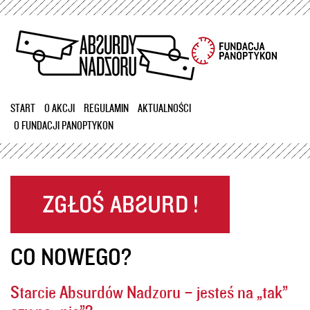
Przejdź
do
treści
START
O AKCJI
REGULAMIN
AKTUALNOŚCI
O FUNDACJI PANOPTYKON
CO NOWEGO?
Starcie Absurdów Nadzoru – jesteś na „tak”