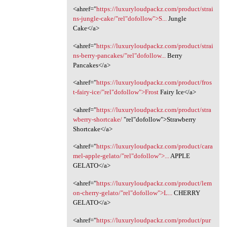
<ahref="
https://luxuryloudpackz.com/product/strai
ns-jungle-cake/"rel"dofollow">S...
Jungle
Cake</a>
<ahref="
https://luxuryloudpackz.com/product/strai
ns-berry-pancakes/"rel"dofollow...
Berry
Pancakes</a>
<ahref="
https://luxuryloudpackz.com/product/fros
t-fairy-ice/"rel"dofollow">Frost
Fairy Ice</a>
<ahref="
https://luxuryloudpackz.com/product/stra
wberry-shortcake/
"rel"dofollow">Strawberry
Shortcake</a>
<ahref="
https://luxuryloudpackz.com/product/cara
mel-apple-gelato/"rel"dofollow">...
APPLE
GELATO</a>
<ahref="
https://luxuryloudpackz.com/product/lem
on-cherry-gelato/"rel"dofollow">L...
CHERRY
GELATO</a>
<ahref="
https://luxuryloudpackz.com/product/pur