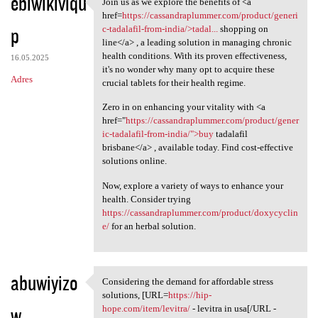
ebiwikiviqu
Join us as we explore the benefits of <a
Join us as we explore the
href=
https://cassandraplummer.com/product/generi
p
c-tadalafil-from-india/>tadal...
shopping on
line</a> , a leading solution in managing chronic
health conditions. With its proven effectiveness,
16.05.2025
it's no wonder why many opt to acquire these
Adres
crucial tablets for their health regime.
Zero in on enhancing your vitality with <a
href="
https://cassandraplummer.com/product/gener
ic-tadalafil-from-india/">buy
tadalafil
brisbane</a> , available today. Find cost-effective
solutions online.
Now, explore a variety of ways to enhance your
health. Consider trying
https://cassandraplummer.com/product/doxycyclin
e/
for an herbal solution.
abuwiyizo
Considering the demand for affordable stress
Considering the demand for
solutions, [URL=
https://hip-
w
hope.com/item/levitra/
- levitra in usa[/URL -