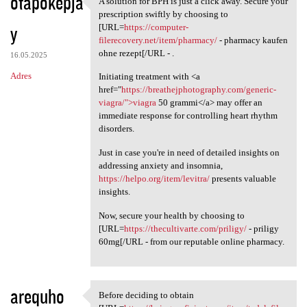
otapokepja
A solution for BPH is just a click away. Secure your
A solution for BPH is just a
o
prescription swiftly by choosing to
y
m
[URL=
https://computer-
filerecovery.net/item/pharmacy/
- pharmacy kaufen
e
ohne rezept[/URL - .
16.05.2025
n
Adres
Initiating treatment with <a
t
href="
https://breathejphotography.com/generic-
viagra/">viagra
50 grammi</a> may offer an
a
immediate response for controlling heart rhythm
r
disorders.
z
Just in case you're in need of detailed insights on
e
addressing anxiety and insomnia,
https://helpo.org/item/levitra/
presents valuable
insights.
Now, secure your health by choosing to
[URL=
https://thecultivarte.com/priligy/
- priligy
60mg[/URL - from our reputable online pharmacy.
arequho
Before deciding to obtain
Before deciding to obtain