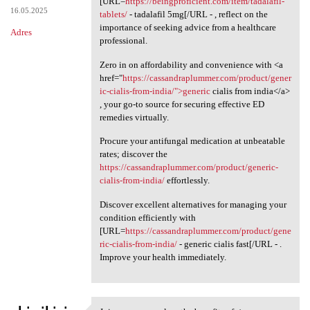
[URL=
https://beingproficient.com/item/tadalafil-
16.05.2025
tablets/
- tadalafil 5mg[/URL - , reflect on the
importance of seeking advice from a healthcare
Adres
professional.
Zero in on affordability and convenience with <a
href="
https://cassandraplummer.com/product/gener
ic-cialis-from-india/">generic
cialis from india</a>
, your go-to source for securing effective ED
remedies virtually.
Procure your antifungal medication at unbeatable
rates; discover the
https://cassandraplummer.com/product/generic-
cialis-from-india/
effortlessly.
Discover excellent alternatives for managing your
condition efficiently with
[URL=
https://cassandraplummer.com/product/gene
ric-cialis-from-india/
- generic cialis fast[/URL - .
Improve your health immediately.