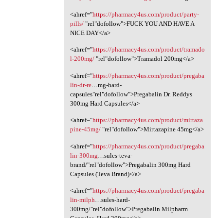
<ahref="
https://pharmacy4us.com/product/party-
pills/
"rel"dofollow">FUCK YOU AND HAVE A
NICE DAY</a>
<ahref="
https://pharmacy4us.com/product/tramado
l-200mg/
‎"rel"dofollow">Tramadol 200mg</a>
<ahref="
https://pharmacy4us.com/product/pregaba
lin-dr-re
…mg-hard-
capsules"rel"dofollow">Pregabalin Dr. Reddys
300mg Hard Capsules</a>
<ahref="
https://pharmacy4us.com/product/mirtaza
pine-45mg/
"rel"dofollow">Mirtazapine 45mg</a>
<ahref="
https://pharmacy4us.com/product/pregaba
lin-300mg
…sules-teva-
brand/"rel"dofollow">Pregabalin 300mg Hard
Capsules (Teva Brand)</a>
<ahref="
https://pharmacy4us.com/product/pregaba
lin-milph
…sules-hard-
300mg/"rel"dofollow">Pregabalin Milpharm