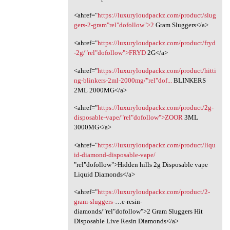
<ahref="
https://luxuryloudpackz.com/product/slug
gers-2-gram"rel"dofollow">2
Gram Sluggers</a>
<ahref="
https://luxuryloudpackz.com/product/fryd
-2g/"rel"dofollow">FRYD
2G</a>
<ahref="
https://luxuryloudpackz.com/product/hitti
ng-blinkers-2ml-2000mg/"rel"dof...
BLINKERS
2ML 2000MG</a>
<ahref="
https://luxuryloudpackz.com/product/2g-
disposable-vape/"rel"dofollow">ZOOR
3ML
3000MG</a>
<ahref="
https://luxuryloudpackz.com/product/liqu
id-diamond-disposable-vape/
‎"rel"dofollow">Hidden hills 2g Disposable vape
Liquid Diamonds</a>
<ahref="
https://luxuryloudpackz.com/product/2-
gram-sluggers-
…e-resin-
diamonds/"rel"dofollow">2 Gram Sluggers Hit
Disposable Live Resin Diamonds</a>