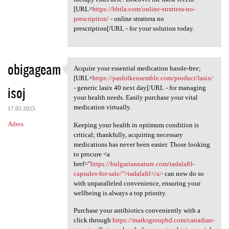
[URL=
https://bhtla.com/online-strattera-no-
prescription/
- online strattera no
prescription[/URL - for your solution today.
obigageam
Acquire your essential medication hassle-free;
Acquire your essential
[URL=
https://pasfolkensemble.com/product/lasix/
isoj
- generic lasix 40 next day[/URL - for managing
your health needs. Easily purchase your vital
medication virtually.
17.05.2025
Adres
Keeping your health in optimum condition is
critical; thankfully, acquiring necessary
medications has never been easier. Those looking
to procure <a
href="
https://bulgariannature.com/tadalafil-
capsules-for-sale/">tadalafil</a>
can now do so
with unparalleled convenience, ensuring your
wellbeing is always a top priority.
Purchase your antibiotics conveniently with a
click through
https://marksgroupbd.com/canadian-