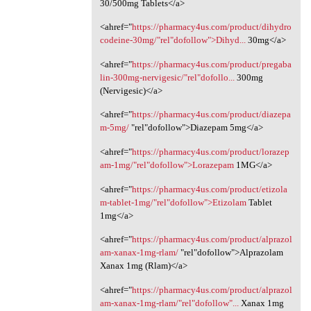
30/500mg Tablets</a>
<ahref="
https://pharmacy4us.com/product/dihydro
codeine-30mg/"rel"dofollow">Dihyd...
30mg</a>
<ahref="
https://pharmacy4us.com/product/pregaba
lin-300mg-nervigesic/"rel"dofollo...
300mg
(Nervigesic)</a>
<ahref="
https://pharmacy4us.com/product/diazepa
m-5mg/
"rel"dofollow">Diazepam 5mg</a>
<ahref="
https://pharmacy4us.com/product/lorazep
am-1mg/"rel"dofollow">Lorazepam
1MG</a>
<ahref="
https://pharmacy4us.com/product/etizola
m-tablet-1mg/"rel"dofollow">Etizolam
Tablet
1mg</a>
<ahref="
https://pharmacy4us.com/product/alprazol
am-xanax-1mg-rlam/
‎"rel"dofollow">Alprazolam
Xanax 1mg (Rlam)</a>
<ahref="
https://pharmacy4us.com/product/alprazol
am-xanax-1mg-rlam/"rel"dofollow"...
Xanax 1mg