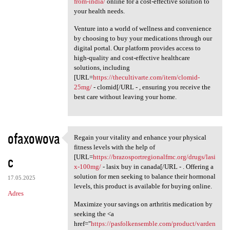
from-india/
online for a cost-effective solution to
your health needs.
Venture into a world of wellness and convenience
by choosing to buy your medications through our
digital portal. Our platform provides access to
high-quality and cost-effective healthcare
solutions, including
[URL=
https://thecultivarte.com/item/clomid-
25mg/
- clomid[/URL - , ensuring you receive the
best care without leaving your home.
ofaxowova
Regain your vitality and enhance your physical
Regain your vitality and
fitness levels with the help of
c
[URL=
https://brazosportregionalfmc.org/drugs/lasi
x-100mg/
- lasix buy in canada[/URL - . Offering a
solution for men seeking to balance their hormonal
17.05.2025
levels, this product is available for buying online.
Adres
Maximize your savings on arthritis medication by
seeking the <a
href="
https://pasfolkensemble.com/product/varden