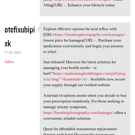
10mg[/URL - . Enhance your lifestyle today.
otefixubipi
Explore effective options for acid reflux with
Explore effective options for
[URL=
https://breathejphotography.com/kamagra/
-
xk
lowest price for kamagra[/URL - . Purchase your
medication conveniently and begin your journey
to relief.
17.05.2025
Adres
Just released! Discover the latest solution for
managing your health needs - <a
href="
https://andrealangforddesigns.com/pill/prop
ecia-5mg/">finasteride</a>
. Available now, secure
your supply through our verified website.
A myriad of options awaits when you decide to buy
your prescription seamlessly. For those seeking to
manage urinary symptoms,
https://breathejphotography.com/kamagra/
offers a
convenient, reliable solution.
Quest for affordable testosterone replacement
therapy ends here! Discover the most-recent