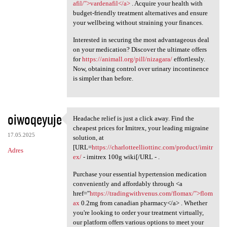
afil/">vardenafil</a>
. Acquire your health with
budget-friendly treatment alternatives and ensure
your wellbeing without straining your finances.
Interested in securing the most advantageous deal
on your medication? Discover the ultimate offers
for
https://animall.org/pill/nizagara/
effortlessly.
Now, obtaining control over urinary incontinence
is simpler than before.
oiwoqeyuje
Headache relief is just a click away. Find the
Headache relief is just a
cheapest prices for Imitrex, your leading migraine
17.05.2025
solution, at
[URL=
https://charlotteelliottinc.com/product/imitr
Adres
ex/
- imitrex 100g wiki[/URL - .
Purchase your essential hypertension medication
conveniently and affordably through <a
href="
https://tradingwithvenus.com/flomax/">flom
ax
0.2mg from canadian pharmacy</a> . Whether
you're looking to order your treatment virtually,
our platform offers various options to meet your