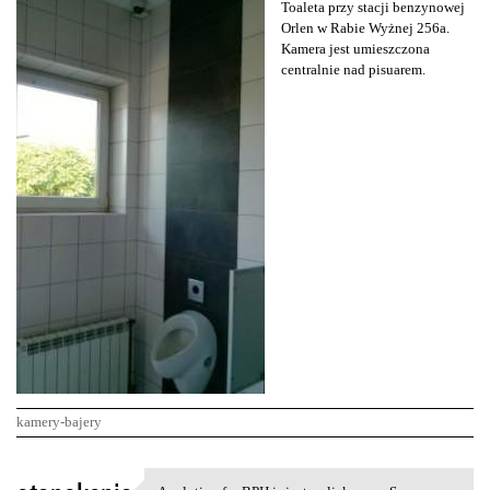
Toaleta przy stacji benzynowej
Orlen w Rabie Wyżnej 256a.
Kamera jest umieszczona
centralnie nad pisuarem.
kamery-bajery
K