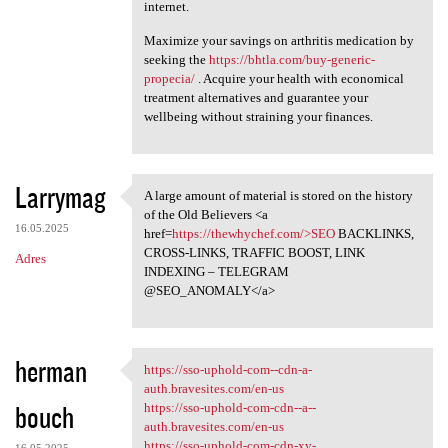
internet.
Maximize your savings on arthritis medication by
seeking the
https://bhtla.com/buy-generic-
propecia/
. Acquire your health with economical
treatment alternatives and guarantee your
wellbeing without straining your finances.
Larrymag
A large amount of material is stored on the history
A large amount of material is
of the Old Believers <a
16.05.2025
href=
https://thewhychef.com/>SEO
BACKLINKS,
CROSS-LINKS, TRAFFIC BOOST, LINK
Adres
INDEXING – TELEGRAM
@SEO_ANOMALY</a>
herman
https://sso-uphold-com--cdn-a-
https://sso-uphold-com--cdn-a
auth.bravesites.com/en-us
bouch
https://sso-uphold-com-cdn--a--
auth.bravesites.com/en-us
https://sso-uphold-com-cdn-xy-
16.05.2025