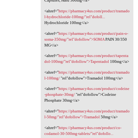
Capsules, Hard 300mg</a>
<ahref="
https://pharmacy4us.com/product/tramado
l-hydrochloride-100mg/"rel"dofoll...
Hydrochloride 100mg</a>
<ahref="
https://pharmacy4us.com/product/pain-o-
soma-350mg/"rel"dofollow">SOMA
PAIN 30/350
MG</a>
<ahref="
https://pharmacy4us.com/product/tapenta
dol-100mg/"rel"dofollow">Tapentadol
100mg</a>
<ahref="
https://pharmacy4us.com/product/tramado
l-100mg/
‎"rel"dofollow">Tramadol 100mg</a>
<ahref="
https://pharmacy4us.com/product/codeine
-phosphate-30mg/
‎"rel"dofollow">Codeine
Phosphate 30mg‎</a>
<ahref="
https://pharmacy4us.com/product/tramado
l-50mg/"rel"dofollow">Tramadol
50mg</a>
<ahref="
https://pharmacy4us.com/product/co-
codamol-30-500mg-tablets/"rel"dofollo...