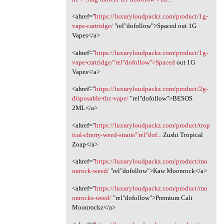
<ahref="
https://luxuryloudpackz.com/product/1g-
vape-cartridge/
‎"rel"dofollow">Spaced out 1G
Vapes</a>
<ahref="
https://luxuryloudpackz.com/product/1g-
vape-cartridge/"rel"dofollow">Spaced
out 1G
Vapes</a>
<ahref="
https://luxuryloudpackz.com/product/2g-
disposable-thc-vape/
‎"rel"dofollow">BESOS
2ML</a>
<ahref="
https://luxuryloudpackz.com/product/trop
ical-cherry-weed-strain/"rel"dof...
Zushi Tropical
Zoap</a>
<ahref="
https://luxuryloudpackz.com/product/mo
onrock-weed/
"rel"dofollow">Kaw Moonrock</a>
<ahref="
https://luxuryloudpackz.com/product/mo
onrocks-weed/
"rel"dofollow">Premium Cali
Moonrockz</a>