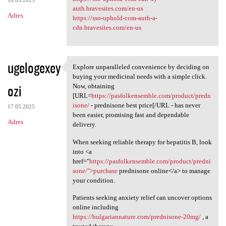
auth.bravesites.com/en-us
Adres
https://sso-uphold-com-auth-a-
cdn.bravesites.com/en-us
ugelogexey
Explore unparalleled convenience by deciding on
Explore unparalleled
buying your medicinal needs with a simple click.
ozi
Now, obtaining
[URL=
https://pasfolkensemble.com/product/predn
isone/
- prednisone best price[/URL - has never
17.05.2025
been easier, promising fast and dependable
Adres
delivery.
When seeking reliable therapy for hepatitis B, look
into <a
href="
https://pasfolkensemble.com/product/predni
sone/">purchase
prednisone online</a> to manage
your condition.
Patients seeking anxiety relief can uncover options
online including
https://bulgariannature.com/prednisone-20mg/
, a