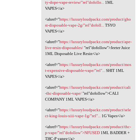
ty-dope-vape-review/"rel"dofollo...
1ML
VAPES</a>
<ahref="
https://luxuryloudpackz.com/product/gho
st-disposable-vape-2g/"rel"dofoll...
TSYO
VAPES</a>
<ahref="
https://luxuryloudpackz.com/product/ape-
live-resin-disposables/
‎"rel"dofollow">Jeeter Juice
1ML Disposable Live Resin</a>
<ahref="
https://luxuryloudpackz.com/product/mos
t-expensive-disposable-vape/"rel"...
SHIT 1ML
VAPES</a>
<ahref="
https://luxuryloudpackz.com/product/cali
-thc-disposable-vape/
‎"rel"dofollow">CALI
COMPANY 1ML VAPES</a>
<ahref="
https://luxuryloudpackz.com/product/sele
ct-king-louis-xiii-vape-1g/"rel"...
1G Vapes</a>
<ahref="
https://luxuryloudpackz.com/product/thc-
p-vape/"rel"dofollow">NFUSED
1ML BADDER +
THC-P vapes</a>