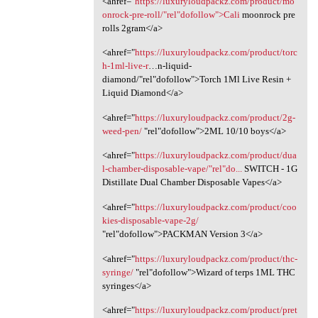
<ahref="
https://luxuryloudpackz.com/product/mo
onrock-pre-roll/"rel"dofollow">Cali
moonrock pre
rolls 2gram</a>
<ahref="
https://luxuryloudpackz.com/product/torc
h-1ml-live-r
…n-liquid-
diamond/"rel"dofollow">Torch 1Ml Live Resin +
Liquid Diamond</a>
<ahref="
https://luxuryloudpackz.com/product/2g-
weed-pen/
‎"rel"dofollow">2ML 10/10 boys</a>
<ahref="
https://luxuryloudpackz.com/product/dua
l-chamber-disposable-vape/"rel"do...
SWITCH - 1G
Distillate Dual Chamber Disposable Vapes</a>
<ahref="
https://luxuryloudpackz.com/product/coo
kies-disposable-vape-2g/
"rel"dofollow">PACKMAN Version 3</a>
<ahref="
https://luxuryloudpackz.com/product/thc-
syringe/
‎"rel"dofollow">Wizard of terps 1ML THC
syringes</a>
<ahref="
https://luxuryloudpackz.com/product/pret