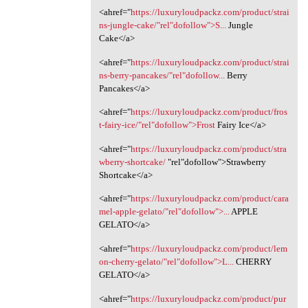
<ahref="
https://luxuryloudpackz.com/product/strai
ns-jungle-cake/"rel"dofollow">S...
Jungle
Cake</a>
<ahref="
https://luxuryloudpackz.com/product/strai
ns-berry-pancakes/"rel"dofollow...
Berry
Pancakes</a>
<ahref="
https://luxuryloudpackz.com/product/fros
t-fairy-ice/"rel"dofollow">Frost
Fairy Ice</a>
<ahref="
https://luxuryloudpackz.com/product/stra
wberry-shortcake/
"rel"dofollow">Strawberry
Shortcake</a>
<ahref="
https://luxuryloudpackz.com/product/cara
mel-apple-gelato/"rel"dofollow">...
APPLE
GELATO</a>
<ahref="
https://luxuryloudpackz.com/product/lem
on-cherry-gelato/"rel"dofollow">L...
CHERRY
GELATO</a>
<ahref="
https://luxuryloudpackz.com/product/pur