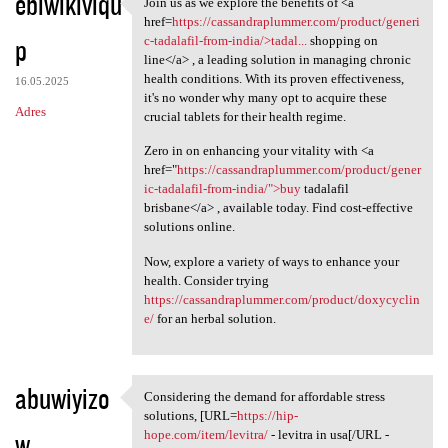
ebiwikiviqu
Join us as we explore the benefits of <a
Join us as we explore the
href=
https://cassandraplummer.com/product/generi
p
c-tadalafil-from-india/>tadal...
shopping on
line</a> , a leading solution in managing chronic
health conditions. With its proven effectiveness,
16.05.2025
it's no wonder why many opt to acquire these
Adres
crucial tablets for their health regime.
Zero in on enhancing your vitality with <a
href="
https://cassandraplummer.com/product/gener
ic-tadalafil-from-india/">buy
tadalafil
brisbane</a> , available today. Find cost-effective
solutions online.
Now, explore a variety of ways to enhance your
health. Consider trying
https://cassandraplummer.com/product/doxycyclin
e/
for an herbal solution.
abuwiyizo
Considering the demand for affordable stress
Considering the demand for
solutions, [URL=
https://hip-
w
hope.com/item/levitra/
- levitra in usa[/URL -