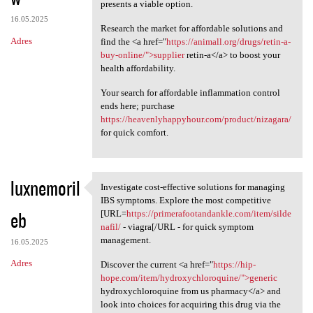
presents a viable option.
16.05.2025
Research the market for affordable solutions and
Adres
find the <a href="
https://animall.org/drugs/retin-a-
buy-online/">supplier
retin-a</a> to boost your
health affordability.
Your search for affordable inflammation control
ends here; purchase
https://heavenlyhappyhour.com/product/nizagara/
for quick comfort.
luxnemoril
Investigate cost-effective solutions for managing
Investigate cost-effective
IBS symptoms. Explore the most competitive
eb
[URL=
https://primerafootandankle.com/item/silde
nafil/
- viagra[/URL - for quick symptom
management.
16.05.2025
Adres
Discover the current <a href="
https://hip-
hope.com/item/hydroxychloroquine/">generic
hydroxychloroquine from us pharmacy</a> and
look into choices for acquiring this drug via the