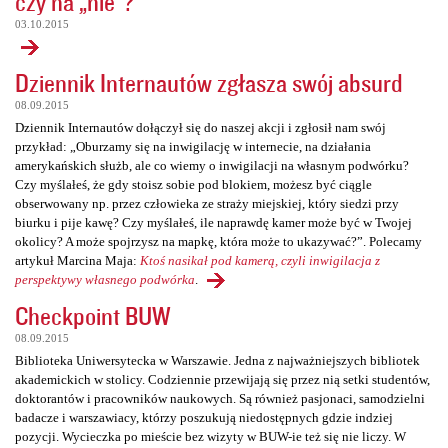
czy na „nie”?
03.10.2015
Dziennik Internautów zgłasza swój absurd
08.09.2015
Dziennik Internautów dołączył się do naszej akcji i zgłosił nam swój
przykład: „Oburzamy się na inwigilację w internecie, na działania
amerykańskich służb, ale co wiemy o inwigilacji na własnym podwórku?
Czy myślałeś, że gdy stoisz sobie pod blokiem, możesz być ciągle
obserwowany np. przez człowieka ze straży miejskiej, który siedzi przy
biurku i pije kawę? Czy myślałeś, ile naprawdę kamer może być w Twojej
okolicy? A może spojrzysz na mapkę, która może to ukazywać?”. Polecamy
artykuł Marcina Maja:
Ktoś nasikał pod kamerą, czyli inwigilacja z
perspektywy własnego podwórka
.
Checkpoint BUW
08.09.2015
Biblioteka Uniwersytecka w Warszawie. Jedna z najważniejszych bibliotek
akademickich w stolicy. Codziennie przewijają się przez nią setki studentów,
doktorantów i pracowników naukowych. Są również pasjonaci, samodzielni
badacze i warszawiacy, którzy poszukują niedostępnych gdzie indziej
pozycji. Wycieczka po mieście bez wizyty w BUW-ie też się nie liczy. W