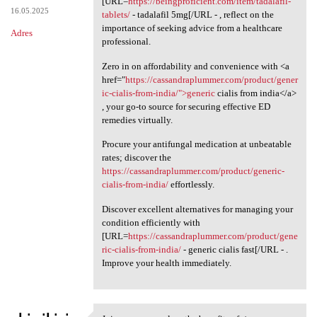
[URL=
https://beingproficient.com/item/tadalafil-
16.05.2025
tablets/
- tadalafil 5mg[/URL - , reflect on the
importance of seeking advice from a healthcare
Adres
professional.
Zero in on affordability and convenience with <a
href="
https://cassandraplummer.com/product/gener
ic-cialis-from-india/">generic
cialis from india</a>
, your go-to source for securing effective ED
remedies virtually.
Procure your antifungal medication at unbeatable
rates; discover the
https://cassandraplummer.com/product/generic-
cialis-from-india/
effortlessly.
Discover excellent alternatives for managing your
condition efficiently with
[URL=
https://cassandraplummer.com/product/gene
ric-cialis-from-india/
- generic cialis fast[/URL - .
Improve your health immediately.