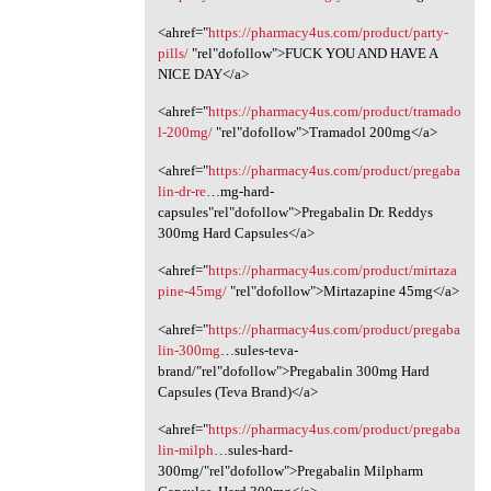
<ahref="
https://pharmacy4us.com/product/party-
pills/
"rel"dofollow">FUCK YOU AND HAVE A
NICE DAY</a>
<ahref="
https://pharmacy4us.com/product/tramado
l-200mg/
‎"rel"dofollow">Tramadol 200mg</a>
<ahref="
https://pharmacy4us.com/product/pregaba
lin-dr-re
…mg-hard-
capsules"rel"dofollow">Pregabalin Dr. Reddys
300mg Hard Capsules</a>
<ahref="
https://pharmacy4us.com/product/mirtaza
pine-45mg/
"rel"dofollow">Mirtazapine 45mg</a>
<ahref="
https://pharmacy4us.com/product/pregaba
lin-300mg
…sules-teva-
brand/"rel"dofollow">Pregabalin 300mg Hard
Capsules (Teva Brand)</a>
<ahref="
https://pharmacy4us.com/product/pregaba
lin-milph
…sules-hard-
300mg/"rel"dofollow">Pregabalin Milpharm