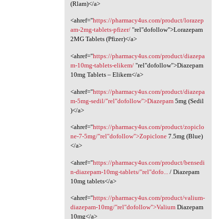
(Rlam)</a>
<ahref="
https://pharmacy4us.com/product/lorazep
am-2mg-tablets-pfizer/
"rel"dofollow">Lorazepam
2MG Tablets (Pfizer)</a>
<ahref="
https://pharmacy4us.com/product/diazepa
m-10mg-tablets-elikem/
‎"rel"dofollow">Diazepam
10mg Tablets – Elikem</a>
<ahref="
https://pharmacy4us.com/product/diazepa
m-5mg-sedil/"rel"dofollow">Diazepam
5mg (Sedil
)</a>
<ahref="
https://pharmacy4us.com/product/zopiclo
ne-7-5mg/"rel"dofollow">Zopiclone
7.5mg (Blue)
</a>
<ahref="
https://pharmacy4us.com/product/bensedi
n-diazepam-10mg-tablets/"rel"dofo...
/ Diazepam
10mg tablets</a>
<ahref="
https://pharmacy4us.com/product/valium-
diazepam-10mg/"rel"dofollow">Valium
Diazepam
10mg</a>