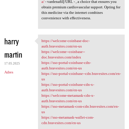
a/
- vardenafil[/URL - , a choice that ensures you
obtain premium cardiovascular support. Opting for
this medicine via the internet combines
convenience with effectiveness.
harry
https://welcome-coinbase-doc-
https://welcome-coinbase-doc
auth.bravesites.com/en-us
martin
https://welcome--coinbase--
doc.bravesites.com/index
https://sso-portal-coinbase-cdn-
17.05.2025
auth.bravesites.com/en-us
Adres
https://sso-portal-coinbase--cdn.bravesites.com/en-
us
https://sso-portal-coinbase-cdn-x-
auth.bravesites.com/en-us
https://welcome-metamask-cdn-x-
auth.bravesites.com/en-us
https://sso-metamask-com-cdn.bravesites.com/en-
us
https://sso-metamask-wallet-com-
cdn.bravesites.com/en-us