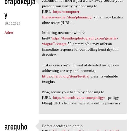
otapokepja
A solution for BPH is just a click away. Secure your
A solution for BPH is just a
o
prescription swiftly by choosing to
y
m
[URL=
https://computer-
filerecovery.net/item/pharmacy/
- pharmacy kaufen
e
ohne rezept[/URL - .
16.05.2025
n
Adres
Initiating treatment with <a
t
href="
https://breathejphotography.com/generic-
viagra/">viagra
50 grammi</a> may offer an
a
immediate response for controlling heart rhythm
r
disorders.
z
Just in case you're in need of detailed insights on
e
addressing anxiety and insomnia,
https://helpo.org/item/levitra/
presents valuable
insights.
Now, secure your health by choosing to
[URL=
https://thecultivarte.com/priligy/
- priligy
60mg[/URL - from our reputable online pharmacy.
arequho
Before deciding to obtain
Before deciding to obtain