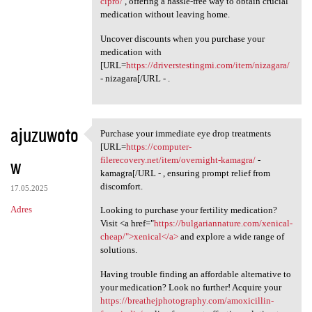
cipro/
, offering a hassle-free way to obtain crucial
medication without leaving home.
Uncover discounts when you purchase your
medication with
[URL=
https://driverstestingmi.com/item/nizagara/
- nizagara[/URL - .
ajuzuwoto
Purchase your immediate eye drop treatments
Purchase your immediate eye
[URL=
https://computer-
w
filerecovery.net/item/overnight-kamagra/
-
kamagra[/URL - , ensuring prompt relief from
discomfort.
17.05.2025
Adres
Looking to purchase your fertility medication?
Visit <a href="
https://bulgariannature.com/xenical-
cheap/">xenical</a>
and explore a wide range of
solutions.
Having trouble finding an affordable alternative to
your medication? Look no further! Acquire your
https://breathejphotography.com/amoxicillin-