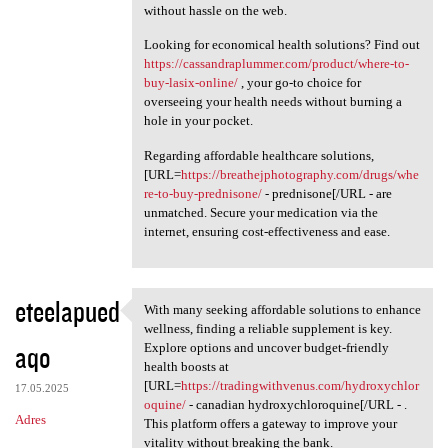
without hassle on the web.
Looking for economical health solutions? Find out
https://cassandraplummer.com/product/where-to-
buy-lasix-online/
, your go-to choice for
overseeing your health needs without burning a
hole in your pocket.
Regarding affordable healthcare solutions,
[URL=
https://breathejphotography.com/drugs/whe
re-to-buy-prednisone/
- prednisone[/URL - are
unmatched. Secure your medication via the
internet, ensuring cost-effectiveness and ease.
eteelapued
With many seeking affordable solutions to enhance
With many seeking affordable
wellness, finding a reliable supplement is key.
aqo
Explore options and uncover budget-friendly
health boosts at
[URL=
https://tradingwithvenus.com/hydroxychlor
17.05.2025
oquine/
- canadian hydroxychloroquine[/URL - .
Adres
This platform offers a gateway to improve your
vitality without breaking the bank.