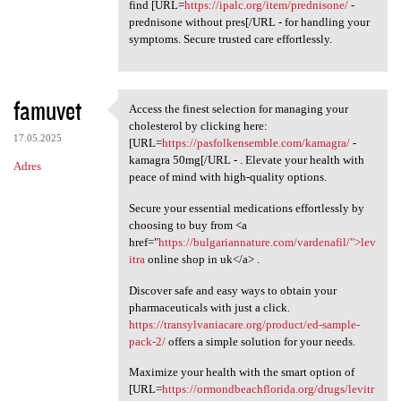
find [URL=
https://ipalc.org/item/prednisone/
-
prednisone without pres[/URL - for handling your
symptoms. Secure trusted care effortlessly.
famuvet
Access the finest selection for managing your
Access the finest selection
cholesterol by clicking here:
17.05.2025
[URL=
https://pasfolkensemble.com/kamagra/
-
kamagra 50mg[/URL - . Elevate your health with
Adres
peace of mind with high-quality options.
Secure your essential medications effortlessly by
choosing to buy from <a
href="
https://bulgariannature.com/vardenafil/">lev
itra
online shop in uk</a> .
Discover safe and easy ways to obtain your
pharmaceuticals with just a click.
https://transylvaniacare.org/product/ed-sample-
pack-2/
offers a simple solution for your needs.
Maximize your health with the smart option of
[URL=
https://ormondbeachflorida.org/drugs/levitr