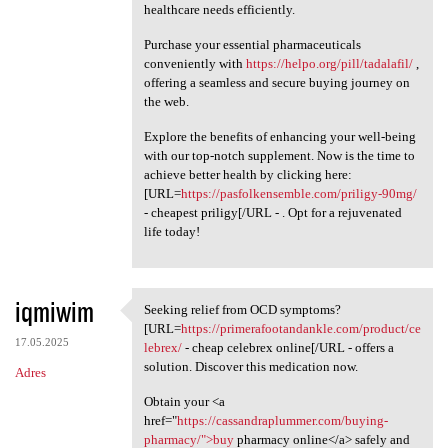
healthcare needs efficiently.
Purchase your essential pharmaceuticals
conveniently with
https://helpo.org/pill/tadalafil/
,
offering a seamless and secure buying journey on
the web.
Explore the benefits of enhancing your well-being
with our top-notch supplement. Now is the time to
achieve better health by clicking here:
[URL=
https://pasfolkensemble.com/priligy-90mg/
- cheapest priligy[/URL - . Opt for a rejuvenated
life today!
iqmiwim
Seeking relief from OCD symptoms?
Seeking relief from OCD
[URL=
https://primerafootandankle.com/product/ce
17.05.2025
lebrex/
- cheap celebrex online[/URL - offers a
solution. Discover this medication now.
Adres
Obtain your <a
href="
https://cassandraplummer.com/buying-
pharmacy/">buy
pharmacy online</a> safely and