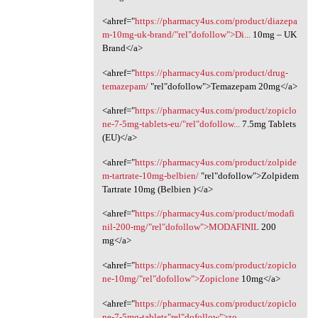
<ahref="
https://pharmacy4us.com/product/diazepa
m-10mg-uk-brand/"rel"dofollow">Di...
10mg – UK
Brand</a>
<ahref="
https://pharmacy4us.com/product/drug-
temazepam/
‎"rel"dofollow">Temazepam 20mg</a>
<ahref="
https://pharmacy4us.com/product/zopiclo
ne-7-5mg-tablets-eu/"rel"dofollow...
7.5mg Tablets
(EU)</a>
<ahref="
https://pharmacy4us.com/product/zolpide
m-tartrate-10mg-belbien/
‎"rel"dofollow">Zolpidem
Tartrate 10mg (Belbien )</a>
<ahref="
https://pharmacy4us.com/product/modafi
nil-200-mg/"rel"dofollow">MODAFINIL
200
mg</a>
<ahref="
https://pharmacy4us.com/product/zopiclo
ne-10mg/"rel"dofollow">Zopiclone
10mg</a>
<ahref="
https://pharmacy4us.com/product/zopiclo
ne-7-5mg-tablets"rel"dofollow">zo...