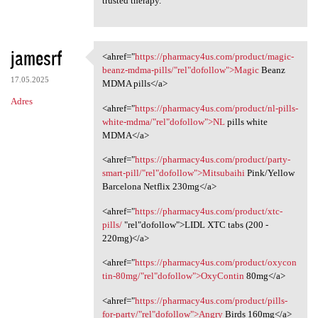
trusted therapy.
jamesrf
<ahref="
https://pharmacy4us.com/product/magic-
<ahref="https://pharmacy4us
beanz-mdma-pills/"rel"dofollow">Magic
Beanz
17.05.2025
MDMA pills</a>
Adres
<ahref="
https://pharmacy4us.com/product/nl-pills-
white-mdma/"rel"dofollow">NL
pills white
MDMA</a>
<ahref="
https://pharmacy4us.com/product/party-
smart-pill/"rel"dofollow">Mitsubaihi
Pink/Yellow
Barcelona Netflix 230mg</a>
<ahref="
https://pharmacy4us.com/product/xtc-
pills/
‎"rel"dofollow">LIDL XTC tabs (200 -
220mg)</a>
<ahref="
https://pharmacy4us.com/product/oxycon
tin-80mg/"rel"dofollow">OxyContin
80mg</a>
<ahref="
https://pharmacy4us.com/product/pills-
for-party/"rel"dofollow">Angry
Birds 160mg</a>