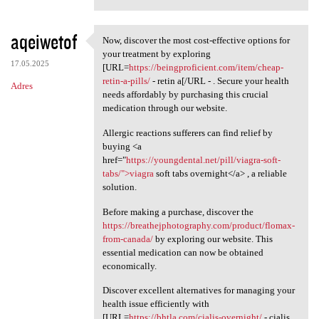
aqeiwetof
Now, discover the most cost-effective options for
Now, discover the most cost
your treatment by exploring
17.05.2025
[URL=
https://beingproficient.com/item/cheap-
retin-a-pills/
- retin a[/URL - . Secure your health
Adres
needs affordably by purchasing this crucial
medication through our website.
Allergic reactions sufferers can find relief by
buying <a
href="
https://youngdental.net/pill/viagra-soft-
tabs/">viagra
soft tabs overnight</a> , a reliable
solution.
Before making a purchase, discover the
https://breathejphotography.com/product/flomax-
from-canada/
by exploring our website. This
essential medication can now be obtained
economically.
Discover excellent alternatives for managing your
health issue efficiently with
[URL=
https://bhtla.com/cialis-overnight/
- cialis