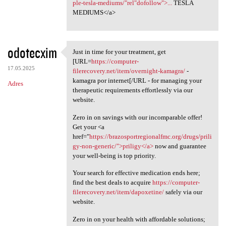
ple-tesla-mediums/"rel"dofollow">...
TESLA
MEDIUMS</a>
odotecxim
Just in time for your treatment, get
Just in time for your
[URL=
https://computer-
17.05.2025
filerecovery.net/item/overnight-kamagra/
-
kamagra por internet[/URL - for managing your
Adres
therapeutic requirements effortlessly via our
website.
Zero in on savings with our incomparable offer!
Get your <a
href="
https://brazosportregionalfmc.org/drugs/prili
gy-non-generic/">priligy</a>
now and guarantee
your well-being is top priority.
Your search for effective medication ends here;
find the best deals to acquire
https://computer-
filerecovery.net/item/dapoxetine/
safely via our
website.
Zero in on your health with affordable solutions;