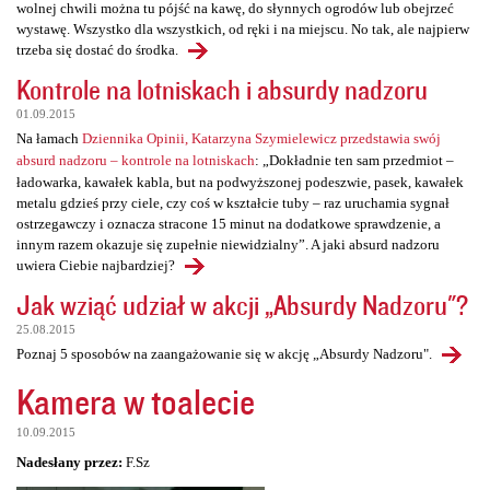
wolnej chwili można tu pójść na kawę, do słynnych ogrodów lub obejrzeć
wystawę. Wszystko dla wszystkich, od ręki i na miejscu. No tak, ale najpierw
trzeba się dostać do środka.
Kontrole na lotniskach i absurdy nadzoru
01.09.2015
Na łamach
Dziennika Opinii, Katarzyna Szymielewicz przedstawia swój
absurd nadzoru – kontrole na lotniskach
: „Dokładnie ten sam przedmiot –
ładowarka, kawałek kabla, but na podwyższonej podeszwie, pasek, kawałek
metalu gdzieś przy ciele, czy coś w kształcie tuby – raz uruchamia sygnał
ostrzegawczy i oznacza stracone 15 minut na dodatkowe sprawdzenie, a
innym razem okazuje się zupełnie niewidzialny”. A jaki absurd nadzoru
uwiera Ciebie najbardziej?
Jak wziąć udział w akcji „Absurdy Nadzoru"?
25.08.2015
Poznaj 5 sposobów na zaangażowanie się w akcję „Absurdy Nadzoru".
Kamera w toalecie
10.09.2015
Nadesłany przez:
F.Sz