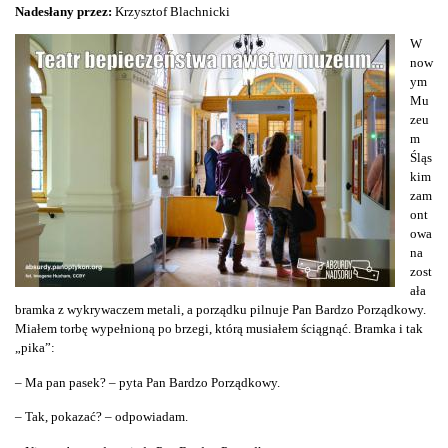
Nadesłany przez:
Krzysztof Blachnicki
W
now
ym
Mu
zeu
m
Śląs
kim
zam
ont
owa
na
zost
ała
bramka z wykrywaczem metali, a porządku pilnuje Pan Bardzo Porządkowy.
Miałem torbę wypełnioną po brzegi, którą musiałem ściągnąć. Bramka i tak
„pika”:
– Ma pan pasek? – pyta Pan Bardzo Porządkowy.
– Tak, pokazać? – odpowiadam.