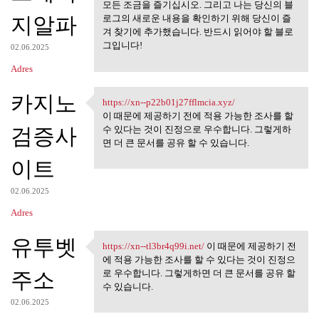
https://xn--om2b25zovbe9k.com
모든 조금을 즐기십시오. 그리고 나는 당신의 블
지알파
로그의 새로운 내용을 확인하기 위해 당신이 즐
겨 찾기에 추가했습니다. 반드시 읽어야 할 블로
그입니다!
02.06.2025
Adres
카지노
https://xn--p22b01j27fflmcia.xyz/
https://xn--p22b01j27fflmcia
이 때문에 제공하기 전에 적용 가능한 조사를 할
검증사
수 있다는 것이 진정으로 우수합니다. 그렇게하
면 더 큰 문서를 공유 할 수 있습니다.
이트
02.06.2025
Adres
유투벳
https://xn--tl3br4q99i.net/
이 때문에 제공하기 전
https://xn--tl3br4q99i.net/ 이
에 적용 가능한 조사를 할 수 있다는 것이 진정으
주소
로 우수합니다. 그렇게하면 더 큰 문서를 공유 할
수 있습니다.
02.06.2025