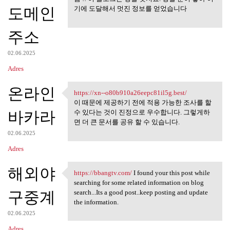
도메인
기에 도달해서 멋진 정보를 얻었습니다
주소
02.06.2025
Adres
온라인
https://xn--o80b910a26eepc81il5g.best/
https://xn-
이 때문에 제공하기 전에 적용 가능한 조사를 할
바카라
수 있다는 것이 진정으로 우수합니다. 그렇게하
면 더 큰 문서를 공유 할 수 있습니다.
02.06.2025
Adres
해외야
https://bbangtv.com/
I found your this post while
https://bbangtv.com/ I found
searching for some related information on blog
구중계
search...Its a good post..keep posting and update
the information.
02.06.2025
Adres