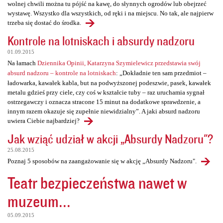
wolnej chwili można tu pójść na kawę, do słynnych ogrodów lub obejrzeć
wystawę. Wszystko dla wszystkich, od ręki i na miejscu. No tak, ale najpierw
trzeba się dostać do środka.
Kontrole na lotniskach i absurdy nadzoru
01.09.2015
Na łamach
Dziennika Opinii, Katarzyna Szymielewicz przedstawia swój
absurd nadzoru – kontrole na lotniskach
: „Dokładnie ten sam przedmiot –
ładowarka, kawałek kabla, but na podwyższonej podeszwie, pasek, kawałek
metalu gdzieś przy ciele, czy coś w kształcie tuby – raz uruchamia sygnał
ostrzegawczy i oznacza stracone 15 minut na dodatkowe sprawdzenie, a
innym razem okazuje się zupełnie niewidzialny”. A jaki absurd nadzoru
uwiera Ciebie najbardziej?
Jak wziąć udział w akcji „Absurdy Nadzoru"?
25.08.2015
Poznaj 5 sposobów na zaangażowanie się w akcję „Absurdy Nadzoru".
Teatr bezpieczeństwa nawet w
muzeum...
05.09.2015