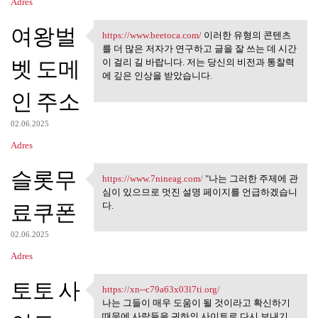
Adres
여왕벌
https://www.beetoca.com/
이러한 유형의 콘텐츠
https://www.beetoca.com/ 이러한
를 더 많은 저자가 연구하고 글을 잘 쓰는 데 시간
벳 도메
이 걸리 길 바랍니다. 저는 당신의 비전과 통찰력
에 깊은 인상을 받았습니다.
인 주소
02.06.2025
Adres
슬롯무
https://www.7nineag.com/
"나는 그러한 주제에 관
https://www.7nineag.com/ "나는
심이 있으므로 멋진 설명 페이지를 언급하겠습니
료쿠폰
다.
02.06.2025
Adres
토토 사
https://xn--c79a63x03l7ti.org/
https://xn--c79a63x03l7ti.org
나는 그들이 매우 도움이 될 것이라고 확신하기
때문에 사람들을 귀하의 사이트로 다시 보내기