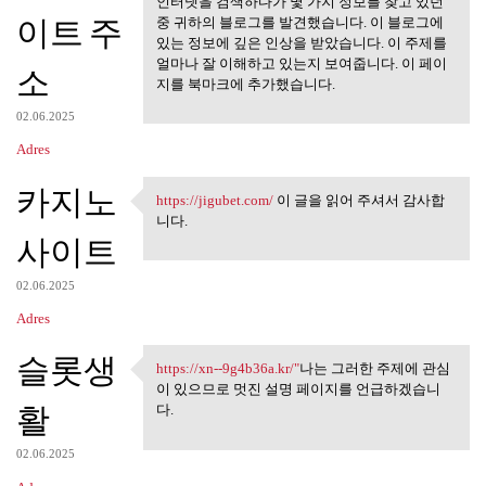
인터넷을 검색하다가 몇 가지 정보를 찾고 있던
이트 주
중 귀하의 블로그를 발견했습니다. 이 블로그에
있는 정보에 깊은 인상을 받았습니다. 이 주제를
얼마나 잘 이해하고 있는지 보여줍니다. 이 페이
소
지를 북마크에 추가했습니다.
02.06.2025
Adres
카지노
https://jigubet.com/
이 글을 읽어 주셔서 감사합
https://jigubet.com/ 이 글을 읽어
니다.
사이트
02.06.2025
Adres
슬롯생
https://xn--9g4b36a.kr/"
나는 그러한 주제에 관심
https://xn--9g4b36a.kr/"나는
이 있으므로 멋진 설명 페이지를 언급하겠습니
활
다.
02.06.2025