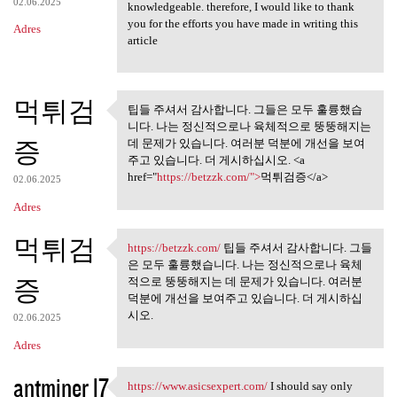
02.06.2025
knowledgeable. therefore, I would like to thank
you for the efforts you have made in writing this
Adres
article
먹튀검
팁들 주셔서 감사합니다. 그들은 모두 훌륭했습
팁들 주셔서 감사합니다. 그들은
니다. 나는 정신적으로나 육체적으로 뚱뚱해지는
모두 훌륭했습니다.
증
데 문제가 있습니다. 여러분 덕분에 개선을 보여
주고 있습니다. 더 게시하십시오. <a
href="
https://betzzk.com/">
먹튀검증</a>
02.06.2025
Adres
먹튀검
https://betzzk.com/
팁들 주셔서 감사합니다. 그들
https://betzzk.com/ 팁들 주셔서
은 모두 훌륭했습니다. 나는 정신적으로나 육체
증
적으로 뚱뚱해지는 데 문제가 있습니다. 여러분
덕분에 개선을 보여주고 있습니다. 더 게시하십
시오.
02.06.2025
Adres
antminer l7
https://www.asicsexpert.com/
I should say only