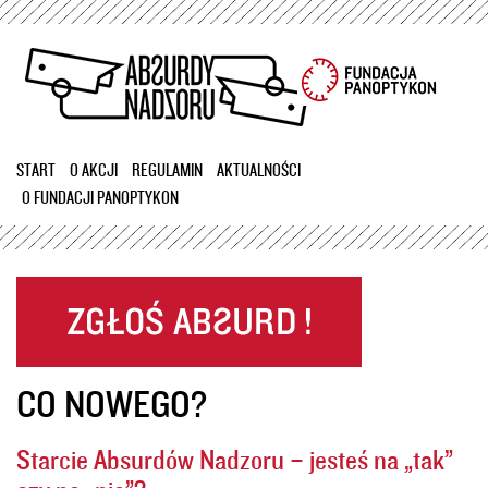
Przejdź
do
treści
START
O AKCJI
REGULAMIN
AKTUALNOŚCI
O FUNDACJI PANOPTYKON
CO NOWEGO?
Starcie Absurdów Nadzoru – jesteś na „tak”