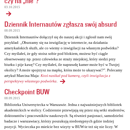
czy na „nie”?
03.10.2015
Dziennik Internautów zgłasza swój absurd
08.09.2015
Dziennik Internautów dołączył się do naszej akcji i zgłosił nam swój
przykład: „Oburzamy się na inwigilację w internecie, na działania
amerykańskich służb, ale co wiemy o inwigilacji na własnym podwórku?
Czy myślałeś, że gdy stoisz sobie pod blokiem, możesz być ciągle
obserwowany np. przez człowieka ze straży miejskiej, który siedzi przy
biurku i pije kawę? Czy myślałeś, ile naprawdę kamer może być w Twojej
okolicy? A może spojrzysz na mapkę, która może to ukazywać?”. Polecamy
artykuł Marcina Maja:
Ktoś nasikał pod kamerą, czyli inwigilacja z
perspektywy własnego podwórka
.
Checkpoint BUW
08.09.2015
Biblioteka Uniwersytecka w Warszawie. Jedna z najważniejszych bibliotek
akademickich w stolicy. Codziennie przewijają się przez nią setki studentów,
doktorantów i pracowników naukowych. Są również pasjonaci, samodzielni
badacze i warszawiacy, którzy poszukują niedostępnych gdzie indziej
pozycji. Wycieczka po mieście bez wizyty w BUW-ie też się nie liczy. W