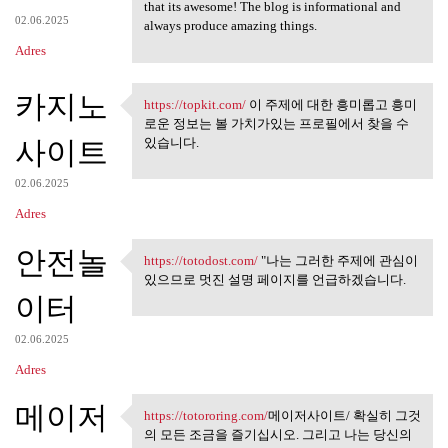
https://www.asicsexpert.com/
that its awesome! The blog is informational and
02.06.2025
always produce amazing things.
Adres
카지노
https://topkit.com/
이 주제에 대한 흥미롭고 흥미
https://topkit.com/ 이 주제에 대한
로운 정보는 볼 가치가있는 프로필에서 찾을 수
사이트
있습니다.
02.06.2025
Adres
안전놀
https://totodost.com/
"나는 그러한 주제에 관심이
https://totodost.com/ "나는 그러한
있으므로 멋진 설명 페이지를 언급하겠습니다.
이터
02.06.2025
Adres
메이저
https://totororing.com/
메이저사이트/ 확실히 그것
https://totororing.com/메이저사이트
의 모든 조금을 즐기십시오. 그리고 나는 당신의