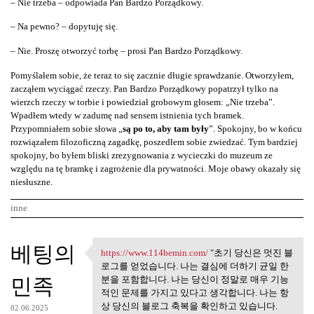
– Nie trzeba – odpowiada Pan Bardzo Porządkowy.
– Na pewno? – dopytuję się.
– Nie. Proszę otworzyć torbę – prosi Pan Bardzo Porządkowy.
Pomyślałem sobie, że teraz to się zacznie długie sprawdzanie. Otworzyłem,
zacząłem wyciągać rzeczy. Pan Bardzo Porządkowy popatrzył tylko na
wierzch rzeczy w torbie i powiedział grobowym głosem: „Nie trzeba”.
Wpadłem wtedy w zadumę nad sensem istnienia tych bramek.
Przypomniałem sobie słowa „
są po to, aby tam były
”. Spokojny, bo w końcu
rozwiązałem filozoficzną zagadkę, poszedłem sobie zwiedzać. Tym bardziej
spokojny, bo byłem bliski zrezygnowania z wycieczki do muzeum ze
względu na tę bramkę i zagrożenie dla prywatności. Moje obawy okazały się
niesłuszne.
inne
K
베팅의
https://www.114bemin.com/
"초기 당신은 멋진 블
https://www.114bemin.com/ "초기
o
로그를 얻었습니다. 나는 결심에 더하기 균일 한
민족
m
분을 포함합니다. 나는 당신이 정말로 매우 기능
적인 문제를 가지고 있다고 생각합니다. 나는 항
e
상 당신의 블로그 축복을 확인하고 있습니다.
02.06.2025