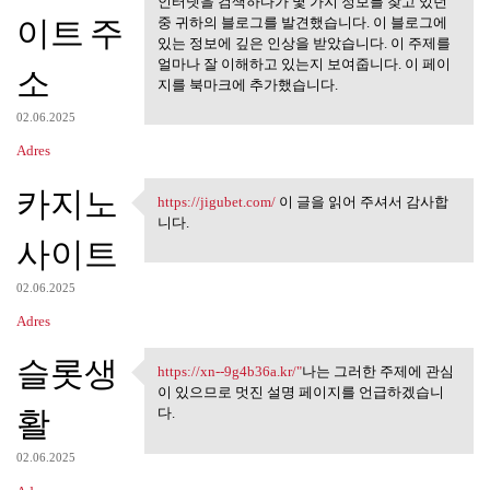
인터넷을 검색하다가 몇 가지 정보를 찾고 있던
이트 주
중 귀하의 블로그를 발견했습니다. 이 블로그에
있는 정보에 깊은 인상을 받았습니다. 이 주제를
얼마나 잘 이해하고 있는지 보여줍니다. 이 페이
소
지를 북마크에 추가했습니다.
02.06.2025
Adres
카지노
https://jigubet.com/
이 글을 읽어 주셔서 감사합
https://jigubet.com/ 이 글을 읽어
니다.
사이트
02.06.2025
Adres
슬롯생
https://xn--9g4b36a.kr/"
나는 그러한 주제에 관심
https://xn--9g4b36a.kr/"나는
이 있으므로 멋진 설명 페이지를 언급하겠습니
활
다.
02.06.2025