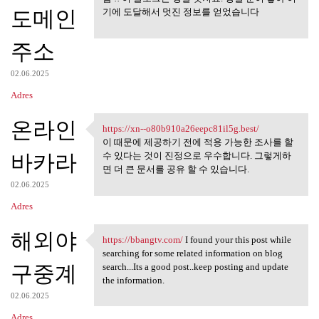
도메인
기에 도달해서 멋진 정보를 얻었습니다
주소
02.06.2025
Adres
온라인
https://xn--o80b910a26eepc81il5g.best/
https://xn-
이 때문에 제공하기 전에 적용 가능한 조사를 할
바카라
수 있다는 것이 진정으로 우수합니다. 그렇게하
면 더 큰 문서를 공유 할 수 있습니다.
02.06.2025
Adres
해외야
https://bbangtv.com/
I found your this post while
https://bbangtv.com/ I found
searching for some related information on blog
구중계
search...Its a good post..keep posting and update
the information.
02.06.2025
Adres