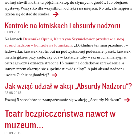
wolnej chwili można tu pójść na kawę, do słynnych ogrodów lub obejrzeć
wystawę. Wszystko dla wszystkich, od ręki i na miejscu. No tak, ale najpierw
trzeba się dostać do środka.
Kontrole na lotniskach i absurdy nadzoru
01.09.2015
Na łamach
Dziennika Opinii, Katarzyna Szymielewicz przedstawia swój
absurd nadzoru – kontrole na lotniskach
: „Dokładnie ten sam przedmiot –
ładowarka, kawałek kabla, but na podwyższonej podeszwie, pasek, kawałek
metalu gdzieś przy ciele, czy coś w kształcie tuby – raz uruchamia sygnał
ostrzegawczy i oznacza stracone 15 minut na dodatkowe sprawdzenie, a
innym razem okazuje się zupełnie niewidzialny”. A jaki absurd nadzoru
uwiera Ciebie najbardziej?
Jak wziąć udział w akcji „Absurdy Nadzoru"?
25.08.2015
Poznaj 5 sposobów na zaangażowanie się w akcję „Absurdy Nadzoru".
Teatr bezpieczeństwa nawet w
muzeum...
05.09.2015