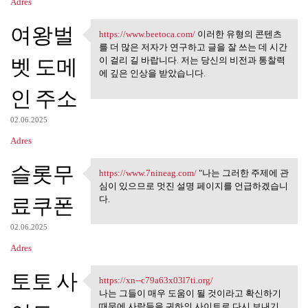
Adres
여왕벌
https://www.beetoca.com/
이러한 유형의 콘텐츠
https://www.beetoca.com/ 이러한
를 더 많은 저자가 연구하고 글을 잘 쓰는 데 시간
벳 도메
이 걸리 길 바랍니다. 저는 당신의 비전과 통찰력
에 깊은 인상을 받았습니다.
인 주소
02.06.2025
Adres
슬롯무
https://www.7nineag.com/
"나는 그러한 주제에 관
https://www.7nineag.com/ "나는
심이 있으므로 멋진 설명 페이지를 언급하겠습니
료쿠폰
다.
02.06.2025
Adres
토토 사
https://xn--c79a63x03l7ti.org/
https://xn--c79a63x03l7ti.org
나는 그들이 매우 도움이 될 것이라고 확신하기
때문에 사람들을 귀하의 사이트로 다시 보내기