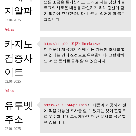
https://xn--om2b25zovbe9k.com
모든 조금을 즐기십시오. 그리고 나는 당신의 블
지알파
로그의 새로운 내용을 확인하기 위해 당신이 즐
겨 찾기에 추가했습니다. 반드시 읽어야 할 블로
그입니다!
02.06.2025
Adres
카지노
https://xn--p22b01j27fflmcia.xyz/
https://xn--p22b01j27fflmcia
이 때문에 제공하기 전에 적용 가능한 조사를 할
검증사
수 있다는 것이 진정으로 우수합니다. 그렇게하
면 더 큰 문서를 공유 할 수 있습니다.
이트
02.06.2025
Adres
유투벳
https://xn--tl3br4q99i.net/
이 때문에 제공하기 전
https://xn--tl3br4q99i.net/ 이
에 적용 가능한 조사를 할 수 있다는 것이 진정으
주소
로 우수합니다. 그렇게하면 더 큰 문서를 공유 할
수 있습니다.
02.06.2025