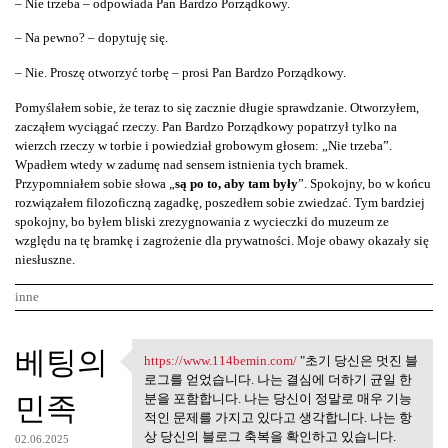
– Nie trzeba – odpowiada Pan Bardzo Porządkowy.
– Na pewno? – dopytuję się.
– Nie. Proszę otworzyć torbę – prosi Pan Bardzo Porządkowy.
Pomyślałem sobie, że teraz to się zacznie długie sprawdzanie. Otworzyłem,
zacząłem wyciągać rzeczy. Pan Bardzo Porządkowy popatrzył tylko na
wierzch rzeczy w torbie i powiedział grobowym głosem: „Nie trzeba”.
Wpadłem wtedy w zadumę nad sensem istnienia tych bramek.
Przypomniałem sobie słowa „
są po to, aby tam były
”. Spokojny, bo w końcu
rozwiązałem filozoficzną zagadkę, poszedłem sobie zwiedzać. Tym bardziej
spokojny, bo byłem bliski zrezygnowania z wycieczki do muzeum ze
względu na tę bramkę i zagrożenie dla prywatności. Moje obawy okazały się
niesłuszne.
inne
K
베팅의
https://www.114bemin.com/
"초기 당신은 멋진 블
https://www.114bemin.com/ "초기
o
로그를 얻었습니다. 나는 결심에 더하기 균일 한
민족
m
분을 포함합니다. 나는 당신이 정말로 매우 기능
적인 문제를 가지고 있다고 생각합니다. 나는 항
e
상 당신의 블로그 축복을 확인하고 있습니다.
02.06.2025