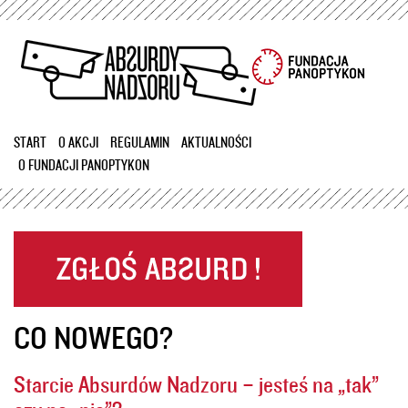
Przejdź
do
treści
START
O AKCJI
REGULAMIN
AKTUALNOŚCI
O FUNDACJI PANOPTYKON
CO NOWEGO?
Starcie Absurdów Nadzoru – jesteś na „tak”