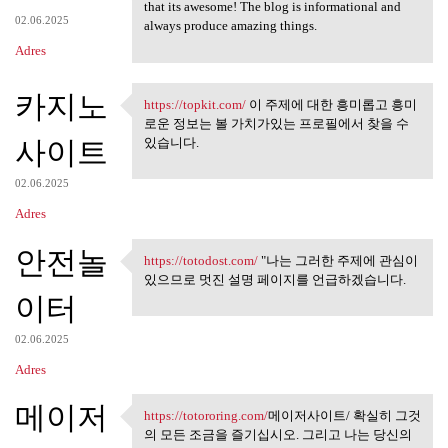
https://www.asicsexpert.com/
that its awesome! The blog is informational and
02.06.2025
always produce amazing things.
Adres
카지노
https://topkit.com/
이 주제에 대한 흥미롭고 흥미
https://topkit.com/ 이 주제에 대한
로운 정보는 볼 가치가있는 프로필에서 찾을 수
사이트
있습니다.
02.06.2025
Adres
안전놀
https://totodost.com/
"나는 그러한 주제에 관심이
https://totodost.com/ "나는 그러한
있으므로 멋진 설명 페이지를 언급하겠습니다.
이터
02.06.2025
Adres
메이저
https://totororing.com/
메이저사이트/ 확실히 그것
https://totororing.com/메이저사이트
의 모든 조금을 즐기십시오. 그리고 나는 당신의