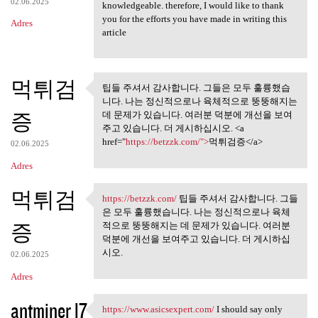
02.06.2025
knowledgeable. therefore, I would like to thank
you for the efforts you have made in writing this
Adres
article
먹튀검
팁들 주셔서 감사합니다. 그들은 모두 훌륭했습
팁들 주셔서 감사합니다. 그들은
니다. 나는 정신적으로나 육체적으로 뚱뚱해지는
모두 훌륭했습니다.
증
데 문제가 있습니다. 여러분 덕분에 개선을 보여
주고 있습니다. 더 게시하십시오. <a
href="
https://betzzk.com/">
먹튀검증</a>
02.06.2025
Adres
먹튀검
https://betzzk.com/
팁들 주셔서 감사합니다. 그들
https://betzzk.com/ 팁들 주셔서
은 모두 훌륭했습니다. 나는 정신적으로나 육체
증
적으로 뚱뚱해지는 데 문제가 있습니다. 여러분
덕분에 개선을 보여주고 있습니다. 더 게시하십
시오.
02.06.2025
Adres
antminer l7
https://www.asicsexpert.com/
I should say only