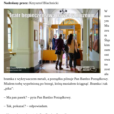
Nadesłany przez:
Krzysztof Blachnicki
W
now
ym
Mu
zeu
m
Śląs
kim
zam
ont
owa
na
zost
ała
bramka z wykrywaczem metali, a porządku pilnuje Pan Bardzo Porządkowy.
Miałem torbę wypełnioną po brzegi, którą musiałem ściągnąć. Bramka i tak
„pika”:
– Ma pan pasek? – pyta Pan Bardzo Porządkowy.
– Tak, pokazać? – odpowiadam.