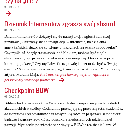
czy na „nie”?
03.10.2015
Dziennik Internautów zgłasza swój absurd
08.09.2015
Dziennik Internautów dołączył się do naszej akcji i zgłosił nam swój
przykład: „Oburzamy się na inwigilację w internecie, na działania
amerykańskich służb, ale co wiemy o inwigilacji na własnym podwórku?
Czy myślałeś, że gdy stoisz sobie pod blokiem, możesz być ciągle
obserwowany np. przez człowieka ze straży miejskiej, który siedzi przy
biurku i pije kawę? Czy myślałeś, ile naprawdę kamer może być w Twojej
okolicy? A może spojrzysz na mapkę, która może to ukazywać?”. Polecamy
artykuł Marcina Maja:
Ktoś nasikał pod kamerą, czyli inwigilacja z
perspektywy własnego podwórka
.
Checkpoint BUW
08.09.2015
Biblioteka Uniwersytecka w Warszawie. Jedna z najważniejszych bibliotek
akademickich w stolicy. Codziennie przewijają się przez nią setki studentów,
doktorantów i pracowników naukowych. Są również pasjonaci, samodzielni
badacze i warszawiacy, którzy poszukują niedostępnych gdzie indziej
pozycji. Wycieczka po mieście bez wizyty w BUW-ie też się nie liczy. W