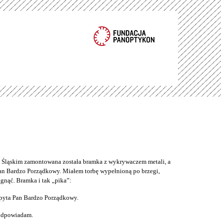
ąskim zamontowana została bramka z wykrywaczem metali, a
an Bardzo Porządkowy. Miałem torbę wypełnioną po brzegi,
gnąć. Bramka i tak „pika”:
pyta Pan Bardzo Porządkowy.
 odpowiadam.