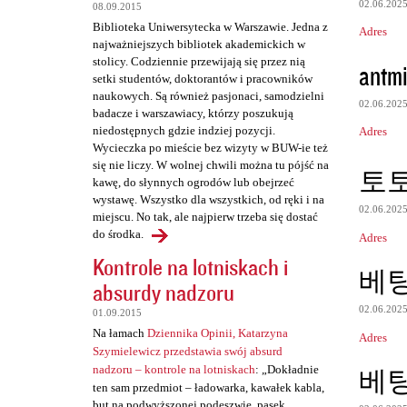
a
02.06.202
08.09.2015
Biblioteka Uniwersytecka w Warszawie. Jedna z
r
Adres
najważniejszych bibliotek akademickich w
z
stolicy. Codziennie przewijają się przez nią
antmi
setki studentów, doktorantów i pracowników
e
naukowych. Są również pasjonaci, samodzielni
02.06.202
badacze i warszawiacy, którzy poszukują
niedostępnych gdzie indziej pozycji.
Adres
Wycieczka po mieście bez wizyty w BUW-ie też
się nie liczy. W wolnej chwili można tu pójść na
토토
kawę, do słynnych ogrodów lub obejrzeć
wystawę. Wszystko dla wszystkich, od ręki i na
02.06.202
miejscu. No tak, ale najpierw trzeba się dostać
do środka.
Adres
Kontrole na lotniskach i
베
absurdy nadzoru
02.06.202
01.09.2015
Na łamach
Dziennika Opinii, Katarzyna
Adres
Szymielewicz przedstawia swój absurd
nadzoru – kontrole na lotniskach
: „Dokładnie
베
ten sam przedmiot – ładowarka, kawałek kabla,
but na podwyższonej podeszwie, pasek,