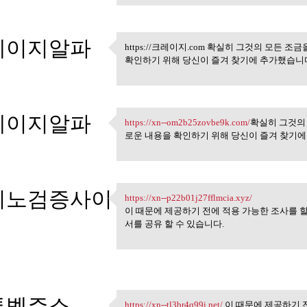
레이지알파
https://크레이지.com 확실히 그것의 모든
https://크레이지.com 확실히 
확인하기 위해 당신이 즐겨 찾기에 추가했습니다
5
레이지알파
https://xn--om2b25zovbe9k.com/
확실히 그것의
https://xn--om2b25zovbe9k.com
로운 내용을 확인하기 위해 당신이 즐겨 찾기에
5
지노검증사이
https://xn--p22b01j27fflmcia.xyz/
https://xn--p22b01j27fflmcia
이 때문에 제공하기 전에 적용 가능한 조사를 할
서를 공유 할 수 있습니다.
5
투벳주소
https://xn--tl3br4q99i.net/
이 때문에 제공하기 