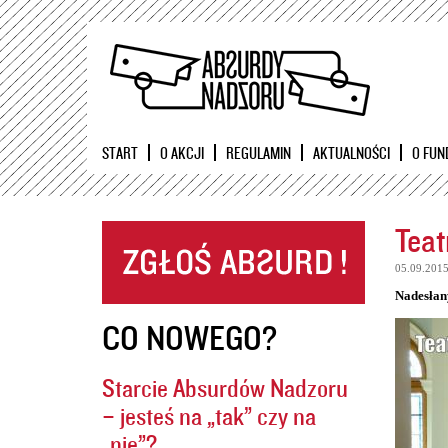
START
O AKCJI
REGULAMIN
AKTUALNOŚCI
O FUN
Teat
05.09.201
Nadesłan
CO NOWEGO?
Starcie Absurdów Nadzoru
– jesteś na „tak” czy na
„nie”?