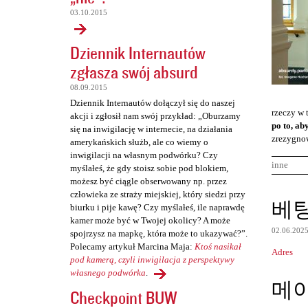
03.10.2015
Dziennik Internautów
zgłasza swój absurd
08.09.2015
Dziennik Internautów dołączył się do naszej
rzeczy w 
akcji i zgłosił nam swój przykład: „Oburzamy
po to, ab
się na inwigilację w internecie, na działania
zrezygnow
amerykańskich służb, ale co wiemy o
inwigilacji na własnym podwórku? Czy
inne
myślałeś, że gdy stoisz sobie pod blokiem,
możesz być ciągle obserwowany np. przez
człowieka ze straży miejskiej, który siedzi przy
K
베
biurku i pije kawę? Czy myślałeś, ile naprawdę
o
kamer może być w Twojej okolicy? A może
02.06.202
spojrzysz na mapkę, która może to ukazywać?”.
m
Polecamy artykuł Marcina Maja:
Ktoś nasikał
Adres
e
pod kamerą, czyli inwigilacja z perspektywy
n
własnego podwórka
.
메
Checkpoint BUW
t