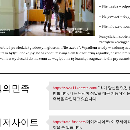
– Nie trzeba – odp
– Na pewno? – dopy
– Nie. Proszę otwo
Pomyślałem sobie, ż
zacząłem wyciągać 
torbie i powiedział grobowym głosem: „Nie trzeba”. Wpadłem wtedy w zadumę nad
y tam były
”. Spokojny, bo w końcu rozwiązałem filozoficzną zagadkę, poszedłem s
ania z wycieczki do muzeum ze względu na tę bramkę i zagrożenie dla prywatnośc
팅의민족
https://www.114bemin.com/
"초기 당신은 멋진 
https://www.114bemin.com/ "초기
함합니다. 나는 당신이 정말로 매우 기능적인 
5
축복을 확인하고 있습니다.
이저사이트
https://toto-first.com/
메이저사이트/ 이 주제에
https://toto-first.com/메이저사
찾을 수 있습니다.