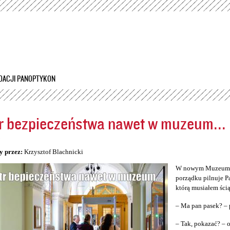
Przejdź
do
treści
DACJI PANOPTYKON
r bezpieczeństwa nawet w muzeum...
5
y przez:
Krzysztof Blachnicki
W nowym Muzeum Śl
porządku pilnuje P
którą musiałem ścią
– Ma pan pasek? – 
– Tak, pokazać? –