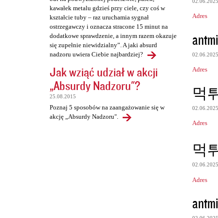
02.06.202
kawałek metalu gdzieś przy ciele, czy coś w
Adres
kształcie tuby – raz uruchamia sygnał
ostrzegawczy i oznacza stracone 15 minut na
antmi
dodatkowe sprawdzenie, a innym razem okazuje
się zupełnie niewidzialny”. A jaki absurd
nadzoru uwiera Ciebie najbardziej?
02.06.202
Jak wziąć udział w akcji
Adres
„Absurdy Nadzoru"?
먹
25.08.2015
Poznaj 5 sposobów na zaangażowanie się w
02.06.202
akcję „Absurdy Nadzoru".
Adres
먹
02.06.202
Adres
antmi