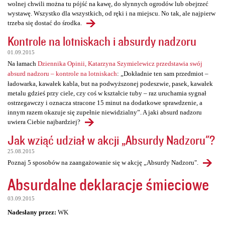
wolnej chwili można tu pójść na kawę, do słynnych ogrodów lub obejrzeć
wystawę. Wszystko dla wszystkich, od ręki i na miejscu. No tak, ale najpierw
trzeba się dostać do środka.
Kontrole na lotniskach i absurdy nadzoru
01.09.2015
Na łamach
Dziennika Opinii, Katarzyna Szymielewicz przedstawia swój
absurd nadzoru – kontrole na lotniskach
: „Dokładnie ten sam przedmiot –
ładowarka, kawałek kabla, but na podwyższonej podeszwie, pasek, kawałek
metalu gdzieś przy ciele, czy coś w kształcie tuby – raz uruchamia sygnał
ostrzegawczy i oznacza stracone 15 minut na dodatkowe sprawdzenie, a
innym razem okazuje się zupełnie niewidzialny”. A jaki absurd nadzoru
uwiera Ciebie najbardziej?
Jak wziąć udział w akcji „Absurdy Nadzoru"?
25.08.2015
Poznaj 5 sposobów na zaangażowanie się w akcję „Absurdy Nadzoru".
Absurdalne deklaracje śmieciowe
03.09.2015
Nadesłany przez:
WK