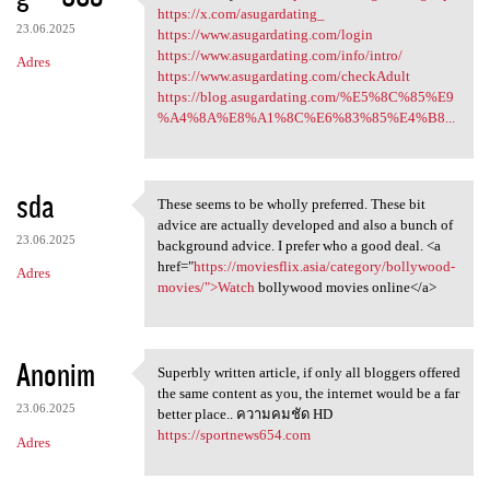
can see that you are https:/
https://x.com/asugardating_
23.06.2025
https://www.asugardating.com/login
https://www.asugardating.com/info/intro/
Adres
https://www.asugardating.com/checkAdult
https://blog.asugardating.com/%E5%8C%85%E9
%A4%8A%E8%A1%8C%E6%83%85%E4%B8...
sda
These seems to be wholly preferred. These bit
These seems to be wholly
advice are actually developed and also a bunch of
23.06.2025
background advice. I prefer who a good deal. <a
href="
https://moviesflix.asia/category/bollywood-
Adres
movies/">Watch
bollywood movies online</a>
Anonim
Superbly written article, if only all bloggers offered
Superbly written article, if
the same content as you, the internet would be a far
23.06.2025
better place.. ความคมชัด HD
https://sportnews654.com
Adres