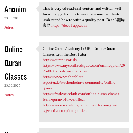
Anonim
This is very educational content and written well
This is very educational
for a change. It's nice to see that some people still
23.06.2025
understand how to write a quality post! DeepL翻译
官网
https://deepl-app.com
Adres
Online
Online Quran Academy in UK - Online Quran
Online Quran Academy in UK -
Classes with the Best Tutor
Quran
https://qurantutor.uk/
https://www.myconfinedspace.com/onlinequran/20
25/06/02/online-quran-clas...
Classes
https://www.wochenblatt-
reporter.de/wachenheim/c-community/online-
23.06.2025
quran-...
https://freshvoicehub.com/online-quran-classes-
Adres
learn-quran-with-certifie...
https://www.reccablog.com/quran-learning-with-
tajweed-a-complete-guide-t...