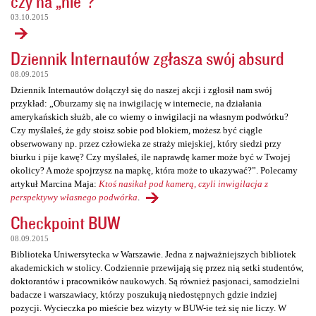
czy na „nie”?
03.10.2015
Dziennik Internautów zgłasza swój absurd
08.09.2015
Dziennik Internautów dołączył się do naszej akcji i zgłosił nam swój
przykład: „Oburzamy się na inwigilację w internecie, na działania
amerykańskich służb, ale co wiemy o inwigilacji na własnym podwórku?
Czy myślałeś, że gdy stoisz sobie pod blokiem, możesz być ciągle
obserwowany np. przez człowieka ze straży miejskiej, który siedzi przy
biurku i pije kawę? Czy myślałeś, ile naprawdę kamer może być w Twojej
okolicy? A może spojrzysz na mapkę, która może to ukazywać?”. Polecamy
artykuł Marcina Maja:
Ktoś nasikał pod kamerą, czyli inwigilacja z
perspektywy własnego podwórka
.
Checkpoint BUW
08.09.2015
Biblioteka Uniwersytecka w Warszawie. Jedna z najważniejszych bibliotek
akademickich w stolicy. Codziennie przewijają się przez nią setki studentów,
doktorantów i pracowników naukowych. Są również pasjonaci, samodzielni
badacze i warszawiacy, którzy poszukują niedostępnych gdzie indziej
pozycji. Wycieczka po mieście bez wizyty w BUW-ie też się nie liczy. W