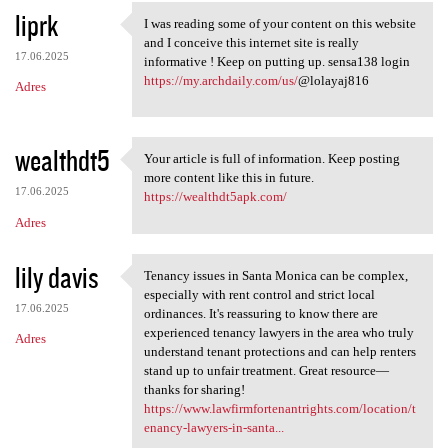
liprk
I was reading some of your content on this website
I was reading some of your
and I conceive this internet site is really
17.06.2025
informative ! Keep on putting up. sensa138 login
https://my.archdaily.com/us/
@lolayaj816
Adres
wealthdt5
Your article is full of information. Keep posting
Your article is full of
more content like this in future.
17.06.2025
https://wealthdt5apk.com/
Adres
lily davis
Tenancy issues in Santa Monica can be complex,
Tenancy issues in Santa
especially with rent control and strict local
17.06.2025
ordinances. It's reassuring to know there are
experienced tenancy lawyers in the area who truly
Adres
understand tenant protections and can help renters
stand up to unfair treatment. Great resource—
thanks for sharing!
https://www.lawfirmfortenantrights.com/location/t
enancy-lawyers-in-santa...