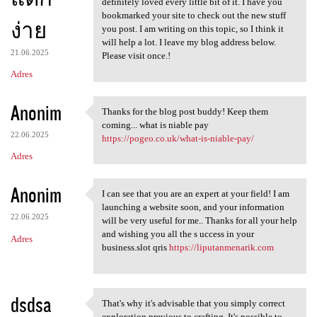
definitely loved every little bit of it. I have you
bookmarked your site to check out the new stuff
ง่าย
you post. I am writing on this topic, so I think it
will help a lot. I leave my blog address below.
21.06.2025
Please visit once.!
Adres
Anonim
Thanks for the blog post buddy! Keep them
Thanks for the blog post
coming... what is niable pay
22.06.2025
https://pogeo.co.uk/what-is-niable-pay/
Adres
Anonim
I can see that you are an expert at your field! I am
I can see that you are an
launching a website soon, and your information
22.06.2025
will be very useful for me.. Thanks for all your help
and wishing you all the s uccess in your
Adres
business.slot qris
https://liputanmenarik.com
dsdsa
That's why it's advisable that you simply correct
That's why it's advisable
exploration previous to crafting. It's possible to