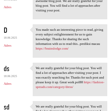
awesome blog post. We are really grateful for your
blog post. You will find a lot of approaches after
Adres
visiting your post.
D
You made such an interesting piece to read, giving
You made such an interesting
every subject enlightenment for us to gain
18.06.2025
knowledge. Thanks for sharing the such
information with us to read this...prediksi macau
Adres
https://brainslodge.com/
ds
We are really grateful for your blog post. You will
We are really grateful for
find a lot of approaches after visiting your post. I
18.06.2025
was exactly searching for. Thanks for such post and
please keep it up. Great work.pol88
https://fashion-
Adres
spreads.com/category/dress/
sd
We are really grateful for your blog post. You will
We are really grateful for