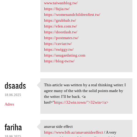
www.taiwanblog.tw/
https://fujia.tw/
https://womenandchildrenfirst.tw/
https://grubhub.tw/
https://efen.com.tw/
https://doordash.tw/
https://postmates.tw/
https://caviar.tw/
https://swiggy.tw/
https://asugardating.com
https://blog-tw.tw/
dsaads
This article was written by a real thinking writer. I
This article was written by a
agree many of the with the solid points made by
18.06.2025
the writer. I’ll be back. <a
href="
https://32win.town/">32win</a>
Adres
fariha
anavar side effect
anavar side effect https:/
https://www.bib.az/anavarsideeffect
/ A very
18.06.2025