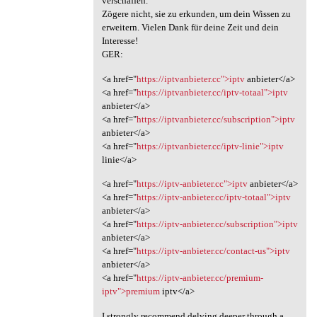
verschaffen.
Zögere nicht, sie zu erkunden, um dein Wissen zu
erweitern. Vielen Dank für deine Zeit und dein
Interesse!
GER:
<a href="
https://iptvanbieter.cc">iptv
anbieter</a>
<a href="
https://iptvanbieter.cc/iptv-totaal">iptv
anbieter</a>
<a href="
https://iptvanbieter.cc/subscription">iptv
anbieter</a>
<a href="
https://iptvanbieter.cc/iptv-linie">iptv
linie</a>
<a href="
https://iptv-anbieter.cc">iptv
anbieter</a>
<a href="
https://iptv-anbieter.cc/iptv-totaal">iptv
anbieter</a>
<a href="
https://iptv-anbieter.cc/subscription">iptv
anbieter</a>
<a href="
https://iptv-anbieter.cc/contact-us">iptv
anbieter</a>
<a href="
https://iptv-anbieter.cc/premium-
iptv">premium
iptv</a>
I strongly recommend delving deeper through a