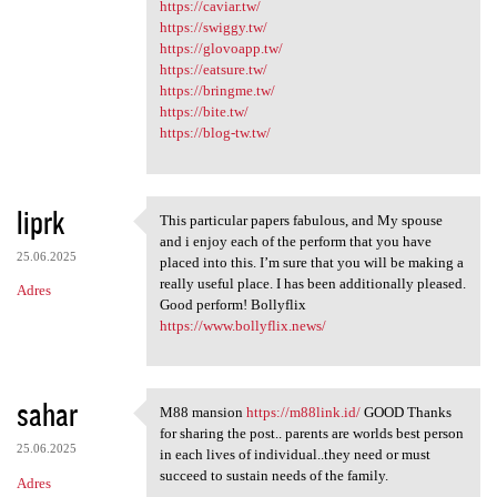
https://caviar.tw/
https://swiggy.tw/
https://glovoapp.tw/
https://eatsure.tw/
https://bringme.tw/
https://bite.tw/
https://blog-tw.tw/
liprk
This particular papers fabulous, and My spouse
This particular papers
and i enjoy each of the perform that you have
25.06.2025
placed into this. I’m sure that you will be making a
really useful place. I has been additionally pleased.
Adres
Good perform! Bollyflix
https://www.bollyflix.news/
sahar
M88 mansion
https://m88link.id/
GOOD Thanks
M88 mansion https://m88link
for sharing the post.. parents are worlds best person
25.06.2025
in each lives of individual..they need or must
succeed to sustain needs of the family.
Adres