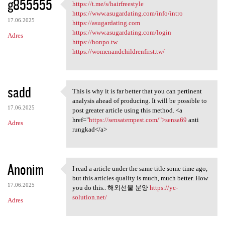
g855555
https://t.me/s/hairfreestyle
https://t.me/s/hairfreestyle
https://www.asugardating.com/info/intro
17.06.2025
https://asugardating.com
https://www.asugardating.com/login
Adres
https://honpo.tw
https://womenandchildrenfirst.tw/
sadd
This is why it is far better that you can pertinent
This is why it is far better
analysis ahead of producing. It will be possible to
17.06.2025
post greater article using this method. <a
href="
https://sensatempest.com/">sensa69
anti
Adres
rungkad</a>
Anonim
I read a article under the same title some time ago,
I read a article under the
but this articles quality is much, much better. How
17.06.2025
you do this.. 해외선물 분양
https://yc-
solution.net/
Adres