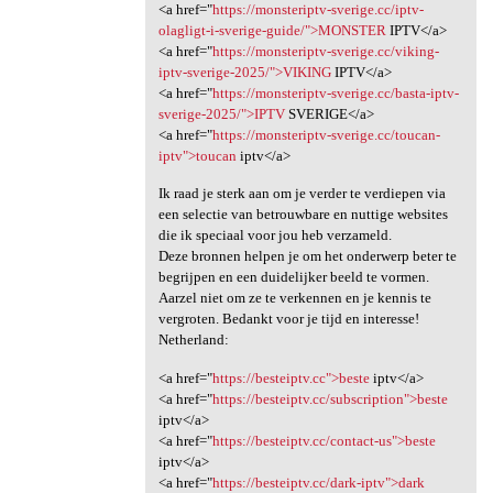
<a href="
https://monsteriptv-sverige.cc/iptv-
olagligt-i-sverige-guide/">MONSTER
IPTV</a>
<a href="
https://monsteriptv-sverige.cc/viking-
iptv-sverige-2025/">VIKING
IPTV</a>
<a href="
https://monsteriptv-sverige.cc/basta-iptv-
sverige-2025/">IPTV
SVERIGE</a>
<a href="
https://monsteriptv-sverige.cc/toucan-
iptv">toucan
iptv</a>
Ik raad je sterk aan om je verder te verdiepen via
een selectie van betrouwbare en nuttige websites
die ik speciaal voor jou heb verzameld.
Deze bronnen helpen je om het onderwerp beter te
begrijpen en een duidelijker beeld te vormen.
Aarzel niet om ze te verkennen en je kennis te
vergroten. Bedankt voor je tijd en interesse!
Netherland:
<a href="
https://besteiptv.cc">beste
iptv</a>
<a href="
https://besteiptv.cc/subscription">beste
iptv</a>
<a href="
https://besteiptv.cc/contact-us">beste
iptv</a>
<a href="
https://besteiptv.cc/dark-iptv">dark