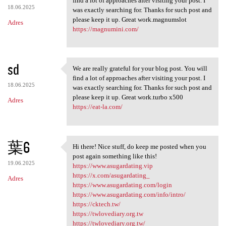
find a lot of approaches after visiting your post. I
18.06.2025
was exactly searching for. Thanks for such post and
please keep it up. Great work.magnumslot
Adres
https://magnumini.com/
sd
We are really grateful for your blog post. You will
We are really grateful for
find a lot of approaches after visiting your post. I
18.06.2025
was exactly searching for. Thanks for such post and
please keep it up. Great work.turbo x500
Adres
https://eat-la.com/
葉6
Hi there! Nice stuff, do keep me posted when you
Hi there! Nice stuff, do keep
post again something like this!
19.06.2025
https://www.asugardating.vip
https://x.com/asugardating_
Adres
https://www.asugardating.com/login
https://www.asugardating.com/info/intro/
https://cktech.tw/
https://twlovediary.org.tw
https://twlovediary.org.tw/