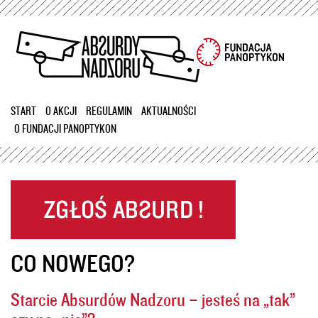
Przejdź
do
treści
START
O AKCJI
REGULAMIN
AKTUALNOŚCI
O FUNDACJI PANOPTYKON
CO NOWEGO?
Starcie Absurdów Nadzoru – jesteś na „tak”