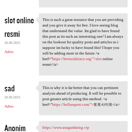
slot online
This is such a great resource that you are providing
This is such a great resource
and you give it away for free. I love seeing blog
resmi
that understand the value. Im glad to have found
this post as its such an interesting one! I am always
on the lookout for quality posts and articles so i
20.06.2025
suppose im lucky to have found this! I hope you
Adres
will be adding more in the future.<a
href="
https://bronzidiriace.org/">slot
online
resmi</a>
sad
This is why it is far better that you can pertinent
This is why it is far better
analysis ahead of producing. It will be possible to
20.06.2025
post greater article using this method. <a
href="
https://hellassport.com/">
토토사이트</a>
Adres
Anonim
https://www.asugardating.vip
https://www.asugardating.vip