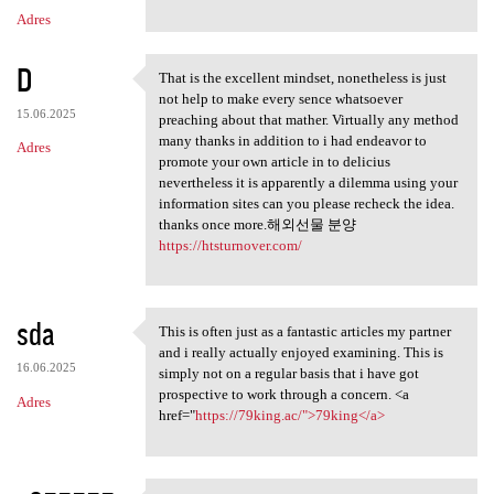
m
Adres
e
n
D
That is the excellent mindset, nonetheless is just
t
That is the excellent mindset
not help to make every sence whatsoever
a
15.06.2025
preaching about that mather. Virtually any method
many thanks in addition to i had endeavor to
r
Adres
promote your own article in to delicius
z
nevertheless it is apparently a dilemma using your
information sites can you please recheck the idea.
e
thanks once more.해외선물 분양
https://htsturnover.com/
sda
This is often just as a fantastic articles my partner
This is often just as a
and i really actually enjoyed examining. This is
16.06.2025
simply not on a regular basis that i have got
prospective to work through a concern. <a
Adres
href="
https://79king.ac/">79king</a>