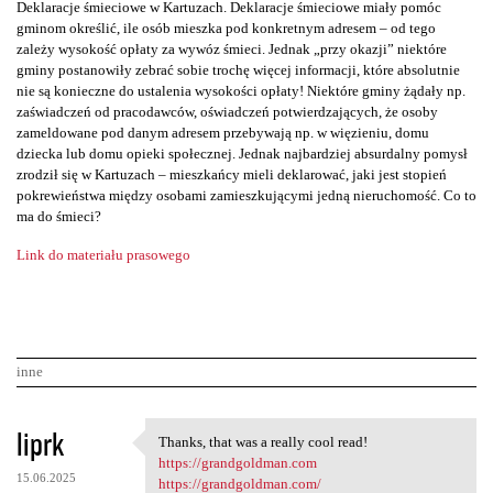
Deklaracje śmieciowe w Kartuzach. Deklaracje śmieciowe miały pomóc
gminom określić, ile osób mieszka pod konkretnym adresem – od tego
zależy wysokość opłaty za wywóz śmieci. Jednak „przy okazji” niektóre
gminy postanowiły zebrać sobie trochę więcej informacji, które absolutnie
nie są konieczne do ustalenia wysokości opłaty! Niektóre gminy żądały np.
zaświadczeń od pracodawców, oświadczeń potwierdzających, że osoby
zameldowane pod danym adresem przebywają np. w więzieniu, domu
dziecka lub domu opieki społecznej. Jednak najbardziej absurdalny pomysł
zrodził się w Kartuzach – mieszkańcy mieli deklarować, jaki jest stopień
pokrewieństwa między osobami zamieszkującymi jedną nieruchomość. Co to
ma do śmieci?
Link do materiału prasowego
inne
K
liprk
Thanks, that was a really cool read!
Thanks, that was a really
o
https://grandgoldman.com
15.06.2025
https://grandgoldman.com/