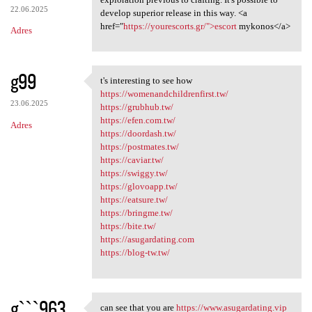
22.06.2025
develop superior release in this way. <a
href="
https://yourescorts.gr/">escort
mykonos</a>
Adres
g99
t's interesting to see how
t's interesting to see how
https://womenandchildrenfirst.tw/
23.06.2025
https://grubhub.tw/
https://efen.com.tw/
Adres
https://doordash.tw/
https://postmates.tw/
https://caviar.tw/
https://swiggy.tw/
https://glovoapp.tw/
https://eatsure.tw/
https://bringme.tw/
https://bite.tw/
https://asugardating.com
https://blog-tw.tw/
gˋˋˋ963
can see that you are
https://www.asugardating.vip