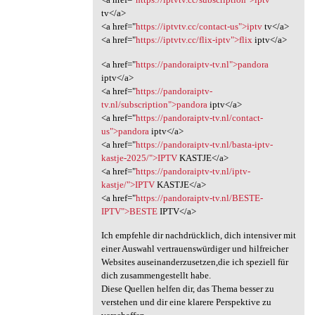
tv</a>
<a href="
https://iptvtv.cc/contact-us">iptv
tv</a>
<a href="
https://iptvtv.cc/flix-iptv">flix
iptv</a>
<a href="
https://pandoraiptv-tv.nl">pandora
iptv</a>
<a href="
https://pandoraiptv-
tv.nl/subscription">pandora
iptv</a>
<a href="
https://pandoraiptv-tv.nl/contact-
us">pandora
iptv</a>
<a href="
https://pandoraiptv-tv.nl/basta-iptv-
kastje-2025/">IPTV
KASTJE</a>
<a href="
https://pandoraiptv-tv.nl/iptv-
kastje/">IPTV
KASTJE</a>
<a href="
https://pandoraiptv-tv.nl/BESTE-
IPTV">BESTE
IPTV</a>
Ich empfehle dir nachdrücklich, dich intensiver mit
einer Auswahl vertrauenswürdiger und hilfreicher
Websites auseinanderzusetzen,die ich speziell für
dich zusammengestellt habe.
Diese Quellen helfen dir, das Thema besser zu
verstehen und dir eine klarere Perspektive zu