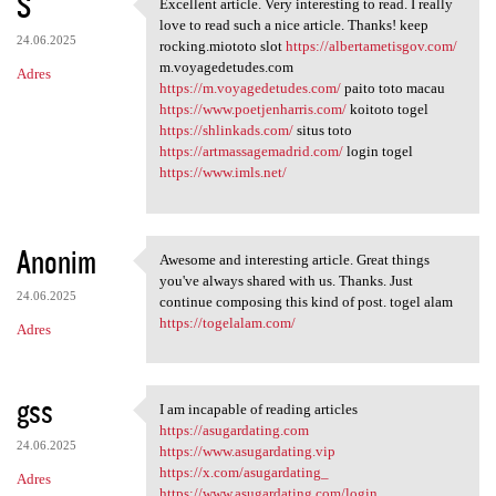
S
Excellent article. Very interesting to read. I really
Excellent article. Very
love to read such a nice article. Thanks! keep
24.06.2025
rocking.miototo slot
https://albertametisgov.com/
m.voyagedetudes.com
Adres
https://m.voyagedetudes.com/
paito toto macau
https://www.poetjenharris.com/
koitoto togel
https://shlinkads.com/
situs toto
https://artmassagemadrid.com/
login togel
https://www.imls.net/
Anonim
Awesome and interesting article. Great things
Awesome and interesting
you've always shared with us. Thanks. Just
24.06.2025
continue composing this kind of post. togel alam
https://togelalam.com/
Adres
gss
I am incapable of reading articles
I am incapable of reading
https://asugardating.com
24.06.2025
https://www.asugardating.vip
https://x.com/asugardating_
Adres
https://www.asugardating.com/login