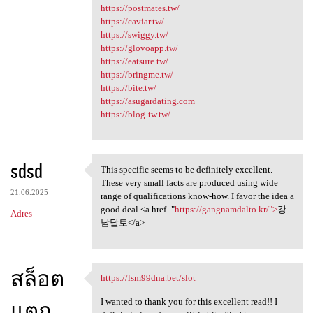
https://postmates.tw/
https://caviar.tw/
https://swiggy.tw/
https://glovoapp.tw/
https://eatsure.tw/
https://bringme.tw/
https://bite.tw/
https://asugardating.com
https://blog-tw.tw/
sdsd
This specific seems to be definitely excellent.
This specific seems to be
These very small facts are produced using wide
21.06.2025
range of qualifications know-how. I favor the idea a
good deal <a href="
https://gangnamdalto.kr/">
강
Adres
남달토</a>
สล็อต
https://lsm99dna.bet/slot
https://lsm99dna.bet/slot
I wanted to thank you for this excellent read!! I
แตก