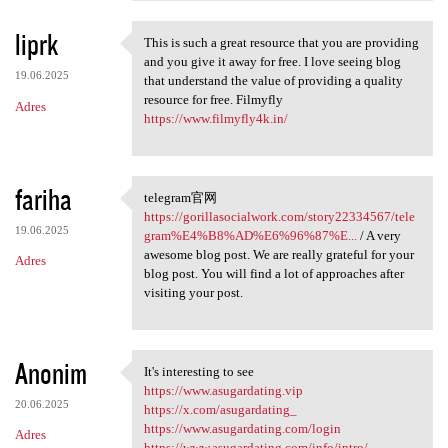
liprk
This is such a great resource that you are providing
This is such a great resource
and you give it away for free. I love seeing blog
19.06.2025
that understand the value of providing a quality
resource for free. Filmyfly
Adres
https://www.filmyfly4k.in/
fariha
telegram官网
telegram官网 https:/
https://gorillasocialwork.com/story22334567/tele
19.06.2025
gram%E4%B8%AD%E6%96%87%E...
/ A very
awesome blog post. We are really grateful for your
Adres
blog post. You will find a lot of approaches after
visiting your post.
Anonim
It's interesting to see
It's interesting to see
https://www.asugardating.vip
20.06.2025
https://x.com/asugardating_
https://www.asugardating.com/login
Adres
https://www.asugardating.com/info/intro/