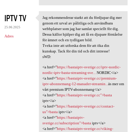
IPTV TV
Jag rekommenderar starkt att du fördjupar dig mer
Jag rekommenderar starkt att
genom ett urval av pålitliga och användbara
25.06.2025
webbplatser som jag har samlat speciellt för dig.
Dessa källor hjälper dig att få en djupare förståelse
Adres
för ämnet och en tydligare bild.
Tveka inte att utforska dem för att öka din
kunskap. Tack för din tid och ditt intresse!
sWD:
<a href="
https://bastaiptv-sverige.cc/iptv-nordic-
nordic-iptv-basta-streaming-sve...
NORDIC</a>
<a href="
https://bastaiptv-sverige.cc/premium-
iptv-abonnemang-12-manader-streamin...
äs mer om
vårt premium IPTV-abonnemang</a>
<a href="
https://bastaiptv-sverige.cc">basta
iptv</a>
<a href="
https://bastaiptv-sverige.cc/contact-
us">basta
iptv</a>
<a href="
https://bastaiptv-
sverige.cc/subscription">basta
iptv</a>
<a href="
https://bastaiptv-sverige.cc/viking-