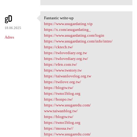
gD
Fantastic write-up
Fantastic write-up
https://www.asugardating.vip
18.06.2025
https://x.com/asugardating_
https://www.asugardating.com/login
Adres
https://www.asugardating.com/info/intro/
https://cktech.tw/
https://twlovediary.org.tw
https://twlovediary.org.tw/
https://efen.com.tw/
https://www.twstory.tw
https://taiwanlovelog.org.tw
https://twilove.org.tw/
https://blogtw.tw/
https://twno1blog.org
https://honpo.tw/
https://www.asugaredu.com/
www.taiwanblog.tw/
https://blogtw.tw/
https://twno1blog.org
https://mossa.tw//
https://www.asugaredu.com/