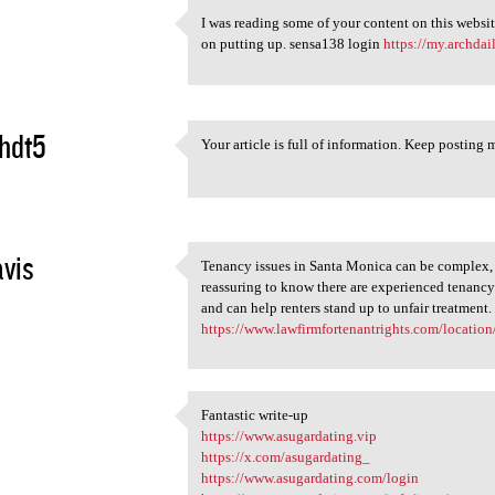
I was reading some of your content on this website
I was reading some of your
on putting up. sensa138 login
https://my.archdai
5
hdt5
Your article is full of information. Keep posting m
Your article is full of
5
avis
Tenancy issues in Santa Monica can be complex, es
Tenancy issues in Santa
reassuring to know there are experienced tenancy
5
and can help renters stand up to unfair treatment
https://www.lawfirmfortenantrights.com/location/
Fantastic write-up
Fantastic write-up
https://www.asugardating.vip
5
https://x.com/asugardating_
https://www.asugardating.com/login