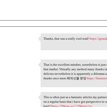
Thanks, that was a really cool read!
https://gran
Thanks, that was a really
5
That is the excellent mindset, nonetheless is ju
That is the excellent mindset
that mather. Virtually any method many thanks in
5
delicius nevertheless it is apparently a dilemma 
thanks once more.해외선물 분양
https://htsturn
This is often just as a fantastic articles my partn
This is often just as a
on a regular basis that i have got prospective to
5
href="
https://79king.ac/">79king</a>