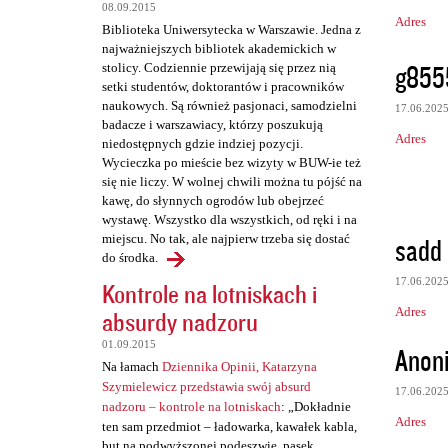
08.09.2015
Adres
Biblioteka Uniwersytecka w Warszawie. Jedna z
najważniejszych bibliotek akademickich w
g855
stolicy. Codziennie przewijają się przez nią
setki studentów, doktorantów i pracowników
naukowych. Są również pasjonaci, samodzielni
17.06.202
badacze i warszawiacy, którzy poszukują
Adres
niedostępnych gdzie indziej pozycji.
Wycieczka po mieście bez wizyty w BUW-ie też
się nie liczy. W wolnej chwili można tu pójść na
kawę, do słynnych ogrodów lub obejrzeć
wystawę. Wszystko dla wszystkich, od ręki i na
sadd
miejscu. No tak, ale najpierw trzeba się dostać
do środka.
17.06.202
Kontrole na lotniskach i
Adres
absurdy nadzoru
01.09.2015
Anon
Na łamach
Dziennika Opinii, Katarzyna
Szymielewicz przedstawia swój absurd
17.06.202
nadzoru – kontrole na lotniskach
: „Dokładnie
Adres
ten sam przedmiot – ładowarka, kawałek kabla,
but na podwyższonej podeszwie, pasek,