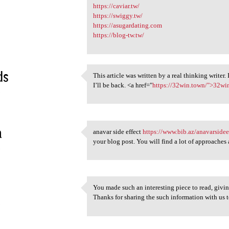
https://caviar.tw/
https://swiggy.tw/
https://asugardating.com
https://blog-tw.tw/
ds
This article was written by a real thinking writer.
This article was written by a
I’ll be back. <a href="
https://32win.town/">32wi
5
a
anavar side effect
https://www.bib.az/anavarsidee
anavar side effect https:/
your blog post. You will find a lot of approaches a
5
You made such an interesting piece to read, givi
You made such an interesting
Thanks for sharing the such information with us t
5