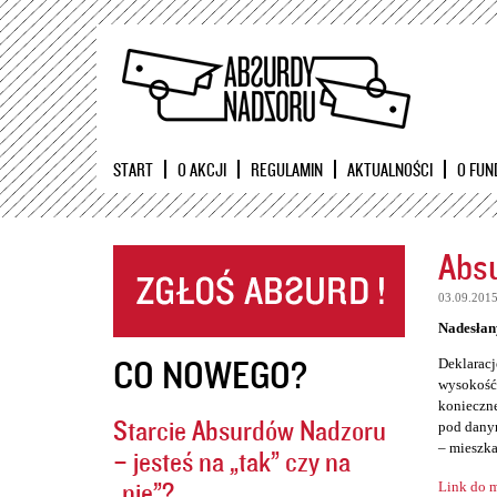
START
O AKCJI
REGULAMIN
AKTUALNOŚCI
O FUN
Absu
03.09.201
Nadesłan
CO NOWEGO?
Deklaracj
wysokość 
konieczne
Starcie Absurdów Nadzoru
pod danym
– mieszka
– jesteś na „tak” czy na
„nie”?
Link do m