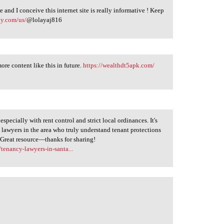
 and I conceive this internet site is really informative ! Keep
ly.com/us/
@lolayaj816
ore content like this in future.
https://wealthdt5apk.com/
pecially with rent control and strict local ordinances. It's
 lawyers in the area who truly understand tenant protections
. Great resource—thanks for sharing!
tenancy-lawyers-in-santa...