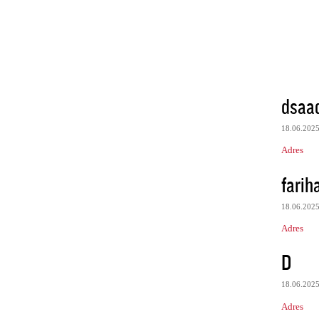
dsaa
18.06.202
Adres
farih
18.06.202
Adres
D
18.06.202
Adres