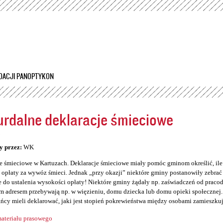
Przejdź
do
treści
DACJI PANOPTYKON
rdalne deklaracje śmieciowe
5
y przez:
WK
e śmieciowe w Kartuzach. Deklaracje śmieciowe miały pomóc gminom określić, il
opłaty za wywóz śmieci. Jednak „przy okazji” niektóre gminy postanowiły zebrać so
 do ustalenia wysokości opłaty! Niektóre gminy żądały np. zaświadczeń od prac
 adresem przebywają np. w więzieniu, domu dziecka lub domu opieki społecznej. 
ńcy mieli deklarować, jaki jest stopień pokrewieństwa między osobami zamieszku
ateriału prasowego