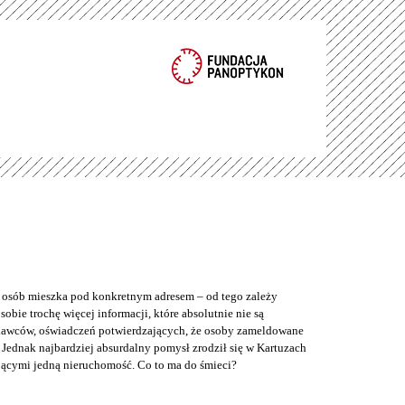
e osób mieszka pod konkretnym adresem – od tego zależy
bie trochę więcej informacji, które absolutnie nie są
odawców, oświadczeń potwierdzających, że osoby zameldowane
Jednak najbardziej absurdalny pomysł zrodził się w Kartuzach
jącymi jedną nieruchomość. Co to ma do śmieci?