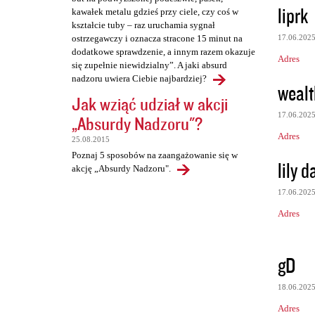
liprk
kawałek metalu gdzieś przy ciele, czy coś w
kształcie tuby – raz uruchamia sygnał
17.06.202
ostrzegawczy i oznacza stracone 15 minut na
dodatkowe sprawdzenie, a innym razem okazuje
Adres
się zupełnie niewidzialny”. A jaki absurd
nadzoru uwiera Ciebie najbardziej?
wealt
Jak wziąć udział w akcji
17.06.202
„Absurdy Nadzoru"?
Adres
25.08.2015
Poznaj 5 sposobów na zaangażowanie się w
lily d
akcję „Absurdy Nadzoru".
17.06.202
Adres
gD
18.06.202
Adres