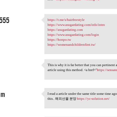
555
https://t.me/s/hairfreestyle
https://t.me/s/hairfreestyle
https://www.asugardating.com/info/intro
5
https://asugardating.com
https://www.asugardating.com/login
https://honpo.tw
https://womenandchildrenfirst.tw/
This is why it is far better that you can pertinent
This is why it is far better
article using this method. <a href="
https://sensa
5
im
I read a article under the same title some time ag
I read a article under the
this.. 해외선물 분양
https://yc-solution.net/
5