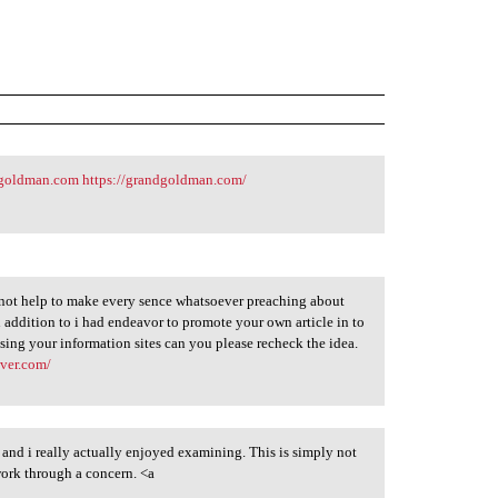
dgoldman.com
https://grandgoldman.com/
st not help to make every sence whatsoever preaching about
 addition to i had endeavor to promote your own article in to
using your information sites can you please recheck the idea.
over.com/
er and i really actually enjoyed examining. This is simply not
 work through a concern. <a