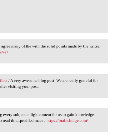
 I agree many of the with the solid points made by the writer.
n</a>
ffect
/ A very awesome blog post. We are really grateful for
fter visiting your post.
ng every subject enlightenment for us to gain knowledge.
o read this...prediksi macau
https://brainslodge.com/