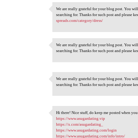
We are really grateful for your blog post. You will
We are really grateful for
searching for. Thanks for such post and please k
5
spreads.com/category/dress/
We are really grateful for your blog post. You will
We are really grateful for
searching for. Thanks for such post and please k
5
We are really grateful for your blog post. You will
We are really grateful for
searching for. Thanks for such post and please k
5
Hi there! Nice stuff, do keep me posted when you
Hi there! Nice stuff, do keep
https://www.asugardating.vip
5
https://x.com/asugardating_
https://www.asugardating.com/login
https://www.asugardating.com/info/intro/