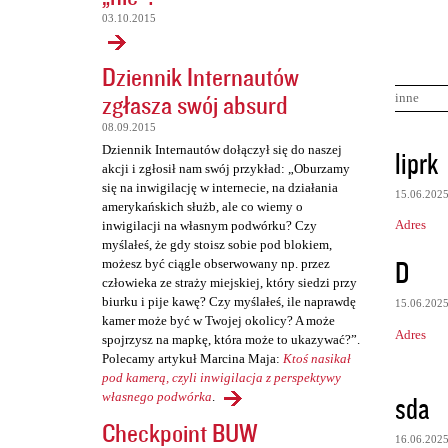
03.10.2015
Dziennik Internautów
zgłasza swój absurd
inne
08.09.2015
K
Dziennik Internautów dołączył się do naszej
liprk
akcji i zgłosił nam swój przykład: „Oburzamy
o
się na inwigilację w internecie, na działania
15.06.202
m
amerykańskich służb, ale co wiemy o
Adres
inwigilacji na własnym podwórku? Czy
e
myślałeś, że gdy stoisz sobie pod blokiem,
n
D
możesz być ciągle obserwowany np. przez
człowieka ze straży miejskiej, który siedzi przy
t
biurku i pije kawę? Czy myślałeś, ile naprawdę
15.06.202
a
kamer może być w Twojej okolicy? A może
Adres
r
spojrzysz na mapkę, która może to ukazywać?”.
Polecamy artykuł Marcina Maja:
Ktoś nasikał
z
pod kamerą, czyli inwigilacja z perspektywy
e
sda
własnego podwórka
.
Checkpoint BUW
16.06.202